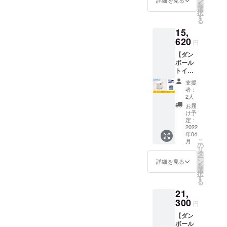
ン
詳細を見る
を
す。 ■
選
択
規格■
す
る
寸法:収
15,
納時
長さ
620
円
1110×
【ダン
幅370×
ボール
高さ
トイ
210mm
レ・凝
組
支援
固剤5回
立時
者：
分×3
長さ
2人
袋・ポ
1920×
お届
ンチョ
幅800×
け予
付き】
高さ
定：
ダン
2022
360mm
年04
ボール
※送料込
こ
月
トイ
みのお
の
リ
レ、5回
値段で
タ
ー
分の凝
す。
ン
詳細を見る
を
固剤を3
選
択
袋、ポ
す
る
ンチョ
21,
とお礼
のメッ
300
円
セージ
【ダン
をお届
ボール
けしま