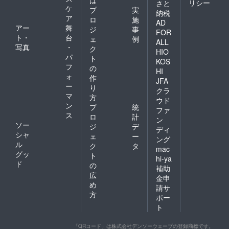
リシー
さと
ケ
プ
実
納税
ア
ロ
施
AD
アー
舞
ジ
事
FOR
ト・
台
ェ
例
ALL
写真
・
ク
HIO
パ
ト
KOS
フ
の
HI
ォ
作
JFA
ー
り
クラ
マ
方
ウド
ン
プ
統
ファ
ス
ロ
計
ン
ソー
ジ
デ
ディ
シャ
ェ
ー
ング
ル
ク
タ
mac
グッ
ト
hi-ya
ド
の
補助
広
金申
め
請サ
方
ポー
ト
「QRコード」は株式会社デンソーウェーブの登録商標です。