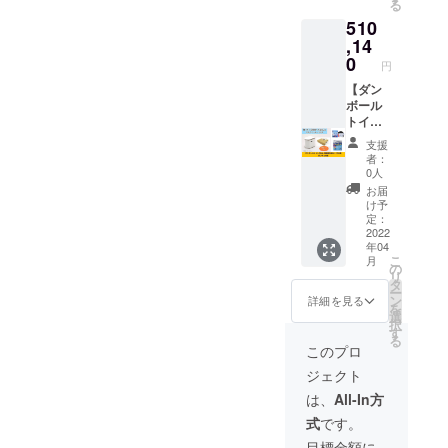
る
欄にご
固剤を
値段で
510
記載く
120袋、
す。
ださ
ポン
,14
い。 ※
チョ30
0
円
送付先
枚とお
が支援
礼の
【ダン
者様の
メッ
ボール
ご登録
セージ
トイレ
住所と
をお届
30台・
支援
異なる
けしま
凝固剤5
者：
場合は
す トイ
回分
0人
備考欄
レ（強
×120
お届
へご記
化ダン
袋・ポ
け予
載くだ
ボー
ンチョ
定：
さい。
ル）ホ
付き】
2022
年04
※企業名
ワイト
企業名
こ
月
シール
シート
シール
の
リ
のサイ
仕上げ
付きダ
タ
ー
ズは
・収納
ンボー
ン
詳細を見る
を
W300×
時：
ルトイ
選
択
H120m
455×38
レを30
す
る
mで
0×105
台、5回
このプロ
す。
mm（2.
分の凝
ジェクト
2Kg）
固剤を
・組立
120袋、
は、
All-In方
時：
ポン
式
です。
340×41
チョ30
5×405
枚とお
目標金額に