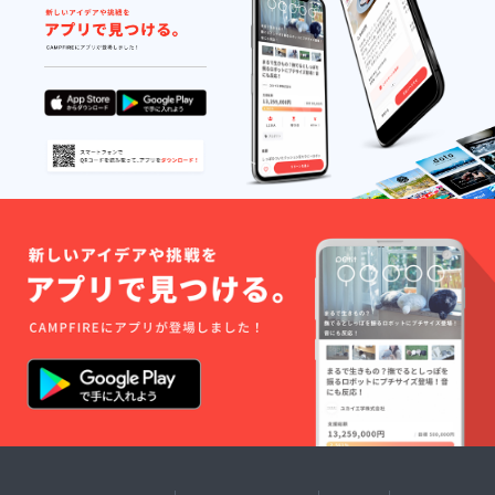
量:100g
) 素材：
ポリエ
チレン
内容
品：
1000×1
200mm
色：
シル
バー
・収納
袋付 ※
送料込
みのお
値段で
す。 ※
企業名
シール
のサイ
ズは
W300×
H80mm
です。
※企業名
シール
に記載
したい