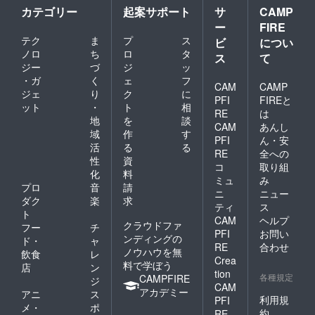
企業名
カテゴリー
起案サポート
サ
CAMP
を備考
ー
FIRE
欄にご
テク
ま
プ
ス
記載く
ビ
につい
ださ
ノロ
ち
ロ
タ
ス
て
い。 ※
ジー
づ
ジ
ッ
送付先
・ガ
く
ェ
フ
が支援
CAM
CAMP
ジェ
り
ク
に
者様の
PFI
FIREと
ット
・
ト
相
ご登録
RE
は
住所と
地
を
談
CAM
あんし
異なる
域
作
す
PFI
ん・安
場合は
活
る
る
備考欄
RE
全への
性
資
へご記
コ
取り組
化
料
載くだ
ミュ
み
さい。
プロ
音
請
ニ
ニュー
※30個以
ダク
楽
求
ティ
ス
上希望
ト
CAM
ヘルプ
の方は
クラウドファ
フー
チ
メッ
PFI
お問い
ンディングの
ド・
ャ
セージ
RE
合わせ
ノウハウを無
飲食
レ
機能よ
Crea
料で学ぼう
りお問
店
ン
tion
い合わ
各種規定
CAMPFIRE
ジ
CAM
せくだ
アカデミー
アニ
ス
さい。
利用規
PFI
メ・
ポ
約
RE