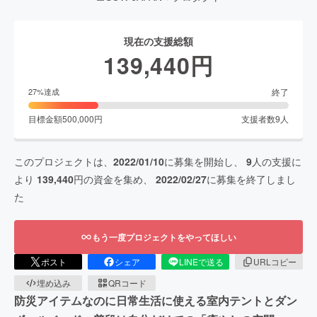
現在の支援総額
139,440
円
終了
27
%達成
目標金額
500,000
円
支援者数
9
人
このプロジェクトは、
2022/01/10
に募集を開始し、
9
人の支援に
より
139,440
円の資金を集め、
2022/02/27
に募集を終了しまし
た
もう一度プロジェクトをやってほしい
ポスト
シェア
LINEで送る
URLコピー
埋め込み
QRコード
防災アイテムなのに日常生活に使える室内テントとダン