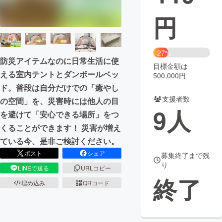
円
まちづくり・地域活性化
CAMPFIRE for Social Good
CAMPFIRE Creation
27%
防災アイテムなのに日常生活に使
CAMPFIREふるさと納税
machi-ya
コミュニティ
目標金額は
える室内テントとダンボールベッ
500,000円
ド。普段は自分だけでの「癒やし
支援者数
の空間」を、災害時には他人の目
9
人
を避けて「安心できる場所」をつ
くることができます！ 災害が増え
ている今、是非ご検討ください。
ポスト
シェア
募集終了まで残
り
LINEで送る
URLコピー
終了
埋め込み
QRコード