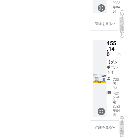
幅370×
付きダ
2022
ンチョ
年04
高さ
ンボー
サイ
こ
月
210mm
ルベッ
ズ：
の
リ
ドを30
16cm×
タ
ー
組立
台、お
15cm×
ン
詳細を見る
を
時 長
届けし
2cm フ
選
択
さ
たい企
リーサ
す
る
1920×
業様へ
イズ(大
455
幅800×
お届け
人～子
高さ
しま
,14
供用) 厚
360mm
す。 企
み0.05
0
円
室内用
業名
mm
テント
シール
【ダン
(重
寸法：
は外箱
ボール
量:100g
組立
への貼
トイレ
) 素材：
時
り付け
30台・
ポリエ
支援
210×15
となり
凝固剤5
チレン
者：
0×高さ
ます。
回分
内容
0人
135cm
※送料込
×120
品：
お届
※送料込
みのお
袋・ポ
1000×1
け予
みのお
値段で
ンチョ
200mm
定：
値段で
す。 ※
付き】
2022
色：
年04
す。
企業名
ダン
シル
こ
月
シール
ボール
バー
の
リ
に記載
トイレ
・収納
タ
ー
したい
を30
袋付 ※
ン
詳細を見る
を
企業名
台、5回
送料込
選
択
を備考
分の凝
みのお
す