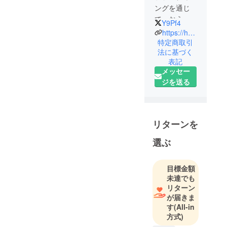
ングを通じ
て、おうち
Y9Pf4
時間の楽し
https://hayarakubed.base.shop/
み方を提案
特定商取引
法に基づく
していま
表記
す。
メッセー
防災用品と
ジを送る
してだけで
なく、自宅
の癒しの空
間として室
リターンを
内テントと
選ぶ
ダンボール
ベッド、ダ
ンボールト
目標金額
イレを使っ
未達でも
てみてくだ
リターン
が届きま
さい。不思
す
(All-in
議な異空間
方式)
ができます