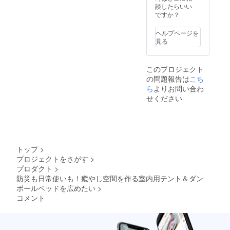
1000×1
mm（2.
談したらいい
200mm
2Kg）
ですか？
色：
・組立
シル
時：
ヘルプページを
バー
340×41
見る
・収納
5×405
袋付 ※
mm（1.
送料込
5Kg）
このプロジェクト
みのお
・耐荷
の問題報告は
こち
値段で
重：
す。
800kg
ら
よりお問い合わ
※30個以
凝固
せください
上希望
剤：1袋
の方は
（10g/
メッ
袋） ポ
セージ
ンチョ
機能よ
サイ
りお問
ズ：
トップ
>
い合わ
16cm×
プロジェクトをさがす
>
せくだ
15cm×
プロダクト
>
さい。
2cm フ
リーサ
防災も日常使いも！癒やし空間を作る室内用テント＆ダン
イズ(大
ボールベッドを広めたい
>
人～子
コメント
供用) 厚
み0.05
mm
(重