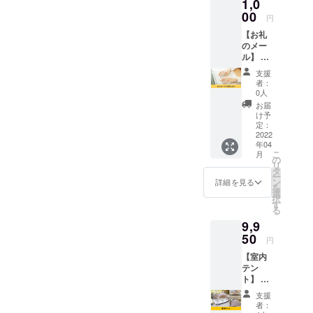
1,0
よ。
00
円
「幸福感ユ
【お礼
ニットを一
のメー
気にマック
ル】 ソ
スに生み出
ウジャ
支援
パン株
して、これ
者：
式会社
0人
を見ている
をただ
お届
皆様の中に
ただ応
け予
援した
定：
一気に送り
い人向
2022
込みます」
年04
けのリ
こ
月
ターン
の
リ
です。
タ
ー
ソウ
ン
詳細を見る
を
ジャパ
選
択
ン株式
す
る
会社か
9,9
ら熱い
お礼の
50
円
メール
【室内
をお送
テン
りさせ
ト】 室
ていた
内テン
だきま
支援
トとお
す。
者：
礼の