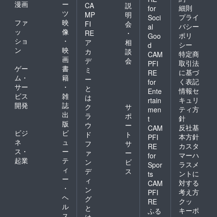
漫画
ー
CA
説
細則
for
ツ
MP
明
プライ
Soci
ファ
映
FI
会
バシー
al
ッ
像
RE
・
ポリ
Goo
ショ
・
ア
相
シー
d
ン
映
カ
談
特定商
CAM
画
デ
会
取引法
PFI
ゲー
書
ミ
に基づ
RE
ム・
籍
ー
く表記
for
サー
・
と
情報セ
Ente
ビス
雑
は
キュリ
rtain
開発
誌
ク
サ
ティ方
men
出
ラ
ポ
針
t
版
ウ
ー
反社基
CAM
ビジ
ビ
ド
ト
本方針
PFI
ネ
ュ
フ
サ
カスタ
RE
ス・
ー
ァ
ー
マーハ
for
起業
テ
ン
ビ
ラスメ
Spor
ィ
デ
ス
ントに
ts
ー
ィ
対する
CAM
・
ン
考え方
PFI
ヘ
グ
クッ
RE
ル
と
キーポ
ふる
ス
は