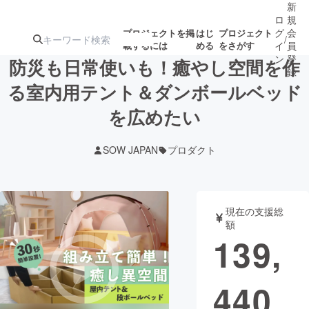
新
ロ
規
グ
会
プロジェクトを掲
はじ
プロジェクト
/
載するには
める
をさがす
イ
員
ン
登
防災も日常使いも！癒やし空間を作
録
る室内用テント＆ダンボールベッド
を広めたい
人気のプロ
注目のリ
注目の新着プロ
募集終了が近いプ
もうすぐ公開
ジェクト
ターン
ジェクト
ロジェクト
されます
SOW JAPAN
プロダクト
アート・写真
音楽
現在の支援総
テクノロジー・ガジェット
ゲーム・サ
額
139,
映像・映画
書籍・雑誌
440
ビジネス・起業
チャレンジ