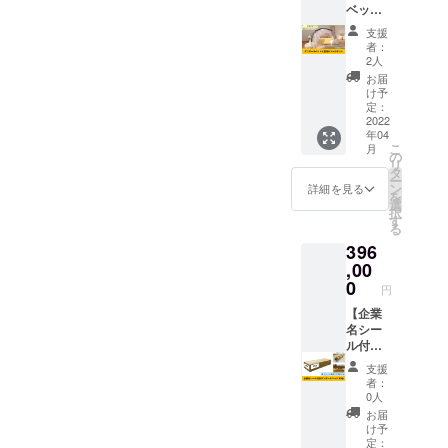
ベッド
す。 ト
と室内
イレ
支援
テント
（強化
者：
のセッ
ダン
2人
ト】 軽
ボー
お届
くて丈
ル）ホ
け予
夫なダ
ワイト
定：
ンボー
2022
シート
年04
ルベッ
仕上げ
こ
月
ドを1台
・収納
の
リ
と室内
時：
タ
ー
テン
455×38
ン
詳細を見る
を
ト、お
0×105
選
択
礼の
mm（2.
す
る
メッ
2Kg）
396
セージ
・組立
をお届
,00
時：
けしま
340×41
0
円
す。 ■
5×405
規格■
【企業
mm（1.
ダン
名シー
5Kg）
ボール
ル付き
・耐荷
ベッド
ダン
重：
支援
寸法：
ボール
800kg
者：
収納
ベッド
凝固
0人
時 長
30台】
剤：1袋
お届
さ
企業名
（10g/
け予
1110×
シール
袋） ポ
定：