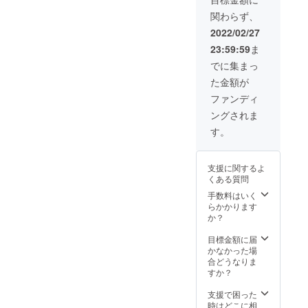
mm（1.
礼の
関わらず、
5Kg）
メッ
・耐荷
セージ
2022/02/27
重：
をお届
23:59:59
ま
800kg
けした
凝固
い企業
でに集まっ
剤：1袋
様へお
た金額が
（10g/
届けし
袋） ポ
ます。
ファンディ
ンチョ
企業名
ングされま
サイ
シール
ズ：
は外箱
す。
16cm×
への貼
15cm×
り付け
2cm フ
となり
支援に関するよ
リーサ
ます。
くある質問
イズ(大
トイレ
人～子
（強化
手数料はいく
供用) 厚
ダン
らかかります
み0.05
ボー
か？
mm
ル）ホ
(重
ワイト
目標金額に届
量:100g
シート
かなかった場
) 素材：
仕上げ
合どうなりま
ポリエ
・収納
すか？
チレン
時：
内容
455×38
支援で困った
品：
0×105
時はどこに相