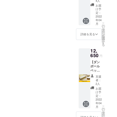
4人
メッ
お届
セージ
け予
をお届
定：
けしま
2022
年04
す。 ■
こ
月
規格■
の
リ
寸法：
タ
ー
組立
ン
詳細を見る
を
時
選
択
210×15
す
る
0×高さ
12,
135cm
※送料込
650
円
みのお
【ダン
値段で
ボール
す。
ベッ
ド】 軽
支援
くて丈
者：
夫なダ
2人
ンボー
お届
ルベッ
け予
ドを1台
定：
とお礼
2022
年04
のメッ
こ
月
セージ
の
リ
をお届
タ
ー
けしま