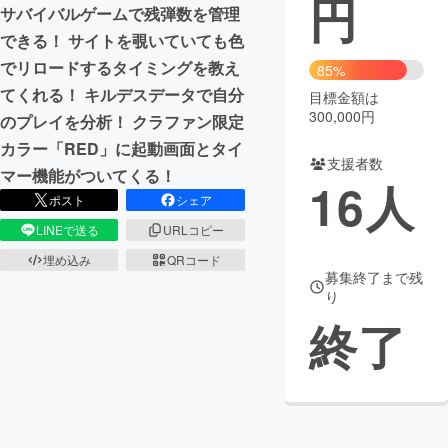
円
サバイバルゲームで残弾数を管理
まちづくり・地域活性化
できる！ サイトを覗いていても色
でリロードするタイミングを教え
85%
てくれる！ キルデスデータで自分
目標金額は
CAMPFIRE for Social Good
CAMPFIRE Creation
300,000円
のプレイを分析！ クラファン限定
CAMPFIREふるさと納税
machi-ya
コミュニティ
カラー「RED」に起動画面とタイ
支援者数
マー機能がついてくる！
16
人
ポスト
シェア
LINEで送る
URLコピー
埋め込み
QRコード
募集終了まで残
り
終了