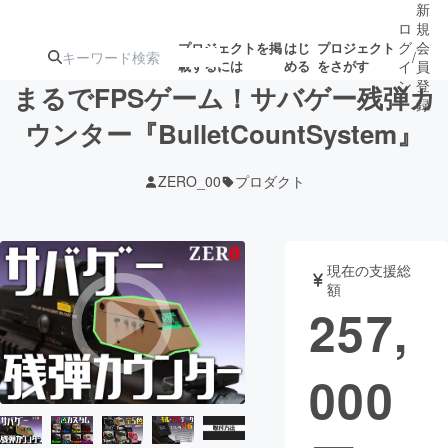
新
ロ
規
グ
会
プロジェクトを掲
はじ
プロジェクト
/
載するには
める
をさがす
イ
員
ン
登
まるでFPSゲーム！サバゲー残弾カ
録
ウンター『BulletCountSystem』
人気のプロ
注目のリ
注目の新着プロ
募集終了が近いプ
もうすぐ公開
ZERO_00
プロダクト
ジェクト
ターン
ジェクト
ロジェクト
されます
アート・写真
音楽
現在の支援総
額
257,
テクノロジー・ガジェット
ゲーム・サ
000
映像・映画
書籍・雑誌
ビジネス・起業
チャレンジ