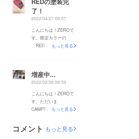
REDの塗装完
了！
2022/04/27 09:57
こんにちは！ZEROで
す。限定カラーの
「RED」の塗装が完了
もっと見る
しました！試作段階よ
りもきれいな色に塗れ
ました。REDを支援さ
増産中...
れた方はご期待くださ
2022/02/26 06:59
い！【支援者様へ】先
日、発送準備が完了し
こんにちは！ZEROで
ました。支援者様が多
す。ただいま
いため、順次発送させ
CAMPFIREの支援者様
もっと見る
ていただきます。今後
に向けてBullet Count
ともZEROをよろしく
Systemを増産してお
コメント
もっと見る
お願いいたします。
ります(写真は生産途