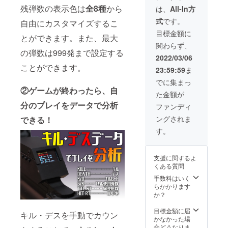
用可能
考欄に
なって
残弾数の表示色は
全8種
から
は、
All-In方
です。
必ず起
いま
・クー
式
です。
動画面
自由にカスタマイズするこ
す。 ※
ポンの
に載せ
カラー
目標金額に
所持は
とができます。また、最大
るユー
とケー
「登録
関わらず、
ザー名
ブルの
した
の弾数は999発まで設定する
をご記
長さを
2022/03/06
メール
入くだ
お選び
アドレ
ことができます。
23:59:59
ま
さい。
くださ
ス」で
※送料込
い。 内
でに集まっ
判定い
みの値
容物 ・
②ゲームが終わったら、自
たしま
た金額が
段と
本体 ・
す。イ
なって
分のプレイをデータで分析
セン
ファンディ
ベント
いま
サー ・
で購入
ングされま
できる！
す。 ※
ケーブ
する場
カラー
ル ・説
す。
合は、
は
明書
メール
Black、
アドレ
ケーブ
スをお
支援に関するよ
ルの長
見せく
くある質問
さは
ださ
M(330
手数料はいく
い。 ・
mm)と
らかかります
ネット
なりま
か？
販売で
す。 内
当クー
容物 ・
目標金額に届
ポンは
キル・デスを手動でカウン
本体 ・
かなかった場
使用で
セン
合どうなりま