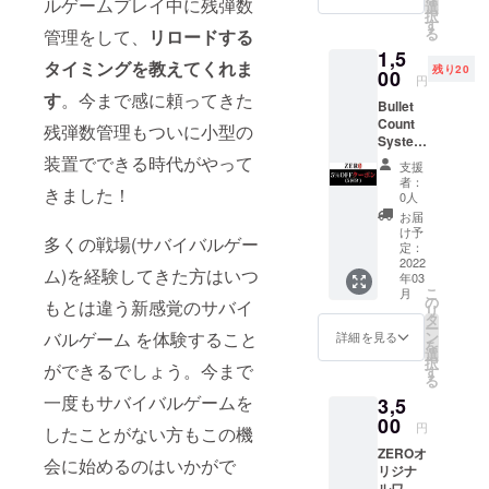
ルゲームプレイ中に残弾数
選
入ください。 ※
を胸にこの
択
す
公序良俗に反す
る
管理をして、
リロードする
先も全力で
る文字列は変更
1,5
良い製品を
いただく可能性
タイミングを教えてくれま
残り20
00
がございます。
円
作って参り
予めご了承くだ
す
。今まで感に頼ってきた
Bullet
ますので、
さい。
Count
残弾数管理もついに小型の
応援して頂
System
けたら幸い
の
装置でできる時代がやって
支援
5％OFF
です！
者：
きました！
クーポ
0人
ン(5回
お届
分) 今
け予
多くの戦場(サバイバルゲー
後、
定：
BulletC
2022
ム)を経験してきた方はいつ
年03
ountSy
こ
月
stemの
の
もとは違う新感覚のサバイ
リ
新バー
タ
ー
ジョン
ン
バルゲーム を体験すること
詳細を見る
を
に追加
選
択
機能を
ができるでしょう。今まで
す
る
搭載す
一度もサバイバルゲームを
3,5
る予定
です。
00
円
したことがない方もこの機
お届け
ZEROオ
予定月
会に始めるのはいかがで
リジナ
(3月)に
ルワッ