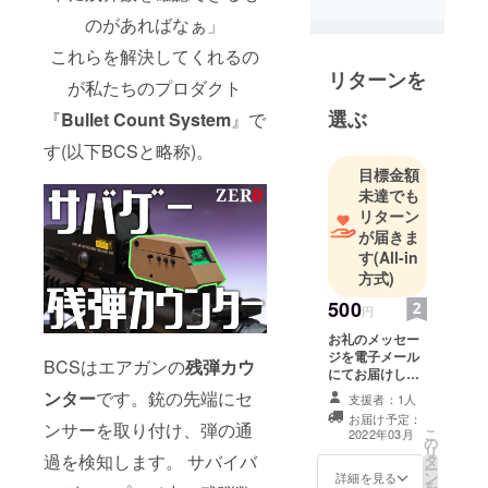
現在、大学
のがあればなぁ」
生と高校生
これらを解決してくれるの
のメンバー4
リターンを
が私たちのプロダクト
人でチーム
選ぶ
ZEROとし
『
Bullet Count System
』で
て、活動を
す(以下BCSと略称)。
行っていま
目標金額
す。
未達でも
私たち
リターン
が届きま
は"From
す
(All-in
Zero to
方式)
Infinite
500
Possibilities"
円
を想いに活
お礼のメッセー
動していま
ジを電子メール
BCSはエアガンの
残弾カウ
にてお届けしま
す。
す。 メールに支
ンター
です。銃の先端にセ
支援者：1人
ZEROのロゴ
援者様の氏名を
お届け予定：
載せます。氏名
ンサーを取り付け、弾の通
に込められ
こ
2022年03月
の
欄に特定の文字
リ
た1つ1つの
過を検知します。 サバイバ
タ
列を載せる場合
ー
意味や想い
ン
は備考欄にご記
詳細を見る
を