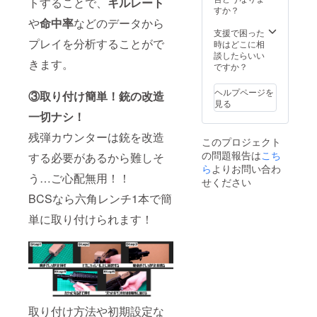
きませ
トすることで、
キルレート
サー ・
すか？
ん。
ケーブ
や
命中率
などのデータから
ネット
ル ・説
支援で困った
注文す
明書
プレイを分析することがで
時はどこに相
る場合
談したらいい
は登録
きます。
ですか？
した
メール
アドレ
ヘルプページを
③取り付け簡単！銃の改造
スから
見る
メール
一切ナシ！
してい
残弾カウンターは銃を改造
ただく
このプロジェクト
ようお
の問題報告は
こち
する必要があるから難しそ
願いい
ら
よりお問い合わ
たしま
う…ご心配無用！！
せください
す。振
り込み
BCSなら六角レンチ1本で簡
が確認
でき次
単に取り付けられます！
第、商
品を発
送いた
しま
す。た
だし、
送料は
クーポ
取り付け方法や初期設定な