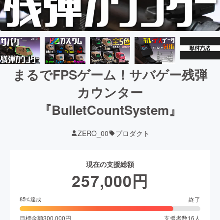
まるでFPSゲーム！サバゲー残弾
カウンター
『BulletCountSystem』
ZERO_00
プロダクト
現在の支援総額
257,000
円
終了
85
%達成
目標金額
300,000
円
支援者数
16
人