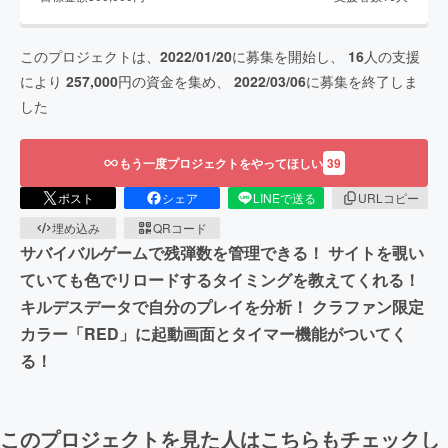
このプロジェクトは、
2022/01/20
に募集を開始し、
16
人の支援
により
257,000
円の資金を集め、
2022/03/06
に募集を終了しま
した
もう一度プロジェクトをやってほしい
39
ポスト
シェア
LINEで送る
URLコピー
埋め込み
QRコード
サバイバルゲームで残弾数を管理できる！ サイトを覗い
ていても色でリロードするタイミングを教えてくれる！
キルデスデータで自分のプレイを分析！ クラファン限定
カラー「RED」に起動画面とタイマー機能がついてく
る！
このプロジェクトを見た人はこちらもチェックし