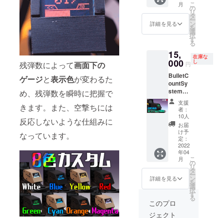
」
こ
月
IRE限定
縦
の
「Bullet
リ
カラー)
50mm×
タ
Count
ー
【お届
横
ン
System
詳細を見る
を
け予
80mm
選
のスペ
択
定:4月
す
アパー
る
末】 ク
ツ」
15,
ラウド
「Bullet
在庫な
ファン
000
し
Count
残弾数によって
画面下の
円
ディン
System
BulletC
グ限定
ゲージ
と
表示色
が変わるた
のア
ountSy
起動画
タッチ
stem
め、残弾数を瞬時に把握で
面&ス
メン
ver1.2(
トップ
ト」に
支援
きます。また、空撃ちには
Black)
ウォッ
なりま
者：
【お届
チ機能
10人
す。 ・
反応しないような仕組みに
け予
搭載 備
クーポ
お届
定:4月
考欄に
け予
ンは
なっています。
末】 ク
必ず起
定：
「即売
ラウド
2022
動画面
会など
年04
ファン
に載せ
のイベ
こ
月
ディン
るユー
の
ントで
リ
グ限定
ザー名
タ
の販
ー
起動画
をご記
ン
詳細を見る
売」・
を
面&ス
入くだ
選
「メー
択
トップ
さい。
す
ルでの
る
ウォッ
※送料込
このプロ
販売」
チ機能
みの値
のみ使
ジェクト
搭載 備
段と