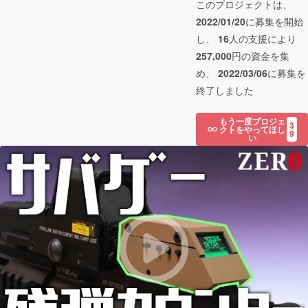
このプロジェクトは、
2022/01/20
に募集を開始
し、
16
人の支援により
257,000
円の資金を集
め、
2022/03/06
に募集を
終了しました
もう一度プロジェ
3
クトをやってほし
9
い