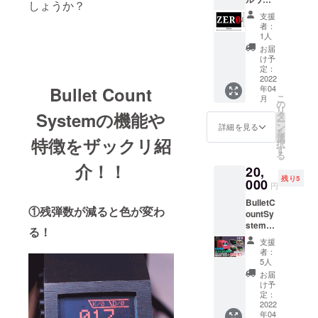
メール
しょうか？
ペン！
をお送
支援
※画像は
りしま
者：
イメー
す。
1人
ジにな
メール
お届
ります
が届い
け予
ZEROの
た日か
定：
ロゴが
2022
ら当
年04
Bullet Count
プリン
クーポ
こ
月
トされ
ンを使
の
リ
たベル
用でき
Systemの機能や
タ
ー
クロ式
ます。
ン
詳細を見る
を
のワッ
有効期
選
特徴をザックリ紹
択
ペンで
限は
す
る
す。そ
2024年
介！！
20,
のまま
三月末
残り5
アー
000
までと
円
マーな
なりま
BulletC
どに張
す。 ※
①残弾数が減ると色が変わ
ountSy
り付け
注意事
stem
ること
項 ・
る！
ver1.2(
ができ
クーポ
支援
Black、
ます！
ンの対
者：
Tan、
※送料込
象商品
5人
Type-
みの値
は
お届
A、
段と
「Bullet
け予
Type-
なって
定：
Count
B、
2022
います
System
年04
CAMPF
サイズ