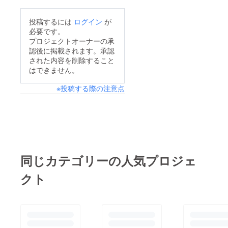
中のものです)。
CAMPFIRE終了まで残
投稿するには
ログイン
が
り約1週間となりまし
必要です。
た。達成率は74%。あ
プロジェクトオーナーの承
認後に掲載されます。承認
ともう少しで目標達成
された内容を削除すること
です！限定カラーやタ
はできません。
イマー機能などの特別
※投稿する際の注意点
な仕様が付いている
Bullet Count Systemの
ご支援よろしくお願い
します！【支援者様
へ】この度はご支援い
ただき誠にありがとう
同じカテゴリーの人気プロジェ
ございます。Bullet
クト
Count Systemのクオ
リティ向上のため、
日々開発をしておりま
す。本体の発送は4月