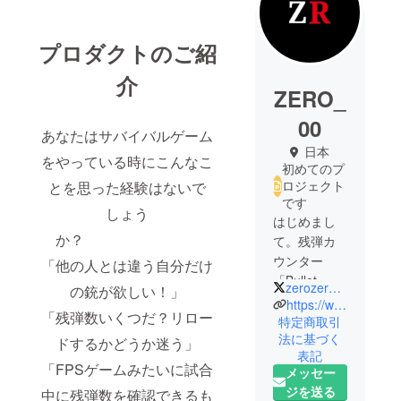
プロダクトのご紹
介
ZERO_
00
あなたはサバイバルゲーム
日本
をやっている時にこんなこ
初めてのプ
ロジェクト
とを思った経験はないで
です
しょう
はじめまし
か？
て。残弾カ
ウンター
「他の人とは違う自分だけ
「Bullet
zerozer_zero
の銃が欲しい！」
Count
https://www.youtube.com/channel/UCD99P72DHTFRxAp9h9rWFbw
「残弾数いくつだ？リロー
System」を
特定商取引
法に基づく
作っている
ドするかどうか迷う」
表記
チーム、
「FPSゲームみたいに試合
メッセー
ZEROと申し
ジを送る
中に残弾数を確認できるも
ます。