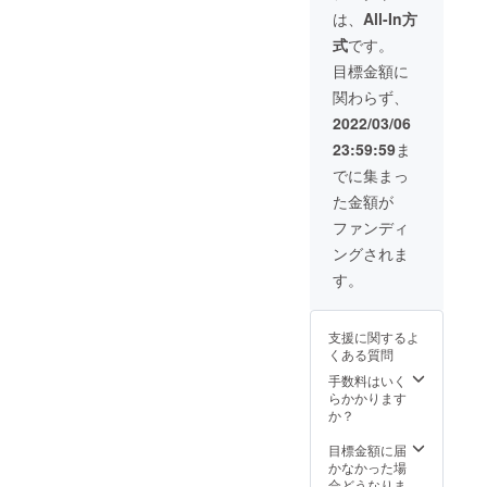
用可能
考欄に
なって
は、
All-In方
です。
必ず起
いま
・クー
式
です。
動画面
す。 ※
ポンの
に載せ
カラー
目標金額に
所持は
るユー
とケー
「登録
関わらず、
ザー名
ブルの
した
をご記
長さを
2022/03/06
メール
入くだ
お選び
アドレ
23:59:59
ま
さい。
くださ
ス」で
※送料込
い。 内
でに集まっ
判定い
みの値
容物 ・
たしま
た金額が
段と
本体 ・
す。イ
なって
セン
ファンディ
ベント
いま
サー ・
で購入
ングされま
す。 ※
ケーブ
する場
カラー
ル ・説
す。
合は、
は
明書
メール
Black、
アドレ
ケーブ
スをお
支援に関するよ
ルの長
見せく
くある質問
さは
ださ
M(330
手数料はいく
い。 ・
mm)と
らかかります
ネット
なりま
か？
販売で
す。 内
当クー
容物 ・
目標金額に届
ポンは
本体 ・
かなかった場
使用で
セン
合どうなりま