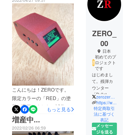
2022/04/27 09:57
ZERO_
00
日本
初めてのプ
ロジェクト
です
はじめまし
て。残弾カ
ウンター
こんにちは！ZEROです。
「Bullet
zerozer_zero
限定カラーの「RED」の塗
Count
https://www.youtube.com/channel/UCD99P72DHTFRxAp9h9rWFbw
装が完了しました！試作段
System」を
特定商取引
もっと見る
法に基づく
作っている
階よりもきれいな色に塗れ
増産中...
表記
チーム、
ました。REDを支援された
メッセー
ZEROと申し
2022/02/26 06:59
方はご期待ください！【支
ジを送る
ます。