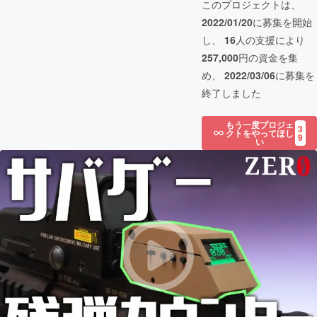
このプロジェクトは、
2022/01/20
に募集を開始
し、
16
人の支援により
257,000
円の資金を集
め、
2022/03/06
に募集を
終了しました
もう一度プロジェ
3
クトをやってほし
9
い