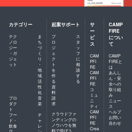
カテゴリー
起案サポート
サ
CAMP
ー
FIRE
テク
ま
プ
ス
ビ
につい
ノロ
ち
ロ
タ
ス
て
ジー
づ
ジ
ッ
・ガ
く
ェ
フ
CAM
CAMP
ジェ
り
ク
に
PFI
FIREと
ット
・
ト
相
RE
は
地
を
談
CAM
あんし
域
作
す
PFI
ん・安
活
る
る
RE
全への
性
資
コ
取り組
化
料
ミュ
み
プロ
音
請
ニ
ニュー
ダク
楽
求
ティ
ス
ト
CAM
ヘルプ
クラウドファ
フー
チ
PFI
お問い
ンディングの
ド・
ャ
RE
合わせ
ノウハウを無
飲食
レ
Crea
料で学ぼう
店
ン