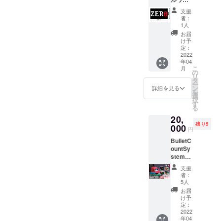
メール
ペン！
をお送
支援
※画像は
りしま
者：
イメー
す。
1人
ジにな
メール
お届
ります
が届い
け予
ZEROの
た日か
定：
ロゴが
2022
ら当
年04
プリン
クーポ
こ
月
トされ
ンを使
の
リ
たベル
用でき
タ
ー
クロ式
ます。
ン
詳細を見る
を
のワッ
有効期
選
択
ペンで
限は
す
る
す。そ
2024年
20,
のまま
三月末
残り5
アー
000
までと
円
マーな
なりま
BulletC
どに張
す。 ※
ountSy
り付け
注意事
stem
ること
項 ・
ver1.2(
ができ
クーポ
支援
Black、
ます！
ンの対
者：
Tan、
※送料込
象商品
5人
Type-
みの値
は
お届
A、
段と
「Bullet
け予
Type-
なって
定：
Count
B、
2022
います
System
年04
CAMPF
サイズ