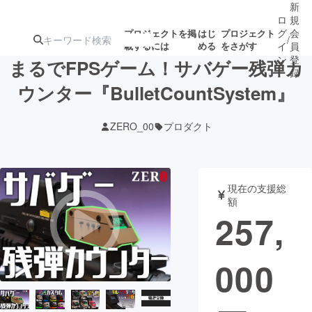
新
ロ
規
グ
会
プロジェクトを掲
はじ
プロジェクト
/
載するには
める
をさがす
イ
員
ン
登
まるでFPSゲーム！サバゲー残弾カ
録
ウンター『BulletCountSystem』
人気のプロ
注目のリ
注目の新着プロ
募集終了が近いプ
もうすぐ公開
ZERO_00
プロダクト
ジェクト
ターン
ジェクト
ロジェクト
されます
アート・写真
音楽
現在の支援総
額
257,
テクノロジー・ガジェット
ゲーム・サ
000
映像・映画
書籍・雑誌
ビジネス・起業
チャレンジ