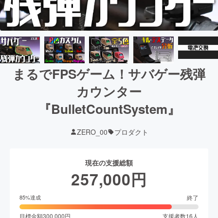
まるでFPSゲーム！サバゲー残弾
カウンター
『BulletCountSystem』
ZERO_00
プロダクト
現在の支援総額
257,000
円
終了
85
%達成
目標金額
300,000
円
支援者数
16
人