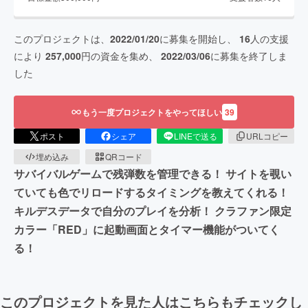
このプロジェクトは、
2022/01/20
に募集を開始し、
16
人の支援
により
257,000
円の資金を集め、
2022/03/06
に募集を終了しま
した
もう一度プロジェクトをやってほしい
39
ポスト
シェア
LINEで送る
URLコピー
埋め込み
QRコード
サバイバルゲームで残弾数を管理できる！ サイトを覗い
ていても色でリロードするタイミングを教えてくれる！
キルデスデータで自分のプレイを分析！ クラファン限定
カラー「RED」に起動画面とタイマー機能がついてく
る！
このプロジェクトを見た人はこちらもチェックし