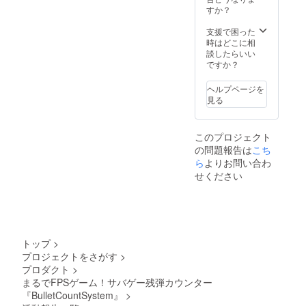
きませ
サー ・
すか？
ん。
ケーブ
ネット
ル ・説
支援で困った
注文す
明書
時はどこに相
る場合
談したらいい
は登録
ですか？
した
メール
アドレ
ヘルプページを
スから
見る
メール
してい
ただく
このプロジェクト
ようお
の問題報告は
こち
願いい
ら
よりお問い合わ
たしま
せください
す。振
り込み
が確認
でき次
第、商
品を発
送いた
トップ
>
しま
プロジェクトをさがす
>
す。た
プロダクト
>
だし、
まるでFPSゲーム！サバゲー残弾カウンター
送料は
『BulletCountSystem』
>
クーポ