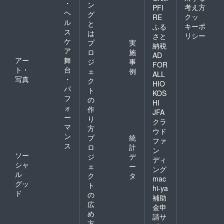
・
ン
考え方
PFI
ヘ
グ
クッ
RE
ル
と
キーポ
ふる
ス
は
リシー
さと
ケ
プ
実
納税
ア
ロ
施
AD
アー
舞
ジ
事
FOR
ト・
台
ェ
例
ALL
写真
・
ク
HIO
パ
ト
KOS
フ
の
HI
ォ
作
JFA
ー
り
クラ
マ
方
ウド
ン
プ
統
ファ
ス
ロ
計
ン
ソー
ジ
デ
ディ
シャ
ェ
ー
ング
ル
ク
タ
mac
グッ
ト
hi-ya
ド
の
補助
広
金申
め
請サ
方