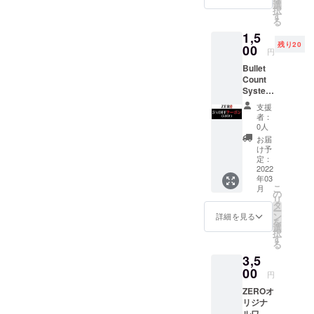
選
入ください。 ※
を胸にこの
Bullet Count Systemのご支
択
す
公序良俗に反す
る
先も全力で
る文字列は変更
援よろしくお願いします！
1,5
良い製品を
いただく可能性
残り20
00
【支援者様へ】この度はご
がございます。
円
作って参り
予めご了承くだ
支援いただき誠にありがと
Bullet
ますので、
さい。
Count
応援して頂
うございます。Bullet Count
System
けたら幸い
の
Systemのクオリティ向上の
支援
5％OFF
です！
者：
クーポ
ため、日々開発をしており
0人
ン(5回
お届
ます。本体の発送は4月にな
分) 今
け予
後、
定：
りますので、もう少々お待
BulletC
2022
年03
ountSy
ちください。今後とも
こ
月
stemの
の
リ
新バー
タ
ZEROをよろしくお願いい
ー
ジョン
ン
詳細を見る
を
たします。
に追加
選
択
機能を
す
る
搭載す
3,5
る予定
です。
00
円
お届け
ZEROオ
予定月
リジナ
(3月)に
ルワッ