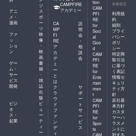
tion
各種規定
CAMPFIRE
ジ
CAM
アカデミー
アニ
ス
利用規
PFI
メ・
ポ
約
RE
漫画
ー
CA
説
細則
for
ツ
MP
明
プライ
Soci
ファ
映
FI
会
バシー
al
ッ
像
RE
・
ポリ
Goo
ショ
・
ア
相
シー
d
ン
映
カ
談
特定商
CAM
画
デ
会
取引法
PFI
ゲー
書
ミ
に基づ
RE
ム・
籍
ー
く表記
for
サー
・
と
情報セ
Ente
ビス
雑
は
キュリ
rtain
開発
誌
ク
サ
ティ方
men
出
ラ
ポ
針
t
版
ウ
ー
反社基
CAM
ビジ
ビ
ド
ト
本方針
PFI
ネ
ュ
フ
サ
カスタ
RE
ス・
ー
ァ
ー
マーハ
for
起業
テ
ン
ビ
ラスメ
Spor
ィ
デ
ス
ントに
ts
ー
ィ
対する
CAM