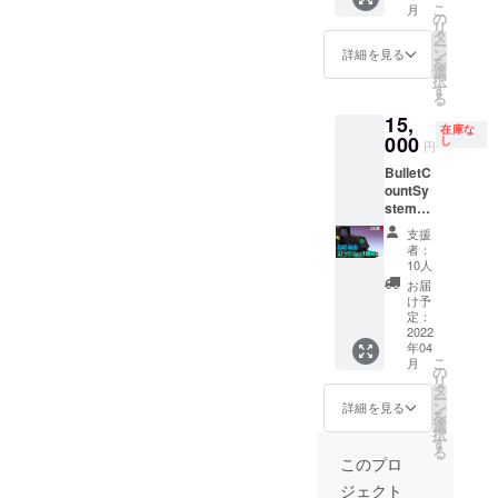
」
こ
月
IRE限定
縦
の
「Bullet
リ
カラー)
50mm×
タ
Count
ー
【お届
横
ン
System
詳細を見る
を
け予
80mm
選
のスペ
択
定:4月
す
アパー
る
末】 ク
ツ」
15,
ラウド
「Bullet
在庫な
ファン
000
し
Count
円
ディン
System
BulletC
グ限定
のア
ountSy
起動画
タッチ
stem
面&ス
メン
ver1.2(
トップ
ト」に
支援
Black)
ウォッ
なりま
者：
【お届
チ機能
10人
す。 ・
け予
搭載 備
クーポ
お届
定:4月
考欄に
け予
ンは
末】 ク
必ず起
定：
「即売
ラウド
2022
動画面
会など
年04
ファン
に載せ
のイベ
こ
月
ディン
るユー
の
ントで
リ
グ限定
ザー名
タ
の販
ー
起動画
をご記
ン
詳細を見る
売」・
を
面&ス
入くだ
選
「メー
択
トップ
さい。
す
ルでの
る
ウォッ
※送料込
このプロ
販売」
チ機能
みの値
のみ使
ジェクト
搭載 備
段と