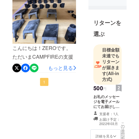
援者様へ】先日、発送準備
現在、大学
生と高校生
が完了しました。支援者様
のメンバー4
リターンを
が多いため、順次発送させ
人でチーム
ていただきます。今後とも
選ぶ
ZEROとし
ZEROをよろしくお願いい
て、活動を
行っていま
こんにちは！ZEROです。
たします。
目標金額
す。
未達でも
ただいまCAMPFIREの支援
私たち
リターン
者様に向けてBullet Count
が届きま
は"From
もっと見る
す
(All-in
Systemを増産しております
Zero to
方式)
Infinite
(写真は生産途中のもので
1
500
Possibilities"
円
す)。CAMPFIRE終了まで残
を想いに活
お礼のメッセー
り約1週間となりました。達
動していま
ジを電子メール
にてお届けしま
成率は74%。あともう少し
す。
す。 メールに支
支援者：1人
ZEROのロゴ
援者様の氏名を
で目標達成です！限定カ
お届け予定：
載せます。氏名
に込められ
こ
2022年03月
ラーやタイマー機能などの
の
欄に特定の文字
リ
た1つ1つの
タ
列を載せる場合
ー
特別な仕様が付いている
意味や想い
ン
は備考欄にご記
詳細を見る
を