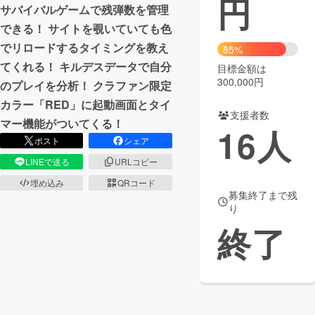
円
サバイバルゲームで残弾数を管理
まちづくり・地域活性化
できる！ サイトを覗いていても色
でリロードするタイミングを教え
85%
てくれる！ キルデスデータで自分
目標金額は
CAMPFIRE for Social Good
CAMPFIRE Creation
300,000円
のプレイを分析！ クラファン限定
CAMPFIREふるさと納税
machi-ya
コミュニティ
カラー「RED」に起動画面とタイ
支援者数
マー機能がついてくる！
16
人
ポスト
シェア
LINEで送る
URLコピー
埋め込み
QRコード
募集終了まで残
り
終了