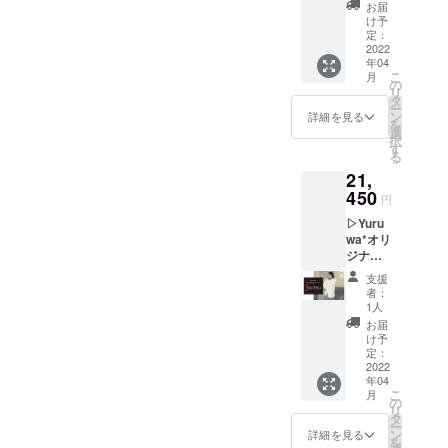
ン ■内
額で
ます。
お届
容 ・
す。 ※
け予
Yuruwa
一般販
定：
*オリジ
2022
売価格
年04
ナル
は税込
こ
月
パー
8,800円
の
リ
カー 2
+送料
タ
ー
着 ※
700円を
ン
詳細を見る
を
お好み
予定し
選
択
の色と
ており
す
る
サイズ
ます。
21,
をお選
※お届け
びくだ
450
は3月後
円
さい。
半〜4月
▷Yuru
※税込価
上旬を
wa*オリ
格で
予定し
ジナル
す。 ※
ており
パー
送料は
ます。
支援
カー 3
無料で
者：
着プラ
す。 ※
1人
ン ■内
一般販
お届
容 ・
売価格
け予
Yuruwa
は2着で
定：
*オリジ
2022
税込
年04
ナル
17,600
こ
月
パー
円を予
の
リ
カー 3
定して
タ
ー
着 ※
おりま
ン
詳細を見る
を
お好み