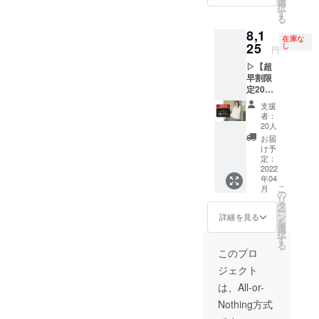
す。 ※
選
択
の色と
お届け
す
る
サイズ
は3月後
8,1
をお選
半〜4月
在庫な
びくだ
25
上旬を
し
円
さい。
予定し
▷【超
※税込価
ており
早割限
格で
ます。
定20
す。 ※
名】
送料は
支援
Yuruwa
無料で
者：
*オリジ
す。 ※
20人
ナル
一般販
お届
パー
売価格
け予
カー 1
は2着で
定：
着プラ
2022
税込
年04
ン ■内
¥26,400
こ
月
容 ・
を予定
の
リ
Yuruwa
してお
タ
ー
*オリジ
りま
ン
詳細を見る
を
ナル
す。 ※
選
択
パー
お届け
す
る
カー 1
は3月後
このプロ
着 ※
半〜4月
ジェクト
お好み
上旬を
の色と
予定し
は、All-or-
サイズ
ており
Nothing方式
をお選
ます。
びくだ