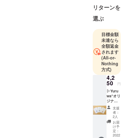
ングでの商
リターンを
品化実現を
選ぶ
目指して、
クリエイ
ターとのコ
目標金額
未達なら
ラボ企画や
全額返金
自社オリジ
されます
ナルのアイ
(All-or-
テム企画を
Nothing
行ってま
方式)
す。
4,2
50
円
◾️営業日のご
▷Yuru
案内
wa*オリ
ジナル
営業時間：
「江戸
平日 10:00〜
支援
切子T
者：
18:00 (土日
シャ
2人
ツ」 1
祝、年末年
お届
着プラ
け予
始除く)
ン ■内
定：
※お問い合わ
容 ・
2022