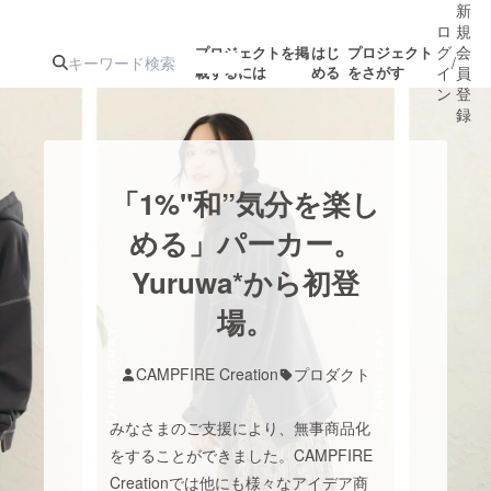
新
ロ
規
グ
会
プロジェクトを掲
はじ
プロジェクト
/
載するには
める
をさがす
イ
員
ン
登
録
人気のプロ
注目のリ
注目の新着プロ
募集終了が近いプ
もうすぐ公開
「1%"和”気分を楽し
ジェクト
ターン
ジェクト
ロジェクト
されます
める」パーカー。
Yuruwa*から初登
アート・写真
音楽
場。
テクノロジー・ガジェット
ゲーム・サ
CAMPFIRE Creation
プロダクト
映像・映画
書籍・雑誌
みなさまのご支援により、無事商品化
をすることができました。CAMPFIRE
ビジネス・起業
チャレンジ
Creationでは他にも様々なアイデア商