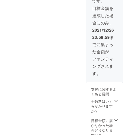
です。
さい。
目標金額を
※税込価
格で
達成した場
す。 ※
合にのみ、
送料700
円を含
2021/12/26
んだ金
23:59:59
ま
額で
す。 ※
でに集まっ
一般販
た金額が
売価格
は税込
ファンディ
8,800円
ングされま
+送料
700円を
す。
予定し
ており
ます。
支援に関するよ
※お届け
くある質問
は3月後
半〜4月
手数料はいく
上旬を
らかかります
予定し
か？
ており
ます。
目標金額に届
かなかった場
合どうなりま
すか？