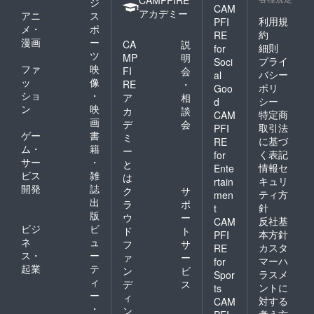
ジ
CAM
アカデミー
アニ
ス
利用規
PFI
メ・
ポ
約
RE
漫画
ー
CA
説
細則
for
ツ
MP
明
プライ
Soci
ファ
映
FI
会
バシー
al
ッ
像
RE
・
ポリ
Goo
ショ
・
ア
相
シー
d
ン
映
カ
談
特定商
CAM
画
デ
会
取引法
PFI
ゲー
書
ミ
に基づ
RE
ム・
籍
ー
く表記
for
サー
・
と
情報セ
Ente
ビス
雑
は
キュリ
rtain
開発
誌
ク
サ
ティ方
men
出
ラ
ポ
針
t
版
ウ
ー
反社基
CAM
ビジ
ビ
ド
ト
本方針
PFI
ネ
ュ
フ
サ
カスタ
RE
ス・
ー
ァ
ー
マーハ
for
起業
テ
ン
ビ
ラスメ
Spor
ィ
デ
ス
ントに
ts
ー
ィ
対する
CAM
・
ン
考え方