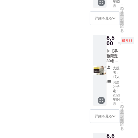
年03
Yuruwa
せから3営業
こ
月
*オリジ
の
日以内にご
リ
ナル
タ
ー
「江戸
返信させて
ン
詳細を見る
を
切子T
選
いただきま
択
シャ
す
る
す。
ツ」 1
8,5
着 ※
※ ご質問に
残り13
お好み
00
円
よってはお
の柄と
▷【早
応えできか
サイズ
割限定
をお選
ねる場合も
30名】
びくだ
ございま
Yuruwa
さい。
支援
*オリジ
※税込価
す。
者：
ナル
格で
17人
パー
す。 ※
お届
◾️ プライバ
カー 1
送料400
け予
着プラ
円を含
定：
シーポリ
ン ■内
2022
んだ金
シー
年04
容 ・
額で
こ
月
Yuruwa
お問い合わ
す。 ※
の
リ
*オリジ
一般販
タ
せ内容に関
ー
ナル
売価格
ン
詳細を見る
を
しては、プ
パー
は税込
選
択
カー 1
4,400円
ライバシー
す
る
着 ※
+送料
ポリシーに
8,6
お好み
400円を