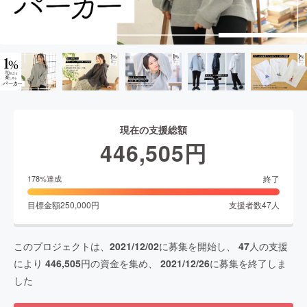
現在の支援総額
446,505
円
終了
178
%達成
目標金額
250,000
円
支援者数
47
人
このプロジェクトは、
2021/12/02
に募集を開始し、
47
人の支援
により
446,505
円の資金を集め、
2021/12/26
に募集を終了しま
した