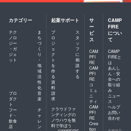
カテゴリー
起案サポート
サ
CAMP
ー
FIRE
テク
ま
プ
ス
ビ
につい
ノロ
ち
ロ
タ
ス
て
ジー
づ
ジ
ッ
・ガ
く
ェ
フ
CAM
CAMP
ジェ
り
ク
に
PFI
FIREと
ット
・
ト
相
RE
は
地
を
談
CAM
あんし
域
作
す
PFI
ん・安
活
る
る
RE
全への
性
資
コ
取り組
化
料
ミュ
み
プロ
音
請
ニ
ニュー
ダク
楽
求
ティ
ス
ト
CAM
ヘルプ
クラウドファ
フー
チ
PFI
お問い
ンディングの
ド・
ャ
RE
合わせ
ノウハウを無
飲食
レ
Crea
料で学ぼう
店
ン
tion
各種規定
CAMPFIRE