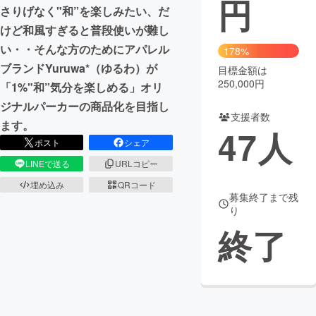
円
さりげなく"和”を楽しみたい、だ
けど和風すぎると普段使いが難し
い・・そんな方のためにアパレル
178%
ブランドYuruwa*（ゆるわ）が
目標金額は
250,000円
「1%"和”気分を楽しめる」オリ
ジナルパーカーの商品化を目指し
支援者数
ます。
47
人
ポスト
シェア
LINEで送る
URLコピー
埋め込み
QRコード
募集終了まで残
り
終了