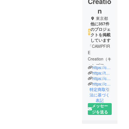
Creatio
n
東京都
他に357件
のプロジェ
クトを掲載
しています
「CAMPFIR
E
Creation（キ
ャンプファ
https://camp-fire.jp/creation
イヤー クリ
https://twitter.com/CF_Creation
エーショ
https://camp-fire.jp/privacy
https://camp-fire.jp/inquiries
ン）」は、
特定商取引
株式会社
法に基づく
CAMPFIRE
表記
の商品企画
メッセー
チームで
ジを送る
す。
クラウド
ファンディ