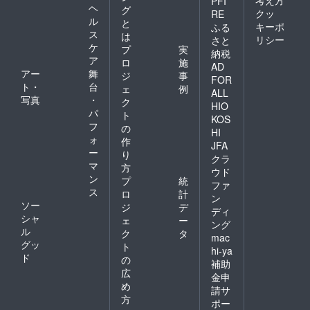
PFI
ヘ
グ
クッ
RE
ル
と
キーポ
ふる
ス
は
リシー
さと
ケ
プ
実
納税
ア
ロ
施
AD
アー
舞
ジ
事
FOR
ト・
台
ェ
例
ALL
写真
・
ク
HIO
パ
ト
KOS
フ
の
HI
ォ
作
JFA
ー
り
クラ
マ
方
ウド
ン
プ
統
ファ
ス
ロ
計
ン
ソー
ジ
デ
ディ
シャ
ェ
ー
ング
ル
ク
タ
mac
グッ
ト
hi-ya
ド
の
補助
広
金申
め
請サ
方
ポー