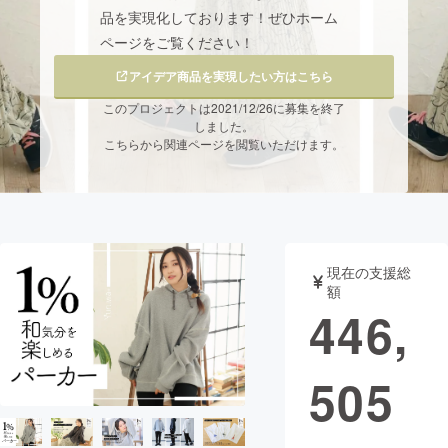
品を実現化しております！ぜひホーム
まちづくり・地域活性化
ページをご覧ください！
アイデア商品を実現したい方はこちら
CAMPFIRE for Social Good
CAMPFIRE Creation
このプロジェクトは2021/12/26に募集を終了
しました。
CAMPFIREふるさと納税
machi-ya
コミュニティ
こちらから関連ページを閲覧いただけます。
現在の支援総
額
446,
505