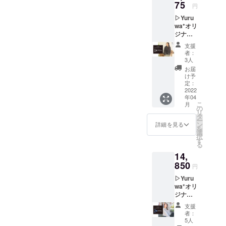
準じて管理
の色と
75
予定し
円
サイズ
ており
させていた
▷Yuru
をお選
ます。
だきます。
wa*オリ
びくだ
※お届け
ジナル
さい。
は3月後
パー
※税込価
半〜4月
支援
カー 1
格で
上旬を
者：
着プラ
す。 ※
予定し
3人
ン ■内
送料700
ており
お届
容 ・
円を含
ます。
け予
Yuruwa
んだ金
定：
*オリジ
2022
額で
年04
ナル
す。 ※
こ
月
パー
一般販
の
リ
カー 1
売価格
タ
ー
着 ※
は税込
ン
詳細を見る
を
お好み
8,800円
選
択
の色と
+送料
す
る
サイズ
700円を
14,
をお選
予定し
びくだ
850
ており
円
さい。
ます。
▷Yuru
※税込価
※お届け
wa*オリ
格で
は3月後
ジナル
す。 ※
半〜4月
パー
送料700
上旬を
支援
カー 2
円を含
予定し
者：
着プラ
んだ金
ており
5人