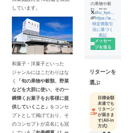
の果物や穀
しています。
類、野菜な
shu_kyorakudo
どを大胆に
https://www.kyorakudo.co.jp/
使い、その
特定商取引
法に基づく
一瞬輝くお
表記
菓子をお客
メッセー
様に提供し
ジを送る
ていくこと
をコンセプ
トとし、今
和菓子・洋菓子といった
までにない
リターンを
ジャンルにはこだわりはな
和風スイー
く
「旬の果物や穀類、野菜
選ぶ
ツ店を目指
していま
などを大胆に使い、その一
す。
目標金額
瞬輝くお菓子をお客様に提
未達でも
供していくこと」
をコンセ
リターン
が届きま
プトとして掲げており、そ
す
(All-in
のコンセプトが店名にも冠
方式)
している
「旬果瞬菓（しゅ