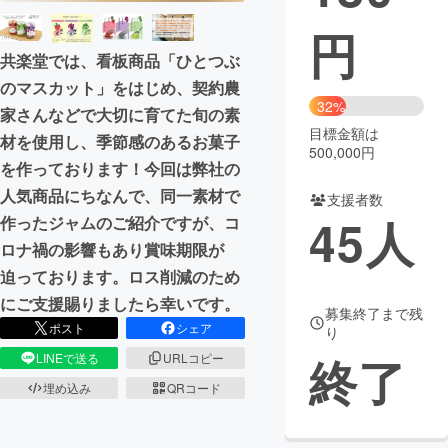
円
まちづくり・地域活性化
共楽堂では、看板商品「ひとつぶ
のマスカット」をはじめ、契約農
CAMPFIRE for Social Good
CAMPFIRE Creation
32%
家さんなどで大切に育てた旬の素
CAMPFIREふるさと納税
machi-ya
コミュニティ
目標金額は
材を使用し、季節感のあるお菓子
500,000円
を作っております！今回は弊社の
人気商品にちなんで、同一素材で
支援者数
45
人
作ったジャムのご紹介ですが、コ
ロナ禍の影響もあり賞味期限が
迫っております。ロス削減のため
にご支援賜りましたら幸いです。
募集終了まで残
ポスト
シェア
り
終了
LINEで送る
URLコピー
埋め込み
QRコード