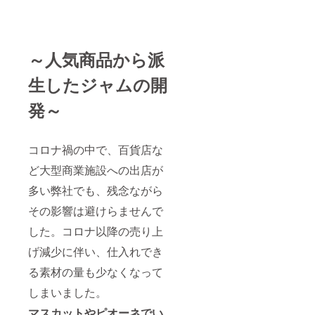
を想定
してお
りませ
んので
あらか
～人気商品から派
じめご
了承く
生したジャムの開
ださい
ませ。
発～
コロナ禍の中で、百貨店な
ど大型商業施設への出店が
多い弊社でも、残念ながら
その影響は避けらませんで
した。コロナ以降の売り上
げ減少に伴い、仕入れでき
る素材の量も少なくなって
しまいました。
マスカットやピオーネでい