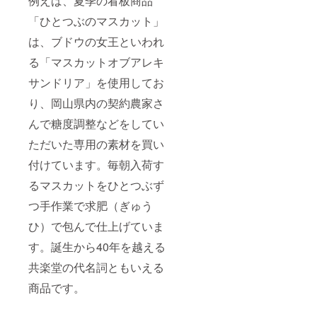
例えば、夏季の看板商品
のお届
ださい
けで
「ひとつぶのマスカット」
ませ。
す。不
は、ブドウの女王といわれ
在票が
入って
る「マスカットオブアレキ
いた場
合は早
サンドリア」を使用してお
めのお
受け取
り、岡山県内の契約農家さ
りの手
配をお
んで糖度調整などをしてい
願い致
ただいた専用の素材を買い
しま
す。 ※
付けています。毎朝入荷す
企画本
文内に
るマスカットをひとつぶず
も記載
の通り
つ手作業で求肥（ぎゅう
「輸送
用の簡
ひ）で包んで仕上げていま
易的な
す。誕生から40年を越える
パッ
ケー
共楽堂の代名詞ともいえる
ジ・輸
送形
商品です。
態」で
す。贈
答用途