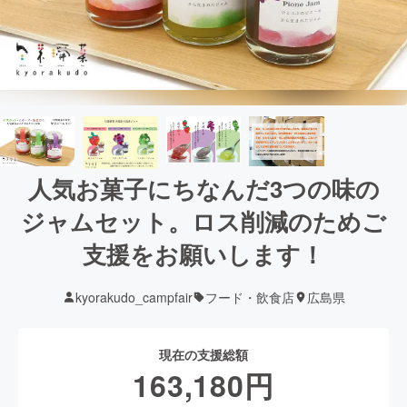
人気お菓子にちなんだ3つの味の
ジャムセット。ロス削減のためご
支援をお願いします！
kyorakudo_campfair
フード・飲食店
広島県
現在の支援総額
163,180
円