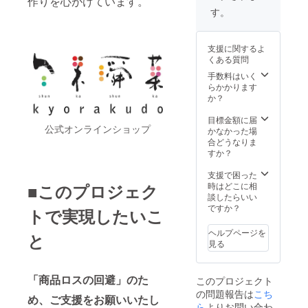
作りを心がけています。
※「6
たしま
す。
本セッ
す。 日
ト×２
持ちの
箱」で
関係
支援に関するよ
のお届
上、お
くある質問
けで
届け時
す。 ※
期は先
手数料はいく
内容
延ばし
らかかります
量：（1
ができ
か？
本あた
ませ
り）135
ん。申
目標金額に届
公式オンラインショップ
グラム
し訳ご
かなかった場
【お届
ざいま
合どうなりま
けにつ
せんが
すか？
いて】
ご了承
※「クラ
くださ
支援で困った
ウド
いま
■このプロジェク
時はどこに相
ファン
せ。
談したらいい
ディン
※「ヤマ
ですか？
トで実現したいこ
グ期間
ト運
終了
輸」で
ヘルプページを
と
後、1週
のお届
見る
間以
けで
内」を
す。不
めどに
在票が
「商品ロスの回避」のた
このプロジェクト
弊社を
入って
の問題報告は
こち
出荷い
いた場
め、ご支援をお願いいたし
たしま
ら
よりお問い合わ
合は早