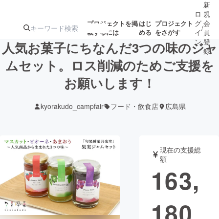
新
ロ
規
グ
会
プロジェクトを掲
はじ
プロジェクト
/
載するには
める
をさがす
イ
員
ン
登
人気お菓子にちなんだ3つの味のジャ
録
ムセット。ロス削減のためご支援を
お願いします！
人気のプロ
注目のリ
注目の新着プロ
募集終了が近いプ
もうすぐ公開
ジェクト
ターン
ジェクト
ロジェクト
されます
kyorakudo_campfair
フード・飲食店
広島県
アート・写真
音楽
現在の支援総
テクノロジー・ガジェット
ゲーム・サ
額
163,
映像・映画
書籍・雑誌
180
ビジネス・起業
チャレンジ