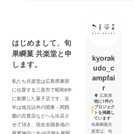
はじめまして、旬
果瞬菓 共楽堂と申
kyorak
します。
udo_c
ampfai
私たち共楽堂は広島県東部
r
に位置する三原市で昭和8年
広島県
に創業した菓子店です。近
他に1件の
年は地元以外の関東・関西
プロジェク
トを掲載し
圏の百貨店などへも出店さ
ています
せて頂き、現在全国各地の
旬果瞬菓共
楽堂は、旬
商業施設に全16店舗を展開