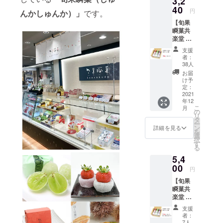
3,2
40
円
んかしゅんか）」
です。
【旬果
瞬菓共
楽堂 果
実ジャ
支援
ム「6
者：
本」
38人
セッ
お届
ト】 ・
け予
マス
定：
カット
2021
年12
ジャム
こ
月
×2本
の
リ
賞味期
タ
ー
限：
ン
詳細を見る
を
2022年
選
択
4月中旬
す
る
・ピ
5,4
オーネ
ジャム
00
円
×2
【旬果
本
瞬菓共
賞味期
楽堂 果
限：
実ジャ
2022年
支援
ム「12
1月中旬
者：
本」
・あま
7人