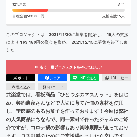
終了
32
%達成
目標金額
500,000
円
支援者数
45
人
このプロジェクトは、
2021/11/30
に募集を開始し、
45
人の支援
により
163,180
円の資金を集め、
2021/12/15
に募集を終了しま
した
もう一度プロジェクトをやってほしい
ポスト
シェア
LINEで送る
URLコピー
埋め込み
QRコード
共楽堂では、看板商品「ひとつぶのマスカット」をはじ
め、契約農家さんなどで大切に育てた旬の素材を使用
し、季節感のあるお菓子を作っております！今回は弊社
の人気商品にちなんで、同一素材で作ったジャムのご紹
介ですが、コロナ禍の影響もあり賞味期限が迫っており
ます。ロス削減のためにご支援賜りましたら幸いです。