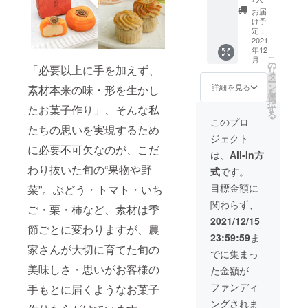
セッ
おう
お届
ト】 ・
ジャム
け予
マス
×2
定：
カット
2021
本
年12
ジャム×
賞味期
こ
月
４本
限：
の
「必要以上に手を加えず、
リ
賞味期
2022年
タ
ー
限：
2月上旬
ン
詳細を見る
素材本来の味・形を生かし
を
2022年
※内容
選
択
4月中旬
量：（1
たお菓子作り」、そんな私
す
る
・ピ
本あた
このプロ
たちの思いを実現するため
オーネ
り）135
ジェクト
ジャム×
グラム
に必要不可欠なのが、こだ
４
【お届
は、
All-In方
本
けにつ
わり抜いた旬の“果物や野
式
です。
賞味期
いて】
限：
※「クラ
目標金額に
菜”。ぶどう・トマト・いち
2022年
ウド
関わらず、
1月中旬
ファン
ご・栗・柿など、素材は季
・あま
ディン
2021/12/15
おう
節ごとに変わりますが、農
グ期間
23:59:59
ま
ジャム×
終了
家さんが大切に育てた旬の
４
後、1週
でに集まっ
本
間以
美味しさ・思いがお客様の
た金額が
賞味期
内」を
限：
めどに
ファンディ
手もとに届くようなお菓子
2022年
弊社を
ングされま
2月上旬
出荷い