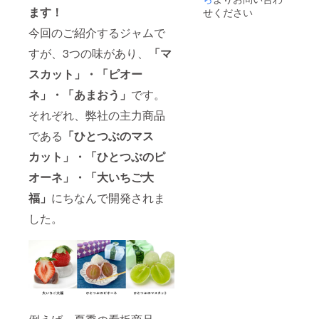
す。ご
めのお
ます！
せください
期間終
受け取
今回のご紹介するジャムで
了後に
りの手
出荷の
配をお
すが、3つの味があり、
「マ
ご連絡
願い致
はさせ
しま
スカット」・「ピオー
ていた
す。 ※
だきま
企画本
ネ」・「あまおう」
です。
すが、
文内に
日持ち
も記載
それぞれ、弊社の主力商品
の関係
の通り
上、お
である
「ひとつぶのマス
「輸送
届け時
用の簡
カット」・「ひとつぶのピ
期は先
易的な
延ばし
パッ
オーネ」・「大いちご大
ができ
ケー
ませ
ジ・輸
福」
にちなんで開発されま
ん。申
送形
し訳ご
態」で
した。
ざいま
す。贈
せんが
答用途
ご了承
を想定
くださ
してお
いま
りませ
せ。
んので
※「ヤマ
あらか
ト運
じめご
輸」で
了承く