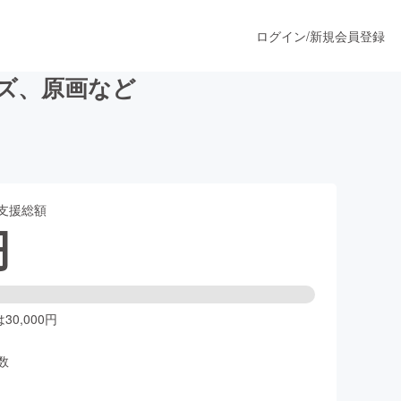
ログイン
/
新規会員登録
ズ、原画など
うすぐ公開されます
支援総額
プロダクト
円
ファッション
スポーツ
0,000円
数
ア
ソーシャルグッド
人