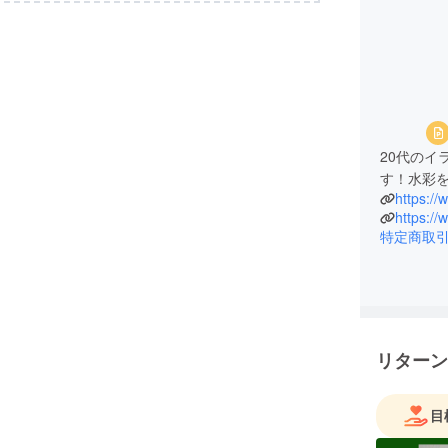
20代のイラ
す！水彩
https:/
https:/
特定商取
リターン
目