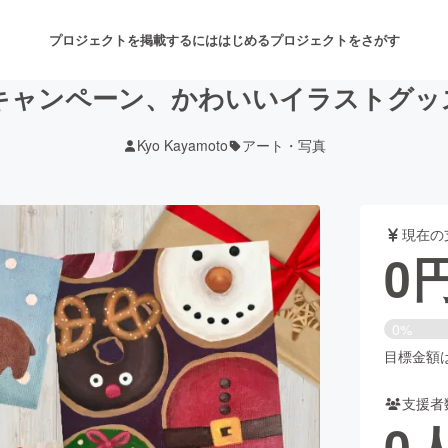
プロジェクトを掲載するには
はじめる
プロジェクトをさがす
キャンペーン、かわいいイラストグッ
Kyo Kayamoto
アート・写真
注目のリターン
注目の新着プロジェクト
募集終了が近いプロジェクト
も
現在の
音楽
舞台・パフォーマンス
0
ゲーム・サービス開発
フード・飲食店
0%
書籍・雑誌出版
アニメ・漫画
目標金額は3
支援者
チャレンジ
ビューティー・ヘルスケ
0