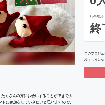
募集終
CAMPFIRE for Social Good
CAMPFIRE Creation
終
CAMPFIREふるさと納税
machi-ya
コミュニティ
このプロジェ
終了しました
て、たくさんの方にお会いすることができで大
ントに参加をしていきたいと思いますので、