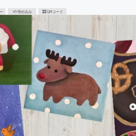
ピー
埋め込み
QRコード