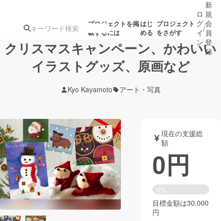
新
ロ
規
グ
会
プロジェクトを掲
はじ
プロジェクト
/
載するには
める
をさがす
イ
員
ン
登
クリスマスキャンペーン、かわいい
録
イラストグッズ、原画など
人気のプロ
注目のリ
注目の新着プロ
募集終了が近いプ
もうすぐ公開
Kyo Kayamoto
アート・写真
ジェクト
ターン
ジェクト
ロジェクト
されます
アート・写真
音楽
現在の支援総
額
0
円
テクノロジー・ガジェット
ゲーム・サ
映像・映画
書籍・雑誌
0%
目標金額は30,000
円
ビジネス・起業
チャレンジ