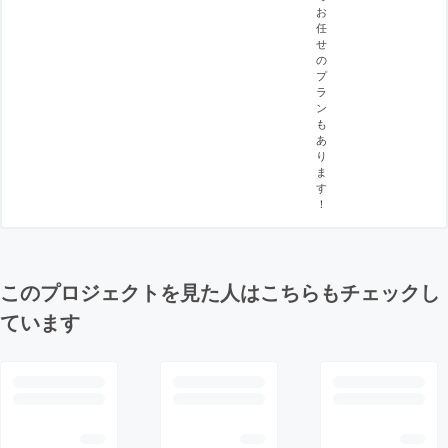
お
任
せ
の
プ
ラ
ン
も
あ
り
ま
す
！
このプロジェクトを見た人はこちらもチェックし
ています