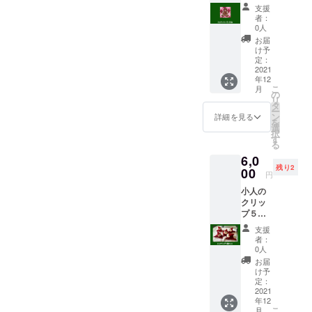
ニキャ
支援
ンバス
者：
原画。
0人
アクリ
お届
ル絵の
け予
具。
定：
（サイ
2021
年12
ズ
こ
月
100×10
の
リ
0mm）
タ
ー
ン
詳細を見る
を
選
択
す
る
6,0
残り2
00
円
小人の
クリッ
プ５個
セット
支援
(サイズ
者：
10㎝
0人
程）。
お届
洗濯ば
け予
さみを
定：
ぬいぐ
2021
年12
るみの
こ
月