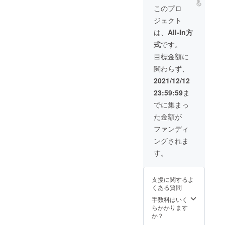
る
す。
このプロ
（サイ
ジェクト
ズ
223×17
は、
All-In方
2mm）
式
です。
目標金額に
関わらず、
2021/12/12
23:59:59
ま
でに集まっ
た金額が
ファンディ
ングされま
す。
支援に関するよ
くある質問
手数料はいく
らかかります
か？