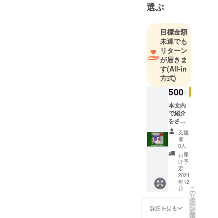
選ぶ
目標金額
未達でも
リターン
が届きま
す
(All-in
方式)
500
円
本文内
で紹介
をさせ
ていた
支援
だい
者：
た、ク
0人
リスマ
お届
スポス
け予
トカー
定：
ド5枚
2021
年12
セット
こ
月
を郵便
の
リ
で送ら
タ
ー
せてい
ン
詳細を見る
を
ただき
選