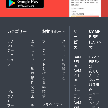
カテゴリー
起案サポート
サ
CAMP
ー
FIRE
テク
ま
プ
ス
ビ
につい
ノロ
ち
ロ
タ
ス
て
ジー
づ
ジ
ッ
・ガ
く
ェ
フ
CAM
CAMP
ジェ
り
ク
に
PFI
FIREと
ット
・
ト
相
RE
は
地
を
談
CAM
あんし
域
作
す
PFI
ん・安
活
る
る
RE
全への
性
資
コ
取り組
化
料
ミュ
み
プロ
音
請
ニ
ニュー
ダク
楽
求
ティ
ス
ト
CAM
ヘルプ
クラウドファ
フー
チ
PFI
お問い