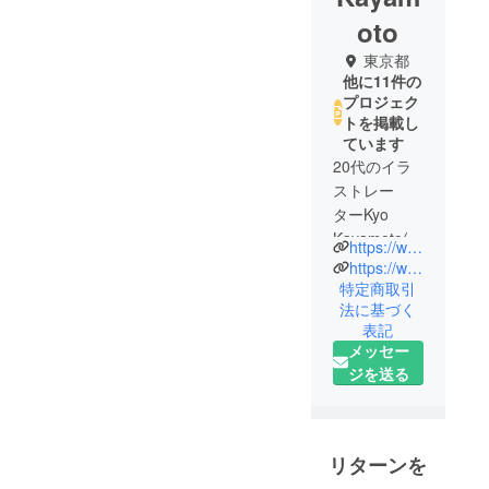
oto
東京都
他に11件の
プロジェク
トを掲載し
ています
20代のイラ
ストレー
ターKyo
Kayamoto(カ
https://www.kyokayamoto.com/
ヤモト
https://www.instagram.com/kyokayamoto/
キョウ)で
特定商取引
法に基づく
す！水彩を
表記
中心に動物
メッセー
や人間、風
ジを送る
景画を描い
ています。
リターンを