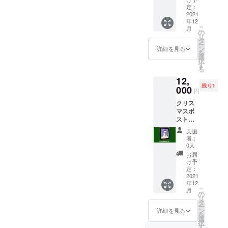
絵の
定：
具。
2021
年12
（サイ
こ
月
ズ
の
リ
180×18
タ
ー
0mm）
ン
詳細を見る
を
選
択
す
る
12,
残り1
000
円
クリス
マスポ
スト
カード
支援
に使わ
者：
れた水
0人
彩の
お届
絵、
け予
「ゆき
定：
だる
2021
年12
ま」の
こ
月
原画を
の
リ
額付き
タ
ー
で郵便
ン
詳細を見る
を
にて送
選
択
りま
す