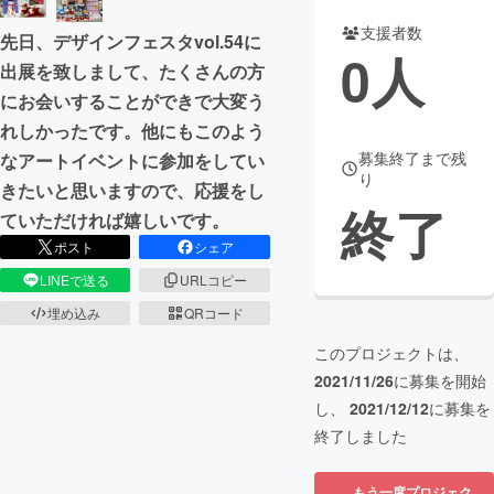
支援者数
先日、デザインフェスタvol.54に
まちづくり・地域活性化
0
人
出展を致しまして、たくさんの方
にお会いすることができで大変う
CAMPFIRE for Social Good
CAMPFIRE Creation
れしかったです。他にもこのよう
CAMPFIREふるさと納税
machi-ya
コミュニティ
募集終了まで残
なアートイベントに参加をしてい
り
きたいと思いますので、応援をし
終了
ていただければ嬉しいです。
ポスト
シェア
LINEで送る
URLコピー
埋め込み
QRコード
このプロジェクトは、
2021/11/26
に募集を開始
し、
2021/12/12
に募集を
終了しました
もう一度プロジェク