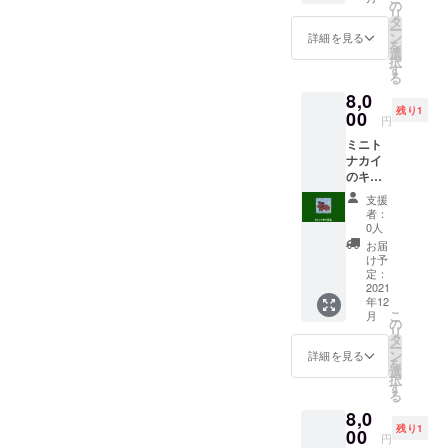
ように
の
リ
覆い、
タ
ー
かわい
ン
詳細を見る
を
いイン
選
択
テリア
す
る
雑貨に
8,0
生まれ
残り1
変わり
00
円
まし
ミニト
た。
ナカイ
のキャ
ンバス
支援
原画。
者：
アクリ
0人
ル絵の
お届
具。
け予
（サイ
定：
ズ
2021
年12
100×10
こ
月
0mm）
の
リ
タ
ー
ン
詳細を見る
を
選
択
す
る
8,0
残り1
00
円