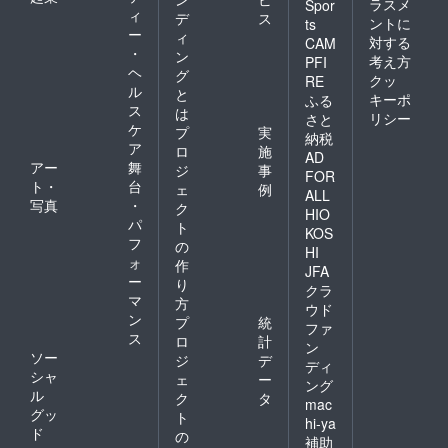
ラスメ
Spor
ィ
デ
ス
ントに
ts
ー
ィ
対する
CAM
・
ン
考え方
PFI
ヘ
グ
クッ
RE
ル
と
キーポ
ふる
ス
は
リシー
さと
ケ
プ
実
納税
ア
ロ
施
AD
アー
舞
ジ
事
FOR
ト・
台
ェ
例
ALL
写真
・
ク
HIO
パ
ト
KOS
フ
の
HI
ォ
作
JFA
ー
り
クラ
マ
方
ウド
ン
プ
統
ファ
ス
ロ
計
ン
ソー
ジ
デ
ディ
シャ
ェ
ー
ング
ル
ク
タ
mac
グッ
ト
hi-ya
ド
の
補助