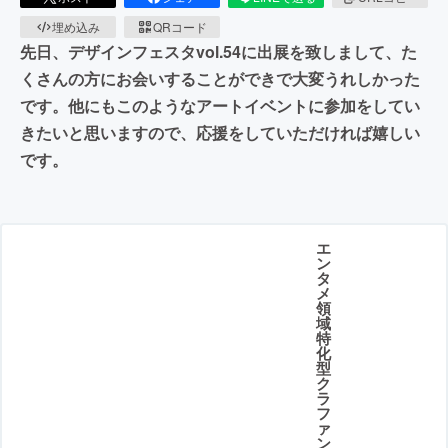
埋め込み
QRコード
先日、デザインフェスタvol.54に出展を致しまして、た
くさんの方にお会いすることができで大変うれしかった
です。他にもこのようなアートイベントに参加をしてい
きたいと思いますので、応援をしていただければ嬉しい
です。
エ
ン
タ
メ
領
域
特
化
型
ク
ラ
フ
ァ
ン