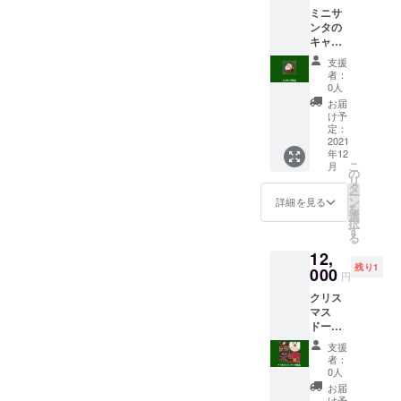
ミニサ
ンタの
キャン
バス原
支援
画。ア
者：
クリル
0人
絵の
お届
具。
け予
（サイ
定：
ズ
2021
年12
100×10
こ
月
0mm）
の
リ
タ
ー
ン
詳細を見る
を
選
択
す
る
12,
残り1
000
円
クリス
マス
ドーナ
ツの
支援
キャン
者：
バス原
0人
画。ア
お届
クリル
け予