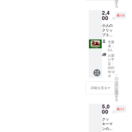
択
ます。
す
る
（各サ
2,4
イズ
残り5
100×14
00
円
8mm）
小人の
※5枚の
クリッ
ポスカ
プ２個
トード
セット
は画像
支援
(サイズ
の通り
者：
10㎝
すべて
0人
程）。
同じデ
お届
洗濯ば
ザイン
け予
さみを
となり
定：
ぬいぐ
2021
ます、
年12
るみの
友人な
こ
月
ように
どに送
の
リ
覆い、
るのに
タ
ー
かわい
使って
ン
詳細を見る
を
いイン
いただ
選
択
テリア
ければ
す
る
雑貨に
と思い
5,0
生まれ
ます。
残り1
変わり
00
円
まし
クッ
た。
キーマ
ンのミ