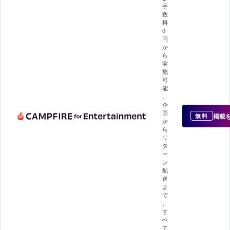
手
数
料
0
円
か
ら
実
施
可
能
。
企
画
掲載
無料
か
ら
リ
タ
ー
ン
配
送
ま
で
、
す
べ
て