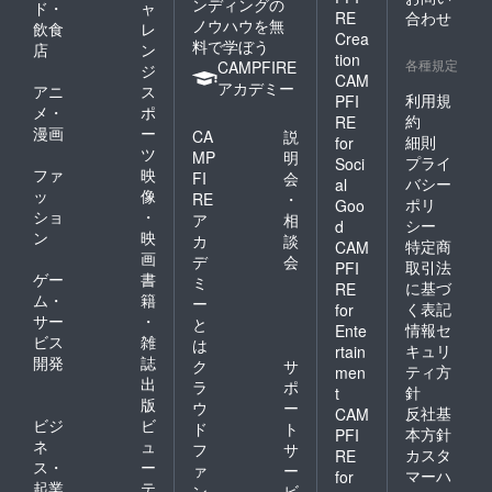
ンディングの
ド・
ャ
RE
合わせ
ノウハウを無
飲食
レ
Crea
料で学ぼう
店
ン
tion
各種規定
CAMPFIRE
ジ
CAM
アカデミー
アニ
ス
利用規
PFI
メ・
ポ
約
RE
漫画
ー
CA
説
細則
for
ツ
MP
明
プライ
Soci
ファ
映
FI
会
バシー
al
ッ
像
RE
・
ポリ
Goo
ショ
・
ア
相
シー
d
ン
映
カ
談
特定商
CAM
画
デ
会
取引法
PFI
ゲー
書
ミ
に基づ
RE
ム・
籍
ー
く表記
for
サー
・
と
情報セ
Ente
ビス
雑
は
キュリ
rtain
開発
誌
ク
サ
ティ方
men
出
ラ
ポ
針
t
版
ウ
ー
反社基
CAM
ビジ
ビ
ド
ト
本方針
PFI
ネ
ュ
フ
サ
カスタ
RE
ス・
ー
ァ
ー
マーハ
for
起業
テ
ン
ビ