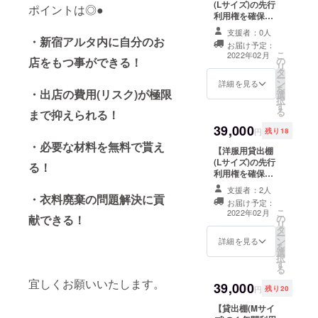
ウェッ
(Lサイズ)の先行
ポイントは◎●
トor
利用権を確保し
パー
ます！】 ※Bプラ
支援者：0人
カー1点
ン(販売手数料
・新宿アルタ内に自分のお
お届け予定：
をお届
25％)適用。詳し
こ
2022年02月
け ■御
の
店をもつ事ができる！
くは本文中の『●
リ
礼の
タ
共有ルール・ご
ー
メール
ン
利用方法』を参
詳細を見る
を
・出店の費用(リスク)が極限
■サポー
選
照ください ■お
択
ターと
す
礼のメール ■サ
る
まで抑えられる！
してお
ポーターとして
39,000
名前を
お名前をWEBサ
円
残り18
WEBサ
イトに記載 ※掲
・必要な材料を無料で貰え
【洋服用貸出棚
イトに
載期間はお店の
(Lサイズ)の先行
記載
開店より1年間 ※
る！
利用権を確保し
支援時、必ず備
ます！】 ■お礼
考欄にご希望の
支援者：2人
のメール ■サ
お名前をご記入
・衣料廃棄の問題解決に貢
お届け予定：
ポーターとして
ください ■貸出
こ
2022年02月
の
献できる！
お名前をWEBサ
棚利用権（２月
リ
タ
イトに記載 ※掲
分無料） 【注意
ー
ン
載期間はお店の
詳細を見る
事項】 ・販売ス
を
選
開店より1年間 ※
ペースは縦１２
択
す
支援時、必ず備
０㎝×幅４０㎝✕
る
考欄にご希望の
奥行４２cm（現
宜しくお願いいたします。
39,000
お名前をご記入
在設計中、若干
円
残り20
ください ■貸出
の変動あり） ・
【貸出棚(Mサイ
棚利用権（２月
2月分の棚の利用