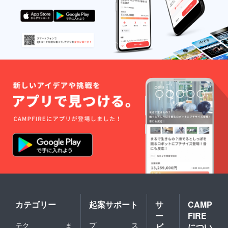
カテゴリー
起案サポート
サ
CAMP
ー
FIRE
テク
ま
プ
ス
ビ
につい