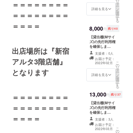
リ
＝＝＝＝＝＝＝＝
タ
前をWEBサイト
ー
ン
に記載 ※掲載期
詳細を見る
を
＝＝＝＝＝＝＝＝
選
間はお店の開店
択
す
より1年間 ※支援
る
時、必ず備考欄
＝＝＝＝
8,000
にご希望のお名
円
残り40
前をご記入くだ
【貸出棚(Mサイ
さい
ズ)の先行利用権
を確保しま
出店場所は『新宿
す！】 ※Bプラン
支援者：0人
(販売手数料
お届け予定：
アルタ3階店舗
』
25％)適用。詳し
こ
2022年02月
の
くは本文中の『●
リ
タ
となります
共有ルール・ご
ー
ン
利用方法』を参
詳細を見る
を
選
照ください ■お
択
す
礼のメール ■サ
る
ポーターとして
13,000
お名前をWEBサ
＝＝＝＝＝＝＝＝
円
残り37
イトに記載 ※掲
【貸出棚(Mサイ
載期間はお店の
＝＝＝＝＝＝＝＝
ズ)の先行利用権
開店より1年間 ※
を確保しま
支援時、必ず備
＝＝＝＝
す！】 ■お礼の
考欄にご希望の
支援者：3人
メール ■サポー
お名前をご記入
お届け予定：
ターとしてお名
ください ■貸出
こ
2022年03月
の
前をWEBサイト
棚利用権（２月