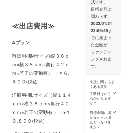
式
です。
０２３年２月）
年３月以降は月
【注意事項】 ・
目標金額に
額１３，２００
販売スペースは
円（税込）がか
関わらず、
縦１２０㎝×幅４
かります
０㎝✕奥行４２
2022/01/31
≪出店費用≫
cm（現在設計
23:59:59
ま
中、若干の変動
有） ・２０２３
でに集まっ
年３月以降は月
Aプラン
た金額が
額１９，８００
円（税込）がか
ファンディ
雑貨用棚Mサイズ(縦３８ｃ
かります
ングされま
ｍ×横３８ｃｍ×奥行４２ｃ
す。
ｍ※若干の変動有） ：￥６,
６００(税込)
支援に関するよ
くある質問
手数料はいく
洋服用棚Lサイズ（縦１１４
らかかります
ｃｍ×横３８ｃｍ×奥行４２
か？
ｃｍ※若干の変動有 ）：¥１
目標金額に届
かなかった場
９,８００(税込)
合どうなりま
すか？