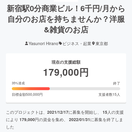
新宿駅0分商業ビル！6千円/月から
自分のお店を持ちませんか？洋服
&雑貨のお店
Yasunori Hirano
ビジネス・起業
東京都
現在の支援総額
179,000
円
終了
35
%達成
目標金額
500,000
円
支援者数
15
人
このプロジェクトは、
2021/12/17
に募集を開始し、
15
人の支援
により
179,000
円の資金を集め、
2022/01/31
に募集を終了しま
した