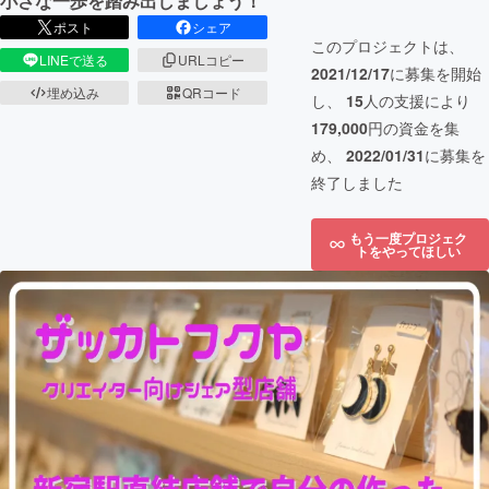
小さな一歩を踏み出しましょう！
ポスト
シェア
このプロジェクトは、
LINEで送る
URLコピー
2021/12/17
に募集を開始
埋め込み
QRコード
し、
15
人の支援により
179,000
円の資金を集
め、
2022/01/31
に募集を
終了しました
もう一度プロジェク
トをやってほしい