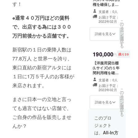
有） ・２０２３
す！
権を確保しま
３年２月） 【注
年３月以降は月
す！】 ※Bプラン
意事項】 ・販売
額４，４００円
支援者：0人
(販売手数料
スペースは縦４
（税込）がかか
※通常４０万円ほどの賃料
お届け予定：
25％)適用。詳し
０㎝×幅４０㎝✕
ります
こ
2022年02月
の
くは本文中の『●
奥行４０cm（現
で、出店する為には３００
リ
タ
共有ルール・ご
在設計中、若干
ー
ン
利用方法』を参
詳細を見る
の変動有） ・２
万円前後かかる店舗です。
を
選
照ください ■お
０２３年３月以
択
す
礼のメール ■サ
降は月額６，６
る
ポーターとして
新宿駅の１日の乗降人数は
００円（税込）
190,000
お名前をWEBサ
がかかります
円
残り20
77.8万人 と世界一を誇り、
イトに記載 ※掲
【洋服用貸出棚
載期間はお店の
東口直結の新宿アルタには
(Lサイズ)の１年
開店より1年間 ※
間利用権を確保
支援時、必ず備
１日に1万５千人のお客様が
します！】 ■お
考欄にご希望の
支援者：0人
礼のメール ■サ
お名前をご記入
来店されます。
お届け予定：
ポーターとして
ください ■貸出
こ
2022年02月
の
お名前をWEBサ
棚利用権（２０
リ
タ
イトに記載 ※掲
２２年２月～２
まさに日本一の立地と言っ
ー
ン
載期間はお店の
詳細を見る
０２３年２月）
を
選
開店より1年間 ※
ても過言ではない店舗で、
【注意事項】 ・
択
す
支援時、必ず備
販売スペースは
る
ご自身の作品を販売しませ
考欄にご希望の
このプロ
縦１２０㎝×幅４
お名前をご記入
０㎝✕奥行４２
ジェクト
んか？
ください ■貸出
cm（現在設計
棚利用権（２０
は、
All-In方
中、若干の変動
２２年２月～２
有） ・２０２３