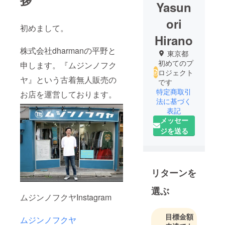
Yasun
ori
初めまして。
Hirano
株式会社dharmanの平野と
東京都
初めてのプ
申します。『ムジンノフク
ロジェクト
ヤ』という古着無人販売の
です
特定商取引
お店を運営しております。
法に基づく
表記
メッセー
ジを送る
リターンを
選ぶ
ムジンノフクヤInstagram
目標金額
ムジンノフクヤ