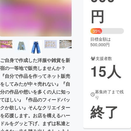
円
まちづくり・地域活性化
CAMPFIRE for Social Good
CAMPFIRE Creation
35%
CAMPFIREふるさと納税
machi-ya
コミュニティ
目標金額は
500,000円
支援者数
ご自身で作成した洋服や雑貨を新
15
人
宿の一等地で販売しませんか？
『自分で作品を作ってネット販売
をしてみたが中々売れない』『自
分の作品や想いを多くの人に知っ
募集終了まで残
り
てほしい』『作品のフィードバッ
終了
クか欲しい』そんなクリエイター
を応援します。お店を構えるハー
ドルをグッと下げ、まずは私達と