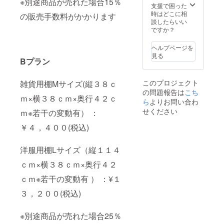
※別途商品が売れた場合15％
支援で困った
時はどこに相
の販売手数料がかかります
談したらいい
ですか？
ヘルプページを
見る
Bプラン
このプロジェクト
雑貨用棚Mサイズ(縦３８ｃ
の問題報告は
こち
ｍ×横３８ｃｍ×奥行４２ｃ
ら
よりお問い合わ
せください
ｍ※若干の変動有） ：
￥４，４００(税込)
洋服用棚Lサイズ（縦１１４
ｃｍ×横３８ｃｍ×奥行４２
ｃｍ※若干の変動有 ） ：¥１
３，２００(税込)
※別途商品が売れた場合25％