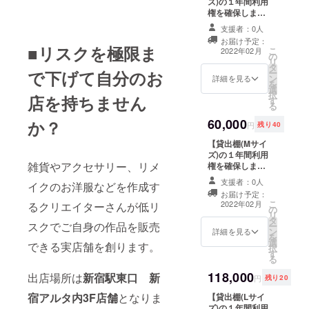
ズ)の１年間利用
分無料） 【注意
料は無料です。
権を確保しま
事項】 ・販売ス
以降は月額１
す！】 ※Bプラン
ペースは縦１２
３，２００円
支援者：0人
(販売手数料
０㎝×幅４０㎝✕
（税込）がかか
お届け予定：
25％)適用。詳し
奥行４２cm（現
■リスクを極限ま
ります
こ
2022年02月
の
くは本文中の『●
在設計中、若干
リ
タ
共有ルール・ご
の変動あり） ・
ー
で下げて自分のお
ン
利用方法』を参
詳細を見る
2月分の棚の利用
を
選
照ください ■お
料は無料です。
択
店を持ちません
す
礼のメール ■サ
以降は月額１
る
ポーターとして
９，８００円
60,000
か？
お名前をWEBサ
（税込）がかか
円
残り40
イトに記載 ※掲
ります
【貸出棚(Mサイ
載期間はお店の
ズ)の１年間利用
開店より1年間 ※
雑貨やアクセサリー、リメ
権を確保しま
支援時、必ず備
す！】 ■お礼の
考欄にご希望の
支援者：0人
イクのお洋服などを作成す
メール ■サポー
お名前をご記入
お届け予定：
ターとしてお名
ください ■貸出
こ
2022年02月
るクリエイターさんが低リ
の
前をWEBサイト
棚利用権（２０
リ
タ
に記載 ※掲載期
２２年２月～２
スクでご自身の作品を販売
ー
ン
間はお店の開店
詳細を見る
０２３年２月）
を
選
より1年間 ※支援
【注意事項】 ・
できる実店舗を創ります。
択
す
時、必ず備考欄
販売スペースは
る
にご希望のお名
縦４０㎝×幅４０
118,000
前をご記入くだ
出店場所は
新宿駅東口 新
㎝✕奥行４０
円
残り20
さい ■貸出棚利
cm（現在設計
宿アルタ内3F店舗
となりま
【貸出棚(Lサイ
用権（２０２２
中、若干の変動
ズ)の１年間利用
年２月～２０２