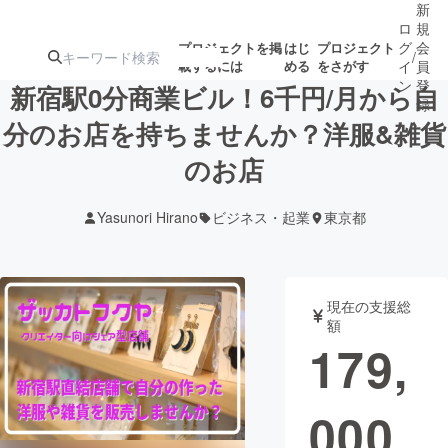
新
ロ
規
グ
会
プロジェクトを掲
はじ
プロジェクト
/
載するには
める
をさがす
イ
員
ン
登
新宿駅0分商業ビル！6千円/月から自
録
分のお店を持ちませんか？洋服&雑貨
のお店
人気のプロ
注目のリ
注目の新着プロ
募集終了が近いプ
もうすぐ公開
ジェクト
ターン
ジェクト
ロジェクト
されます
Yasunori Hirano
ビジネス・起業
東京都
アート・写真
音楽
現在の支援総
テクノロジー・ガジェット
ゲーム・サ
額
179,
映像・映画
書籍・雑誌
000
ビジネス・起業
チャレンジ