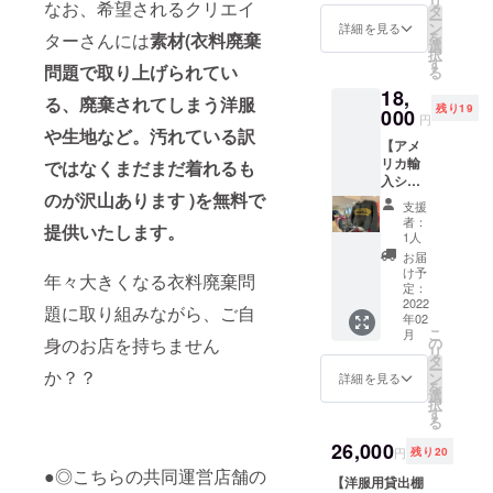
リ
なお、希望されるクリエイ
タ
に記載 ※掲載期
のみ） 【注意事
ー
ン
間はお店の開店
詳細を見る
項】 ・販売ス
を
ターさんには
素材(衣料廃棄
選
より1年間 ※支援
ペースは縦４０
択
す
時、必ず備考欄
㎝×幅４０㎝✕奥
問題で取り上げられてい
る
にご希望のお名
行４０cm（現在
18,
前をご記入くだ
設計中、若干の
る、廃棄されてしまう洋服
残り19
000
さい ■貸出棚利
変動有） ・2月
円
や生地など。汚れている訳
用権（２月の
分の棚の利用料
【アメ
み） 【注意事
は無料です。以
リカ輸
ではなくまだまだ着れるも
項】 ・販売ス
降は月額４，４
入シャ
ペースは縦４０
００円程度（税
のが沢山あります )を
無料で
ツ2点＆
㎝×幅４０㎝✕奥
込）がかかりま
支援
ス
行４０cm（現在
者：
す
提供いたします。
ウェッ
1人
設計中、若干の
トor
変動有） ・2月
お届
パー
け予
分の棚の利用料
年々大きくなる衣料廃棄問
カー1点
定：
は無料です。以
詰め合
2022
降は月額６，６
題に取り組みながら、ご自
年02
わせ】
００円程度（税
こ
月
※画像は
の
身のお店を持ちません
込）がかかりま
リ
一例で
タ
す
ー
す ■ア
か？？
ン
詳細を見る
を
メカジ
選
択
古着(サ
す
る
イズL～
XL)の
26,000
円
残り20
シャツ2
●◎こちらの共同運営店舗の
点ス
【洋服用貸出棚