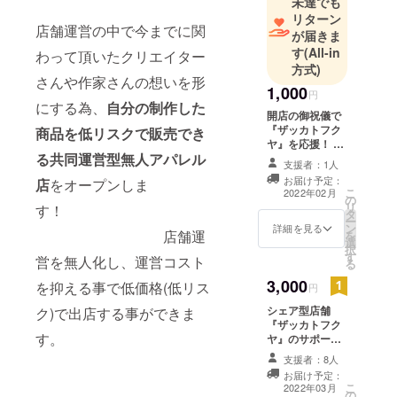
未達でも
リターン
店舗運営の中で今までに関
が届きま
す
(All-in
わって頂いたクリエイター
方式)
さんや作家さんの想いを形
1,000
円
にする為、
自分の制作した
開店の御祝儀で
『ザッカトフク
商品を低リスクで販売でき
ヤ』を応援！ ◆
る共同運営型無人アパレル
御礼のメール
支援者：1人
お届け予定：
店
をオープンしま
こ
2022年02月
の
リ
す！
タ
ー
ン
詳細を見る
店舗運
を
選
択
す
営を無人化し、運営コスト
る
3,000
を抑える事で低価格(低リス
円
シェア型店舗
ク)で出店する事ができま
『ザッカトフク
す。
ヤ』のサポー
ターとして応
支援者：8人
援！ ■御礼の
お届け予定：
メール ■サポー
こ
2022年03月
の
ターとしてお名