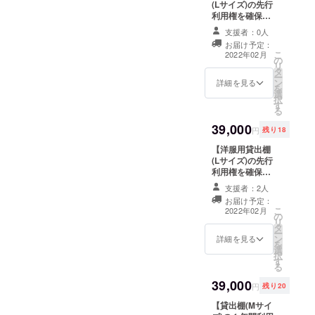
ウェッ
(Lサイズ)の先行
トor
利用権を確保し
パー
ます！】 ※Bプラ
支援者：0人
カー1点
ン(販売手数料
お届け予定：
をお届
25％)適用。詳し
こ
2022年02月
け ■御
の
くは本文中の『●
リ
礼の
タ
共有ルール・ご
ー
メール
ン
利用方法』を参
詳細を見る
を
■サポー
選
照ください ■お
択
ターと
す
礼のメール ■サ
る
してお
ポーターとして
39,000
名前を
お名前をWEBサ
円
残り18
WEBサ
イトに記載 ※掲
【洋服用貸出棚
イトに
載期間はお店の
(Lサイズ)の先行
記載
開店より1年間 ※
利用権を確保し
支援時、必ず備
ます！】 ■お礼
考欄にご希望の
支援者：2人
のメール ■サ
お名前をご記入
お届け予定：
ポーターとして
ください ■貸出
こ
2022年02月
の
お名前をWEBサ
棚利用権（２月
リ
タ
イトに記載 ※掲
分無料） 【注意
ー
ン
載期間はお店の
詳細を見る
事項】 ・販売ス
を
選
開店より1年間 ※
ペースは縦１２
択
す
支援時、必ず備
０㎝×幅４０㎝✕
る
考欄にご希望の
奥行４２cm（現
39,000
お名前をご記入
在設計中、若干
円
残り20
ください ■貸出
の変動あり） ・
【貸出棚(Mサイ
棚利用権（２月
2月分の棚の利用