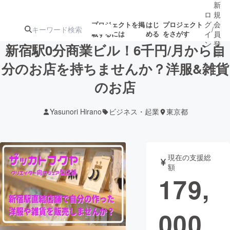
新
ロ
規
グ
会
プロジェクトを掲
はじ
プロジェクト
/
載するには
める
をさがす
イ
員
ン
登
新宿駅0分商業ビル！6千円/月から自
録
分のお店を持ちませんか？洋服&雑貨
のお店
人気のプロ
注目のリ
注目の新着プロ
募集終了が近いプ
もうすぐ公開
ジェクト
ターン
ジェクト
ロジェクト
されます
Yasunori Hirano
ビジネス・起業
東京都
アート・写真
音楽
現在の支援総
テクノロジー・ガジェット
ゲーム・サ
額
179,
映像・映画
書籍・雑誌
000
ビジネス・起業
チャレンジ