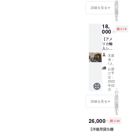
リ
タ
に記載 ※掲載期
のみ） 【注意事
ー
ン
間はお店の開店
詳細を見る
項】 ・販売ス
を
選
より1年間 ※支援
ペースは縦４０
択
す
時、必ず備考欄
㎝×幅４０㎝✕奥
る
にご希望のお名
行４０cm（現在
18,
前をご記入くだ
設計中、若干の
残り19
000
さい ■貸出棚利
変動有） ・2月
円
用権（２月の
分の棚の利用料
【アメ
み） 【注意事
は無料です。以
リカ輸
項】 ・販売ス
降は月額４，４
入シャ
ペースは縦４０
００円程度（税
ツ2点＆
㎝×幅４０㎝✕奥
込）がかかりま
支援
ス
行４０cm（現在
者：
す
ウェッ
1人
設計中、若干の
トor
変動有） ・2月
お届
パー
け予
分の棚の利用料
カー1点
定：
は無料です。以
詰め合
2022
降は月額６，６
年02
わせ】
００円程度（税
こ
月
※画像は
の
込）がかかりま
リ
一例で
タ
す
ー
す ■ア
ン
詳細を見る
を
メカジ
選
択
古着(サ
す
る
イズL～
XL)の
26,000
円
残り20
シャツ2
点ス
【洋服用貸出棚