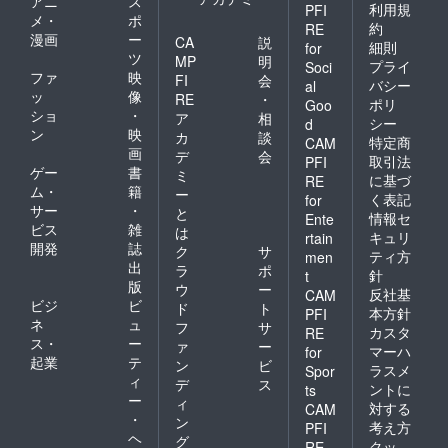
アニ
ス
利用規
PFI
メ・
ポ
約
RE
漫画
ー
CA
説
細則
for
ツ
MP
明
プライ
Soci
ファ
映
FI
会
バシー
al
ッ
像
RE
・
ポリ
Goo
ショ
・
ア
相
シー
d
ン
映
カ
談
特定商
CAM
画
デ
会
取引法
PFI
ゲー
書
ミ
に基づ
RE
ム・
籍
ー
く表記
for
サー
・
と
情報セ
Ente
ビス
雑
は
キュリ
rtain
開発
誌
ク
サ
ティ方
men
出
ラ
ポ
針
t
版
ウ
ー
反社基
CAM
ビジ
ビ
ド
ト
本方針
PFI
ネ
ュ
フ
サ
カスタ
RE
ス・
ー
ァ
ー
マーハ
for
起業
テ
ン
ビ
ラスメ
Spor
ィ
デ
ス
ントに
ts
ー
ィ
対する
CAM
・
ン
考え方
PFI
ヘ
グ
クッ
RE