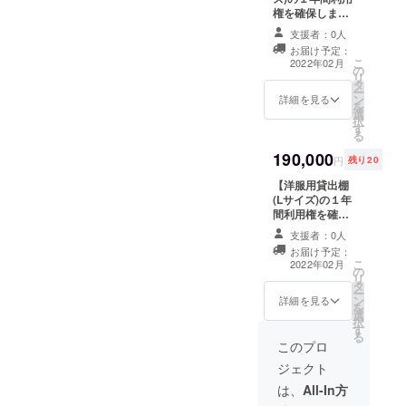
有） ・２０２３
権を確保しま
３年２月） 【注
年３月以降は月
す！】 ※Bプラン
意事項】 ・販売
額４，４００円
支援者：0人
(販売手数料
スペースは縦４
（税込）がかか
お届け予定：
25％)適用。詳し
０㎝×幅４０㎝✕
ります
こ
2022年02月
の
くは本文中の『●
奥行４０cm（現
リ
タ
共有ルール・ご
在設計中、若干
ー
ン
利用方法』を参
詳細を見る
の変動有） ・２
を
選
照ください ■お
０２３年３月以
択
す
礼のメール ■サ
降は月額６，６
る
ポーターとして
００円（税込）
190,000
お名前をWEBサ
がかかります
円
残り20
イトに記載 ※掲
【洋服用貸出棚
載期間はお店の
(Lサイズ)の１年
開店より1年間 ※
間利用権を確保
支援時、必ず備
します！】 ■お
考欄にご希望の
支援者：0人
礼のメール ■サ
お名前をご記入
お届け予定：
ポーターとして
ください ■貸出
こ
2022年02月
の
お名前をWEBサ
棚利用権（２０
リ
タ
イトに記載 ※掲
２２年２月～２
ー
ン
載期間はお店の
詳細を見る
０２３年２月）
を
選
開店より1年間 ※
【注意事項】 ・
択
す
支援時、必ず備
販売スペースは
る
考欄にご希望の
このプロ
縦１２０㎝×幅４
お名前をご記入
０㎝✕奥行４２
ジェクト
ください ■貸出
cm（現在設計
棚利用権（２０
は、
All-In方
中、若干の変動
２２年２月～２
有） ・２０２３