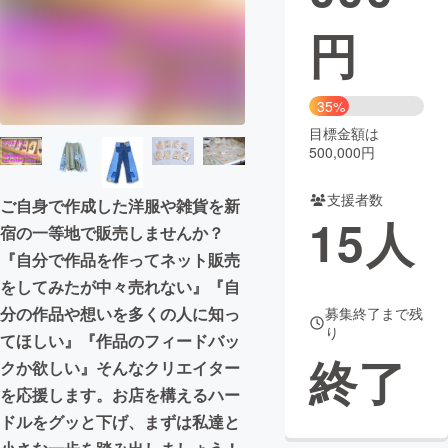
円
まちづくり・地域活性化
CAMPFIRE for Social Good
CAMPFIRE Creation
35%
CAMPFIREふるさと納税
machi-ya
コミュニティ
目標金額は
500,000円
支援者数
ご自身で作成した洋服や雑貨を新
15
人
宿の一等地で販売しませんか？
『自分で作品を作ってネット販売
をしてみたが中々売れない』『自
分の作品や想いを多くの人に知っ
募集終了まで残
り
てほしい』『作品のフィードバッ
終了
クか欲しい』そんなクリエイター
を応援します。お店を構えるハー
ドルをグッと下げ、まずは私達と