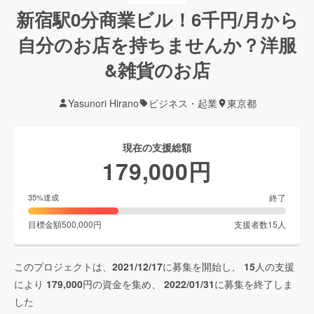
新宿駅0分商業ビル！6千円/月から
自分のお店を持ちませんか？洋服
&雑貨のお店
Yasunori Hirano
ビジネス・起業
東京都
現在の支援総額
179,000
円
終了
35
%達成
目標金額
500,000
円
支援者数
15
人
このプロジェクトは、
2021/12/17
に募集を開始し、
15
人の支援
により
179,000
円の資金を集め、
2022/01/31
に募集を終了しま
した