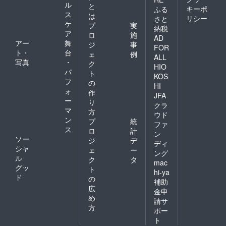
ル
と
キーポ
ふる
ス
は
リシー
さと
ケ
プ
実
納税
ア
ロ
施
AD
アー
舞
ジ
事
FOR
ト・
台
ェ
例
ALL
写真
・
ク
HIO
パ
ト
KOS
フ
の
HI
ォ
作
JFA
ー
り
クラ
マ
方
ウド
ン
プ
統
ファ
ス
ロ
計
ン
ソー
ジ
デ
ディ
シャ
ェ
ー
ング
ル
ク
タ
mac
グッ
ト
hi-ya
ド
の
補助
広
金申
め
請サ
方
ポー
ト