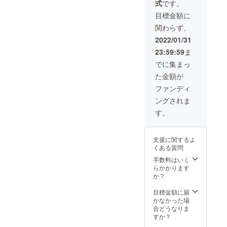
式
です。
０２３年２月）
年３月以降は月
【注意事項】 ・
目標金額に
額１３，２００
販売スペースは
円（税込）がか
関わらず、
縦１２０㎝×幅４
かります
０㎝✕奥行４２
2022/01/31
cm（現在設計
23:59:59
ま
中、若干の変動
有） ・２０２３
でに集まっ
年３月以降は月
た金額が
額１９，８００
円（税込）がか
ファンディ
かります
ングされま
す。
支援に関するよ
くある質問
手数料はいく
らかかります
か？
目標金額に届
かなかった場
合どうなりま
すか？