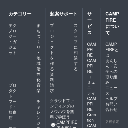
カテゴリー
起案サポート
サ
CAMP
ー
FIRE
テク
ま
プ
ス
ビ
につい
ノロ
ち
ロ
タ
ス
て
ジー
づ
ジ
ッ
・ガ
く
ェ
フ
CAM
CAMP
ジェ
り
ク
に
PFI
FIREと
ット
・
ト
相
RE
は
地
を
談
CAM
あんし
域
作
す
PFI
ん・安
活
る
る
RE
全への
性
資
コ
取り組
化
料
ミュ
み
プロ
音
請
ニ
ニュー
ダク
楽
求
ティ
ス
ト
CAM
ヘルプ
クラウドファ
フー
チ
PFI
お問い
ンディングの
ド・
ャ
RE
合わせ
ノウハウを無
飲食
レ
Crea
料で学ぼう
店
ン
tion
各種規定
CAMPFIRE
ジ
CAM
アカデミー