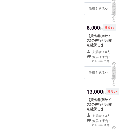
リ
タ
前をWEBサイト
ー
ン
に記載 ※掲載期
詳細を見る
を
選
間はお店の開店
択
す
より1年間 ※支援
る
時、必ず備考欄
8,000
にご希望のお名
円
残り40
前をご記入くだ
【貸出棚(Mサイ
さい
ズ)の先行利用権
を確保しま
す！】 ※Bプラン
支援者：0人
(販売手数料
お届け予定：
25％)適用。詳し
こ
2022年02月
の
くは本文中の『●
リ
タ
共有ルール・ご
ー
ン
利用方法』を参
詳細を見る
を
選
照ください ■お
択
す
礼のメール ■サ
る
ポーターとして
13,000
お名前をWEBサ
円
残り37
イトに記載 ※掲
【貸出棚(Mサイ
載期間はお店の
ズ)の先行利用権
開店より1年間 ※
を確保しま
支援時、必ず備
す！】 ■お礼の
考欄にご希望の
支援者：3人
メール ■サポー
お名前をご記入
お届け予定：
ターとしてお名
ください ■貸出
こ
2022年03月
の
前をWEBサイト
棚利用権（２月