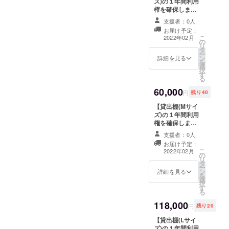
ズ)の１年間利用
分無料） 【注意
料は無料です。
権を確保しま
事項】 ・販売ス
以降は月額１
す！】 ※Bプラン
ペースは縦１２
３，２００円
支援者：0人
(販売手数料
０㎝×幅４０㎝✕
（税込）がかか
お届け予定：
25％)適用。詳し
奥行４２cm（現
ります
こ
2022年02月
の
くは本文中の『●
在設計中、若干
リ
タ
共有ルール・ご
の変動あり） ・
ー
ン
利用方法』を参
詳細を見る
2月分の棚の利用
を
選
照ください ■お
料は無料です。
択
す
礼のメール ■サ
以降は月額１
る
ポーターとして
９，８００円
60,000
お名前をWEBサ
（税込）がかか
円
残り40
イトに記載 ※掲
ります
【貸出棚(Mサイ
載期間はお店の
ズ)の１年間利用
開店より1年間 ※
権を確保しま
支援時、必ず備
す！】 ■お礼の
考欄にご希望の
支援者：0人
メール ■サポー
お名前をご記入
お届け予定：
ターとしてお名
ください ■貸出
こ
2022年02月
の
前をWEBサイト
棚利用権（２０
リ
タ
に記載 ※掲載期
２２年２月～２
ー
ン
間はお店の開店
詳細を見る
０２３年２月）
を
選
より1年間 ※支援
【注意事項】 ・
択
す
時、必ず備考欄
販売スペースは
る
にご希望のお名
縦４０㎝×幅４０
118,000
前をご記入くだ
㎝✕奥行４０
円
残り20
さい ■貸出棚利
cm（現在設計
【貸出棚(Lサイ
用権（２０２２
中、若干の変動
ズ)の１年間利用
年２月～２０２