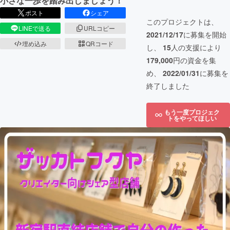
小さな一歩を踏み出しましょう！
ポスト
シェア
このプロジェクトは、
LINEで送る
URLコピー
2021/12/17
に募集を開始
埋め込み
QRコード
し、
15
人の支援により
179,000
円の資金を集
め、
2022/01/31
に募集を
終了しました
もう一度プロジェク
トをやってほしい