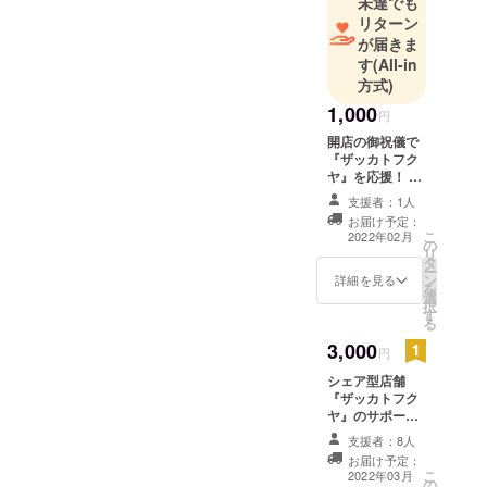
未達でも
リターン
が届きま
す
(All-in
方式)
1,000
円
開店の御祝儀で
『ザッカトフク
ヤ』を応援！ ◆
御礼のメール
支援者：1人
お届け予定：
こ
2022年02月
の
リ
タ
ー
ン
詳細を見る
を
選
択
す
る
3,000
円
シェア型店舗
『ザッカトフク
ヤ』のサポー
ターとして応
支援者：8人
援！ ■御礼の
お届け予定：
メール ■サポー
こ
2022年03月
の
ターとしてお名