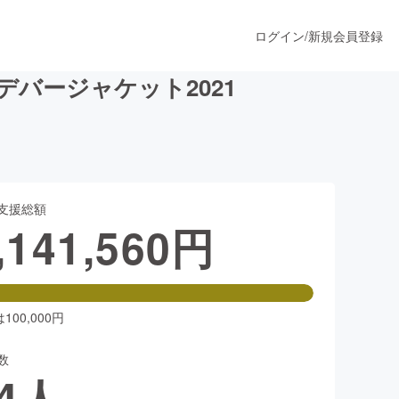
ログイン
/
新規会員登録
バージャケット2021
うすぐ公開されます
支援総額
プロダクト
,141,560
円
ファッション
スポーツ
00,000円
数
ア
ソーシャルグッド
4
人