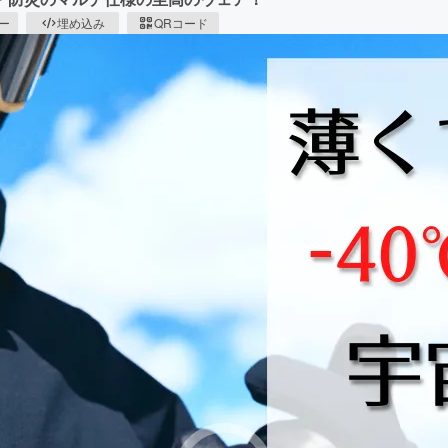
ピー
埋め込み
QRコード