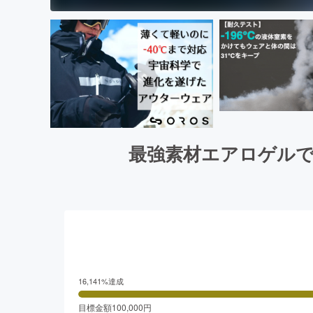
最強素材エアロゲルで
16,141
%達成
目標金額
100,000
円