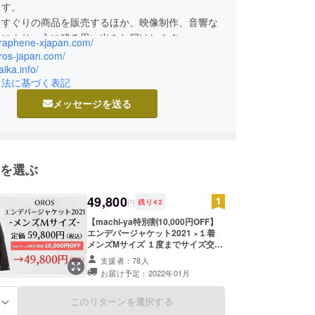
ます。
りすぐりの商品を販売するほか、映像制作、音響な
出により、心に残る思い出をお届けします。
/graphene-xjapan.com/
oros-japan.com/
aika.info/
引法に基づく表記
メッセージを送る
を選ぶ
49,800
円
残り
42
【machi-ya特別割10,000円OFF】
エンデバージャケット2021 ×１着
メンズMサイズ １度までサイズ交換
OK ※サイズ交換用の在庫を別にご用
支援者：78人
意しておりますが、万が一在庫がな
お届け予定：2022年01月
くなった場合には交換できないこと
もございますのであらかじめご了承
ください。 OROS エンデバージャ
このリターンを選択する
る
ケット2021×１着 ※価格は送料・消