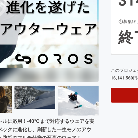
募集終
CAMPFIRE for Social Good
CAMPFIRE Creation
終
CAMPFIREふるさと納税
machi-ya
コミュニティ
このプロジェ
16,141,560
円
ルに応用！-40℃まで対応するウェアを実
ペックに進化し、刷新した一生モノのアウ
・防災のマルチ仕様の至高のウェア！