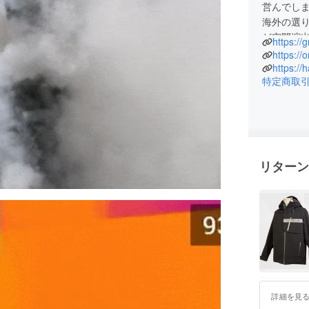
営んでし
海外の選
ど空間演
https:/
https://
https://h
特定商取
リターン
詳細を見