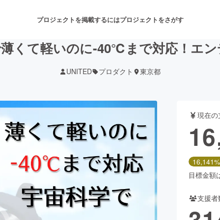
プロジェクトを掲載するには
プロジェクトをさがす
薄くて軽いのに-40℃まで対応！エンデ
UNITED
プロダクト
東京都
注目のリターン
注目の新着プロジェクト
募集終了が近いプロジェクト
も
現在の
音楽
舞台・パフォーマンス
16
ゲーム・サービス開発
フード・飲食店
16,141%
書籍・雑誌出版
アニメ・漫画
目標金額は1
支援者
チャレンジ
ビューティー・ヘルスケ
31