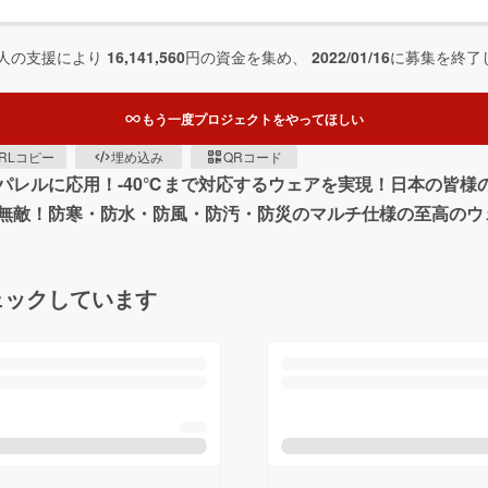
人の支援により
16,141,560
円の資金を集め、
2022/01/16
に募集を終了
もう一度プロジェクトをやってほしい
RLコピー
埋め込み
QRコード
パレルに応用！-40℃まで対応するウェアを実現！日本の皆様
無敵！防寒・防水・防風・防汚・防災のマルチ仕様の至高のウ
ェックしています