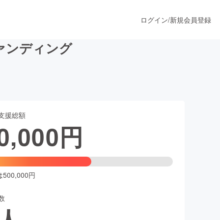
ログイン
/
新規会員登録
ァンディング
うすぐ公開されます
支援総額
プロダクト
0,000
円
ファッション
スポーツ
00,000円
数
ア
ソーシャルグッド
人