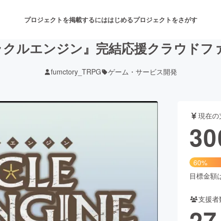
プロジェクトを掲載するには
はじめる
プロジェクトをさがす
オラクルエンジン』完結応援クラウドフ
fumctory_TRPG
ゲーム・サービス開発
注目のリターン
注目の新着プロジェクト
募集終了が近いプロジェクト
も
現在の
音楽
舞台・パフォーマンス
30
ゲーム・サービス開発
フード・飲食店
60%
書籍・雑誌出版
アニメ・漫画
目標金額は5
支援者
チャレンジ
ビューティー・ヘルスケ
27