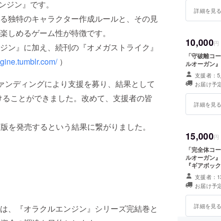
エンジン』です。
詳細を見
る独特のキャラクター作成ルールと、その見
楽しめるゲーム性が特徴です。
10,000
円
ジン』に加え、続刊の『オメガストライク』
「守破離コー
ngine.tumblr.com/
）
ルオーガン』
支援者：5
ウドファンディングにより支援を募り、結果として
お届け予定
を受けることができました。改めて、支援者の皆
詳細を見
F版を発売するという結果に繋がりました。
15,000
円
「完全体コー
ルオーガン』
『ギアボック
イトルロゴな
支援者：1
成後の制作と
お届け予定
詳細を見
は、『オラクルエンジン』シリーズ完結巻と