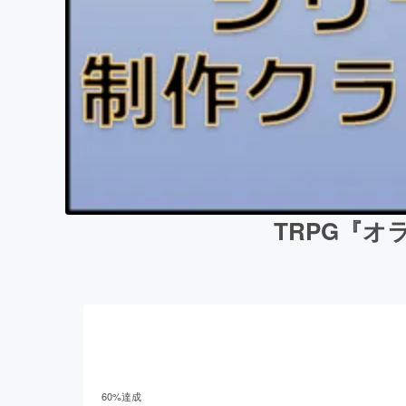
TRPG『
60
%達成