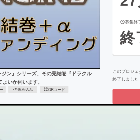
募集終
CAMPFIRE for Social Good
CAMPFIRE Creation
終
CAMPFIREふるさと納税
machi-ya
コミュニティ
このプロジェ
ンジン』シリーズ、その完結巻『ドラクル
終了しました
てよいか伺います。
ピー
埋め込み
QRコード