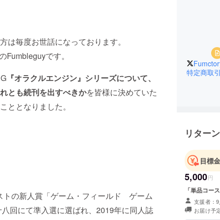
方は毎度お世話になっております。
Fumbleguyです。
Fumcto
特定商取
G
『オラクルエンジン』シリーズについて、
れとも続刊を出すべきか
を皆様に決めていた
こととなりました。
リターン
目標
？
5,000
円
「単品コース
とイラストの新人賞「ゲーム・フィールド ゲーム
支援者：9
十八回にて準入選に選ばれ、2019年に同人誌
お届け予定