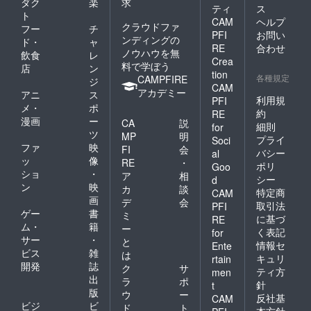
キャン
ダク
楽
求
ティ
ス
セル・
ト
CAM
ヘルプ
ノー
クラウドファ
フー
チ
ショー
PFI
お問い
ンディングの
ド・
ャ
：
RE
合わせ
ノウハウを無
飲食
レ
100％」
Crea
料で学ぼう
とさせ
店
ン
tion
各種規定
ていた
CAMPFIRE
ジ
CAM
だきま
アカデミー
アニ
ス
利用規
PFI
す。 ※
メ・
ポ
ハイ
約
RE
漫画
ー
CA
説
シーズ
細則
for
ツ
ン
MP
明
プライ
Soci
(12/24-
ファ
映
FI
会
バシー
al
1/10、
ッ
像
RE
・
ポリ
Goo
5/1-
ショ
・
ア
相
5/7、
シー
d
ン
映
カ
談
8/1-
特定商
CAM
画
31)、利
デ
会
取引法
PFI
用不
ゲー
書
ミ
に基づ
RE
可。
ム・
籍
ー
く表記
for
サー
・
と
情報セ
Ente
ビス
雑
は
キュリ
rtain
開発
誌
ク
サ
ティ方
men
出
ラ
ポ
針
t
版
ウ
ー
反社基
CAM
ビジ
ビ
ド
ト