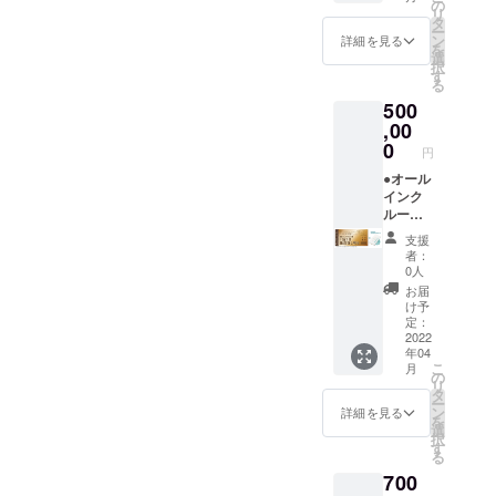
※宿泊チ
宿泊」
泊パス
ルジュ
の
順）。
不可。
リ
ケット
チケッ
ポート
(バト
タ
※予約時
閉じる
ー
は別途
トのパ
＋】 ●
ラー)付
ン
のキャ
詳細を見る
を
ご購入
スポー
オリジ
き。 平
選
ンセリ
択
いただ
トで
ナルモ
日だけ
す
ポリ
る
く必要
す。(要
バイル
でな
シーは
500
があり
予約) 地
バッテ
く、
「前日
ます。
元の素
リー ●
,00
金・
18時以
※利用期
材をふ
お礼の
土・祝
0
降の
円
限は
んだん
メール
前日の
キャン
【2023
に使っ
◆グラ
●オール
ご利用
セル・
年3月31
た夕
ンド
インク
も可
ノー
日】ま
食、朝
オープ
ルーシ
能。 ※
ショー
でにな
食付
ン後
ブ付き
利用期
：
支援
りま
き。お
に、何
【ドー
限は
100％」
者：
す。
飲み物
度でも
ムホテ
【2022
とさせ
0人
飲み放
ご宿泊
ル型グ
年4月か
ていた
お届
題。温
いただ
ランピ
ら2023
だきま
け予
泉入り
ける
ングリ
年3月31
定：
す。 ※
放題で
「リ
ゾート
2022
日】ま
ハイ
年04
す。 ロ
ゾート
１泊２
でにな
シーズ
こ
月
ゴ入り
宿泊」
日貸切
りま
の
ン
リ
モバイ
チケッ
チケッ
す。 ※
タ
(12/24-
ー
ルバッ
トのパ
ト」】
ご予約
ン
1/10、
詳細を見る
を
テリー
スポー
●オリジ
は21年3
選
5/1-
択
付き。
トで
ナルモ
月頃よ
す
5/7、
る
専属コ
す。(要
バイル
り受付
8/1-31)
700
ンシェ
予約) ★
バッテ
を開始
は利用