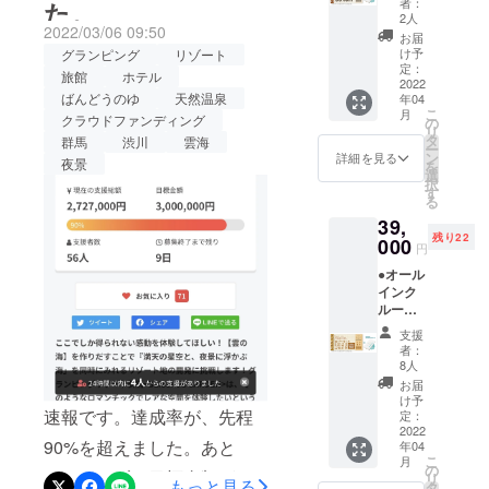
者：
た。
集まっており、皆様からの
ムホテ
のイ
ます。
2人
2022/03/06 09:50
ル型グ
メージ
ご支援、大変感謝しており
お届
ランピ
です。
け予
グランピング
リゾート
ングリ
ます。オープン準備や工事
写真は
定：
旅館
ホテル
ゾート
2022
1.4kgの
ばんどうのゆ
天然温泉
も、建設会社の方々、ス
年04
宿泊料
イメー
こ
月
30%オ
クラウドファンディング
ジで
の
タッフ一同で、急ピッチで
リ
フクー
す。写
タ
群馬
渋川
雲海
ー
ポン】
真の中
ン
詳細を見る
進めております。。ドロー
夜景
を
●オリジ
から1kg
選
択
ナルモ
ンから撮影した画像、ぜひ
分のお
す
る
バイル
肉をお
ご覧ください。また、現在
39,
バッテ
送りし
残り22
リー ●
000
ます。
円
も取材の依頼が絶えず、産
お礼の
●オール
メール
経新聞にも本日掲載され、2
インク
◆グラ
ルーシ
ンド
度目のYahoo!ニュースにも
ブ付き
オープ
支援
掲載されました。
【ドー
ン後に
者：
ムホテ
ご宿泊
8人
https://news.yahoo.co.jp/artic
ル型グ
いただ
お届
ランピ
ける
け予
les/b3e3bc8a7eb93ca8e84f
速報です。達成率が、先程
ングリ
「リ
定：
ゾート
2022
ゾート
178ca7ddd69d77bdafdc15
90%を超えました。あと
年04
１泊２
宿泊」
こ
月
%割引のチケットが残りわ
日宿泊
割引
の
10%でまずは目標金額が達
リ
券（親
もっと見る
クーポ
タ