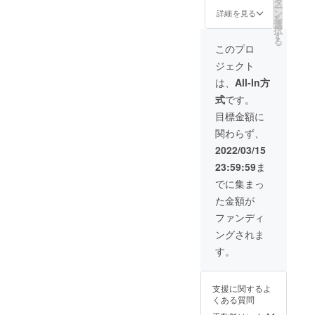
前日は
順）。
日】ま
前日の
シブ付
タ
ー
日宿泊
利用不
※ご予約
でにな
ご利用
き
ン
詳細を見る
を
券（ペ
可。
時の
りま
も可
「ドー
選
択
ア）】
キャン
す。 ※
能。 地
ムホテ
す
る
●オリジ
セリポ
ご予約
元の素
ル型グ
このプロ
ナルモ
リシー
は21年3
材をふ
ランピ
ジェクト
バイル
は「前
月頃よ
んだん
ングリ
バッテ
日18時
りご購
に使っ
ゾート
は、
All-In方
リー ●
以降の
入者先
た夕
１泊２
式
です。
お礼の
キャン
行予約
食、朝
日 貸
メール
セル・
の受付
食付
切宿泊
目標金額に
グラン
ノー
を開始
き。お
チケッ
関わらず、
ドオー
ショー
させて
飲み物
ト＋に
プン後
：
いただ
飲み放
加え、
2022/03/15
にご宿
100％」
きます
題。温
当施設
23:59:59
ま
泊いた
とさせ
（先着
泉入り
内のよ
だける
ていた
順）。
放題で
く見え
でに集まっ
「リ
だきま
※ご予約
す。 ロ
る位置
た金額が
ゾート
す。 ※
時の
ゴ入り
に【企
宿泊」
ハイ
キャン
モバイ
業名ま
ファンディ
チケッ
シーズ
セリポ
ルバッ
たはお
ングされま
ト（通
ン
リシー
テリー
名前】
常販売
(12/24-
は「前
付き。
を掲載
す。
価格：2
1/10、
日18時
専属コ
しま
名
5/1-
以降の
ンシェ
す。 貸
60000
5/7、
キャン
ルジュ
切チ
支援に関するよ
円〜）
8/1-31)
セル・
(バト
ケット
くある質問
です。
は利用
ノー
ラー)付
＋は、
地元の