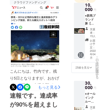
通じて、日
クラウドファンディング
ケットもございます。
10,
本全国の
000
円
CAMPFIRE限定の割引チ
方々に、非
●群馬ブ
日常的な空
ケットは本日までとなって
ランド
間をお楽し
豚【細
おりますので、ご来店をご
谷のま
みいただ
支援
検討の方は、本日中に是非
る豚】
者：
き、また、
1キログ
15人
ご購入ください。工事も
地元の肉や
ラム ●
お届
お礼の
野菜、それ
け予
着々と進んでおり、当施設
メール
定：
らを使った
◆グラ
2022
のスタッフも力を合わせな
年04
料理などを
ンピン
こ
月
がら、Blissful Gardenを
グ場で
の
楽しんでい
リ
提供し
タ
ただく事
ー
創っております。スタッフ
ている
ン
詳細を見る
を
こんにちは。竹内です。残
群馬の
で、地域の
選
一同、当施設にご来店の皆
択
ブラン
す
活性化や地
る
り5日となりますが、おかげ
ド豚(細
さまにお会いできることを
元のPRに
30,
谷のま
さまで現在、支援金額が
楽しみにしております。
る豚) 1
もっと見る
000
なっていけ
円
キログ
3,178,000円集まり、105%
ればと思っ
速報です。達成率
●オール
ラムを
インク
ています。
を突破しました。100%を超
郵送し
ルーシ
ます。
が90%を超えまし
よろしくお
えてもどんどん支援金額が
ブ付き
画像は
支援
願いいたし
【ドー
1.4kg分