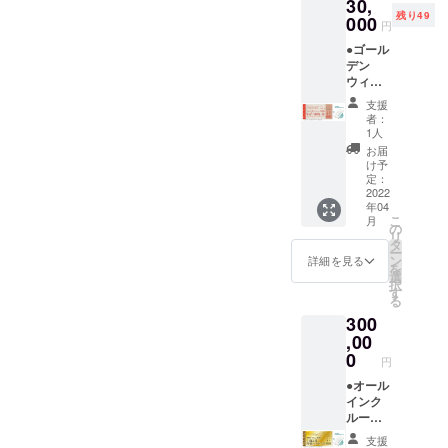
30,
ナルモ
価格：2
テリー
限は
いただ
ン
残り49
バイル
000
名
付き。
【2023
円
きます
(12/24-
バッテ
70000
専属コ
年3月31
（先着
1/10、
●ゴール
リー ●
円〜）
ンシェ
日】ま
順）。
5/1-
デン
お礼の
です。
ルジュ
でにな
※ご予約
5/7、
ウィー
メール
地元の
(バト
りま
時の
8/1-31)
クに宿
◆3名さ
素材を
ラー)付
す。 ※
支援
キャン
は利用
泊でき
ま以上
ふんだ
き。 ※
者：
ご予約
セリポ
不可。
る権利
でご宿
んに
1人
利用期
は21年3
リシー
※CAMP
泊の場
使った
限は
お届
月頃よ
は「前
FIRE限
合、こ
夕食、
け予
【2023
り受付
日18時
定 (繁忙
ちらの
定：
朝食付
年3月31
を開始
以降の
期で予
2022
チケッ
き。お
日】ま
させて
キャン
年04
約が取
トを人
飲み物
でにな
いただ
セル・
こ
月
りづら
数分お
の
飲み放
りま
きます
ノー
リ
いゴー
買い求
タ
題。温
す。 ※
（先着
ショー
ー
ルデン
めくだ
ン
泉入り
詳細を見る
ご予約
順）。
：
を
ウィー
さい。
選
放題で
は21年3
※予約時
100％」
択
クに、
ペア宿
す
す。ロ
月頃よ
のキャ
とさせ
る
BLISSF
泊券を
ゴ入り
り受付
ンセリ
ていた
300
UL
ご利用
モバイ
を開始
ポリ
だきま
GARDE
,00
の方
ルバッ
させて
シーは
す。 ※
Nの宿泊
が、人
0
テリー
いただ
「前日
円
ハイ
が「確
数を追
付き。
きます
18時以
シーズ
約」で
●オール
加した
専属コ
（先着
降の
ン
きる権
インク
い場合
ンシェ
順）。
キャン
(12/24-
利。) ●
ルーシ
に使え
ルジュ
※ご予約
セル・
1/10、
オリジ
ブ付き
るチ
(バト
時の
ノー
支援
5/1-