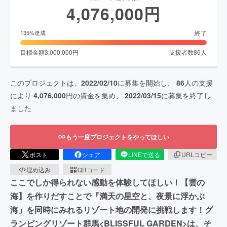
4,076,000
円
終了
135
%達成
目標金額
3,000,000
円
支援者数
86
人
このプロジェクトは、
2022/02/10
に募集を開始し、
86
人の支援
により
4,076,000
円の資金を集め、
2022/03/15
に募集を終了し
ました
もう一度プロジェクトをやってほしい
ポスト
シェア
LINEで送る
URLコピー
埋め込み
QRコード
ここでしか得られない感動を体験してほしい！【雲の
海】を作りだすことで『満天の星空と、夜景に浮かぶ
海」を同時にみれるリゾート地の開発に挑戦します！グ
ランピングリゾート群馬<BLISSFUL GARDEN>は、そ