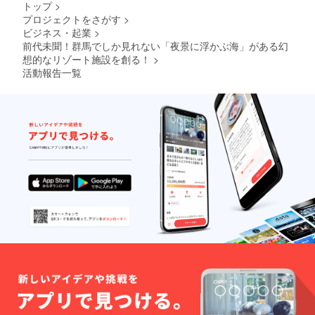
以降の
ご利用
トップ
>
日】ま
キャン
も可
プロジェクトをさがす
>
でにな
セル・
能。 地
ビジネス・起業
>
りま
ノー
元の素
す。 ※
前代未聞！群馬でしか見れない「夜景に浮かぶ海」がある幻
ショー
材をふ
ご予約
：
んだん
想的なリゾート施設を創る！
>
は21年3
100％」
に使っ
活動報告一覧
月頃よ
とさせ
た夕
り受付
ていた
食、朝
を開始
だきま
食付
させて
す。 ※
き。お
いただ
ハイ
飲み物
きます
シーズ
飲み放
（先着
ン
題。温
順）。
(12/24-
泉入り
※ご予約
1/10、
放題で
時の
5/1-
す。 ロ
キャン
5/7、
ゴ入り
セリポ
8/1-
モバイ
リシー
31)、利
ルバッ
は「前
用不
テリー
日18時
可。
付き。
以降の
専属コ
キャン
ンシェ
セル・
ルジュ
ノー
(バト
ショー
ラー)付
：
き。 ※
100％」