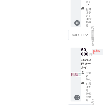
時の
専属コ
んに
ン後
【ドー
5/1-
者：
キャン
ンシェ
使った
に、施
ムホテ
5/7、
0人
セリポ
ルジュ
夕食、
設内を
ル型グ
8/1-31)
お届
リシー
(バト
朝食付
全て貸
ランピ
は利用
け予
は「前
ラー)付
き。お
し切っ
ングリ
不可。
定：
日18時
き。 ※
飲み物
てご宿
ゾート
2022
年04
以降の
利用期
飲み放
泊いた
１泊２
こ
月
キャン
限は
題。温
だけま
日 貸
の
リ
セル・
【2022
泉入り
す。最
切宿泊
タ
ー
ノー
年4月か
放題で
大26名
チケッ
ン
詳細を見る
を
ショー
ら2023
す。 ロ
まで宿
ト＋】
選
択
：
年3月31
ゴ入り
泊可
●企業名
す
る
100％」
日】ま
モバイ
能。
orお名
50,
とさせ
でにな
ルバッ
（通常
前を施
在庫な
ていた
りま
テリー
販売価
設内に
000
し
円
だきま
す。 ※
付き。
格：通
掲載し
●15%O
す。 ※
ご予約
専属コ
常
ます。
FF オー
ハイ
は21年3
ンシェ
910000
(1年間)
ルイン
シーズ
月頃よ
ルジュ
円〜）
●オリジ
クルー
ン
りご購
(バト
最大26
ナルモ
支援
シブ付
(12/24-
入者先
ラー)付
名まで
バイル
者：
き
1/10、
行予約
き。 ※
宿泊可
バッテ
30人
【ドー
5/1-
の受付
利用期
能。 平
リー ●
お届
ムホテ
5/7、
を開始
限は
日だけ
お礼の
け予
ル型グ
8/1-
させて
【2022
でな
メール
定：
ランピ
2022
31)、
いただ
年4月か
く、
◆オー
年04
ングリ
金・
きます
ら2023
金・
ルイン
こ
月
ゾート
土・祝
（先着
年3月31
土・祝
クルー
の
リ
１泊２