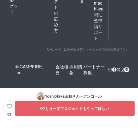
ル
ク
タ
mac
グッ
ト
hi-ya
ド
の
補助
広
金申
め
請サ
方
ポー
ト
「QRコード」は株式会社デンソーウェーブの登録商標です。
© CAMPFIRE,
会社概
採用情
パートナー
Inc.
要
報
募集
YoshioTakeuchi
さんへアンコール
もう一度プロジェクトをやってほしい
82