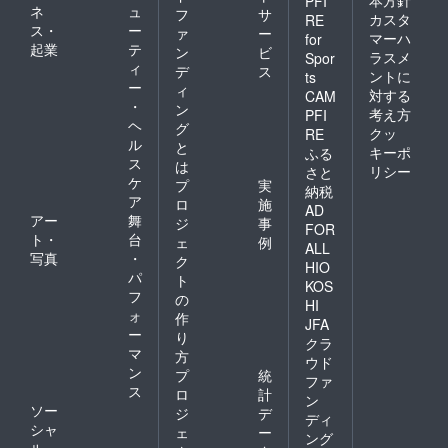
本方針
PFI
ネ
ュ
フ
サ
カスタ
RE
ス・
ー
ァ
ー
マーハ
for
起業
テ
ン
ビ
ラスメ
Spor
ィ
デ
ス
ントに
ts
ー
ィ
対する
CAM
・
ン
考え方
PFI
ヘ
グ
クッ
RE
ル
と
キーポ
ふる
ス
は
リシー
さと
ケ
プ
実
納税
ア
ロ
施
AD
アー
舞
ジ
事
FOR
ト・
台
ェ
例
ALL
写真
・
ク
HIO
パ
ト
KOS
フ
の
HI
ォ
作
JFA
ー
り
クラ
マ
方
ウド
ン
プ
統
ファ
ス
ロ
計
ン
ソー
ジ
デ
ディ
シャ
ェ
ー
ング