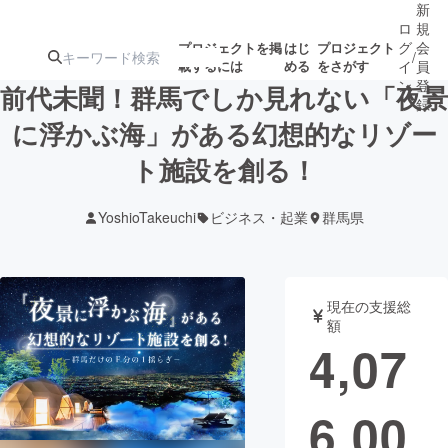
新
ロ
規
グ
会
プロジェクトを掲
はじ
プロジェクト
/
載するには
める
をさがす
イ
員
ン
登
前代未聞！群馬でしか見れない「夜景
録
に浮かぶ海」がある幻想的なリゾー
ト施設を創る！
人気のプロ
注目のリ
注目の新着プロ
募集終了が近いプ
もうすぐ公開
ジェクト
ターン
ジェクト
ロジェクト
されます
YoshioTakeuchi
ビジネス・起業
群馬県
アート・写真
音楽
現在の支援総
テクノロジー・ガジェット
ゲーム・サ
額
4,07
映像・映画
書籍・雑誌
6,00
ビジネス・起業
チャレンジ