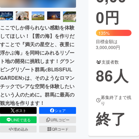
0
円
まちづくり・地域活性化
ここでしか得られない感動を体験
CAMPFIRE for Social Good
CAMPFIRE Creation
135%
してほしい！【雲の海】を作りだ
CAMPFIREふるさと納税
machi-ya
コミュニティ
目標金額は
すことで『満天の星空と、夜景に
3,000,000円
浮かぶ海」を同時にみれるリゾー
ト地の開発に挑戦します！グラン
支援者数
86
人
ピングリゾート群馬<BLISSFUL
GARDEN>は、そのようなロマン
チックでレアな空間を体験したい
という人のために。群馬に最高の
募集終了まで残
観光地を作ります！
り
ポスト
シェア
終了
LINEで送る
URLコピー
埋め込み
QRコード