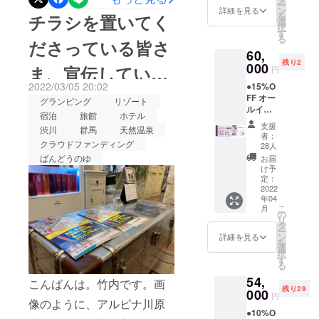
ー
ずかとなっておりますの
子チ
ンで
ン
成します。支援者さまの数
詳細を見る
を
チラシを置いてく
ケッ
す。当
選
で、ご来店をお考えの方
択
は現在５６名さま。本日も
ト）
日ご一
す
る
＋】 ●
ださっている皆さ
緒に来
は、お早めにご購入くださ
すでに４名の方からご支援
60,
オリジ
場され
残り2
い。グランドオープン後、
ナルモ
000
る方全
ま、宣伝していた
円
いただいており、9日前にし
バイル
員分の
皆様にお会いできることを
2022/03/05 20:02
●15%O
バッテ
宿泊料
て、達成が少しずつ見えて
だいている皆さ
FF オー
リー ●
から割
グランピング
リゾート
楽しみにしております‼︎
ルイン
きました。本当にありがと
感謝の
引いた
宿泊
旅館
ホテル
ま、ありがとうご
クルー
メール
しま
支援
渋川
群馬
天然温泉
うございます。本日もオー
シブ付
◆グラ
す。 地
者：
き
クラウドファンディング
ンド
ざいます。
元の素
28人
プン準備頑張ってまいりま
【ドー
オープ
材をふ
ばんどうのゆ
お届
ムホテ
ン後
んだん
け予
す！
ル型グ
に、大
定：
に使っ
ランピ
2022
人１
た夕
年04
ングリ
名、子
食、朝
こ
月
ゾート
供１名
の
食付
リ
１泊２
（小学
タ
き。お
ー
日宿泊
生以
ン
飲み物
詳細を見る
を
券（ペ
下）で
選
飲み放
択
ア）
ご宿泊
す
題。温
る
＋】 ●
できる
泉入り
54,
オリジ
「リ
こんばんは。竹内です。画
放題で
残り29
ナルモ
000
ゾート
す。 ロ
円
像のように、アルピナ川原
バイル
宿泊」
ゴ入り
●10%O
バッテ
チケッ
モバイ