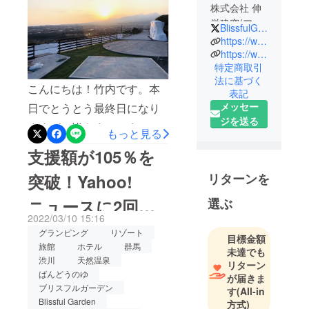
株式会社 伸
栄建窓(アル
BlissfulGarden_
ミサッシの
https://www.instagram.com/blissful_garden2022/
販売・施工)
https://www.facebook.com/search/top?q=%E3%82%B0%E3%83%A9%E3%83%B3%E3%83%94%E3%83%B3%E3%82%B0%E3%83%AA%E3%82%BE%E3%83%BC%E3%83%88%E7%BE%A4%E9%A6%AC%20blissful%20garden
特定商取引
アーティス
法に基づく
ト（歌手）
こんにちは！竹内です。本
表記
メッセー
日でとうとう最終日になり
群馬の前橋
ジを送る
ますが、皆さまここまで沢
で創業３０
もっと見る
年になるア
山のご支援をいただき、本
支援額が105％を
ルミサッシ
当にありがとうございま
の販売、施
リターンを
突破！Yahoo!
す。なんと400万円を超える
工会社の二
選ぶ
ニュースに2回掲
支援金額、4,056,000円が集
代目として
2022/03/10 15:16
事業をして
まっております。すでにご
載されました！
グランピング
リゾート
います。今
目標金額
宿泊予定のお客さまは100名
旅館
ホテル
群馬
回4月にオー
未達でも
渋川
天然温泉
を超えており、売り切れの
リターン
プンする
ばんどうのゆ
が届きま
BLISSFUL
チケットも出てきておりま
ブリスフルガーデン
す
(All-in
GARDENを
すが、まだ販売中の割引チ
Blissful Garden
方式)