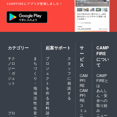
利用期
とさせ
限は
ていた
【2022
だきま
年4月か
す。 ※
ら2023
金・
年3月31
土・祝
日】ま
前日、
でにな
ハイ
りま
シーズ
す。 ※
ン
ご予約
(12/24-
は21年3
カテゴリー
起案サポート
サ
CAMP
1/10、
月頃よ
ー
FIRE
5/1-
り受付
テク
ま
プ
ス
5/7、
ビ
につい
を開始
8/1-31)
させて
ノロ
ち
ロ
タ
ス
て
は利用
いただ
ジー
づ
ジ
ッ
不可。
きます
・ガ
く
ェ
フ
CAM
CAMP
（先着
ジェ
り
ク
に
順）。
PFI
FIREと
ット
・
ト
相
※ご予約
RE
は
地
を
談
時の
CAM
あんし
キャン
域
作
す
PFI
ん・安
セリポ
活
る
る
RE
全への
リシー
性
資
は「前
コ
取り組
化
料
日18時
ミュ
み
プロ
音
請
以降の
ニ
ニュー