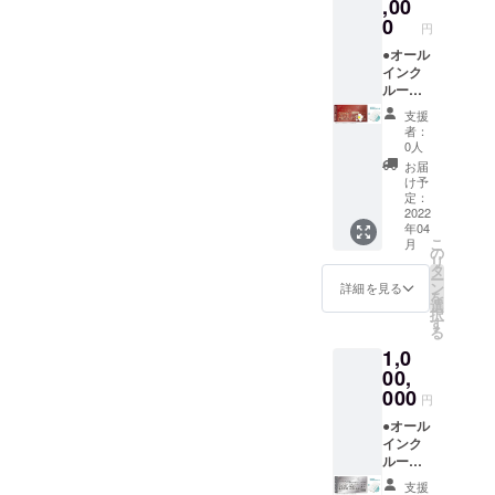
ルジュ
平日だ
リー ●
,00
させて
不可。
(バト
けでな
お礼の
いただ
0
円
ラー)付
く、
メール
きます
き。 ※
金・
◆グラ
●オール
（先着
利用期
土・祝
ンド
インク
順）。
限は
前日の
オープ
ルーシ
※ご予約
【2022
ご利用
ン後
ブ付き
時の
支援
年4月か
も可
に、施
【ドー
キャン
者：
ら2023
能。 地
設内を
ムホテ
セリポ
0人
年3月31
元の素
全て貸
ル型グ
リシー
お届
日】ま
材をふ
し切っ
ランピ
は「前
け予
でにな
んだん
てご宿
ングリ
日18時
定：
りま
に使っ
泊いた
ゾート
2022
以降の
年04
す。 ※
た夕
だけま
１泊２
キャン
こ
月
ご予約
食、朝
す。最
日 貸
セル・
の
リ
は21年3
食付
大26名
切宿泊
ノー
タ
ー
月頃よ
き。お
まで宿
チケッ
ショー
ン
詳細を見る
を
りご購
飲み物
泊可
ト＋】
：
選
択
入者先
飲み放
能。
●オリジ
100％」
す
る
行予約
題。温
（通常
ナルモ
とさせ
1,0
の受付
泉入り
販売価
バイル
ていた
を開始
放題で
格：通
バッテ
00,
だきま
させて
す。 ロ
常
リー ●
す。 ※
000
円
いただ
ゴ入り
728,000
お礼の
ハイ
きます
モバイ
円〜）
メール
●オール
シーズ
（先着
ルバッ
地元の
◆グラ
インク
ン
順）。
テリー
素材を
ンド
ルーシ
(12/24-
※ご予約
付き。
ふんだ
オープ
ブ付き
1/10、
支援