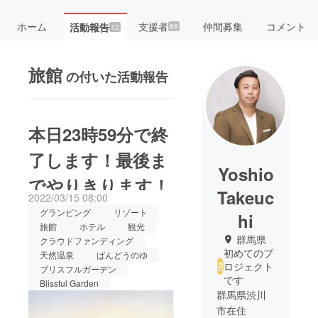
ホーム
支援者
仲間募集
コメント
活動報告
86
12
旅館
の付いた活動報告
本日23時59分で終
了します！最後ま
Yoshio
でやりきります！
Takeuc
2022/03/15 08:00
グランピング
リゾート
hi
旅館
ホテル
観光
群馬県
クラウドファンディング
初めてのプ
天然温泉
ばんどうのゆ
ロジェクト
ブリスフルガーデン
です
Blissful Garden
群馬県渋川
市在住