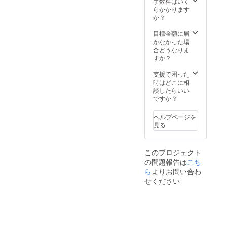
不可。
ショー
き。 ※
施設内
手数料はいく
素材を
：
利用期
を全て
らかかります
ふんだ
100％」
限は
貸し
か？
んに
とさせ
【2022
切って
使った
ていた
年4月か
ご宿泊
目標金額に届
夕食、
だきま
ら2023
いただ
かなかった場
朝食付
す。 ※
年3月31
けま
合どうなりま
き。お
ハイ
日】ま
す。最
すか？
飲み物
シーズ
でにな
大26名
飲み放
ン
りま
まで宿
支援で困った
題。温
(12/24-
す。 ※
泊可
時はどこに相
泉入り
1/10、
ご予約
能。
談したらいい
放題で
5/1-
は21年3
（通常
ですか？
す。ロ
5/7、
月頃よ
販売価
ゴ入り
8/1-
り受付
格：通
ヘルプページを
モバイ
31)、
を開始
常
見る
ルバッ
金・
させて
910000
テリー
土・祝
いただ
円〜）
付き。
前日は
きます
最大26
このプロジェクト
専属コ
利用不
（先着
名まで
の問題報告は
こち
ンシェ
可。
順）。
宿泊可
ルジュ
ら
よりお問い合わ
※ご予約
能。 ★
(バト
時の
平日だ
せください
ラー)付
キャン
けでな
き。 ※
セリポ
く、
利用期
リシー
金・
限は
は「前
土・祝
【2023
日18時
前日の
年3月31