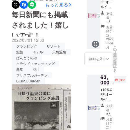
店さん、関東建設美装さ
FF オー
リー ●
トで
ルバッ
もっと見る
ルイン
お礼の
す。
テリー
ん、ガソリンスタンドさん
クルー
メール
毎日新聞にも掲載
（通常
付き。
支援
シブ付
◆グラ
販売価
など、たくさんの場所で
専属コ
者：
き
ンド
格：
1人
ンシェ
されました！嬉し
【ドー
Blissful Gardenのチラシを
オープ
44000
ルジュ
お届
ムホテ
ン後に
円〜）
け予
(バト
いです！
置いていただいておりま
ル型グ
ご宿泊
定：
地元の
ラー)付
ランピ
2022
いただ
2022/03/01 12:33
素材を
き。 平
す。ありがとうございま
年04
ングリ
ける
ふんだ
日だけ
グランピング
リゾート
こ
月
ゾート
「リ
の
んに
す。みなさまの1人1人に応
でな
リ
旅館
ホテル
天然温泉
１泊２
ゾート
タ
使った
く、
ー
日宿泊
ばんどうのゆ
援に、私だけでなく、ス
宿泊」
ン
夕食、
詳細を見る
金・
を
券（ペ
チケッ
選
朝食付
クラウドファンディング
土・祝
択
タッフ一同大変感謝してお
ア）】
ト（通
す
き。お
前日の
群馬
渋川
る
●オリジ
常販売
飲み物
ご利用
り、準備の活力になってお
ブリスフルガーデン
63,
ナルモ
価格：2
飲み放
も可
残り27
バイル
Blissful Garden
000
名
題。温
ります。おかげさまで、現
能。 ※
円
バッテ
70000
泉入り
利用期
●10%O
リー ●
在５３名の支援者さまか
円〜）
放題で
限は
FF オー
お礼の
です。
す。ロ
【2023
ら、合計2,588,000円のご支
ルイン
メール
地元の
ゴ入り
年3月31
クルー
グラン
素材を
モバイ
日】ま
支援
援をいただいております。
シブ付
ドオー
ふんだ
ルバッ
者：
でにな
き
プン後
んに
3人
テリー
達成率も86%を超えてお
りま
【ドー
にご宿
使った
付き。
お届
す。 ※
ムホテ
泊いた
り、あと10日間となります
夕食、
け予
専属コ
ご予約
ル型グ
だける
定：
朝食付
ンシェ
は21年3