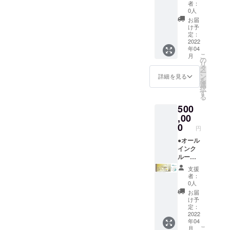
ナルモ
【ドー
ケット
ラー)付
キャン
者：
ショー
5/7、
バイル
ムホテ
です。
き。 平
0人
セリポ
：
8/1-31)
バッテ
ル型グ
（通常
日だけ
リシー
お届
100％」
は利用
リー ●
ランピ
販売価
でな
け予
は「前
とさせ
不可。
お礼の
ングリ
格：1名
定：
く、
日18時
ていた
メール
ゾート
2022
35000
金・
以降の
だきま
年04
※この確
１泊２
円〜）
土・祝
キャン
す。 ※
こ
月
約権
日宿泊
地元の
の
前日の
セル・
ハイ
リ
は、1組
券 年
素材を
タ
ご利用
ノー
シーズ
ー
様につ
間パス
ふんだ
ン
も可
詳細を見る
ショー
ン
を
き１枚
ポー
んに
選
能。 ※
：
(12/24-
択
ずつ購
ト】 ●
使った
す
利用期
100％」
1/10、
る
入して
モバイ
夕食、
限は
とさせ
5/1-
500
くださ
ルバッ
朝食付
【2023
ていた
5/7、
い。 ※
テリー
,00
き。お
年3月31
だきま
8/1-31)
１枚に
●お礼の
飲み物
0
日】ま
す。 ※
は利用
円
つき１
メール
飲み放
でにな
金・
不可。
泊とな
◆グラ
●オール
題。温
りま
土・祝
りま
ンド
インク
泉入り
す。 ※
前日、
す。連
オープ
ルーシ
放題で
ご予約
ハイ
泊をご
ン後
ブ付き
す。 ロ
は21年3
シーズ
支援
希望の
に、何
【ドー
ゴ入り
月頃よ
ン
者：
場合
度でも
ムホテ
モバイ
り受付
0人
(12/24-
は、宿
ご宿泊
ル型グ
ルバッ
を開始
1/10、
お届
泊数分
いただ
ランピ
テリー
させて
け予
5/1-
をご購
ける
ングリ
付き。
定：
いただ
5/7、
入くだ
「リ
ゾート
2022
専属コ
きます
8/1-31)
年04
さい。
ゾート
年間宿
ンシェ
（先着
は利用
こ
月