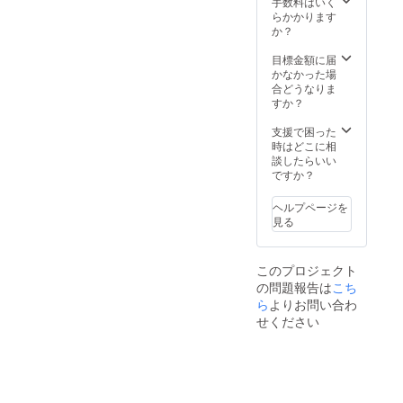
不可。
ショー
き。 ※
施設内
手数料はいく
素材を
：
利用期
を全て
らかかります
ふんだ
100％」
限は
貸し
か？
んに
とさせ
【2022
切って
使った
ていた
年4月か
ご宿泊
目標金額に届
夕食、
だきま
ら2023
いただ
かなかった場
朝食付
す。 ※
年3月31
けま
合どうなりま
き。お
ハイ
日】ま
す。最
すか？
飲み物
シーズ
でにな
大26名
飲み放
ン
りま
まで宿
支援で困った
題。温
(12/24-
す。 ※
泊可
時はどこに相
泉入り
1/10、
ご予約
能。
談したらいい
放題で
5/1-
は21年3
（通常
ですか？
す。ロ
5/7、
月頃よ
販売価
ゴ入り
8/1-
り受付
格：通
ヘルプページを
モバイ
31)、
を開始
常
見る
ルバッ
金・
させて
910000
テリー
土・祝
いただ
円〜）
付き。
前日は
きます
最大26
このプロジェクト
専属コ
利用不
（先着
名まで
の問題報告は
こち
ンシェ
可。
順）。
宿泊可
ルジュ
ら
よりお問い合わ
※ご予約
能。 ★
(バト
時の
平日だ
せください
ラー)付
キャン
けでな
き。 ※
セリポ
く、
利用期
リシー
金・
限は
は「前
土・祝
【2023
日18時
前日の
年3月31