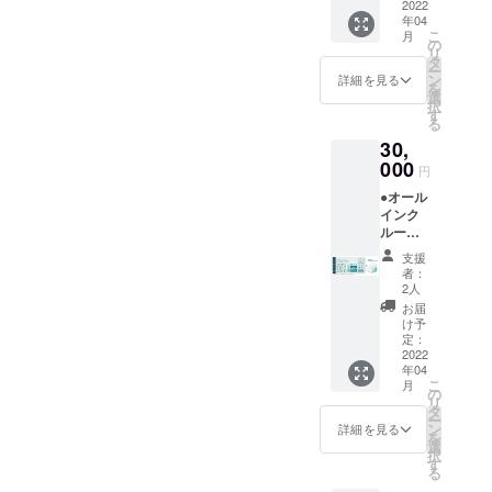
ランピ
2022
「リ
き。お
ルジュ
月頃よ
年04
ングリ
ゾート
飲み物
(バト
り受付
こ
月
ゾート
宿泊」
の
飲み放
ラー)付
を開始
リ
１泊２
チケッ
タ
題。温
き。 平
させて
ー
日宿泊
ト（通
ン
泉入り
詳細を見る
日だけ
いただ
を
券（ペ
常販売
選
放題で
でなく
きます
択
ア）
価格：2
す
す。ロ
金・
（先着
る
＋】 ●
名
ゴ入り
土・祝
順）。
30,
オリジ
60000
モバイ
前日の
※ご予約
ナルモ
000
円〜）
ルバッ
ご利用
円
時の
バイル
です。
テリー
も可
キャン
●オール
バッテ
地元の
付き。
能。 ※
セリポ
インク
リー ●
素材を
専属コ
利用期
リシー
ルーシ
お礼の
ふんだ
ンシェ
限は
は「前
ブ付き
メール
んに
ルジュ
【2022
支援
日18時
【ドー
◆グラ
使った
(バト
者：
年4月か
以降の
ムホテ
ンド
夕食、
2人
ラー)付
ら2023
キャン
ル型グ
オープ
朝食付
き。 平
お届
年3月31
セル・
ランピ
ン後に
き。お
け予
日だけ
日】ま
ノー
ングリ
ご宿泊
定：
飲み物
でな
でにな
ショー
ゾート
2022
いただ
飲み放
く、
りま
：
年04
１泊２
ける
題。温
金・
す。 ※
100％」
こ
月
日宿泊
「リ
の
泉入り
土・祝
ご予約
とさせ
リ
券」人
ゾート
タ
放題で
前日の
は21年3
ていた
ー
数追加
宿泊」
ン
す。ロ
詳細を見る
ご利用
月頃よ
だきま
を
チケッ
チケッ
選
ゴ入り
も可
り受付
す。 ※
択
ト】 ●
ト（通
す
モバイ
能。 ※
を開始
ハイ
る
オリジ
常販売
ルバッ
利用期
させて
シーズ