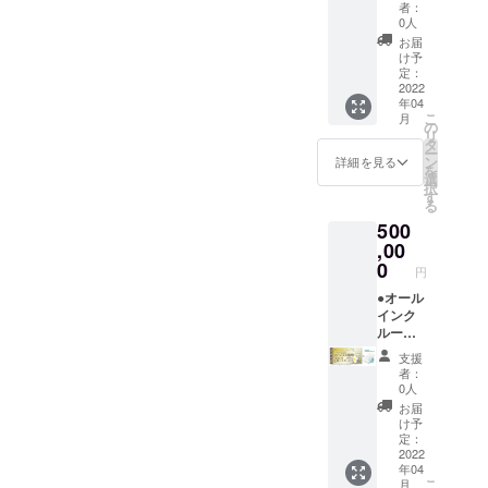
ナルモ
【ドー
ケット
ラー)付
キャン
者：
ショー
5/7、
バイル
ムホテ
です。
き。 平
0人
セリポ
：
8/1-31)
バッテ
ル型グ
（通常
日だけ
リシー
お届
100％」
は利用
リー ●
ランピ
販売価
でな
け予
は「前
とさせ
不可。
お礼の
ングリ
格：1名
定：
く、
日18時
ていた
メール
ゾート
2022
35000
金・
以降の
だきま
年04
※この確
１泊２
円〜）
土・祝
キャン
す。 ※
こ
月
約権
日宿泊
地元の
の
前日の
セル・
ハイ
リ
は、1組
券 年
素材を
タ
ご利用
ノー
シーズ
ー
様につ
間パス
ふんだ
ン
も可
詳細を見る
ショー
ン
を
き１枚
ポー
んに
選
能。 ※
：
(12/24-
択
ずつ購
ト】 ●
使った
す
利用期
100％」
1/10、
る
入して
モバイ
夕食、
限は
とさせ
5/1-
500
くださ
ルバッ
朝食付
【2023
ていた
5/7、
い。 ※
テリー
,00
き。お
年3月31
だきま
8/1-31)
１枚に
●お礼の
飲み物
0
日】ま
す。 ※
は利用
円
つき１
メール
飲み放
でにな
金・
不可。
泊とな
◆グラ
●オール
題。温
りま
土・祝
りま
ンド
インク
泉入り
す。 ※
前日、
す。連
オープ
ルーシ
放題で
ご予約
ハイ
泊をご
ン後
ブ付き
す。 ロ
は21年3
シーズ
支援
希望の
に、何
【ドー
ゴ入り
月頃よ
ン
者：
場合
度でも
ムホテ
モバイ
り受付
0人
(12/24-
は、宿
ご宿泊
ル型グ
ルバッ
を開始
1/10、
お届
泊数分
いただ
ランピ
テリー
させて
け予
5/1-
をご購
ける
ングリ
付き。
定：
いただ
5/7、
入くだ
「リ
ゾート
2022
専属コ
きます
8/1-31)
年04
さい。
ゾート
年間宿
ンシェ
（先着
は利用
こ
月