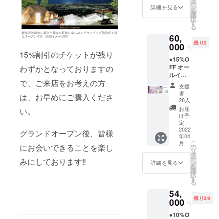
ー
子チ
ンで
ン
詳細を見る
を
ケッ
す。当
選
択
ト）
日ご一
す
る
＋】 ●
緒に来
60,
オリジ
場され
残り2
ナルモ
000
る方全
円
バイル
員分の
15%割引のチケットが残り
●15%O
バッテ
宿泊料
FF オー
わずかとなっておりますの
リー ●
から割
ルイン
感謝の
引いた
で、ご来店をお考えの方
クルー
メール
しま
支援
シブ付
◆グラ
す。 地
者：
は、お早めにご購入くださ
き
ンド
元の素
28人
【ドー
オープ
材をふ
お届
い。
ムホテ
ン後
んだん
け予
ル型グ
に、大
定：
に使っ
ランピ
2022
人１
た夕
グランドオープン後、皆様
年04
ングリ
名、子
食、朝
こ
月
ゾート
供１名
にお会いできることを楽し
の
食付
リ
１泊２
（小学
タ
き。お
ー
みにしております‼︎
日宿泊
生以
ン
飲み物
詳細を見る
を
券（ペ
下）で
選
飲み放
択
ア）
ご宿泊
す
題。温
る
＋】 ●
できる
泉入り
54,
オリジ
「リ
放題で
残り29
ナルモ
000
ゾート
す。 ロ
円
バイル
宿泊」
ゴ入り
●10%O
バッテ
チケッ
モバイ