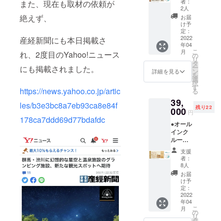
者：
また、現在も取材の依頼が
ムホテ
のイ
ます。
2人
ル型グ
メージ
絶えず、
お届
ランピ
です。
け予
ングリ
写真は
定：
ゾート
2022
産経新聞にも本日掲載さ
1.4kgの
年04
宿泊料
イメー
こ
月
れ、2度目のYahoo!ニュース
30%オ
ジで
の
リ
フクー
す。写
タ
ー
にも掲載されました。
ポン】
真の中
ン
詳細を見る
を
●オリジ
から1kg
選
択
ナルモ
分のお
す
https://news.yahoo.co.jp/artic
る
バイル
肉をお
39,
バッテ
送りし
les/b3e3bc8a7eb93ca8e84f
残り22
リー ●
000
ます。
円
お礼の
178ca7ddd69d77bdafdc
●オール
メール
インク
◆グラ
ルーシ
ンド
ブ付き
オープ
支援
【ドー
ン後に
者：
ムホテ
ご宿泊
8人
ル型グ
いただ
お届
ランピ
ける
け予
ングリ
「リ
定：
ゾート
2022
ゾート
年04
１泊２
宿泊」
こ
月
日宿泊
割引
の
リ
券（親
クーポ
タ