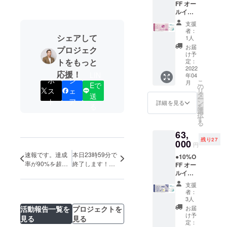
FF オー
リー ●
トで
ルバッ
ルイン
お礼の
す。
テリー
クルー
メール
（通常
付き。
支援
シブ付
◆グラ
販売価
専属コ
者：
き
シェアして
ンド
格：
1人
ンシェ
【ドー
オープ
44000
ルジュ
お届
プロジェク
ムホテ
ン後に
円〜）
け予
(バト
ル型グ
トをもっと
ご宿泊
定：
地元の
ラー)付
ランピ
2022
いただ
素材を
き。 平
応援！
LIN
年04
ングリ
ける
ふんだ
日だけ
ポ
シ
こ
月
ゾート
Eで
「リ
の
んに
でな
リ
ス
ェ
１泊２
ゾート
タ
使った
送
く、
ー
日宿泊
ト
ア
宿泊」
ン
夕食、
詳細を見る
金・
る
を
券（ペ
チケッ
選
朝食付
土・祝
択
ア）】
ト（通
す
き。お
前日の
る
●オリジ
常販売
飲み物
ご利用
63,
ナルモ
価格：2
飲み放
も可
残り27
バイル
000
名
題。温
能。 ※
円
バッテ
70000
泉入り
利用期
速報です。達成
本日23時59分で
●10%O
リー ●
円〜）
放題で
限は
率が90%を超え
終了します！最
FF オー
お礼の
です。
す。ロ
【2023
ルイン
ました。
後までやりきり
メール
地元の
ゴ入り
年3月31
クルー
グラン
ます！
素材を
モバイ
日】ま
支援
シブ付
ドオー
ふんだ
ルバッ
者：
でにな
き
プン後
んに
3人
テリー
りま
【ドー
にご宿
使った
活動報告一覧を
プロジェクトを
付き。
お届
す。 ※
ムホテ
泊いた
夕食、
け予
専属コ
ご予約
見る
見る
ル型グ
だける
定：
朝食付
ンシェ
は21年3