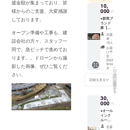
通じて、日
援金額が集まっており、皆
10,
本全国の
000
様からのご支援、大変感謝
円
方々に、非
●群馬ブ
しております。
日常的な空
ランド
間をお楽し
豚【細
オープン準備や工事も、建
谷のま
みいただ
支援
る豚】
者：
き、また、
設会社の方々、スタッフ一
1キログ
15人
地元の肉や
ラム ●
お届
同で、急ピッチで進めてお
お礼の
野菜、それ
け予
メール
定：
ります。。ドローンから撮
らを使った
◆グラ
2022
年04
料理などを
ンピン
影した画像、ぜひご覧くだ
こ
月
グ場で
の
楽しんでい
リ
さい。
提供し
タ
ただく事
ー
ている
ン
詳細を見る
を
群馬の
で、地域の
選
択
ブラン
す
活性化や地
る
ド豚(細
元のPRに
30,
谷のま
る豚) 1
000
なっていけ
円
キログ
ればと思っ
●オール
ラムを
インク
ています。
郵送し
ルーシ
ます。
よろしくお
ブ付き
画像は
支援
願いいたし
【ドー
1.4kg分