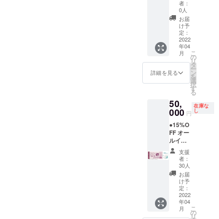
時の
専属コ
んに
ン後
【ドー
5/1-
者：
キャン
ンシェ
使った
に、施
ムホテ
5/7、
0人
セリポ
ルジュ
夕食、
設内を
ル型グ
8/1-31)
お届
リシー
(バト
朝食付
全て貸
ランピ
は利用
け予
は「前
ラー)付
き。お
し切っ
ングリ
不可。
定：
日18時
き。 ※
飲み物
てご宿
ゾート
2022
年04
以降の
利用期
飲み放
泊いた
１泊２
こ
月
キャン
限は
題。温
だけま
日 貸
の
リ
セル・
【2022
泉入り
す。最
切宿泊
タ
ー
ノー
年4月か
放題で
大26名
チケッ
ン
詳細を見る
を
ショー
ら2023
す。 ロ
まで宿
ト＋】
選
択
：
年3月31
ゴ入り
泊可
●企業名
す
る
100％」
日】ま
モバイ
能。
orお名
50,
とさせ
でにな
ルバッ
（通常
前を施
在庫な
ていた
りま
テリー
販売価
設内に
000
し
円
だきま
す。 ※
付き。
格：通
掲載し
●15%O
す。 ※
ご予約
専属コ
常
ます。
FF オー
ハイ
は21年3
ンシェ
910000
(1年間)
ルイン
シーズ
月頃よ
ルジュ
円〜）
●オリジ
クルー
ン
りご購
(バト
最大26
ナルモ
支援
シブ付
(12/24-
入者先
ラー)付
名まで
バイル
者：
き
1/10、
行予約
き。 ※
宿泊可
バッテ
30人
【ドー
5/1-
の受付
利用期
能。 平
リー ●
お届
ムホテ
5/7、
を開始
限は
日だけ
お礼の
け予
ル型グ
8/1-
させて
【2022
でな
メール
定：
ランピ
2022
31)、
いただ
年4月か
く、
◆オー
年04
ングリ
金・
きます
ら2023
金・
ルイン
こ
月
ゾート
土・祝
（先着
年3月31
土・祝
クルー
の
リ
１泊２