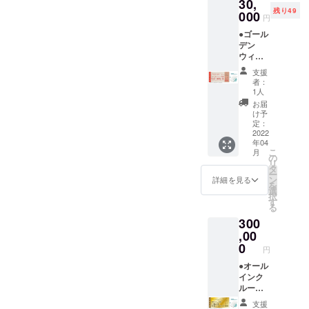
30,
ナルモ
価格：2
テリー
限は
いただ
ン
残り49
バイル
000
名
付き。
【2023
円
きます
(12/24-
バッテ
70000
専属コ
年3月31
（先着
1/10、
●ゴール
リー ●
円〜）
ンシェ
日】ま
順）。
5/1-
デン
お礼の
です。
ルジュ
でにな
※ご予約
5/7、
ウィー
メール
地元の
(バト
りま
時の
8/1-31)
クに宿
◆3名さ
素材を
ラー)付
す。 ※
支援
キャン
は利用
泊でき
ま以上
ふんだ
き。 ※
者：
ご予約
セリポ
不可。
る権利
でご宿
んに
1人
利用期
は21年3
リシー
※CAMP
泊の場
使った
限は
お届
月頃よ
は「前
FIRE限
合、こ
夕食、
け予
【2023
り受付
日18時
定 (繁忙
ちらの
定：
朝食付
年3月31
を開始
以降の
期で予
2022
チケッ
き。お
日】ま
させて
キャン
年04
約が取
トを人
飲み物
でにな
いただ
セル・
こ
月
りづら
数分お
の
飲み放
りま
きます
ノー
リ
いゴー
買い求
タ
題。温
す。 ※
（先着
ショー
ー
ルデン
めくだ
ン
泉入り
詳細を見る
ご予約
順）。
：
を
ウィー
さい。
選
放題で
は21年3
※予約時
100％」
択
クに、
ペア宿
す
す。ロ
月頃よ
のキャ
とさせ
る
BLISSF
泊券を
ゴ入り
り受付
ンセリ
ていた
300
UL
ご利用
モバイ
を開始
ポリ
だきま
GARDE
,00
の方
ルバッ
させて
シーは
す。 ※
Nの宿泊
が、人
0
テリー
いただ
「前日
円
ハイ
が「確
数を追
付き。
きます
18時以
シーズ
約」で
●オール
加した
専属コ
（先着
降の
ン
きる権
インク
い場合
ンシェ
順）。
キャン
(12/24-
利。) ●
ルーシ
に使え
ルジュ
※ご予約
セル・
1/10、
オリジ
ブ付き
るチ
(バト
時の
ノー
支援
5/1-