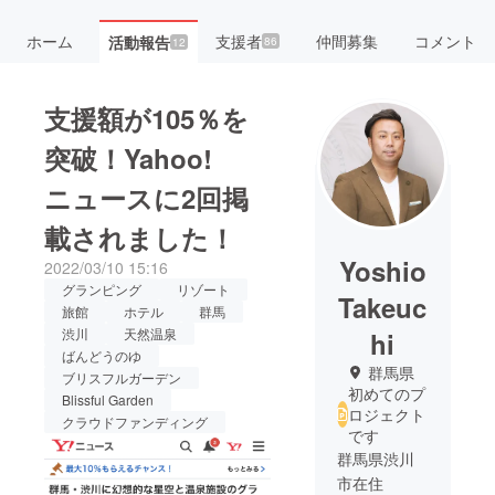
ホーム
支援者
仲間募集
コメント
活動報告
86
12
支援額が105％を
突破！Yahoo!
ニュースに2回掲
載されました！
Yoshio
2022/03/10 15:16
グランピング
リゾート
Takeuc
旅館
ホテル
群馬
渋川
天然温泉
hi
ばんどうのゆ
群馬県
ブリスフルガーデン
初めてのプ
Blissful Garden
ロジェクト
クラウドファンディング
です
群馬県渋川
市在住