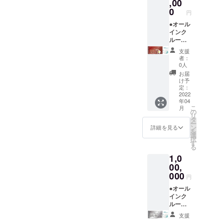
ルジュ
平日だ
リー ●
,00
させて
不可。
(バト
けでな
お礼の
いただ
0
円
ラー)付
く、
メール
きます
き。 ※
金・
◆グラ
●オール
（先着
利用期
土・祝
ンド
インク
順）。
限は
前日の
オープ
ルーシ
※ご予約
【2022
ご利用
ン後
ブ付き
時の
支援
年4月か
も可
に、施
【ドー
キャン
者：
ら2023
能。 地
設内を
ムホテ
セリポ
0人
年3月31
元の素
全て貸
ル型グ
リシー
お届
日】ま
材をふ
し切っ
ランピ
は「前
け予
でにな
んだん
てご宿
ングリ
日18時
定：
りま
に使っ
泊いた
ゾート
2022
以降の
年04
す。 ※
た夕
だけま
１泊２
キャン
こ
月
ご予約
食、朝
す。最
日 貸
セル・
の
リ
は21年3
食付
大26名
切宿泊
ノー
タ
ー
月頃よ
き。お
まで宿
チケッ
ショー
ン
詳細を見る
を
りご購
飲み物
泊可
ト＋】
：
選
択
入者先
飲み放
能。
●オリジ
100％」
す
る
行予約
題。温
（通常
ナルモ
とさせ
1,0
の受付
泉入り
販売価
バイル
ていた
を開始
放題で
格：通
バッテ
00,
だきま
させて
す。 ロ
常
リー ●
す。 ※
000
円
いただ
ゴ入り
728,000
お礼の
ハイ
きます
モバイ
円〜）
メール
●オール
シーズ
（先着
ルバッ
地元の
◆グラ
インク
ン
順）。
テリー
素材を
ンド
ルーシ
(12/24-
※ご予約
付き。
ふんだ
オープ
ブ付き
1/10、
支援