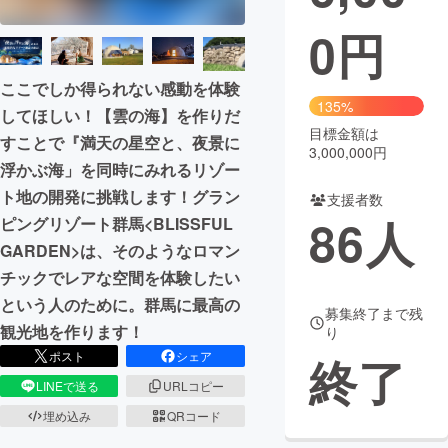
0
円
まちづくり・地域活性化
ここでしか得られない感動を体験
CAMPFIRE for Social Good
CAMPFIRE Creation
135%
してほしい！【雲の海】を作りだ
CAMPFIREふるさと納税
machi-ya
コミュニティ
目標金額は
すことで『満天の星空と、夜景に
3,000,000円
浮かぶ海」を同時にみれるリゾー
ト地の開発に挑戦します！グラン
支援者数
86
人
ピングリゾート群馬<BLISSFUL
GARDEN>は、そのようなロマン
チックでレアな空間を体験したい
という人のために。群馬に最高の
募集終了まで残
観光地を作ります！
り
ポスト
シェア
終了
LINEで送る
URLコピー
埋め込み
QRコード