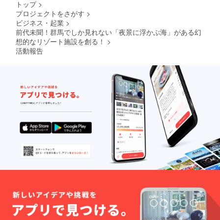
以降の
ご利用
トップ
>
日】ま
キャン
も可
プロジェクトをさがす
>
でにな
セル・
能。 地
ビジネス・起業
>
りま
ノー
元の素
す。 ※
前代未聞！群馬でしか見れない「夜景に浮かぶ海」がある幻
ショー
材をふ
ご予約
：
んだん
想的なリゾート施設を創る！
>
は21年3
100％」
に使っ
活動報告
月頃よ
とさせ
た夕
り受付
ていた
食、朝
を開始
だきま
食付
させて
す。 ※
き。お
いただ
ハイ
飲み物
きます
シーズ
飲み放
（先着
ン
題。温
順）。
(12/24-
泉入り
※ご予約
1/10、
放題で
時の
5/1-
す。 ロ
キャン
5/7、
ゴ入り
セリポ
8/1-
モバイ
リシー
31)、利
ルバッ
は「前
用不
テリー
日18時
可。
付き。
以降の
専属コ
キャン
ンシェ
セル・
ルジュ
ノー
(バト
ショー
ラー)付
：
き。 ※
100％」