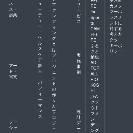
本方針
PFI
ネ
ュ
フ
サ
カスタ
RE
ス・
ー
ァ
ー
マーハ
for
起業
テ
ン
ビ
ラスメ
Spor
ィ
デ
ス
ントに
ts
ー
ィ
対する
CAM
・
ン
考え方
PFI
ヘ
グ
クッ
RE
ル
と
キーポ
ふる
ス
は
リシー
さと
ケ
プ
実
納税
ア
ロ
施
AD
アー
舞
ジ
事
FOR
ト・
台
ェ
例
ALL
写真
・
ク
HIO
パ
ト
KOS
フ
の
HI
ォ
作
JFA
ー
り
クラ
マ
方
ウド
ン
プ
統
ファ
ス
ロ
計
ン
ソー
ジ
デ
ディ
シャ
ェ
ー
ング