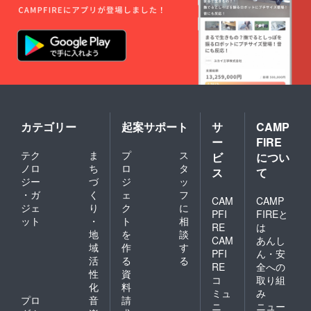
利用期
とさせ
限は
ていた
【2022
だきま
年4月か
す。 ※
ら2023
金・
年3月31
土・祝
日】ま
前日、
でにな
ハイ
りま
シーズ
す。 ※
ン
ご予約
(12/24-
は21年3
カテゴリー
起案サポート
サ
CAMP
1/10、
月頃よ
ー
FIRE
5/1-
り受付
テク
ま
プ
ス
5/7、
ビ
につい
を開始
8/1-31)
させて
ノロ
ち
ロ
タ
ス
て
は利用
いただ
ジー
づ
ジ
ッ
不可。
きます
・ガ
く
ェ
フ
CAM
CAMP
（先着
ジェ
り
ク
に
順）。
PFI
FIREと
ット
・
ト
相
※ご予約
RE
は
地
を
談
時の
CAM
あんし
キャン
域
作
す
PFI
ん・安
セリポ
活
る
る
RE
全への
リシー
性
資
は「前
コ
取り組
化
料
日18時
ミュ
み
プロ
音
請
以降の
ニ
ニュー