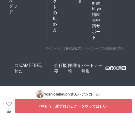
ル
ク
タ
mac
グッ
ト
hi-ya
ド
の
補助
広
金申
め
請サ
方
ポー
ト
「QRコード」は株式会社デンソーウェーブの登録商標です。
© CAMPFIRE,
会社概
採用情
パートナー
Inc.
要
報
募集
YoshioTakeuchi
さんへアンコール
もう一度プロジェクトをやってほしい
82