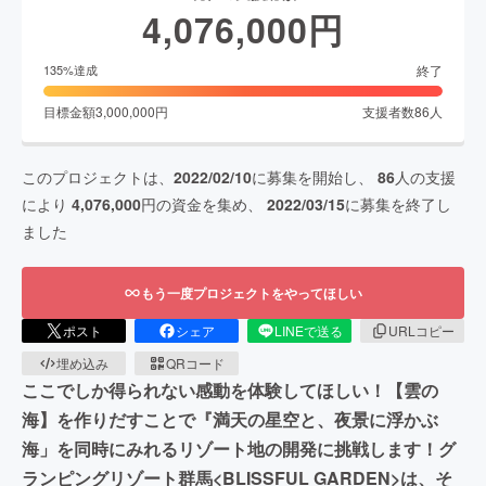
4,076,000
円
終了
135
%達成
目標金額
3,000,000
円
支援者数
86
人
このプロジェクトは、
2022/02/10
に募集を開始し、
86
人の支援
により
4,076,000
円の資金を集め、
2022/03/15
に募集を終了し
ました
もう一度プロジェクトをやってほしい
ポスト
シェア
LINEで送る
URLコピー
埋め込み
QRコード
ここでしか得られない感動を体験してほしい！【雲の
海】を作りだすことで『満天の星空と、夜景に浮かぶ
海」を同時にみれるリゾート地の開発に挑戦します！グ
ランピングリゾート群馬<BLISSFUL GARDEN>は、そ