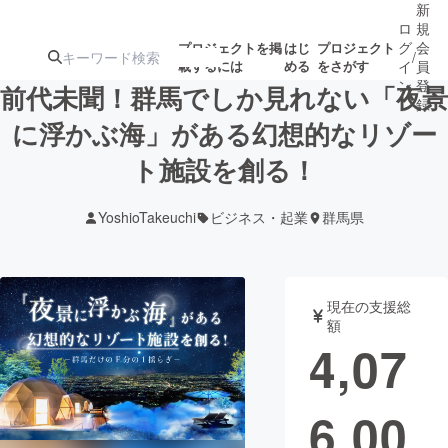
新
ロ
規
グ
会
プロジェクトを掲
はじ
プロジェクト
/
載するには
める
をさがす
イ
員
ン
登
前代未聞！群馬でしか見れない「夜景
録
に浮かぶ海」がある幻想的なリゾー
ト施設を創る！
人気のプロ
注目のリ
注目の新着プロ
募集終了が近いプ
もうすぐ公開
ジェクト
ターン
ジェクト
ロジェクト
されます
YoshioTakeuchi
ビジネス・起業
群馬県
アート・写真
音楽
現在の支援総
テクノロジー・ガジェット
ゲーム・サ
額
4,07
映像・映画
書籍・雑誌
6,00
ビジネス・起業
チャレンジ