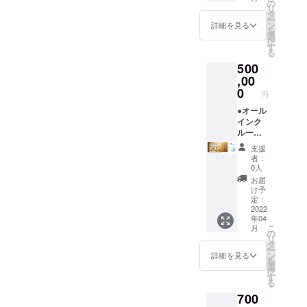
※宿泊チ
宿泊」
泊パス
ルジュ
の
順）。
不可。
リ
ケット
チケッ
ポート
(バト
タ
※予約時
閉じる
ー
は別途
トのパ
＋】 ●
ラー)付
ン
のキャ
詳細を見る
を
ご購入
スポー
オリジ
き。 平
選
ンセリ
択
いただ
トで
ナルモ
日だけ
す
ポリ
る
く必要
す。(要
バイル
でな
シーは
500
があり
予約) 地
バッテ
く、
「前日
ます。
元の素
リー ●
,00
金・
18時以
※利用期
材をふ
お礼の
土・祝
0
降の
円
限は
んだん
メール
前日の
キャン
【2023
に使っ
◆グラ
●オール
ご利用
セル・
年3月31
た夕
ンド
インク
も可
ノー
日】ま
食、朝
オープ
ルーシ
能。 ※
ショー
でにな
食付
ン後
ブ付き
利用期
：
支援
りま
き。お
に、何
【ドー
限は
100％」
者：
す。
飲み物
度でも
ムホテ
【2022
とさせ
0人
飲み放
ご宿泊
ル型グ
年4月か
ていた
お届
題。温
いただ
ランピ
ら2023
だきま
け予
泉入り
ける
ングリ
年3月31
定：
す。 ※
放題で
「リ
ゾート
2022
日】ま
ハイ
年04
す。 ロ
ゾート
１泊２
でにな
シーズ
こ
月
ゴ入り
宿泊」
日貸切
りま
の
ン
リ
モバイ
チケッ
チケッ
す。 ※
タ
(12/24-
ー
ルバッ
トのパ
ト」】
ご予約
ン
1/10、
詳細を見る
を
テリー
スポー
●オリジ
は21年3
選
5/1-
択
付き。
トで
ナルモ
月頃よ
す
5/7、
る
専属コ
す。(要
バイル
り受付
8/1-31)
700
ンシェ
予約) ★
バッテ
を開始
は利用