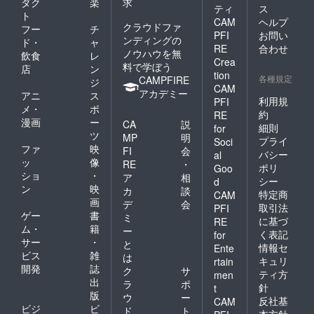
キャン
ダク
楽
求
ティ
ス
セル・
ト
CAM
ヘルプ
ノー
クラウドファ
フー
チ
ショー
PFI
お問い
ンディングの
ド・
ャ
：
RE
合わせ
ノウハウを無
飲食
レ
100％」
Crea
料で学ぼう
とさせ
店
ン
tion
各種規定
ていた
CAMPFIRE
ジ
CAM
だきま
アカデミー
アニ
ス
利用規
PFI
す。 ※
メ・
ポ
ハイ
約
RE
漫画
ー
CA
説
シーズ
細則
for
ツ
ン
MP
明
プライ
Soci
(12/24-
ファ
映
FI
会
バシー
al
1/10、
ッ
像
RE
・
ポリ
Goo
5/1-
ショ
・
ア
相
5/7、
シー
d
ン
映
カ
談
8/1-
特定商
CAM
画
31)、利
デ
会
取引法
PFI
用不
ゲー
書
ミ
に基づ
RE
可。
ム・
籍
ー
く表記
for
サー
・
と
情報セ
Ente
ビス
雑
は
キュリ
rtain
開発
誌
ク
サ
ティ方
men
出
ラ
ポ
針
t
版
ウ
ー
反社基
CAM
ビジ
ビ
ド
ト