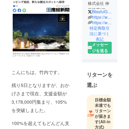
株式会社 伸
栄建窓(アル
BlissfulGarden_
ミサッシの
https://www.instagram.com/blissful_garden2022/
販売・施工)
https://www.facebook.com/search/top?q=%E3%82%B0%E3%83%A9%E3%83%B3%E3%83%94%E3%83%B3%E3%82%B0%E3%83%AA%E3%82%BE%E3%83%BC%E3%83%88%E7%BE%A4%E9%A6%AC%20blissful%20garden
特定商取引
アーティス
法に基づく
ト（歌手）
表記
メッセー
群馬の前橋
ジを送る
で創業３０
年になるア
ルミサッシ
こんにちは。竹内です。
の販売、施
リターンを
工会社の二
選ぶ
残り5日となりますが、おか
代目として
事業をして
げさまで現在、支援金額が
います。今
目標金額
3,178,000円集まり、105%
回4月にオー
未達でも
を突破しました。
リターン
プンする
が届きま
BLISSFUL
す
(All-in
100%を超えてもどんどん支
GARDENを
方式)