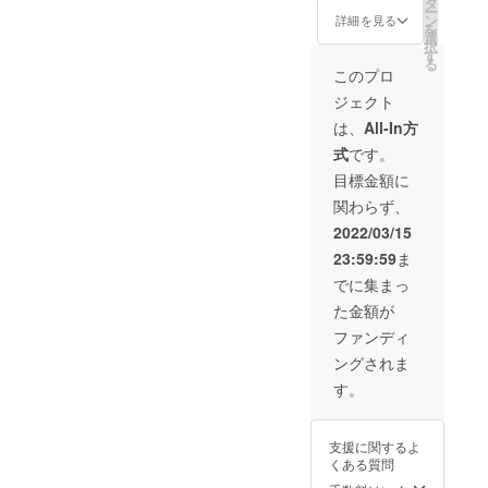
前日は
順）。
日】ま
前日の
シブ付
タ
ー
日宿泊
利用不
※ご予約
でにな
ご利用
き
ン
詳細を見る
を
券（ペ
可。
時の
りま
も可
「ドー
選
択
ア）】
キャン
す。 ※
能。 地
ムホテ
す
る
●オリジ
セリポ
ご予約
元の素
ル型グ
このプロ
ナルモ
リシー
は21年3
材をふ
ランピ
ジェクト
バイル
は「前
月頃よ
んだん
ングリ
バッテ
日18時
りご購
に使っ
ゾート
は、
All-In方
リー ●
以降の
入者先
た夕
１泊２
式
です。
お礼の
キャン
行予約
食、朝
日 貸
メール
セル・
の受付
食付
切宿泊
目標金額に
グラン
ノー
を開始
き。お
チケッ
関わらず、
ドオー
ショー
させて
飲み物
ト＋に
プン後
：
いただ
飲み放
加え、
2022/03/15
にご宿
100％」
きます
題。温
当施設
23:59:59
ま
泊いた
とさせ
（先着
泉入り
内のよ
だける
ていた
順）。
放題で
く見え
でに集まっ
「リ
だきま
※ご予約
す。 ロ
る位置
た金額が
ゾート
す。 ※
時の
ゴ入り
に【企
宿泊」
ハイ
キャン
モバイ
業名ま
ファンディ
チケッ
シーズ
セリポ
ルバッ
たはお
ングされま
ト（通
ン
リシー
テリー
名前】
常販売
(12/24-
は「前
付き。
を掲載
す。
価格：2
1/10、
日18時
専属コ
しま
名
5/1-
以降の
ンシェ
す。 貸
60000
5/7、
キャン
ルジュ
切チ
支援に関するよ
円〜）
8/1-31)
セル・
(バト
ケット
くある質問
です。
は利用
ノー
ラー)付
＋は、
地元の