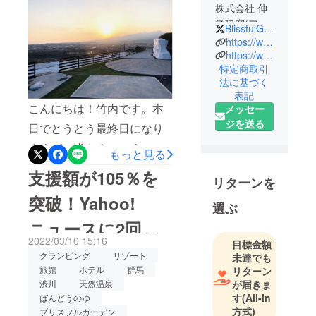
株式会社 伸
栄建窓(アル
BlissfulGarden_
ミサッシの
https://www.instagram.com/blissful_garden2022/
販売・施工)
https://www.facebook.com/search/top?q=%E3%82%B0%E3%83%A9%E3%83%B3%E3%83%94%E3%83%B3%E3%82%B0%E3%83%AA%E3%82%BE%E3%83%BC%E3%83%88%E7%BE%A4%E9%A6%AC%20blissful%20garden
特定商取引
アーティス
法に基づく
ト（歌手）
表記
こんにちは！竹内です。本
メッセー
群馬の前橋
ジを送る
日でとうとう最終日になり
で創業３０
ますが、皆さまここまで沢
年になるア
もっと見る
ルミサッシ
山のご支援をいただき、本
支援額が105％を
の販売、施
リターンを
当にありがとうございま
工会社の二
突破！Yahoo!
選ぶ
す。なんと400万円を超える
代目として
ニュースに2回掲
事業をして
支援金額、4,056,000円が集
います。今
2022/03/10 15:16
目標金額
まっております。すでにご
載されました！
回4月にオー
グランピング
リゾート
未達でも
宿泊予定のお客さまは100名
旅館
ホテル
群馬
リターン
プンする
が届きま
渋川
天然温泉
を超えており、売り切れの
BLISSFUL
す
(All-in
ばんどうのゆ
GARDENを
チケットも出てきておりま
方式)
ブリスフルガーデン