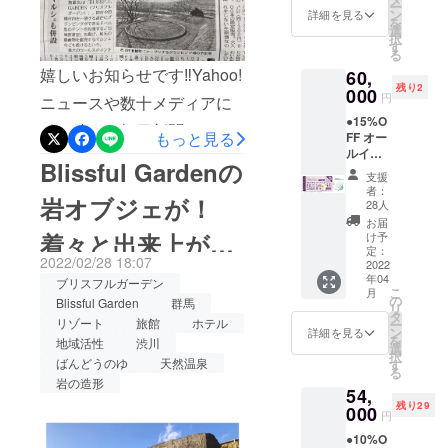
%割引のチケットが残りわ
ー
子チ
ンで
ン
詳細を見る
を
ケッ
す。当
選
ずかとなっておりますの
択
ト）
日ご一
す
る
＋】 ●
で、ご来店をお考えの方
緒に来
嬉しいお知らせです‼︎Yahoo!
60,
オリジ
場され
は、お早めにご購入くださ
残り2
ナルモ
000
る方全
円
ニュースや数十メディアに
バイル
員分の
い。グランドオープン後、
●15%O
バッテ
宿泊料
引き続き、毎日新聞にも掲
もっと見る
FF オー
リー ●
から割
皆様にお会いできることを
ルイン
感謝の
載していただきました！問
引いた
Blissful Gardenの
クルー
メール
楽しみにしております‼︎
しま
支援
い合わせも日に日に増えて
シブ付
◆グラ
す。 地
者：
岩オブジェが！
き
ンド
元の素
28人
おり、大変嬉しい悲鳴を上
【ドー
オープ
材をふ
お届
ムホテ
ン後
着々と出来上がっ
んだん
け予
げています‼引き続きあと14
ル型グ
に、大
定：
に使っ
2022/02/28 18:07
ランピ
2022
人１
日間、1人でも多くの方にこ
た夕
てきました！
年04
ングリ
ブリスフルガーデン
名、子
食、朝
こ
月
のプロジェクトを知ってい
ゾート
供１名
の
食付
Blissful Garden
群馬
リ
１泊２
（小学
タ
き。お
リゾート
旅館
ホテル
ただくため、頑張って参り
ー
日宿泊
生以
ン
飲み物
詳細を見る
を
地域活性
渋川
券（ペ
下）で
選
飲み放
ます‼︎
択
ア）
ばんどうのゆ
天然温泉
ご宿泊
す
題。温
る
＋】 ●
できる
泉入り
岩の造形
54,
オリジ
「リ
放題で
残り29
ナルモ
000
ゾート
す。 ロ
円
バイル
宿泊」
ゴ入り
●10%O
バッテ
チケッ
モバイ