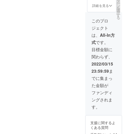
前日は
順）。
日】ま
前日の
シブ付
タ
ー
日宿泊
利用不
※ご予約
でにな
ご利用
き
ン
詳細を見る
を
券（ペ
可。
時の
りま
も可
「ドー
選
択
ア）】
キャン
す。 ※
能。 地
ムホテ
す
る
●オリジ
セリポ
ご予約
元の素
ル型グ
このプロ
ナルモ
リシー
は21年3
材をふ
ランピ
ジェクト
バイル
は「前
月頃よ
んだん
ングリ
バッテ
日18時
りご購
に使っ
ゾート
は、
All-In方
リー ●
以降の
入者先
た夕
１泊２
式
です。
お礼の
キャン
行予約
食、朝
日 貸
メール
セル・
の受付
食付
切宿泊
目標金額に
グラン
ノー
を開始
き。お
チケッ
関わらず、
ドオー
ショー
させて
飲み物
ト＋に
プン後
：
いただ
飲み放
加え、
2022/03/15
にご宿
100％」
きます
題。温
当施設
23:59:59
ま
泊いた
とさせ
（先着
泉入り
内のよ
だける
ていた
順）。
放題で
く見え
でに集まっ
「リ
だきま
※ご予約
す。 ロ
る位置
た金額が
ゾート
す。 ※
時の
ゴ入り
に【企
宿泊」
ハイ
キャン
モバイ
業名ま
ファンディ
チケッ
シーズ
セリポ
ルバッ
たはお
ングされま
ト（通
ン
リシー
テリー
名前】
常販売
(12/24-
は「前
付き。
を掲載
す。
価格：2
1/10、
日18時
専属コ
しま
名
5/1-
以降の
ンシェ
す。 貸
60000
5/7、
キャン
ルジュ
切チ
支援に関するよ
円〜）
8/1-31)
セル・
(バト
ケット
くある質問
です。
は利用
ノー
ラー)付
＋は、
地元の