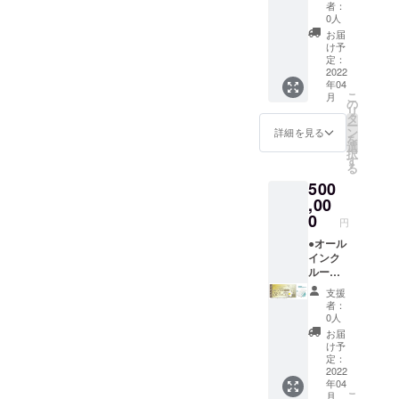
ナルモ
【ドー
ケット
ラー)付
キャン
者：
ショー
5/7、
バイル
ムホテ
です。
き。 平
0人
セリポ
：
8/1-31)
バッテ
ル型グ
（通常
日だけ
リシー
お届
100％」
は利用
リー ●
ランピ
販売価
でな
け予
は「前
とさせ
不可。
お礼の
ングリ
格：1名
定：
く、
日18時
ていた
メール
ゾート
2022
35000
金・
以降の
だきま
年04
※この確
１泊２
円〜）
土・祝
キャン
す。 ※
こ
月
約権
日宿泊
地元の
の
前日の
セル・
ハイ
リ
は、1組
券 年
素材を
タ
ご利用
ノー
シーズ
ー
様につ
間パス
ふんだ
ン
も可
詳細を見る
ショー
ン
を
き１枚
ポー
んに
選
能。 ※
：
(12/24-
択
ずつ購
ト】 ●
使った
す
利用期
100％」
1/10、
る
入して
モバイ
夕食、
限は
とさせ
5/1-
500
くださ
ルバッ
朝食付
【2023
ていた
5/7、
い。 ※
テリー
,00
き。お
年3月31
だきま
8/1-31)
１枚に
●お礼の
飲み物
0
日】ま
す。 ※
は利用
円
つき１
メール
飲み放
でにな
金・
不可。
泊とな
◆グラ
●オール
題。温
りま
土・祝
りま
ンド
インク
泉入り
す。 ※
前日、
す。連
オープ
ルーシ
放題で
ご予約
ハイ
泊をご
ン後
ブ付き
す。 ロ
は21年3
シーズ
支援
希望の
に、何
【ドー
ゴ入り
月頃よ
ン
者：
場合
度でも
ムホテ
モバイ
り受付
0人
(12/24-
は、宿
ご宿泊
ル型グ
ルバッ
を開始
1/10、
お届
泊数分
いただ
ランピ
テリー
させて
け予
5/1-
をご購
ける
ングリ
付き。
定：
いただ
5/7、
入くだ
「リ
ゾート
2022
専属コ
きます
8/1-31)
年04
さい。
ゾート
年間宿
ンシェ
（先着
は利用
こ
月