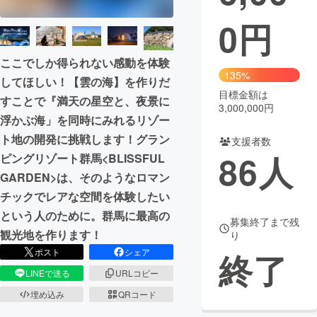
0
円
まちづくり・地域活性化
ここでしか得られない感動を体験
CAMPFIRE for Social Good
CAMPFIRE Creation
135%
してほしい！【雲の海】を作りだ
CAMPFIREふるさと納税
machi-ya
コミュニティ
目標金額は
すことで『満天の星空と、夜景に
3,000,000円
浮かぶ海」を同時にみれるリゾー
ト地の開発に挑戦します！グラン
支援者数
86
人
ピングリゾート群馬<BLISSFUL
GARDEN>は、そのようなロマン
チックでレアな空間を体験したい
という人のために。群馬に最高の
募集終了まで残
観光地を作ります！
り
ポスト
シェア
終了
LINEで送る
URLコピー
埋め込み
QRコード