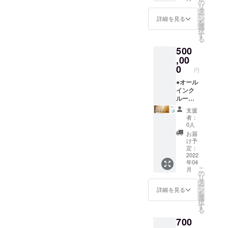
※宿泊チ
宿泊」
泊パス
ルジュ
の
順）。
不可。
リ
ケット
チケッ
ポート
(バト
タ
※予約時
閉じる
ー
は別途
トのパ
＋】 ●
ラー)付
ン
のキャ
詳細を見る
を
ご購入
スポー
オリジ
き。 平
選
ンセリ
択
いただ
トで
ナルモ
日だけ
す
ポリ
る
く必要
す。(要
バイル
でな
シーは
500
があり
予約) 地
バッテ
く、
「前日
ます。
元の素
リー ●
,00
金・
18時以
※利用期
材をふ
お礼の
土・祝
0
降の
円
限は
んだん
メール
前日の
キャン
【2023
に使っ
◆グラ
●オール
ご利用
セル・
年3月31
た夕
ンド
インク
も可
ノー
日】ま
食、朝
オープ
ルーシ
能。 ※
ショー
でにな
食付
ン後
ブ付き
利用期
：
支援
りま
き。お
に、何
【ドー
限は
100％」
者：
す。
飲み物
度でも
ムホテ
【2022
とさせ
0人
飲み放
ご宿泊
ル型グ
年4月か
ていた
お届
題。温
いただ
ランピ
ら2023
だきま
け予
泉入り
ける
ングリ
年3月31
定：
す。 ※
放題で
「リ
ゾート
2022
日】ま
ハイ
年04
す。 ロ
ゾート
１泊２
でにな
シーズ
こ
月
ゴ入り
宿泊」
日貸切
りま
の
ン
リ
モバイ
チケッ
チケッ
す。 ※
タ
(12/24-
ー
ルバッ
トのパ
ト」】
ご予約
ン
1/10、
詳細を見る
を
テリー
スポー
●オリジ
は21年3
選
5/1-
択
付き。
トで
ナルモ
月頃よ
す
5/7、
る
専属コ
す。(要
バイル
り受付
8/1-31)
700
ンシェ
予約) ★
バッテ
を開始
は利用