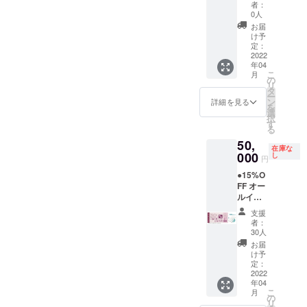
時の
専属コ
んに
ン後
【ドー
5/1-
者：
キャン
ンシェ
使った
に、施
ムホテ
5/7、
0人
セリポ
ルジュ
夕食、
設内を
ル型グ
8/1-31)
お届
リシー
(バト
朝食付
全て貸
ランピ
は利用
け予
は「前
ラー)付
き。お
し切っ
ングリ
不可。
定：
日18時
き。 ※
飲み物
てご宿
ゾート
2022
年04
以降の
利用期
飲み放
泊いた
１泊２
こ
月
キャン
限は
題。温
だけま
日 貸
の
リ
セル・
【2022
泉入り
す。最
切宿泊
タ
ー
ノー
年4月か
放題で
大26名
チケッ
ン
詳細を見る
を
ショー
ら2023
す。 ロ
まで宿
ト＋】
選
択
：
年3月31
ゴ入り
泊可
●企業名
す
る
100％」
日】ま
モバイ
能。
orお名
50,
とさせ
でにな
ルバッ
（通常
前を施
在庫な
ていた
りま
テリー
販売価
設内に
000
し
円
だきま
す。 ※
付き。
格：通
掲載し
●15%O
す。 ※
ご予約
専属コ
常
ます。
FF オー
ハイ
は21年3
ンシェ
910000
(1年間)
ルイン
シーズ
月頃よ
ルジュ
円〜）
●オリジ
クルー
ン
りご購
(バト
最大26
ナルモ
支援
シブ付
(12/24-
入者先
ラー)付
名まで
バイル
者：
き
1/10、
行予約
き。 ※
宿泊可
バッテ
30人
【ドー
5/1-
の受付
利用期
能。 平
リー ●
お届
ムホテ
5/7、
を開始
限は
日だけ
お礼の
け予
ル型グ
8/1-
させて
【2022
でな
メール
定：
ランピ
2022
31)、
いただ
年4月か
く、
◆オー
年04
ングリ
金・
きます
ら2023
金・
ルイン
こ
月
ゾート
土・祝
（先着
年3月31
土・祝
クルー
の
リ
１泊２