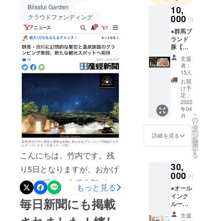
通じて、日
すが、まだ販売中の割引チ
Blissful Garden
10,
本全国の
000
クラウドファンディング
ケットもございます。
円
方々に、非
●群馬ブ
CAMPFIRE限定の割引チ
日常的な空
ランド
間をお楽し
豚【細
ケットは本日までとなって
谷のま
みいただ
支援
おりますので、ご来店をご
る豚】
者：
き、また、
1キログ
15人
検討の方は、本日中に是非
地元の肉や
ラム ●
お届
お礼の
野菜、それ
け予
ご購入ください。工事も
メール
定：
らを使った
◆グラ
2022
着々と進んでおり、当施設
年04
料理などを
ンピン
こ
月
のスタッフも力を合わせな
グ場で
の
楽しんでい
リ
提供し
タ
がら、Blissful Gardenを
ただく事
ー
ている
ン
詳細を見る
を
群馬の
で、地域の
選
創っております。スタッフ
択
ブラン
す
活性化や地
こんにちは。竹内です。残
る
ド豚(細
一同、当施設にご来店の皆
元のPRに
30,
谷のま
り5日となりますが、おかげ
さまにお会いできることを
る豚) 1
000
なっていけ
円
キログ
さまで現在、支援金額が
楽しみにしております。
ればと思っ
もっと見る
●オール
ラムを
3,178,000円集まり、105%
インク
ています。
郵送し
毎日新聞にも掲載
ルーシ
ます。
よろしくお
を突破しました。100%を超
ブ付き
画像は
支援
願いいたし
【ドー
1.4kg分