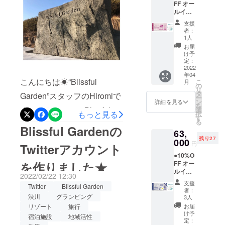
FF オー
リー ●
トで
ルバッ
ルイン
お礼の
す。
テリー
クルー
メール
（通常
付き。
支援
シブ付
◆グラ
販売価
専属コ
者：
き
ンド
格：
1人
ンシェ
【ドー
オープ
44000
ルジュ
お届
ムホテ
ン後に
円〜）
け予
(バト
ル型グ
ご宿泊
定：
地元の
ラー)付
ランピ
2022
いただ
素材を
き。 平
年04
ングリ
ける
ふんだ
日だけ
こんにちは☀“Blissful
こ
月
ゾート
「リ
の
んに
でな
リ
１泊２
ゾート
タ
使った
Garden”スタッフのHiromiで
く、
ー
日宿泊
宿泊」
ン
夕食、
詳細を見る
金・
を
券（ペ
す！なんと！！！Blissful
チケッ
選
朝食付
土・祝
もっと見る
択
ア）】
ト（通
す
き。お
前日の
る
Gardenの岩オブジェが着々
●オリジ
常販売
飲み物
ご利用
Blissful Gardenの
63,
ナルモ
価格：2
飲み放
も可
と出来上がってきました！
残り27
バイル
000
名
題。温
能。 ※
円
Twitterアカウント
バッテ
70000
泉入り
完成がとても楽しみです(=
利用期
●10%O
リー ●
円〜）
放題で
限は
FF オー
を作りました★
お礼の
´∀｀)人(´∀｀=)Blissful
です。
す。ロ
【2023
ルイン
メール
地元の
ゴ入り
年3月31
2022/02/22 12:30
Gardenにお越しの際は是非
クルー
グラン
素材を
モバイ
日】ま
支援
Twitter
Blissful Garden
シブ付
ドオー
ふんだ
ルバッ
者：
でにな
ここで記念写真を撮ってみ
き
プン後
渋川
グランピング
んに
3人
テリー
りま
【ドー
にご宿
使った
付き。
お届
リゾート
旅行
てはいかがでしょうか
す。 ※
ムホテ
泊いた
夕食、
け予
専属コ
ご予約
宿泊施設
地域活性
ル型グ
だける
定：
♡◆ACCESS〒377-0061 群
朝食付
ンシェ
は21年3