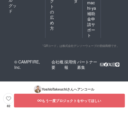
ル
ク
タ
mac
グッ
ト
hi-ya
ド
の
補助
広
金申
め
請サ
方
ポー
ト
「QRコード」は株式会社デンソーウェーブの登録商標です。
© CAMPFIRE,
会社概
採用情
パートナー
Inc.
要
報
募集
YoshioTakeuchi
さんへアンコール
もう一度プロジェクトをやってほしい
82