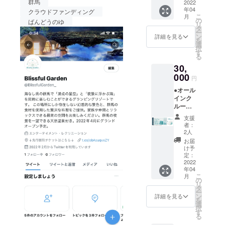
群馬
ランピ
2022
「リ
き。お
ルジュ
月頃よ
年04
馬県渋川市北橘町下箱田
ングリ
ゾート
クラウドファンディング
飲み物
(バト
り受付
こ
月
ゾート
宿泊」
の
飲み放
ラー)付
ばんどうのゆ
を開始
リ
605-5先行割引チケットはこ
１泊２
チケッ
タ
題。温
き。 平
させて
ー
日宿泊
ト（通
ン
泉入り
詳細を見る
日だけ
ちら
いただ
を
券（ペ
常販売
選
放題で
でなく
きます
択
ア）
価格：2
す
⬇https://lin.ee/MlCZ7z5LINE
す。ロ
金・
（先着
る
＋】 ●
名
ゴ入り
土・祝
順）。
30,
公式アカウントのURLから
オリジ
60000
モバイ
前日の
※ご予約
ナルモ
000
円〜）
ルバッ
ご利用
円
時の
購入できますので、ぜひご
バイル
です。
テリー
も可
キャン
●オール
バッテ
地元の
付き。
能。 ※
覧下さい♡ご質問などあり
セリポ
インク
リー ●
素材を
専属コ
利用期
リシー
ルーシ
お礼の
ふんだ
ましたらお気軽にご連絡下
ンシェ
限は
は「前
ブ付き
メール
んに
ルジュ
【2022
支援
日18時
【ドー
さい⭐︎
◆グラ
使った
(バト
者：
年4月か
以降の
ムホテ
ンド
夕食、
2人
ラー)付
ら2023
キャン
ル型グ
オープ
朝食付
き。 平
お届
年3月31
セル・
ランピ
ン後に
き。お
け予
日だけ
日】ま
ノー
ングリ
ご宿泊
定：
飲み物
でな
でにな
ショー
ゾート
2022
いただ
飲み放
く、
りま
：
年04
１泊２
ける
題。温
金・
す。 ※
100％」
こ
月
日宿泊
「リ
の
泉入り
土・祝
ご予約
とさせ
リ
券」人
ゾート
タ
放題で
前日の
は21年3
ていた
ー
数追加
宿泊」
ン
す。ロ
詳細を見る
ご利用
月頃よ
だきま
を
チケッ
チケッ
選
ゴ入り
も可
り受付
す。 ※
択
ト】 ●
ト（通
す
モバイ
能。 ※
を開始
ハイ
る
オリジ
常販売
ルバッ
利用期
させて
シーズ