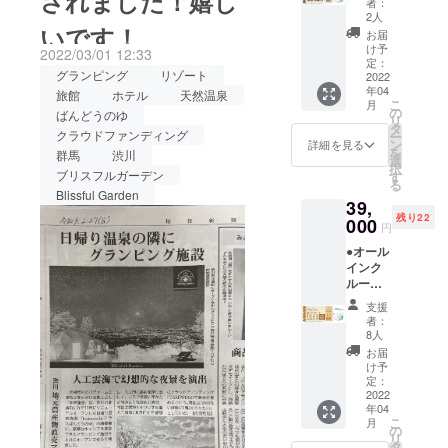
されました！嬉し
者：
えてもどんどん支援金額が
ムホテ
のイ
ます。
2人
いです！
ル型グ
メージ
集まっており、皆様からの
お届
ランピ
です。
け予
2022/03/01 12:33
ご支援、大変感謝しており
ングリ
写真は
定：
グランピング
リゾート
ゾート
2022
1.4kgの
ます。オープン準備や工事
年04
宿泊料
旅館
ホテル
天然温泉
イメー
こ
月
30%オ
ジで
の
ばんどうのゆ
も、建設会社の方々、ス
リ
フクー
す。写
タ
クラウドファンディング
ー
ポン】
真の中
タッフ一同で、急ピッチで
ン
詳細を見る
を
群馬
渋川
●オリジ
から1kg
選
択
進めております。。ドロー
ナルモ
ブリスフルガーデン
分のお
す
る
バイル
肉をお
Blissful Garden
ンから撮影した画像、ぜひ
39,
バッテ
送りし
残り22
リー ●
000
ます。
ご覧ください。また、現在
円
お礼の
●オール
メール
も取材の依頼が絶えず、産
インク
◆グラ
ルーシ
経新聞にも本日掲載され、2
ンド
ブ付き
オープ
支援
度目のYahoo!ニュースにも
【ドー
ン後に
者：
ムホテ
ご宿泊
8人
掲載されました。
ル型グ
いただ
お届
ランピ
ける
け予
https://news.yahoo.co.jp/artic
ングリ
「リ
定：
ゾート
2022
les/b3e3bc8a7eb93ca8e84f
ゾート
年04
１泊２
宿泊」
こ
月
178ca7ddd69d77bdafdc15
日宿泊
割引
の
リ
券（親
クーポ
タ