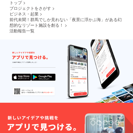
以降の
ご利用
トップ
>
日】ま
キャン
も可
プロジェクトをさがす
>
でにな
セル・
能。 地
ビジネス・起業
>
りま
ノー
元の素
す。 ※
前代未聞！群馬でしか見れない「夜景に浮かぶ海」がある幻
ショー
材をふ
ご予約
：
んだん
想的なリゾート施設を創る！
>
は21年3
100％」
に使っ
活動報告一覧
月頃よ
とさせ
た夕
り受付
ていた
食、朝
を開始
だきま
食付
させて
す。 ※
き。お
いただ
ハイ
飲み物
きます
シーズ
飲み放
（先着
ン
題。温
順）。
(12/24-
泉入り
※ご予約
1/10、
放題で
時の
5/1-
す。 ロ
キャン
5/7、
ゴ入り
セリポ
8/1-
モバイ
リシー
31)、利
ルバッ
は「前
用不
テリー
日18時
可。
付き。
以降の
専属コ
キャン
ンシェ
セル・
ルジュ
ノー
(バト
ショー
ラー)付
：
き。 ※
100％」