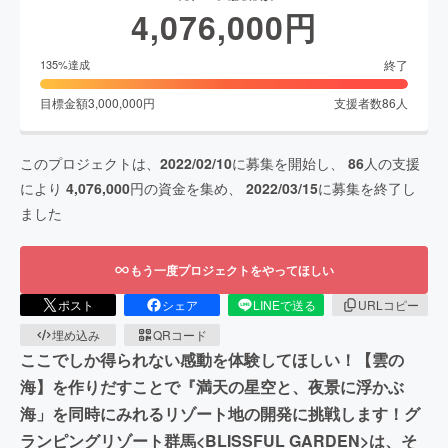
4,076,000
円
終了
135
%達成
目標金額
3,000,000
円
支援者数
86
人
このプロジェクトは、
2022/02/10
に募集を開始し、
86
人の支援
により
4,076,000
円の資金を集め、
2022/03/15
に募集を終了し
ました
もう一度プロジェクトをやってほしい
ポスト
シェア
LINEで送る
URLコピー
埋め込み
QRコード
ここでしか得られない感動を体験してほしい！【雲の
海】を作りだすことで『満天の星空と、夜景に浮かぶ
海」を同時にみれるリゾート地の開発に挑戦します！グ
ランピングリゾート群馬<BLISSFUL GARDEN>は、そ