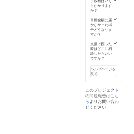
不可。
ショー
き。 ※
施設内
手数料はいく
素材を
：
利用期
を全て
らかかります
ふんだ
100％」
限は
貸し
か？
んに
とさせ
【2022
切って
使った
ていた
年4月か
ご宿泊
目標金額に届
夕食、
だきま
ら2023
いただ
かなかった場
朝食付
す。 ※
年3月31
けま
合どうなりま
き。お
ハイ
日】ま
す。最
すか？
飲み物
シーズ
でにな
大26名
飲み放
ン
りま
まで宿
支援で困った
題。温
(12/24-
す。 ※
泊可
時はどこに相
泉入り
1/10、
ご予約
能。
談したらいい
放題で
5/1-
は21年3
（通常
ですか？
す。ロ
5/7、
月頃よ
販売価
ゴ入り
8/1-
り受付
格：通
ヘルプページを
モバイ
31)、
を開始
常
見る
ルバッ
金・
させて
910000
テリー
土・祝
いただ
円〜）
付き。
前日は
きます
最大26
このプロジェクト
専属コ
利用不
（先着
名まで
の問題報告は
こち
ンシェ
可。
順）。
宿泊可
ルジュ
ら
よりお問い合わ
※ご予約
能。 ★
(バト
時の
平日だ
せください
ラー)付
キャン
けでな
き。 ※
セリポ
く、
利用期
リシー
金・
限は
は「前
土・祝
【2023
日18時
前日の
年3月31