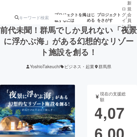
新
ロ
規
グ
会
プロジェクトを掲
はじ
プロジェクト
/
載するには
める
をさがす
イ
員
ン
登
前代未聞！群馬でしか見れない「夜景
録
に浮かぶ海」がある幻想的なリゾー
ト施設を創る！
人気のプロ
注目のリ
注目の新着プロ
募集終了が近いプ
もうすぐ公開
ジェクト
ターン
ジェクト
ロジェクト
されます
YoshioTakeuchi
ビジネス・起業
群馬県
アート・写真
音楽
現在の支援総
テクノロジー・ガジェット
ゲーム・サ
額
4,07
映像・映画
書籍・雑誌
6,00
ビジネス・起業
チャレンジ