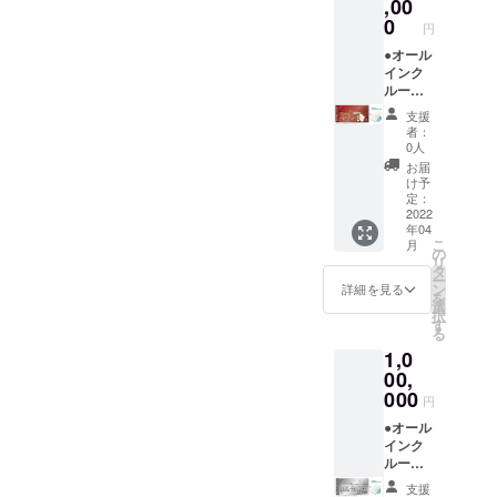
ルジュ
平日だ
リー ●
,00
させて
不可。
(バト
けでな
お礼の
いただ
0
円
ラー)付
く、
メール
きます
き。 ※
金・
◆グラ
●オール
（先着
利用期
土・祝
ンド
インク
順）。
限は
前日の
オープ
ルーシ
※ご予約
【2022
ご利用
ン後
ブ付き
時の
支援
年4月か
も可
に、施
【ドー
キャン
者：
ら2023
能。 地
設内を
ムホテ
セリポ
0人
年3月31
元の素
全て貸
ル型グ
リシー
お届
日】ま
材をふ
し切っ
ランピ
は「前
け予
でにな
んだん
てご宿
ングリ
日18時
定：
りま
に使っ
泊いた
ゾート
2022
以降の
年04
す。 ※
た夕
だけま
１泊２
キャン
こ
月
ご予約
食、朝
す。最
日 貸
セル・
の
リ
は21年3
食付
大26名
切宿泊
ノー
タ
ー
月頃よ
き。お
まで宿
チケッ
ショー
ン
詳細を見る
を
りご購
飲み物
泊可
ト＋】
：
選
択
入者先
飲み放
能。
●オリジ
100％」
す
る
行予約
題。温
（通常
ナルモ
とさせ
1,0
の受付
泉入り
販売価
バイル
ていた
を開始
放題で
格：通
バッテ
00,
だきま
させて
す。 ロ
常
リー ●
す。 ※
000
円
いただ
ゴ入り
728,000
お礼の
ハイ
きます
モバイ
円〜）
メール
●オール
シーズ
（先着
ルバッ
地元の
◆グラ
インク
ン
順）。
テリー
素材を
ンド
ルーシ
(12/24-
※ご予約
付き。
ふんだ
オープ
ブ付き
1/10、
支援