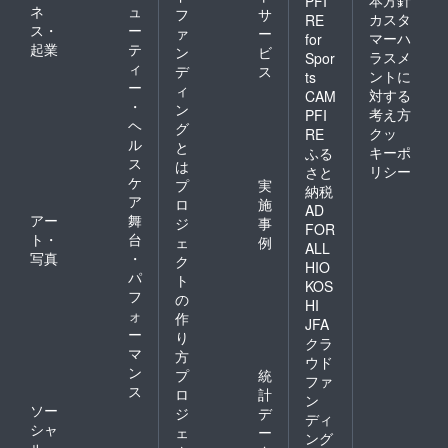
本方針
PFI
ネ
ュ
フ
サ
カスタ
RE
ス・
ー
ァ
ー
マーハ
for
起業
テ
ン
ビ
ラスメ
Spor
ィ
デ
ス
ントに
ts
ー
ィ
対する
CAM
・
ン
考え方
PFI
ヘ
グ
クッ
RE
ル
と
キーポ
ふる
ス
は
リシー
さと
ケ
プ
実
納税
ア
ロ
施
AD
アー
舞
ジ
事
FOR
ト・
台
ェ
例
ALL
写真
・
ク
HIO
パ
ト
KOS
フ
の
HI
ォ
作
JFA
ー
り
クラ
マ
方
ウド
ン
プ
統
ファ
ス
ロ
計
ン
ソー
ジ
デ
ディ
シャ
ェ
ー
ング