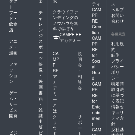
キャン
ダク
楽
求
ティ
ス
セル・
ト
CAM
ヘルプ
ノー
クラウドファ
フー
チ
ショー
PFI
お問い
ンディングの
ド・
ャ
：
RE
合わせ
ノウハウを無
飲食
レ
100％」
Crea
料で学ぼう
とさせ
店
ン
tion
各種規定
ていた
CAMPFIRE
ジ
CAM
だきま
アカデミー
アニ
ス
利用規
PFI
す。 ※
メ・
ポ
ハイ
約
RE
漫画
ー
CA
説
シーズ
細則
for
ツ
ン
MP
明
プライ
Soci
(12/24-
ファ
映
FI
会
バシー
al
1/10、
ッ
像
RE
・
ポリ
Goo
5/1-
ショ
・
ア
相
5/7、
シー
d
ン
映
カ
談
8/1-
特定商
CAM
画
31)、利
デ
会
取引法
PFI
用不
ゲー
書
ミ
に基づ
RE
可。
ム・
籍
ー
く表記
for
サー
・
と
情報セ
Ente
ビス
雑
は
キュリ
rtain
開発
誌
ク
サ
ティ方
men
出
ラ
ポ
針
t
版
ウ
ー
反社基
CAM
ビジ
ビ
ド
ト