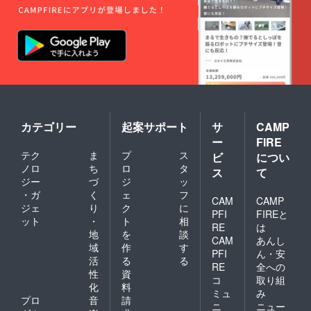
利用期
とさせ
限は
ていた
【2022
だきま
年4月か
す。 ※
ら2023
金・
年3月31
土・祝
日】ま
前日、
でにな
ハイ
りま
シーズ
す。 ※
ン
ご予約
(12/24-
は21年3
カテゴリー
起案サポート
サ
CAMP
1/10、
月頃よ
ー
FIRE
5/1-
り受付
テク
ま
プ
ス
5/7、
ビ
につい
を開始
8/1-31)
させて
ノロ
ち
ロ
タ
ス
て
は利用
いただ
ジー
づ
ジ
ッ
不可。
きます
・ガ
く
ェ
フ
CAM
CAMP
（先着
ジェ
り
ク
に
順）。
PFI
FIREと
ット
・
ト
相
※ご予約
RE
は
地
を
談
時の
CAM
あんし
キャン
域
作
す
PFI
ん・安
セリポ
活
る
る
RE
全への
リシー
性
資
は「前
コ
取り組
化
料
日18時
ミュ
み
プロ
音
請
以降の
ニ
ニュー