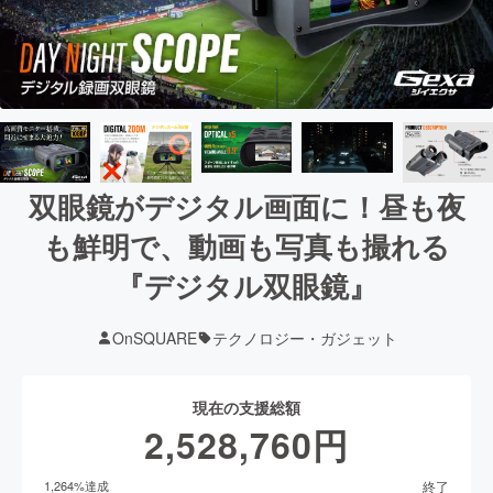
双眼鏡がデジタル画面に！昼も夜
も鮮明で、動画も写真も撮れる
『デジタル双眼鏡』
OnSQUARE
テクノロジー・ガジェット
現在の支援総額
2,528,760
円
終了
1,264
%達成