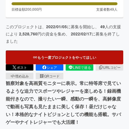
目標金額
200,000
円
支援者数
49
人
このプロジェクトは、
2022/01/05
に募集を開始し、
49
人の支援
により
2,528,760
円の資金を集め、
2022/02/17
に募集を終了し
ました
もう一度プロジェクトをやってほしい
ポスト
シェア
LINEで送る
URLコピー
埋め込み
QRコード
観察対象を高画質モニターに表示。常に特等席で見てい
るような迫力でスポーツやレジャーを楽しめる！録画機
能付きなので、撮りたい一瞬、感動の一瞬を、高解像度
で動画も写真も見たままに美しく保存！昼だけじゃな
い！本格的なナイトビジョンとしての機能も搭載。サバ
ゲーやナイトレジャーでも大活躍！