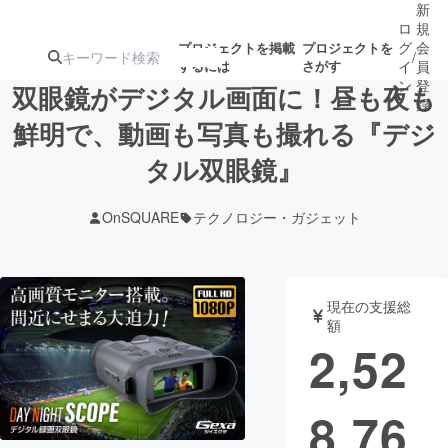
新
ロ
規
グ
会
プロジェクトを掲載
プロジェクトを
/
するには
さがす
イ
員
ン
登
双眼鏡がデジタル画面に！昼も夜も
録
鮮明で、動画も写真も撮れる『デジ
タル双眼鏡』
人気のプロ
注目のリ
注目の新着プロ
募集終了が近いプ
もうすぐ公開
ジェクト
ターン
ジェクト
ロジェクト
されます
OnSQUARE
テクノロジー・ガジェット
アート・写真
音楽
現在の支援総
テクノロジー・ガジェット
ゲーム・サ
額
2,52
映像・映画
書籍・雑誌
8,76
ビジネス・起業
チャレンジ