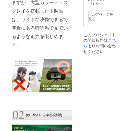
ますが、大型カラーディス
金はお
ですか？
受けい
プレイを搭載した本製品
たしか
ヘルプページを
ねま
は、ワイドな映像でまるで
見る
す。
間近にある特等席で見てい
このプロジェクト
るような迫力を楽しめま
の問題報告は
こち
す。
ら
よりお問い合わ
せください