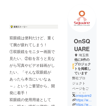
双眼鏡は便利だけど、重く
OnSQ
て腕が疲れてしまう！
UARE
①双眼鏡をモニター画面で
埼玉県
見たい、②欲を言うと見な
他に8件の
プロジェク
がら写真やビデオ録画がし
トを掲載し
たい、「そんな双眼鏡が
ています
弊社プロ
あったら本当にいいなぁ
ジェクト
～」というご要望から、開
ページをご
発に着手！
覧いただき
onsquare2
ありがとう
双眼鏡の使用用途として
https://www.onsquare.jp/
ございま
https://www.amazon.co.jp/stores/page/3BD6BDD3-00AD-4C5E-9585-D1074C0B74A9