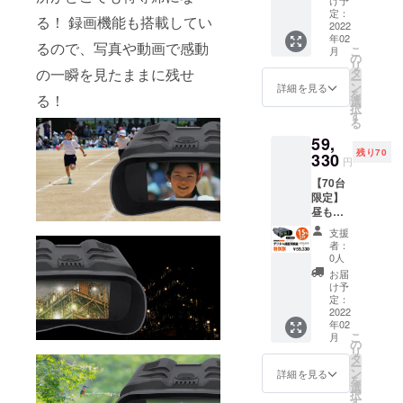
け予
ついては、
れるデ
定：
る！ 録画機能も搭載してい
発売前にご
ジタル
2022
年02
録画双
支援いただ
るので、写真や動画で感動
こ
月
眼鏡 ◆
の
けるユー
リ
デジタ
タ
の一瞬を見たままに残せ
ー
ザー様の声
ル録画
ン
詳細を見る
を
双眼鏡
る！
選
を、今後の
択
1台 一
す
商品開発や
る
般販売
59,
予定価
改良に反映
残り70
格：
330
できるた
円
69,800
め、本クラ
【70台
円の
限定】
20%OF
ウドファン
昼も夜
F ※税・
ディングに
も！動
送料は
支援
画も写
おいて「特
表示価
者：
真も撮
格に含
0人
別先行販売
れるデ
まれて
お届
価格」での
ジタル
おりま
け予
録画双
す。 ※
定：
ご提供をさ
眼鏡 ◆
2022
製品カ
せていただ
年02
デジタ
ラーは
こ
月
きます。
ル録画
ブラッ
の
リ
双眼鏡
クのみ
タ
ー
1台 一
となり
ン
詳細を見る
今後も、皆
を
般販売
ます。
選
択
予定価
様の生活に
※デザイ
す