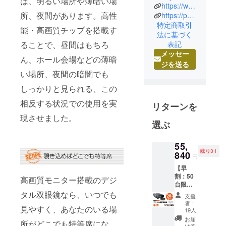
は、明るい場所や薄暗い場
https://www.amazon.co.jp/stores/page/124296D7-3831-4DC6-9F11-AD8E35A5D89A
す。
所、夜間があります。高性
https://page.line.me/687uxtpd?openQrModal=true
オンスクエ
特定商取引
ア株式会社
能・高画質チップを搭載す
法に基づく
は、日用雑
ることで、昼間はもちろ
表記
貨、電子製
メッセー
ん、ホール会場などの薄暗
品、医療機
ジを送る
い場所、夜間の暗闇でも
器など自社
オリジナル
しっかりと見られる、この
商品の企画
相反する状況での使用を実
リターンを
開発、製
現させました。
造・輸入販
選ぶ
売を行って
おります。
55,
現在は全国
残り31
840
円
量販店での
【早
販売もさせ
割：50
高画質モニター搭載のデジ
ていただい
台限
定】昼
タル双眼鏡なら、いつでも
ております
支援
も夜
者：
が、未発表
見やすく、あなたのいる場
も！動
19人
画も写
の新商品に
お届
所がどこでも特等席にな
真も撮