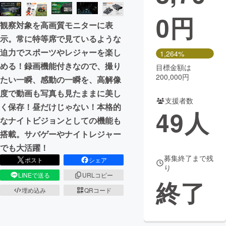
0
円
まちづくり・地域活性化
観察対象を高画質モニターに表
示。常に特等席で見ているような
CAMPFIRE for Social Good
CAMPFIRE Creation
迫力でスポーツやレジャーを楽し
1,264%
CAMPFIREふるさと納税
machi-ya
コミュニティ
める！録画機能付きなので、撮り
目標金額は
200,000円
たい一瞬、感動の一瞬を、高解像
度で動画も写真も見たままに美し
支援者数
く保存！昼だけじゃない！本格的
49
人
なナイトビジョンとしての機能も
搭載。サバゲーやナイトレジャー
でも大活躍！
募集終了まで残
ポスト
シェア
り
LINEで送る
URLコピー
終了
埋め込み
QRコード