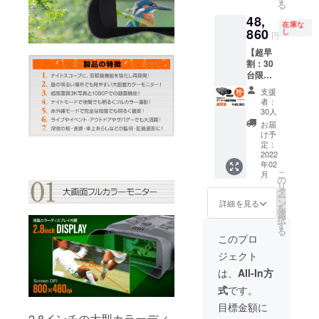
る
格：
ン・仕
お役に立て
48,
69,800
様は変
在庫な
るアイデア
円の
860
更にな
し
円
15%OF
る可能
商品の開発
【超早
F ※税・
性もご
に取り組ん
割：30
送料は
ざいま
台限
でいきます
表示価
す。 ※
定】昼
格に含
お届け
ので、本プ
支援
も夜
まれて
時期は
者：
ロジェクト
も！動
おりま
目安と
30人
画も写
す。 ※
も含め、皆
なりま
お届
真も撮
製品カ
す。 ※
け予
さまのご支
れるデ
ラーは
定：
製品不
援をいただ
ジタル
2022
ブラッ
良以外
年02
録画双
クのみ
での返
けますと幸
こ
月
眼鏡 ◆
となり
の
品・返
いです。
リ
デジタ
ます。
タ
金はお
ー
ル録画
※デザイ
ン
受けい
詳細を見る
を
双眼鏡
ン・仕
選
たしか
商品開発プ
択
1台 一
様は変
す
ねま
る
ロジェクト
般販売
更にな
す。
このプロ
予定価
る可能
ジェクト
格：
性もご
69,800
ざいま
は、
All-In方
円の
す。 ※
式
です。
30%OF
お届け
F ※税・
時期は
目標金額に
送料は
目安と
2.8インチの大型カラーディ