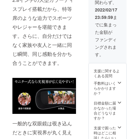
関わらず、
表示価
なりま
格に含
スプレイ搭載だから、特等
す。 ※
2022/02/17
まれて
製品不
23:59:59
ま
席のような迫力でスポーツ
おりま
良以外
す。 ※
での返
でに集まっ
やレジャーを堪能できま
製品カ
品・返
た金額が
ラーは
金はお
す。さらに、自分だけでは
ブラッ
受けい
ファンディ
クのみ
たしか
なく家族や友人と一緒に同
ングされま
となり
ねま
ます。
す。
じ瞬間、同じ感動を分かち
す。
※デザイ
合うことができます。
ン・仕
様は変
支援に関するよ
更にな
くある質問
る可能
性もご
手数料はいく
ざいま
らかかります
す。 ※
か？
お届け
時期は
目標金額に届
目安と
かなかった場
なりま
合どうなりま
す。 ※
すか？
製品不
一般的な双眼鏡は覗き込ん
良以外
支援で困った
だときに実視界が丸く見え
での返
時はどこに相
品・返
談したらいい