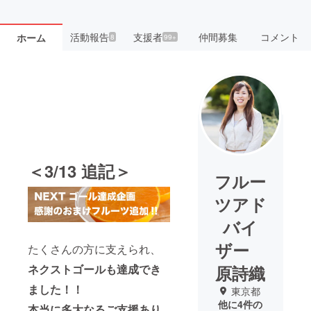
活動報告
支援者
仲間募集
コメント
ホーム
8
99+
＜3/13 追記＞
フルー
ツアド
バイ
ザー
たくさんの方に支えられ、
原詩織
ネクストゴールも達成でき
ました！！
東京都
他に4件の
本当に多大なるご支援あり