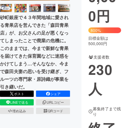
0
円
まちづくり・地域活性化
砂町銀座で４３年間地域に愛され
る青果店を営んできた「森田青果
CAMPFIRE for Social Good
CAMPFIRE Creation
800%
店」が、お父さんの足が悪くなっ
CAMPFIREふるさと納税
machi-ya
コミュニティ
目標金額は
てしまったことで廃業の危機に。
500,000円
このままでは、今まで新鮮な青果
を届けてきた保育園などに迷惑を
支援者数
230
かけてしまう…そんななか、今ま
で森田夫妻の思いを受け継ぎ、フ
ルーツの専門家・原詩織が事業を
人
引き継いだ。
ポスト
シェア
LINEで送る
URLコピー
募集終了まで残
埋め込み
QRコード
り