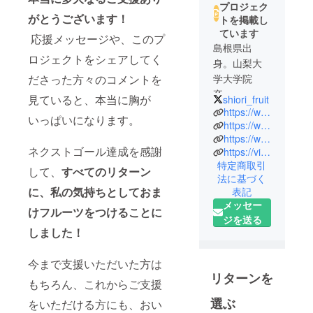
プロジェク
がとうございます！
トを掲載し
ています
応援メッセージや、このプ
島根県出
ロジェクトをシェアしてく
身。山梨大
学大学院
ださった方々のコメントを
卒。
見ていると、本当に胸が
shiori_fruit
ワイン科学
https://www.kudamono-tatsujin.com/
いっぱいになります。
研究セン
https://www.instagram.com/shiori_fruitadvisor/
https://www.youtube.com/channel/UC9MOPZ9doTq4WOI1l4OBORA
ターに所属
ネクストゴール達成を感謝
https://victoria-fruit.com/
し、ブドウ
特定商取引
の育種、ワ
して、
すべてのリターン
法に基づく
イン醸造、
に、
私の気持ちとしておま
表記
乳酸菌につ
メッセー
けフルーツをつけることに
いて学ぶ。
ジを送る
しました！
千葉の造り
酒屋に蔵人
として半年
今まで支援いただいた方は
リターンを
間勤務。
もちろん、これからご支援
大田市場直
選ぶ
をいただける方にも、おい
送のフルー