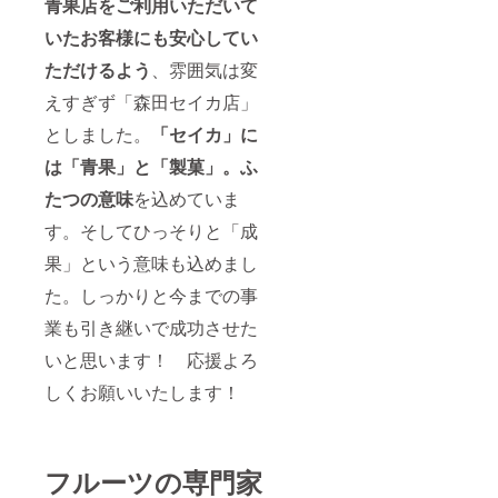
青果店をご利用いただいて
ご）、
でこぽ
いたお客様にも安心してい
ん、蜜
入りま
ただけるよう
、雰囲気は変
たは高
糖度り
えすぎず「森田セイカ店」
んご、
天草、
としました。
「セイカ」に
ころ
柿、完
は「青果」と「製菓」。ふ
熟金
たつの意味
を込めていま
柑、な
ど 2
す。そしてひっそりと「成
月：淡
雪（ピ
果」という意味も込めまし
ンクい
ち
た。しっかりと今までの事
ご）、
さくら
業も引き継いで成功させた
ももい
いと思います！ 応援よろ
ちご、
クイー
しくお願いいたします！
ンスプ
ラッ
シュ、
大将季
（でこ
フルーツの専門家
ぽ