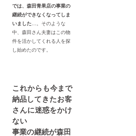
が起こ
ラブ
では、森田青果店の事業の
る可能
ラッ
性があ
ク、プ
継続ができなくなってしま
りま
レミア
す。ご
ム桃、
いました
…。そのような
了承く
貴陽
ださ
（大玉
中、森田さん夫妻はこの物
い。
プラ
ム）、
件を活かしてくれる人を探
ネクタ
し始めたのです。
リン、
グリー
ンハウ
スみか
ん、な
ど 9
月：
シャイ
これからも今まで
ンマス
カッ
納品してきたお客
ト、ナ
ガノ
さんに迷惑をかけ
パープ
ル、ク
イーン
ない
ニー
ナ、ク
事業の継続が森田
ラウン