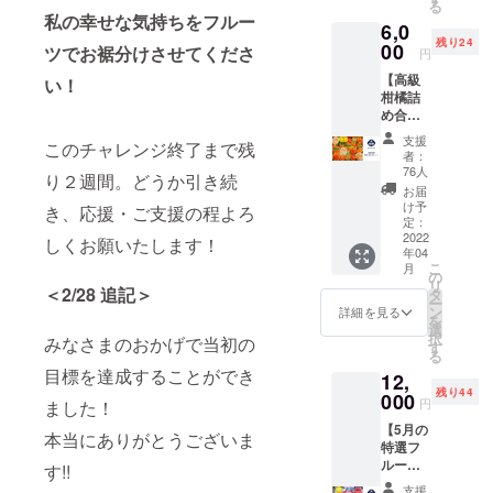
る
もっと楽し
ぞよろ
私の幸せな気持ちをフルー
6,0
しくお
んでもらえ
残り24
願いい
00
ツでお裾分けさせてくださ
円
るように、
たしま
【高級
生産者と消
す！
い！
柑橘詰
費者を繋げ
め合わ
るイベント
せセッ
支援
このチャレンジ終了まで残
ト】 好
を開催（2～
者：
評につ
76人
4回/年）して
り２週間。どうか引き続
き追加
お届
いました。
しまし
け予
き、応援・ご支援の程よろ
た！ 柑
定：
フルーツを
橘好き
2022
しくお願いたします！
もっと知っ
年04
必
こ
月
食！
てもらうお
の
リ
厳選し
＜2/28 追記＞
タ
いしく食べ
ー
た国産
ン
詳細を見る
を
てもらうた
の柑橘
選
択
みなさまのおかげで当初の
類を一
めに「フ
す
る
堂に食
ルーツアド
目標を達成することができ
12,
べられ
残り44
バイザー協
るセッ
000
円
ました！
トで
会」設立準
【5月の
す。さ
本当にありがとうございま
備中です。
特選フ
つき八
ルーツ
朔、美
す!!
セッ
生柑
支援