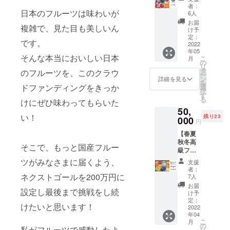
ト】好
（ミ
者：
評につ
日本のフルーツは味わいが
ショウ
6人
き追加
カ
お届
複雑で、見た目も美しいん
しまし
ン）、
け予
た！ フ
湘南
定：
です。
ルーツ
2022
ゴール
年05
の種類
ド、葉
そんな本当においしい日本
こ
月
が充実
付きデ
の
リ
し始め
コポン
タ
のフルーツを、このクラウ
ー
る5月の
など、
ン
詳細を見る
を
国産特
おいし
ドファンディングをきっか
選
択
選フ
い国産
す
る
けにぜひ味わってもらいた
ルーツ
柑橘が
50,
をお届
目白押
い！
残り23
けしま
000
し！ ※
円
す。 薮
画像は
【春夏
塚小玉
イメー
秋冬高
すい
ジで
そこで、もっと国産フルー
級フ
か、長
す。フ
ルーツ
崎産温
ルーツ
ツがみなさまに届くよう、
支援
味わい
室ビ
の入荷
者：
尽くし
ワ、宮
ネクストゴールを200万円に
状況に
7人
セッ
崎完熟
よっ
お届
設定し最後まで挑戦をし続
ト】特
マン
て、内
け予
別割引
ゴー、
定：
容に若
けたいと思います！
１万円
2022
パッ
干変更
年04
引き！
ション
が起こ
こ
月
フルー
フルー
の
る可能
私がフルーツで感動したよ
リ