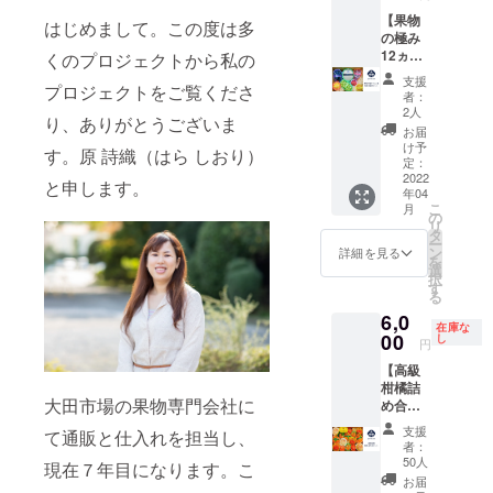
ツって
ださ
容に若
こんな
【果物
い。送
干変更
はじめまして。この度は多
におい
の極み
料込み
が起こ
しかっ
12ヵ月
です。
くのプロジェクトから私の
る可能
たん
毎月お
春（４
性があ
支援
プロジェクトをご覧くださ
だ」と
届け
月発
りま
者：
喜んで
セッ
送）：
す。ご
2人
り、ありがとうございま
いただ
ト】 フ
さつき
了承く
お届
ける
ルーツ
八朔、
ださい
け予
す。原 詩織（はら しおり）
品々で
アドバ
美生
定：
す。ぜ
イ
2022
柑、湘
と申します。
年04
ひご賞
ザー・
南ゴー
こ
月
味くだ
原詩織
ルド、
の
リ
さい。
が実際
葉付き
タ
ー
送料込
に食べ
デコポ
ン
詳細を見る
を
みで
て感動
ン、清
選
択
す。 ４
したフ
見タン
す
る
月：沖
ルーツ
ゴー
6,0
縄産パ
の数々
ル、宮
在庫な
イナッ
を１年
00
崎完熟
し
円
プル、
間毎月
マン
【高級
美生柑
お届け
ゴー、
柑橘詰
など ５
しま
国産パ
大田市場の果物専門会社に
め合わ
月：小
す。こ
イナッ
せセッ
玉すい
のセッ
プルな
支援
て通販と仕入れを担当し、
ト】 柑
か、小
トを食
どを予
者：
橘好き
玉マン
べれ
定 夏
50人
現在７年目になります。こ
必
ゴーな
ば、国
（８月
お届
食！