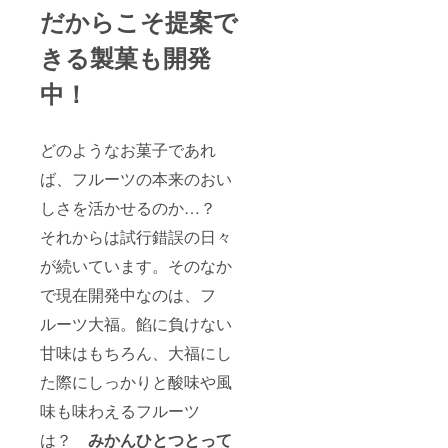
ん）、
だからこそ提案で
はまさ
き（柑
きる製菓も開発
橘）、
せと
か、こ
中！
ん太
（金
柑）、
土佐文
どのようなお菓子であれ
旦、な
ば、フルーツの本来のおい
ど 3
月：雪
しさを活かせるのか…？
うさぎ
（白い
それからは試行錯誤の日々
ち
ご）、
が続いています。そのなか
淡雪ま
たはミ
で現在開発中なのは、フ
ガキイ
ルーツ大福。餡に負けない
チゴ、
木成り
甘味はもちろん、大福にし
はっさ
く、日
た際にしっかりと酸味や風
向夏、
ブラッ
味も味わえるフルーツ
ドオレ
ンジ、
は？
みかんひとつとって