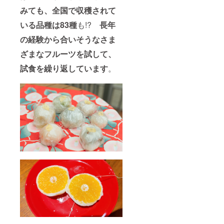
でこぽ
みても、全国で収穫されて
ん、た
またま
いる品種は83種
も!?
長年
エクセ
レント
の経験から合いそうなさま
（きん
か
ざまなフルーツを試して、
ん）、
など ※
試食を繰り返しています
。
画像は
イメー
ジで
す。フ
ルーツ
の入荷
状況に
よっ
て、内
容に若
干変更
が起こ
る可能
性があ
りま
す。ご
了承く
ださ
い。