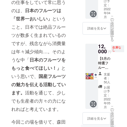
ど ６
産フ
発
け予
の仕事をしていて常に思う
厳選し
月：味
ルーツ
定：
送）：
た国産
2022
のは、
日本のフルーツは
の香メ
を極め
桃（糖
年04
の柑橘
ロン
られる
度13度
こ
月
「世界一おいしい」
という
類を一
（生産
こと請
の
以上の
リ
堂に食
者が日
け合
タ
プレミ
ー
こと。日本では絶品フルー
べられ
本でひ
い！
ン
アムな
詳細を見る
を
るセッ
とり！
一生に
選
桃）、
ツが数多く生まれているの
択
トで
稀
一度は
す
マス
る
す。さ
少！）
ぜひご
カッ
ですが、残念ながら消費量
12,
つき八
、佐藤
賞味い
ト・オ
在庫な
朔、美
000
錦など
ただき
は年々減少傾向…。そのよ
し
ブ・ア
円
生柑
７月：
たい、
レキサ
【5月の
うな中「
日本のフルーツを
（ミ
赤肉メ
特選国
ンドリ
特選フ
ショウ
ロン、
産フ
ア、岡
もっと食べてほしい！」
と
ルーツ
カ
プレミ
ルーツ
山オー
セッ
ン）、
アム桃
をお試
ロラブ
支援
いう思いで、
国産フルーツ
ト】 フ
湘南
など ８
しくだ
ラッ
者：
ルーツ
ゴール
月：
さ
50人
ク、貴
の魅力を伝える活動してい
の種類
ド、葉
オーロ
い！
陽、ネ
お届
が充実
付きデ
ラブ
送料込
け予
ます。
活動を通じて、少し
クタリ
し始め
コポン
定：
ラッ
みで
ン、グ
る5月の
2022
など、
でも生産者の方々の力にな
ク、貴
す。 4
リーン
年05
国産特
おいし
陽など
月：宮
ハウス
こ
月
れればと考えています。
選フ
い国産
の
９月：
崎県産
みかん
リ
ルーツ
柑橘が
タ
シャイ
完熟マ
などを
ー
をお届
目白押
ン
ンマス
ン
詳細を見る
予定 秋
を
今回この場を借りて、森田
けしま
し！ ※
選
カッ
ゴー、
（10月
択
す。 薮
画像は