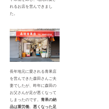
柑
かん、
て、内
橘）、
など 7
容に若
れるお店を営んできまし
せとか
月：赤
干変更
（高級
肉メロ
が起こ
た。
柑橘）
ン、
る可能
など ３
シャイ
性があ
月：白
ンマス
りま
いちご
カッ
す。ご
淡雪
ト、巨
了承く
（もし
峰（ブ
ださ
くはミ
ドウの
い。
ガキイ
王
チ
様）、
ゴ）、
プレミ
木成り
アム桃
はっさ
（糖度
くなど
13度以
※画像は
上）、
長年地元に愛される青果店
イメー
温室み
ジで
かん、
を営んできた森田さんご夫
す。フ
プラム
ルーツ
など 8
妻でしたが、昨年に森田の
の入荷
月：
状況に
シャイ
お父さんが足が悪くなって
よっ
ンマス
て、内
カッ
しまったのです。
青果の納
容に若
ト、
干変更
オーロ
品は重労働
。
悪くなった足