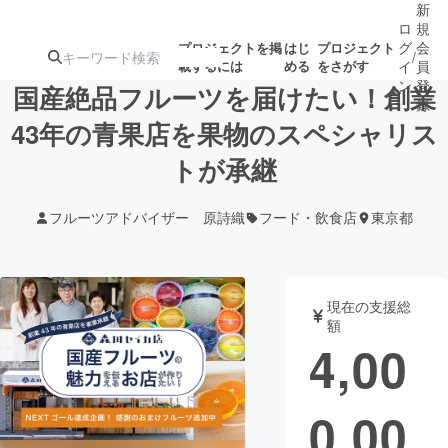
新
ロ
規
グ
会
プロジェクトを掲
はじ
プロジェクト
/
載するには
める
をさがす
イ
員
ン
登
国産絶品フルーツを届けたい！創業
録
43年の青果店を果物のスペシャリス
トが承継
人気のプロ
注目のリ
注目の新着プロ
募集終了が近いプ
もうすぐ公開
ジェクト
ターン
ジェクト
ロジェクト
されます
フルーツアドバイザー 原詩織
フード・飲食店
東京都
アート・写真
音楽
現在の支援総
テクノロジー・ガジェット
ゲーム・サ
額
4,00
映像・映画
書籍・雑誌
0,00
ビジネス・起業
チャレンジ