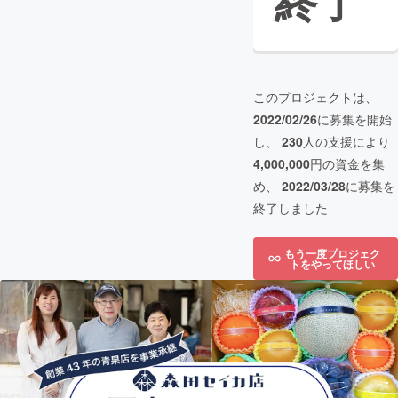
終了
このプロジェクトは、
2022/02/26
に募集を開始
し、
230
人の支援により
4,000,000
円の資金を集
め、
2022/03/28
に募集を
終了しました
もう一度プロジェク
トをやってほしい