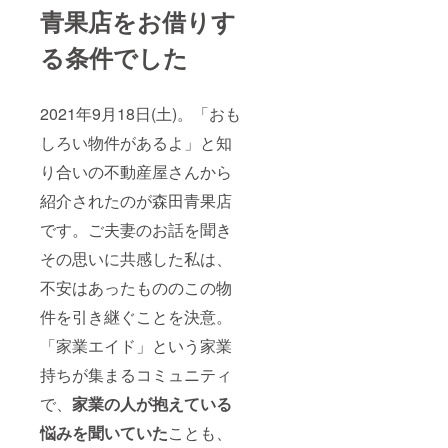
メロ
青果店をお借りす
ン、紅
ロマン
る条件でした
（りん
ご）、
あきづ
き梨、
2021年9月18日(土)。「おも
黄金
桃、な
しろい物件があるよ」と知
ど 10
月：ク
り合いの不動産屋さんから
ラウン
メロ
紹介されたのが森田青果店
ン、岡
山県産
です。ご夫妻のお話を聞き
ピオー
その思いに共感した私は、
ネ、“太
鼓判”南
不安はあったもののこの物
水梨、
紅白り
件を引き継ぐことを決意。
んご、
温室
「家業エイド」という家業
柿、ゆ
らっ子
持ちが集まるコミュニティ
みか
で、
家業の人が抱えている
ん、な
ど 11
悩みを聞いていた
ことも、
月：柿3