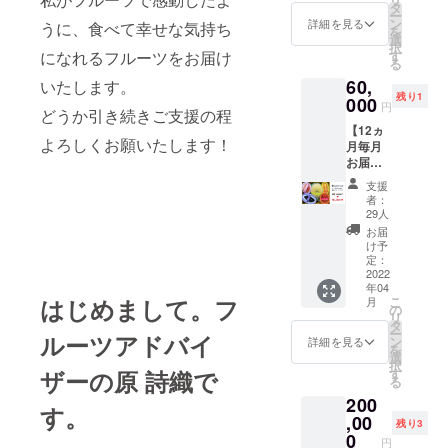
ツアド
ツ、
タ
性があ
ー
バイ
ニュー
ン
りま
詳細を見る
うに、食べて幸せな気持ち
を
ザーの
サマー
選
す。ご
択
原詩織
オレン
す
になれるフルーツをお届け
了承く
る
が、全
ジ（す
ださ
60,
国の
いたします。
べて国
い。
残り1
津々
000
産フ
円
どうか引き続きご支援の程
浦々の
ルー
【12ヵ
おいし
ツ）な
よろしくお願いたします！
月毎月
い高級
ど、初
お届け
フルー
夏の恵
厳選フ
ツセッ
みを堪
支援
ルーツ
トを、
能いた
者：
セッ
季節ご
だける
29人
ト】特
と
セット
お届
別割引
（春・
です。
け予
１万
夏・
定：
送料込
2,000円
2022
秋・
みで
年04
引き！
冬）で
す。 ※
こ
はじめまして。フ
月
旬の厳
送付さ
の
画像は
リ
選国産
せてい
タ
イメー
ー
ルーツアドバイ
フルー
ただき
ン
ジで
詳細を見る
を
ツを１
ます。
選
す。フ
択
年間毎
日本の
す
ザーの原 詩織で
ルーツ
る
月お届
フルー
の入荷
200
け。
ツの四
状況に
す。
「フ
,00
季をご
よっ
残り3
ルー
満喫く
0
て、内
円