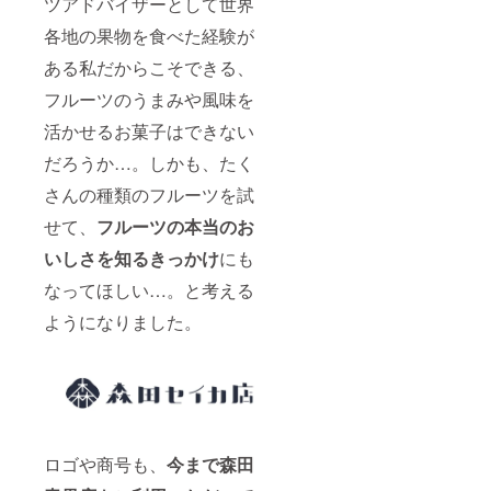
ツアドバイザーとして世界
12月：
プレミ
各地の果物を食べた経験が
アムい
ちご、
ある私だからこそできる、
ルレク
チエ、
フルーツのうまみや風味を
紅まど
んな、
活かせるお菓子はできない
太天
だろうか…。しかも、たく
柿、香
緑（キ
さんの種類のフルーツを試
ウ
イ）、
せて、
フルーツの本当のお
蜜入り
りん
いしさを知るきっかけ
にも
ご、プ
レミア
なってほしい…。と考える
ムみか
ん、王
ようになりました。
林、な
ど 1
月：化
粧箱入
りいち
ご、や
よいひ
め（い
ロゴや商号も、
今まで森田
ち