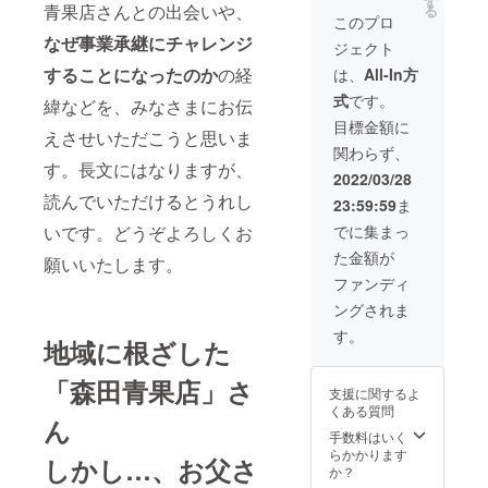
す
ト、長
沖縄県
発
青果店さんとの出会いや、
る
塚小玉
イメー
野パー
産パイ
このプロ
送）：
すい
ジで
プル、
ン
静岡ク
なぜ事業承継にチャレンジ
ジェクト
か、長
す。フ
梨など
（ピー
ラウン
崎産温
ルーツ
することになったのか
の経
を 10
チパイ
は、
All-In方
メロ
室ビ
の入荷
月：ピ
ン、ス
ン、ピ
式
です。
ワ、宮
緯などを、みなさまにお伝
状況に
ヨー
ナック
ヨー
崎完熟
よっ
ネ、紅
パイ
目標金額に
ネ、太
えさせいただこうと思いま
マン
て、内
白りん
ン）、
鼓判
関わらず、
ゴー、
容に若
ごなど
さつき
（南水
す。長文にはなりますが、
パッ
干変更
11月：
八朔、
2022/03/28
梨）、
ション
が起こ
柿３種
葉付き
紅白り
読んでいただけるとうれし
23:59:59
ま
フルー
る可能
（秋
でこぽ
んご
ツ、
性があ
王、太
ん、清
いです。どうぞよろしくお
でに集まっ
（厳然
ニュー
りま
天柿、
見タン
した赤
た金額が
サマー
願いいたします。
す。ご
太秋柿
ゴー
リンゴ
オレン
了承く
など、
ル、美
ファンディ
と青リ
ジ（す
ださ
仕入れ
生柑、
ンゴ計
ングされま
べて国
い。
によっ
黄金
２個）
産フ
て品種
柑、な
す。
などを
地域に根ざした
ルー
は変わ
ど 5
予定 冬
ツ）な
りま
月：藪
（１月
ど、初
「森田青果店」さ
す）、
塚産小
発
支援に関するよ
夏の恵
さぬき
玉スイ
送）：
くある質問
みを堪
ゴール
カ、宮
ん
厳選い
能いた
手数料はいく
ド（キ
崎県産
ちご
だける
らかかります
ウイフ
完熟マ
（やよ
しかし…、お父さ
セット
か？
ルー
ン
いひめ
です。