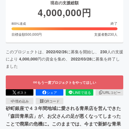
現在の支援総額
4,000,000
円
終了
800
%達成
目標金額
500,000
円
支援者数
230
人
このプロジェクトは、
2022/02/26
に募集を開始し、
230
人の支援
により
4,000,000
円の資金を集め、
2022/03/28
に募集を終了し
ました
もう一度プロジェクトをやってほしい
ポスト
シェア
LINEで送る
URLコピー
埋め込み
QRコード
砂町銀座で４３年間地域に愛される青果店を営んできた
「森田青果店」が、お父さんの足が悪くなってしまった
ことで廃業の危機に。このままでは、今まで新鮮な青果