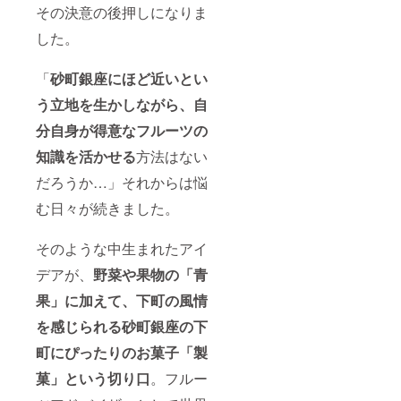
種食べ
その決意の後押しになりま
比べ
（秋
した。
王、紀
ノ川
柿、太
「
砂町銀座にほど近いとい
秋柿、
う立地を生かしながら、自
太天
柿、な
分自身が得意なフルーツの
ど）、
紫苑
知識を活かせる
方法はない
（ぶど
う）、
だろうか…」それからは悩
紅白り
んご
む日々が続きました。
（ぐん
ま名
月、北
そのような中生まれたアイ
あか
デアが、
野菜や果物の「青
り、な
ど）、
果」に加えて、下町の風情
媛美月
みか
を感じられる砂町銀座の下
ん、さ
ぬき
町にぴったりのお菓子「製
ゴール
ドキウ
菓」という切り口
。フルー
イなど