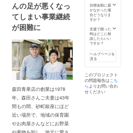
ツ）な
ゴー、
or さく
んの足が悪くなっ
送料込
目標金額に届
ど 12
パッ
らもも
みで
かなかった場
月：紅
ション
いち
す。 ※
てしまい事業継続
合どうなりま
まどん
フルー
ご、な
画像は
すか？
な、ル
ツ、温
ど）、
イメー
レクチ
室び
が困難に
化粧箱
ジで
支援で困った
エ（新
わ、温
いちご
す。フ
時はどこに相
潟産高
室佐藤
（いば
ルーツ
談したらいい
級洋
錦、
らキッ
の入荷
ですか？
梨）な
ニュー
ス or い
状況に
ど １
サマー
ちごさ
よっ
月：フ
オレン
ん、な
ヘルプページを
て、内
ルーツ
ジ、な
ど）、
見る
容に若
アドバ
ど 6
デコポ
干変更
イザー
月：味
ン、蜜
が起こ
厳選い
の香メ
星（蜜
このプロジェクト
る可能
ちご、
ロン、
入りり
の問題報告は
こち
性があ
特選デ
宮崎県
んご）
りま
ら
よりお問い合わ
コポン
産完熟
などを
森田青果店の創業は1978
す。ご
など ２
マン
せください
予定 ※
了承く
月：フ
ゴー、
画像は
年。森田さんご夫妻は43年
ださい
ルーツ
佐藤
イメー
アドバ
錦、キ
間もの間、砂町銀座にほど
ジで
イザー
ングデ
す。フ
近い場所で、地域の保育園
厳選い
ラウエ
ルーツ
ちご、
ア、温
の入荷
やお肉屋さんなどにお野菜
甘平
室桃、
状況に
（高級
温室み
よっ
や果物を卸し、地元に愛さ