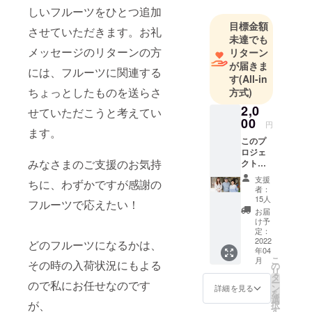
しいフルーツをひとつ追加
ツの販売を2
目標金額
年半経験。
させていただきます。お礼
未達でも
現在は大田
メッセージのリターンの方
リターン
市場にて、
が届きま
には、フルーツに関連する
フルーツの
す
(All-in
サブスクリ
ちょっとしたものを送らさ
方式)
プション
2,0
せていただこうと考えてい
サービスで
00
円
ます。
あるフルー
このプ
ツ定期宅
ロジェ
みなさまのご支援のお気持
クトを
配”果物の達
応援し
人”を運営し
支援
ちに、わずかですが感謝の
てくだ
者：
ています。
さる方
15人
フルーツで応えたい！
へ。 お
また、一般
お届
礼の
け予
社団法人
メッ
定：
FRUIT
セージ
2022
どのフルーツになるかは、
年04
を送付
LOVERS
こ
月
させて
その時の入荷状況にもよる
の
LIFEを立ち
リ
いただ
タ
ー
ので私にお任せなのです
きま
上げ、フ
ン
詳細を見る
を
す。 応
選
ルーツを
が、
択
援どう
す