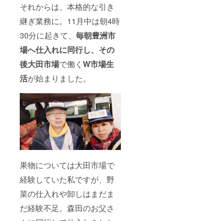
それからは、本格的な引き
継ぎ業務に。11月中は朝4時
30分に起きて、
毎朝豊洲市
場へ仕入れに同行し、その
後大田市場
で働く
W市場生
活
が始まりました。
果物については大田市場で
経験していた私ですが、野
菜の仕入れや卸しはまだま
だ経験不足。森田のお父さ