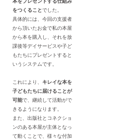
本をプレゼントする仕組み
間１
０，０
をつくること
でした。
００人
以上の
具体的には、今回の支援者
子ども
から頂いたお金で私の本屋
たち
に、
から本を購入し、それを放
「どう
せ無
課後等デイサービスや子ど
理」を
はね返
もたちにプレゼントすると
し、夢
をあき
いうシステムです。
らめな
いこと
の大切
これにより、
キレイな本を
さを伝
える活
子どもたちに届けることが
動をし
ている
可能
で、継続して活動がで
※スポン
サーに
きるようになります。
相応し
くない
また、出版社とコネクショ
と判断
ンのある本屋が主体となっ
した名
前は掲
て動くことで、様々な付加
載でき