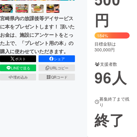
円
宮崎県内の放課後等デイサービス
に本をプレゼントします！ 頂いた
お金は、施設にアンケートをとっ
184%
た上で、「プレゼント用の本」の
目標金額は
300,000円
購入に使わせていただきます。
ポスト
シェア
支援者数
LINEで送る
URLコピー
96
人
埋め込み
QRコード
募集終了まで残
り
終了