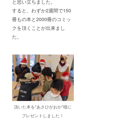
と思い立ちました。
株式会
子ども
動をし
社カム
たち
ている
すると、わずか2週間で150
イス
に、
※講演会
ペース
「どう
冊もの本と2000冊のコミッ
の近日
ワーク
せ無
に視聴
ス・代
クを頂くことが出来まし
理」を
先のリ
表取締
はね返
ンクを
た。
役。 Ｎ
し、夢
お送り
ＰＯ法
をあき
いたし
人北海
らめな
ます。
道宇宙
いこと
※リンク
科学技
の大切
の無断
術創成
さを伝
転送は
セン
える活
禁止で
ター
動をし
す
（ＨＡ
ている
ＳＴＩ
※講演会
Ｃ）・
の近日
理事。
に視聴
幼少の
先のリ
頃より
ンクを
紙飛行
お送り
頂いた本を"あさひがおか"様に
機が好
いたし
きで、
ます。
プレゼントしました！
大学で
※リンク
は流体
の無断
力学を
転送は
学び、
禁止で