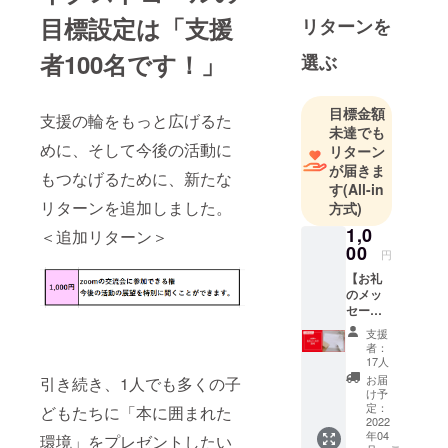
内にある
目標設定は「支援
リターンを
「放課後デ
イサービ
者100名です！」
選ぶ
ス」の圧倒
的な本不足
目標金額
を解決させ
支援の輪をもっと広げるた
未達でも
るべく、本
めに、そして今後の活動に
リターン
の寄付活動
が届きま
もつなげるために、新たな
に励んでい
す
(All-in
ます。長期
リターンを追加しました。
方式)
的に活動が
1,0
＜追加リターン＞
続くよ
00
円
う、"まちの
【お礼
本屋"の挑戦
のメッ
セー
に支援して
ジ】 た
頂けたら嬉
支援
だただ
者：
しいです。
応援し
17人
てくだ
お届
引き続き、1人でも多くの子
さる皆
け予
様へ。
定：
どもたちに「本に囲まれた
CAMPF
2022
年04
IREの
環境」をプレゼントしたい