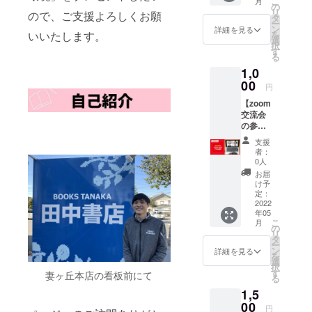
こ
月
メッ
の
リ
ので、ご支援よろしくお願
セージ
タ
ー
でお礼
ン
詳細を見る
いいたします。
を
のメッ
選
択
セージ
す
る
をお送
1,0
りさせ
ていた
00
円
だきま
【zoom
す。
交流会
の参加
権】 今
支援
回の活
者：
動まで
0人
の経緯
お届
やこれ
け予
からの
定：
活動の
2022
年05
展望、
こ
月
その他
の
リ
の私の
タ
ー
本屋で
ン
詳細を見る
を
の新し
選
択
い活動
す
妻ヶ丘本店の看板前にて
る
のお話
1,5
を聞く
ことが
00
円