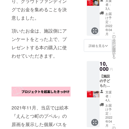
り、クラウドファンディン
支援
利】 宮
植松努
当日、
者：
崎県内
さんの
グでお金を集めることを決
視聴で
3人
の施設
web講
きない
お届
にて、
意しました。
演会に
方向け
け予
本棚を
参加す
定：
にアー
一緒に
2022
ること
カイブ
頂いたお金は、施設側にア
年04
DIYして
ができ
保存し
こ
月
プレゼ
ます。
の
た動画
ンケートをとった上で、プ
リ
ントす
6/18(土
タ
視聴の
ー
る体験
）の日
ン
URLを
詳細を見る
レゼントする本の購入に使
を
に参加
中に90
選
お送り
択
できま
分程度
す
しま
わせていただきます。
る
す。 日
で開催
す。
10,
程は支
予定。
（正式
援者さ
000
当日、
な日時
円
まと施
視聴で
やプロ
【施設
設の都
きない
グラム
の子ど
合に合
方向け
は、決
もたち
わせて
にアー
まり次
と遊べ
調整い
カイブ
第ご連
支援
る権
たしま
保存し
絡致し
者：
利】 訪
す。プ
た動画
4人
ます）
問日は
レゼン
視聴の
【略
お届
2021年11月、当店では絵本
支援者
ト企画
URLを
け予
歴】 植
さまと
のメン
定：
お送り
松 努
『えんとつ町のプペル』の
施設の
2022
バーと
しま
(ウエマ
年04
都合を
共に、
す。
原画を展示した個展バスを
ツ ツ
こ
月
聞いた
施設に
の
（正式
トム) １