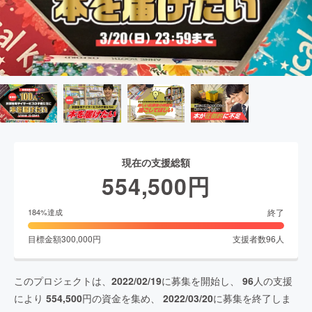
現在の支援総額
554,500
円
終了
184
%達成
目標金額
300,000
円
支援者数
96
人
このプロジェクトは、
2022/02/19
に募集を開始し、
96
人の支援
により
554,500
円の資金を集め、
2022/03/20
に募集を終了しま