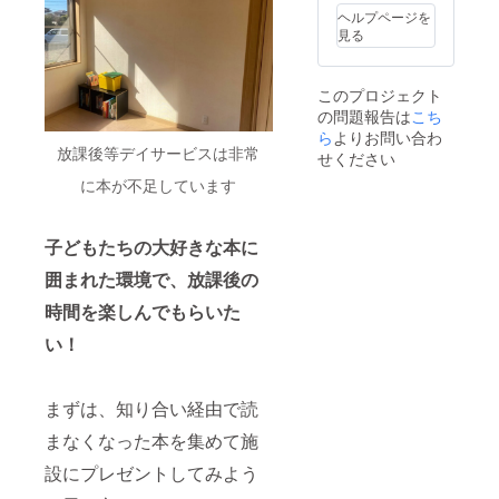
想教
「right
宙開発
その一
ヘルプページを
室』
」
企業と
方で、
見る
（サン
「light
の共同
全国各
クチュ
」。書
事業な
地での
アリ出
く力
ど、
講演や
このプロジェクト
版）を
で、
「人の
モデル
の問題報告は
こち
50冊、
まっす
可能性
ロケッ
プレゼ
ぐに、
ら
よりお問い合わ
を奪わ
ト教室
放課後等デイサービスは非常
ントす
照らす
ない社
せください
を通じ
ること
を合言
会」の
て、年
に本が不足しています
ができ
葉に、
実現の
間１
ます。
ジャン
ため邁
０，０
※ 【略
ルにと
進して
００人
歴】 植
らわれ
子どもたちの大好きな本に
いる。
以上の
松 努
ること
その一
子ども
囲まれた環境で、放課後の
(ウエマ
なく、
方で、
たち
ツ ツ
自分た
全国各
に、
時間を楽しんでもらいた
トム) １
ちが本
地での
「どう
９６６
当にお
講演や
せ無
い！
年、北
もしろ
モデル
理」を
海道芦
いと思
ロケッ
はね返
別市生
う本だ
ト教室
し、夢
まれ。
けを出
まずは、知り合い経由で読
を通じ
をあき
株式会
版して
て、年
らめな
社植松
いま
まなくなった本を集めて施
間１
いこと
電機・
す。
０，０
の大切
設にプレゼントしてみよう
代表取
００人
さを伝
締役。
以上の
える活