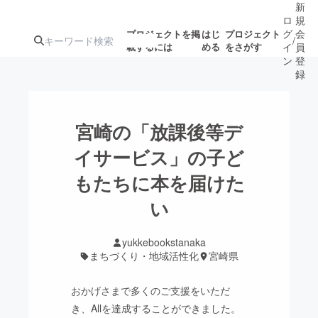
新
ロ
規
グ
会
プロジェクトを掲
はじ
プロジェクト
/
載するには
める
をさがす
イ
員
ン
登
録
人気のプロ
注目のリ
注目の新着プロ
募集終了が近いプ
もうすぐ公開
宮崎の「放課後等デ
ジェクト
ターン
ジェクト
ロジェクト
されます
イサービス」の子ど
もたちに本を届けた
アート・写真
音楽
い
テクノロジー・ガジェット
ゲーム・サ
yukkebookstanaka
まちづくり・地域活性化
宮崎県
映像・映画
書籍・雑誌
おかげさまで多くのご支援をいただ
ビジネス・起業
チャレンジ
き、Allを達成することができました。