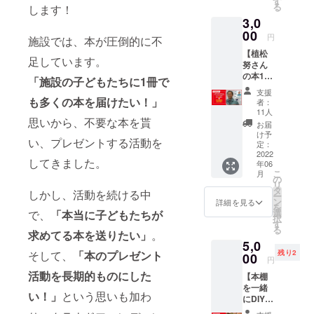
す
る
します！
心を“天
3,0
職"に変
える空
00
円
施設では、本が圧倒的に不
想教
【植松
室』
足しています。
努さん
（サン
の本1冊
クチュ
「施設の子どもたちに1冊で
購入
アリ出
支援
&WEB
版）を1
も多くの本を届けたい！」
者：
講演の
冊、プ
11人
思いから、不要な本を貰
参加】
レゼン
お届
植松努
トでき
け予
い、プレゼントする活動を
さん
ます。
定：
著、
2022
また、
してきました。
年06
『好奇
植松努
こ
月
心を“天
さんの
の
リ
職"に変
web講
タ
しかし、活動を続ける中
ー
える空
演会に
ン
詳細を見る
を
想教
参加す
選
で、
「本当に子どもたちが
択
室』
ること
す
る
（サン
求めてる本を送りたい」
。
ができ
5,0
クチュ
ます。
そして、
「
本のプレゼント
残り2
アリ出
00
6/18(土
円
版）を1
）の日
活動を長期的ものにした
【本棚
冊、購
中に90
を一緒
入でき
分程度
い！」
という思いも加わ
にDIYで
ます。
で開催
きる権
また、
予定。