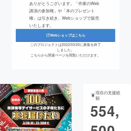
ありがとうございます。「作家のWeb
講演の参加権」や「本のプレゼント
まちづくり・地域活性化
権」は引き続き、Webショップで販売
いたします。
CAMPFIRE for Social Good
CAMPFIRE Creation
Webショップはこちら
CAMPFIREふるさと納税
machi-ya
コミュニティ
このプロジェクトは2022/03/20に募集を終了
しました。
こちらから関連ページを閲覧いただけます。
現在の支援総
額
554,
500