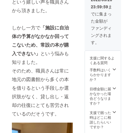
という嬉しい声を職員さん
が出さ
※施設の
空機設
宇宙空
23:59:59
ま
れます
職員や
計を手
間と同
から頂きました。
③web
子ども
がけ
でに集まっ
じ無重
講演会
たちか
た。 植
力状態
た金額が
の視聴
ら、ラ
松電機
を作り
権を宮
イツ社
しかし一方で
「施設に自治
では、
ファンディ
出す微
崎の放
さま専
バッテ
小重力
ングされま
体の予算がなかなか回って
課後等
用のお
リー式
の実
デイ
礼動画
マグ
す。
験、小
こないため、常設の本が購
サービ
をお送
ネット
型人工
スの子
りいた
開発の
衛生開
入できない」
という悩みも
どもた
しま
他、ロ
発、ア
支援に関するよ
ちにプ
す。 ラ
ケット
知りました。
メリカ
くある質問
レゼン
イツ社
開発、
民間宇
トでき
さま紹
そのため、職員さんは常に
手数料はいく
宇宙空
宙開発
ます ま
介 2016
らかかります
間と同
企業と
地元の図書館から多くの本
た、宮
年創
か？
じ無重
の共同
崎県内
業。海
力状態
事業な
を借りるという手段しか選
の施設
とタコ
目標金額に届
を作り
ど、
の子ど
と本の
かなかった場
出す微
「人の
択肢がなく、貸し出し・返
もたち
まち
合どうなりま
小重力
可能性
に植松
「兵庫
すか？
の実
を奪わ
却の往復にとても苦労され
努さん
県明石
験、小
ない社
著、
市」の
支援で困った
ているのだそうです。
型人工
会」の
『好奇
出版社
時はどこに相
衛生開
実現の
心を“天
です。
談したらいい
発、ア
ため邁
職"に変
「write
ですか？
メリカ
進して
える空
s」
民間宇
いる。