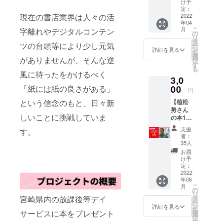
設の子
招待リ
転送は
け予
どもた
ンクの
定：
禁止で
現在の書店業界は人々の活
ちに本
2022
無断転
す
年04
を1冊プ
送は禁
こ
月
字離れやデジタルコンテン
レゼン
止で
の
リ
トでき
す。
タ
ツの台頭等により少し元気
ー
ます。
ン
詳細を見る
を
※こちら
選
がありませんが、そんな逆
択
は上乗
す
る
せ支援
風に待ったをかけるべく
3,0
も受け
付けて
「紙には紙の良さがある」
00
円
ます ※
という信念のもと、日々新
【植松
施設の
努さん
子ども
しいことに挑戦していま
の本1冊
たちや
プレゼ
職員か
支援
す。
ント
らのお
者：
&WEB
礼動画
35人
講演の
も付い
お届
参加】
てま
け予
宮崎県
す。
定：
内の施
2022
年06
設の子
こ
月
どもた
の
リ
ちに植
宮崎県内の放課後等デイ
タ
ー
松努さ
ン
詳細を見る
を
サービスに本をプレゼント
ん著、
選
択
『好奇