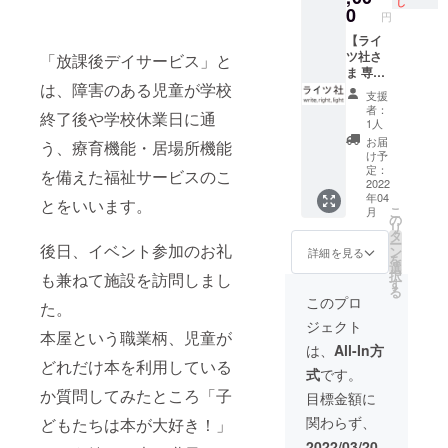
し
負担と
な特典
0
ワーク
理事。
円
なりま
です。
ス・代
幼少の
す。
①講演
【ライ
表取締
頃より
会のタ
ツ社さ
「放課後デイサービス」と
役。 Ｎ
紙飛行
イトル
ま 専
ＰＯ法
機が好
は、障害のある児童が学校
に名前
用 10
人北海
きで、
支援
や会社
万円分
道宇宙
大学で
者：
終了後や学校休業日に通
名、
の図書
科学技
1人
は流体
サービ
カード
術創成
力学を
お届
う、療育機能・居場所機能
ス名を
をプレ
セン
け予
学び、
入れら
ゼント
定：
ター
を備えた福祉サービスのこ
卒業後
れます
できる
2022
（ＨＡ
に入っ
年04
例：
権】 宮
とをいいます。
ＳＴＩ
た会社
こ
月
【○○○pr
崎県の
の
Ｃ）・
では航
リ
esents
放課後
タ
理事。
空機設
ー
後日、イベント参加のお礼
植松努
等デイ
ン
幼少の
詳細を見る
計を手
を
web講
サービ
選
頃より
がけ
択
も兼ねて施設を訪問しまし
演会】
スの子
す
紙飛行
た。 植
る
②支援
どもた
機が好
このプロ
松電機
た。
いただ
ちに図
きで、
では、
ジェクト
いた直
書カー
大学で
バッテ
本屋という職業柄、児童が
後か
ド10万
は流体
は、
All-In方
リー式
ら、内
円分を
どれだけ本を利用している
力学を
マグ
式
です。
容確認
プレゼ
学び、
ネット
後、全
ントす
か質問してみたところ「子
卒業後
目標金額に
開発の
ての告
ること
に入っ
他、ロ
関わらず、
どもたちは本が大好き！」
知関係
ができ
た会社
ケット
に名前
ます。
では航
2022/03/20
開発、