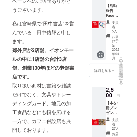
ページへのご訪
問ありが
と
できま
【活動
す。参
うござ
います。
報告
加者ど
Facebo
うし
okグ
で、本
私は宮崎県で”田中書店"を営
支援
ループ
のプレ
者：
への招
ゼント
5人
んでいる、田中佑輝と申し
待】 プ
活動を
お届
レゼン
ます。
広げる
け予
トの報
ための
定：
郊外店が2店舗、イオンモー
告や活
2022
意見交
年04
動を広
換も行
こ
ルの中に1店舗の合計3店
月
げるた
いま
の
リ
めの意
す。
タ
舗、創業130年ほどの老舗書
ー
見交換
※zoom
ン
詳細を見る
を
の場な
の日程
選
店です。
択
どに使
調整を
す
る
わせて
行った
取り扱い商材は書籍や雑誌
2,5
いただ
後に、
だけでなく、文具やトレー
きま
00
前日に
円
す。 個
視聴先
ディングカード、地元の加
【本を1
別でオ
のリン
冊プレ
ンライ
クをお
工食品などにも幅を広げる
ゼント
ンの
送りい
できる
URLを
たしま
支援
一方で、カフェ併設店も展
権利】
お送り
す。 ※
者：
宮崎県
しま
リンク
27人
開しております。
内の施
す。 ※
の無断
お届