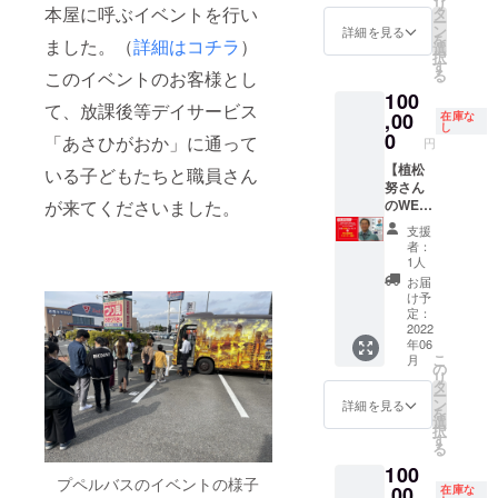
リ
うえで
本屋に呼ぶイベントを行い
訪問
タ
な日時
９６６
ー
調整い
し、子
ン
やプロ
詳細を見る
年、北
を
ました。（
詳細はコチラ
）
たしま
どもた
選
グラム
海道芦
択
す。 や
ちや職
す
は、決
別市生
る
このイベントのお客様とし
りたい
員と一
まり次
まれ。
100
企画が
緒につ
第ご連
株式会
て、放課後等デイサービス
ある場
,00
くるイ
在庫な
絡致し
社植松
し
合は、
ベント
0
ます）
「あさひがおか」に通って
電機・
円
事前に
です。
【略
代表取
施設の
【植松
※工具等
いる子どもたちと職員さん
歴】 植
締役。
職員と
努さん
はこち
松 努
株式会
が来てくださいました。
相談し
のWEB
らで用
(ウエマ
社カム
た上で
講演ス
意しま
ツ ツ
イス
支援
調整い
ポン
すの
トム) １
ペース
者：
たしま
サー権
で、手
９６６
1人
ワーク
す。 ※
+本50冊
ぶらで
年、北
ス・代
お届
新型コ
をプレ
ご参加
海道芦
け予
表取締
ロナウ
ゼン
くださ
定：
別市生
役。 Ｎ
イルス
ト】 植
2022
い。 ※
まれ。
ＰＯ法
年06
の関係
松努さ
交通費
株式会
人北海
こ
月
で、人
んの
はご自
の
社植松
道宇宙
リ
数制限
WEB講
身での
タ
電機・
科学技
ー
や延期
演会の
負担と
ン
代表取
詳細を見る
術創成
を
もござ
スポン
なりま
選
締役。
セン
択
います
サーに
す。
す
株式会
ター
る
※交通費
なれま
社カム
（ＨＡ
100
はご自
す。以
イス
ＳＴＩ
プペルバスのイベントの様子
身での
下が主
,00
在庫な
ペース
Ｃ）・