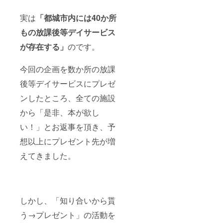
卒業後
す
に入っ
実は
「都城市内には40か所
た会社
では航
もの放課後等デイサービス
空機設
計を手
が存在する」
のです。
がけ
た。 植
今回の企画を数か所の放課
松電機
では、
後等デイサービスにプレゼ
バッテ
リー式
ンしたところ、全ての施設
マグ
ネット
から「是非、本が欲し
開発の
他、ロ
い！」とお返事を頂き、予
ケット
開発、
想以上にプレゼント先が増
宇宙空
えてきました。
間と同
じ無重
力状態
を作り
出す微
小重力
しかし、「知り合いから貰
の実
験、小
う→プレゼント」の活動を
型人工