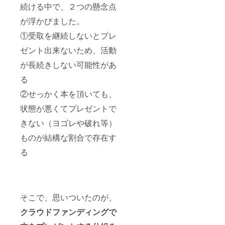
衛生開
続ける中で、２つの懸念点
発、ア
が浮かびました。
メリカ
民間宇
①受取を継続しないとプレ
宙開発
企業と
ゼント出来ないため、活動
の共同
事業な
が長続きしない可能性があ
ど、
「人の
る
可能性
②せっかく本を頂いても、
を奪わ
ない社
状態が悪くてプレゼントで
会」の
実現の
きない（ヨゴレや破れ等）
ため邁
進して
ものが結構な割合で存在す
いる。
その一
る
方で、
全国各
地での
講演や
モデル
そこで、思いついたのが、
ロケッ
ト教室
クラウドファンディングで
を通じ
て、年