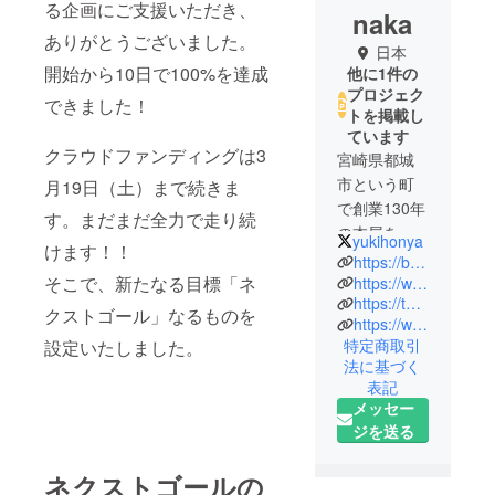
る企画にご支援いただき、
naka
ありがとうございました。
日本
開始から10日で100%を達成
他に1件の
プロジェク
できました！
トを掲載し
ています
クラウドファンディングは3
宮崎県都城
市という町
月19日（土）まで続きま
で創業130年
す。まだまだ全力で走り続
の本屋を営
yukihonya
けます！！
んでおりま
https://bookstanaka.com/
す。出版業
そこで、新たなる目標「ネ
https://www.facebook.com/yuki.tanaka.5437923
https://twitter.com/yukihonya
界が衰退し
クストゴール」なるものを
https://www.instagram.com/yukke_bookstanaka/
ていく中
特定商取引
設定いたしました。
で、新しい
法に基づく
形で本を売
表記
るために新
メッセー
しい挑戦を
ジを送る
継続中！現
在は宮崎県
ネクストゴールの