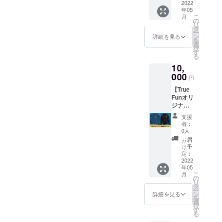
トート
2022
年05
バッグ
こ
月
を1枚お
の
リ
届けし
タ
ー
ます。
ン
詳細を見る
を
100%ナ
選
択
チュラ
す
る
ルコッ
10,
トン製
で
000
円
35.6×35
【True
.6×7.6c
Funオリ
mの
ジナル
トート
刺繡入
バッグ
支援
りパー
で、黒
者：
カー】
を予定
0人
True
してお
お届
Funオリ
りま
け予
ジナル
す。 ※
定：
刺繡入
2022
送料込
年05
りパー
みのお
こ
月
カー
値段で
の
リ
（黒）
す。 ※
タ
ー
を1枚お
画像は
ン
詳細を見る
を
届けし
イメー
選
択
ます。
ジで
す
る
サイズ
す。