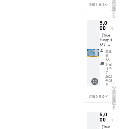
ー
権利で
話でも
ン
と、大
詳細を見る
を
す。
かまい
選
会に出
択
Next
ませ
す
場する
る
Find
ん。 ※
事がで
5,0
Valueの
日程は
き、日
HPに支
00
メール
本水泳
円
援者と
にて調
連盟よ
【True
してお
整いた
り選手
Funオリ
名前を
しま
として
ジナルT
掲載さ
す。
登録さ
シャ
せてい
れま
支援
ツ】
ただき
す。
者：
True
ます。
1人
※2022
Funオリ
あなた
年5月か
お届
ジナルT
のお名
け予
ら1年間
シャツ
前を
定：
の登録
を1枚お
2022
Next
料とな
年05
届けし
Find
りま
こ
月
ます。
Valueの
の
す。 ※
リ
サイズ
HPで
タ
別途
ー
はS・
PRでき
ン
詳細を見る
ジャー
を
M・L・
ます。
選
ジ代
択
XL・
https://
す
（40,00
る
2XLよ
www.ne
0円〜
5,0
りお選
xtfindv
50,000
びくだ
00
alue.co
円）が
円
さい。
m/ ※購
必要と
【True
色はネ
入時の
なりま