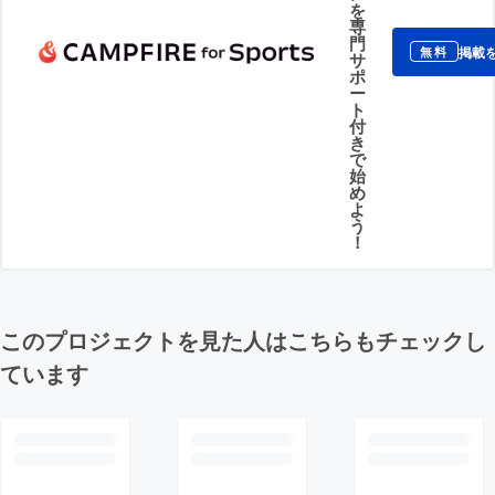
を
専
門
掲載
無料
サ
ポ
ー
ト
付
き
で
始
め
よ
う
！
このプロジェクトを見た人はこちらもチェックし
ています