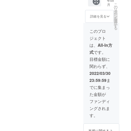
年05
ワーク
Find
渡しし
こ
月
販売や
Valueの
ます。
の
リ
企業イ
HPで
合計25
タ
ー
メージ
PRでき
分程度
ン
詳細を見る
を
が相違
ます。
のフラ
選
択
する場
https://
イトで
す
る
合等、
www.ne
撮影と
このプロ
掲載を
xtfindv
なりま
ジェクト
お断り
alue.co
す。 地
させて
m/ ※掲
方公共
は、
All-In方
いただ
載内容
団体、
式
です。
く場合
はメー
TV会
があり
ルにて
社、映
目標金額に
ます。
打合せ
像会社
関わらず、
お断り
させて
などと
させて
いただ
の実績
2022/03/30
いただ
きま
のある
23:59:59
ま
いた場
す。 ※
ドロー
合にお
ネット
ン撮影
でに集まっ
いても
ワーク
を是非
た金額が
返金は
販売や
ご利用
いたし
企業イ
くださ
ファンディ
かねま
メージ
い。 ※
ングされま
す。 ※
が相違
空港付
掲載サ
する場
近や人
す。
イズは
合等、
口密集
20cm四
掲載を
地は撮
方以内
お断り
影でき
支援に関するよ