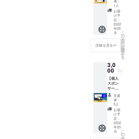
者：
校生で
出るた
1人
起業
めにも
お届
し、
スイ
け予
様々な
マーコ
定：
経験を
2022
ミュニ
年05
してき
ティ
こ
月
た畑野
「TRUE
の
リ
剣輝
FUN」
タ
ー
（はた
のご登
ン
詳細を見る
を
のつる
録くだ
選
択
ぎ）と
さい。
す
る
マン
専用の
3,0
ツーマ
フォー
ンで30
00
ムを
円
分トー
メール
【個人
クでき
でお送
スポン
ます。
りさせ
サー】
水泳の
ていた
スイ
事、ド
だきま
支援
マーコ
ローン
す。 情
者：
ミュニ
のこ
報を入
5人
ティ
と、そ
力して
お届
「TRUE
してビ
頂き、
け予
FUN」
ジネス
定：
選手登
の個人
2022
につい
録と団
年05
スポン
てな
体登録
こ
月
サーに
ど、ど
の
をして
リ
なれる
んなお
タ
頂ける