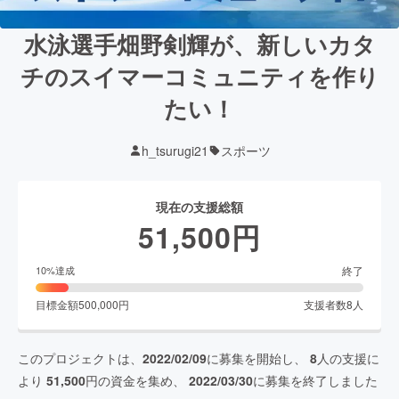
水泳選手畑野剣輝が、新しいカタ
チのスイマーコミュニティを作り
たい！
h_tsurugi21
スポーツ
現在の支援総額
51,500
円
終了
10
%達成
目標金額
500,000
円
支援者数
8
人
このプロジェクトは、
2022/02/09
に募集を開始し、
8
人の支援に
より
51,500
円の資金を集め、
2022/03/30
に募集を終了しました