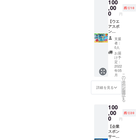
100
はS・
M・L・
,00
残り10
XLより
0
円
お選び
くださ
【ウエ
い。 ※
アスポ
送料込
ン
みのお
サー】
支援
値段で
スイ
者：
す。
マーコ
0人
ミュニ
お届
ティ
け予
「TRUE
定：
FUN」
2022
年05
の企業
こ
月
スポン
の
リ
サーに
タ
ー
なれる
ン
詳細を見る
を
権利で
選
択
す。 ス
す
る
イマー
100
コミュ
ニティ
,00
残り20
「TRUE
0
円
FUN」
の練習
【企業
着に企
スポン
業スポ
サー】