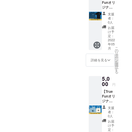
Funオリ
イビー
備考欄
す。
ジナル
を予定
に掲載
ポロ
してお
するお
支援
シャ
りま
名前を
者：
ツ】 刺
す。 ※
必ずご
0人
繍入り
送料込
記入く
お届
True
みのお
ださ
け予
Funオリ
値段で
定：
い。 ※
ジナル
2022
す。 ※
ニック
年05
ポロ
画像は
ネーム
こ
月
シャツ
イメー
の
での参
リ
（黒）
ジで
タ
加もで
ー
を1枚お
す。
ン
きま
詳細を見る
を
届けし
選
す。 ※
択
ます。
す
掲載期
る
サイズ
間は
5,0
はS・
2022年
M・L・
00
5月から
円
XLより
1年間で
【True
お選び
す。
Funオリ
くださ
ジナル
い。 ※
トート
送料込
支援
バッ
みのお
者：
グ】
値段で
0人
True
す。
お届
Funオリ
け予
ジナル
定：