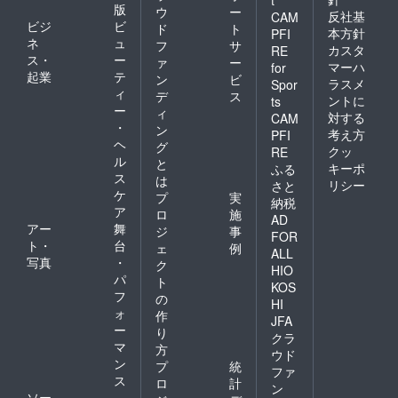
版
ウ
ー
反社基
CAM
ビジ
ビ
ド
ト
本方針
PFI
ネ
ュ
フ
サ
カスタ
RE
ス・
ー
ァ
ー
マーハ
for
起業
テ
ン
ビ
ラスメ
Spor
ィ
デ
ス
ントに
ts
ー
ィ
対する
CAM
・
ン
考え方
PFI
ヘ
グ
クッ
RE
ル
と
キーポ
ふる
ス
は
リシー
さと
ケ
プ
実
納税
ア
ロ
施
AD
アー
舞
ジ
事
FOR
ト・
台
ェ
例
ALL
写真
・
ク
HIO
パ
ト
KOS
フ
の
HI
ォ
作
JFA
ー
り
クラ
マ
方
ウド
ン
プ
統
ファ
ス
ロ
計
ン
ソー