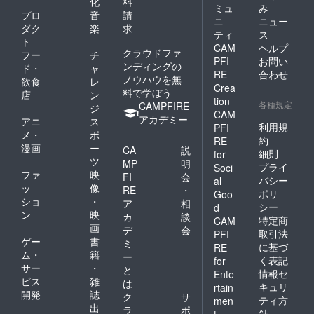
化
料
ミュ
み
プロ
音
請
ニ
ニュー
ダク
楽
求
ティ
ス
ト
CAM
ヘルプ
クラウドファ
フー
チ
PFI
お問い
ンディングの
ド・
ャ
RE
合わせ
ノウハウを無
飲食
レ
Crea
料で学ぼう
店
ン
tion
各種規定
CAMPFIRE
ジ
CAM
アカデミー
アニ
ス
利用規
PFI
メ・
ポ
約
RE
漫画
ー
CA
説
細則
for
ツ
MP
明
プライ
Soci
ファ
映
FI
会
バシー
al
ッ
像
RE
・
ポリ
Goo
ショ
・
ア
相
シー
d
ン
映
カ
談
特定商
CAM
画
デ
会
取引法
PFI
ゲー
書
ミ
に基づ
RE
ム・
籍
ー
く表記
for
サー
・
と
情報セ
Ente
ビス
雑
は
キュリ
rtain
開発
誌
ク
サ
ティ方
men
出
ラ
ポ
針
t