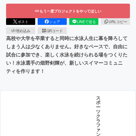
もう一度プロジェクトをやってほしい
ポスト
シェア
LINEで送る
URLコピー
埋め込み
QRコード
高校や大学を卒業すると同時に水泳人生に幕を降ろして
しまう人は少なくありません。好きなペースで、自由に
試合に参加でき、楽しく水泳を続けられる場をつくりた
い！水泳選手の畑野剣輝が、新しいスイマーコミュニ
ティを作ります！
ス
ポ
ー
ツ
ク
ラ
フ
ァ
ン