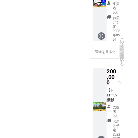
ンサー
スイ
支援
として
マーコ
者：
企業名
ミュニ
0人
を掲載
ティ
お届
させて
「TRUE
け予
いただ
FUN」
定：
きま
の企業
2022
年05
す。 あ
スポン
こ
月
なたの
サーに
の
リ
企業名
なれる
タ
ー
をスイ
権利で
ン
詳細を見る
を
マーコ
す。 HP
選
択
ミュニ
に企業
す
る
ティ
スポン
200
「TRUE
サーと
FUN」
して企
,00
でPRで
業名と
0
円
きま
ホーム
す。 ※
ページ
【ド
掲載内
のリン
ローン
容は
クを掲
撮影】
メール
載させ
ドロー
支援
にて打
ていた
ンで企
者：
合せさ
だきま
業様の
0人
せてい
す。 あ
PR撮影
お届
ただき
なたの
し、撮
け予
ます。
企業名
影デー
定：
※ネット
をNext
タをお
2022