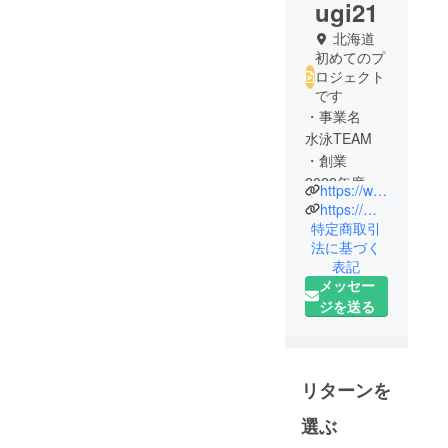
ugi21
北海道
初めてのプ
ロジェクト
です
・事業名
水泳TEAM
・創業
2022年度予
https://www.nextfindvalue.com/
定
https://myskyservice.crayonsite.com/
・氏名 畑
特定商取引
法に基づく
野剣輝(ハタ
表記
ノツルギ)
メッセー
・経歴 3歳
ジを送る
から水泳を
始め、今現
在も水泳を
続ける
リターンを
関東大会、
選ぶ
全国大会出
場