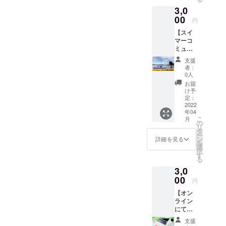
4月から
3,0
1年間の
カレン
00
円
ダーで
【スイ
す。 ※
マーコ
送料込
ミュニ
みのお
ティ
値段で
支援
「TRUE
す。
者：
FUN」
0人
登録
お届
料・団
け予
体登録
定：
費】 ス
2022
年04
イマー
こ
月
コミュ
の
リ
ニティ
タ
ー
「TRUE
ン
詳細を見る
を
FUN」
選
択
への登
す
る
録がで
3,0
きま
す。 自
00
円
分の
【オン
ペース
ライン
で練習
にて
でき、
トー
試合に
支援
ク】 高
自由に