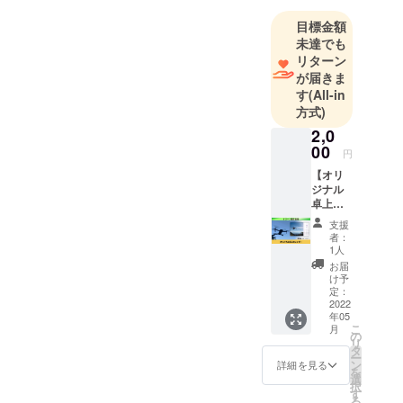
山梨県水泳
目標金額
未達でも
リターン
が届きま
す
(All-in
方式)
2,0
00
円
【オリ
ジナル
卓上カ
レン
支援
ダー】
者：
Next
1人
Find
お届
Valueオ
け予
リジナ
定：
ル卓上
2022
年05
カレン
こ
月
ダーを
の
リ
お届け
タ
ー
しま
ン
詳細を見る
を
す。
選
択
2022年
す
る