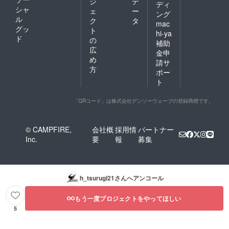
ジ
デ
ディ
シャ
ェ
ー
ング
ル
ク
タ
mac
グッ
ト
hi-ya
ド
の
補助
広
金申
め
請サ
方
ポー
ト
「QRコード」は株式会社デンソーウェーブの登録商標です。
© CAMPFIRE,
会社概
採用情
パートナー
Inc.
要
報
募集
h_tsurugi21
さんへアンコール
もう一度プロジェクトをやってほしい
5