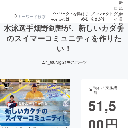
新
ロ
規
グ
会
プロジェクトを掲
はじ
プロジェクト
/
載するには
める
をさがす
イ
員
ン
登
水泳選手畑野剣輝が、新しいカタチ
録
のスイマーコミュニティを作りた
い！
人気のプロ
注目のリ
注目の新着プロ
募集終了が近いプ
もうすぐ公開
ジェクト
ターン
ジェクト
ロジェクト
されます
h_tsurugi21
スポーツ
アート・写真
音楽
現在の支援総
テクノロジー・ガジェット
ゲーム・サ
額
51,5
映像・映画
書籍・雑誌
00
円
ビジネス・起業
チャレンジ