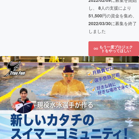
2022/02/09
に募集を開始
し、
8
人の支援により
51,500
円の資金を集め、
2022/03/30
に募集を終了
しました
もう一度プロジェク
トをやってほしい