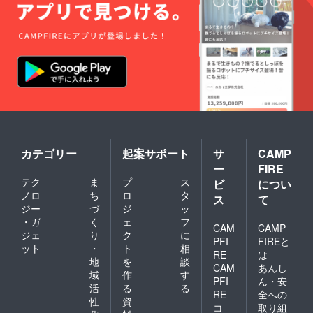
カテゴリー
起案サポート
サ
CAMP
ー
FIRE
テク
ま
プ
ス
ビ
につい
ノロ
ち
ロ
タ
ス
て
ジー
づ
ジ
ッ
・ガ
く
ェ
フ
CAM
CAMP
ジェ
り
ク
に
PFI
FIREと
ット
・
ト
相
RE
は
地
を
談
CAM
あんし
域
作
す
PFI
ん・安
活
る
る
RE
全への
性
資
コ
取り組