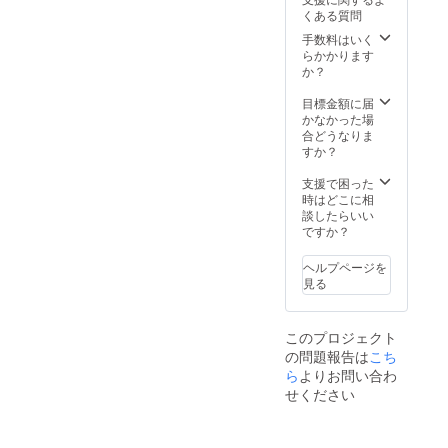
で予定
させて
ませ
くある質問
してお
いただ
ん。 ※
りま
く場合
各自治
手数料はいく
す。 ※
があり
体等の
らかかります
企業名
ます。
規制に
か？
の掲載
お断り
準じた
期間は
させて
撮影と
目標金額に届
2022年
いただ
なりま
かなかった場
5月から
いた場
す。 ※
合どうなりま
1年間で
合にお
日程、
すか？
す。
いても
その他
返金は
詳細は
支援で困った
いたし
メール
時はどこに相
かねま
にてお
談したらいい
す。
打ち合
ですか？
※HPの
わせい
掲載期
たしま
ヘルプページを
間は
す。 ※
見る
2022年
交通費
5月から
を別途
1年間で
ご負担
このプロジェクト
す。
いただ
の問題報告は
こち
きま
す。
ら
よりお問い合わ
せください