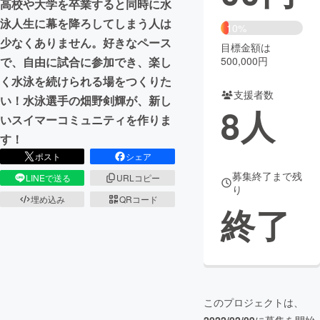
高校や大学を卒業すると同時に水
泳人生に幕を降ろしてしまう人は
まちづくり・地域活性化
10%
少なくありません。好きなペース
目標金額は
500,000円
で、自由に試合に参加でき、楽し
CAMPFIRE for Social Good
CAMPFIRE Creation
く水泳を続けられる場をつくりた
CAMPFIREふるさと納税
machi-ya
コミュニティ
支援者数
い！水泳選手の畑野剣輝が、新し
8
人
いスイマーコミュニティを作りま
す！
ポスト
シェア
募集終了まで残
LINEで送る
URLコピー
り
埋め込み
QRコード
終了
このプロジェクトは、