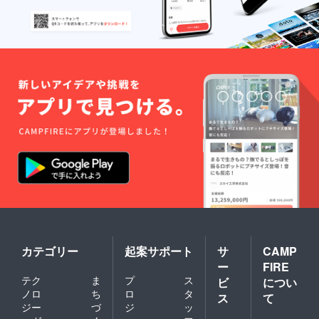
カテゴリー
起案サポート
サ
CAMP
ー
FIRE
テク
ま
プ
ス
ビ
につい
ノロ
ち
ロ
タ
ス
て
ジー
づ
ジ
ッ