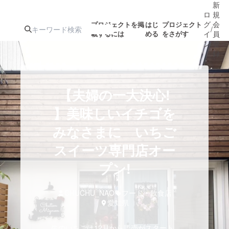
新
ロ
規
グ
会
プロジェクトを掲
はじ
プロジェクト
/
載するには
める
をさがす
イ
員
ン
登
録
人気のプロ
注目のリ
注目の新着プロ
募集終了が近いプ
もうすぐ公開
【夫婦の一大決心!
ジェクト
ターン
ジェクト
ロジェクト
されます
】美味しいイチゴを
みなさまに いちご
アート・写真
音楽
スイーツ専門店オー
テクノロジー・ガジェット
プン!
ゲーム・サ
映像・映画
書籍・雑誌
CHUCHU_NAO
フード・飲食店
愛知県
ビジネス・起業
チャレンジ
生のいちごは12月から販売がスタート