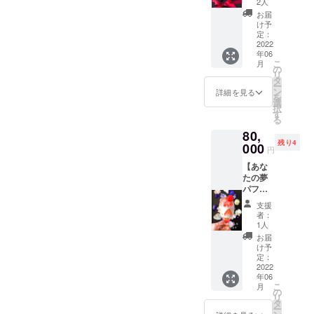
は変わ
2人
に気を
支援者
りませ
使って
お届
様が考
ん) ご了
け予
梱包を
えたパ
承くだ
定：
してお
フェの
2022
さい。
ります
年06
イメー
応援し
が、完
こ
月
ジを
てくだ
の
熟した
リ
メール
さった
タ
いちご
ー
にてお
皆様に
ン
詳細を見る
を送ら
を
伝えく
化学農
選
せてい
択
ださ
薬を使
す
ただき
る
い。 ス
わない
ますの
80,
タッフ
完熟い
で多少
残り4
と一緒
000
ちご 4
の擦れ
円
にメー
パッ
や潰れ
【あな
ルまた
ク
が生じ
たの夢
はLINE
(クール
る場合
パフェ
にて相
便発
がござ
をお店
談して
送 送
いま
支援
のメ
組み合
料込) ・
者：
す。ご
ニュー
わせを
ポスト
1人
了承く
に】
考えて
カード
お届
ださ
支援者
いき、
にて心
け予
い。 ※
様が考
出来上
定：
をこめ
写真は
えたパ
2022
がりま
たお礼
イメー
年06
フェの
したら
のメッ
ジで
こ
月
イメー
お席を
の
セージ
す。 ※
リ
ジをお
ご予
タ
をいち
店舗で
ー
伝えく
約。完