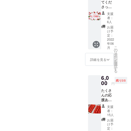
てくだ
えがで
のみと
さった
きるチ
なりま
皆様に
ケット6
す。 ※4
支援
ご予約
枚
者：
月より
してい
(トッピ
6人
随時発
ただい
ング込
お届
送
たホー
み) ・お
け予
ルの誕
礼の
定：
生日
2022
メッ
年06
ケーキ
セージ
こ
月
やクリ
をポス
の
リ
スマス
トカー
タ
ー
ケーキ
ドにて
ン
詳細を見る
を
を有効
送らせ
選
択
期限内
ていた
す
る
でした
だきま
6,0
ら何回
す。ポ
残り35
でも300
00
スト
円
円引き
カード
たくさ
にいた
は来店
んの応
しま
時にチ
援あり
す。 ・
ケット
がとう
ハッ
と交換
支援
ござい
ピーC
いたし
者：
ます。
カード
ます。
15人
ご好評
(有効期
(当日使
お届
のため
限:発行
用可) ※
け予
リター
日から5
定：
チケッ