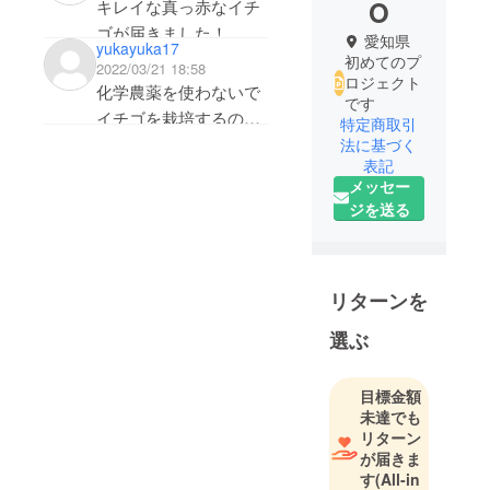
O
キレイな真っ赤なイチ
ゴが届きました！
愛知県
yukayuka17
ありがとうございま
初めてのプ
2022/03/21 18:58
ロジェクト
す。
化学農薬を使わないで
です
酸味が少なく瑞々しい
イチゴを栽培するのは
特定商取引
イチゴなので、たいへ
大変だと思いますが、
法に基づく
ん美味しくいただきま
表記
頑張ってください。
メッセー
した。生クリームと合
昨年こちらのイチゴを
ジを送る
わせてもいただきまし
いただきましたが、味
たが、とても相性が良
が濃くて美味しかった
く、パフェになったら
です。子どもは正直
どんなに美味しかろう
リターンを
で、普通のイチゴじゃ
と想像してしまいまし
なくて、この前持って
選ぶ
た。
きた美味しいイチゴが
お店のオープンまであ
食べたい！と言ってい
目標金額
と少しですね！
ましたよ。
未達でも
お身体に気を付けてス
そのイチゴで作るジャ
リターン
テキなお店頑張ってく
が届きま
ムもイチゴミルクの素
ださい。
す
(All-in
も美味しかったので、