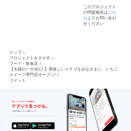
夫で
このプロジェクト
す。) ※
の問題報告は
こち
時期に
ら
よりお問い合わ
よって
は手に
せください
入りに
くい材
料もご
ざいま
すの
で、そ
トップ
>
の際に
プロジェクトをさがす
>
はご相
フード・飲食店
>
談いた
【夫婦の一大決心! 】美味しいイチゴをみなさまに いちご
しま
スイーツ専門店オープン!
>
す。 ※
販売時
コメント
期 7
月・8
月・9
月・10
月・11
月のい
づれか