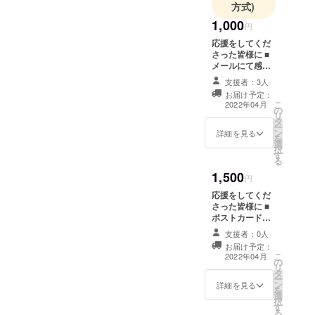
方式)
とても楽しみにしてい
1,000
円
ます。
応援をしてくだ
さった皆様に ■
メールにて感謝
の気持ちを込め
支援者：3人
てお礼のメッ
お届け予定：
セージを送らせ
こ
2022年04月
の
ていただきま
リ
タ
す。 ※4月より随
ー
ン
時発送
詳細を見る
を
選
択
す
る
1,500
円
応援をしてくだ
さった皆様に ■
ポストカードに
て感謝の気持ち
支援者：0人
を込めてお礼の
お届け予定：
メッセージを送
こ
2022年04月
の
らせていただき
リ
タ
ます。 ※4月より
ー
ン
随時発送
詳細を見る
を
選
択
す
る