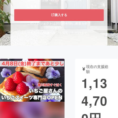
します。
まちづくり・地域活性化
購入する
このプロジェクトは2022/04/08に募集を終了
CAMPFIRE for Social Good
CAMPFIRE Creation
しました。
こちらから関連ページを閲覧いただけます。
CAMPFIREふるさと納税
machi-ya
コミュニティ
現在の支援総
額
1,13
4,70