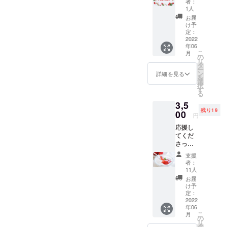
者：
クリー
スト
1人
ム・パ
カード
お届
フェを
にて感
け予
ご注文
謝の気
定：
の方に
2022
持ちを
年06
50円の
込めて
こ
月
トッピ
お礼の
の
リ
ングを2
メッ
タ
ー
年間提
セージ
ン
詳細を見る
を
供いた
を送ら
選
択
しま
せてい
す
る
す。 初
ただき
3,5
回来店
ます。
残り19
の際、
00
※来店時
円
メール
にポス
応援し
を引き
トカー
てくだ
換え券
ドをお
さった
として
持ちく
皆様に
当店発
ださ
支援
化学農
行の
い。チ
者：
薬不使
カード
ケット
11人
用のい
をお受
と交換
お届
ちごで
け取り
をさせ
け予
作った
くださ
定：
ていた
・いち
2022
い。 ※1
だきま
年06
ごジャ
商品に
す。(当
こ
月
ム 1瓶
つき付
の
日使用
リ
・いち
き50円
タ
可) ※チ