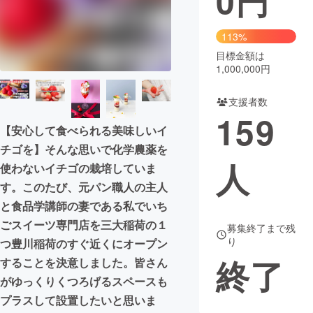
0
円
113%
目標金額は
1,000,000円
支援者数
159
【安心して食べられる美味しいイ
チゴを】そんな思いで化学農薬を
人
使わないイチゴの栽培していま
す。このたび、元パン職人の主人
と食品学講師の妻である私でいち
ごスイーツ専門店を三大稲荷の１
募集終了まで残
り
つ豊川稲荷のすぐ近くにオープン
終了
することを決意しました。皆さん
がゆっくりくつろげるスペースも
プラスして設置したいと思いま