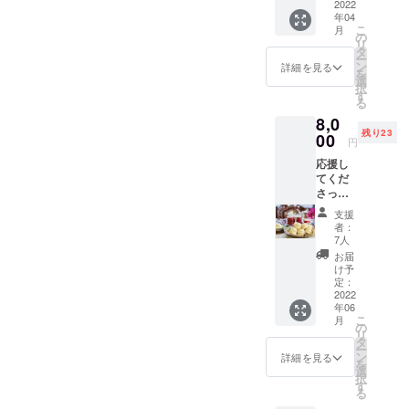
ンを追
2022
年) ・ポ
トは発
年04
加しま
スト
行から1
こ
月
した。
カード
の
年間有
リ
最初に
にて感
タ
効 ※テ
ー
購入い
謝の気
ン
イクア
詳細を見る
を
ただい
持ちを
選
ウトメ
択
た方と
込めて
す
ニュー
る
差をつ
お礼の
のみご
8,0
けるた
メッ
使用い
残り23
め、こ
00
セージ
ただけ
円
ちらは
を送ら
ます。
応援し
少し小
せてい
おつり
てくだ
ぶりな
ただき
はでま
さった
ものと
ます。
せん。
皆様に
なりま
※2022
※1品が
支援
・ス
す。(量
年7月か
1000円
者：
コーン
は変わ
らホー
7人
以上の
などの
りませ
ルケー
商品は
お届
焼き菓
ん) ご了
キのご
け予
差額に
子詰め
承くだ
定：
予約・
て購入
合わ
2022
さい。
販売を
してい
年06
せ 10
応援し
開始い
ただけ
こ
月
個入り
てくだ
の
たしま
ます。
リ
・化学
さった
タ
す。 ※
※いちご
ー
農薬不
皆様に
ン
当店に
詳細を見る
がない
を
使用の
化学農
選
て定休
場合
択
いちご
薬を使
す
日以外
は、そ
る
で作っ
わない
のお受
のほか