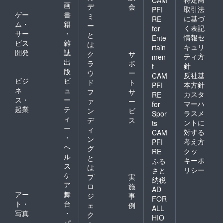
CAM
画
デ
会
取引法
PFI
ゲー
書
ミ
に基づ
RE
ム・
籍
ー
く表記
for
サー
・
と
情報セ
Ente
ビス
雑
は
キュリ
rtain
開発
誌
ク
サ
ティ方
men
出
ラ
ポ
針
t
版
ウ
ー
反社基
CAM
ビジ
ビ
ド
ト
本方針
PFI
ネ
ュ
フ
サ
カスタ
RE
ス・
ー
ァ
ー
マーハ
for
起業
テ
ン
ビ
ラスメ
Spor
ィ
デ
ス
ントに
ts
ー
ィ
対する
CAM
・
ン
考え方
PFI
ヘ
グ
クッ
RE
ル
と
キーポ
ふる
ス
は
リシー
さと
ケ
プ
実
納税
ア
ロ
施
AD
アー
舞
ジ
事
FOR
ト・
台
ェ
例
ALL
写真
・
ク
HIO
パ