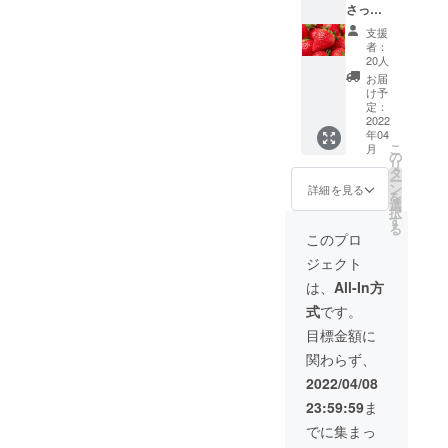
る場合
さった
緒に ※
に、そ
のもの
がござ
皆様に
いちご
こから
を使
いま
支援
・化学
が動か
ご感想
用。 ス
者：
す。ご
農薬を
ないよ
をいた
20人
イーツ
了承く
使わな
うに気
だき、
と関係
お届
ださ
い完熟
を使っ
改良し
け予
ない食
い。 ※
いちご
て梱包
定：
たもの
材の使
店舗で
4パッ
2022
はして
をメ
用や食
お受取
年04
ク (送
おりま
ニュー
材が無
りの場
こ
月
料込み)
すが、
の
として1
駄にな
合は備
リ
・ポス
完熟し
タ
か月販
るよう
考欄に
ー
トカー
たいち
ン
売させ
詳細を見る
なもの
て『店
を
ドにて
ごを送
選
ていた
に関し
頭受取
択
心をこ
らせて
す
だきま
てはお
り』と
る
めたお
いただ
す。 完
このプロ
断りを
ご記入
礼の
きます
成品は4
させて
くださ
ジェクト
メッ
ので多
名分提
いただ
い。
セージ
少の擦
供しま
は、
All-In方
く場合
オープ
をいち
れや潰
す。 ※
がござ
ン後、
式
です。
ごと一
れが生
グラス
いま
ご連絡
緒に ※
じる場
サイズ
目標金額に
す。 ※
させて
いちご
合がご
は当店
時期に
いただ
関わらず、
が動か
ざいま
にある
よって
きま
ないよ
す。ご
300～
2022/04/08
は手に
す。
うに気
了承く
350ml
入りに
23:59:59
ま
を使っ
ださ
のもの
くい食
て梱包
い。
を使
でに集まっ
材もご
はして
用。 ※
ざいま