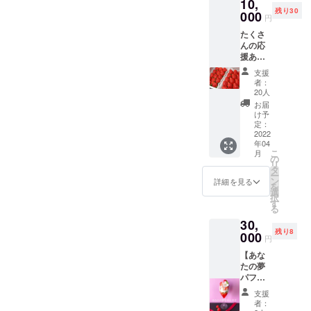
10,
たいち
完熟い
け取り
の商品
残り30
ごジャ
000
ちご 2
で3000
のみと
円
ム 1個
パッ
円以上
なりま
たくさ
・ポス
ク
の商品
す。
んの応
トカー
(クール
に限り
援あり
ドにて
便発
ます。
がとう
心を込
送 送
※1日1回
支援
ござい
めたお
料込) ・
1台に限
者：
ます。
礼の
ポスト
20人
り有効
ご好評
メッ
カード
お届
のため
セージ
にて心
け予
リター
※送料込
定：
をこめ
ンを追
2022
み ※6月
たお礼
年04
加しま
以降順
のメッ
こ
月
した。
次発送
の
セージ
リ
最初に
※写真は
タ
をいち
ー
購入い
イメー
ン
ごと一
詳細を見る
を
ただい
ジで
選
緒に送
択
た方と
す。
す
らせて
る
差をつ
いただ
30,
けるた
きま
残り8
め、こ
000
す。 ※4
円
ちらは
月より
【あな
少し小
順次発
たの夢
ぶりな
送 ※い
パフェ
ものと
ちごが
をお作
なりま
動かな
支援
りしま
す。(量
いよう
者：
す。】