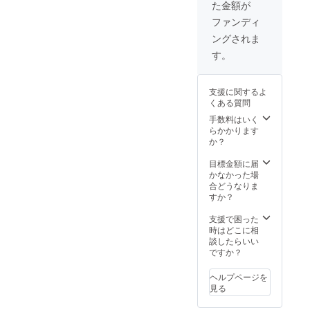
た金額が
おりま
スイー
すの
すが、
ツと関
ファンディ
で、そ
完熟し
係ない
の際に
ングされま
たいち
食材の
はご相
ごを送
使用や
す。
談いた
らせて
食材が
しま
いただ
無駄に
す。 ※
きます
なるよ
販売時
支援に関するよ
ので多
うなデ
期 7
くある質問
少の擦
ザイ
月・8
れや潰
手数料はいく
ン・お
月・9
れが生
らかかります
店のイ
月・10
じる場
か？
メージ
月・11
合がご
に沿わ
月・1月
ざいま
目標金額に届
ない名
のいづ
す。ご
かなかった場
前に関
れか
了承く
合どうなりま
しては
ださ
すか？
お断り
い。
をさせ
支援で困った
ていた
時はどこに相
だく場
談したらいい
合がご
ですか？
ざいま
す。(常
識の範
ヘルプページを
囲内で
見る
でした
ら大丈