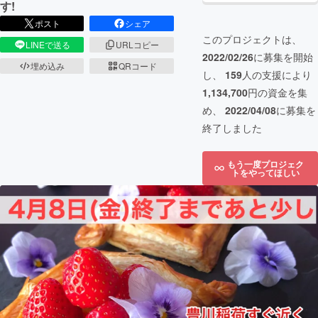
す!
ポスト
シェア
このプロジェクトは、
LINEで送る
URLコピー
2022/02/26
に募集を開始
埋め込み
QRコード
し、
159
人の支援により
1,134,700
円の資金を集
め、
2022/04/08
に募集を
終了しました
もう一度プロジェク
トをやってほしい