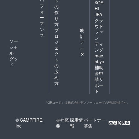
ト
KOS
フ
の
HI
ォ
作
JFA
ー
り
クラ
マ
方
ウド
ン
プ
統
ファ
ス
ロ
計
ン
ソー
ジ
デ
ディ
シャ
ェ
ー
ング
ル
ク
タ
mac
グッ
ト
hi-ya
ド
の
補助
広
金申
め
請サ
方
ポー
ト
「QRコード」は株式会社デンソーウェーブの登録商標です。
© CAMPFIRE,
会社概
採用情
パートナー
Inc.
要
報
募集