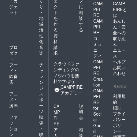
・ガ
く
ェ
フ
CAM
CAMP
ジェ
り
ク
に
PFI
FIREと
ット
・
ト
相
RE
は
地
を
談
CAM
あんし
域
作
す
PFI
ん・安
活
る
る
RE
全への
性
資
コ
取り組
化
料
ミュ
み
プロ
音
請
ニ
ニュー
ダク
楽
求
ティ
ス
ト
CAM
ヘルプ
クラウドファ
フー
チ
PFI
お問い
ンディングの
ド・
ャ
RE
合わせ
ノウハウを無
飲食
レ
Crea
料で学ぼう
店
ン
tion
各種規定
CAMPFIRE
ジ
CAM
アカデミー
アニ
ス
利用規
PFI
メ・
ポ
約
RE
漫画
ー
CA
説
細則
for
ツ
MP
明
プライ
Soci
ファ
映
FI
会
バシー
al
ッ
像
RE
・
ポリ
Goo
ショ
・
ア
相
シー
d
ン
映
カ
談
特定商