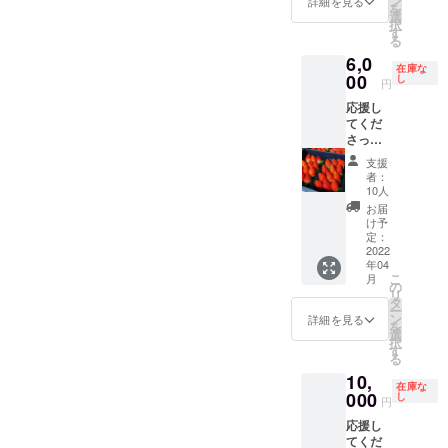
ン
ごと一
詳細を見る
お受取
を
ださ
成した
選
緒に送
りの場
択
い。 ス
夢パ
す
らせて
合は備
る
タッフ
フェを
いただ
考欄に
6,0
と一緒
ご試食
きま
て『店
在庫な
にメー
00
いただ
し
す。 ※5
円
頭受取
ルまた
きま
月より
り』と
応援し
はLINE
す。(4
順次発
ご記入
てくだ
にて相
名まで)
送 ※い
くださ
さった
談して
♡子供
ちごが
い。
皆様に
組み合
さんの
動かな
支援
オープ
・化学
わせを
考えた
いよう
者：
ン後、
農薬を
考えて
夢パ
10人
に気を
ご連絡
使わな
いき、
フェで
使って
お届
させて
い完熟
出来上
もOK
け予
梱包を
いただ
いちご
がりま
定：
♡ ♡
してお
きま
2パッ
2022
したら
プロ
ります
す。
年04
ク (送
お席を
ポーズ
が、完
こ
月
料込み)
ご予
の
やサプ
熟した
リ
・ポス
約。 完
タ
ライズ
いちご
ー
トカー
成した
ン
にご利
詳細を見る
を送ら
を
ドにて
夢パ
選
用くだ
せてい
択
心をこ
フェを
す
さい♡
ただき
る
めたお
ご試食
※グラス
ますの
10,
礼の
いただ
サイズ
で多少
在庫な
メッ
000
きま
し
は当店
の擦れ
円
セージ
す。(4
にある
や潰れ
応援し
をいち
名まで)
300～
が生じ
てくだ
ごと一
さら
350ml