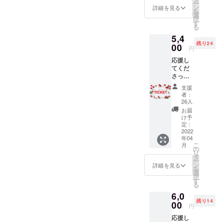
ー
ごミル
のトッ
ン
ケット
詳細を見る
を
クの
ピング
選
は発行
択
素 1瓶
を1個ま
す
から2年
る
・ポス
で (4
間有効
5,4
トカー
名まで
※テイク
残り24
ドにて
00
同時に
アウト
円
心を込
使用可
メ
応援し
めたお
能) ※テ
ニュー
てくだ
礼の
イクア
のみ有
さった
メッ
ウトメ
効 お
皆様に
セージ
ニュー
つりは
支援
・チ
※送料込
のみ使
出ませ
者：
ケット6
み ※6月
用可能
26人
ん。 ※1
枚 当店
以降順
です。
品が800
お届
にて
次発送
け予
円以上
1000円
※パッ
定：
の商品
以内の
2022
ケージ
は差額
年04
パ
デザイ
にて購
こ
月
フェ・
ンは変
の
入して
リ
ソフト
わりま
タ
いただ
ー
クリー
す。
ン
詳細を見る
けま
を
ム・ド
選
す。 ※
択
リンク
す
いちご
る
の中か
がない
6,0
らお好
場合
残り14
きな商
00
は、そ
円
品1品と
のほか
応援し
引き換
の商品