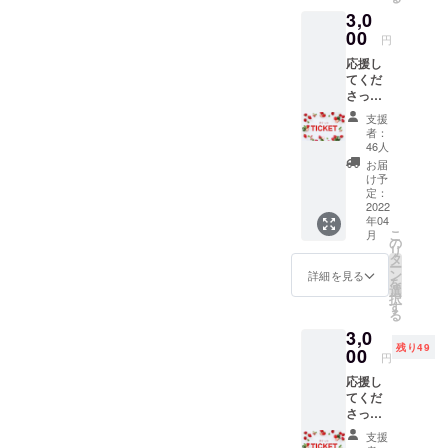
3,0
00
円
応援し
てくだ
さった
皆様に
支援
・チ
者：
ケット4
46人
枚 当店
お届
にて800
け予
円以内
定：
のいち
2022
年04
ご・パ
こ
月
フェ・
の
リ
ソフト
タ
ー
クリー
ン
詳細を見る
を
ム・ド
選
択
リンク
す
る
の中か
3,0
らお好
残り49
きな商
00
円
品1品と
応援し
引き換
てくだ
えがで
さった
きるチ
皆様に
ケット4
支援
ソフト
枚 ・ポ