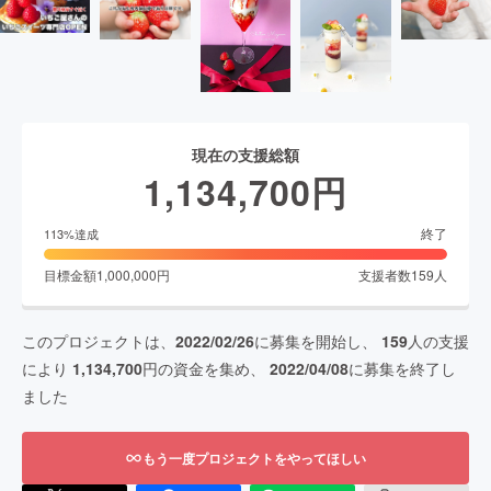
現在の支援総額
1,134,700
円
終了
113
%達成
目標金額
1,000,000
円
支援者数
159
人
このプロジェクトは、
2022/02/26
に募集を開始し、
159
人の支援
により
1,134,700
円の資金を集め、
2022/04/08
に募集を終了し
ました
もう一度プロジェクトをやってほしい