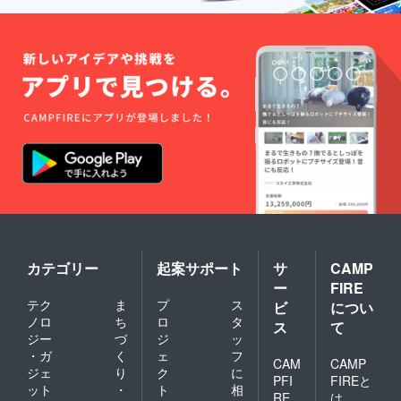
カテゴリー
起案サポート
サ
CAMP
ー
FIRE
テク
ま
プ
ス
ビ
につい
ノロ
ち
ロ
タ
ス
て
ジー
づ
ジ
ッ
・ガ
く
ェ
フ
CAM
CAMP
ジェ
り
ク
に
PFI
FIREと
ット
・
ト
相
RE
は