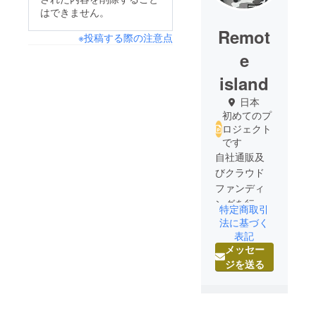
はできません。
Remot
※投稿する際の注意点
e
island
日本
初めてのプ
ロジェクト
です
自社通販及
びクラウド
ファンディ
ングを行い
特定商取引
ながら日本
法に基づく
のモノづく
表記
メッセー
り
ジを送る
が元気にな
るプロジェ
クトを発
信。