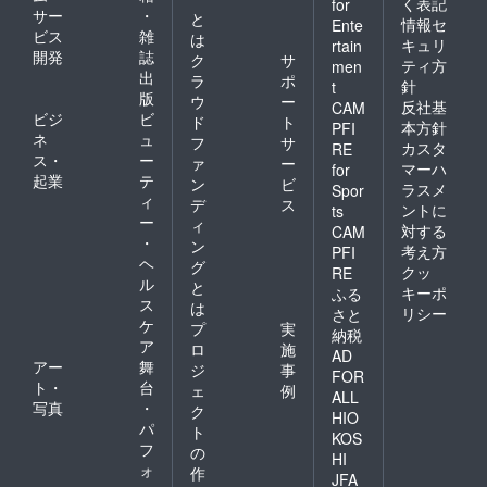
く表記
for
サー
・
と
情報セ
Ente
ビス
雑
は
キュリ
rtain
開発
誌
ク
サ
ティ方
men
出
ラ
ポ
針
t
版
ウ
ー
反社基
CAM
ビジ
ビ
ド
ト
本方針
PFI
ネ
ュ
フ
サ
カスタ
RE
ス・
ー
ァ
ー
マーハ
for
起業
テ
ン
ビ
ラスメ
Spor
ィ
デ
ス
ントに
ts
ー
ィ
対する
CAM
・
ン
考え方
PFI
ヘ
グ
クッ
RE
ル
と
キーポ
ふる
ス
は
リシー
さと
ケ
プ
実
納税
ア
ロ
施
AD
アー
舞
ジ
事
FOR
ト・
台
ェ
例
ALL
写真
・
ク
HIO
パ
ト
KOS
フ
の
HI
ォ
作
JFA