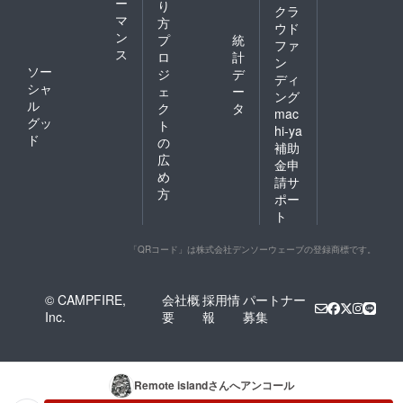
ー
り
クラ
マ
方
ウド
ン
プ
統
ファ
ス
ロ
計
ン
ソー
ジ
デ
ディ
シャ
ェ
ー
ング
ル
ク
タ
mac
グッ
ト
hi-ya
ド
の
補助
広
金申
め
請サ
方
ポー
ト
「QRコード」は株式会社デンソーウェーブの登録商標です。
© CAMPFIRE,
会社概
採用情
パートナー
Inc.
要
報
募集
Remote island
さんへアンコール