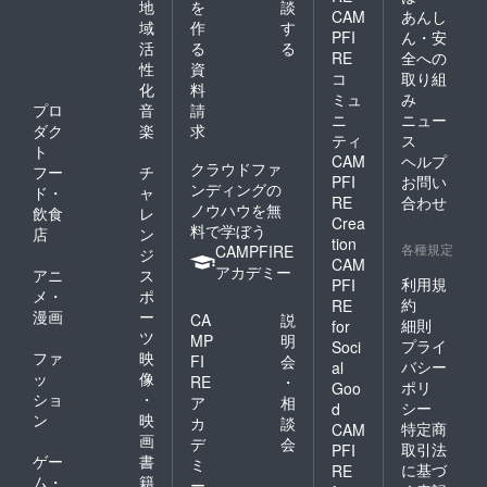
地
を
談
CAM
あんし
域
作
す
PFI
ん・安
活
る
る
RE
全への
性
資
コ
取り組
化
料
ミュ
み
プロ
音
請
ニ
ニュー
ダク
楽
求
ティ
ス
ト
CAM
ヘルプ
クラウドファ
フー
チ
PFI
お問い
ンディングの
ド・
ャ
RE
合わせ
ノウハウを無
飲食
レ
Crea
料で学ぼう
店
ン
tion
各種規定
CAMPFIRE
ジ
CAM
アカデミー
アニ
ス
利用規
PFI
メ・
ポ
約
RE
漫画
ー
CA
説
細則
for
ツ
MP
明
プライ
Soci
ファ
映
FI
会
バシー
al
ッ
像
RE
・
ポリ
Goo
ショ
・
ア
相
シー
d
ン
映
カ
談
特定商
CAM
画
デ
会
取引法
PFI
ゲー
書
ミ
に基づ
RE
ム・
籍
ー