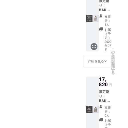
限定割
F） ※
り！
サー
BAKUS
バー
HU 1.9L
タップ
支援
10％OF
は非対
者：
F：
応にな
1人
12,400
りま
お届
円（消
す。 ※
け予
費税・
デザイ
定：
送料込
2022
ン・仕
年07
み） ・
様は変
こ
月
BAKUS
更にな
の
リ
HU 1.9L
る可能
タ
ー
ｘ1
性もご
ン
詳細を見る
を
（一般
ざいま
選
択
販売予
す。ご
す
る
定価格
了承く
17,
13,800
ださ
円の
820
い。 ※
円
10％OF
ご注文
限定割
F） ※
状況、
り！
サー
使用部
BAKUS
バー
材の供
HU 3.8L
タップ
給状
支援
10％OF
は付属
況、製
者：
F：
しませ
造工程
0人
17,820
ん、ご
上の都
お届
円（消
希望の
合等に
け予
費税・