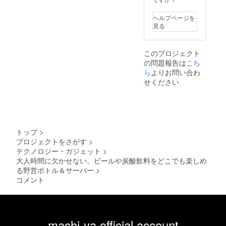
ます。
ヘルプページを
見る
このプロジェクト
の問題報告は
こち
ら
よりお問い合わ
せください
トップ
>
プロジェクトをさがす
>
テクノロジー・ガジェット
>
大人時間に欠かせない。ビールや炭酸飲料をどこでも楽しめ
る野営ボトル＆サーバー
>
コメント
machi-ya official account