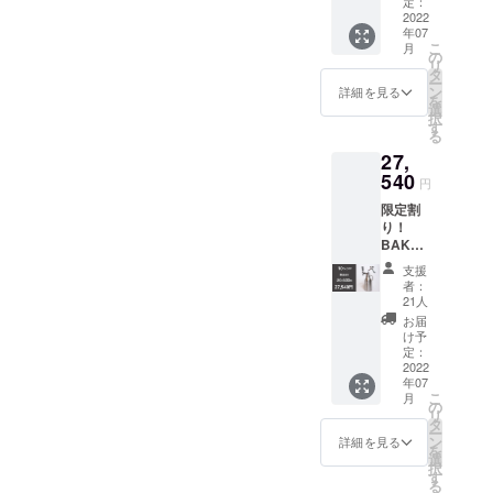
場合は
定：
より出
送料込
2022
別途ご
荷時期
年07
み） ・
購入く
が遅れ
こ
月
BAKUS
ださ
の
る場合
リ
HU 3.8L
い。 ※
タ
があり
ー
ｘ1
デザイ
ン
ます。
詳細を見る
を
（一般
ン・仕
選
択
販売予
様は変
す
る
定価格
更にな
27,
19,800
る可能
円の
540
性もご
円
10％OF
ざいま
限定割
F） ※
す。ご
り！
サー
了承く
BAKUS
バー
ださ
HU＋
タップ
い。 ※
支援
1.9L
は付属
ご注文
者：
サー
しませ
状況、
21人
バー
ん、ご
使用部
お届
セット
希望の
材の供
け予
10％OF
場合は
定：
給状
F：
2022
別途ご
況、製
年07
27,540
購入く
造工程
こ
月
円（消
ださ
の
上の都
リ
費税・
い。 ※
タ
合等に
ー
送料込
デザイ
ン
より出
詳細を見る
を
み） ・
ン・仕
選
荷時期
択
BAKUS
様は変
す
が遅れ
る
HU 1.9L
更にな