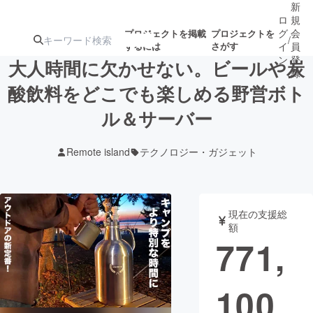
新
ロ
規
グ
会
プロジェクトを掲載
プロジェクトを
/
するには
さがす
イ
員
ン
登
大人時間に欠かせない。ビールや炭
録
酸飲料をどこでも楽しめる野営ボト
ル＆サーバー
人気のプロ
注目のリ
注目の新着プロ
募集終了が近いプ
もうすぐ公開
ジェクト
ターン
ジェクト
ロジェクト
されます
Remote island
テクノロジー・ガジェット
アート・写真
音楽
現在の支援総
テクノロジー・ガジェット
ゲーム・サ
額
771,
映像・映画
書籍・雑誌
100
ビジネス・起業
チャレンジ