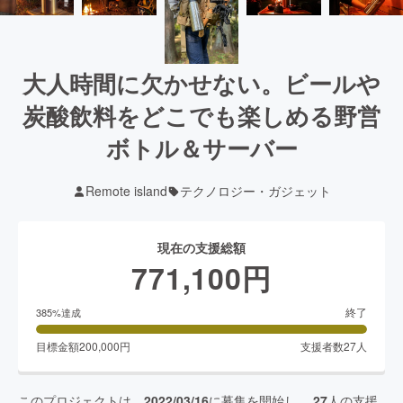
大人時間に欠かせない。ビールや
炭酸飲料をどこでも楽しめる野営
ボトル＆サーバー
Remote island
テクノロジー・ガジェット
現在の支援総額
771,100
円
終了
385
%達成
目標金額
200,000
円
支援者数
27
人
このプロジェクトは、
2022/03/16
に募集を開始し、
27
人の支援