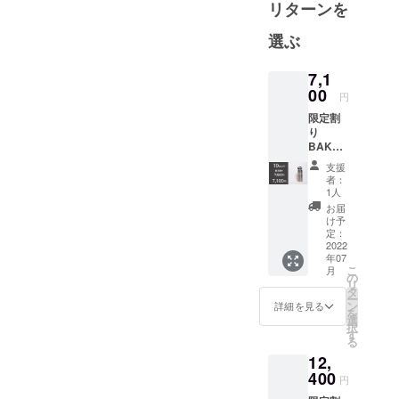
リターンを
また、自社
で得たノウ
選ぶ
ハウを町工
場やクライ
7,1
00
アントに提
円
供し
限定割
事業者の支
り
BAKUS
援も行って
HU 0.9L
支援
いる。
10％OF
者：
F：
1人
7,100円
お届
（消費
け予
税・送
定：
料込
2022
年07
み） ・
こ
月
BAKUS
の
リ
HU 0.9L
タ
ー
ｘ1
ン
詳細を見る
を
（一般
選
択
販売予
す
る
定価格
12,
7,980円
の
400
円
10％OF