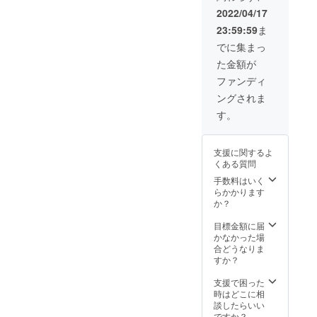
円の
況、製
2022/04/17
10％OF
造工程
23:59:59
ま
F） ※デ
上の都
ザイ
合等に
でに集まっ
ン・仕
より出
た金額が
様は変
荷時期
更にな
が遅れ
ファンディ
る可能
る場合
ングされま
性もご
があり
ざいま
ます。
す。
す。ご
了承く
ださ
支援に関するよ
い。 ※
くある質問
ご注文
状況、
手数料はいく
使用部
らかかります
材の供
か？
給状
況、製
目標金額に届
造工程
かなかった場
上の都
合どうなりま
合等に
すか？
より出
荷時期
支援で困った
が遅れ
時はどこに相
る場合
談したらいい
があり
ですか？