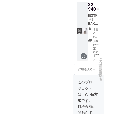
る場合
32,
＋サー
る可能
があり
バー
940
性もご
ます。
円
セット
ざいま
限定割
ｘ1
す。ご
り！
（一般
了承く
BAKUS
販売予
ださ
HU＋
定価格
い。 ※
支援
3.8L
の合計
ご注文
者：
サー
30,600
状況、
5人
バー
円の
使用部
お届
セット
10％OF
材の供
け予
10％OF
F） ※デ
定：
給状
F：
2022
ザイ
況、製
年07
32,940
ン・仕
造工程
こ
月
円（消
様は変
の
上の都
リ
費税・
更にな
タ
合等に
ー
送料込
る可能
ン
より出
詳細を見る
を
み） ・
性もご
選
荷時期
択
BAKUS
ざいま
す
が遅れ
る
HU 3.8L
す。ご
る場合
このプロ
＋サー
了承く
があり
ジェクト
バー
ださ
ます。
セット
い。 ※
は、
All-In方
ｘ1
ご注文
式
です。
（一般
状況、
販売予
使用部
目標金額に
定価格
材の供
関わらず、
36,600
給状