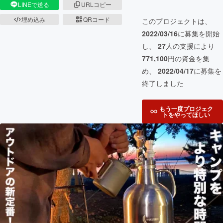
LINEで送る
URLコピー
埋め込み
QRコード
このプロジェクトは、
2022/03/16
に募集を開始
し、
27
人の支援により
771,100
円の資金を集
め、
2022/04/17
に募集を
終了しました
もう一度プロジェク
トをやってほしい