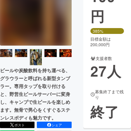
円
まちづくり・地域活性化
CAMPFIRE for Social Good
CAMPFIRE Creation
385%
CAMPFIREふるさと納税
machi-ya
コミュニティ
目標金額は
200,000円
支援者数
27
人
ビールや炭酸飲料を持ち運べる、
グラウラーと呼ばれる新型タンブ
ラー。専用タップを取り付ける
募集終了まで残
と、野営生ビールサーバーに変身
り
し、キャンプで生ビールを楽しめ
終了
ます。無骨で男心をくすぐるステ
ンレスボディも魅力です。
ポスト
シェア