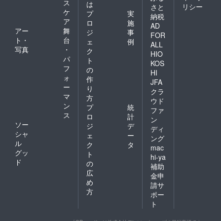
ス
は
リシー
さと
ケ
プ
実
納税
ア
ロ
施
AD
アー
舞
ジ
事
FOR
ト・
台
ェ
例
ALL
写真
・
ク
HIO
パ
ト
KOS
フ
の
HI
ォ
作
JFA
ー
り
クラ
マ
方
ウド
ン
プ
統
ファ
ス
ロ
計
ン
ソー
ジ
デ
ディ
シャ
ェ
ー
ング
ル
ク
タ
mac
グッ
ト
hi-ya
ド
の
補助
広
金申
め
請サ
方
ポー
ト