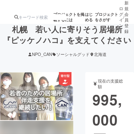
新
ロ
規
グ
会
プロジェクトを掲
はじ
プロジェクト
/
載するには
める
をさがす
イ
員
ン
登
札幌 若い人に寄りそう居場所
録
『ピッケノハコ』を支えてください
人気のプロ
注目のリ
注目の新着プロ
募集終了が近いプ
もうすぐ公開
NPO_CAN
ソーシャルグッド
北海道
ジェクト
ターン
ジェクト
ロジェクト
されます
アート・写真
音楽
現在の支援総
額
995,
テクノロジー・ガジェット
ゲーム・サ
000
映像・映画
書籍・雑誌
ビジネス・起業
チャレンジ