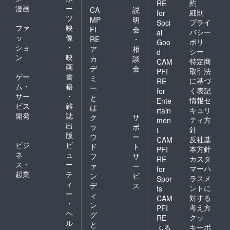
約
RE
漫画
ー
CA
説
細則
for
ツ
MP
明
プライ
Soci
ファ
映
FI
会
バシー
al
ッ
像
RE
・
ポリ
Goo
ショ
・
ア
相
シー
d
ン
映
カ
談
特定商
CAM
画
デ
会
取引法
PFI
ゲー
書
ミ
に基づ
RE
ム・
籍
ー
く表記
for
サー
・
と
情報セ
Ente
ビス
雑
は
キュリ
rtain
開発
誌
ク
サ
ティ方
men
出
ラ
ポ
針
t
版
ウ
ー
反社基
CAM
ビジ
ビ
ド
ト
本方針
PFI
ネ
ュ
フ
サ
カスタ
RE
ス・
ー
ァ
ー
マーハ
for
起業
テ
ン
ビ
ラスメ
Spor
ィ
デ
ス
ントに
ts
ー
ィ
対する
CAM
・
ン
考え方
PFI
ヘ
グ
クッ
RE
ル
と
キーポ
ふる