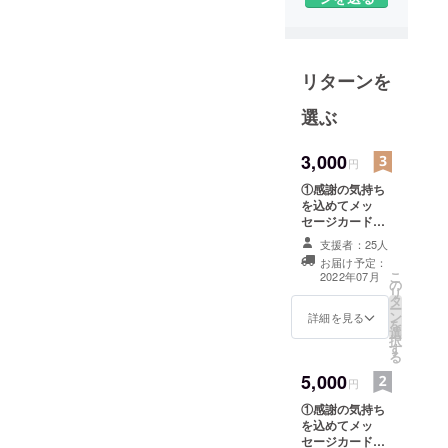
への支援を
行っていま
す。
リターンを
選ぶ
3,000
円
①感謝の気持ち
を込めてメッ
セージカードを
送らせていただ
支援者：25人
きます。 ②活動
お届け予定：
報告として
こ
2022年07月
の
ニュースレター
リ
タ
をお送りいたし
ー
ン
ます。 (2022
詳細を見る
を
選
年7月に一度、郵
択
す
送にて送らせて
る
いただきます。)
5,000
③ご希望の方に
円
限り、当法人の
①感謝の気持ち
ホームページの
を込めてメッ
ブログとニュー
セージカードを
スレターにて氏