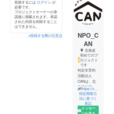
投稿するには
ログイン
が
必要です。
プロジェクトオーナーの承
認後に掲載されます。承認
された内容を削除すること
はできません。
NPO_C
※投稿する際の注意点
AN
北海道
初めてのプ
ロジェクト
です
特定非営利
活動法人
CANは、北
海道札幌市
https://can-picke.com/
で家庭や社
特定商取引
会からのサ
法に基づく
表記
ポートがな
メッセー
い若い方々
ジを送る