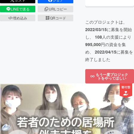
LINEで送る
URLコピー
埋め込み
QRコード
このプロジェクトは、
2022/03/15
に募集を開始
し、
108
人の支援により
995,000
円の資金を集
め、
2022/04/15
に募集を
終了しました
もう一度プロジェク
トをやってほしい