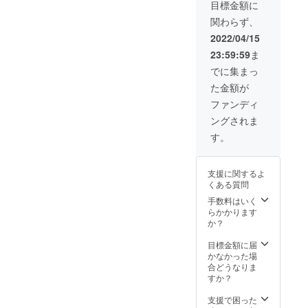
名を掲載させて
目標金額に
日）
いただきます。
関わらず、
ご希望の場合
は、備考欄に掲
2022/04/15
載希望の名前を
23:59:59
ま
必ずご記入くだ
さい。名前の掲
でに集まっ
載を希望されな
た金額が
い方はその旨を
備考欄にご記入
ファンディ
ください。（ブ
ングされま
ログ最低掲載期
間（2022年7月
す。
～2023年3月31
日）
支援に関するよ
くある質問
手数料はいく
らかかります
か？
目標金額に届
かなかった場
合どうなりま
すか？
支援で困った