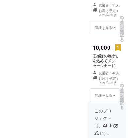
送らせていただ
名を掲載させて
支援者：35人
きます。 ②活動
いただきます。
お届け予定：
報告として
ご希望の場合
こ
2022年07月
の
ニュースレター
は、備考欄に掲
リ
タ
をお送りいたし
載希望の名前を
ー
ン
ます。 (2022
詳細を見る
必ずご記入くだ
を
選
年7月に一度、郵
さい。名前の掲
択
す
送にて送らせて
載を希望されな
る
いただきます。)
い方はその旨を
10,000
③ご希望の方に
円
備考欄にご記入
限り、当法人の
ください。（ブ
①感謝の気持ち
ホームページの
ログ最低掲載期
を込めてメッ
ブログとニュー
間（2022年7月
セージカードを
スレターにて氏
～2023年3月31
送らせていただ
名を掲載させて
日）
支援者：48人
きます。 ②活動
いただきます。
お届け予定：
報告として
ご希望の場合
こ
2022年07月
の
ニュースレター
は、備考欄に掲
リ
タ
をお送りいたし
載希望の名前を
ー
ン
ます。 (2022
詳細を見る
必ずご記入くだ
を
選
年7月に一度、郵
さい。名前の掲
択
す
送にて送らせて
載を希望されな
る
いただきます。)
このプロ
い方はその旨を
③ご希望の方に
備考欄にご記入
ジェクト
限り、当法人の
ください。（ブ
ホームページの
は、
All-In方
ログ最低掲載期
ブログとニュー
間（2022年7月
式
です。
スレターにて氏
～2023年3月31