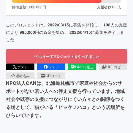
目標金額
1,200,000
円
支援者数
108
人
このプロジェクトは、
2022/03/15
に募集を開始し、
108
人の支援
により
995,000
円の資金を集め、
2022/04/15
に募集を終了しま
した
もう一度プロジェクトをやってほしい
ポスト
シェア
LINEで送る
URLコピー
埋め込み
QRコード
NPO法人CANは、北海道札幌市で家庭や社会からのサ
ポートがない若い人への伴走支援を行っています。地域
社会や既存の支援につながりにくい方々との関係をつく
る場として、猫がいる「ピッケノハコ」という居場所を
ひらいています。