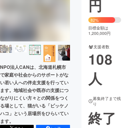
円
まちづくり・地域活性化
82%
目標金額は
CAMPFIRE for Social Good
CAMPFIRE Creation
1,200,000円
CAMPFIREふるさと納税
machi-ya
コミュニティ
支援者数
108
NPO法人CANは、北海道札幌市
人
で家庭や社会からのサポートがな
い若い人への伴走支援を行ってい
ます。地域社会や既存の支援につ
ながりにくい方々との関係をつく
募集終了まで残
り
る場として、猫がいる「ピッケノ
終了
ハコ」という居場所をひらいてい
ます。
ポスト
シェア