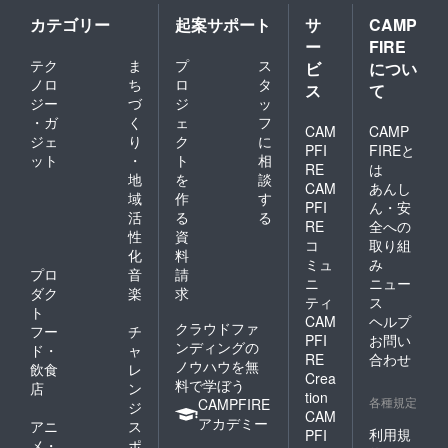
カテゴリー
起案サポート
サ
CAMP
ー
FIRE
テク
ま
プ
ス
ビ
につい
ノロ
ち
ロ
タ
ス
て
ジー
づ
ジ
ッ
・ガ
く
ェ
フ
CAM
CAMP
ジェ
り
ク
に
PFI
FIREと
ット
・
ト
相
RE
は
地
を
談
CAM
あんし
域
作
す
PFI
ん・安
活
る
る
RE
全への
性
資
コ
取り組
化
料
ミュ
み
プロ
音
請
ニ
ニュー
ダク
楽
求
ティ
ス
ト
CAM
ヘルプ
クラウドファ
フー
チ
PFI
お問い
ンディングの
ド・
ャ
RE
合わせ
ノウハウを無
飲食
レ
Crea
料で学ぼう
店
ン
tion
各種規定
CAMPFIRE
ジ
CAM
アカデミー
アニ
ス
利用規
PFI
メ・
ポ