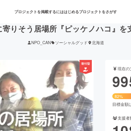
プロジェクトを掲載するには
はじめる
プロジェクトをさがす
に寄りそう居場所『ピッケノハコ』を
NPO_CAN
ソーシャルグッド
北海道
注目のリターン
注目の新着プロジェクト
募集終了が近いプロジェクト
も
現在の
音楽
舞台・パフォーマンス
99
ゲーム・サービス開発
フード・飲食店
82%
書籍・雑誌出版
アニメ・漫画
目標金額は1
支援者
チャレンジ
ビューティー・ヘルスケ
10