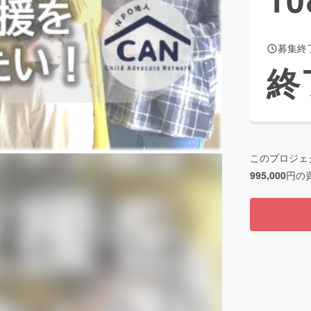
募集終
CAMPFIRE for Social Good
CAMPFIRE Creation
終
CAMPFIREふるさと納税
machi-ya
コミュニティ
このプロジェ
995,000
円の