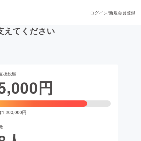
ログイン
/
新規会員登録
支えてください
うすぐ公開されます
支援総額
プロダクト
5,000
円
ファッション
スポーツ
,200,000円
数
ア
ソーシャルグッド
8
人