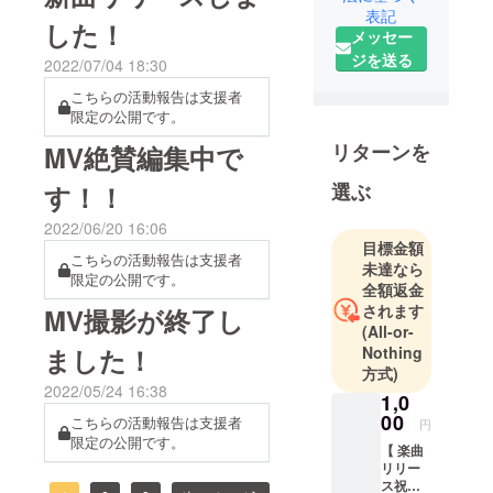
の動画は公式公開日の２３
表記
来しながら
した！
日まではクラファンご支援
メッセー
多数イベン
ジを送る
者さまのみの限定公開とな
2022/07/04 18:30
トに出演。
ります。改めまして、今回
その後、英
こちらの活動報告は支援者
限定の公開です。
語力向上の
初楽曲「針」MV制作へのご
ためカナ
リターンを
MV絶賛編集中で
支援本当にありがとうござ
ダ・バン
いました。皆さま一人一人
選ぶ
す！！
クーバーに
のご支援がなければこのMV
単身渡航。
2022/06/20 16:06
ワーキング
は完成しませんでした！初
目標金額
こちらの活動報告は支援者
ホリデー1年
未達なら
めてなことだらけで公開ま
限定の公開です。
全額返金
とファッ
で当初の予定よりも大変長
されます
MV撮影が終了し
ション系専
(All-or-
門学校での
らくお待たせしてしまいま
Nothing
ました！
留学を経て
したが、本日ようやくお披
方式)
2020年に帰
2022/05/24 16:38
1,0
露目できること、安堵と嬉
国。現在は
00
こちらの活動報告は支援者
円
しい気持ちで一杯です。こ
東京を拠点
限定の公開です。
【 楽曲
にダン
のMVを出発点として、今後
リリー
サー・モデ
ス祝い