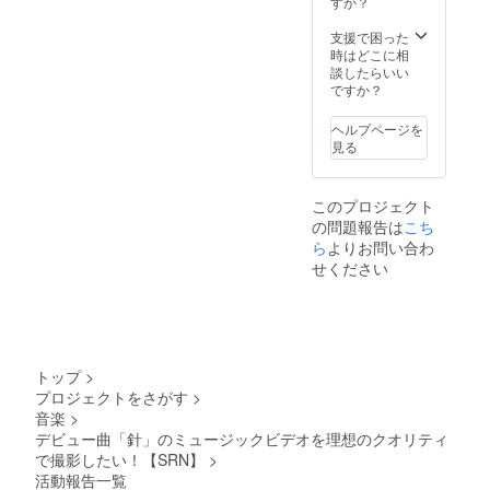
の名前
すか？
キスト
ご入力
をご入
ラ枠）
くださ
力くだ
支援で困った
※ エキ
い 〈内
さい）
時はどこに相
ストラ
容〉 ・
《 使用
談したらいい
出演で
MV映像
日程 》
ですか？
は演出
内に名
2022年
上、顔
前掲載
5月14
出しは
ヘルプページを
（最大5
日,15
ありま
見る
文字）
日,21
せん ※
・お礼
日,22日
撮影ス
のビデ
のいず
タジオ
このプロジェクト
オメッ
れかの1
にはス
の問題報告は
こち
セージ
日 ※ 日
タッフ
・エン
ら
よりお問い合わ
程が決
数名常
ドロー
まり次
駐して
せください
ルでの
第、支
おりま
お名前
援者に
す ※ 予
掲載 ※
は個別
定され
名前掲
メッ
た撮影
載の演
セージ
日時は
出方法
でお伝
状況に
トップ
>
につい
えしま
より変
プロジェクトをさがす
>
ては委
す 《 使
更され
音楽
>
ねてい
用時間
る場合
ただく
デビュー曲「針」のミュージックビデオを理想のクオリティ
》 前半
があり
形とな
17:00~
で撮影したい！【SRN】
>
ます ※
ります
19:00 /
コロナ
活動報告一覧
のでご