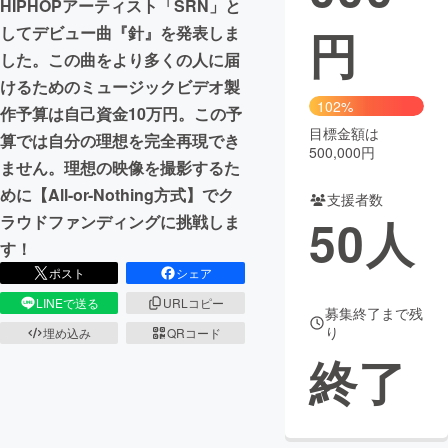
HIPHOPアーティスト「SRN」と
円
してデビュー曲『針』を発表しま
まちづくり・地域活性化
した。この曲をより多くの人に届
けるためのミュージックビデオ製
CAMPFIRE for Social Good
CAMPFIRE Creation
102%
作予算は自己資金10万円。この予
CAMPFIREふるさと納税
machi-ya
コミュニティ
目標金額は
算では自分の理想を完全再現でき
500,000円
ません。理想の映像を撮影するた
めに【All-or-Nothing方式】でク
支援者数
50
人
ラウドファンディングに挑戦しま
す！
ポスト
シェア
LINEで送る
URLコピー
募集終了まで残
り
埋め込み
QRコード
終了