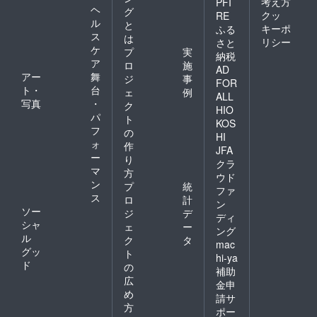
考え方
PFI
ヘ
グ
クッ
RE
ル
と
キーポ
ふる
ス
は
リシー
さと
ケ
プ
実
納税
ア
ロ
施
AD
アー
舞
ジ
事
FOR
ト・
台
ェ
例
ALL
写真
・
ク
HIO
パ
ト
KOS
フ
の
HI
ォ
作
JFA
ー
り
クラ
マ
方
ウド
ン
プ
統
ファ
ス
ロ
計
ン
ソー
ジ
デ
ディ
シャ
ェ
ー
ング
ル
ク
タ
mac
グッ
ト
hi-ya
ド
の
補助
広
金申
め
請サ
方
ポー