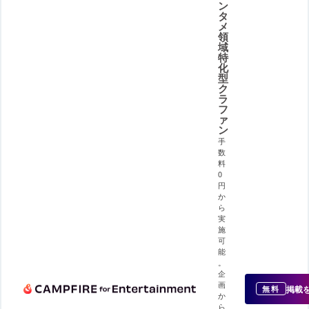
ン
タ
メ
領
域
特
化
型
ク
ラ
フ
ァ
ン
手
数
料
0
円
か
ら
実
施
可
能
。
企
画
掲載
無料
か
ら