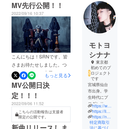
MV先行公開！！
2022/09/16 10:37
モトヨ
シナナ
こんにちは！SRNです。皆
東京都
さまお待たせしました。つ
初めてのプ
いに、、！！！本日
ロジェクト
もっと見る
です
YouTubeにて針のMVの先行
MV公開日決
宮城県仙台
公開を開始しました！下の
市出身。学
定！！！
リンクからチェックできま
生時代にプ
2022/09/06 11:52
ロダンサー
す
https://www.instagram.com/nanamotoyoshi7/
に憧れ、高
https://linkco.re/VZCV5DvN?lang=en
こちらの活動報告は支援者
↓https://www.youtube.com/w
校卒業後は
https://nanamotoyoshi7.myportfolio.com/
限定の公開です。
atch?v=tHlrS02SVZ8こちら
特定商取引
地元仙台と
新曲リリースしま
法に基づく
東京を行き