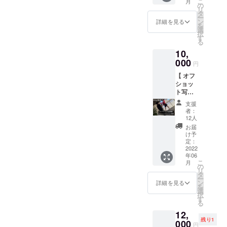
こ
月
ジック
の
リ
ビデオ
タ
ー
の一部
ン
詳細を見る
を
をス
選
択
テッ
す
る
カーに
10,
したも
のをお
000
円
送りし
【 オフ
ます。
ショッ
〈内
ト写真
容〉 ・
+ エン
お礼の
支援
ドロー
メッ
者：
ルにお
セージ
12人
名前掲
カード
お届
載 】
・ス
け予
ミュー
テッ
定：
ジック
2022
カー3枚
年06
ビデオ
セット
こ
月
撮影時
※ ス
の
リ
のオフ
テッ
タ
ー
ショッ
カーデ
ン
詳細を見る
を
ト写真
ザイン
選
択
にお礼
はお選
す
る
メッ
びいた
12,
セージ
だけま
残り1
を入れ
000
せん
円