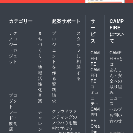
こちら
た際も
など掲
での責
エンド
載に適
任は負
ロール
してい
いかね
のエキ
ない場
ます ※
ストラ
カテゴリー
起案サポート
サ
CAMP
合は別
エンド
枠にお
ー
FIRE
途相談
ロール
名前を
テク
ま
プ
ス
させて
ビ
につい
に関し
掲載さ
いただ
まし
ノロ
ち
ロ
タ
せてい
ス
て
くこと
て、掲
ただき
ジー
づ
ジ
ッ
があり
載希望
ます。
・ガ
く
ェ
フ
ます
CAM
CAMP
する文
※ エン
ジェ
り
ク
に
字数が
ドロー
PFI
FIREと
ット
・
ト
相
長すぎ
ルに掲
RE
は
地
を
談
るもの
載する
CAM
あんし
など掲
お名前
域
作
す
PFI
ん・安
載に適
に関し
活
る
る
RE
全への
してい
て、文
性
資
ない場
コ
取り組
字数が
化
料
合は別
長すぎ
ミュ
み
プロ
音
請
途相談
るもの
ニ
ニュー
させて
ダク
楽
求
など掲
ティ
ス
いただ
載に適
ト
CAM
ヘルプ
くこと
してい
クラウドファ
フー
チ
があり
PFI
お問い
ない場
ンディングの
ド・
ャ
ます
合は別
RE
合わせ
ノウハウを無
飲食
レ
途相談
Crea
料で学ぼう
店
ン
させて
tion
各種規定