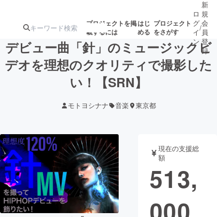
新
ロ
規
グ
会
プロジェクトを掲
はじ
プロジェクト
/
載するには
める
をさがす
イ
員
ン
登
デビュー曲「針」のミュージックビ
録
デオを理想のクオリティで撮影した
い！【SRN】
人気のプロ
注目のリ
注目の新着プロ
募集終了が近いプ
もうすぐ公開
ジェクト
ターン
ジェクト
ロジェクト
されます
モトヨシナナ
音楽
東京都
アート・写真
音楽
現在の支援総
テクノロジー・ガジェット
ゲーム・サ
額
513,
映像・映画
書籍・雑誌
000
ビジネス・起業
チャレンジ