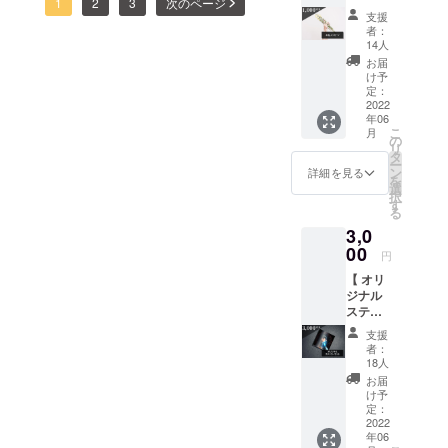
も楽曲、映像作品ともに精
1
2
3
次のページ
を贈る
ル・コンテ
支援
】 シン
進しながら制作していきま
者：
ンツクリエ
プルな
14人
すので暖かく見守って頂け
イターとし
応援を
お届
したい
け予
て活動中。
たら幸いです！宜しくお願
人向け
定：
Condenast
のリ
2022
い致します！2022.9.16
年06
ターン
Social Talent
こ
月
です。
SRN
の
Agency所
リ
初の楽
タ
ー
属。2022年2
曲リ
ン
詳細を見る
を
リース
選
月22日に
択
のお祝
す
SRN[サラン]
る
いとし
3,0
として初楽
て購入
いただ
00
曲「針/蝶」
円
けると
をリリース
【 オリ
嬉しい
ジナル
です
し音楽活動
ステッ
〈内
を本格的に
カー
容〉 ・
支援
スタートさ
セット
お礼の
者：
】 アル
メッ
18人
せた。
バムカ
セージ
お届
バーの
を送ら
け予
デザイ
せてい
定：
ンや
2022
ただき
年06
ミュー
ます