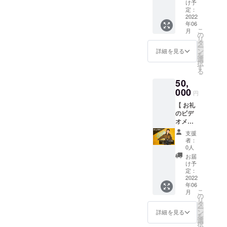
ミュー
サイ
メッ
け予
ジック
ト：
定：
セージ
ビデオ
2022
https://
入りの
年06
撮影に
studio-
オフ
こ
月
利用す
be.net/2
の
ショッ
リ
るスタ
nd/studi
タ
ト写真
ー
ジオ [
o/#/20
ン
データ
詳細を見る
を
StudioB
アクセ
選
・エン
択
e ] の
ス：
す
ドロー
る
「C
https://
ル名前
50,
Studio
studio-
掲載 ※
」の一
000
be.net/2
掲載希
円
部エリ
nd/acce
望する
【 お礼
アを2時
ss/ 撮影
文字数
のビデ
間使用
日付：
が長す
オメッ
できる
2022年
ぎるも
セージ
権利で
5月14
のなど
支援
】
す。
日,15
掲載に
者：
ミュー
WEBサ
日,21
0人
適して
ジック
イト：
日,22日
いない
お届
ビデオ
https://
のいず
け予
場合は
撮影時
studio-
定：
れかの1
別途相
に撮影
2022
be.net/2
日 撮影
談させ
年06
したお
nd/studi
時間：
ていた
こ
月
礼のビ
o/#/20
の
17:00-
だくこ
リ
デオ
アクセ
タ
19:00（
とがあ
ー
メッ
ス：
ン
予定）
詳細を見る
ります
を
セージ
https://
選
※ 撮影
択
をお送