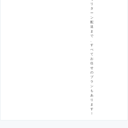
リ
タ
ー
ン
配
送
ま
で
、
す
べ
て
お
任
せ
の
プ
ラ
ン
も
あ
り
ま
す
！