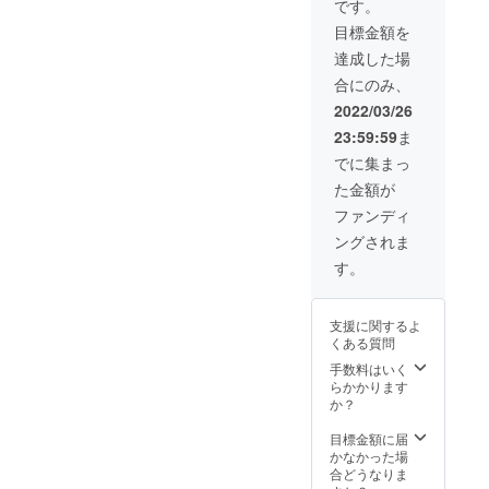
用くだ
ジオに
です。
メッ
礼のビ
さい。
て記念
目標金額を
セージ
デオ
（コロ
写真撮
・エン
メッ
ナ対策
影をし
達成した場
ドロー
セージ
で最大3
後日お
合にのみ、
ルでの
を撮影
名まで
礼メッ
お名前
し後日
でご利
セージ
2022/03/26
掲載 ※
お送り
用いた
ととも
23:59:59
ま
掲載希
しま
だける
にメー
望する
す。 加
と幸い
ルでお
でに集まっ
文字数
えて、
です）
送りい
た金額が
が長す
ミュー
〈内
たしま
ぎるも
ジック
容〉 ・
す。
ファンディ
のなど
ビデオ
撮影ス
〈内
ングされま
掲載に
の最後
タジオ
容〉 ・
適して
に流れ
使用権
エキス
す。
いない
るエン
（2時
トラ出
場合は
ドロー
間） ・
演権 ・
別途相
ルにも
お礼
記念写
支援に関するよ
談させ
優先的
メッ
真 + お
くある質問
ていた
に名前
セージ
礼メッ
だくこ
を掲載
・エン
手数料はいく
セージ
とがあ
させて
ドロー
らかかります
メール
ります
頂きま
ルにお
か？
・エン
す。 ※
名前掲
ドロー
備考欄
載（備
目標金額に届
ルのお
にご希
考欄に
かなかった場
名前掲
望のお
ご希望
合どうなりま
載（エ
名前を