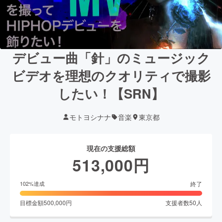
デビュー曲「針」のミュージック
ビデオを理想のクオリティで撮影
したい！【SRN】
モトヨシナナ
音楽
東京都
現在の支援総額
513,000
円
終了
102
%達成
目標金額
500,000
円
支援者数
50
人