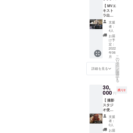
たデー
【 MVエ
タをお
キスト
送りし
ラ出演
ます。
権 】\\
また、
支援
限定５
ミュー
者：
名 //
ジック
4人
ミュー
ビデオ
お届
ジック
の最後
け予
ビデオ
に流れ
定：
の一部
2022
るエン
年06
にエキ
ドロー
こ
月
ストラ
ルにお
の
リ
として
名前を
タ
ー
出演で
掲載さ
ン
詳細を見る
を
きる権
せて頂
選
択
利で
きま
す
る
す。
す。 ※
30,
（男女
備考欄
残り2
ともに
000
に希望
円
参加可
のお名
【 撮影
能） 撮
前をご
スタジ
影場
記入く
オ使用
所：
ださい
権 】\\
StudioB
〈内
支援
限定２
e （C
容〉 ・
者：
組 // 今
Studio
手書き
0人
回の
） WEB
お礼
お届