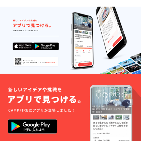
後半
ウイル
了承く
20:00~
ス感染
ださい
22:00 ※
防止の
※ MV映
どちら
ために
像内に
か希望
撮影前
掲載す
する方
日当日
るお名
を備考
と体温
前の文
欄にご
の測定
字列に
記入く
をお願
関し
ださい
いいた
て、演
※ ご希
します
出上の
望が重
（体温
理由で
なった
が37度
別途相
場合は
以上ま
談させ
調整さ
たは体
ていた
せてい
調が優
だくこ
ただく
れない
とがあ
ことが
場合の
ります
ありま
参加は
※ エン
す ※ 万
ご遠慮
ドロー
が一ス
いただ
ルに関
タジオ
きま
しまし
ご利用
す） ※
て、掲
中に設
以上な
載希望
備の破
どの理
する文
損等が
由で参
字数が
あった
加でき
長すぎ
場合は
なかっ
るもの