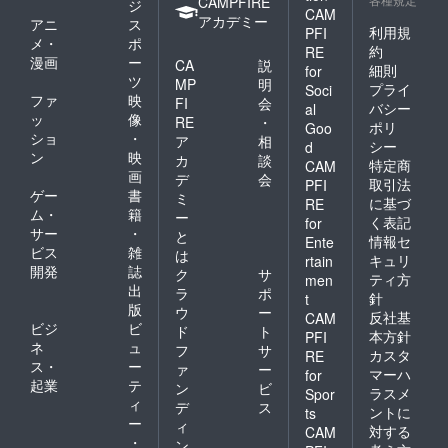
CAMPFIRE
いただ
ジ
CAM
くこと
アカデミー
アニ
ス
利用規
PFI
があり
メ・
ポ
約
ます
RE
漫画
ー
CA
説
細則
for
ツ
MP
明
プライ
Soci
ファ
映
FI
会
バシー
al
ッ
像
RE
・
ポリ
Goo
ショ
・
ア
相
シー
d
ン
映
カ
談
特定商
CAM
画
デ
会
取引法
PFI
ゲー
書
ミ
に基づ
RE
ム・
籍
ー
く表記
for
サー
・
と
情報セ
Ente
ビス
雑
は
キュリ
rtain
開発
誌
ク
サ
ティ方
men
出
ラ
ポ
針
t
版
ウ
ー
反社基
CAM
ビジ
ビ
ド
ト
本方針
PFI
ネ
ュ
フ
サ
カスタ
RE
ス・
ー
ァ
ー
マーハ
for
起業
テ
ン
ビ
ラスメ
Spor
ィ
デ
ス
ントに
ts
ー
ィ
対する
CAM
・
ン