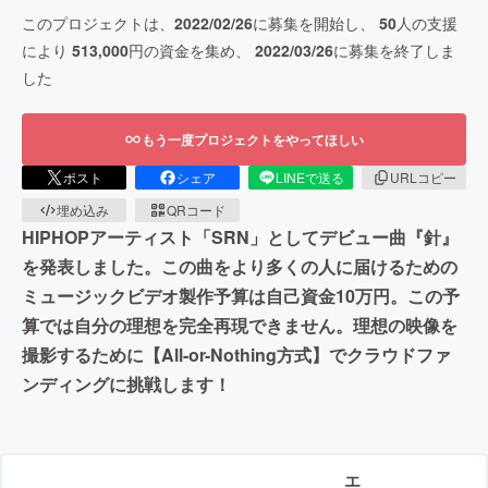
このプロジェクトは、
2022/02/26
に募集を開始し、
50
人の支援
により
513,000
円の資金を集め、
2022/03/26
に募集を終了しま
した
もう一度プロジェクトをやってほしい
ポスト
シェア
LINEで送る
URLコピー
埋め込み
QRコード
HIPHOPアーティスト「SRN」としてデビュー曲『針』
を発表しました。この曲をより多くの人に届けるための
ミュージックビデオ製作予算は自己資金10万円。この予
算では自分の理想を完全再現できません。理想の映像を
撮影するために【All-or-Nothing方式】でクラウドファ
ンディングに挑戦します！
エ