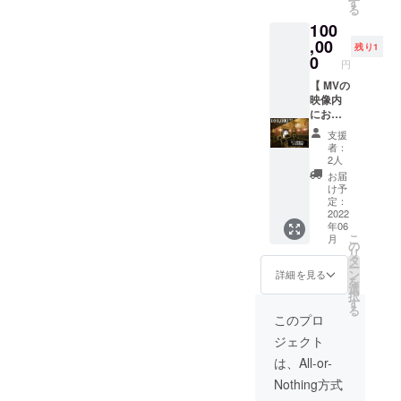
studio-
す
日は決
る
りいた
be.net/2
まり次
100
しま
nd/acce
第、支
す。 加
,00
ss/
援者に
残り1
えて、
ミュー
0
個別
円
ミュー
ジック
メッ
ジック
【 MVの
ビデオ
セージ
ビデオ
映像内
撮影に
でお伝
の最後
にお名
使用予
えしま
に流れ
前掲載
定の廃
す エン
支援
るエン
】
墟＆牢
ドロー
者：
ドロー
ミュー
屋ス
ルにて
2人
ルに優
ジック
ペース
エキス
お届
先的に
ビデオ
と王室
トラ枠
け予
名前を
に映る
スペー
定：
でのお
掲載さ
背景の
2022
ス以外
名前掲
年06
せて頂
一部と
のエリ
載もい
こ
月
きま
して自
アを自
の
たしま
リ
す。 ※
然な形
由にご
タ
すので
ー
備考欄
であな
利用い
ン
備考欄
詳細を見る
を
にご希
たのお
ただけ
選
にご希
択
望のお
名前を
ますの
す
望のお
る
名前を
掲載さ
で、グ
名前を
このプロ
ご入力
せてい
ループ
ご入力
ジェクト
くださ
ただき
での写
くださ
い 〈内
ます。
真撮影
い。 ま
は、All-or-
容〉 ・
また、
会など
た、撮
Nothing方式
お礼の
スタジ
にご利
影スタ
ビデオ
オでお