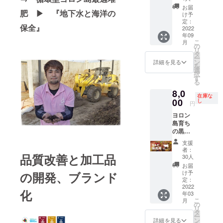
名：牛
ありま
（920g
セット
の手
わずと
を醸し
お届
肉 ・原
す。 ※
肥 ▶ 『地下水と海洋の
）】
＞ 【肩
紙】
知れた
け予
ます。
料原産
クール
230g ×
ロース
《オン
定：
牛肉の
・名
地：鹿
宅急便
保全』
4 【リ
焼肉用
2022
ライン
王様。
称：ヨ
児島県
（冷
年09
ブロー
精肉
活動報
柔らか
ロン島
・内容
凍）で
こ
月
スス
（900g
告》 ヨ
の
く肉質
産黒毛
量：
のお届
リ
テーキ
）】
ロンア
タ
のキメ
和牛
230g ・
けとな
ー
用精肉
150g ×
イラン
ン
細かい
詳細を見る
［サー
保存方
りま
を
（920g
6 【カ
ドビー
選
高級部
ロイ
法：-18
す。 賞
択
）】
ルビ焼
フ事業
す
位で
ン］ ・
℃以下
味期限
る
230g ×
肉用精
の活動
す。 溢
原材料
で保存
は到着
8,0
4 ※9月
肉
をオン
れ出す
名：牛
してく
在庫な
後30日
にお届
（900g
00
ライン
し
凝縮さ
肉 ・原
円
ださ
以上ご
けしま
）】
にて報
れた肉
料原産
い。 ※
ざいま
ヨロン
す。
150g ×
告しま
の旨味
地：鹿
精肉は
す。 解
島育ち
【オン
6
す。 詳
と、
児島県
手切り
凍、開
の黒毛
ライン
【サー
しい日
ウェッ
・内容
のため
封後な
和牛
活動報
ロイン
程につ
トエイ
量：
支援
重量に
るべく
【カル
告】
ステー
いて
ジング
者：
230g ・
多少の
お早め
ビ焼肉
品質改善と加工品
【お礼
キ用精
は、募
30人
熟成に
保存方
違いが
にお召
用精肉
の手
肉
集終了
より仕
お届
法：-18
ありま
し上が
（400g
紙】
（1380
後にご
け予
の開発、ブランド
上がっ
℃以下
す。 ※
りくだ
）】
《オン
g）】
定：
連絡致
た脂質
で保存
クール
さい。
200g ×
2022
ライン
230g ×
しま
が
してく
化
宅急便
年03
2 【お
活動報
6 【リ
す。 ご
ジュー
ださ
（冷
こ
月
礼の手
告》 ヨ
ブロー
の
一緒に
シーさ
い。 ※
凍）で
リ
紙】
ロンア
スス
タ
事業を
を醸し
精肉は
のお届
ー
《カル
イラン
テーキ
ン
盛り上
詳細を見る
ます。
手切り