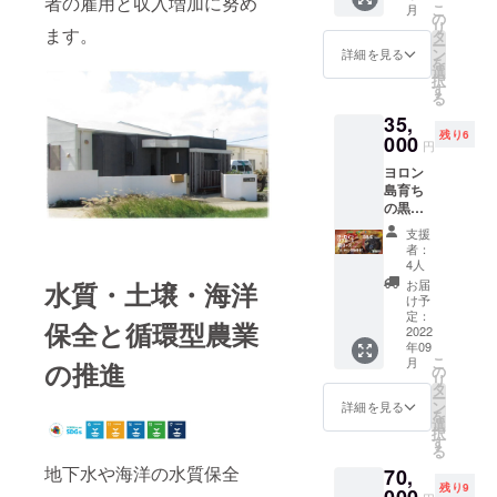
者の雇用と収入増加に努め
王様。
シーさ
こ
月
【リブ
告》 ヨ
の
柔らか
を醸し
リ
ロース
ます。
ロンア
タ
く肉質
ます。
ー
ステー
イラン
ン
のキメ
詳細を見る
・名
を
キ用精
ドビー
選
細かい
称：ヨ
択
肉
フ事業
す
高級部
ロン島
る
（230g
の活動
位で
産黒毛
35,
）】
をオン
す。 溢
和牛
残り6
× 2回/年
000
ライン
れ出す
［肩
円
《年間
にて報
凝縮さ
ロー
ヨロン
お届
告しま
れた肉
ス］ ・
島育ち
け》
す。 詳
の旨味
原材料
の黒毛
（9月と
しい日
と、
名：牛
和牛 ＜
11月に
程につ
ウェッ
肉 ・原
支援
スペ
お届け
いて
トエイ
者：
料原産
シャル
しま
は、募
4人
ジング
地：鹿
セット
す。）
集終了
熟成に
お届
水質・土壌・海洋
児島県
＞ 【肩
【オン
後にご
け予
より仕
・内容
ロース
ライン
定：
連絡致
上がっ
量：
保全と循環型農業
焼肉用
2022
活動報
しま
た脂質
150g ・
年09
精肉
告】
す。 ご
が
保存方
こ
月
の推進
（300g
【お礼
の
一緒に
ジュー
法：-18
リ
）】
の手
タ
事業を
シーさ
℃以下
ー
150g ×
紙】
ン
盛り上
詳細を見る
を醸し
で保存
を
2 【カ
《オン
選
げて頂
ます。
してく
択
ルビ焼
ライン
す
ければ
・名
ださ
る
肉用精
活動報
嬉しい
称：ヨ
い。 ・
地下水や海洋の水質保全
70,
肉
告》 ヨ
です！
ロン島
名称：
残り9
（300g
000
ロンア
《サー