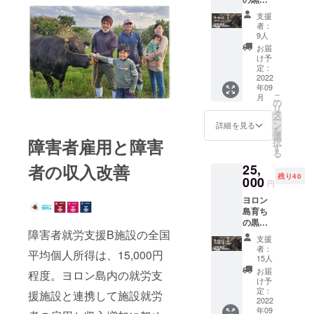
身の旨
《サー
違いが
後30日
和牛
味が濃
ロイ
ありま
以上ご
支援
【サー
厚で
ン》 言
す。 ※
者：
ざいま
ロイン
ジュー
わずと
9人
クール
す。 解
ステー
シー。
知れた
宅急便
お届
凍、開
キ用精
黒毛和
牛肉の
け予
（冷
封後な
肉
牛の美
定：
王様。
凍）で
るべく
（460g
2022
味しさ
柔らか
のお届
お早め
年09
）】
を存分
く肉質
けとな
にお召
こ
月
230g ×
に味わ
の
のキメ
りま
し上が
リ
2 × 2回/
うため
タ
細かい
す。 賞
りくだ
ー
年 《年
にミ
ン
高級部
詳細を見る
味期限
さい。
を
間お届
ディア
選
位で
は到着
障害者雇用と障害
択
け》
ムレア
す
す。 溢
後30日
る
（9月と
くらい
れ出す
以上ご
者の収入改善
25,
11月に
に仕上
凝縮さ
ざいま
残り40
お届け
000
げると
れた肉
す。 解
円
しま
大変美
の旨味
凍、開
ヨロン
す。）
味しく
と、
封後な
島育ち
【オン
召し上
ウェッ
るべく
の黒毛
ライン
がれま
トエイ
お早め
障害者就労支援B施設の全国
和牛
活動報
す。
ジング
にお召
支援
【サー
告】
《サー
熟成に
者：
し上が
平均個人所得は、15,000円
ロイン
【お礼
ロイ
15人
より仕
りくだ
ステー
の手
ン》 言
上がっ
お届
さい。
程度。ヨロン島内の就労支
キ用精
紙】
わずと
け予
た脂質
肉
《オン
定：
知れた
が
援施設と連携して施設就労
（230g
2022
ライン
牛肉の
ジュー
年09
）】
活動報