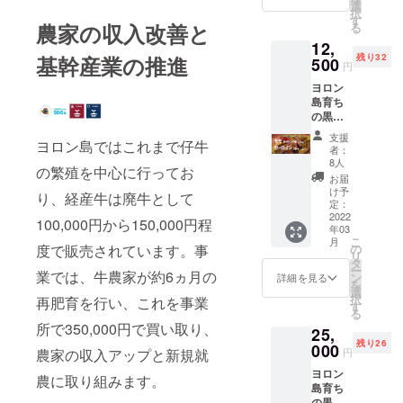
ステー
名称：
選
・内容
択
キ用精
ヨロン
す
量：
農家の収入改善と
る
肉
島産黒
400g ・
12,
（230g
毛和牛
保存方
残り32
基幹産業の推進
）】
500
［肩
法：-18
円
【お礼
ロー
℃以下
ヨロン
の手
ス］ ・
で保存
島育ち
紙】
原材料
してく
の黒毛
《肩
名：牛
ださ
和牛
ロー
肉 ・原
い。 ※
支援
ヨロン島ではこれまで仔牛
【ロー
ス》 適
料原産
精肉は
者：
スト
度な霜
地：鹿
8人
手切り
の繁殖を中心に行ってお
ビーフ
降りと
児島県
のため
お届
用精肉
赤身の
・内容
け予
重量に
り、経産牛は廃牛として
（400g
バラン
定：
量：
多少の
）】
2022
ス。 風
150g ・
違いが
100,000円から150,000円程
年03
【サー
味や旨
保存方
ありま
こ
月
ロイン
味が強
の
度で販売されています。事
法：-18
す。 ※
リ
ステー
く「黒
タ
℃以下
クール
ー
キ用精
業では、牛農家が約6ヵ月の
毛和種
ン
で保存
詳細を見る
宅急便
を
肉
母牛の
選
してく
（冷
択
再肥育を行い、これを事業
（230g
美味し
す
ださ
凍）で
る
）】
さ」を
い。 ※
のお届
所で350,000円で買い取り、
25,
【お礼
十分に
精肉は
けとな
残り26
の手
000
感じる
手切り
りま
円
農家の収入アップと新規就
紙】
ことが
のため
す。 賞
ヨロン
《モ
出来ま
重量に
農に取り組みます。
味期限
島育ち
モ》 赤
す。
多少の
は到着
の黒毛