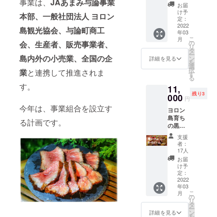
事業は、
JAあまみ与論事業
焼肉用
牛の美
お届
精肉
味しさ
け予
本部、一般社団法人 ヨロン
（300g
を存分
定：
）】
2022
に味わ
島観光協会、与論町商工
年03
150g ×
うため
こ
月
2 【お
にミ
の
会、生産者、販売事業者、
リ
礼の手
ディア
タ
ー
紙】
島内外の小売業、全国の企
ムレア
ン
詳細を見る
を
《肩
くらい
選
択
業
と連携して推進されま
ロー
に仕上
す
る
ス》 適
げると
す。
11,
度な霜
大変美
残り3
降りと
000
味しく
円
赤身の
召し上
今年は、事業組合を設立す
ヨロン
バラン
がれま
島育ち
ス。 風
す。 ・
る計画です。
の黒毛
味や旨
名称：
和牛
味が強
ヨロン
支援
【肩
く「黒
島産黒
者：
ロース
毛和種
毛和牛
17人
焼肉用
母牛の
［モ
お届
精肉
美味し
モ］ ・
け予
（300g
さ」を
定：
原材料
）】
2022
十分に
名：牛
年03
150g ×
感じる
肉 ・原
こ
月
2
ことが
の
料原産
リ
【サー
出来ま
タ
地：鹿
ー
ロイン
す。 ・
ン
児島県
詳細を見る
を