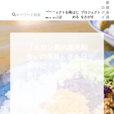
新
ロ
規
グ
会
プロジェクトを掲
はじ
プロジェクト
/
載するには
める
をさがす
イ
員
ン
登
録
人気のプロ
注目のリ
注目の新着プロ
募集終了が近いプ
もうすぐ公開
『ヨロン島の黒毛和
ジェクト
ターン
ジェクト
ロジェクト
されます
牛』の美味しさを日
本中に！～南の島の
アート・写真
音楽
美しい海をいつまで
テクノロジー・ガジェット
も～
ゲーム・サ
映像・映画
書籍・雑誌
Yoron_island_beef
フード・飲食店
鹿児島県
ビジネス・起業
チャレンジ
ヨロンアイランドビーフ【販売サイ