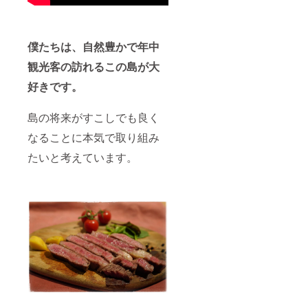
す。 ※
凍、開
クール
封後な
宅急便
るべく
（冷
お早め
凍）で
僕たちは、自然豊かで年中
にお召
のお届
し上が
観光客の訪れるこの島が大
けとな
りくだ
りま
さい。
好きです。
す。 賞
味期限
は到着
島の将来がすこしでも良く
後30日
以上ご
なることに本気で取り組み
ざいま
す。 解
たいと考えています。
凍、開
封後な
るべく
お早め
にお召
し上が
りくだ
さい。