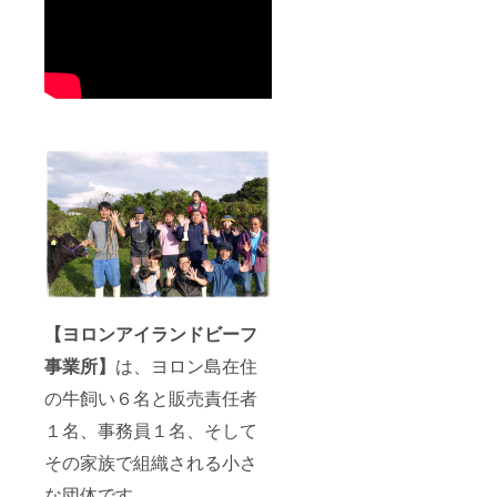
肉質が
ださ
原材料
肉 ・原
［サー
特徴で
い。 ※
名：牛
料原産
ロイ
す。 贅
精肉は
肉 ・原
地：鹿
ン］
沢で上
手切り
料原産
児島県
［リブ
質な味
のため
地：鹿
・内容
ロー
わいを
重量に
児島県
量：
ス］ ・
ご堪能
多少の
・内容
150g ・
原材料
くださ
違いが
量：
保存方
名：牛
い。 ・
ありま
150g ・
法：-18
肉 ・原
名称：
す。 ※
保存方
℃以下
料原産
ヨロン
クール
法：-18
で保存
地：鹿
島産黒
宅急便
℃以下
してく
児島県
毛和牛
（冷
で保存
ださ
・内容
［サー
凍）で
してく
い。 ・
量：
ロイ
のお届
ださ
名称：
230g ・
ン］ ・
けとな
い。 ・
ヨロン
保存方
原材料
りま
名称：
島産黒
法：-18
名：牛
す。 賞
ヨロン
毛和牛
℃以下
肉 ・原
味期限
島産黒
［カル
【ヨロンアイランドビーフ
で保存
料原産
は到着
毛和牛
ビ］ ・
してく
地：鹿
後30日
事業所】
は、ヨロン島在住
［サー
原材料
ださ
児島県
以上ご
ロイ
名：牛
い。 ※
・内容
ざいま
の牛飼い６名と販売責任者
ン］
肉 ・原
精肉は
量：
す。 解
［リブ
料原産
手切り
230g ・
１名、事務員１名、そして
凍、開
ロー
地：鹿
のため
保存方
封後な
ス］ ・
児島県
重量に
その家族で組織される小さ
法：-18
るべく
原材料
・内容
多少の
℃以下
お早め
名：牛
量：
違いが
な団体です。