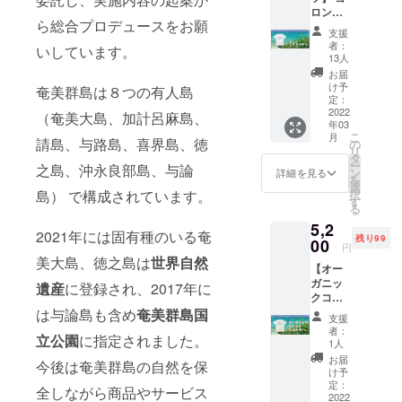
盛り上
ロンア
島を盛
げて頂
ら総合プロデュースをお願
イラン
り上げ
ければ
支援
ドビー
ていき
嬉しい
者：
いしています。
フ ［オ
たい！
です！
13人
リジナ
※島内在
お届
ルTシャ
住者限
け予
奄美群島は８つの有人島
ツ］ サ
定価格
定：
イズ＜
2022
です。
（奄美大島、加計呂麻島、
年03
S/M/L＞
※デザイ
こ
月
【お礼
請島、与路島、喜界島、徳
ンは若
の
リ
の手
干の変
タ
ー
之島、沖永良部島、与論
紙】 ※
更があ
ン
詳細を見る
を
デザイ
る場合
選
択
島） で構成されています。
ンは若
がござ
す
る
干の変
いま
5,2
更があ
す。 ※
2021年には固有種のいる奄
残り99
る場合
00
手刷り
円
がござ
商品の
美大島、徳之島は
世界自然
【オー
いま
ため多
ガニッ
す。 ※
少のか
遺産
に登録され、2017年に
クコッ
手刷り
すれが
トンT
は与論島も含め
奄美群島国
商品の
ある場
支援
シャ
ため多
合がご
者：
立公園
に指定されました。
ツ】 ヨ
少のか
ざいま
1人
ロンア
すれが
す。
お届
今後は奄美群島の自然を保
イラン
ある場
け予
ドビー
合がご
定：
全しながら商品やサービス
フ ［オ
2022
ざいま