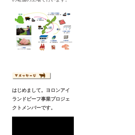
おいっ
保存方
ヨロン
ディア
ださ
そう肉
法：-18
島産黒
ムレア
い。 ・
の持つ
℃以下
毛和牛
くらい
名称：
本来の
で保存
［肩
で焼い
ヨロン
美味し
してく
ロー
てお召
島産黒
さを感
ださ
ス］ ・
し上が
毛和牛
じるこ
い。 ・
原材料
りいた
［カル
とが出
名称：
名：牛
だく
ビ］ ・
来ま
ヨロン
肉 ・原
と、な
原材料
す。
島産黒
料原産
おいっ
名：牛
《ヒ
毛和牛
地：鹿
そう肉
肉 ・原
レ》 牛
［リブ
児島県
の持つ
料原産
一頭か
ロー
・内容
本来の
地：鹿
らとれ
ス］ ・
量：
美味し
児島県
る量が
原材料
150g ・
さを感
・内容
きわめ
名：牛
保存方
じるこ
量：
て少な
肉 ・原
法：-18
とが出
150g ・
い最高
料原産
℃以下
来ま
保存方
級の希
地：鹿
はじめまして。ヨロンアイ
で保存
す。 ・
法：-18
少部位
児島県
してく
名称：
℃以下
です。
・内容
ランドビーフ事業プロジェ
ださ
ヨロン
で保存
余分な
量：
い。 ・
島産黒
してく
脂が少
クトメンバーです。
230g ・
名称：
毛和牛
ださ
なく、
保存方
ヨロン
［肩
い。 ・
旨味の
法：-18
島産黒
ロー
名称：
強い柔
℃以下
毛和牛
ス］ ・
ヨロン
らかな
で保存
［カル
原材料
島産黒
赤身の
してく
ビ］ ・
名：牛
毛和牛