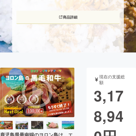
ト】
まちづくり・地域活性化
商品詳細
このプロジェクトは2022/03/10に募集を終了
CAMPFIRE for Social Good
CAMPFIRE Creation
しました。
こちらから関連ページを閲覧いただけます。
CAMPFIREふるさと納税
machi-ya
コミュニティ
現在の支援総
額
3,17
8,94
鹿児島県最南端のヨロン島は、エ