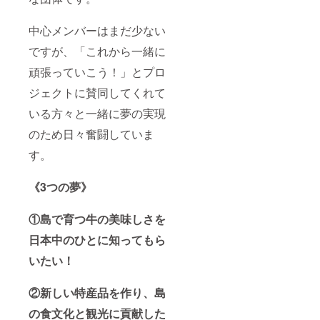
で保存
にお召
肉 ・原
150g ・
ありま
してく
し上が
料原産
保存方
す。 ※
ださ
りくだ
中心メンバーはまだ少ない
地：鹿
法：-18
クール
い。 ・
さい。
児島県
℃以下
宅急便
名称：
ですが、「これから一緒に
・内容
で保存
（冷
ヨロン
量：
してく
凍）で
島産黒
頑張っていこう！」とプロ
230g ・
ださ
のお届
毛和牛
保存方
い。 ・
けとな
ジェクトに賛同してくれて
［リブ
法：-18
名称：
りま
ロー
℃以下
ヨロン
す。 賞
いる方々と一緒に夢の実現
ス］ ・
で保存
島産黒
味期限
原材料
してく
毛和牛
のため日々奮闘していま
は到着
名：牛
ださ
［サー
後30日
肉 ・原
す。
い。 ※
ロイ
以上ご
料原産
精肉は
ン］
ざいま
地：鹿
手切り
［リブ
す。 解
児島県
《3つの夢》
のため
ロー
凍、開
・内容
重量に
ス］ ・
封後な
量：
多少の
原材料
るべく
①島で育つ牛の美味しさを
230g ・
違いが
名：牛
お早め
保存方
ありま
肉 ・原
にお召
日本中のひとに知ってもら
法：-18
す。 ※
料原産
し上が
℃以下
クール
地：鹿
いたい！
りくだ
で保存
宅急便
児島県
さい。
してく
（冷
・内容
ださ
②新しい特産品を作り、島
凍）で
量：
い。 ・
のお届
230g ・
名称：
の食文化と観光に貢献した
けとな
保存方