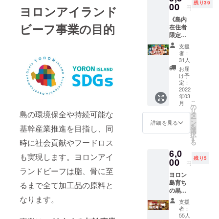
残り39
カ
00
す。
ヨロンアイランド
円
ラー：
《島内
ブラウ
ビーフ事業の目的
在住者
ン サイ
限定》
ズ＜
ヨロン
S/M/L＞
支援
島育ち
【お礼
者：
の黒毛
の手
31人
和牛
紙】 ※
お届
【ロー
デザイ
け予
スト
ンは若
定：
ビーフ
2022
干の変
年03
用精肉
更があ
こ
月
（400g
る場合
の
リ
）】 特
島の環境保全や持続可能な
がござ
タ
ー
製たれ
いま
ン
詳細を見る
を
基幹産業推進を目指し、同
付き
す。 ※
選
択
【お礼
手刷り
す
時に社会貢献やフードロス
る
の手
商品の
6,0
紙】
ため多
も実現します。ヨロンアイ
残り5
《モ
00
少のか
円
モ》 赤
すれが
ランドビーフは脂、骨に至
ヨロン
身の旨
ある場
島育ち
味が濃
るまで全て加工品の原料と
合がご
の黒毛
厚で
ざいま
和牛
なります。
ジュー
す。
支援
【肩
シー。
者：
ロース
黒毛和
55人