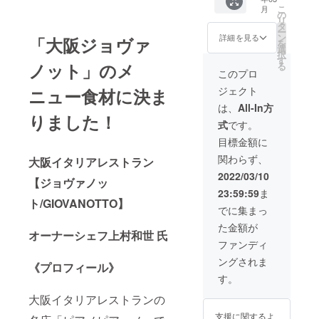
）】
のキメ
和牛
は到着
は上質
毛和種
れ出す
こ
料原産
月
【リブ
細かい
の
［サー
後30日
な旨味
母牛の
凝縮さ
リ
地：鹿
ロース
高級部
タ
ロイ
以上ご
が凝縮
美味し
れた肉
ー
児島県
ステー
位で
ン
ン］ ・
詳細を見る
ざいま
「大阪ジョヴァ
されて
さ」を
の旨味
を
・内容
キ用精
す。 溢
選
原材料
す。 解
いま
十分に
と、
択
量：
肉
れ出す
す
名：牛
凍、開
す。
感じる
ウェッ
ノット」のメ
る
230g ・
（230g
凝縮さ
肉 ・原
このプロ
封後な
《サー
ことが
トエイ
保存方
）】
れた肉
料原産
るべく
ロイ
出来ま
ジング
法：-18
ジェクト
ニュー食材に決ま
【ヒレ
の旨味
地：鹿
お早め
ン》 言
す。
熟成に
℃以下
ステー
と、
児島県
は、
All-In方
にお召
わずと
《カル
より仕
で保存
キ用精
ウェッ
りました！
・内容
し上が
知れた
ビ》 焼
上がっ
してく
式
です。
肉
トエイ
量：
りくだ
牛肉の
肉人気
た脂質
ださ
（150g
ジング
230g ・
目標金額に
さい。
王様。
部位。
が
い。 ・
）】
熟成に
保存方
柔らか
肉質は
ジュー
名称：
関わらず、
【お礼
大阪イタリアレストラン
より仕
法：-18
く肉質
やわら
シーさ
ヨロン
の手
上がっ
℃以下
2022/03/10
のキメ
かく甘
を醸し
島産黒
【ジョヴァノッ
紙】
た脂質
で保存
細かい
みがあ
ます。
毛和牛
23:59:59
ま
《サー
が
してく
高級部
り、キ
《リブ
ト/GIOVANOTTO】
［リブ
ロイ
ジュー
ださ
でに集まっ
位で
メこま
ロー
ロー
ン》 言
シーさ
い。 ※
す。 溢
かい霜
ス》
ス］ ・
た金額が
わずと
を醸し
精肉は
オーナーシェフ上村和世 氏
れ出す
降りに
サーロ
原材料
知れた
ます。
手切り
ファンディ
凝縮さ
は上質
インの
名：牛
牛肉の
《リブ
のため
れた肉
な旨味
となり
肉 ・原
ングされま
王様。
ロー
重量に
《プロフィール》
の旨味
が凝縮
にある
料原産
柔らか
ス》
多少の
す。
と、
されて
上級
地：鹿
く肉質
サーロ
違いが
ウェッ
いま
ロース
児島県
のキメ
大阪イタリアレストランの
インの
ありま
トエイ
す。
部位。
・内容
細かい
となり
す。 ※
ジング
《サー
肉質が
支援に関するよ
量：