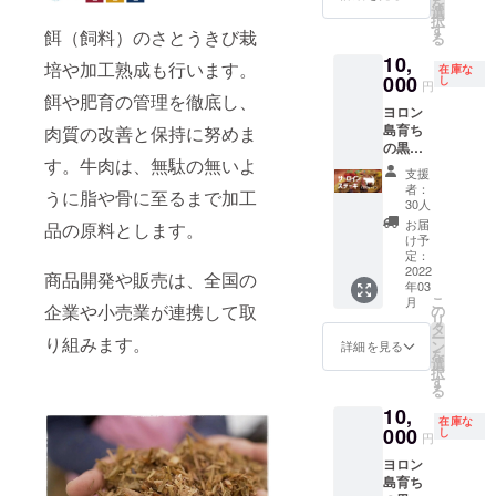
けとな
を
ビ》 焼
ドビー
用精肉
選
げて頂
《リブ
のため
りま
択
肉人気
フ事業
（1380
す
ければ
ロー
重量に
餌（飼料）のさとうきび栽
す。 賞
る
部位。
の活動
g）】
嬉しい
ス》
多少の
味期限
10,
肉質は
をオン
230g ×
です！
培や加工熟成も行います。
サーロ
違いが
在庫な
は到着
やわら
000
ライン
6 ※9月
し
《肩
インの
円
ありま
後30日
かく甘
にて報
にお届
餌や肥育の管理を徹底し、
ロー
となり
す。 ※
以上ご
ヨロン
みがあ
告しま
けしま
ス》 適
にある
クール
ざいま
島育ち
肉質の改善と保持に努めま
り、キ
す。 詳
す。
度な霜
上級
宅急便
す。 解
の黒毛
メこま
しい日
【オン
降りと
ロース
（冷
凍、開
す。牛肉は、無駄の無いよ
和牛
かい霜
程につ
ライン
赤身の
部位。
支援
凍）で
封後な
【サー
降りに
いて
活動報
バラン
者：
肉質が
のお届
うに脂や骨に至るまで加工
るべく
ロイン
は上質
は、募
告】
30人
ス。 風
きめ細
けとな
お早め
ステー
な旨味
集終了
【お礼
味や旨
お届
かく、
品の原料とします。
りま
にお召
キ用精
が凝縮
後にご
の手
け予
味が強
霜降り
す。 賞
し上が
肉
されて
定：
連絡致
紙】
く「黒
も適度
味期限
りくだ
（460g
2022
いま
しま
《オン
商品開発や販売は、全国の
毛和種
に入っ
は到着
さい。
年03
）】
す。 ・
す。 ご
ライン
母牛の
ている
後30日
こ
月
230g ×
名称：
企業や小売業が連携して取
の
一緒に
活動報
美味し
ため口
以上ご
リ
2 【お
ヨロン
タ
事業を
告》 ヨ
さ」を
いっぱ
ざいま
ー
り組みます。
礼の手
島産黒
ン
盛り上
ロンア
詳細を見る
十分に
いに
す。 解
を
紙】
毛和牛
選
げて頂
イラン
感じる
ジュー
凍、開
択
《サー
［カル
す
ければ
ドビー
ことが
シーな
封後な
る
ロイ
ビ］ ・
嬉しい
フ事業
出来ま
肉の旨
るべく
10,
ン》 言
原材料
です！
の活動
す。
味が広
在庫な
お早め
わずと
000
名：牛
し
《肩
をオン
《カル
円
がりま
にお召
知れた
肉 ・原
ロー
ライン
ビ》 焼
す。 ミ
し上が
ヨロン
牛肉の
料原産
ス》 適
にて報
肉人気
ディア
りくだ
島育ち
王様。
地：鹿
度な霜
告しま
部位。
ムレア
さい。