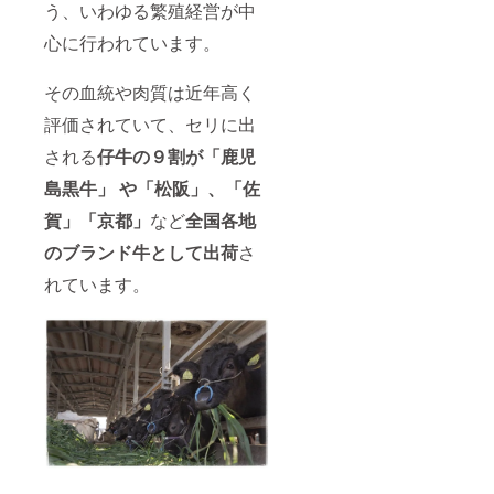
う、いわゆる繁殖経営が中
心に行われています。
その血統や肉質は近年高く
評価されていて、セリに出
される
仔牛
の９割が「鹿児
島黒牛」 や「松阪」、「佐
賀」「京都」
など
全国各地
のブランド牛として出荷
さ
れています。