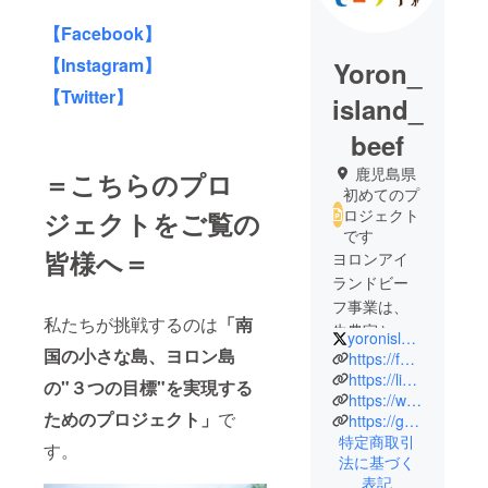
【Facebook】
【Instagram】
Yoron_
【Twitter】
island_
beef
鹿児島県
＝こちらのプロ
初めてのプ
ロジェクト
ジェクトをご覧の
です
皆様へ＝
ヨロンアイ
ランドビー
フ事業は、
私たちが挑戦するのは
「南
牛農家と販
yoronislandbeef
売者が協力
国の小さな島、ヨロン島
https://facebook.com/groups/643395920199176
し合い、島
https://lin.ee/KpReY4p
の"
３つの目標"を実現する
https://www.instagram.com/yoron_island_beef
ぐるみで取
ためのプロジェクト」
で
https://goontoamami.jp
り組む新し
特定商取引
す。
い事業で
法に基づく
す。
表記