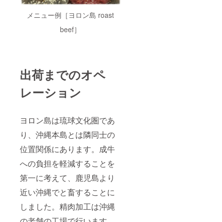
ロース
だく
いに
を醸し
本来の
ざいま
部位。
と、な
ジュー
ます。
美味し
す。 解
メニュー例［ヨロン島 roast
肉質が
おいっ
シーな
《リブ
さを感
凍、開
きめ細
そう肉
肉の旨
ロー
beef］
じるこ
封後な
かく、
の持つ
味が広
ス》
とが出
るべく
霜降り
本来の
がりま
サーロ
来ま
お早め
も適度
美味し
す。 ミ
インの
す。 ・
にお召
に入っ
さを感
ディア
となり
名称：
し上が
ている
じるこ
ムレア
にある
ヨロン
りくだ
出荷までのオペ
ため口
とが出
くらい
上級
島産黒
さい。
いっぱ
来ま
で軽め
ロース
毛和牛
いに
レーション
す。 ・
に焼い
部位。
［肩
ジュー
名称：
てお召
肉質が
ロー
シーな
ヨロン
し上が
きめ細
ス］ ・
肉の旨
島産黒
りいた
かく、
原材料
ヨロン島は琉球文化圏であ
味が広
毛和牛
だく
霜降り
名：牛
がりま
［サー
と、な
も適度
肉 ・原
り、沖縄本島とは隣同士の
す。 ミ
ロイ
おいっ
に入っ
料原産
ディア
ン］ ・
そう肉
ている
位置関係にあります。成牛
地：鹿
ムレア
原材料
の持つ
ため口
児島県
くらい
名：牛
への負担を軽減することを
本来の
いっぱ
・内容
で軽め
肉 ・原
美味し
いに
量：
に焼い
料原産
第一に考えて、鹿児島より
さを感
ジュー
150g ・
てお召
地：鹿
じるこ
シーな
保存方
し上が
近い沖縄でと畜することに
児島県
とが出
肉の旨
法：-18
りいた
・内容
来ま
味が広
℃以下
しました。精肉加工は沖縄
だく
量：
す。 ・
がりま
で保存
と、な
230g ・
名称：
す。 ミ
してく
の老舗の工場で行います。