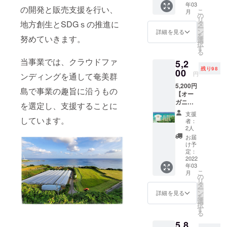
年03
リジナ
す。
の開発と販売支援を行い、
こ
月
ルTシャ
の
リ
ツ］ ボ
地方創生とSDGｓの推進に
タ
ー
ディ
ン
詳細を見る
を
努めていきます。
色：ナ
選
択
チュラ
す
る
ル サイ
当事業では、クラウドファ
5,2
ズ＜
残り98
S/M/L＞
00
円
ンディングを通して奄美群
【お礼
5,200円
の手
島で事業の趣旨に沿うもの
【オー
紙】 ※
ガニッ
デザイ
を選定し、支援することに
クコッ
ンは若
支援
トンT
干の変
しています。
者：
シャ
更があ
2人
ツ】 ヨ
る場合
お届
ロンア
がござ
け予
イラン
いま
定：
ドビー
2022
す。 ※
年03
フ ［オ
手刷り
こ
月
リジナ
商品の
の
リ
ルTシャ
ため多
タ
ー
ツ］ ボ
少のか
ン
詳細を見る
を
ディ
すれが
選
択
色：ナ
ある場
す
る
チュラ
合がご
5,8
ル ロゴ
ざいま