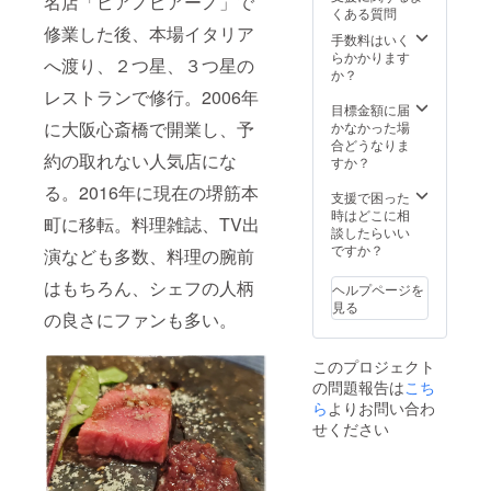
名店「ピアノピアーノ」で
高級部
にある
クール
熟成に
ロイ
きめ細
くある質問
230g ・
位で
上級
宅急便
より仕
ン》 言
かく、
修業した後、本場イタリア
保存方
す。 溢
ロース
手数料はいく
（冷
上がっ
わずと
霜降り
法：-18
れ出す
部位。
らかかります
凍）で
た脂質
知れた
へ渡り、２つ星、３つ星の
も適度
℃以下
凝縮さ
肉質が
か？
のお届
が
牛肉の
に入っ
で保存
れた肉
きめ細
けとな
レストランで修行。2006年
ジュー
王様。
ている
してく
の旨味
かく、
目標金額に届
りま
シーさ
柔らか
ため口
ださ
と、
霜降り
に大阪心斎橋で開業し、予
かなかった場
す。 賞
を醸し
く肉質
いっぱ
い。 ※
ウェッ
も適度
合どうなりま
味期限
ます。
のキメ
いに
精肉は
約の取れない人気店にな
トエイ
に入っ
すか？
は到着
《リブ
細かい
ジュー
手切り
ジング
ている
後30日
ロー
高級部
シーな
のため
る。2016年に現在の堺筋本
熟成に
ため口
支援で困った
以上ご
ス》
位で
肉の旨
重量に
より仕
いっぱ
時はどこに相
ざいま
サーロ
す。 溢
町に移転。料理雑誌、TV出
味が広
多少の
上がっ
いに
談したらいい
す。 解
インの
れ出す
がりま
違いが
た脂質
ジュー
ですか？
凍、開
演なども多数、料理の腕前
となり
凝縮さ
す。 ミ
ありま
が
シーな
封後な
にある
れた肉
ディア
す。 ※
ジュー
肉の旨
はもちろん、シェフの人柄
るべく
ヘルプページを
上級
の旨味
ムレア
クール
シーさ
味が広
お早め
見る
ロース
と、
くらい
宅急便
を醸し
の良さにファンも多い。
がりま
にお召
部位。
ウェッ
で軽め
（冷
ます。
す。 ミ
し上が
肉質が
トエイ
に焼い
凍）で
《リブ
ディア
りくだ
きめ細
ジング
てお召
このプロジェクト
のお届
ロー
ムレア
さい。
かく、
熟成に
し上が
けとな
の問題報告は
こち
ス》
くらい
霜降り
より仕
りいた
りま
サーロ
ら
よりお問い合わ
で軽め
も適度
上がっ
だく
す。 賞
インの
に焼い
せください
に入っ
た脂質
と、な
味期限
となり
てお召
ている
が
おいっ
は到着
にある
し上が
ため口
ジュー
そう肉
後30日
上級
りいた
いっぱ
シーさ
の持つ
以上ご