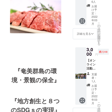
ンド
6人
ビーフ
お届
［オリ
け予
ジナル
定：
ステッ
2022
年03
カー］
こ
月
【お礼
の
リ
の手
タ
ー
紙】
ン
詳細を見る
を
選
択
す
る
3,0
残り49
00
円
【オン
ライン
活動報
『奄美群島の環
告】
支援
【お礼
者：
境・景観の保全』
の手
1人
紙】
お届
《オン
け予
ライン
定：
活動報
2022
『地方創生と８つ
年03
告》 ヨ
こ
月
ロンア
の
リ
のSDGｓの実現』
イラン
タ
ー