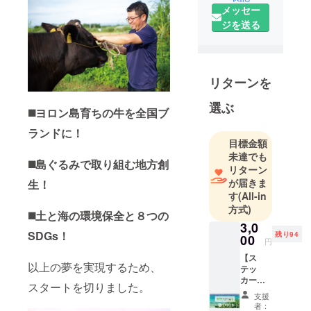
『ヨロン島
メッセー
育ちの黒毛
ジを送る
和牛』の美
味しさを日
本全国に！
リターンを
〒891-9301
選ぶ
◼️ヨロン島育ちの牛を全国ブ
鹿児島県大
島郡与論町
ランドに！
目標金額
茶花210-1
未達でも
TEL:0997-
◼️島ぐるみで取り組む地方創
リターン
85-1354
が届きま
生！
mail@yoroni
す
(All-in
slandbeef.co
方式)
◼️土と海の環境保全と８つの
3,0
SDGs！
残り94
00
円
【ス
以上の夢を実現するため、
テッ
カー】
スタートを切りました。
ヨロン
支援
アイラ
者：