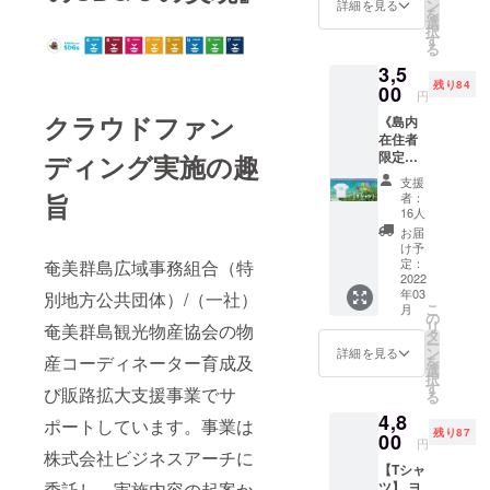
ドビー
ン
詳細を見る
を
フ事業
選
択
の活動
す
る
をオン
3,5
ライン
残り84
にて報
00
円
告しま
クラウドファン
《島内
す！ ヨ
在住者
ロン島
限定》
ディング実施の趣
の牛小
【Tシャ
屋から
支援
ツ】 ヨ
事業所
旨
者：
ロンア
メン
16人
イラン
バーで
お届
ドビー
行う予
け予
フ ［オ
定で
定：
奄美群島広域事務組合（特
リジナ
2022
す。 詳
年03
ルTシャ
別地方公共団体）/（一社）
しい日
こ
月
ツ］ サ
程につ
の
リ
奄美群島観光物産協会の物
イズ＜
いて
タ
ー
S/M/L＞
は、募
ン
詳細を見る
産コーディネーター育成及
を
【お礼
集終了
選
択
の手
後にご
す
び販路拡大支援事業でサ
る
紙】 島
連絡致
4,8
に住ん
しま
ポートしています。事業は
残り87
でいる
00
す。 ご
円
皆様と
株式会社ビジネスアーチに
一緒に
【Tシャ
一緒に
事業を
ツ】 ヨ
委託し、実施内容の起案か
ヨロン