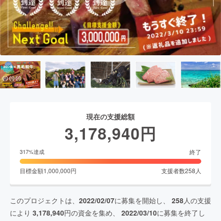
現在の支援総額
3,178,940
円
終了
317
%達成
目標金額
1,000,000
円
支援者数
258
人
このプロジェクトは、
2022/02/07
に募集を開始し、
258
人の支援
により
3,178,940
円の資金を集め、
2022/03/10
に募集を終了し