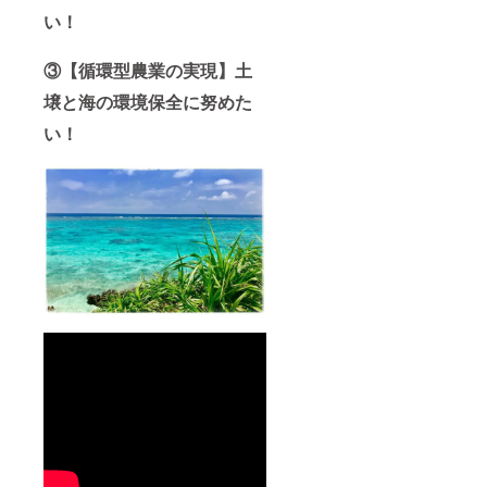
ヨロン
りま
法：-18
島産黒
い！
す。 賞
℃以下
毛和牛
味期限
で保存
［ヒ
は到着
してく
③【循環型農業の実現】土
レ］ ・
後30日
ださ
原材料
以上ご
い。 ※
壌と海の環境保全に努めた
名：牛
ざいま
精肉は
肉 ・原
い！
す。 解
手切り
料原産
凍、開
のため
地：鹿
封後な
重量に
児島県
るべく
多少の
・内容
お早め
違いが
量：
にお召
ありま
150g ・
し上が
す。 ※
保存方
りくだ
クール
法：-18
さい。
宅急便
℃以下
（冷
で保存
凍）で
してく
のお届
ださ
けとな
い。 ※
りま
精肉は
す。 賞
手切り
味期限
のため
は到着
重量に
後30日
多少の
以上ご
違いが
ざいま
ありま
す。 解