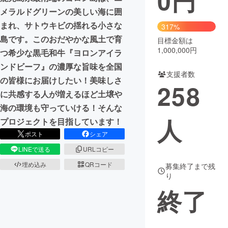
0
円
メラルドグリーンの美しい海に囲
まれ、サトウキビの揺れる小さな
317%
島です。このおだやかな風土で育
目標金額は
1,000,000円
つ希少な黒毛和牛『ヨロンアイラ
ンドビーフ』の濃厚な旨味を全国
支援者数
の皆様にお届けしたい！美味しさ
258
に共感する人が増えるほど土壌や
海の環境も守っていける！そんな
人
プロジェクトを目指しています！
ポスト
シェア
LINEで送る
URLコピー
埋め込み
QRコード
募集終了まで残
り
終了