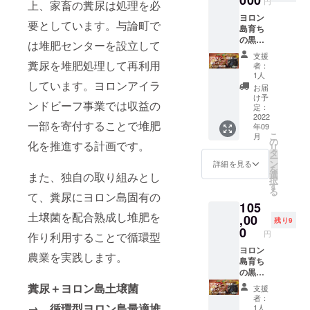
産黒毛
円
ヨロン
上、家畜の糞尿は処理を必
）】
イラン
ロイ
和牛
島産黒
ヨロン
150g ×
ドビー
ン》 言
［モ
要としています。与論町で
毛和牛
島育ち
2
フ事業
わずと
モ］ ・
［サー
の黒毛
【サー
の活動
知れた
は堆肥センターを設立して
原材料
ロイ
和牛 ＜
ロイン
をオン
牛肉の
名：牛
支援
ン］ ・
スペ
ステー
糞尿を堆肥処理して再利用
ライン
王様。
者：
肉 ・原
原材料
シャル
キ用精
にて報
1人
柔らか
料原産
名：牛
セット
しています。ヨロンアイラ
肉
告しま
く肉質
お届
地：鹿
肉 ・原
＞ 【肩
（460g
す。 詳
け予
のキメ
児島県
料原産
ンドビーフ事業では収益の
ロース
）】
定：
しい日
細かい
・内容
地：鹿
焼肉用
2022
230g ×
程につ
高級部
量：
児島県
一部を寄付することで堆肥
年09
精肉
2 【リ
いて
位で
400g ・
・内容
こ
月
（600g
ブロー
の
は、募
す。 溢
化を推進する計画です。
保存方
量：
リ
）】
スス
タ
集終了
れ出す
法：-18
230g ・
ー
150g ×
テーキ
ン
後にご
詳細を見る
凝縮さ
℃以下
保存方
を
4 【カ
用精肉
選
連絡致
また、独自の取り組みとし
れた肉
で保存
法：-18
択
ルビ焼
（460g
す
しま
の旨味
してく
℃以下
る
肉用精
て、糞尿にヨロン島固有の
）】
す。 ご
と、
ださ
で保存
105
肉
230g ×
一緒に
ウェッ
い。 ・
してく
土壌菌を配合熟成し堆肥を
（600g
,00
2 ※9月
事業を
トエイ
残り9
名称：
ださ
）】
にお届
0
盛り上
ジング
ヨロン
円
い。 ※
作り利用することで循環型
150g ×
けしま
げて頂
熟成に
島産黒
精肉は
4
ヨロン
す。
ければ
より仕
毛和牛
農業を実践します。
手切り
【サー
島育ち
【オン
嬉しい
上がっ
［サー
のため
ロイン
の黒毛
ライン
です！
た脂質
ロイ
重量に
ステー
和牛 ＜
活動報
《サー
糞尿＋ヨロン島土壌菌
が
ン］ ・
支援
多少の
キ用精
スペ
告】
ロイ
ジュー
者：
原材料
違いが
肉
シャル
【お礼
→ 循環型ヨロン島最適堆
ン》 言
1人
シーさ