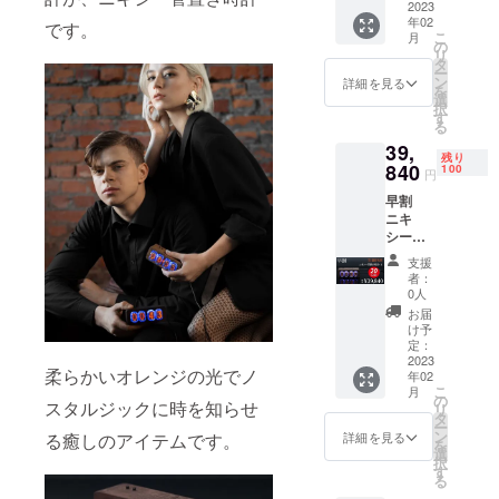
25％OF
2023
て頂きたい
年02
F --------
です。
こ
月
と日本総代
-----------
の
リ
----- 一
理店販売契
タ
ー
般販売
ン
詳細を見る
約を決めま
を
予定価
選
択
した。困難
格
す
る
【￥49,
な状況にあ
39,
800】
残り
るウクライ
(税込)
840
100
円
↓↓↓
ナのひとび
早割
【￥12,
とを支援し
ニキ
450OFF
たい、失わ
シー管
!!!】
置き時
↓↓↓ 超
れつつある
支援
計1個
早割
者：
伝統的な技
（税込
【￥37,
0人
み・送
術をもった
350】
お届
料無
(税込) --
け予
ウクライナ
料）
-----------
定：
の生きる希
20％OF
2023
-----------
柔らかいオレンジの光でノ
年02
F --------
お好み
望の助けに
こ
月
-----------
の木製
の
スタルジックに時を知らせ
なりたい、
リ
----- 一
ケース
タ
ー
商品を通じ
般販売
を
ン
詳細を見る
る癒しのアイテムです。
を
予定価
「walnu
選
て日本の皆
択
格
t」
す
様の日々を
る
【￥49,
「alder