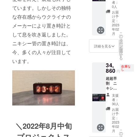
【￥75,
置き時
alder
者：
696】
計4個
いです。今
wood（
0人
ています。しかしその独特
(税込) --
（税込
ダーク
お届
後ともどう
-----------
み・送
な存在感からウクライナの
な木製
け予
ぞ宜しくお
-----------
料無
枠）
定：
メーカーにより置き時計と
お好み
料）
2023
願い致しま
年02
の木製
28％OF
す。
こ
して息を吹き返しました。
月
ケース
F --------
の
リ
を
-----------
タ
ニキシー管の置き時計は、
ー
「walnu
----- 一
ン
詳細を見る
を
t」
般販売
選
今、多くの人々が注目して
択
「alder
予定価
す
る
wood」
格
います。
34,
からお
【￥199
在庫な
選び下
,200】
860
し
円
さい。
(税込)
超超早
walnut
↓↓↓
割 ニ
（明る
【￥55,
キシー
い木製
776OFF
管置き
枠）
!!!】
支援
時計1個
alder
↓↓↓ グ
者：
（税込
wood（
ループ
30人
み・送
ダーク
割
お届
料無
な木製
【￥143
け予
料）
枠）
,424】
定：
30％OF
2023
(税込) --
＼2022年8月中旬
年02
F --------
-----------
こ
月
-----------
-----------
の
プロジェクトス
リ