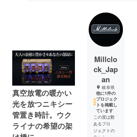
Millclo
ck_Jap
an
岐阜県
真空放電の暖かい
他に1件の
プロジェク
光を放つニキシー
トを掲載し
ています
管置き時計。ウク
この度は数
あるプロ
ライナの希望の架
ジェクトの
け橋に
中から、