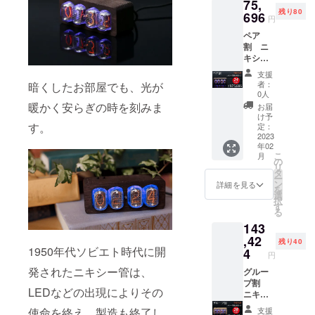
75,
800】
楽しむお手
wood」
残り80
(税込)
696
からお
伝いをした
円
↓↓↓
選び下
いと考えま
ペア
【￥9,9
さい。
割 ニ
60OFF!!
walnut
す。おうち
キシー
!】
（明る
時間をより
管置き
↓↓↓ 早
い木製
支援
時計2個
快適に過ご
割
枠）
者：
暗くしたお部屋でも、光が
（税込
【￥39,
alder
0人
していただ
み・送
840】
wood（
暖かく安らぎの時を刻みま
お届
きたい、そ
料無
(税込) --
ダーク
け予
料）
す。
-----------
定：
んな気持ち
な木製
24％OF
2023
-----------
枠）
から新しい
年02
F --------
お好み
こ
月
チャレンジ
-----------
の木製
の
リ
----- 一
ケース
タ
をし続けま
ー
般販売
を
ン
詳細を見る
す。タッグ
を
予定価
「walnu
選
択
格
を組んだ２
t」
す
る
【￥99,
「alder
社の想い、
143
600】
wood」
技術を、日
(税込)
,42
からお
残り40
↓↓↓
1950年代ソビエト時代に開
選び下
本で販売す
4
円
【￥23,
さい。
るためにも
発されたニキシー管は、
904OFF
グルー
walnut
皆さんのご
!!!】
プ割
（明る
LEDなどの出現によりその
↓↓↓ ペ
ニキ
い木製
支援をいた
ア割
シー管
枠）
使命を終え、製造も終了し
支援
だければ幸