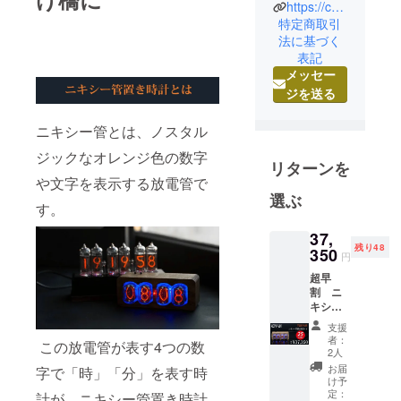
https://chemic.jp/
「ニキシー
特定商取引
管置き時
法に基づく
表記
計」をご覧
メッセー
いただきあ
ジを送る
りがとうご
ざいます。
ニキシー管とは、ノスタル
1907年創業
ジックなオレンジ色の数字
以来、ソー
リターンを
ダ灰などの
や文字を表示する放電管で
ガラス原料
選ぶ
す。
の化学薬品
専門商社で
37,
残り48
350
あるChemic
円
は、ほんと
超早
割 ニ
うに歴史的
キシー
価値がある
管置き
支援
ものは、こ
時計1個
者：
この放電管が表す4つの数
（税込
2人
れからも伝
み・送
お届
字で「時」「分」を表す時
え日本の皆
料無
け予
料）
様にも知っ
定：
計が、ニキシー管置き時計