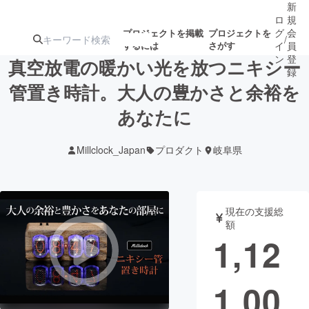
新
ロ
規
グ
会
プロジェクトを掲載
プロジェクトを
/
するには
さがす
イ
員
ン
登
真空放電の暖かい光を放つニキシー
録
管置き時計。大人の豊かさと余裕を
あなたに
人気のプロ
注目のリ
注目の新着プロ
募集終了が近いプ
もうすぐ公開
ジェクト
ターン
ジェクト
ロジェクト
されます
Millclock_Japan
プロダクト
岐阜県
アート・写真
音楽
現在の支援総
テクノロジー・ガジェット
ゲーム・サ
額
1,12
映像・映画
書籍・雑誌
1,00
ビジネス・起業
チャレンジ