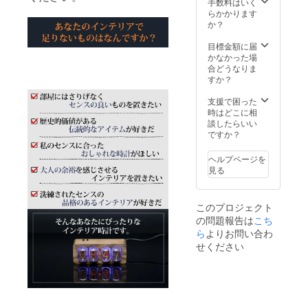
さい。
手数料はいく
walnut
らかかります
（明る
か？
い木製
枠）
目標金額に届
alder
かなかった場
wood（
合どうなりま
ダーク
すか？
な木製
枠）
支援で困った
時はどこに相
談したらいい
ですか？
ヘルプページを
見る
このプロジェクト
の問題報告は
こち
ら
よりお問い合わ
せください