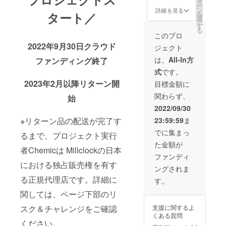
----- 一
お好み
タ
ー
般販売
の木製
ン
詳細を見る
を
タート／
予定価
ケース
選
択
格
を
す
る
【￥49,
「walnu
このプロ
800】
t」
2022年9月30日クラウド
ジェクト
(税込)
「alder
↓↓↓
wood」
は、
All-In方
ファンディング終了
【￥14,
からお
式
です。
940OFF
選び下
!!!】
さい。
2023年2月以降リターン開
目標金額に
↓↓↓ 超
walnut
関わらず、
超早割
始
（明る
【￥34,
い木製
2022/09/30
860】
枠）
23:59:59
ま
※リターン品の配送が完了す
(税込) --
alder
-----------
wood（
でに集まっ
るまで、プロジェクト実行
-----------
ダーク
た金額が
お好み
な木製
者Chemicは Millclockの日本
の木製
枠）
ファンディ
ケース
における独占販売権を有す
ングされま
を
「walnu
る正規代理店です。詳細に
す。
t」
関しては、ページ下部のリ
「alder
wood」
支援に関するよ
スク＆チャレンジをご確認
からお
くある質問
選び下
ください。