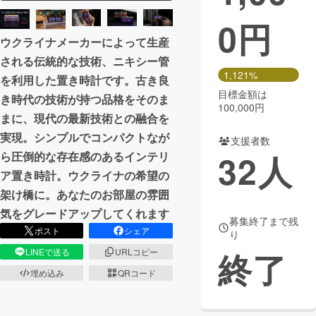
0
円
まちづくり・地域活性化
ウクライナメーカーによって生産
される伝統的な技術、ニキシー管
CAMPFIRE for Social Good
CAMPFIRE Creation
1,121%
を利用した置き時計です。古き良
CAMPFIREふるさと納税
machi-ya
コミュニティ
目標金額は
き時代の技術が持つ品格をそのま
100,000円
まに、現代の最新技術との融合を
実現。シンプルでコンパクトなが
支援者数
32
人
ら圧倒的な存在感のあるインテリ
ア置き時計。ウクライナの希望の
架け橋に。あなたのお部屋の雰囲
気をグレードアップしてくれます
募集終了まで残
ポスト
シェア
り
終了
LINEで送る
URLコピー
埋め込み
QRコード