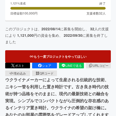
終了
1,121
%達成
目標金額
100,000
円
支援者数
32
人
このプロジェクトは、
2022/08/14
に募集を開始し、
32
人の支援
により
1,121,000
円の資金を集め、
2022/09/30
に募集を終了し
ました
もう一度プロジェクトをやってほしい
ポスト
シェア
LINEで送る
URLコピー
埋め込み
QRコード
ウクライナメーカーによって生産される伝統的な技術、
ニキシー管を利用した置き時計です。古き良き時代の技
術が持つ品格をそのままに、現代の最新技術との融合を
実現。シンプルでコンパクトながら圧倒的な存在感のあ
るインテリア置き時計。ウクライナの希望の架け橋に。
あなたのお部屋の雰囲気をグレードアップしてくれます