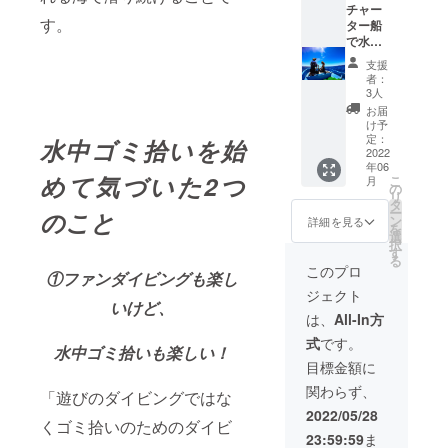
レギュ
ザイン
チャー
キニを
円、
ター以
ラー
す。
がとて
ター船
ご提供
BCD、
上のダ
ター、
もユ
で水中
させて
レギュ
イビン
ウェッ
ニーク
ゴミ拾
頂きま
ラー
グのラ
トスー
支援
で魅力
い！
す、 海
ター、
イセン
者：
ツなど
的な
+ホーム
に行き
ウェッ
3人
スが必
の重器
69SLA
ページ
たくな
トスー
要で
お届
材各
M 国
に名前
るとて
ツなど
け予
す。
1000
内、海
記載
も色鮮
定：
の重器
水中ゴミ拾いを始
※2dive
円、マ
外の著
（任
2022
やかな
材各
（タン
スク、
年06
名人や
意） 船
デザイ
1000
ク代
フィン
めて
気づいた
2つ
こ
月
アス
を
ンです♪
の
円、マ
込）と
などの
リ
リート
チャー
お礼の
タ
スク、
なりま
軽器材
ー
のこと
選手な
ターし
動画に
ン
フィン
詳細を見る
す。 ※
各500
を
ど、た
てゴミ
つきま
選
などの
器材レ
円） ※6
択
くさん
を探し
しては
す
軽器材
ンタル
月中に
る
の方々
に行
水中で
各500
このプロ
が必要
メール
①ファンダイビングも楽し
に愛用
く、ス
スレー
円） ※6
な方は
にてご
ジェクト
されて
ペシャ
トにご
月中に
別途器
いけど、
連絡、
いるブ
ルゴミ
支援者
メール
は、
All-In方
材レン
日程を
ランド
拾い
様のお
にてご
タル料
調整さ
式
です。
です！
コース
名前、
連絡、
水中ゴミ拾いも楽しい！
を頂戴
せて頂
デザイ
です♪
ご支援
日程を
目標金額に
いたし
きま
ンは写
陸から
様への
調整さ
ます。
す。 ※
関わらず、
真2枚
遠く流
「遊びのダイビングではな
感謝の
せて頂
（参考:
希望日
目、3枚
され
言葉を
きま
2022/05/28
フルレ
にツ
くゴミ拾いのためのダイビ
目の2種
眠って
記載
す。 ※
ンタル
アーを
23:59:59
ま
となり
いるゴ
し、
希望日
4000