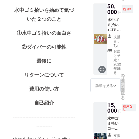
複数人
中に
載をご
望しな
50,
で水中
クーポ
所望の
い」と
水中ゴミ拾いを始めて気づ
残り3
ゴミ拾
000
ン、ス
場合、
円
ご記載
いダイ
テッ
支援時
くださ
いた２つのこと
水中ゴ
ビング
カーを
必ず
い。
ミ拾い
を行い
発送さ
【備考
+ゴミ
ます
せて頂
欄】に
①水中ゴミ拾いの面白さ
アート
が、 マ
きま
掲載を
支援
作り
ンツー
す。 ※
希望さ
者：
+ホーム
マンで
ご使用
7人
②ダイバーの可能性
れるお
ページ
Project
は一度
名前を
お届
に名前
AWARE
限りと
け予
ご記入
記載
最後に
講習
定：
し、第
くださ
（任
2022
（座
三者へ
い。
年06
意） 水
学）を
の譲渡
（掲載
こ
月
リターンについて
中ゴミ
した
の
はでき
方法:文
リ
拾いを
後、海
タ
ませ
字 掲
ー
した
で水中
ン
ん。
詳細を見る
載期間:
を
費用の使い方
後、海
ゴミ拾
選
２年以
択
ゴミの
いを実
す
上）希
る
代表で
施しま
望しな
自己紹介
15,
あるマ
す！水
い場合
在庫な
イクロ
000
中ゴミ
し
は「希
円
プラス
拾いを
----------------------------------------
望しな
水中ゴ
チック
極めた
い」と
ミ拾い
をコル
い方の
----------
ご記載
コース
クボー
スペ
くださ
一回分
ドに貼
シャル
い。
支援
+ホーム
り付け