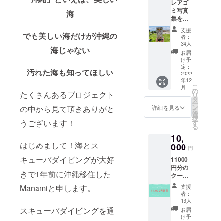
レアゴ
名前も
ガメさ
ミ写真
記載さ
海
んが、
集をご
せてい
そして
提供！
ただく
海の中
支援
＋ホー
でも美しい海だけが沖縄の
予定で
には
者：
ムペー
す♪
うっす
34人
海じゃない
ジに名
※Gopro
らゴミ
お届
前記載
で撮影
が漂っ
け予
（任
した動
定：
ている
汚れた海も知ってほしい
意） 去
2022
画を
デザイ
年12
年から
DM（In
ンに
こ
月
今年に
stagra
の
なって
たくさんあるプロジェクト
リ
かけて
m）、
タ
ます♪
ー
発見し
もしく
ン
イラス
詳細を見る
の中から見て頂きありがと
を
てきた
はE-
選
トレー
択
レアゴ
うございます！
mailに
す
ターの
る
ミ達を
てご提
キシダ
10,
写真集
供させ
チカチ
はじめまして！海とス
にして
000
て頂き
カさん
円
ご提供
ます。
と拘っ
キューバダイビングが大好
11000
致しま
※ホーム
て作成
円分の
す！海
ページ
致しま
きで1年前に沖縄移住した
クーポ
の中で
にお名
した♪
ン券 ＋
年月を
前の記
サイズ:
Manamiと申します。
支援
Dr.blue
かけ
載をご
約
者：
のス
て、海
所望の
13人
50mm×
テッ
中なら
場合、
スキューバダイビングを通
約80cm
お届
カーを
ではの
支援時
け予
※送料込