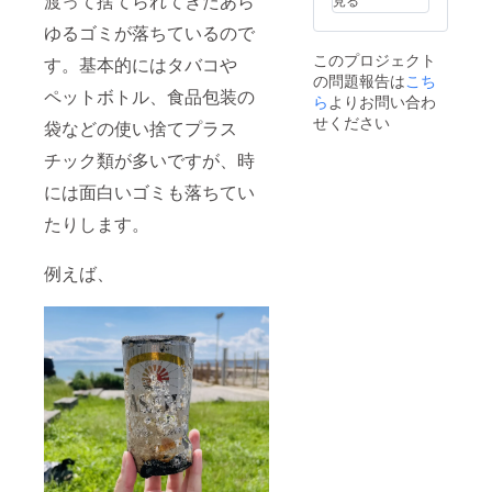
渡って捨てられてきたあら
欄】に
ご支援
み） ※
m）に
必ず
体験の
掲載を
前に
乗船は5
ゆるゴミが落ちているので
てご提
【備考
みにな
希望さ
メッ
人まで
供させ
欄】に
りま
れるお
このプロジェクト
す。基本的にはタバコや
セージ
可能で
て頂き
掲載を
す。 ※6
名前を
の問題報告は
こち
にて在
す。 ※
ます。
希望さ
月中に
ご記入
ペットボトル、食品包装の
庫のお
水中ゴ
ら
よりお問い合わ
れるお
メール
くださ
問合せ
ミ拾い
名前を
せください
にてご
い。
袋などの使い捨てプラス
をして
コース
ご記入
連絡、
（掲載
頂きま
はPADI
くださ
チック類が多いですが、時
日程を
方法:文
すよう
アドバ
い。
調整さ
字 掲
お願い
ンスド
には面白いゴミも落ちてい
（掲載
せて頂
載期間:
致しま
オープ
方法:文
きま
２年以
たりします。
す。 お
ン
字 掲
す。 ※
上）希
礼の動
ウォー
載期間:
希望日
望しな
画につ
ター以
２年以
にツ
い場合
例えば、
きまし
上のダ
上）希
アーを
は「希
ては水
イビン
望しな
実施で
望しな
中でス
グライ
い場合
きるよ
い」と
レート
センス
は「希
う努め
ご記載
にご支
が必要
望しな
ます
くださ
援者様
です。
い」と
が、海
い。 ※
のお名
※希望日
ご記載
況、天
有効期
前、ご
にツ
くださ
候等の
限:
支援様
アーを
い。 ※
事情に
2022/6/
への感
実施で
有効期
よりツ
20〜
謝の言
きるよ
限:
アー日
2022/12
葉を記
う努め
2022/6/
を変更
/21
載し、
ます
20〜
する可