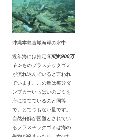
沖縄本島宮城海岸の水中
近年海には推定
年間約900万
トン
ものプラスチックゴミ
が流れ込んでいると言われ
ています。この量は毎分ダ
ンプカーいっぱいのゴミを
海に捨てているのと同等
で、とてつもない量です。
自然分解が困難とされてい
るプラスチックゴミは海の
生物が絡まったり、食べた