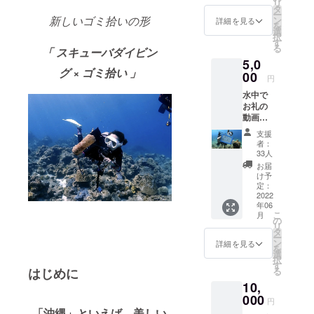
リ
意） 水
タ
ー
中ゴミ
新しいゴミ拾いの形
ン
詳細を見る
を
拾い専
選
択
門店
す
る
「 スキューバダイビン
「Dr.blu
5,0
e」のス
グ
×
ゴミ拾い 」
テッ
00
円
カーで
水中で
す♪ マ
お礼の
イクロ
動画を
プラス
撮影！
チック
支援
+ホーム
をイ
者：
ページ
メージ
33人
に名前
してロ
お届
記載
ゴを
け予
（任
作って
定：
意）
2022
ます♪隣
年06
10〜15
にはマ
こ
月
秒前後
イクロ
の
リ
の動画
プラス
タ
ー
を撮り
チック
ン
詳細を見る
を
ます！
を餌と
選
択
差し支
間違え
す
はじめに
る
えなけ
て食べ
10,
れば、
ようと
スレー
000
してい
円
トにお
るウミ
「沖縄」といえば、美しい