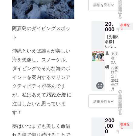
講習の
ー
提供致
ター以
ン
に作り
詳細を見る
みの実
を
しま
上のダ
選
ましょ
施とさ
択
す！ 斬
イビン
す
う！ ※
せて頂
る
新なデ
グのラ
アート
きま
20,
ザイン
イセン
に必要
す。
在庫な
阿嘉島のダイビングスポッ
がとて
000
スが必
し
なマイ
※2dive
円
もユ
要で
クロプ
（タン
ト
【先着2
ニーク
す。
ラス
ク代込
名様】
で魅力
※2dive
チック
み）に
いつも
的な
（タン
片は事
なりま
沖縄といえば誰もが美しい
私の活
69SLA
ク代込
前に私
す。 ※
支援
動を応
M 国
み）に
がビー
者：
海を想像し、スノーケル、
器材レ
援して
内、海
なりま
2人
チでゴ
ンタル
頂いて
外の著
す。 ※
ダイビングでそんな海のポ
ミ拾い
お届
が必要
いる
名人や
器材レ
け予
をして
な方は
69SLA
イントを案内するマリンア
アス
定：
ンタル
収集、
別途器
Mの
2022
リート
が必要
準備致
材レン
年07
クティビティが盛んです
サーフ
選手な
な方は
しま
タル料
こ
月
パンツ
ど、た
の
別途器
す。 ※
を頂戴
リ
が、私はあえて
汚れた海
に
と、お
くさん
タ
材レン
水中ゴ
いたし
ー
礼の動
の方々
ン
タル料
詳細を見る
ミ拾い
ます。
注目したいと思っていま
を
画を水
に愛用
選
を頂戴
コース
（参考:
択
中で撮
されて
す
いたし
す！
はPADI
フルレ
る
影しご
いるブ
ます。
アドバ
ンタル
200
提供致
ランド
（参考:
ンスド
4000
しま
,00
です！
在庫な
夢はいつまでも美しく命溢
フルレ
オープ
円、
し
す！ 斬
写真1枚
0
ンタル
ン
BCD、
円
れる海で潜り続けることで
新なデ
目のビ
4000
ウォー