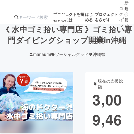
新
ロ
規
グ
会
プロジェクトを掲
はじ
プロジェクト
/
載するには
める
をさがす
イ
員
ン
登
《 水中ゴミ拾い専門店 》ゴミ拾い専
録
門ダイビングショップ開業in沖縄
人気のプロ
注目のリ
注目の新着プロ
募集終了が近いプ
もうすぐ公開
manaumi
ソーシャルグッド
沖縄県
ジェクト
ターン
ジェクト
ロジェクト
されます
アート・写真
音楽
現在の支援総
額
3,00
テクノロジー・ガジェット
ゲーム・サ
9,46
映像・映画
書籍・雑誌
ビジネス・起業
チャレンジ