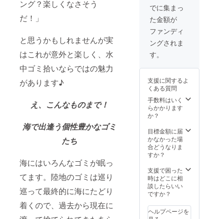
実施で
ング？楽しくなさそう
ますの
ミをみ
10〜15
にツ
でに集まっ
円、
きるよ
で、ご
んなで
秒前後
アーを
BCD、
う努め
だ！
」
た金額が
希望の
見つけ
の動画
実施で
レギュ
ます
デザイ
出しま
を撮影
きるよ
ファンディ
ラー
が、海
ンを備
しょう♪
させて
う努め
と思うかもしれませんが実
ター、
況、天
ングされま
考欄に
ポイン
頂きま
ます
ウェッ
候等の
ご記載
トはそ
す♪ ビ
はこれが意外と楽しく、水
が、海
す。
トスー
事情に
くださ
の日の
キニサ
況、天
ツなど
よりツ
中ゴミ拾いならではの魅力
い♪ ※先
海況、
イズ:
候など
の重器
アー日
着順と
天候に
M（バ
の事情
材各
を変更
支援に関するよ
があります♪
なるた
合わせ
スト 84-
により
1000
する可
くある質問
めご希
て決め
88cm /
ツアー
円、マ
能性が
望のデ
させて
ヒップ
手数料はいく
日を変
スク、
ありま
え、こんなものまで！
ザイン
いただ
87-
らかかります
更する
フィン
すので
が先の
きます♪
95cm）
か？
可能性
などの
ご了承
ご支援
※船は半
動画の
があり
軽器材
海で出逢う個性豊かなゴミ
くださ
者様と
日
ご提供
目標金額に届
ますの
各500
い。 ※
同様の
チャー
方法:
かなかった場
たち
でご了
円） ※
ホーム
場合、
ター
Gopro
合どうなりま
承くだ
ノンダ
ページ
ご希望
で、
で撮影
すか？
さい。
イバー
にお名
に添え
2diveに
海にはいろんなゴミが眠っ
した動
※ホーム
の場
前の記
ない可
なりま
画を、
支援で困った
ページ
合、水
載をご
てます。陸地のゴミは巡り
能性が
す。
E-
時はどこに相
にお名
中ゴミ
所望の
ござい
（タン
mail、
談したらいい
前の記
拾い
場合、
巡って最終的に海にたどり
ます。
ク代、
もしく
ですか？
載をご
コース
支援時
ご希望
器材レ
は
所望の
は行わ
着くので、過去から現在に
必ず
がある
ンタル
DM（In
場合、
ずゴミ
ヘルプページを
【備考
場合は
代込
stagra
支援時
アート
見る