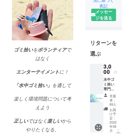
法に基づく
表記
メッセー
ジを送る
リターンを
ゴミ拾い
を
ボランティア
で
選ぶ
はなく
3,0
00
エンターテイメント
に！
円
水中ゴ
ミ拾い
「
水中ゴミ拾い
」
を通して
専門店
のス
支援
楽しく環境問題について考
テッ
者：
カーを
69人
えよう
ご提供
お届
+ホーム
け予
ページ
定：
正しい
ではなく
楽しい
から
に名前
2022
年06
記載
やりたくなる、
こ
月
（任
の