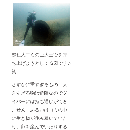
い場合
は「希
望しな
い」と
ご記載
くださ
い。 ※
有効期
限:
2022/6/
20〜
超粗大ゴミの巨大土管を持
2022/12
/21
ち上げようとしてる図です♪
笑
さすがに重すぎるもの、大
きすぎる物は危険なのでダ
イバーには持ち運びができ
ません。あるいはゴミの中
に生き物が住み着いていた
り、卵を産んでいたりする