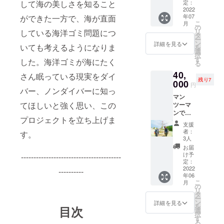
ご提供
して海の美しさを知ること
デザイ
定：
必ず
み ※
致しま
2022
ンに
【備考
ホーム
年07
ができた一方で、海が直面
す！ 店
なった
欄】に
ページ
こ
月
頭でご
ユニー
の
掲載を
にお名
リ
している海洋ゴミ問題につ
使用で
クなゴ
タ
希望さ
前の記
ー
きる
ミ達を
ン
れるお
詳細を見る
載をご
いても考えるようになりま
を
クーポ
撮影し
選
名前を
所望の
択
ン券に
てきま
す
ご記入
した。海洋ゴミが海にたく
場合、
る
なりま
す♪ ※こ
くださ
支援時
40,
す。 ダ
ちらの
さん眠っている現実をダイ
い。
必ず
残り7
イビン
000
リター
（掲載
【備考
円
バー、ノンダイバーに知っ
グ代、
ンは
方法:文
欄】に
マン
講習
2022年
字 掲
掲載を
てほしいと強く思い、この
ツーマ
代、ツ
10月ま
載期間:
希望さ
ンでス
アー代
で撮影
２年以
れるお
プロジェクトを立ち上げま
ペシャ
のいず
を行
上）希
名前を
支援
ルゴミ
れかで
い、
望しな
者：
ご記入
す。
拾い
精算時
2022年
3人
い場合
くださ
コース
11000
12月に
は「希
お届
い。
+ホーム
円を割
発送の
け予
----------------------------------------
望しな
（掲載
ページ
引致し
定：
予定で
い」と
方法:文
に名前
2022
ます！
----------
す。 ※
ご記載
字 掲
年06
記載
※有効期
送料込
くださ
載期間:
こ
月
（任
限:2022
の
み ※
い。
２年以
リ
意） 通
/08/1〜
タ
ホーム
上）希
ー
常は予
2023/04
ン
ページ
詳細を見る
望しな
を
目次
約が重
/30
選
にお名
い場合
択
なると
※6〜7月
す
前の記
は「希
る