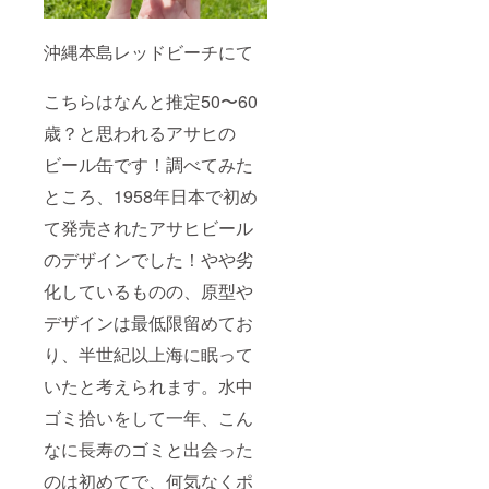
10〜15
が、海
2022/12
能性が
秒前後
況、天
/21
ありま
の動画
候等の
沖縄本島レッドビーチにて
すので
を撮影
事情に
ご了承
する予
よりツ
くださ
定です♪
アー
こちらはなんと推定50〜60
い。 ※
サーフ
日、ツ
ホーム
歳？と思われるアサヒの
パンツ
アー内
ページ
サイズ:
容を変
にお名
ビール缶です！調べてみた
▪︎写真2
更する
前の記
枚目
可能性
載をご
ところ、1958年日本で初め
32（腰
があり
所望の
回り
ますの
て発売されたアサヒビール
場合、
78cm:
でご了
支援時
着丈
承くだ
のデザインでした！やや劣
必ず
40cm:
さい。
【備考
化しているものの、原型や
股上
※器材レ
欄】に
29cm:
ンタル
掲載を
デザインは最低限留めてお
股下
が必要
希望さ
11cm:
な方は
れるお
り、半世紀以上海に眠って
裾回り
別途器
名前を
64cm）
材レン
いたと考えられます。水中
ご記入
、丈:15
タル料
くださ
インチ ▪︎
を頂戴
ゴミ拾いをして一年、こん
い。
写真3枚
いたし
（掲載
なに長寿のゴミと出会った
目
ます。
方法:文
32（腰
（参考:
字 掲
のは初めてで、何気なくポ
回り
フルレ
載期間: