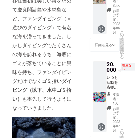
移住当初は美しい海を求め
ゴミ拾
者：
ページ
てアー
いコー
20人
て慶良間諸島や水納島な
に名前
トを作
スで
お届
記載
りま
す！ ※
け予
ど、ファンダイビング（＝
（任
す！一
定：
水中ゴ
意） 活
2022
つ一つ
ミ拾い
遊びのダイビング）で有名
年06
動内容
微妙に
コース
こ
月
に記載
色や形
の
はPADI
な海を潜ってきました。し
リ
した、
の異な
タ
アドバ
ー
水中ゴ
るマイ
かしダイビングでたくさん
ン
ンスド
詳細を見る
を
ミ拾い
クロプ
選
オープ
択
の海を訪れるうち、海底に
コース
ラス
す
ン
る
をご体
チック
ウォー
ゴミが落ちていることに興
20,
験頂け
で描く
ター以
在庫な
ます！
000
生物は
し
上のダ
円
味を持ち、ファンダイビン
一緒に
とって
イビン
いつも
楽しく
も味が
グのラ
グだけでなく
ゴミ拾いダイ
活動を
ゴミ拾
あり、
イセン
応援し
いしま
なんと
ビング（以下、水中ゴミ拾
スが必
て頂い
しょう♪
いって
要で
支援
ている
※水中ゴ
い）
も率先して行うように
もかわ
す。ラ
者：
69SLA
ミ拾い
いいで
1人
イセン
なっていきました。
Mのビ
コース
す。海
スを取
お届
キニ
はPADI
ゴミを
け予
得して
と、お
アドバ
定：
使った
いない
礼の動
2022
ンスド
オリジ
方は
年07
画を水
オープ
ナル
Project
こ
月
中で撮
ン
の
アート
AWARE
リ
影しご
ウォー
タ
を一緒