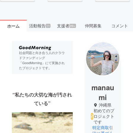
活動報告
支援者
仲間募集
コメント
ホーム
11
99+
社会問題と向き合う人のクラウ
ドファンディング
「GoodMorning」にて実施され
たプロジェクトです。
manau
“私たちの大切な海が汚され
mi
ている”
沖縄県
初めてのプ
ロジェクト
です
特定商取引