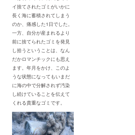
85cm :
ンタル
２年以
イ捨てされたゴミがいかに
着丈
4000
上）希
47cm :
円、
望しな
長く海に蓄積されてしまう
股上
BCD、
い場合
29cm :
レギュ
のか、痛感した1日でした。
は「希
股下
ラー
望しな
18cm :
ター、
一方、自分が産まれるより
い」と
裾回り
ウェッ
ご記載
前に捨てられたゴミを発見
54cm）
トスー
くださ
、丈：
ツなど
い。
し拾うということは、なん
18イン
の重器
チ 動画
材各
だかロマンチックにも思え
のご提
1000
供方法:
円、マ
ます。
年月をかけ、このよ
Gopro
スク、
で撮影
フィン
うな状態になってもいまだ
した動
などの
に海の中で分解されず汚染
画を、
軽器材
E-
各500円
し続けていることを伝えて
mail、
となり
もしく
ま
くれる貴重なゴミです。
は
す。）
DM（In
※6月中
stagra
にメー
m）に
ルにて
てご提
ご連
供させ
絡、日
て頂き
程を調