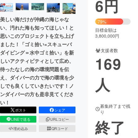
6
円
まちづくり・地域活性化
美しい海だけが沖縄の海じゃな
79%
い、汚れた海も知ってほしい！と
目標金額は
CAMPFIRE for Social Good
CAMPFIRE Creation
思いこのプロジェクトを立ち上げ
3,800,000円
CAMPFIREふるさと納税
machi-ya
コミュニティ
ました！「ゴミ拾い×スキューバ
支援者数
ダイビング＝水中ゴミ拾い」を新
169
しいアクティビティとして広め、
待ったなしの海の環境問題を伝
人
え、ダイバーの力で海の環境を少
しでも良くしていきたいです！ノ
ンダイバーの方も是非見てくださ
い！
募集終了まで残
ポスト
シェア
り
LINEで送る
URLコピー
終了
埋め込み
QRコード