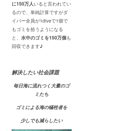
に150万人
いると言われてい
るので、単純計算ですがダ
イバー全員が1diveで1個で
もゴミを拾うようになる
と、
水中のゴミを150万個
も
回収できます♪
解決したい社会課題
毎日海に流れつく大量のゴ
ミたち
ゴミによる海の犠牲者を
少しでも減らしたい