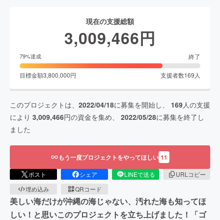
現在の支援総額
3,009,466
円
終了
79
%達成
目標金額
3,800,000
円
支援者数
169
人
このプロジェクトは、
2022/04/18
に募集を開始し、
169
人の支援
により
3,009,466
円の資金を集め、
2022/05/28
に募集を終了し
ました
もう一度プロジェクトをやってほしい
11
ポスト
シェア
LINEで送る
URLコピー
埋め込み
QRコード
美しい海だけが沖縄の海じゃない、汚れた海も知ってほ
しい！と思いこのプロジェクトを立ち上げました！「ゴ