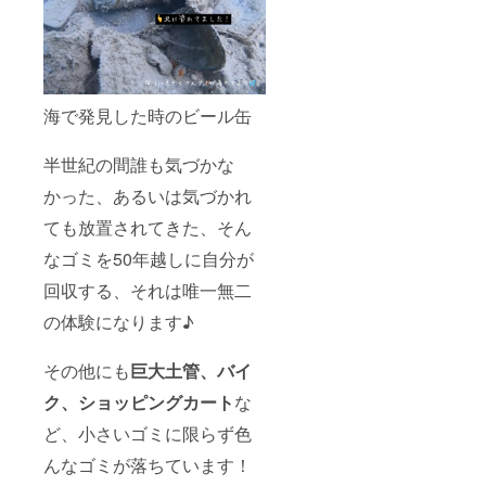
ます。
整させ
て頂き
ます。
※ホーム
ページ
にお名
海で発見した時のビール缶
前の記
載をご
所望の
半世紀の間誰も気づかな
場合、
支援時
かった、あるいは気づかれ
必ず
【備考
ても放置されてきた、そん
欄】に
掲載を
なゴミを50年越しに自分が
希望さ
回収する、それは唯一無二
れるお
名前を
の体験になります♪
ご記入
くださ
い。
その他にも
巨大土管、バイ
（掲載
方法:文
ク、ショッピングカート
な
字 掲
載期間:
ど、小さいゴミに限らず色
２年以
上）希
んなゴミが落ちています！
望しな