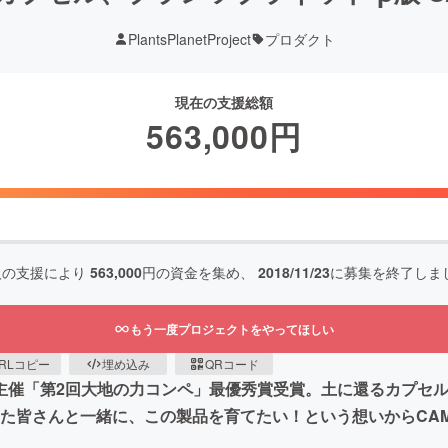
PlantsPlanetProject
プロダクト
現在の支援総額
563,000
円
人の支援により
563,000
円の資金を集め、
2018/11/23
に募集を終了しま
もう一度プロジェクトをやってほしい
RLコピー
埋め込み
QRコード
s主催「第2回大地の力コンペ」最優秀賞受賞。土に還るカプセ
た皆さんと一緒に、この製品を育てたい！という想いからCAM