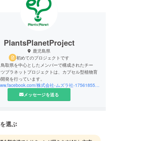
PlantsPlanetProject
鹿児島県
初めてのプロジェクトです
と鳥取県を中心としたメンバーで構成されたチー
ンツプラネットプロジェクトは、カプセル型植物育
https://www.facebook.com/株式会社-ムズラ社-1756185587791408/?modal=admin_todo_tour
メッセージを送る
を選ぶ