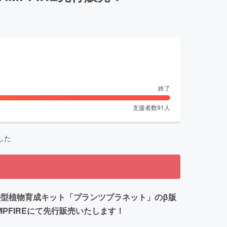
終了
支援者数
91
人
した
ル型植物育成キット「プランツプラネット」のβ版
PFIREにて先行販売いたします！