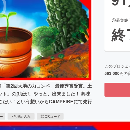
募集終
CAMPFIRE for Social Good
CAMPFIRE Creation
終
CAMPFIREふるさと納税
machi-ya
コミュニティ
このプロジェ
563,000
円の
主催「第2回大地の力コンペ」最優秀賞受賞。土
ト」のβ版が、やっと、出来ました！ 興味
たい！という想いからCAMPFIREにて先行
ピー
埋め込み
QRコード