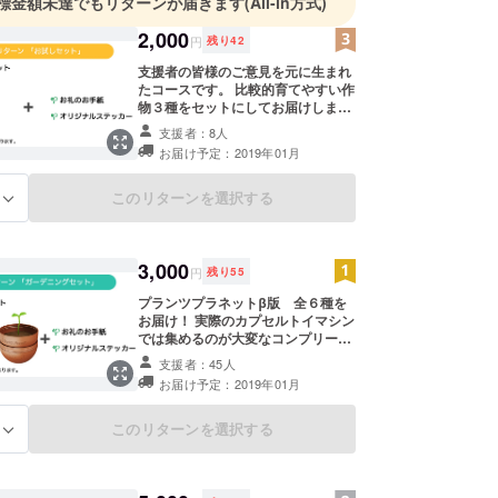
標金額未達でもリターンが届きます
(All-in方式)
2,000
円
残り
42
支援者の皆様のご意見を元に生まれ
たコースです。 比較的育てやすい作
物３種をセットにしてお届けしま
す。
支援者：8人
お届け予定：2019年01月
このリターンを選択する
る
3,000
円
残り
55
プランツプラネットβ版 全６種を
お届け！ 実際のカプセルトイマシン
では集めるのが大変なコンプリート
セットと、CAMPFIRE限定のオリジ
支援者：45人
ナルステッカー、お礼のお手紙をお
お届け予定：2019年01月
送りします。 ※お届けする季節に合
わせた伝統野菜６種になります。
このリターンを選択する
る