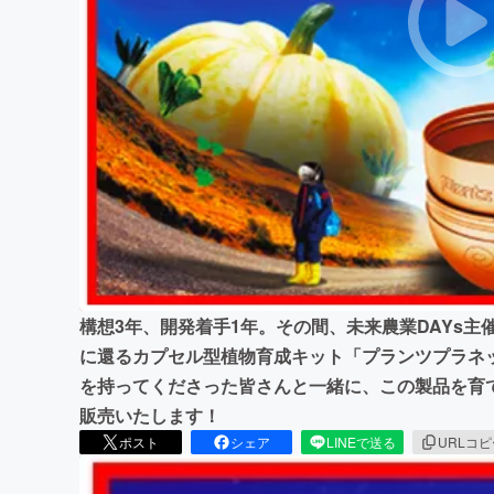
まちづくり・地域活性化
構想3年、開発着手1年。その間、未来農業DAYs
に還るカプセル型植物育成キット「プランツプラネッ
を持ってくださった皆さんと一緒に、この製品を育て
販売いたします！
ポスト
シェア
LINEで送る
URLコ