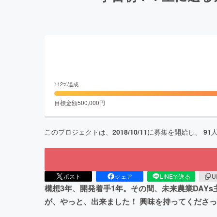
112
%達成
目標金額
500,000
円
このプロジェクトは、
2018/10/11
に募集を開始し、
91
ポスト
シェア
LINEで送る
U
構想3年、開発着手1年。その間、未来農業DAY
が、やっと、出来ました！ 興味を持ってくださっ