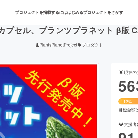
プロジェクトを掲載するには
はじめる
プロジェクトをさがす
プセル、プランツプラネット β版 CA
PlantsPlanetProject
プロダクト
注目のリターン
注目の新着プロジェクト
募集終了が近いプロジェクト
も
現在の
音楽
舞台・パフォーマンス
56
ゲーム・サービス開発
フード・飲食店
112%
書籍・雑誌出版
アニメ・漫画
目標金額は5
支援者
チャレンジ
ビューティー・ヘルスケ
91