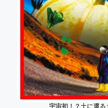
宇宙初！？土に還るカ