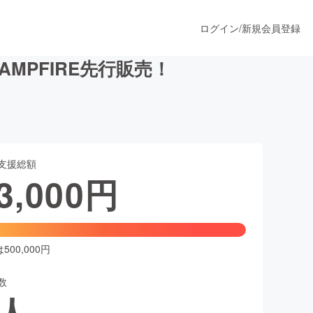
ログイン
/
新規会員登録
MPFIRE先行販売！
うすぐ公開されます
支援総額
プロダクト
3,000
円
ファッション
スポーツ
00,000円
数
ア
ソーシャルグッド
人