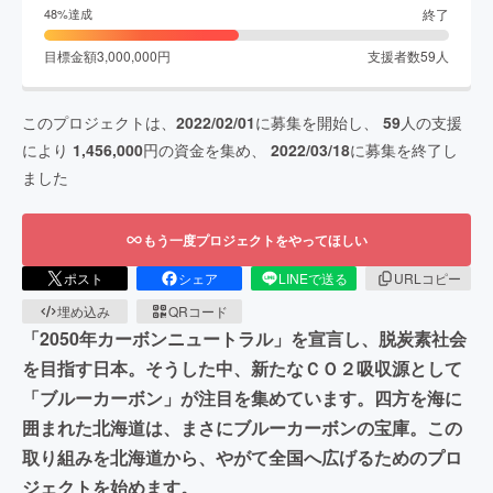
終了
48
%達成
目標金額
3,000,000
円
支援者数
59
人
このプロジェクトは、
2022/02/01
に募集を開始し、
59
人の支援
により
1,456,000
円の資金を集め、
2022/03/18
に募集を終了し
ました
もう一度プロジェクトをやってほしい
ポスト
シェア
LINEで送る
URLコピー
埋め込み
QRコード
「2050年カーボンニュートラル」を宣言し、脱炭素社会
を目指す日本。そうした中、新たなＣＯ２吸収源として
「ブルーカーボン」が注目を集めています。四方を海に
囲まれた北海道は、まさにブルーカーボンの宝庫。この
取り組みを北海道から、やがて全国へ広げるためのプロ
ジェクトを始めます。