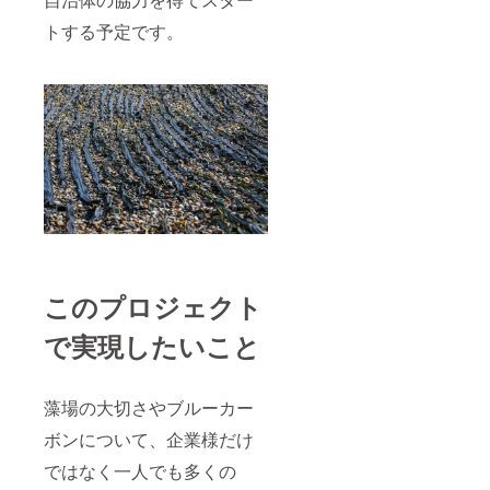
料金に
平川水
小売業革
トする予定です。
は送料
産特製
命」「輝く
（クー
花ウニ
化を実現さ
ル便）
（100g
が含ま
×５）
せた６つの
れてい
名称：
会社の成功
ます。
ウニ
例」「ふる
（生食
用） 保
さとが元気
存方
になる『地
法：
10℃以
域絶品づく
下 原材
り』のすす
料：ウ
め」等多
ニ、
ミョウ
数。
このプロジェクト
バン ※
写真は
イメー
で実現したいこと
ジで
す。 ※
料金に
は送料
藻場の大切さやブルーカー
（クー
ボンについて、企業様だけ
ル便）
が含ま
ではなく一人でも多くの
れてお
りま