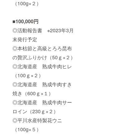
（100g×２）
■100,000円
◎活動報告書 ※2023年3月
末発行予定
◎本枯節と高級とろろ昆布
の贅沢ふりかけ（50ｇ×２）
◎北海道産 熟成牛肉ヒレ
（100ｇ×２）
◎北海道産 熟成牛肉すき
焼き（600ｇ×１）
◎北海道産 熟成牛肉サー
ロイン（230ｇ×２）
◎平川水産特製花ウニ
（100g×５）