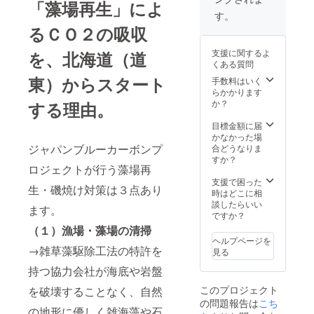
ニ
「藻場再生」によ
肉サー
む） 保
森 養
（50g×
の『青の洞
す。
ロイン
存方
殖昆布
２） 名
るＣＯ２の吸収
窟クルージ
原産
法：直
（500g
称：ウ
ング』」は
地：北
射日
×10）
ニ（生
支援に関するよ
を、北海道（道
海道 保
光、高
名称：
食用）
今でも「町
くある質問
存方
温多湿
昆布
保存方
おこし」の
法：－
を避け
（北海
東）からスタート
法：5℃
手数料はいく
18℃以
て保存
道産）
大きな成功
以下 原
らかかります
下 ※解
してく
保存方
材料：
か？
する理由。
事例となっ
凍から
ださ
法：直
ウニ、
ている。
２日以
い。 ◎
射日
塩 ※写
目標金額に届
内にお
北海道
光、高
真はイ
かなかった場
召し上
産 熟
温多湿
メージ
ジャパンブルーカーボンプ
合どうなりま
ブルーカー
がりく
成牛肉
の場所
です。
すか？
ボン活動に
ロジェクトが行う藻場再
ださ
ヒレ
を避け
※料金に
い。 ◎
（100ｇ
て保存
は送料
支援で困った
ついては、
生・磯焼け対策は３点あり
北海道
×２）
してく
（クー
時はどこに相
当初ボラン
産 熟
名称：
ださ
ル便）
談したらいい
ます。
成牛肉
熟成牛
い。 ◎
ティアでの
が含ま
ですか？
ヒレ
ヒレ肉
記念碑
れてお
（１）漁場・藻場の清掃
活動を考え
（100ｇ
原産
にお名
りま
ヘルプページを
たが、持続
×１）
地：北
前記載
す。
→雑草藻駆除工法の特許を
見る
名称：
海道 保
※記念碑
可能な活動
熟成牛
存方
の設置
持つ協力会社が海底や岩盤
にするには
ヒレ肉
法：－
場所・
このプロジェクト
を破壊することなく、自然
法人組織が
原産
18℃以
日程等
の問題報告は
こち
地：北
下 ※解
は、プ
ベターだと
の地形に優しく雑海藻や石
海道 保
凍から
ロジェ