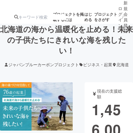
新
ロ
規
グ
会
プロジェクトを掲
はじ
プロジェクト
/
載するには
める
をさがす
イ
員
ン
登
北海道の海から温暖化を止める！未来
録
の子供たちにきれいな海を残した
い！
人気のプロ
注目のリ
注目の新着プロ
募集終了が近いプ
もうすぐ公開
ジェクト
ターン
ジェクト
ロジェクト
されます
ジャパンブルーカーボンプロジェクト
ビジネス・起業
北海道
アート・写真
音楽
現在の支援総
テクノロジー・ガジェット
ゲーム・サ
額
1,45
映像・映画
書籍・雑誌
6,00
ビジネス・起業
チャレンジ