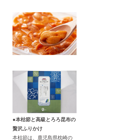
●本枯節と高級とろろ昆布の
贅沢ふりかけ
本枯節は、鹿児島県枕崎の