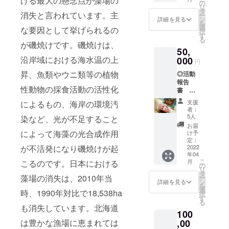
ける最大の懸念点が藻場の
（株）ブリ
をメー
し（枕
の
イメー
リ
ルにて
崎製
タ
ヂストンの
ジで
消失と言われています。主
ー
お送り
造）昆
ン
す。 ※
詳細を見る
北海道支店
を
しま
布（北
選
料金に
な要因として挙げられるの
択
長・東北支
す） ◎
海道
す
は送料
る
本枯節
産）、
が磯焼けです。磯焼けは、
が含ま
店長を最後
50,
と高級
松の
れてお
に独立。
沿岸域における海水温の上
とろろ
000
実、醤
りま
円
昆布の
（株）ケー
油、小
す。
昇、魚類やウニ類等の植物
◎活動
贅沢ふ
麦、食
ズマーケ
報告
りかけ
塩、甜
性動物の採食活動の活性化
ティングを
書
（50ｇ×
菜糖
※2023
２） 名
（北海
設立。マー
支援
によるもの、海岸の環境汚
年3月末
称：ふ
道
者：
ケティン
発行予
りかけ
産）、
5人
染など、光が不足すること
定 （10
グ・経営戦
原材料
梅巣、
お届
Ｐ程
名：か
によって海藻の光合成作用
米酢、
け予
略構築など
度、
つおか
定：
ごま、
コンサル
が不活発になり磯焼けが起
PDF
2022
れぶし
みり
年04
データ
削りぶ
ティング活
ん、
こ
月
こるのです。日本における
をメー
し（枕
の
（一部
動を行って
リ
ルにて
崎製
タ
に大
藻場の消失は、2010年当
ー
いる。
お送り
造）昆
ン
豆、小
詳細を見る
を
しま
布（北
選
麦含
特にキリン
時、1990年対比で18,538ha
択
す） ◎
海道
す
む） 保
る
ビール・資
本枯節
産）、
も消失しています。北海道
存方
100
と高級
生堂・ハー
松の
法：直
とろろ
は豊かな漁場に恵まれては
,00
実、醤
射日
レーダビッ
昆布の