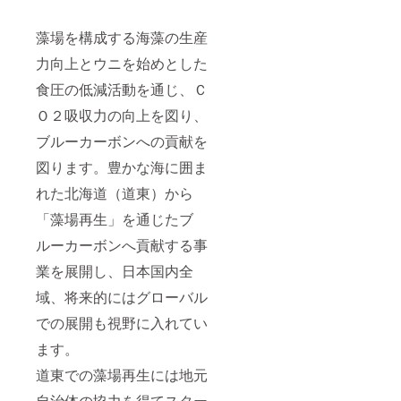
「全国」
凍から
ださ
Ｏ２削
「海外」か
２日以
い。 ◎
減量に
藻場を構成する海藻の生産
らの要望に
内にお
北海道
応じて
召し上
産 熟
決定い
力向上とウニを始めとした
応えるべ
がりく
成牛肉
たしま
く、本社を
ださ
サーロ
す。詳
食圧の低減活動を通じ、Ｃ
い。 ◎
イン
細は
北海道・浜
Ｏ２吸収力の向上を図り、
平川水
（230ｇ
メール
中町から、
産特製
×２）
等にて
ブルーカーボンへの貢献を
東京に移し
花ウニ
名称：
お問い
（100g
北海道
合わせ
「（株）
図ります。豊かな海に囲ま
×２）
熟成牛
くださ
ジャパンブ
名称：
肉サー
い。 ※
れた北海道（道東）から
ルーカーボ
ウニ
ロイン
写真は
（生食
原産
イメー
「藻場再生」を通じたブ
ンプロジェ
用） 保
地：北
ジで
クト」に、
ルーカーボンへ貢献する事
存方
海道 保
す。 ※
法：
存方
料金に
2021年12月
業を展開し、日本国内全
10℃以
法：－
は送料
に社名変
下 原材
18℃以
（クー
域、将来的にはグローバル
更。現在に
料：ウ
下 ※解
ル便）
ニ、
凍から
が含ま
至ってい
での展開も視野に入れてい
ミョウ
２日以
れてお
る。
バン ※
内にお
りま
ます。
著書に「共
写真は
召し上
す。
イメー
がりく
道東での藻場再生には地元
感エンジ
ジで
ださ
ン」「製造
自治体の協力を得てスター
す。 ※
い。 ◎