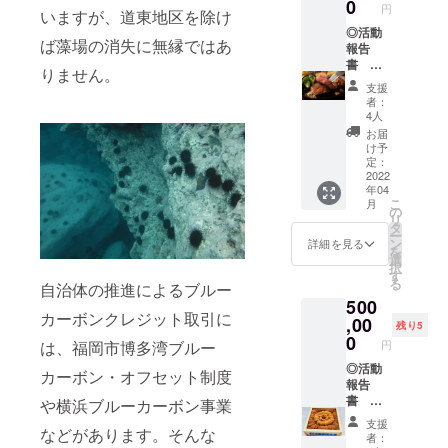
油、小
0
光、高
円
トソン等に
いますが、道東地区を除け
贅沢ふ
麦、食
温多湿
りかけ
◎活動
塩、甜
大手企業の
を避け
ば藻場の消失に無縁ではあ
（50ｇ×
報告
菜糖
て保存
マーケティ
３） 名
書
（北海
してく
りません。
ング・営業
称：ふ
※2023
道
ださ
支援
りかけ
年3月末
産）、
い。 ◎
指導を通じ
者：
原材料
発行予
梅巣、
北海道
4人
て、全国を
名：か
定 （10
米酢、
産 熟
お届
つおか
Ｐ程
巡回して、
ごま、
成牛肉
け予
れぶし
度、
みり
定：
ヒレ
「地方の零
削りぶ
PDF
2022
ん、
（100ｇ
細・中小企
年04
し（枕
データ
（一部
×２）
こ
月
崎製
をメー
に大
の
業がいかに
名称：
リ
造）昆
ルにて
豆、小
タ
熟成牛
疲弊化し、
ー
布（北
お送り
麦含
ン
ヒレ肉
詳細を見る
を
地方に元気
海道
しま
む） 保
選
原産
択
産）、
す） ◎
存方
す
地：北
がないこ
る
自治体の推進によるブルー
松の
本枯節
法：直
海道 保
と」に気づ
500
実、醤
と高級
射日
存方
カーボンクレジット取引に
油、小
とろろ
,00
き、何か自
光、高
法：－
残り5
麦、食
昆布の
温多湿
0
18℃以
分にできる
円
は、福岡市博多湾ブルー
塩、甜
贅沢ふ
を避け
下 ※解
ことはない
菜糖
りかけ
◎活動
て保存
凍から
カーボン・オフセット制度
（北海
（50ｇ×
報告
してく
かと考えて
２日以
道
２） 名
書
ださ
や横浜ブルーカーボン事業
内にお
いた時に、
産）、
称：ふ
※2023
い。 ◎
召し上
支援
「北海道
梅巣、
りかけ
年3月末
などがあります。そんな
北海道
がりく
者：
米酢、
原材料
発行予