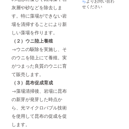
ら
よりお問い合わ
決断。縁
存方
２日以
クト終
せください
灰層や砂などを除去しま
法：－
内にお
了後
あった「ウ
18℃以
召し上
メール
す。特に藻場ができない岩
ニ漁業60年
下 ※解
がりく
等での
の北海道・
凍から
ださ
やり取
場を清掃することにより新
２日以
い。 ◎
りさせ
浜中町・平
しい藻場を作ります。
内にお
北海道
ていた
川水産」と
召し上
産 熟
だきま
（２）ウニ陸上養殖
「海の清
がりく
成牛肉
す。 ※
ださ
すき焼
支援
掃・再生30
→ウニの駆除を実施し、そ
い。 ◎
き（600
時、必
年の北海
北海道
ｇ×１）
ず備考
のウニを陸上にて養殖。実
産 熟
名称：
欄にご
道・厚岸
成牛肉
熟成牛
希望の
がつまった良質のウニに育
町・松井商
すき焼
肉すき
お名前
会」の協力
て販売します。
き（600
焼き肉
をご記
ｇ×１）
原産
入くだ
を得て、
（３）昆布促成育成
名称：
地：北
さい。
2021年9月に
熟成牛
海道 保
◎ブ
→藻場清掃後、岩場に昆布
「（株）北
肉すき
存方
ルー
焼き肉
法：－
カーボ
海道ブルー
の新芽が発芽した時点か
原産
18℃以
ンクレ
カーボンプ
地：北
下 ※解
ジット
ら、光マイクロバブル技術
海道 保
凍から
購入権
ロジェク
存方
２日以
※クレ
を使用して昆布の促成を促
ト」を設
法：－
内にお
ジット
立。更に
します。
18℃以
召し上
は2024
下 ※解
がりく
年にＣ