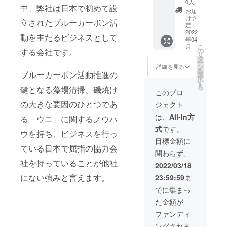
産 熟
ださ
0人
フード塾」
中、弊社は日本で初めて設
ごま、
名：か
定 （10
成牛肉
い。 ※
お届
「秋田絶品
みり
つおか
Ｐ程
サーロ
写真は
け予
立されたブルーカーボン活
ん、
れぶし
度、
塾」の講師
イン
定：
イメー
（一部
削りぶ
PDF
2022
（230ｇ
ジで
依頼があり
動を主たるビジネスとして
年04
に大
し（枕
データ
×１）
す。 ※
こ
月
「地方を元
豆、小
崎製
をメー
名称：
の
料金に
する会社です。
リ
麦含
造）昆
ルにて
北海道
タ
気にする活
は送料
ー
む） 保
布（北
お送り
熟成牛
ン
（クー
詳細を見る
動」に取り
を
存方
海道
しま
ブルーカーボン活動推進の
肉サー
選
ル便）
択
組むことと
法：直
産）、
す） ◎
ロイン
す
が含ま
る
鍵となる藻場清掃、磯焼け
射日
松の
平川水
原産
れてお
このプロ
なった。地
光、高
実、醤
産特製
地：北
りま
方の農業・
の大きな要因のひとつであ
ジェクト
温多湿
油、小
花ウニ
海道 保
す。
を避け
麦、食
（100g
漁業・畜産
存方
は、
All-In方
る「ウニ」に関するノウハ
て保存
塩、甜
×５）
法：－
業・加工業
式
です。
してく
菜糖
名称：
18℃以
ウを持ち、ビジネスを行っ
の経営指導
ださ
（北海
ウニ
下 ※解
目標金額に
い。 ◎
道
（生食
凍から
ている日本で屈指の協力会
を通じて地
関わらず、
北海道
産）、
用） 保
２日以
域の元気を
社を持っていることが他社
産 熟
梅巣、
存方
内にお
2022/03/18
創出するこ
成牛肉
米酢、
法：
召し上
にない強みと言えます。
23:59:59
ま
サーロ
ごま、
10℃以
がりく
とに特に力
イン
みり
下 原材
ださ
でに集まっ
を注いでい
（230ｇ
ん、
料：ウ
い。 ◎
た金額が
×１）
（一部
ニ、
る。その中
平川水
名称：
に大
ミョウ
産特製
ファンディ
でも「北海
北海道
豆、小
バン ◎
塩水ウ
ングされま
道・福島町
熟成牛
麦含
昆布の