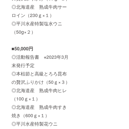
◎北海道産 熟成牛肉サー
ロイン（230ｇ×１）
◎平川水産特製塩水ウニ
（50g×２）
■50,000円
◎活動報告書 ※2023年3月
末発行予定
◎本枯節と高級とろろ昆布
の贅沢ふりかけ（50ｇ×３）
◎北海道産 熟成牛肉ヒレ
（100ｇ×１）
◎北海道産 熟成牛肉すき
焼き（600ｇ×１）
◎平川水産特製花ウニ