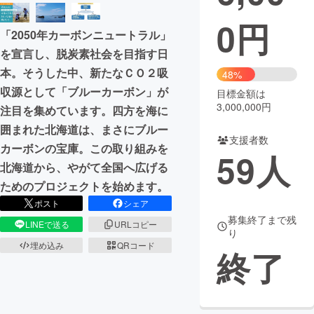
0
円
まちづくり・地域活性化
「2050年カーボンニュートラル」
を宣言し、脱炭素社会を目指す日
CAMPFIRE for Social Good
CAMPFIRE Creation
本。そうした中、新たなＣＯ２吸
48%
CAMPFIREふるさと納税
machi-ya
コミュニティ
収源として「ブルーカーボン」が
目標金額は
3,000,000円
注目を集めています。四方を海に
囲まれた北海道は、まさにブルー
支援者数
カーボンの宝庫。この取り組みを
59
人
北海道から、やがて全国へ広げる
ためのプロジェクトを始めます。
ポスト
シェア
募集終了まで残
LINEで送る
URLコピー
り
埋め込み
QRコード
終了