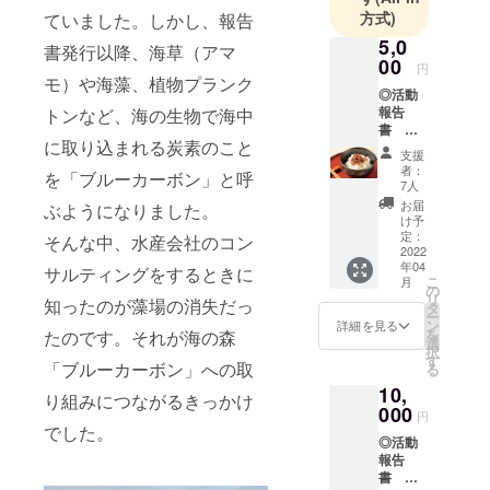
方式)
作るだけで
ていました。しかし、報告
はだめ、モ
5,0
書発行以降、海草（アマ
00
ノを売る仕
円
モ）や海藻、植物プランク
組みも作ら
◎活動
報告
トンなど、海の生物で海中
なければい
書
けない」と
に取り込まれる炭素のこと
※2023
支援
製造小売業
年3月末
者：
を「ブルーカーボン」と呼
発行予
を提案。国
7人
定 （10
お届
ぶようになりました。
内で初めて
Ｐ程
け予
のタイヤ
度、
定：
そんな中、水産会社のコン
PDF
2022
メーカーに
年04
データ
サルティングをするときに
こ
よる「小売
月
をメー
の
リ
知ったのが藻場の消失だっ
ルにて
チェーン網
タ
ー
お送り
ン
詳細を見る
つくり」を
を
たのです。それが海の森
しま
選
択
実践し、日
す） ◎
す
「ブルーカーボン」への取
る
本鰹節
本では「コ
10,
と高級
り組みにつながるきっかけ
クピット・
とろろ
000
円
タイヤ館」
昆布の
でした。
◎活動
贅沢ふ
（約800店
報告
りかけ
舗）、海外
書
（50ｇ×