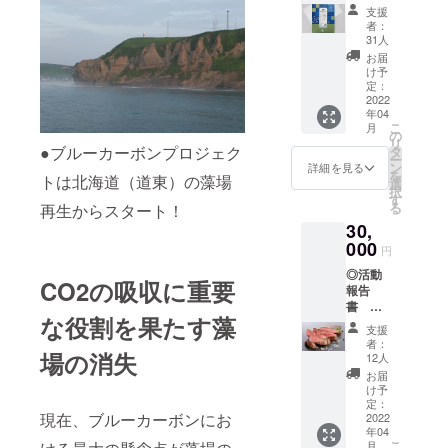
※2023
２） 名
では、タイ
支援
年3月末
称：ふ
者：
で「コク
発行予
りかけ
31人
ピット」
定 （10
原材
お届
Ｐ程
料：昆
け予
（約150店
度、
布（北
定：
舗）、中国
PDF
2022
海道
年04
データ
では「車の
産）、
こ
月
をメー
松の
の
翼」
リ
ルにて
●ブルーカーボンプロジェク
実、醤
タ
ー
（約800店
お送り
油、小
ン
詳細を見る
を
トは北海道（道東）の藻場
しま
麦、食
選
舗）を展
択
す） ◎
塩、甜
す
開。世界で
る
再生からスタート！
本枯節
菜糖
30,
の「タイヤ
と高級
（北海
とろろ
000
道
小売り店づ
円
昆布の
産）、
くり」を通
◎活動
贅沢ふ
梅酢、
CO2の吸収に重要
報告
りかけ
じて、
米酢、
書
（50ｇ×
ごま、
（株）ブリ
な役割を果たす藻
※2023
１） 名
みり
支援
ヂストンが
年3月末
称：ふ
ん、
者：
発行予
場の消失
りかけ
（一部
12人
世界的企業
定 （10
原材料
に大
お届
へ発展した
Ｐ程
名：か
豆、小
け予
度、
一翼を担っ
つおか
定：
麦含
現在、ブルーカーボンにお
PDF
2022
れぶし
む） ※
た。
年04
データ
削りぶ
写真は
こ
月