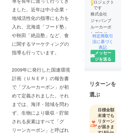
導を長年に渡って行ってき
ロジェクト
です
ました。近年は中小企業・
株式会社
地域活性化の指導にも力を
ジャパンブ
入れ、北海道「フード塾」
ルーカーボ
ンプロジェ
や秋田「絶品塾」など、食
特定商取引
クト
法に基づく
に関するマーケティングの
代表取締役
表記
指導も行っています。
メッセー
社長
ジを送る
1945年広島
県生まれ。
2009年に発行した国連環境
大学卒業
計画（ＵＮＥＰ）の報告書
後、（株）
リターンを
ブリヂスト
で「ブルーカーボン」が初
ンに入社。
選ぶ
めて定義されました。それ
営業・マー
までは、海洋・陸域を問わ
ケティング
目標金額
畑を歩み、
ず、生物により吸収・貯留
未達でも
「メーカー
リターン
される炭素はすべて「グ
といえど
が届きま
リーンカーボン」と呼ばれ
も、モノを
す
(All-in