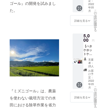
さんに
んか？
定：
口でど
ゴール』の開発を試みまし
お届
2022
ファミ
うぞ。
年05
け！）
リーで
募集終
た。
こ
月
】
お楽し
の
了後、
リ
5,000円
みいた
タ
日程を
ー
農家さ
だけま
ン
ご連絡
詳細を見る
を
んへミ
す。 一
選
いたし
択
ズニ
家族一
す
ます。
る
ゴール
口でど
日程：
5,0
をお届
うぞ。
2022年
けする
00
募集終
5月下旬
円
企画で
了後、
～7月上
【ハタ
す。 農
田植え
旬頃
ケホッ
家さん
の日程
（お好
トケ応
からお
をご連
きな日
援！】
礼の手
絡いた
程を調
支援
（農家
紙か
しま
整でき
者：
の未来
メール
す。 日
25人
ま
を助け
が届き
程：
す。）
お届
るスポ
ます。
2022年
け予
場所：
ンサー
安全で
定：
10月中
長野県
になっ
2022
美味し
旬頃
塩尻市
年05
てくだ
い食べ
（気候
※詳細は
こ
月
さ
物を食
の
天候、
参加の
『ミズニゴール』は、農薬
リ
い！）
べたい
タ
稲の発
方にお
ー
5,000円
と思っ
ン
を使わない栽培方法での水
育状況
詳細を見る
知らせ
を
株式会
ている
選
により
しま
択
社ハタ
田における除草作業を省力
方、子
す
変動し
す。 ※
る
ケホッ