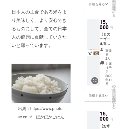
ー
には収
ズニ
ン
詳細を見る
を
穫され
ゴール
選
択
日本人の主食である米をよ
たお米
栽培
す
る
が届く
米」
り美味しく、より安心でき
15,
コース
を、ぜ
です。
000
ひご賞
るものにして、全ての日本
円
ファミ
味くだ
【ミズ
リーで
さい。
人の健康に貢献していきた
ニゴー
お楽し
安全で
ル運転
みいた
いと願っています。
美味し
体験参
だけま
い食べ
支援
加＋長
す。 一
物を食
者：
野で大
家族一
べたい
2人
切に育
口でど
と思っ
お届
てたお
うぞ。
ている
け予
米コー
田植え
定：
方、子
ス】
2022
体験を
どもに
年11
15,000
したら
食べさ
こ
月
円 5月
それで
の
せる食
リ
のミズ
終わ
タ
品は慎
ー
ニゴー
り、で
ン
重に選
詳細を見る
を
ル使用
はもっ
選
びたい
択
の体験
たいな
す
と感じ
る
と、秋
出典：https://www.photo-
い！ 田
ている
15,
には収
植えし
方、ミ
ac.com/ ほかほかごはん
穫され
000
たその
ズニ
円
たお米
お米を
ゴール
【お米
が届く
食べて
にチャ