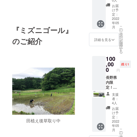
物を食
0人
美味し
も農家
※お届け
5月中旬
トケ創
『ハタ
べたい
いお米
お届
さんよ
は宅配
～下旬
業メン
ケホッ
と思っ
け予
を堪能♪
りいた
便で
頃、平
バー
トケ創
定：
ている
この一
だいて
す。 ※
日また
に、地
2022
業メン
方、子
連の流
ます。
消費
は週末
年05
方移
バー
どもに
れで、
どんな
税・送
こ
でご案
月
『ミズニゴール』
住・田
と、食
の
食べさ
安全で
お米が
料込み
リ
内でき
舎暮ら
や農業
タ
せる食
美味し
育つの
募集終
ー
る予定
しのリ
のご紹介
につい
ン
品は慎
詳細を見る
いお米
か？
了後、
を
です。
アルを
て語ろ
選
重に選
が出来
秋、収
ミズニ
択
（田植
聞いて
う♪（
す
びたい
るま
穫した
ゴール
る
えの日
みよう
オンラ
と感じ
で、が
ら、
運転体
は、年
100
♪（オン
イン飲
ている
わか
「世界
験日程
ごとの
ライ
,00
み
方、ミ
り、お
残り1
初のミ
をご連
気候で
ン）』
会）』
0
ズニ
子さん
ズニ
円
絡いた
決まる
】
の参加
ゴール
の食育
ゴール
しま
ため、
30,000
長野県
ができ
にチャ
や自由
栽培
す。 日
ご希望
円 ≪
内限
ます。
レンジ
研究に
米」の
程：
の日程
限定4名
定！
株式会
したい
もおす
味をぜ
2022年
に添え
様≫ お
【ミズ
社ハタ
農家さ
すめで
ひご確
支援
5月下
ない可
礼と活
ニゴー
ケホッ
んを応
す！ 田
者：
認くだ
旬〜7月
能性が
動報告
ルお試
トケの
援しま
4人
舎の生
さい！
上旬
ありま
のメー
しモニ
応援お
せん
活をプ
お届
※お米
（お好
す。）
ルお届
ター
願いし
か？ あ
け予
チ体験
重量5kg
きな日
場所：
け＋
コー
ます！
定：
なたか
したい
※お届け
程を調
田植え後草取り中
長野県
『ハタ
ス】
2022
農家の
らお預
大人
は宅配
整でき
塩尻市
年05
ケホッ
100,000
未来を
かりし
も！ ぜ
便で
ま
こ
※詳細は
月
トケ創
円 限
助ける
の
た支援
ひ長野
す。 ※
す。）
リ
参加の
業メン
定5名様
スポン