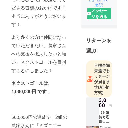
表記
ださる皆様のおかげです！
メッセー
本当にありがとうございま
ジを送る
す！
より多くの方に仲間になっ
リターンを
ていただきたい、農家さん
選ぶ
への支援を拡大したいと願
い、ネクストゴールを目指
目標金額
すことにしました！
未達でも
リターン
が届きま
ネクストゴールは、
す
(All-in
1,000,000円 です！
方式)
3,0
00
円
【お気
500,000円の達成で、2組の
持ち応
援コー
農家さんに『ミズニゴー
ス】