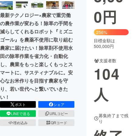
0
円
まちづくり・地域活性化
最新テクノロジー×農家で重労働
の農作業が変わる！除草の手間を
CAMPFIRE for Social Good
CAMPFIRE Creation
減らしてくれるロボット『ミズニ
256%
CAMPFIREふるさと納税
machi-ya
コミュニティ
ゴール』を農薬不使用に取り組む
目標金額は
500,000円
農家に届けたい！除草剤不使用水
田の除草作業を省力化・自動化
支援者数
し、農業をもっと楽しくもっとス
104
マートに、サスティナブルに。安
心なお米作りを目指す農家を守
人
り、若い世代へと繋いでいきた
い！
ポスト
シェア
LINEで送る
URLコピー
募集終了まで残
り
埋め込み
QRコード