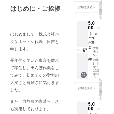
リ
ファミ
手紙ま
タ
ー
リーで
はじめに・ご挨拶
たは
ン
詳細を見る
を
お楽し
メール
選
択
みいた
をさせ
す
る
だけま
ていた
5,0
す。 一
だきま
家族一
00
す。 ※
円
口でど
消費
はじめまして。株式会社ハ
【ミズ
うぞ。
税・送
ニゴー
募集終
料込み
タケホットケ代表 日吉と
ル運転
了後、
体験
田植え
支援
申します。
コー
の日程
者：
ス】
をご連
5人
5,000円
絡いた
長年住んでいた東京を離れ
お届
ミズニ
しま
け予
ゴール
す。 日
定：
て移住し、田んぼ作業をし
の運転
2022
程：
年05
てみて、初めてその労力の
体験を
2022年
こ
月
してい
5月中旬
の
リ
大変さと有難さに気付きま
ただけ
～下旬
タ
ー
ます。
頃、平
ン
詳細を見る
した。
を
田植え
日また
選
択
後、雑
は週末
す
る
草が生
でご案
また、自然農の素晴らしさ
5,0
えない
内でき
ように
00
る予定
も実感しております。
円
作業す
です。