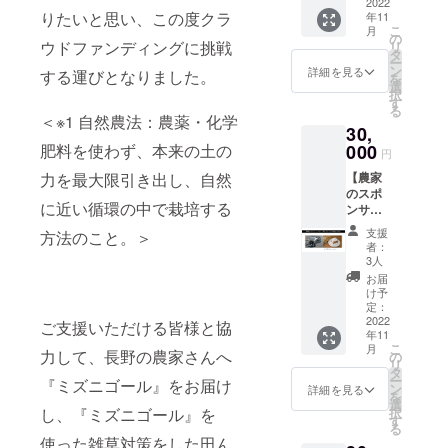
で大切
2022
子さん
ですよ
ること
税・送
りたいと思い、この度クラ
年11
に育て
の食育
ね？ ミ
で水田
料込み
こ
月
たお米
にも良
の
ズニ
内に酸
ウドファンディングに挑戦
リ
コー
いと、
タ
ゴール
素がい
ー
ス】
人気の
ン
を使用
詳細を見る
きわた
する運びとなりました。
を
20,000
収穫体
選
する
り、稲
択
円 田植
験。 ミ
す
と、除
の根っ
る
え、ミ
ズニ
草剤不
＜※1 自然農法：農薬・化学
こにも
30,
ズニ
ゴール
使用が
良く吸
ゴール
000
肥料を使わず、本来の土の
を使っ
可能に
収され
円
運転体
て大切
なるだ
てとて
【農家
力を最大限引き出し、自然
験、大
に育て
けでな
も美味
のスポ
切に育
たお米
く、常
しくな
に近い循環の中で栽培する
ンサー
てたお
を一緒
に田ん
る、と
になろ
米の収
に収穫
ぼの水
の証言
支援
方法のこと。＞
う♪ 長
穫体験
しませ
をかく
者：
も農家
野で
と、3回
んか？
3人
はんす
さんよ
育った
のイベ
ファミ
ること
お届
りいた
お米
ント全
リーで
け予
で水田
だいて
10kg
部体験
定：
お楽し
内に酸
ます。
コー
2022
＆ご自
みいた
ご支援いただける皆様と協
素がい
どんな
年11
ス】
宅へ
だけま
きわた
お米が
こ
月
30,000
力して、長野の農家さんへ
「世界
の
す。 一
り、稲
育つの
リ
円 農家
初のミ
タ
家族一
の根っ
か？
ー
『ミズニゴール』をお届け
さんへ
ズニ
ン
口でど
詳細を見る
こにも
秋、収
を
ミズニ
ゴール
選
うぞ。
良く吸
穫した
択
し、『ミズニゴール』を
ゴール
栽培
す
ミズニ
収され
ら、
る
をお届
米」を
ゴール
てとて
「世界
使った雑草対策をした田ん