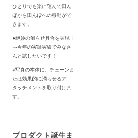
感想を
ひとりでも楽に運んで田ん
教えて
くださ
ぼから田んぼへの移動がで
る長野
きます。
の米農
家の
方。 ※
●絶妙の濁らせ具合を実現！
恐れ入
ります
→今年の実証実験でみなさ
が、自
社のサ
んと試したいです！
ポート
できる
地域に
※写真の本体に、チェーンま
限定さ
たは効果的に濁らせるア
せてい
ただく
タッチメントを取り付けま
都合
上、長
す。
野県限
定とな
りま
す。 ※
配送
は、ハ
タケ
ホット
プロダクト誕生ま
ケ ス