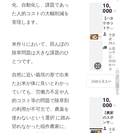
どもに
ま
消費税
化、自動化し、課題であっ
10,
トケを
食べさ
す。）
込み
応援し
000
せる食
場所：
円
た人的コストの大幅削減を
てくだ
品は慎
長野県
【ハタ
さい！
重に選
塩尻市
実現します。
ケホッ
労働
びたい
※詳細は
トケ応
力、地
と感じ
参加の
援！長
球環
ている
方にお
支援
野で大
境、そ
方、ミ
知らせ
者：
切に育
して安
米作りにおいて、田んぼの
ズニ
26人
しま
てたお
全な食
ゴール
す。 ※
お届
米コー
除草問題は大きな課題のひ
生活。
にチャ
け予
消費税
ス】
持続可
定：
レンジ
込み
とつです。
10,000
2022
能な農
したい
年11
円 長野
業と生
農家さ
こ
月
まで体
きがい
の
んを応
自然に近い栽培の形で出来
リ
験にい
のある
タ
援しま
ー
けない
健康で
ン
せん
詳細を見る
たお米が体に良いとわかっ
を
けど、
豊かな
選
か？ あ
択
美味し
生活の
す
なたか
ていても、労働力不足や人
る
いお米
ため
らお預
10,
を食べ
的コスト等の問題で除草剤
に、
かりし
たいと
000
日々取
た支援
円
の利用が不可欠で、農薬を
いう方
り組ん
金を通
【農家
へ、ミ
でまい
じて、
使わないという選択 に踏み
のスポ
ズニ
りま
農家さ
ンサー
ゴール
す。 い
んへミ
切れなかった稲作農家に、
になろ
を使っ
ただい
ズニ
支援
う♪ 長
て、大
た支援