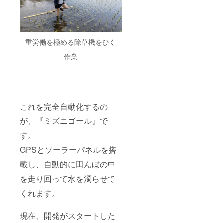
験：
ニゴー
しご質
ひハタ
2022年
ル』の
問や不
ケホッ
10月中
さらな
安があ
トケメ
旬頃
るブ
る方
ンバー
（気候
ラッ
は、ぜ
とオン
重労働を極める除草機をひく
天候、
シュ
ひ下記
ライン
稲の発
アップ
のメー
で、食
作業
育状況
の資金
ルアド
や農業
により
として
レスま
につい
変動し
お預か
たは
て、語
ま
りし、
CAMPF
りま
す。）
より良
IREメッ
しょ
場所：
い商品
セージ
う！ ≪
これを完全自動化するの
長野県
開発に
機能
食につ
塩尻市
取り組
で、ハ
いて・
が、『ミズニゴール』で
※詳細は
みま
タケ
農業に
参加の
す。
す。 ま
ホット
つい
方にお
た、ご
ケまで
て、語
知らせ
GPSとソーラーパネルを搭
支援い
お気軽
ろう♪
しま
ただい
にご連
概要≫
す。 ※
載し、自動的に田んぼの中
た方と
絡くだ
内容： ◉
お米
の交流
さいま
日本の
重量5kg
を走り回って水を濁らせて
をした
せ。
食の未
※お届け
いと
「クラ
来と農
くれます。
は宅配
思って
ウド
業 ◉自然
便で
いま
ファン
農、安
す。 ※
す。 ぜ
ディン
現在、開発がスタートした
心安全
消費
ひハタ
グ ミ
な食に