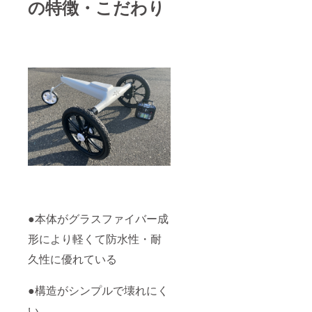
の特徴・こだわり
（時間
と思っ
は
てくだ
20:00-
さる方
22:00）
を大募
※消費
集いた
税・送
しま
料込み
す。 私
※お届け
たちと
予定
一緒に
日：
「世界
2022年
初のミ
5月
ズニ
ゴール
栽培
米」を
作り、
農業に
イノ
ベー
●本体がグラスファイバー成
ション
を起こ
形により軽くて防水性・耐
しませ
んか？
久性に優れている
≪サ
ポート
内容≫
●構造がシンプルで壊れにく
①配送
い
時に使