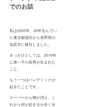
タッフ
でのお話
がお届
けしま
す。 ※
消費
税・送
料込み
※お届け
私は2020年、20年住んでい
予定
た東京都港区から長野県の
日：
2022年
塩尻市に移住しました。
5月下旬
※試用期
間：
きっかけとしては、2019年
2022年
の田植
に第一子の長男が生まれた
えから
40日間
こと。
（5月下
旬頃～7
もう一つはパンデミックが
月上旬
頃ま
起きたことです。
で）
スーパーから物が消え、こ
れから何が起きるか全く分