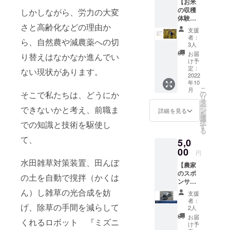
【お米
るとこ
（田植
の収穫
ろで、
しかしながら、労力の大変
えの日
体験
ミズニ
は、年
さと高齢化などの理由か
コー
ゴール
ごとの
支援
ス】
が大活
気候で
者：
ら、自然農や減農薬への切
5,000円
躍！ ミ
決まる
3人
お米の
ズニ
ため、
お届
り替えはなかなか進んでい
収穫体
ゴール
ご希望
け予
験が出
を使用
定：
の日程
ない現状があります。
来る
2022
しての
に添え
年10
コース
米作
ない可
こ
月
です。
り、わ
の
そこで私たちは、どうにか
能性が
リ
田植え
くわく
タ
ありま
ー
と並ん
できないかと考え、前職ま
ドキド
ン
す。）
詳細を見る
を
で、ひ
キ、ス
選
場所：
択
での知識と技術を駆使し
そかに
タート
す
長野県
る
人気が
の瞬間
塩尻市
て、
5,0
ありま
をご一
※詳細は
す。 ミ
00
緒しま
参加の
円
ズニ
しょ
方にお
水田雑草対策装置、田んぼ
【農家
ゴール
う！
知らせ
のスポ
を使っ
ファミ
しま
の土を自動で撹拌（かくは
ンサー
て大切
リーで
す。 ※
になろ
に育て
ん）し雑草の光合成を妨
お楽し
消費税
支援
う♪（ミ
たお米
みいた
込み
者：
ズニ
げ、除草の手間を減らして
を一緒
だけま
2人
ゴール
に収穫
す。 一
お届
くれるロボット 『ミズニ
を農家
しませ
家族一
け予