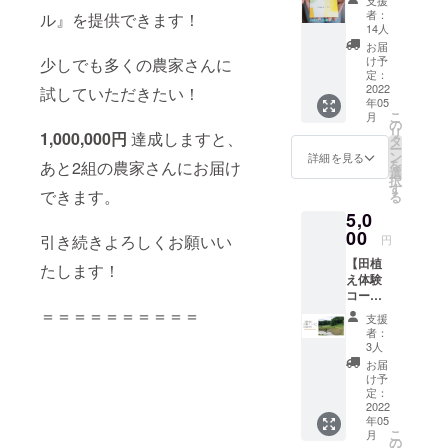
支援
3000円
者：
ル』を提供できます！
お礼の
14人
手紙ま
お届
たは
け予
少しでも多くの農家さんに
メール
定：
なんに
2022
試していただきたい！
年05
もいら
こ
月
ないけ
の
リ
1,000,000円
達成しますと、
ど、な
タ
ー
んか応
ン
詳細を見る
を
あと2組の農家さんにお届け
援した
選
択
い！と
す
できます。
る
思って
5,0
くださ
る優し
00
引き続きよろしくお願いい
円
い皆様
【田植
のため
たします！
え体験
に用意
コー
させて
ス】
いただ
＝＝＝＝＝＝＝＝＝＝
支援
5,000円
いた
者：
田植え
コース
3人
を体験
です。
お届
してい
ハタケ
け予
ただけ
ホット
定：
るコー
2022
ケよ
年05
スで
り、お
こ
月
す。
礼のお
の