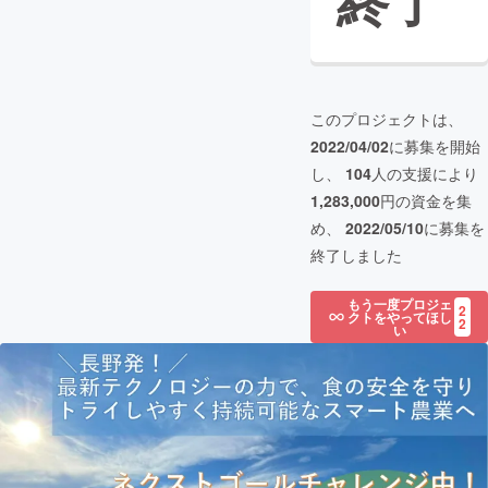
終了
このプロジェクトは、
2022/04/02
に募集を開始
し、
104
人の支援により
1,283,000
円の資金を集
め、
2022/05/10
に募集を
終了しました
もう一度プロジェ
2
クトをやってほし
2
い