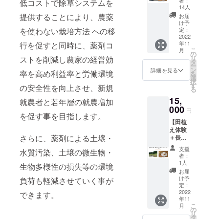
ゴール
者：
低コストで除草システムを
野で
切に育
は、
14人
をお届
育った
てたお
『ミズ
提供することにより、農薬
けいた
お届
お米5kg
米をお
ニゴー
け予
しま
コー
を使わない栽培方法 への移
届けい
定：
ル』の
す。 ※
ス】
2022
たしま
さらな
消費
年11
行を促すと同時に、薬剤コ
10,000
す。
るブ
税・送
こ
月
円 農家
「世界
の
ラッ
料込み
リ
ストを削減し農家の経営効
さんへ
初のミ
タ
シュ
ー
ミズニ
ズニ
ン
アップ
詳細を見る
率を高め利益率と労働環境
を
ゴール
ゴール
選
の資金
択
をお届
栽培
す
として
の安全性を向上させ、新規
る
けする
米」
お預か
15,
企画で
を、ぜ
就農者と若年層の就農増加
りし、
す。 農
000
ひご賞
より良
円
を促す事を目指します。
家さん
味くだ
い商品
【田植
からお
さい。
開発に
え体験
礼の手
※お届け
取り組
さらに、薬剤による土壌・
＋長野
紙と、
は宅配
みま
で大切
その農
便で
す。 お
支援
水質汚染、土壌の微生物・
に育て
家さん
す。 ※
礼と活
者：
たお米
が大切
お米重
1人
動報告
生物多様性の損失等の環境
コー
に育て
量：5kg
のメー
お届
ス】
たお米
※消費
け予
負荷も軽減させていく事が
ルをお
15,000
5kgが届
定：
税・送
届けし
円 5月
2022
きま
できます。
料込み
ます。
年11
の田植
す。
※消費
こ
月
え体験
「世界
の
税・送
リ
と、秋
初のミ
タ
料込み