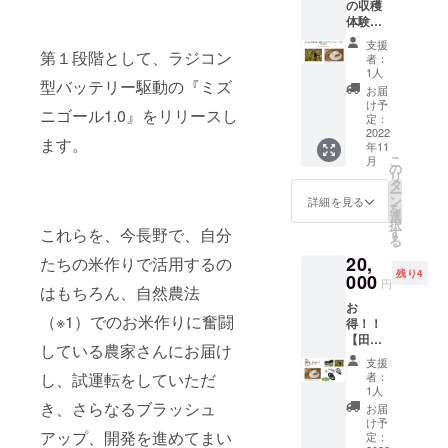
の収穫
コース
みたい
レンジ
体験＋
です。
ですよ
したい
長野で
ファミ
ね？ あ
農家さ
支援
大切に
リーで
第１段階として、ラジコン
なたが
んを応
者：
育てた
お楽し
田植え
1人
援しま
型バッテリー駆動の『ミズ
お米
みいた
したそ
せん
お届
コー
だけま
の米、
け予
か？ あ
ニゴール1.0』をリリースし
ス】
す。 一
定：
農家さ
なたか
15,000
2022
家族一
んや私
らお預
ます。
年11
円 ミズ
口でど
たちが
かりし
こ
月
ニゴー
うぞ。
の
大切に
た支援
リ
ルを
ミズニ
タ
育てま
金を通
ー
使って
ゴール
ン
す。 ミ
詳細を見る
じて、
を
大切に
体験を
選
ズニ
農家さ
択
育てた
したら
す
これらを、今長野で、自分
ゴール
んへミ
る
お米の
それで
を使用
ズニ
20,
収穫体
たちの米作りで活用するの
終わ
する
ゴール
残り4
験をし
000
り、で
と、除
をお届
円
はもちろん、自然農法
ていた
はもっ
草剤不
けいた
お
だき、
たいな
使用が
しま
（※1）でのお米作りに奮闘
得！！
さらに
い！ ミ
可能に
す。 ※
【田植
収穫さ
ズニ
なるだ
お米
している農家さんにお届け
え・ミ
れたお
ゴール
けでな
重量5kg
支援
ズニ
米をお
で育て
く、常
者：
し、試運転をしていただ
※お届け
ゴー
届けす
たその
1人
に田ん
は宅配
ル・収
るコー
き、さらなるブラッシュ
お米を
ぼの水
お届
便で
穫体験
スで
食べて
け予
をかく
す。 ※
＋長野
アップ、開発を進めてまい
す。 お
定：
みたい
はんす
消費