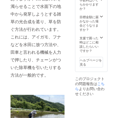
ごとの
参加の
なって
あな
『ミズ
らかかります
気候で
濁らせることで水面下の地
方にお
くださ
た。 ご
ニゴー
か？
決まる
知らせ
い！ 労
自身も
ル』の
中から発芽しようとする雑
ため、
しま
働力、
米農家
さらな
目標金額に届
ご希望
す。
地球環
を営み
草の光合成を遮り、草を防
るブ
かなかった場
の日程
境、そ
苦労を
ラッ
合どうなりま
に添え
ぐ方法が行われています。
して安
知って
シュ
すか？
ない可
全な食
いるあ
アップ
能性が
これには、アイガモ、フナ
生活。
なた。
の資金
支援で困った
ありま
持続可
ハタケ
として
時はどこに相
す。）
などを水田に放つ方法や、
能な農
ホット
お預か
談したらいい
ミズニ
業と生
ケが責
りし、
ですか？
田車と言われる機械を人力
ゴール
きがい
任を
より良
運転体
のある
もって
い商品
で押したり、チェーンがつ
験：
ヘルプページを
健康で
お届
開発に
2022年
見る
いた除草機を引いたりする
豊かな
け、使
取り組
5月下
生活の
用方法
みま
旬〜7月
方法が一般的です。
ため
をレク
す。 ま
上旬
このプロジェクト
に、
チャー
た、ご
（お好
の問題報告は
こち
日々取
し、
支援い
きな日
り組ん
しっか
ら
よりお問い合わ
ただい
程を調
でまい
りとサ
た方と
せください
整でき
りま
ポート
の交流
ま
す。 い
いたし
をした
す。）
ただい
ます。
いと
収穫
た支援
レンタ
思って
（稲刈
は、
ル試用
いま
り）体
『ミズ
を検討
す。 ぜ