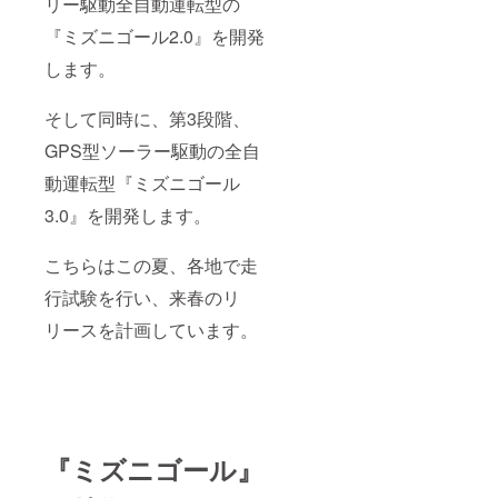
リー駆動全自動運転型の
業を聞
の感想
日：
こう ◉ハ
が不可
『ミズニゴール2.0』を開発
2022年
タケ
欠と考
5月
します。
ホット
えてお
ケメン
りま
バー全
す。 そ
そして同時に、第3段階、
員移住
んな
者 ！移
『ハタ
GPS型ソーラー駆動の全自
住につ
ケホッ
いて、
トケ』
動運転型『ミズニゴール
田舎暮
の『ミ
らし、
ズニ
3.0』を開発します。
農ある
ゴー
暮らし
ル』
こちらはこの夏、各地で走
につい
を、
て。 開
「一緒
行試験を行い、来春のリ
催時
に完成
期：6月
させて
リースを計画しています。
（ご支
いきた
援いた
い！」
だいた
「開発
方にご
プロ
連絡の
ジェク
うえ日
トにか
程調整
かわっ
いたし
ていき
『ミズニゴール』
ま
た
す。）
い！」