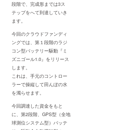
税・送
段階で、完成形までは3ス
ケホッ
ズニ
ついて ◉
料込み
トケメ
ゴール
発明家
テップをへて到達していき
ンバー
の件」
のケン
とオン
とお書
ちゃん
ます。
ライン
き添え
に発想
で、地
くださ
の源泉
方移住
い。
を聞こ
今回のクラウドファンディ
や田舎
otoiawa
う 開催
暮らし
se@hht
ングでは、第１段階のラジ
時期：6
につい
k.jp ミ
月（ご
コン型バッテリー駆動『ミ
て、語
ズニ
支援い
りま
ゴール
ただい
ズニゴール1.0』をリリース
しょ
は、よ
た方に
う！ ≪
り良い
ご連絡
します。
地方移
商品へ
のうえ
住、田
ブラッ
日程調
これは、手元のコントロー
舎暮ら
シュ
整いた
しの実
アッ
しま
ラーで操縦して田んぼの水
際を聞
プ、完
す。）
を濁らせます。
いてみ
成系を
（時間
よう♪
目指し
は
概要≫
ていく
20:00-
今回調達した資金をもと
内容： ◉
には、
22:00）
起業家
農家さ
※消費
に、第2段階、GPS型（全地
の日吉
んのご
税・送
さんに
意見や
料込み
球測位システム型）バッテ
地方移
試用し
※お届け
住＆起
てみて
予定