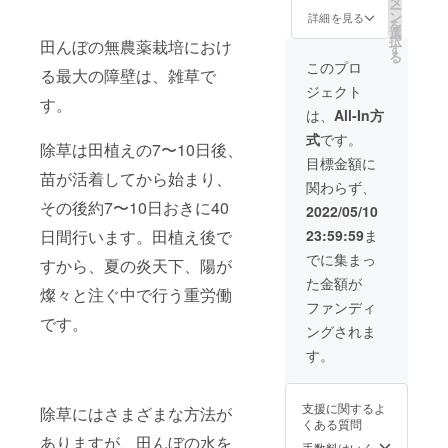
タ
金を通
県に遊
消費
場所：
ー
方にお
バー
『ミズ
サーに
ン
じて、
詳細を見る
びに来
税・送
長野県
を
知らせ
に、地
ニゴー
なって
選
農家さ
てくだ
料込み
塩尻市
択
しま
田んぼの無農薬栽培におけ
方移
ル』を
くださ
す
んへミ
さい♪ ※
募集終
※詳細は
る
す。
住・田
１シー
い！ 労
ズニ
このプロ
募集終
了後、
参加の
る最大の障壁は、雑草で
舎暮ら
ズンレ
働力、
ゴール
了後、
お米の
方にお
ジェクト
しのリ
ンタル
地球環
をお届
体験日
収穫体
す。
知らせ
アルを
してい
境、そ
けいた
は、
All-In方
程をご
験日程
しま
聞いて
ただ
して安
しま
連絡い
をご連
す。
式
です。
みよう
き、体
全な食
す。 ※
除草は田植えの7〜10日後、
たしま
絡いた
♪（ オ
験試用
生活。
お米
目標金額に
す。
しま
ンライ
できる
持続可
苗が活着してから始まり、
重量
【日
す。 日
関わらず、
ン飲み
コース
能な農
10kg ※
程】 田
程：
その後約7〜10日おきに40
会）』
です。
業と生
お届け
2022/05/10
植え：
2022年
の参加
製造の
きがい
は宅配
2022年
10月中
日間行います。田植え後で
23:59:59
ま
ができ
都合
のある
便で
5月中旬
旬頃
ます。
上、限
健康で
す。 ※
でに集まっ
頃〜下
（気候
すから、夏の炎天下、陽が
株式会
定5台ま
豊かな
消費
旬頃、
天候、
た金額が
社ハタ
でとな
生活の
税・送
平日ま
燦々と注ぐ中で行う重労働
稲の発
ケホッ
りま
ため
料込み
ファンディ
たは週
育状況
トケの
す。 こ
に、
です。
末でご
により
ングされま
応援お
れを読
日々取
案内で
変動し
願いし
んでご
り組ん
す。
きる予
ま
ます！
自身で
でまい
定で
す。）
農家の
使って
りま
す。
場所：
未来を
みたい
す。 い
（田植
長野県
支援に関するよ
除草にはさまざまな方法が
助ける
と思っ
ただい
えの日
塩尻市
くある質問
スポン
てくだ
た支援
は、年
※詳細は
ありますが、田んぼの水を
サーに
さった
は、
手数料はいく