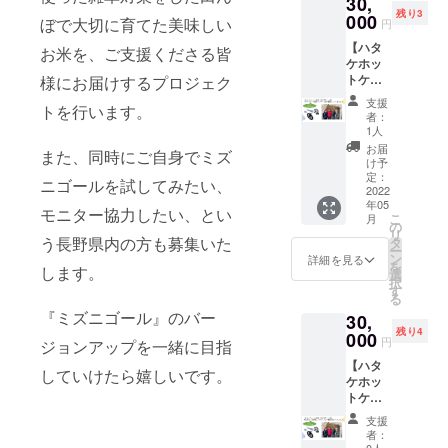
30,
けする
お届け
を使用
も美味
初のミ
残り3
企画で
000
する、
する
ぼで大切に育てた美味しい
しくな
円
ズニ
す。 農
一番お
と、除
る、と
ゴール
【ハタ
家さん
得な
お米を、ご支援くださる皆
草剤不
の証言
栽培
ケホッ
からお
コース
使用が
も農家
米」の
トケ応
様にお届けするプロジェク
礼の手
です。
可能に
さんよ
味をぜ
援！
紙と、
ファミ
なるだ
りいた
支援
ひご確
トを行います。
『ハタ
その農
リーで
けでな
者：
だいて
認くだ
ケホッ
家さん
お楽し
1人
く、常
ます。
さい！
トケ創
が大切
みいた
に田ん
お届
どんな
※お米
また、同時にご自身でミズ
業メン
に育て
だけま
け予
ぼの水
お米が
重量5kg
バー
たお米
定：
す。 一
をかく
育つの
ニゴールを試してみたい、
※お届け
と、食
2022
10kg が
家族一
はんす
か？
は宅配
年05
や農業
届きま
口でど
モニター協力したい、とい
ること
秋、収
便で
こ
月
につい
す。
の
うぞ。
で水田
穫した
す。 ※
リ
て語ろ
「世界
う長野県内の方も募集いた
タ
お米の
内に酸
ら、
消費
ー
う♪（オ
初のミ
ン
田植え
詳細を見る
素がい
「世界
税・送
を
します。
ンライ
ズニ
選
↓ 雑草
きわた
初のミ
料込み
択
ン）』
ゴール
す
を生え
り、稲
ズニ
※募集終
る
】
栽培
させな
の根っ
ゴール
了後、
『ミズニゴール』のバー
30,
30,000
米」
いミズ
こにも
栽培
田植え
残り4
円 ≪
000
を、ぜ
ニゴー
良く吸
円
米」の
ジョンアップを一緒に目指
の日程
限定4名
ひご賞
ル運転
収され
味をぜ
をご連
【ハタ
様≫ お
味くだ
体験 ↓
てとて
していけたら嬉しいです。
ひご確
絡いた
ケホッ
礼と活
さい。
いよい
も美味
認くだ
しま
トケ応
動報告
安全で
よ収
しくな
さい！
す。 日
援！
のメー
美味し
穫！ ↓
る、と
支援
※お米
程：
『ハタ
ルお届
い食べ
自宅で
者：
の証言
重量5kg
2022年
ケホッ
け＋