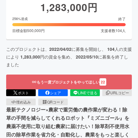
1,283,000
円
終了
256
%達成
目標金額
500,000
円
支援者数
104
人
このプロジェクトは、
2022/04/02
に募集を開始し、
104
人の支援
により
1,283,000
円の資金を集め、
2022/05/10
に募集を終了し
ました
もう一度プロジェクトをやってほしい
22
ポスト
シェア
LINEで送る
URLコピー
埋め込み
QRコード
最新テクノロジー×農家で重労働の農作業が変わる！除
草の手間を減らしてくれるロボット『ミズニゴール』を
農薬不使用に取り組む農家に届けたい！除草剤不使用水
田の除草作業を省力化・自動化し、農業をもっと楽しく