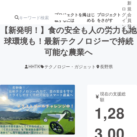
新
ロ
規
グ
会
プロジェクトを掲
はじ
プロジェクト
/
載するには
める
をさがす
イ
員
ン
登
【新発明！】食の安全も人の労力も地
録
球環境も！最新テクノロジーで持続
可能な農業へ
人気のプロ
注目のリ
注目の新着プロ
募集終了が近いプ
もうすぐ公開
ジェクト
ターン
ジェクト
ロジェクト
されます
HHTK
テクノロジー・ガジェット
長野県
アート・写真
音楽
現在の支援総
テクノロジー・ガジェット
ゲーム・サ
額
1,28
映像・映画
書籍・雑誌
3,00
ビジネス・起業
チャレンジ