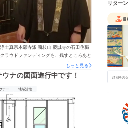
リターン
目
浄土真宗本願寺派 菊枝山 慶誠寺の石田住職
クラウドファンディングも、残すところあと
りみなさまへのメッセージをご紹介します。
もっと見る
まざまな活動を行っておりますが、今回つく
サウナの図面進行中です！
詳細を見
が集えるお寺にしていくために、何ができる
大切な思いが詰まっています。どうかみなさ
ウナー
地域活性
申し上げます。地域の方、また北海道のサウ
もご用意しております。返礼品で旭川を感じ
サウナ寺スのメンバーになるなど、いろいろ
覧もぜひごらんください。