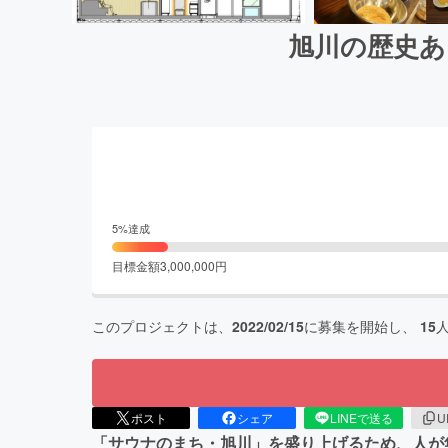
旭川の歴史あ
5
%達成
目標金額
3,000,000
円
このプロジェクトは、
2022/02/15
に募集を開始し、
15
ポスト
シェア
LINEで送る
U
「サウナのまち・旭川」を盛り上げるため、人が