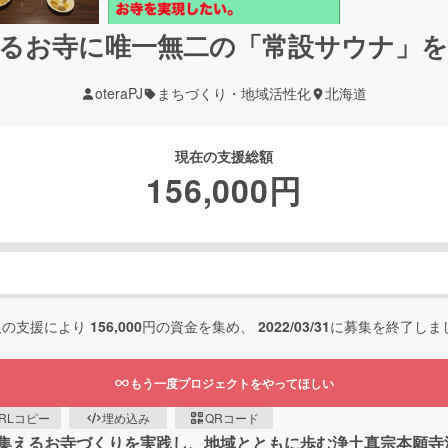
るお寺に唯一無二の「常設サウナ」
oteraPJ
まちづくり・地域活性化
北海道
現在の支援総額
156,000
円
人の支援により
156,000
円の資金を集め、
2022/03/31
に募集を終了しま
もう一度プロジェクトをやってほしい
RLコピー
埋め込み
QRコード
集えるお寺づくりを実践し、地域とともに歩む浄土真宗本願寺派