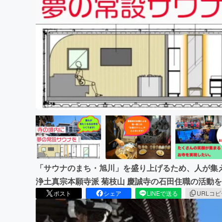
まちづくり・地域活性化
「サウナのまち・旭川」を盛り上げるため、人が集
浄土真宗本願寺派 菊枝山 慶誠寺の石田住職の活動
ポスト
シェア
LINEで送る
URLコ