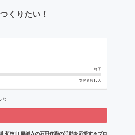
をつくりたい！
終了
支援者数
15
人
した
 菊枝山 慶誠寺の石田住職の活動を応援するプロ