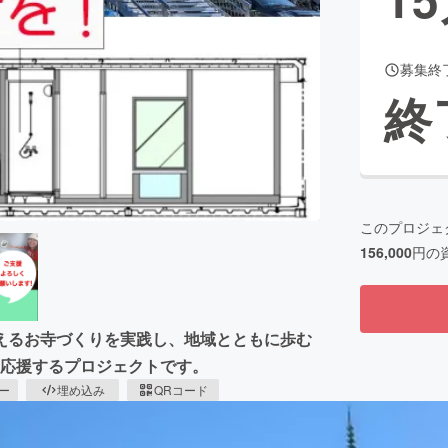
募集終
CAMPFIRE for Social Good
CAMPFIRE Creation
終
CAMPFIREふるさと納税
machi-ya
コミュニティ
このプロジェ
156,000
円の
えるお寺づくりを実践し、地域とともに歩む
を応援するプロジェクトです。
ピー
埋め込み
QRコード