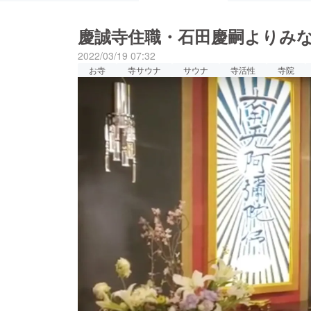
慶誠寺住職・石田慶嗣よりみ
2022/03/19 07:32
お寺
寺サウナ
サウナ
寺活性
寺院