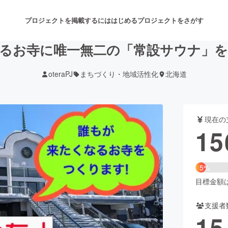
プロジェクトを掲載するには
はじめる
プロジェクトをさがす
るお寺に唯一無二の「常設サウナ」
oteraPJ
まちづくり・地域活性化
北海道
注目のリターン
注目の新着プロジェクト
募集終了が近いプロジェクト
も
現在の
音楽
舞台・パフォーマンス
15
ゲーム・サービス開発
フード・飲食店
5%
書籍・雑誌出版
アニメ・漫画
目標金額は3
支援者
チャレンジ
ビューティー・ヘルスケ
15