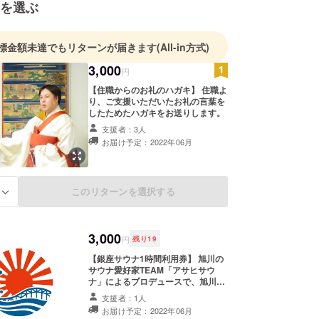
を選ぶ
標金額未達でもリターンが届きます
(All-in方式)
3,000
円
【住職からのお礼のハガキ】 住職よ
り、ご支援いただいたお礼の言葉を
したためたハガキをお送りします。
支援者：3人
お届け予定：2022年06月
このリターンを選択する
る
3,000
円
残り
19
【銀座サウナ1時間利用券】 旭川の
サウナ愛好家TEAM「アサヒサウ
ナ」によるプロデュースで、旭川市
の銀座商店街にある「銀座サウ
支援者：1人
ナ」。サウナ室から水風呂、リラッ
お届け予定：2022年06月
クススペースまでこだわり抜いたサ