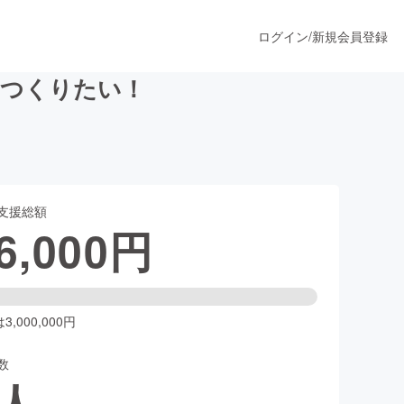
ログイン
/
新規会員登録
をつくりたい！
うすぐ公開されます
支援総額
プロダクト
6,000
円
ファッション
スポーツ
,000,000円
数
ア
ソーシャルグッド
人