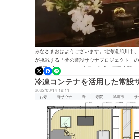
みなさまおはようございます。北海道旭川市、
が挑戦する「夢の常設サウナプロジェクト」の
2週間を切りました。本日は住職・石田慶嗣よ
慶誠寺では、檀家さんや地域の方々とともにさ
冷凍コンテナを活用した常設
りたいと考えている常設サウナは、「多くの方
2022/03/14 19:11
のか」を真摯に考え、そして次へ向かうための
お寺
寺サウナ
寺
寺院
旭川市
サ
まからご支援を賜れますよう、よろしくお願い
ナを愛する方々のご協力により、多くの返礼品
てもらう、いつか訪れる日のために慶誠寺湯堂
な目的でお選びいただけますので、返礼品の一