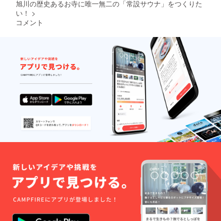
ださ
」のス
旭川の歴史あるお寺に唯一無二の「常設サウナ」をつくりた
い。慶
テッ
い！
>
誠寺ま
カー付
コメント
では各
きで
自でお
す。 〇
越しく
ご確認
ださ
事項 有
い。
効期
限：
2024年
3月末ま
で 注意
事項：
「慶誠
寺サウ
ナ寺
ス」利
用時間3
時間
（サウ
ナは2.5
時
間）、
水着着
用、タ
オル、
サンダ
ルなど