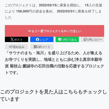
このプロジェクトは、
2022/02/15
に募集を開始し、
15
人の支援
により
156,000
円の資金を集め、
2022/03/31
に募集を終了しま
した
もう一度プロジェクトをやってほしい
ポスト
シェア
LINEで送る
URLコピー
埋め込み
QRコード
「サウナのまち・旭川」を盛り上げるため、人が集える
お寺づくりを実践し、地域とともに歩む浄土真宗本願寺
派 菊枝山 慶誠寺の石田住職の活動を応援するプロジェク
トです。
このプロジェクトを見た人はこちらもチェックし
ています