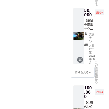
択
りまし
り、お
す。
す
追加し
る
たら、
店で実
ていき
事前に
50,
際に使
ます。
ご予約
残り4
われて
000
円
有効期
をお願
いる、
限は、
いしま
【慶誠
非売品
カード
す。
寺湯堂
のオリ
を紛失
サウナ
ジナル
しない
寺ス利
どんぶ
支援
限り有
用券】
りを数
者：
効で
「慶誠
量限定
1人
す！ ＜
寺湯堂
でお送
お届
メン
サウナ
りしま
け予
バーズ
寺ス」
す。
定：
カード
のテン
2022
「KEIS
概要＞
年06
トサウ
HI
サイ
こ
月
ナを体
SAUNA
の
ズ：
リ
験でき
CLUB
タ
86×54
ー
る券を
」のス
ン
詳細を見る
㎜ 材
を
ご用意
テッ
選
質：プ
択
しまし
カー付
す
ラス
る
た。 1
きで
チック
100
回3時
す。
＜ご利
間、最
,00
残り5
用方法
大4名様
0
円
＞ メン
までご
バーズ
利用い
【住職
カード
ただけ
のレク
裏面に