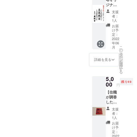
ナ」。
ジナル
サウナ
報恩印
室から
支援
+慶誠寺
水風
者：
千社
呂、リ
1人
札】 令
ラック
お届
和4年3
スス
け予
月7日
ペース
定：
（よい
2022
までこ
年06
サウナ
だわり
こ
月
の日）
抜いた
の
リ
に作成
サウナ
タ
ー
する報
の1時間
ン
詳細を見る
を
恩印を
利用券
選
択
お送り
をお送
す
る
しま
りしま
5,0
す。 御
す。 〇
残り49
朱印と
00
ご確認
円
同等サ
事項 有
【住職
イズ
効期
が調香
（縦14
限：お
した塗
㎝、横
店が営
るお香
約10
業して
支援
くろゆ
㎝）で
いる限
者：
り香】
すの
り有効
1人
調香師･
で、お
注意事
お届
石田慶
手持ち
項：タ
け予
嗣（住
の御朱
定：
オル持
職）が
2022
印帳に