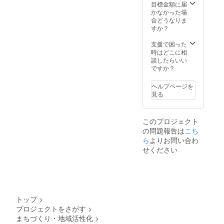
ださ
持参 所
ず慶誠
目標金額に届
い。慶
在地：
寺に集
かなかった場
誠寺ま
〒078-
合し
合どうなりま
では各
8235 北
て、住
すか？
自でお
海道旭
職の送
越しく
川市豊
迎で白
支援で困った
ださ
岡5条4
銀荘に
時はどこに相
い。
丁目4-
行きま
談したらいい
14 慶
す。そ
ですか？
誠寺 利
の後、
用の際
慶誠寺
ヘルプページを
は、慶
サウナ
見る
誠寺ま
寺スを
でご連
体験し
絡くだ
ていた
このプロジェクト
さい。
だく1日
の問題報告は
こち
慶誠寺
プラン
連絡
です。
ら
よりお問い合わ
先：
最大4名
せください
0166-
様まで
31-
ご利用
2871
いただ
※30日前
けま
までに
す。
要予約
「KEIS
トップ
>
のう
HI
プロジェクトをさがす
>
え、ご
SAUNA
まちづくり・地域活性化
>
利用く
CLUB