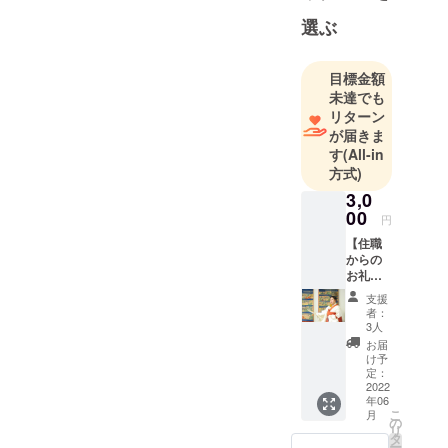
選ぶ
目標金額
未達でも
リターン
が届きま
す
(All-in
方式)
3,0
00
円
【住職
からの
お礼の
ハガ
支援
キ】 住
者：
職よ
3人
り、ご
お届
支援い
け予
ただい
定：
たお礼
2022
年06
の言葉
こ
月
をした
の
リ
ためた
タ
ー