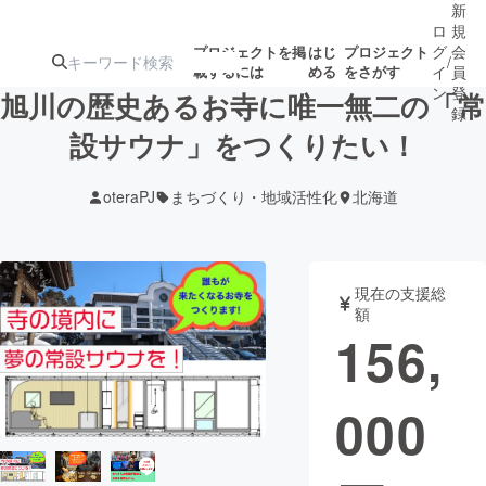
新
ロ
規
グ
会
プロジェクトを掲
はじ
プロジェクト
/
載するには
める
をさがす
イ
員
ン
登
旭川の歴史あるお寺に唯一無二の「常
録
設サウナ」をつくりたい！
人気のプロ
注目のリ
注目の新着プロ
募集終了が近いプ
もうすぐ公開
oteraPJ
まちづくり・地域活性化
北海道
ジェクト
ターン
ジェクト
ロジェクト
されます
アート・写真
音楽
現在の支援総
額
156,
テクノロジー・ガジェット
ゲーム・サ
000
映像・映画
書籍・雑誌
ビジネス・起業
チャレンジ