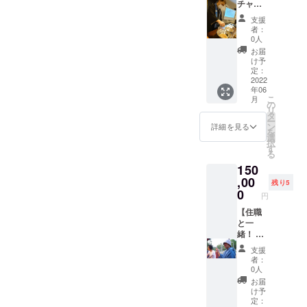
ます。
チャー
必ずご
「KEIS
付き調
支援
記名の
HI
香体
者：
うえ、
SAUNA
験】 調
0人
ご利用
CLUB
香師･石
お届
くださ
」のス
田慶嗣
け予
い。 ご
テッ
のレク
定：
利用日
カー付
チャー
2022
が決ま
年06
きで
で調香
りまし
こ
月
す。 〇
体験を
の
たら、
リ
ご確認
してい
タ
事前に
ー
事項 有
ただけ
ン
詳細を見る
ご予約
を
効期
る券を
選
をお願
択
限：
ご用意
す
いしま
る
2024年
しまし
す。
150
3月末ま
た。体
で 注意
験で
,00
残り5
事項：
は、印
0
円
利用時
香と香
間3時
り袋を
【住職
間
つくっ
と一
（サウ
ていた
緒！ 慶
ナは2.5
だけま
誠寺湯
支援
時
す。 小
堂サウ
者：
間）、
学生以
ナ寺ス
0人
水着着
上1組最
利用
お届
用、タ
大6名ま
券】
け予
オル、
で、幼
「慶誠
定：