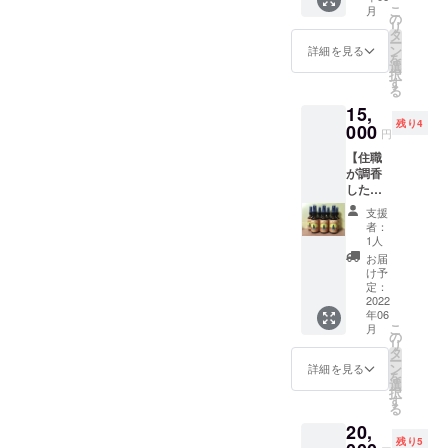
プロ
ズカー
効期
バッグ
こ
月
慈悲の
カー
ジェク
の
ドをご
限：施
21g」
リ
光が届
ド】 慶
ト限
タ
用意し
設が営
・「ご
ー
いて欲
誠寺サ
定、
ン
まし
詳細を見る
業して
ぼう茶
を
しいと
ウナ寺
「KEIS
選
た。 お
いる限
ティー
択
の願い
スのサ
HI
す
寺に常
り有効
バッグ
る
を表し
ウナ秘
SAUNA
設サウ
タオル
21g」
15,
ていま
密結社
CLUB
ナを設
サイ
「KEIS
残り4
す。お
「KEIS
000
」とニ
置した
ズ：約
円
HI
釈迦さ
HI
コニコ
い！、
34×84
SAUNA
【住職
まの説
SAUNA
テレビ
たくさ
㎝ 白銀
CLUB
が調香
かれた
CLUB
ちゃん
んの人
荘所在
」のス
したロ
『仏説
」のメ
のコラ
にサウ
地：北
テッ
ウリュ
温室洗
ンバー
ボ手ぬ
ナを楽
海道空
支援
カー付
に使え
俗衆僧
に、今
ぐいを
しんで
者：
知郡上
きで
るお香
経』と
だけな
数量限
1人
もらい
富良野
す。
アロマ
いう経
れま
定で製
たい！
お届
町吹上
スプ
典に、
す！ 通
作しま
け予
という
温泉 そ
レー】
現代の
常は一
定：
した。
熱い思
の他の
調香師･
2022
入浴や
般の会
サウナ
いを共
情報は
年06
石田慶
サウナ
員を募
を体験
有して
http://k
こ
月
嗣（住
に繋が
集して
の
する際
いただ
amifura
リ
職）が
るお言
いませ
タ
に頭と
き、ぜ
no-
ー
調香
葉が記
んが、
ン
顔を覆
詳細を見る
ひ仲間
hokkaid
を
し、北
されて
今回は
選
うサウ
になっ
o.com/
択
海道テ
いま
本クラ
す
ナ手ぬ
てくだ
をご覧
る
ントサ
す。透
ウド
ぐいで
さい！
くださ
20,
ウナ団
かしの
ファン
す。 サ
会員特
い。
残り5
でも採
紋は、
ディン