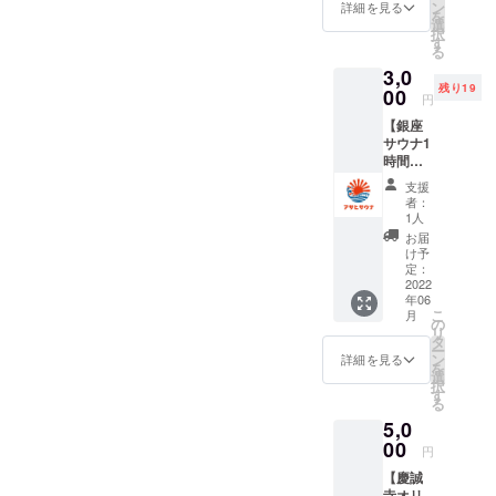
ハガキ
ン
詳細を見る
を
をお送
選
択
りしま
す
る
す。
3,0
残り19
00
円
【銀座
サウナ1
時間利
用券】
支援
旭川の
者：
サウナ
1人
愛好家
お届
TEAM
け予
「アサ
定：
ヒサウ
2022
年06
ナ」に
こ
月
よるプ
の
リ
ロ
タ
ー
デュー
ン
詳細を見る
を
スで、
選
択
旭川市
す
る
の銀座
5,0
商店街
にある
00
円
「銀座
【慶誠
サウ
寺オリ