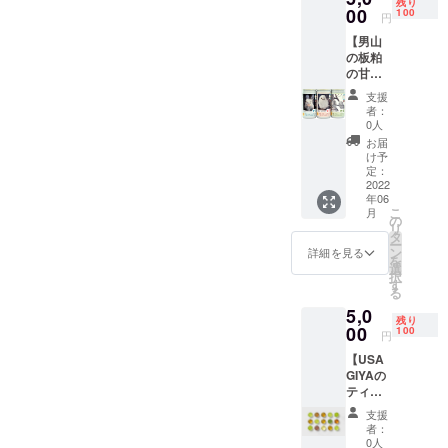
残り
付き）
00
香水の
100
の気持
円
をお送
ように
ち、受
【男山
りしま
手首や
けた恩
の板粕
す。
首筋な
に対し
の甘酒3
「KEIS
どに付
て報い
本セッ
HI
けてお
るこ
支援
ト】 大
SAUNA
使い頂
と、自
者：
雪山系
CLUB
けま
0人
分ので
の伏流
」のス
す。
きる限
お届
水で醸
テッ
「KEIS
け予
りのこ
すキ
カー付
定：
HI
とをし
リッと
2022
きで
SAUNA
ようと
年06
した淡
す。
CLUB
いう気
こ
月
麗辛口
の
」のス
持ちの
リ
のお酒
タ
テッ
ことで
ー
で知ら
ン
カー付
詳細を見る
す。私
を
れる男
選
きで
達は一
択
山。数
す
す。
人で生
る
ある商
きてい
5,0
品のな
る訳で
残り
から、
00
100
はあり
円
「飲む
ませ
【USA
点滴」
ん、い
GIYAの
とも称
ろんな
ティー
される
人の恩
バッ
板粕
を受け
支援
グ】
（酒
者：
て生き
2014年
粕）と
0人
ている