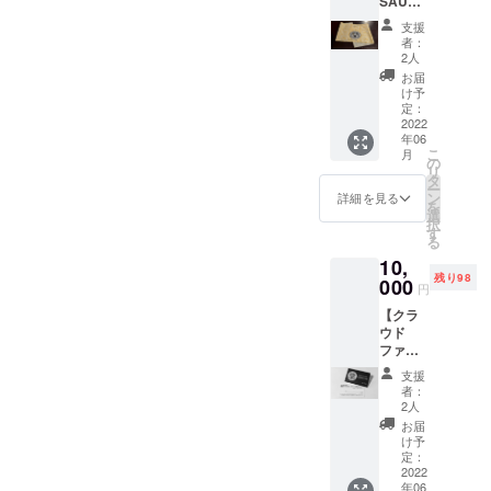
SAUNA
HI
できる
ティー
いる私
CLUB
SAUNA
サウナ
バッグ
支援
たちを
とニコ
CLUB
が利用
21g」
者：
表現し
ニコテ
」のメ
できる
2人
・「ほ
ていま
レビ
ンバー
入館券
うじ茶
お届
す。阿
ちゃん
に、今
を、オ
け予
ティー
弥陀如
のコラ
だけな
定：
リジナ
バッグ
来は、
ボ手ぬ
2022
れま
ルタオ
21g」
帰命尽
年06
ぐい】
す！ 通
ルとラ
・「ミ
こ
月
十方無
大漁旗
常は一
の
ベン
ントほ
リ
碍光如
に暖
般の会
タ
ダーの
うじ茶
ー
来でも
簾、手
員を募
ン
香り袋
詳細を見る
ティー
を
ありま
ぬぐい
集して
選
もセッ
バッグ
択
す。十
まで、
いませ
す
トして
21g」
る
方に無
図案か
んが、
お送り
・「生
明の闇
10,
ら縫製
今回は
しま
姜ほう
を破る
残り98
まで一
000
本クラ
す。
じ茶
円
光と
貫して
ウド
「KEIS
ティー
なって
【クラ
製造す
ファン
HI
バッグ
届く仏
ウド
る明治
ディン
SAUNA
21g」
さまで
ファン
40年創
グでご
CLUB
・「日
すの
ディン
業の水
支援い
」のス
本紅茶
支援
で、ま
グ限
野染工
ただけ
テッ
者：
ティー
さに多
定！
場（染
る方合
2人
カー付
バッグ
くの
KEISHI
の安
計200名
きで
お届
21g」
方々に
SAUNA
坊）に
限定
け予
す。 ○
・「黒
阿弥陀
CLUB
お願い
定：
で、メ
ご確認
米茶
如来の
メン
2022
し、本
ンバー
事項 有
ティー
年06
智慧と
バーズ