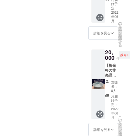
限り有
に旭川
しま
」のス
け予
有して
効で
に誕生
す。
定：
テッ
いただ
す！ ＜
し、旭
2022
「KEIS
カー付
き、ぜ
メン
年06
川ラー
HI
き。
ひ仲間
バーズ
こ
月
メンの
SAUNA
の
になっ
カード
リ
代表格
CLUB
タ
てくだ
概要＞
ー
である
」のス
ン
詳細を見る
さい！
サイ
を
「梅光
テッ
選
会員特
ズ：
択
軒」よ
カー付
す
典は、
86×54
る
り、非
きで
「慶誠
㎜ 材
20,
売品の
す。
寺サウ
質：プ
残り5
オリジ
000
ナ寺
円
ラス
ナルス
ス」の
チック
【梅光
タッフ
優先予
＜ご利
軒の非
帆前掛
約、利
用方法
売品ど
けを数
用料が
＞ メン
んぶ
量限定
20％オ
支援
バーズ
り】 昭
でお送
者：
フで利
カード
和44年
りしま
0人
用でき
裏面に
に旭川
す。
お届
るほ
必ずご
に誕生
「KEIS
け予
か、慶
記名の
し、旭
HI
定：
誠寺サ
うえ、
川ラー
2022
SAUNA
ウナイ
ご利用
年06
メンの
CLUB
ベント
こ
くださ
月
代表格
」のス
の
の割引
リ
い。 ご
である
テッ
タ
など今
ー
利用日
「梅光
カー付
ン
詳細を見る
後も
を
が決ま
軒」よ
きで
選
続々と