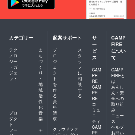
持参 所
在地：
慶誠
寺：北
海道旭
川市豊
岡5条4
丁目4-
カテゴリー
起案サポート
サ
CAMP
14
ー
FIRE
テク
ま
プ
ス
白銀
ビ
につい
荘：北
ノロ
ち
ロ
タ
ス
て
海道空
ジー
づ
ジ
ッ
知郡上
・ガ
く
ェ
フ
富良野
CAM
CAMP
ジェ
り
ク
に
町吹上
PFI
FIREと
ット
・
ト
相
温泉 利
RE
は
用の際
地
を
談
CAM
あんし
は、慶
域
作
す
PFI
ん・安
誠寺ま
活
る
る
でご連
RE
全への
性
資
絡くだ
コ
取り組
化
料
さい。
ミュ
み
慶誠寺
プロ
音
請
ニ
ニュー
連絡
ダク
楽
求
ティ
ス
先：
ト
CAM
ヘルプ
0166-
クラウドファ
フー
チ
31-
PFI
お問い
ンディングの