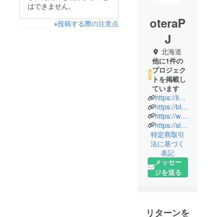
はできません。
oteraP
※投稿する際の注意点
J
北海道
他に1件の
プロジェク
トを掲載し
ています
https://live.nicovideo.jp/watch/lv335488439
https://blog.nicovideo.jp/niconews/165241.html
https://www.facebook.com/keijyoji/
https://slowjourneys.jp/
特定商取引
法に基づく
表記
メッセー
ジを送る
リターンを