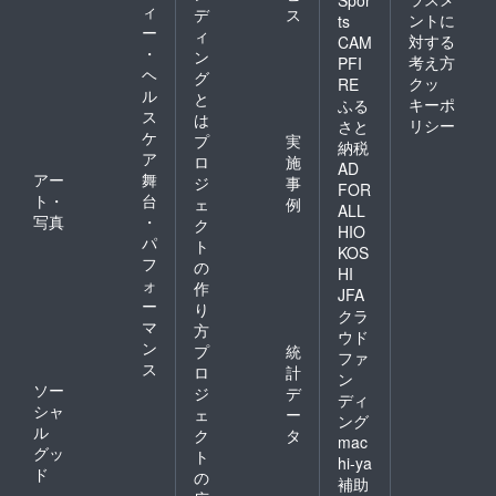
ィ
デ
ス
ントに
ts
ー
ィ
対する
CAM
・
ン
考え方
PFI
ヘ
グ
クッ
RE
ル
と
キーポ
ふる
ス
は
リシー
さと
ケ
プ
実
納税
ア
ロ
施
AD
アー
舞
ジ
事
FOR
ト・
台
ェ
例
ALL
写真
・
ク
HIO
パ
ト
KOS
フ
の
HI
ォ
作
JFA
ー
り
クラ
マ
方
ウド
ン
プ
統
ファ
ス
ロ
計
ン
ソー
ジ
デ
ディ
シャ
ェ
ー
ング
ル
ク
タ
mac
グッ
ト
hi-ya
ド
の
補助