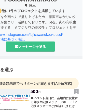
日本
他に1件のプロジェクトを掲載しています
市を企画の力で盛り上げるため、藤沢市ゆかりのク
ーが集まり、活動しております。現在、街の高校生
応援する「＃フジサワの高校生」プロジェクトを実
/www.instagram.com/fujisawanokoukousei/
引法に基づく表記
メッセージを送る
を選ぶ
標金額未達でもリターンが届きます
(All-in方式)
500
円
◆イベント当日に、会場内に設置す
る高校生応援メッセージボード上に
応援メッセージとお名前（または
ニックネーム）を【小サイズ】にて