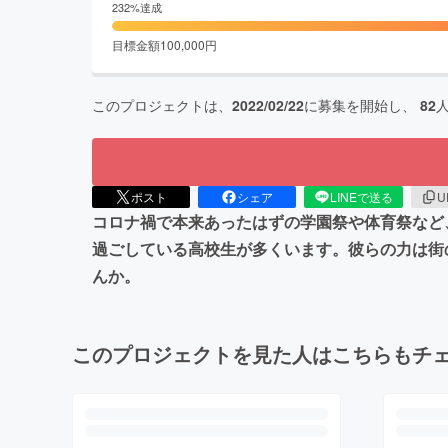
232
%達成
目標金額
100,000
円
このプロジェクトは、
2022/02/22
に募集を開始し、
82
ポスト
シェア
LINEで送る
U
コロナ禍で本来あったはずの学園祭や体育祭など
過ごしている高校生が多くいます。彼らの力は街
んか。
このプロジェクトを見た人はこちらもチ