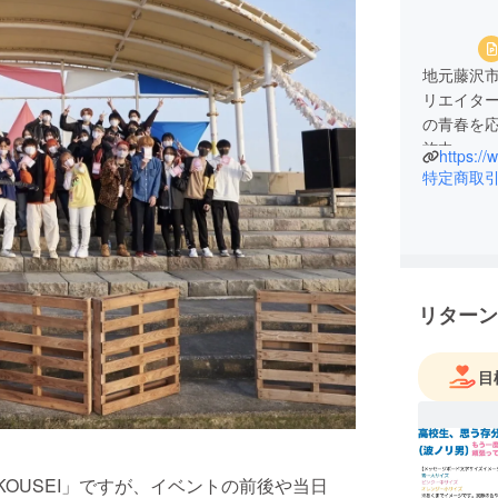
地元藤沢
リエイタ
の青春を
施中。
https:/
特定商取
リターン
目
KOUKOUSEI」ですが、イベントの前後や当日