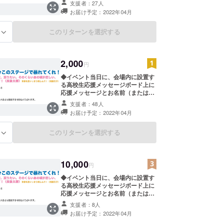
支援者：27人
記載。 例）「高校生、思う存分この
お届け予定：2022年04月
ステージで暴れてくれ！（波ノリ
男）」 ※高校生へのメッセージと記
載希望のお名前を備考欄に記載お願
このリターンを選択する
る
い致します。 ※100文字以内（お名
前除く）でお願いします。 ※メッ
セージ掲載の形（ボードではなく布
2,000
など）が変更する可能性がございま
円
す。 ◆3/21のイベント事後に主催者
◆イベント当日に、会場内に設置す
&高校生からのお礼メッセージと、
る高校生応援メッセージボード上に
当日の様子をまとめた動画や画像を
応援メッセージとお名前（または
送らせていただきます。
ニックネーム）を【中サイズ】にて
支援者：48人
記載。 例）「高校生、思う存分この
お届け予定：2022年04月
ステージで暴れてくれ！（波ノリ
男）」 ※高校生へのメッセージと記
載希望のお名前を備考欄に記載お願
このリターンを選択する
る
い致します。 ※100文字以内（お名
前除く）でお願いします。 ※メッ
セージ掲載の形（ボードではなく布
10,000
など）が変更する可能性がございま
円
す。 ◆3/21のイベント事後に主催者
◆イベント当日に、会場内に設置す
&高校生からのお礼メッセージと、
る高校生応援メッセージボード上に
当日の様子をまとめた動画や画像を
応援メッセージとお名前（または
送らせていただきます。
ニックネーム）を【大サイズ】にて
支援者：8人
記載。 例）「高校生、思う存分この
お届け予定：2022年04月
ステージで暴れてくれ！（波ノリ