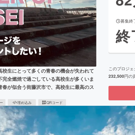
募集終
CAMPFIRE for Social Good
CAMPFIRE Creation
終
CAMPFIREふるさと納税
machi-ya
コミュニティ
このプロジェ
高校生にとって多くの青春の機会が失われて
232,500
円の
不完全燃焼で過ごしている高校生が多くいま
青春が似合う街藤沢市で、高校生に最高のス
ピー
埋め込み
QRコード