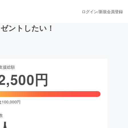
ログイン
/
新規会員登録
レゼントしたい！
うすぐ公開されます
支援総額
プロダクト
2,500
円
ファッション
スポーツ
00,000円
数
ア
ソーシャルグッド
人