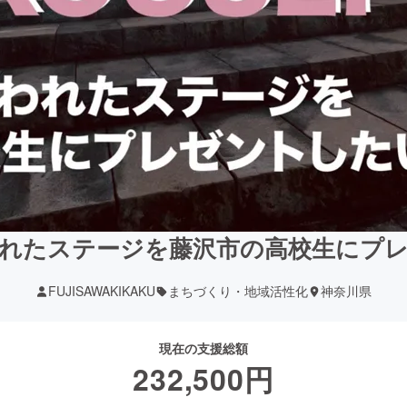
れたステージを藤沢市の高校生にプ
FUJISAWAKIKAKU
まちづくり・地域活性化
神奈川県
現在の支援総額
232,500
円