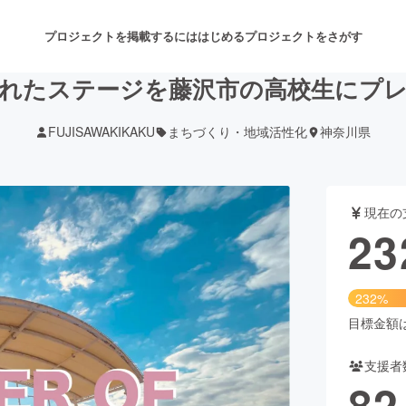
プロジェクトを掲載するには
はじめる
プロジェクトをさがす
れたステージを藤沢市の高校生にプ
FUJISAWAKIKAKU
まちづくり・地域活性化
神奈川県
注目のリターン
注目の新着プロジェクト
募集終了が近いプロジェクト
も
現在の
音楽
舞台・パフォーマンス
23
ゲーム・サービス開発
フード・飲食店
232%
書籍・雑誌出版
アニメ・漫画
目標金額は1
支援者
チャレンジ
ビューティー・ヘルスケ
82