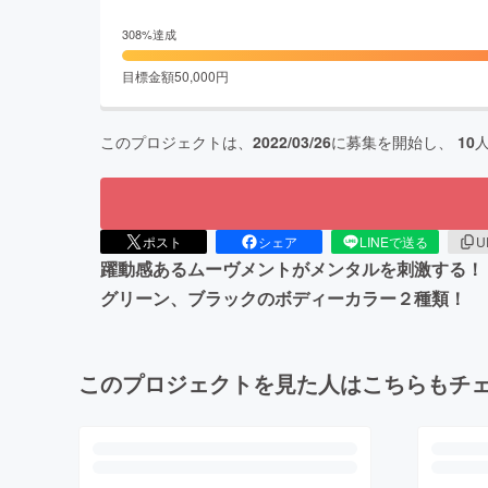
308
%達成
目標金額
50,000
円
このプロジェクトは、
2022/03/26
に募集を開始し、
10
ポスト
シェア
LINEで送る
U
躍動感あるムーヴメントがメンタルを刺激する！
グリーン、ブラックのボディーカラー２種類！
このプロジェクトを見た人はこちらもチ