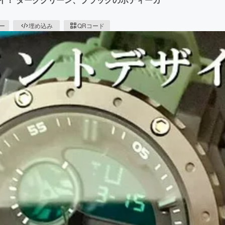
ピー
埋め込み
QRコード