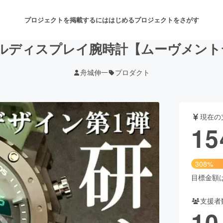
プロジェクトを掲載するには
はじめる
プロジェクトをさがす
ルディスプレイ腕時計【ムーヴメント
舟城伸一
プロダクト
注目のリターン
注目の新着プロジェクト
募集終了が近いプロジェクト
も
現在の
音楽
舞台・パフォーマンス
15
ゲーム・サービス開発
フード・飲食店
308%
書籍・雑誌出版
アニメ・漫画
目標金額は5
支援者
チャレンジ
ビューティー・ヘルスケ
10