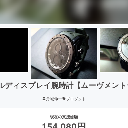
ルディスプレイ腕時計【ムーヴメント
舟城伸一
プロダクト
現在の支援総額
154,080
円