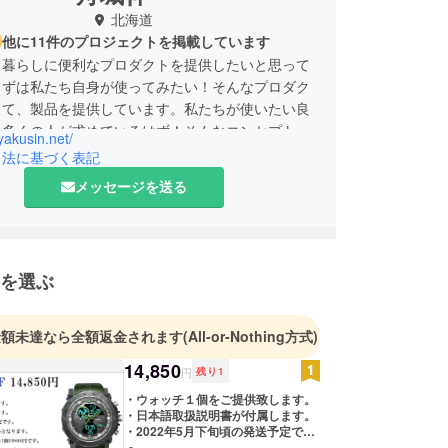
北海道
他に11件のプロジェクトを掲載しています
、暮らしに便利なプロダクトを提供したいと思って
まずは私たち自身が使ってみたい！そんなプロダク
して、製品を提供しています。私たちが使いたい良
、多くの人が求めているはず！そんなコンセプトの
cyakusin.net/
に製品を提供していきたいと思っています！
引法に基づく表記
メッセージを送る
を選ぶ
金額未達なら全額返金されます
(All-or-Nothing方式)
14,850
円
残り
1
・ウォッチ１個をご提供致します。
・日本語取扱説明書が付属します。
・2022年5月下旬頃の発送予定で
す。 ・消費税込み、送料込みの価格