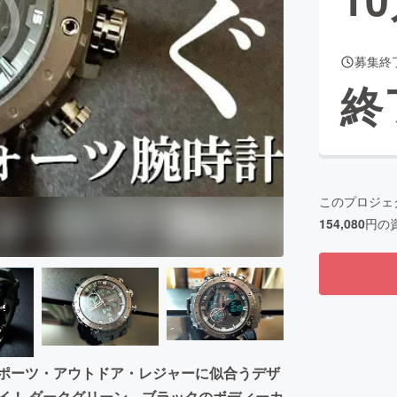
募集終
CAMPFIRE for Social Good
CAMPFIRE Creation
終
CAMPFIREふるさと納税
machi-ya
コミュニティ
このプロジェ
154,080
円の
スポーツ・アウトドア・レジャーに似合うデザ
イ！ ダークグリーン、ブラックのボディーカ