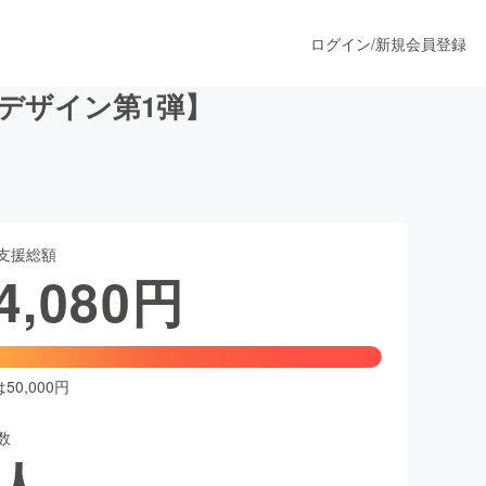
ログイン
/
新規会員登録
デザイン第1弾】
うすぐ公開されます
支援総額
プロダクト
4,080
円
ファッション
スポーツ
0,000円
数
ア
ソーシャルグッド
人