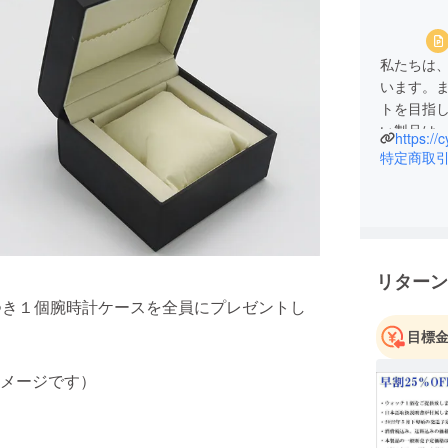
私たちは
います。
トを目指
い製品は
https://
もと、常
特定商取
リターン
つき１個腕時計ケースを全員にプレゼントし
目標
メージです）