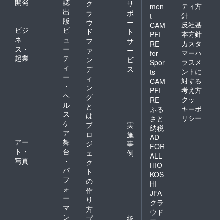
開発
誌
ク
サ
ティ方
men
出
ラ
ポ
針
t
版
ウ
ー
反社基
CAM
ビジ
ビ
ド
ト
本方針
PFI
ネ
ュ
フ
サ
カスタ
RE
ス・
ー
ァ
ー
マーハ
for
起業
テ
ン
ビ
ラスメ
Spor
ィ
デ
ス
ントに
ts
ー
ィ
対する
CAM
・
ン
考え方
PFI
ヘ
グ
クッ
RE
ル
と
キーポ
ふる
ス
は
リシー
さと
ケ
プ
実
納税
ア
ロ
施
AD
アー
舞
ジ
事
FOR
ト・
台
ェ
例
ALL
写真
・
ク
HIO
パ
ト
KOS
フ
の
HI
ォ
作
JFA
ー
り
クラ
マ
方
ウド
ン
プ
統