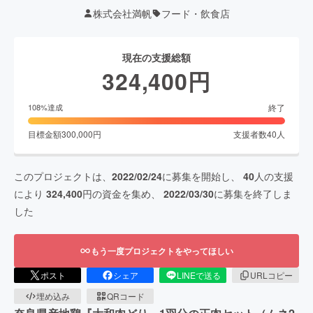
株式会社満帆
フード・飲食店
現在の支援総額
324,400
円
終了
108
%達成
目標金額
300,000
円
支援者数
40
人
このプロジェクトは、
2022/02/24
に募集を開始し、
40
人の支援
により
324,400
円の資金を集め、
2022/03/30
に募集を終了しま
した
もう一度プロジェクトをやってほしい
ポスト
シェア
LINEで送る
URLコピー
埋め込み
QRコード