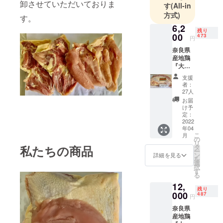
卸させていただいておりま
す
(All-in
12:00
方式)
/13:00〜
す。
6,2
17:00
残り
00
473
定休日 土日
円
祝 GW お
奈良県
産地鶏
盆 年末年
『大和
始
肉鶏メ
支援
スの精
者：
肉1羽
27人
取扱原料
分』約1
お届
国内外合鴨
㎏前後
け予
保存温
定：
肉、丹波の
度：冷
2022
猪、カナダ
年04
凍 賞味
こ
月
産イノシ
期限：
の
リ
到着し
タ
私たちの商品
シ、北海道
ー
てから
ン
詳細を見る
エゾシカ、
を
約8ケ月
選
択
あり 配
丹波鹿、北
す
る
送：ヤ
海道ひぐ
12,
マト運
残り
ま、月の輪
輸クー
000
487
円
ル便
熊、雉、飛
奈良県
騨牛、飛騨
産地鶏