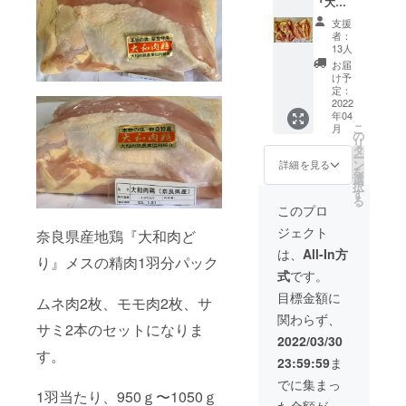
『大和
豚、イン
肉鶏メ
ジェクショ
支援
スの精
者：
ンビーフ、
肉1羽分
13人
x2パッ
オランダ産
お届
ク』約2
け予
仔牛タン、
㎏前後
定：
イタリア産
保存温
2022
年04
度：冷
仔牛タン、
こ
月
凍 賞味
の
AU仔牛、NZ
リ
期限：
タ
ー
到着し
仔牛、AUラ
ン
詳細を見る
を
てから
選
ム、NZラ
択
約８ケ
す
る
ム、イベリ
月あり
このプロ
配送：
コ豚、四元
ジェクト
ヤマト
奈良県産地鶏『大和肉ど
豚、馬刺
運輸
は、
All-In方
り』メスの精肉1羽分パック
し、キャビ
クール
式
です。
便
ア、トリ
目標金額に
ムネ肉2枚、モモ肉2枚、サ
フ、フォア
関わらず、
グラ、ピラ
サミ2本のセットになりま
2022/03/30
ルク白身、
す。
ダチョウ、
23:59:59
ま
ワニ、地鶏
でに集まっ
1羽当たり、950ｇ〜1050ｇ
など。
た金額が