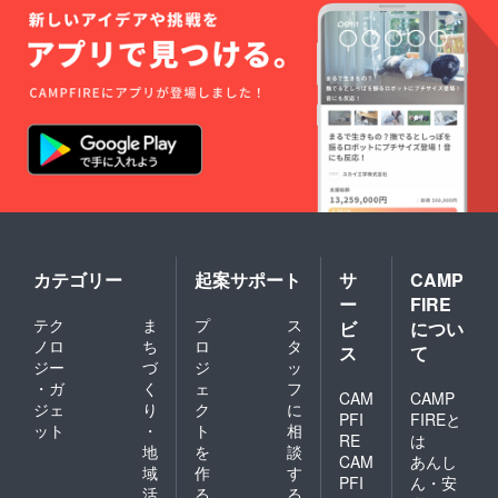
カテゴリー
起案サポート
サ
CAMP
ー
FIRE
テク
ま
プ
ス
ビ
につい
ノロ
ち
ロ
タ
ス
て
ジー
づ
ジ
ッ
・ガ
く
ェ
フ
CAM
CAMP
ジェ
り
ク
に
PFI
FIREと
ット
・
ト
相
RE
は
地
を
談
CAM
あんし
域
作
す
PFI
ん・安
活
る
る