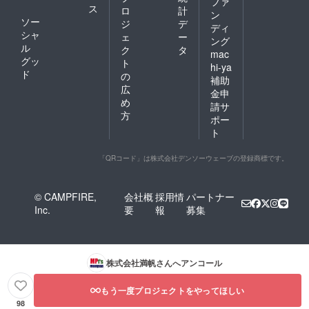
ファ
ス
ロ
計
ン
ソー
ジ
デ
ディ
シャ
ェ
ー
ング
ル
ク
タ
mac
グッ
ト
hi-ya
ド
の
補助
広
金申
め
請サ
方
ポー
ト
「QRコード」は株式会社デンソーウェーブの登録商標です。
© CAMPFIRE,
会社概
採用情
パートナー
Inc.
要
報
募集
株式会社満帆
さんへアンコール
もう一度プロジェクトをやってほしい
98