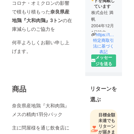
トを掲載し
コロナ・オミクロンの影響
ています
で積もり積もった
奈良県産
株式会社 満
帆
地鶏『大和肉鶏』3トン
の在
2004年12月
庫減らしのご協力を
1日設立
https://twitter.com/manpan_fs
2015年3月1
特定商取引
何卒よろしくお願い申し上
日東北営業
法に基づく
げます。
表記
所開設
メッセー
〒532-0003
ジを送る
大阪市淀川
区宮原1-17-
12丸栄ビル
8F
商品
リターンを
電
話:06(6350)
選ぶ
2929
奈良県産地鶏『大和肉鶏』
FAX:06(6350
メスの精肉1羽分パック
目標金額
)2930
未達でも
営業時間
リターン
主に問屋様を通じ飲食店に
AM9：00〜
が届きま