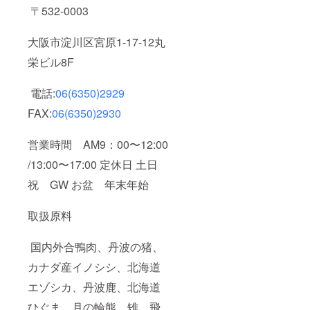
〒532-0003
大阪市淀川区宮原1-17-12丸
栄ビル8F
電話:
06(6350)2929
FAX:
06(6350)2930
営業時間
AM9：00〜12:00
/
13:00〜17:00
定休日 土日
祝 GW お盆 年末年始
取扱原料
国内外合鴨肉、丹波の猪、
カナダ産イノシシ、北海道
エゾシカ、丹波鹿、北海道
ひぐま、月の輪熊、雉、飛