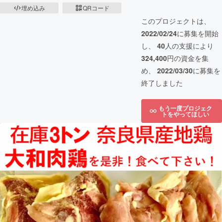
埋め込み
QRコード
このプロジェクトは、
2022/02/24
に募集を開始
し、
40
人の支援により
324,400
円の資金を集
め、
2022/03/30
に募集を
終了しました
もう一度プロジェク
トをやってほしい