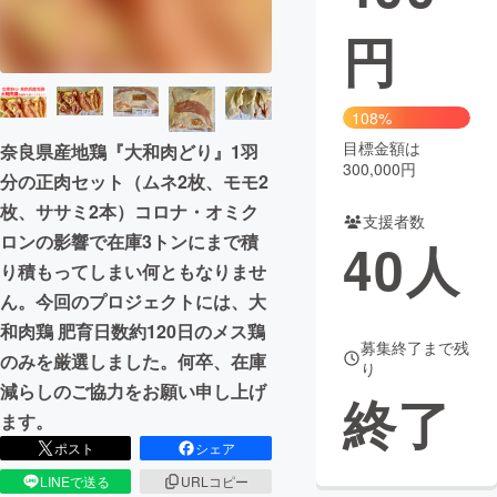
円
まちづくり・地域活性化
CAMPFIRE for Social Good
CAMPFIRE Creation
108%
CAMPFIREふるさと納税
machi-ya
コミュニティ
目標金額は
奈良県産地鶏『大和肉どり』1羽
300,000円
分の正肉セット（ムネ2枚、モモ2
枚、ササミ2本）コロナ・オミク
支援者数
ロンの影響で在庫3トンにまで積
40
人
り積もってしまい何ともなりませ
ん。今回のプロジェクトには、大
和肉鶏 肥育日数約120日のメス鶏
募集終了まで残
のみを厳選しました。何卒、在庫
り
減らしのご協力をお願い申し上げ
終了
ます。
ポスト
シェア
LINEで送る
URLコピー