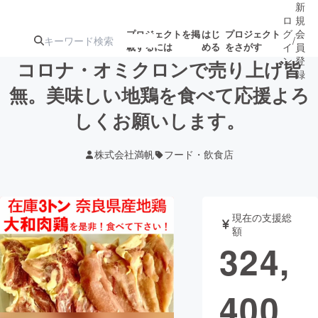
新
ロ
規
グ
会
プロジェクトを掲
はじ
プロジェクト
/
載するには
める
をさがす
イ
員
ン
登
コロナ・オミクロンで売り上げ皆
録
無。美味しい地鶏を食べて応援よろ
しくお願いします。
人気のプロ
注目のリ
注目の新着プロ
募集終了が近いプ
もうすぐ公開
ジェクト
ターン
ジェクト
ロジェクト
されます
株式会社満帆
フード・飲食店
アート・写真
音楽
現在の支援総
テクノロジー・ガジェット
ゲーム・サ
額
324,
映像・映画
書籍・雑誌
400
ビジネス・起業
チャレンジ