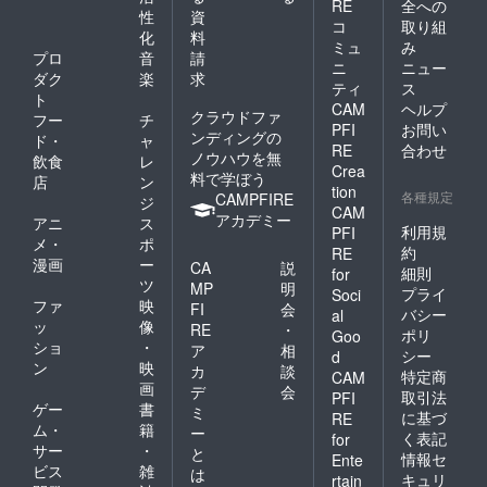
RE
全への
性
資
コ
取り組
化
料
ミュ
み
プロ
音
請
ニ
ニュー
ダク
楽
求
ティ
ス
ト
CAM
ヘルプ
クラウドファ
フー
チ
PFI
お問い
ンディングの
ド・
ャ
RE
合わせ
ノウハウを無
飲食
レ
Crea
料で学ぼう
店
ン
tion
各種規定
CAMPFIRE
ジ
CAM
アカデミー
アニ
ス
利用規
PFI
メ・
ポ
約
RE
漫画
ー
CA
説
細則
for
ツ
MP
明
プライ
Soci
ファ
映
FI
会
バシー
al
ッ
像
RE
・
ポリ
Goo
ショ
・
ア
相
シー
d
ン
映
カ
談
特定商
CAM
画
デ
会
取引法
PFI
ゲー
書
ミ
に基づ
RE
ム・
籍
ー
く表記
for
サー
・
と
情報セ
Ente
ビス
雑
は
キュリ
rtain