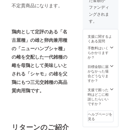
不定貫商品になります。
ファンディ
取扱加工品
ングされま
合鴨加熱加
す。
工品、ロー
ストビー
鶏肉として定評のある「名
支援に関するよ
フ、ロース
古屋種」の雄と卵肉兼用種
くある質問
トポーク、
の「ニューハンプシャ種」
手数料はいく
ベーコン、
らかかります
生ハム、変
の雌を交配した一代雑種の
か？
わりダネ
雌を母鶏として美味しいと
目標金額に届
ソーセー
かなかった場
される「シャモ」の雄を父
ジ、高級弁
合どうなりま
すか？
鶏にもつ三元交雑種の高品
当食材、お
せち料理食
支援で困った
質肉用鶏です。
材など。
時はどこに相
談したらいい
ですか？
販売先 全
国の食品卸
ヘルプページを
見る
問屋様
リターンのご紹介