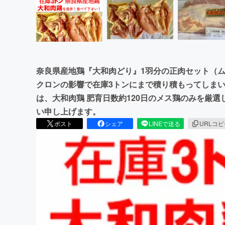
奈良県産地鶏『大和肉どり』1羽分の正肉セット（ム
クロンの影響で在庫3トンにまで積り積もってしま
は、大和肉鶏 肥育日数約120日のメス鶏のみを厳
い申し上げます。
ポスト
シェア
LINEで送る
URLコ