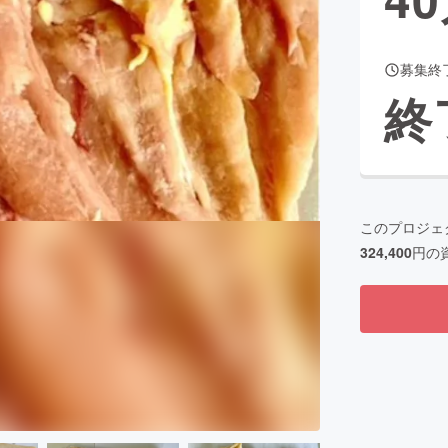
募集終
CAMPFIRE for Social Good
CAMPFIRE Creation
終
CAMPFIREふるさと納税
machi-ya
コミュニティ
このプロジェ
324,400
円の