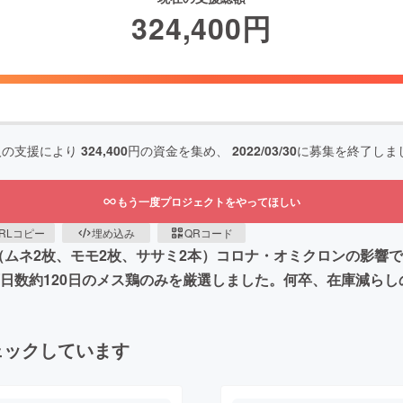
324,400
円
人の支援により
324,400
円の資金を集め、
2022/03/30
に募集を終了しま
もう一度プロジェクトをやってほしい
RLコピー
埋め込み
QRコード
（ムネ2枚、モモ2枚、ササミ2本）コロナ・オミクロンの影響
育日数約120日のメス鶏のみを厳選しました。何卒、在庫減ら
ェックしています