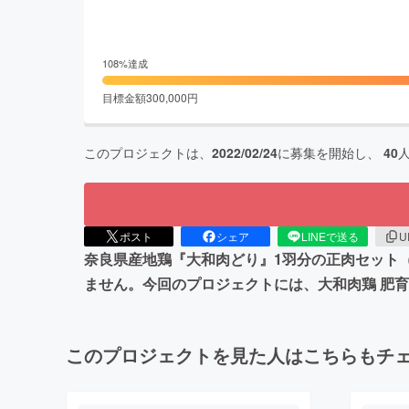
108
%達成
目標金額
300,000
円
このプロジェクトは、
2022/02/24
に募集を開始し、
40
ポスト
シェア
LINEで送る
U
奈良県産地鶏『大和肉どり』1羽分の正肉セット
ません。今回のプロジェクトには、大和肉鶏 肥
このプロジェクトを見た人はこちらもチ