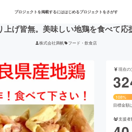
プロジェクトを掲載するには
はじめる
プロジェクトをさがす
り上げ皆無。美味しい地鶏を食べて応
株式会社満帆
フード・飲食店
注目のリターン
注目の新着プロジェクト
募集終了が近いプロジェクト
も
現在の
音楽
舞台・パフォーマンス
32
ゲーム・サービス開発
フード・飲食店
108%
書籍・雑誌出版
アニメ・漫画
目標金額は3
支援者
チャレンジ
ビューティー・ヘルスケ
40