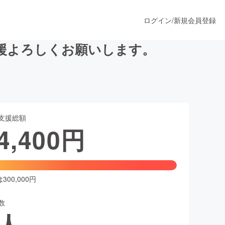
ログイン
/
新規会員登録
援よろしくお願いします。
うすぐ公開されます
支援総額
プロダクト
4,400
円
ファッション
スポーツ
00,000円
数
ア
ソーシャルグッド
人