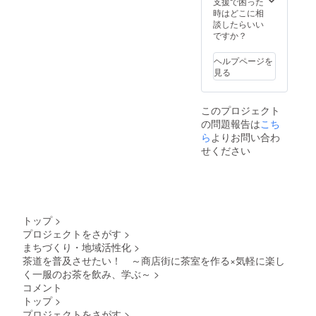
ん。
みの先
体を一
負担く
支援で困った
不特定
演・
味しい
にご連
着順に
つの絵
ださ
時はどこに相
の方と
ワーク
御干菓
絡を頂
よって
とした
い。 ※
談したらいい
のお相
ショッ
子にな
き、お
は、作
畳を制
薄茶の
ですか？
席、ご
プなど
る場合
越し下
家さん
作して
お点前
一緒の
次世代
がござ
さると
の許容
いるこ
以上の
空間で
ヘルプページを
に伝統
いま
嬉しい
範囲な
とに加
お稽古
の食事
見る
工芸や
す。 ご
です。
どによ
え、畳
を望ま
会とな
和文化
了承下
事前に
り選択
の色そ
れる場
ります
の魅力
さい。
ご連絡
を再度
のもの
合、別
ことご
このプロジェクト
を伝え
※交通費
頂いて
お願い
を変化
途お代
了承下
ている
の問題報告は
こち
はご自
おりま
する可
させる
を頂く
さい。
※制作で
身でご
した
ら
よりお問い合わ
能性が
のでは
事がご
※薄茶以
き次
負担く
ら、季
ござい
なく、
ざいま
せください
外のお
第、郵
ださ
節の主
ます。
畳の目
す。ご
飲み物
送でお
い。 ※
菓子を
※細かい
の角度
了承下
は、別
届けし
チケッ
必ずご
詳細に
を変化
さい。
途料金
ます。
トは郵
用意さ
ついて
させる
【有効
となり
【灰汁
送にて
せて頂
は、こ
こと
期限】
ます。
発酵建
お菓子
きま
ちらに
で、光
2033年
トップ
>
て藍染
と一緒
す。 フ
掲載し
の反射
内有効
プロジェクトをさがす
>
製品 使
にお送
ラッと
きれな
の違い
用上の
まちづくり・地域活性化
>
り致し
立ち
いので
で畳の
ご注
ます。
寄って
茶道を普及させたい！ ～商店街に茶室を作る×気軽に楽し
別途お
色を変
意】 ・
お友達
ご利用
知らせ
化させ
く一服のお茶を飲み、学ぶ～
>
この商
などに
下さっ
いたし
る作品
コメント
品は摩
お譲り
た場合
ます。
を生み
トップ
>
擦によ
頂いて
は、美
出して
り色移
プロジェクトをさがす
>
も構い
味しい