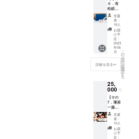
煎して
る場合
６．有
着物の
菓子の
いない
がござ
松絞り
着付け
味わ
珈琲の
いま
作家
が出来
い、デ
事を言
支援
す。 ご
安保成
るよう
ザイン
いま
者：
了承下
子さん
に学ん
は抜
16人
す。こ
さい。
が作る
でみま
群！
のパッ
お届
※交通費
作品】
せん
Instagr
け予
ケージ
はご自
A 「知
か？ 帯
定：
amの
の裏側
身でご
多木綿
2023
は名古
フォロ
に印字
負担く
年06
に有松
屋帯の
ワー数
された
ださ
こ
月
絞りを
お太鼓
の
からも
QRコー
い。 ※
リ
ほどこ
のみの
タ
人気が
ドを閲
チケッ
ー
した藍
学びに
ン
伺えま
詳細を見る
覧する
トは郵
を
染め枕
なりま
選
す。
と、日
送にて
択
カ
すが、
す
「オリ
本文化
お送り
る
バー」
半日頑
ジナル
に携わ
致しま
25,
今では
張った
セッ
る人の
す。お
稀少に
000
ら着物
ト」 内
熱い、
円
友達な
なった
は着ら
容量：
熱い想
どにお
【その
天然素
れるよ
羊羹1
いが聴
譲り頂
7．薄茶
材だけ
うにな
棹、和
ける動
いても
一服＋
を使う
ります
三盆8個
画を配
構いま
老舗料
灰汁発
よ！ 以
入×2
信され
支援
せん。
亭での
酵建藍
前、務
袋、金
者：
ていま
【有効
祝賀ラ
染め
めてい
10人
平糖2袋
す。 生
期限】
ンチ会
（あく
たお店
消費期
お届
珈琲
ご連絡
席！食
はっこ
では、
け予
限：羊
は、少
日から
の所作
うだて
定：
着付け
羹→未