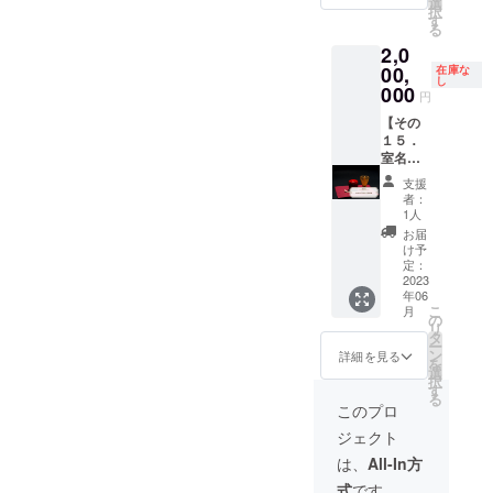
トは珈
日程な
まし
メディ
茶）を
選
め、
ル・日
申し出
ので予
択
材】バ
連絡日
し上
茶室が
琲と一
ど詳細
た。 今
アに出
必ず一
す
徐々に
程変更
の声を
めご了
る
ンブー
から半
がって
完成し
緒に郵
につい
回、各
演され
服召し
老朽化
期
多数い
承くだ
レーヨ
年間 ※
2,0
もらえ
ました
送にて
て連絡
陶芸家
ている
上がっ
してい
間】
ただき
さい。
ン100%
交通費
るよう
ら、茶
00,
お送り
を取合
さんと
畳職人
てもら
在庫な
きま
利用日
まし
※体調不
【サイ
し
はご自
ご用意
道のお
致しま
い、ご
相談
の山田
えるよ
000
す。永
の５日
た。
円
良の場
ズ】
身でご
いたし
稽古に
す。お
対応い
し、リ
さん。
うご用
遠に設
前まで
2,000円
合も基
50cm×
負担く
ます。
通って
【その
友達な
たしま
ターン
職人の
意いた
置でき
キャン
のリ
本的に
180cm
ださ
抹茶が
下さる
１５．
どにお
す。 ※
として
手掛け
しま
れば良
セル・
ターン
キャン
※絞りの
い。
お苦手
方に少
室名が
譲り頂
茶室、
提供し
る新し
す。毎
いので
日程変
無しの
セル料
柄は、
な方用
しお得
付けら
いても
水屋は
て頂け
い畳
月1度
すが、
更可
物を5
支援
は発生
お任せ
に、生
なお稽
れる命
構いま
木造で
る特別
で、
通って
解体さ
【キャ
者：
口、15
いたし
頂き作
珈琲で
古の仕
名権】
せん。
制作す
な作品
清々し
下さっ
れる場
1人
ンセル
口と自
ます。
成しま
もご用
組みを
今回作
【有効
るた
を提案
い時間
たとし
合もご
料】
お届
由に選
代理の
す。 ※※
意可能
提供し
成する
期限】
め、
してい
を過ご
て、2年
ざいま
け予
日程変
択して
方にご
一緒に
です。
ます。
茶室の
ご連絡
徐々に
ただき
してみ
分お得
定：
す。ご
更可能
ご支援
出席頂
着用し
【ご利
お菓子
に、あ
2023
日から
老朽化
まし
ません
な内容
理解の
期間を
頂くこ
いても
ている
年06
用可能
と薄茶
なたの
半年間
してい
た。 お
か？
です。
程お願
超えた
とが出
構いま
こ
カー
月
日】
（抹
好きな
【誉
きま
礼のお
【プロ
【ご利
の
いいた
キャン
来ま
せん。
リ
ディガ
SNS等
茶）を
名前を
緑珈琲
す。永
手紙と
フィー
用可能
タ
しま
セル・
す。 私
【有効
ー
ンは付
で茶道
必ず一
付ける
の詳
遠に設
共に送
ル】 岐
日】
ン
す。
詳細を見る
日程変
もこの
期限】
を
きませ
教室を
服召し
ことが
細】 原
置でき
付いた
阜県出
SNS等
選
更の場
ような
ご連絡
択
ん。 ※
開校し
上がっ
できま
材料：
れば良
しま
身。創
で茶道
す
合、権
協力者
日から
る
男女共
ている
てもら
す。 命
アラビ
いので
す。
業から
教室を
このプロ
利が失
の方が
半年間
にご利
日をご
えるよ
名して
カコー
すが、
【作品
約150年
開校し
効いた
いらっ
※交通費
用いた
ジェクト
案内し
うご用
いただ
ヒー
解体さ
につい
続く山
ている
します
しゃ
はご自
だけま
ており
意いた
いた茶
豆、グ
れる場
て】 お
田一畳
日をご
は、
All-In方
ので予
り、初
身でご
す。
ます。
しま
室に
リーン
合もご
申し込
店の五
案内し
めご了
めて気
負担く
【プロ
式
です。
開校日
す。 抹
は、看