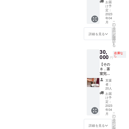
必ずご
を込め
の中か
のタイ
無料
など ※
す。
ださ
お届
【キャ
り、藍
【キャ
能なお
用意さ
たお便
らご選
ミング
（通常
支援
【ご予
け予
い。
ンセ
染めし
ンセル
菓子で
せて頂
りをお
択な
でリ
より2年
時、必
定：
約方
【有効
ル・日
たス
料】
お薦め
きま
送りい
さって
ニュー
分お
2023
ず備考
法】
期限】
程変更
カー
前日、
の商品
年04
す。 フ
たしま
くださ
アルし
得！）
欄にご
お申込
2023年
期
フ。竹
こ
当日の
月
をお届
ラッと
す。 ＊
い）
ません
】 茶室
希望の
の
みの
内有効
間】
布はし
リ
キャン
けした
立ち
現在、
G20の
か？ 今
が完成
お名前
タ
後、
★★★
利用日
なかや
ー
セル・
いと考
寄って
教室の
時は、
回作成
して、
をロー
ン
メール
詳細を見る
このく
の５日
で抗菌
を
日程変
えてお
ご利用
襖絵と
愛知県
する茶
茶道の
マ字２5
選
にてご
らいの
前まで
作用も
択
更の場
りま
下さっ
しての
の重鎮
室の畳
お稽古
文字程
す
連絡さ
金額で
キャン
高く、
る
合、権
す。楽
た場合
名入れ
から若
も山田
に通っ
度でご
せて頂
協力し
セル・
自然な
利が失
しみに
30,
は、美
を想定
手の作
さんに
て下さ
記入く
きま
たいけ
日程変
在庫な
つやが
効いた
してい
味しい
してお
家さん
お願い
る方に
000
ださ
し
す。 開
ど、、
円
更可
美しく
します
てくだ
御干菓
りま
まで、
してお
とって
い。 ※
催日、
、実は
【キャ
でま
ので予
さい！
【その
子にな
す。 ※
作風に
り、楽
もお得
日程な
開催場
リター
ンセル
す。 日
めご了
また、
８．茶
る場合
支援
おいて
しみで
なお稽
ど詳細
所をお
ン無く
料】
差し除
承くだ
茶室が
室完成
がござ
時、必
も多岐
なりま
古の仕
につい
伝えし
ていい
日程変
けや体
さい。
完成し
披露＋
いま
ず備考
に渡る
せん。
組みを
て連絡
ますの
んだよ
支援
更可能
をあた
※体調不
ました
茶道教
す。 ご
欄にご
作家さ
めざま
提供し
を取合
でご都
者：
ねと
期間を
ためる
良の場
ら、遊
室回数
了承下
希望の
んにご
しテレ
ます。
い、ご
20人
合の良
おっ
超えた
など、
合も基
びにい
券12回
さい。
お名前
協力頂
ビや、
10年
対応い
い日程
お届
しゃる
キャン
季節を
本的に
らして
分（初
※交通費
をロー
き、お
マツコ
間、何
たしま
け予
をご検
方へ
セル・
問わず
キャン
下さ
回費用
はご自
マ字10
料理や
の知ら
度通っ
定：
す。 ※
討頂
★★★
日程変
日常に
セル料
い。 お
サービ
2023
身でご
文字程
飲み物
ない世
て下
茶室、
き、お
ありが
更の場
彩りを
は発生
年04
菓子と
ス＆通
負担く
度でご
などの
界、美
さって
水屋は
返事下
たいこ
合、権
こ
与えて
月
いたし
薄茶
常料金
ださ
記入く
提供に
の壺な
もお菓
の
木造で
さい。
とに、
利が失
リ
くれま
ます。
（抹
から
い。 ※
ださ
使わせ
ど、
子と薄
タ
制作す
【キャ
このよ
効いた
ー
す。
【有効
茶）を
20%OF
チケッ
い。 ※
て頂き
数々の
茶（抹
ン
るた
詳細を見る
ンセ
うなお
します
を
【素
期限】
一服召
F）】