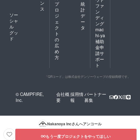
ン
プ
統
ファ
ス
ロ
計
ン
ソー
ジ
デ
ディ
シャ
ェ
ー
ング
ル
ク
タ
mac
グッ
ト
hi-ya
ド
の
補助
広
金申
め
請サ
方
ポー
ト
「QRコード」は株式会社デンソーウェーブの登録商標です。
© CAMPFIRE,
会社概
採用情
パートナー
Inc.
要
報
募集
Nakanoya Inc
さんへアンコール
もう一度プロジェクトをやってほしい