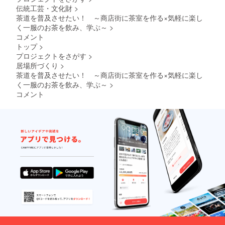
いる。
りする
伝統工芸・文化財
>
ませ
御干菓
国内に
可能性
ん。
子にな
とどま
茶道を普及させたい！ ～商店街に茶室を作る×気軽に楽し
があり
【有効
る場合
らず海
く一服のお茶を飲み、学ぶ～
>
ますの
期限】
がござ
外に向
コメント
でご注
ご連絡
いま
けての
トップ
>
意下さ
日から
す。 ご
プロ
い。 ・
プロジェクトをさがす
>
半年間
了承下
モー
濡れた
さい。
居場所づくり
>
ショ
まま他
【ご利
ン、販
茶道を普及させたい！ ～商店街に茶室を作る×気軽に楽し
のもの
用頂け
売をお
く一服のお茶を飲み、学ぶ～
>
と長時
る方】
こなっ
コメント
間重ね
ご本人
てい
て放置
のみご
る。 ※8
する
利用頂
畳以上
と、色
けま
の畳替
移りす
す。 ※
えを希
る可能
交通費
望の方
性があ
はご自
は、別
りま
身でご
途料金
す。 ・
負担く
を頂戴
洗濯は
ださ
して対
漂白
い。
応可能
剤、漂
【有効
です。
白剤入
期限】
※龍や亀
り洗剤
2023年
甲な
を使用
内有効
ど、別
しない
のデザ
で下さ