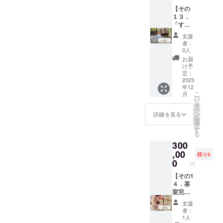
用可能
絵画を
た、愛
名、企
譲って
ラッと
ekawab
いま
約方
む千な
日】
描かれ
知県を
【その
業名な
下さっ
立ち
unnago
す。 ※
法】
り15個
SNS等
ます。
代表す
１３．
どを
ても構
寄って
ya.com/
絞りの
SNSの
消費期
で茶道
https://
る陶芸
「すご
ローマ
いませ
ご利用
kawabu
柄は、
DMにて
限：2週
教室を
standin
家の作
い畳」
字にて
ん。 初
下さっ
n/ 「賀
支援
ご縁と
予約
間 主な
開校し
gpine.jp
品をお
の研究
記載さ
めての
た場合
者：
城園」
円頓寺
※クラウ
原材
ている
/artists/
渡しし
家 山
せてい
方にも
0人
は、美
さん
の縁・
ドファ
料：砂
日をご
9
たいと
田憲司
ただき
分かり
味しい
お届
https://
円を
ンディ
糖、
案内し
ファー
考えて
さんに
ます。
やす
け予
御干菓
www.ga
テーマ
ングか
卵、小
ており
スト
おりま
よる畳
お名前
定：
く、
子にな
jouen.c
にした
らのご
麦粉、
ます。
ネー
す。
替え 8
2023
を書き
芸・舞
る場合
o.jp/ を
絞りで
利用と
小豆、
年12
開校日
ム、店
（伊藤
畳】 そ
入れた
妓さん
がござ
予定し
作成し
こ
メッ
月
りん
に手ぶ
名、企
公洋さ
ろそろ
あとの
の
につい
いま
ており
ます。
リ
セージ
ご、抹
らで気
業名な
ん、小
畳替え
写真と
タ
ての説
す。 ご
ます。
※背景に
ー
にお書
茶、植
軽に、
どを
野譲さ
した
感謝の
ン
明や、
詳細を見る
了承下
ご参加
飾って
を
き添え
物油
お好き
ローマ
ん、加
い！と
気持ち
選
お座敷
さい。
がどう
いる布
択
下さ
脂、寒
な時に
字にて
藤令吉
ご検討
を込め
す
遊びに
【ご利
しても
は含ま
る
い。
天、ト
いらし
記載さ
さん、
中の方
たお便
ついて
用頂け
難しい
れませ
【キャ
レハ
300
て下さ
せてい
中村道
へのご
りをお
もしっ
る方】
場合
ん。
ンセ
ロース
い。 前
ただき
年さ
提案で
,00
送りい
かりお
ご本人
残り9
は、お
C「有松
ル・日
※いずれ
日まで
ます。
ん、寺
す。 真
たしま
0
伝えし
のみご
友達な
円
絞り藍
程変更
も高温
にご連
お名前
田鉄平
新しい
す。 ＊
ます。
利用頂
どに権
染めス
期
多湿を
絡下
を書き
さん、
畳のい
【その1
一部箇
一緒に
けま
利を
カー
間】
避け常
さった
入れた
山口真
草の香
４．茶
所：教
写真撮
す。 ※
譲って
フ」 竹
利用日
温で保
場合
あとの
人さ
り、美
室完成
室の壁
影も記
交通費
下さっ
繊維か
の２日
存して
は、季
写真と
ん、山
しい緑
披露＋
面、ま
念にな
はご自
ても構
支援
らでき
前まで
下さ
節の主
感謝の
田晋一
色の和
茶道教
たは水
ると思
身でご
者：
いませ
た素材
キャン
い。 送
菓子を
気持ち
朗さん
室にこ
室10年
屋部分
いま
1人
負担く
ん。
を絞
セル可
付が可