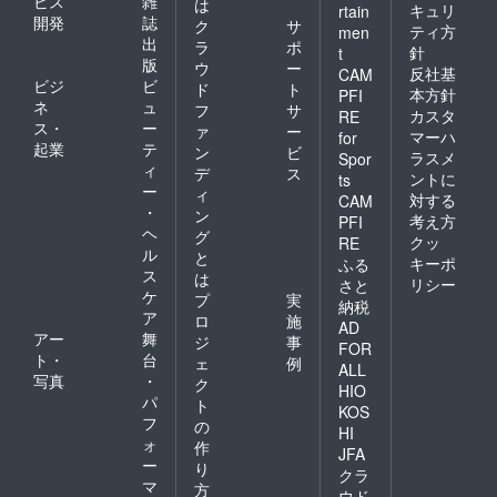
ビス
雑
は
キュリ
rtain
開発
誌
ク
サ
ティ方
men
出
ラ
ポ
針
t
版
ウ
ー
反社基
CAM
ビジ
ビ
ド
ト
本方針
PFI
ネ
ュ
フ
サ
カスタ
RE
ス・
ー
ァ
ー
マーハ
for
起業
テ
ン
ビ
ラスメ
Spor
ィ
デ
ス
ントに
ts
ー
ィ
対する
CAM
・
ン
考え方
PFI
ヘ
グ
クッ
RE
ル
と
キーポ
ふる
ス
は
リシー
さと
ケ
プ
実
納税
ア
ロ
施
AD
アー
舞
ジ
事
FOR
ト・
台
ェ
例
ALL
写真
・
ク
HIO
パ
ト
KOS
フ
の
HI
ォ
作
JFA
ー
り
クラ
マ
方
ウド