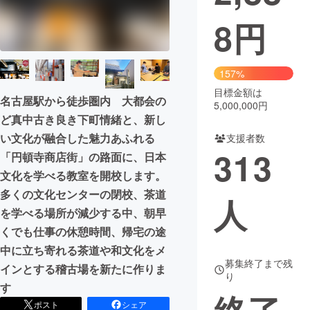
8
円
まちづくり・地域活性化
CAMPFIRE for Social Good
CAMPFIRE Creation
157%
CAMPFIREふるさと納税
machi-ya
コミュニティ
目標金額は
名古屋駅から徒歩圏内 大都会の
5,000,000円
ど真中古き良き下町情緒と、新し
い文化が融合した魅力あふれる
支援者数
313
「円頓寺商店街」の路面に、日本
文化を学べる教室を開校します。
多くの文化センターの閉校、茶道
人
を学べる場所が減少する中、朝早
くでも仕事の休憩時間、帰宅の途
中に立ち寄れる茶道や和文化をメ
募集終了まで残
インとする稽古場を新たに作りま
り
す
ポスト
シェア