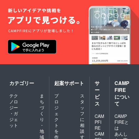
インの
い。 ・
畳をご
水洗
希望の
い、単
方も別
独洗い
途料金
でこす
を頂戴
らず、
して対
軽く洗
応致し
い日陰
ます。
に干す
※東海地
ことを
方の方
おすす
限定で
めしま
のご支
す。
援にて
お願い
いたし
ます。
カテゴリー
起案サポート
サ
CAMP
※工期は
ー
FIRE
購入後
相談の
テク
ま
プ
ス
ビ
につい
上、日
ノロ
ち
ロ
タ
ス
て
程など
ジー
づ
ジ
ッ
調整さ
・ガ
く
ェ
フ
せて頂
CAM
CAMP
ジェ
り
ク
に
きま
PFI
FIREと
す。 山
ット
・
ト
相
RE
は
田さん
地
を
談
CAM
あんし
の個
域
作
す