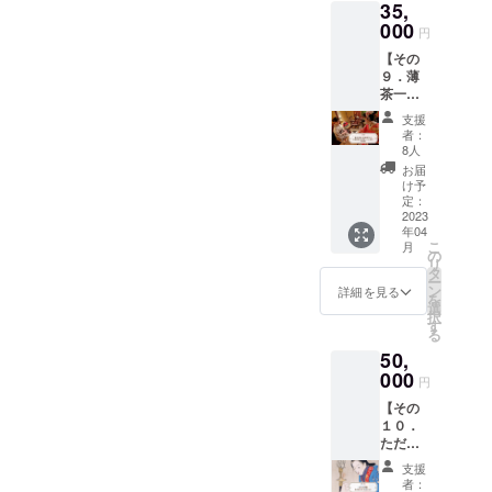
やス
35,
につ
し上
色（褐
しても
所が主
プーン
き、回
000
がって
色）』
らって
円
催され
で混ぜ
数券が2
頂きな
と呼ば
も構い
た、名
ると出
【その
回分少
がら、
れ験担
ませ
古屋の
来上が
９．薄
ないリ
食事の
ぎにも
ん。 ま
新しい
り！ 抹
茶一服
ターン
説明と
用いら
た、ど
和菓子
茶がビ
＋芸・
を追加
所作を
れまし
うして
支援
コンテ
タミン
舞妓さ
いたし
学んで
た。 保
者：
も1日で
ストに
など栄
んとお
ます※※※
もらえ
8人
温性が
は難し
も入賞
養成分
座敷遊
茶室が
る機会
高く肌
お届
い方は
され、
をその
び付祝
完成し
を設け
け予
にやさ
補講を
和菓子
まま接
賀ラン
ました
定：
たいと
しいた
します
界のプ
種でき
チ会
2023
ら、茶
考えて
め、子
ので
リンス
身体に
年04
席！
道のお
おりま
どもの
（学び
とも呼
こ
良いよ
月
参加
稽古に
の
す。 お
産着や
の具合
び名の
リ
うに、
権】 名
通って
タ
昼の会
肌着に
によっ
高い若
ー
生珈琲
古屋の
下さる
ン
席と共
詳細を見る
も愛用
て別途
旦那の
を
もクロ
芸・舞
方に少
選
に約２
された
追加料
腕は注
択
ロゲン
妓さん
しお得
す
時間ほ
素材で
金を頂
目で
る
酸が豊
と茶室
なお稽
ど話を
作る枕
戴しま
す！
富に含
50,
の完成
古の提
聞きな
カバー
す）、
「オリ
まれ、
を祝い
000
供で
がら、
が安眠
円
無理に
ジナル
接種を
つつ、
す。 お
ゆっく
へいざ
は頑張
セッ
するこ
【その
お座敷
菓子と
りお食
ないま
りすぎ
ト」 内
とで美
１０．
遊びと
薄茶
事を楽
す。
ないで
容量：
容や健
ただた
会席料
（抹
しんで
【素
下さい
生落
康に期
だ応
理を楽
茶）を
下さ
材】綿
支援
ね。 ※
雁 加
待され
援、
しみま
必ず一
い。 春
者：
100%
着物、
加阿