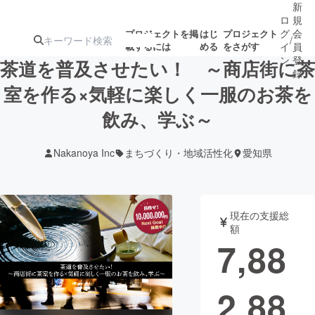
新
ロ
規
グ
会
プロジェクトを掲
はじ
プロジェクト
/
載するには
める
をさがす
イ
員
ン
登
茶道を普及させたい！ ～商店街に茶
録
室を作る×気軽に楽しく一服のお茶を
飲み、学ぶ～
人気のプロ
注目のリ
注目の新着プロ
募集終了が近いプ
もうすぐ公開
ジェクト
ターン
ジェクト
ロジェクト
されます
Nakanoya Inc
まちづくり・地域活性化
愛知県
アート・写真
音楽
現在の支援総
テクノロジー・ガジェット
ゲーム・サ
額
7,88
映像・映画
書籍・雑誌
2,88
ビジネス・起業
チャレンジ