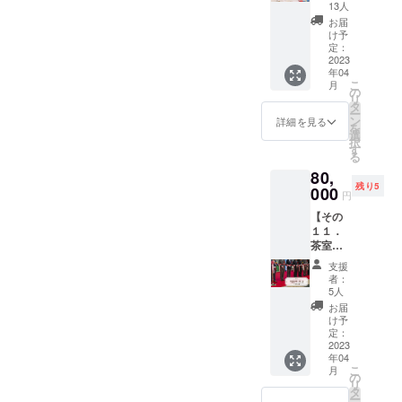
ていま
ぎょう
せん
服召し
13人
先です
【サイ
小物な
（カカ
す。一
さん力
か？ お
上がっ
ので、
お届
ズ】
どは当
オ）９
般的な
になっ
昼から
てもら
け予
新入社
43cm×
日ご自
個、大
珈琲と
ちゃろ
贅沢
定：
えるよ
員研修
63cm
身でお
徳寺納
比較す
う！】
2023
に、会
うご用
とし
B「有松
持ち下
豆のオ
ると、
年04
「とに
席と共
意いた
て、営
絞り藍
さい。
こ
リジナ
月
カフェ
かくた
に約３
の
しま
業や接
染め風
必要な
リ
ル落雁
インが
くさん
時間ほ
タ
す。 抹
待など
呂敷
小物等
ー
１２個
１／３
協力し
ど楽し
ン
茶がお
詳細を見る
の研修
バッ
が分か
を
消費期
でロー
たい、
みつ
選
苦手な
として
グ」
らない
択
限：1カ
カフェ
とにか
つ、
す
方用
もご利
様々な
方、購
る
月 原材
インな
くえっ
ゆっく
に、生
用下さ
形を包
入先に
料：上
のも嬉
80,
と関わ
りお食
珈琲で
い。 和
む風呂
ついて
白糖、
しい飲
残り5
りた
000
事を楽
もご用
室の所
円
敷は、
など
寒梅
み物で
い」そ
しんで
意可能
作につ
結び目
は、事
粉、カ
す。 今
【その
んな特
下さ
です。
いてな
をほど
前にお
カオニ
回お届
１１．
別に優
い。 現
【ご利
ど、た
けばま
伝え出
ブ、玄
けする
茶室完
しい方
在、開
用可能
くさん
た1枚の
来ます
米粉、
３０g
成披露
へ向け
催予定
日】
の質問
支援
布にも
のでお
和三
は、約
＋薄茶
たリ
の料亭
SNS等
者：
も大歓
どり、
尋ねく
盆、大
３０杯
一服＋
ターン
は 「河
5人
で茶道
迎で
日本文
ださ
徳寺納
分お召
開校祝
です。
文」さ
教室を
お届
す。
化のし
い。 着
豆 ・名
し上が
いテー
心を込
ん
け予
開校し
【ご予
なやか
付けの
古屋の
り頂け
プカッ
めて、
定：
https://
ている
約方
さ、自
お稽古
老舗和
るもの
ト権＋
2023
感謝の
www.th
日をご
法】
在さを
後に、
菓子屋
年04
です。
名入れ
気持ち
ekawab
案内し
お申込
表すア
こ
お菓子
月
と言え
また、
権】 お
をお手
の
unnago
ており
みの
イテム
リ
と薄茶
ば、
茶室が
茶室の
紙でお
タ
ya.com/
ます。
後、
です。
ー
（抹
「両口