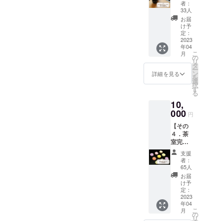
薄茶一
るよう
者：
服＋こ
ご用意
33人
れが珈
いたし
お届
琲？“日
ます。
け予
本の文
定：
抹茶が
化を届
2023
お苦手
年04
け
な方用
こ
月
隊！“イ
の
に、生
リ
チ推し
タ
珈琲で
ー
「誉
ン
もご用
詳細を見る
を
緑珈
選
意可能
択
琲」
す
です。
る
30g】
【ご利
10,
「日本
用可能
の文化
000
日】
円
を届け
SNS等
【その
隊！」
で茶道
４．茶
は、
教室を
室完成
ブッ
開校し
披露＋
キー、
ている
支援
薄茶一
岡や
日をご
者：
服＋名
ん、K太
65人
案内し
古屋名
さんと
ており
お届
菓】 呈
言う名
け予
ます。
茶と名
古屋の3
定：
開校日
古屋を
2023
人の男
に手ぶ
年04
代表す
性のグ
らで気
こ
月
るお菓
ループ
の
軽に、
リ
子元、