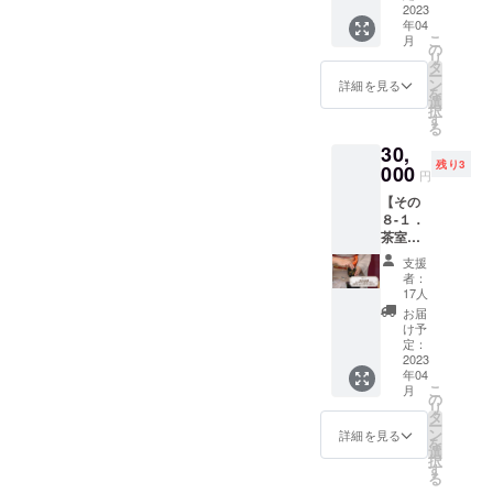
しだけ
半年間
教室
2023
あいぞ
が出来
開封1ヶ
炒った
年04
参加
め） 藍
ない人
月、開
珈琲も
こ
月
権】 和
染め
の
もたっ
封後1週
混ぜて
リ
食って
は、
タ
た1日で
間 賞味
あるの
ー
どう
『抗
ン
着物が
詳細を見る
期限：
で、焼
を
やって
菌』
選
着られ
和三
き芋の
択
食べる
『防
す
るよう
盆、金
よう
る
のがス
臭』に
に指導
平糖
な、ほ
30,
ムーズ
すぐ
してい
→3ヶ月
うじ茶
残り3
なの
000
れ、傷
まし
原材
円
のよう
か、美
の治癒
た。 優
料：砂
な優し
【その
しい所
が早く
しく指
糖、白
い味わ
８-１．
作に見
なるこ
導しま
餡、小
いで
茶室完
えるの
とから
すが、
豆、寒
す。 お
成披露
か？ 悩
武士が
頑張っ
天、黒
支援
抹茶と
＋茶道
まれる
鎧下に
て覚え
者：
糖、澱
同じよ
教室回
方が多
着用
17人
て素敵
粉、着
うに粉
数券10
い食事
し、火
に着物
お届
色料 ・
状の
回分
です。
消しは
け予
を着こ
江戸時
『誉』
（初回
茶室開
定：
『防
なして
代から
をカッ
費用
2023
校のお
炎』に
みて下
続く、
プに入
年04
サービ
祝いを
強いこ
さい。
落雁専
れてお
こ
月
ス＆通
兼ね
の
とから
途中経
門店
湯を注
リ
常料金
て、実
タ
半纏に
過の動
「大黒
ぎ、茶
ー
から
際に美
ン
使用し
詳細を見る
画撮影
屋本
筅
を
20%OF
味しい
選
てお
など、
店」さ
（ちゃ
択
F）】
会席料
す
り、
ご自身
ん 商
せん）
る
※※※好評
理を召
『勝ち
で記録
工会議