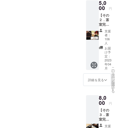
5,0
方へ向
けたリ
00
円
ターン
【その
です。
２．茶
心を込
室完成
めて、
披露＋
感謝の
支援
薄茶or
気持ち
者：
生珈琲
をお手
106
一服チ
紙にし
人
ケッ
てお届
お届
ト】 茶
けしま
け予
室が完
定：
す。 お
2023
成しま
近くへ
年04
した
来られ
こ
月
ら、遊
の
た際は
リ
びにい
タ
「応援
ー
らして
ン
した
詳細を見る
を
下さ
選
よ！」
択
い。 お
す
といっ
る
菓子と
ていた
8,0
薄茶
だける
00
（抹
とぶち
円
茶）を
嬉しい
【その
一服召
です！
３．茶
し上
室完成
がって
披露＋
もらえ
支援