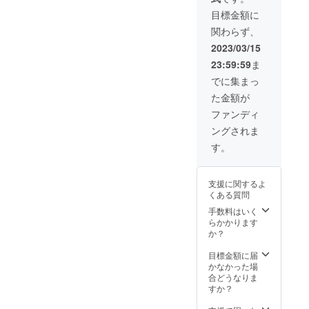
コー
ざいま
み後、
代目と
ており
承くだ
づきま
ださ
フィー
に手ぶ
茶がお
板を付
ヒー豆
す。ご
ご選択
して生
ます。
目標金額に
さい。
した！
い。 ※
ル】 安
らで気
苦手な
けて、
抽出物
理解の
いただ
まれ
開校日
※体調不
ぜひ、
不特定
保成子
関わらず、
軽に、
方用
後日報
生豆生
程お願
いた作
る。 畳
のご都
良の場
活用し
の方と
seiko
お好き
に、生
告とお
産国：
いいた
家さん
業界の
合の良
2023/03/15
合も基
て頂け
のお相
abo/有
な時に
珈琲で
礼のお
メキシ
しま
の作品
急速な
い日に
本的に
ると嬉
席、ご
松絞り
23:59:59
ま
いらし
もご用
便りを
コ、イ
す。 ※
を写真
衰退を
いらし
キャン
しいで
一緒の
デザイ
て下さ
意可能
させて
ンド 原
交通費
で何種
危機に
て下さ
でに集まっ
セル料
す。
空間で
ナー
い。 前
です。
頂きま
産国：
はご自
類かご
感じ、
い。 前
は発生
の食事
ABO
た金額が
日まで
【ご利
す。 ※
アメリ
身でご
提案致
2018年
日まで
いたし
会とな
NON
にご連
用可能
命名す
カ 内容
負担く
しま
頃から
にご連
ファンディ
ます。
ります
KIKAK
絡下
日】
るお名
量：30
ださ
す。 ご
現代の
絡を頂
代理の
ことご
U代表 ​
ングされま
さった
SNS等
前は、
ｇ 保存
い。 ※
希望の
住宅イ
き、お
方にご
了承下
愛知で
場合
で茶道
プロ
方法：
テープ
陶芸作
ンテリ
越し下
す。
出席頂
さい。
400年続
は、季
教室を
ジェク
冷温で
カット
品を郵
アに適
さると
いても
※薄茶以
く有松
節の主
開校し
ト終了
乾燥し
の日に
送にて
合でき
嬉しい
構いま
外のお
絞りを
菓子を
ている
後、
た場所
ご出席
お届け
るデザ
です。
せん。
飲み物
支援に関するよ
モダン
必ずご
日をご
メール
に保管
が難し
したい
イン性
【ご利
【有効
は、別
くある質問
デザイ
用意さ
案内し
にて伺
して下
い場合
と考え
の高い
用頂け
期限】
途料金
ンに。
せて頂
ており
います
さい。
は、お
ており
「すご
る方】
手数料はいく
ご連絡
となり
インテ
きま
ます。
ので
賞味期
知り合
ます。
い畳」
ご本人
らかかります
日から
ます。
リア、
す。 フ
開校日
じっく
限：
いなど
到着ま
の研究
のみご
か？
半年間
企業ノ
ラッと
のご都
りお考
2024.8
に権利
でを楽
を始め
利用頂
※交通費
ベル
立ち
合の良
えくだ
を譲渡
しみに
る。 畳
けま
目標金額に届
はご自
ティ制
寄って
い日に
さい。
して下
してい
の形を
す。 ※
かなかった場
身でご
作ほ
ご利用
いらし
さって
てくだ
自由に
交通費
合どうなりま
負担く
か。教
下さっ
て下さ
も構い
さい！
変形さ
はご自
すか？
ださ
育現場
た場合
い。 前
ませ
※お申込
せ床全
身でご
い。 ※
で講
は、美
日まで