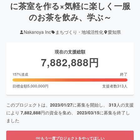
に茶室を作る×気軽に楽しく一服
のお茶を飲み、学ぶ～
Nakanoya Inc
まちづくり・地域活性化
愛知県
現在の支援総額
7,882,888
円
終了
157
%達成
目標金額
5,000,000
円
支援者数
313
人
このプロジェクトは、
2023/01/27
に募集を開始し、
313
人の支援
により
7,882,888
円の資金を集め、
2023/03/15
に募集を終了し
ました
もう一度プロジェクトをやってほしい