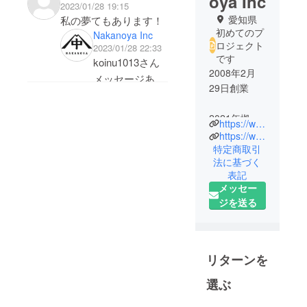
oya Inc
2023/01/28 19:15
愛知県
私の夢てもあります！
初めてのプ
Nakanoya Inc
ロジェクト
2023/01/28 22:33
です
koinu1013さん
2008年2月
メッセージあり
29日創業
がとうございま
す！
2021年拠点
https://www.nakanoya.works/
ご一緒の夢で嬉
を名古屋市
https://www.nagomi-koan.jp/
しいです。
に移し、
特定商取引
その詳細につい
法に基づく
「日本の伝
表記
て、またお話出
統文化をわ
メッセー
来る機会があれ
かりやす
ジを送る
く、楽しく
ばぜひ聞かせて
広めて、皆
下さい！
様の人生を
ちょっぴり
リターンを
豊かにす
選ぶ
る。」を経
営理念に事