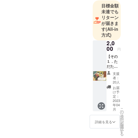
業を行って
目標金額
未達でも
リターン
が届きま
す
(All-in
方式)
2,0
00
円
【その
１．た
だただ
応援、
支援
力に
者：
なっ
20人
ちゃろ
お届
う！】
け予
「とに
定：
かく協
2023
年04
力した
こ
月
い、と
の
リ
にかく
タ
ー
関わり
ン
詳細を見る
を
たい」
選
択
そんな
す
る
優しい