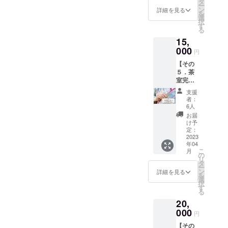
です。
タ
お好き
ー
川口
『より
ン
詳細を見る
な時に
を
屋、大
良い日
選
いらし
択
黒屋本
本を取
す
て下さ
る
店、両
り戻
い。 前
15,
口屋是
す。そ
日まで
清のお
000
れが地
にご連
円
菓子を
球のた
絡下
【その
お届け
め。』
さった
５．茶
しま
と熱心
場合
室完成
す！ ・
にお稽
は、季
披露＋
林修先
古に
節の主
支援
薄茶一
生がTV
通って
者：
菓子を
服＋1日
で紹介
下さっ
6人
必ずご
で着ら
された
て言い
お届
用意さ
れる！
り、高
ます。
け予
せて頂
着付け
島屋の
定：
『誉
きま
教室参
2023
バイ
（ほま
す。 フ
年04
加権
ヤーさ
れ）』
ラッと
こ
月
（女性
んが大
の
と名前
立ち
リ
限
推薦さ
タ
の付い
寄って
ー
定）】
れる創
ン
た生珈
詳細を見る
ご利用
を
茶室が
業３０
選
琲は、
下さっ
択
完成し
０年
す
グリー
た場合
る
ました
「川口
ンコー
は、美
20,
ら、和
屋（か
ヒーと
味しい
室の空
000
わぐち
も呼ば
円
御干菓
間を
や）」
れ、焙
子にな
【その
使って
さん お