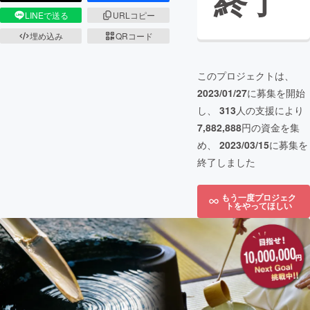
終了
LINEで送る
URLコピー
埋め込み
QRコード
このプロジェクトは、
2023/01/27
に募集を開始
し、
313
人の支援により
7,882,888
円の資金を集
め、
2023/03/15
に募集を
終了しました
もう一度プロジェク
トをやってほしい