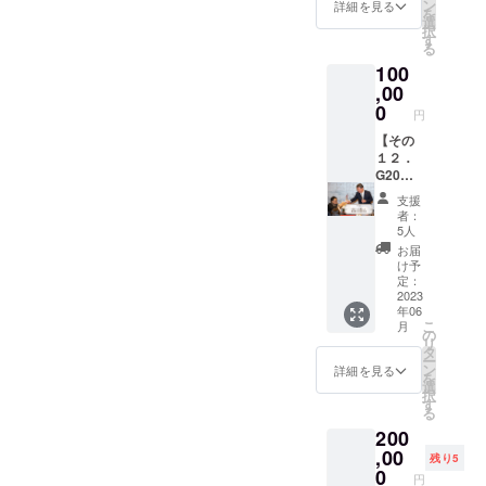
完成し
開校記
届けし
ン
kawabu
詳細を見る
開校日
メール
有松絞
を
茶）を
屋是
ました
念に、
ます。
選
n/ 「賀
のご都
にてご
りを藍
択
一服召
清」さ
ら、遊
テープ
お近く
す
城園」
合の良
連絡さ
染めし
る
し上
ん 創
びにい
カット
へ来ら
さん
い日に
せて頂
た風呂
がって
業３８
100
らして
をして
れた際
https://
いらし
きま
敷に持
もらえ
８年！
下さ
お祝い
,00
は「よ
www.ga
て下さ
す。 開
ち手を
るよう
尾張徳
い。 お
したい
うけ応
0
jouen.c
い。 前
催日、
円
つけ、
ご用意
川御用
菓子と
と考え
援した
o.jp/
日まで
開催場
風呂敷
いたし
達 全国
薄茶
ており
【その
よ！」
「志ら
にご連
所をお
バッグ
ます。
的にも
（抹
ます。
１２．
といっ
玉」さ
絡を頂
伝えし
として
抹茶が
メ
茶）を
また、
G20サ
ていた
ん
き、お
ますの
お使い
お苦手
ジャー
一服召
教室内
ミット
だける
https://
越し下
でご都
支援
いただ
な方用
な両口
し上
にお名
に関
とぶち
www.sir
さると
者：
合の良
けま
に、生
屋さん
がって
前を刻
わった
嬉しい
atama.j
5人
嬉しい
い日程
す。
珈琲で
は、豊
もらえ
むこと
陶芸家
です！
p/jp/ind
です。
お届
をご検
【素
もご用
臣秀吉
るよう
ができ
が作る
また、
ex.html
け予
事前に
討頂
材】布
意可能
から因
ご用意
ます！
特別作
教室内
定：
を予定
ご連絡
き、お
部分：
です。
んだ
いたし
画家の
品】
2023
の一部
してお
頂いて
返事下
綿100%
着物姿
「千成
年06
ます。
小川信
2019年
箇所※に
りま
おりま
さい。
持ち
こ
で一服
月
（せん
抹茶が
治さん
G20サ
お名前
の
す。 ご
した
現在、
手：合
リ
召しあ
な
お苦手
が、お
ミット
を刻む
タ
参加が
ら、季
開催予
皮 【サ
ー
がる姿
り）」
な方用
名前を
愛知・
ことが
ン
どうし
詳細を見る
節の主
定の料
イズ】
を
を写真
が有名
に、生
記載
名古屋
できま
選
ても難
菓子を
亭は
90cm×
択
に撮っ
な和菓
珈琲で
し、そ
外務大
す！
す
しい場
必ずご
「河
90cmの
る
て、記
子屋で
もご用
のアル
臣会合
ファミ
合は、
用意さ
文」さ
風呂敷
念にし
す。 内
200
意可能
ファ
にてお
リー
お友達
せて頂
ん
を使用
て下さ
容量：
です。
ベット
世話に
,00
ネー
などに
きま
残り5
https://
して作
い。
オリジ
【ご利
を元に
なっ
ム、店
0
権利を
す。 フ
www.th
円
成して
【ご予
ナル含