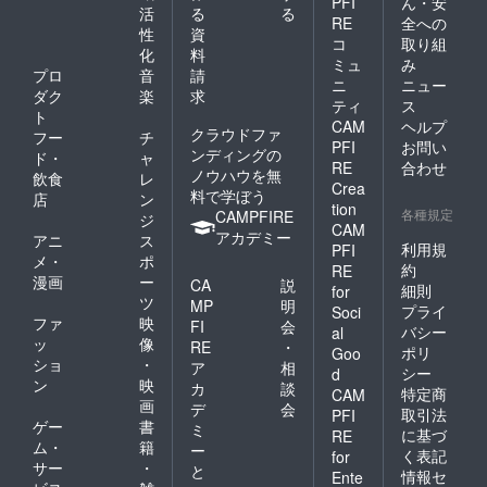
PFI
ん・安
展 ス
活
る
る
パーフ
RE
全への
性
資
ラット
コ
取り組
化
料
ホライ
ミュ
み
ゾン開
プロ
音
請
ニ
ニュー
催！
ダク
楽
求
ティ
ス
japanes
ト
efloorta
CAM
ヘルプ
クラウドファ
フー
チ
tam.wix
PFI
お問い
ンディングの
ド・
ャ
site.co
RE
合わせ
ノウハウを無
m/yam
飲食
レ
Crea
ada
料で学ぼう
店
ン
tion
各種規定
CAMPFIRE
ジ
CAM
アカデミー
アニ
ス
利用規
PFI
メ・
ポ
約
RE
漫画
ー
CA
説
細則
for
ツ
MP
明
プライ
Soci
ファ
映
FI
会
バシー
al
ッ
像
RE
・
ポリ
Goo
ショ
・
ア
相
シー
d
ン
映
カ
談
特定商
CAM
画
デ
会
取引法
PFI
ゲー
書
ミ
に基づ
RE
ム・
籍
ー
く表記
for
サー
・
と
情報セ
Ente