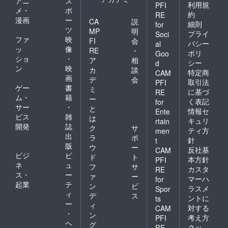
アニ
ス
利用規
PFI
メ・
ポ
約
RE
漫画
ー
CA
説
細則
for
ツ
MP
明
プライ
Soci
ファ
映
FI
会
バシー
al
ッ
像
RE
・
ポリ
Goo
ショ
・
ア
相
シー
d
ン
映
カ
談
特定商
CAM
画
デ
会
取引法
PFI
ゲー
書
ミ
に基づ
RE
ム・
籍
ー
く表記
for
サー
・
と
情報セ
Ente
ビス
雑
は
キュリ
rtain
開発
誌
ク
サ
ティ方
men
出
ラ
ポ
針
t
版
ウ
ー
反社基
CAM
ビジ
ビ
ド
ト
本方針
PFI
ネ
ュ
フ
サ
カスタ
RE
ス・
ー
ァ
ー
マーハ
for
起業
テ
ン
ビ
ラスメ
Spor
ィ
デ
ス
ントに
ts
ー
ィ
対する
CAM
・
ン
考え方
PFI
ヘ
グ
クッ
RE