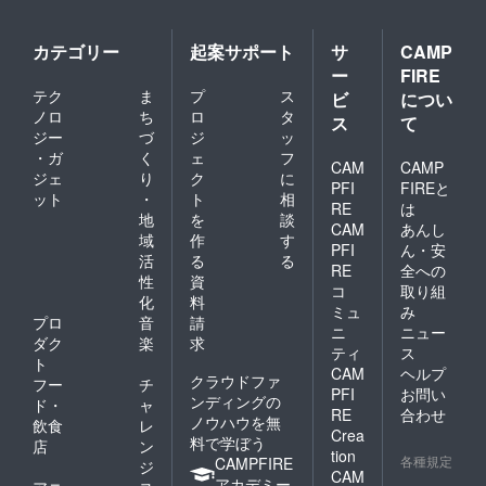
カテゴリー
起案サポート
サ
CAMP
ー
FIRE
テク
ま
プ
ス
ビ
につい
ノロ
ち
ロ
タ
ス
て
ジー
づ
ジ
ッ
・ガ
く
ェ
フ
CAM
CAMP
ジェ
り
ク
に
PFI
FIREと
ット
・
ト
相
RE
は
地
を
談
CAM
あんし
域
作
す
PFI
ん・安
活
る
る
RE
全への
性
資
コ
取り組
化
料
ミュ
み
プロ
音
請
ニ
ニュー
ダク
楽
求
ティ
ス
ト
CAM
ヘルプ
クラウドファ
フー
チ
PFI
お問い
ンディングの
ド・
ャ
RE
合わせ
ノウハウを無
飲食
レ
Crea
料で学ぼう
店
ン
tion
各種規定
CAMPFIRE
ジ
CAM
アカデミー