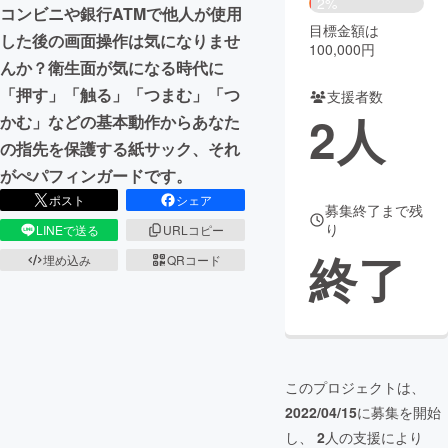
2%
コンビニや銀行ATMで他人が使用
目標金額は
まちづくり・地域活性化
した後の画面操作は気になりませ
100,000円
んか？衛生面が気になる時代に
「押す」「触る」「つまむ」「つ
支援者数
CAMPFIRE for Social Good
CAMPFIRE Creation
2
人
かむ」などの基本動作からあなた
CAMPFIREふるさと納税
machi-ya
コミュニティ
の指先を保護する紙サック、それ
がぺパフィンガードです。
ポスト
シェア
募集終了まで残
り
LINEで送る
URLコピー
終了
埋め込み
QRコード
このプロジェクトは、
2022/04/15
に募集を開始
し、
2
人の支援により