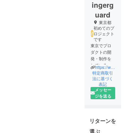
ingerg
uard
東京都
初めてのプ
ロジェクト
です
東京でプロ
ダクトの開
発・制作を
している会
https://www.mediaworks-jp.com/
社です。新
特定商取引
型コロナウ
法に基づく
表記
イルス感染
メッセー
症のパンデ
ジを送る
ミックを
きっかけに
社会は今大
きく変わろ
リターンを
うとしてま
す。生活様
選ぶ