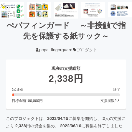
ぺパフィンガード ～非接触で指
先を保護する紙サック～
pepa_fingerguard
プロダクト
現在の支援総額
2,338
円
終了
2
%達成
目標金額
100,000
円
支援者数
2
人
このプロジェクトは、
2022/04/15
に募集を開始し、
2
人の支援に
より
2,338
円の資金を集め、
2022/06/10
に募集を終了しました