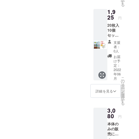
275円/
pepafingerg
す
る
個）
uard@gmail.
1,9
→15％
OFFの
25
円
1,169円
20枚入
でお届
10個
けしま
セット
す。
は販売
（税
支援
予定価
込、送
者：
格（税
料込）※
0人
込275
生産状
お届
円/個）
況によ
け予
→30％
り販売
定：
OFFの
2022
予定価
年06
1,925円
格が変
こ
月
でお届
更にな
の
リ
けいた
る場合
タ
ー
しま
があり
ン
詳細を見る
を
す。
ます。
選
択
（税
す
る
込、送
3,0
料込）※
生産状
80
円
況によ
本体の
り販売
みの販
予定価
売にな
格が変
りま