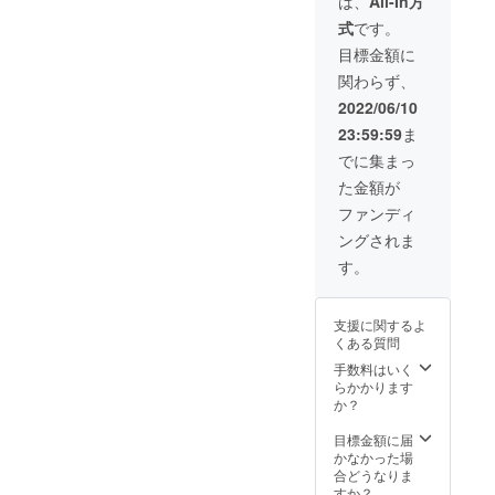
は、
All-In方
２個
式
です。
サービ
ス！販
目標金額に
売希望
関わらず、
価格
（税込
2022/06/10
7,700
23:59:59
ま
円）
→30％
でに集まっ
OFFの
た金額が
5,390円
でお届
ファンディ
けいた
ングされま
しま
す。
す。
（税
込、送
料込）
支援に関するよ
収納
くある質問
ケース
はご準
手数料はいく
備頂
らかかります
き、
か？
様々な
シュチ
目標金額に届
エー
かなかった場
ション
合どうなりま
でご利
すか？