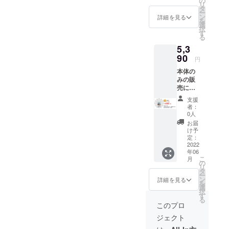
の
リ
けいた
けいた
タ
ー
しま
しま
ン
詳細を見る
を
す。
す。
選
択
（税
（税
す
る
込、送
込、送
5,3
料込）※
料込）
生産状
90
収納
円
況によ
ケース
本体の
り販売
はご準
みの販
予定価
備頂
売にな
格が変
き、
りま
更にな
様々な
支援
す。
る場合
シュチ
者：
（ごみ
があり
エー
0人
ポケッ
ます。
ション
お届
ト機能
でご利
け予
はござ
定：
用くだ
いませ
2022
さい。
年06
ん。）
こ
月
クラウ
の
リ
ドファ
タ
ー
ンディ
ン
詳細を見る
を
ング限
選
択
定商品
す
る
です。
このプロ
特典で
ジェクト
20枚入
製品を