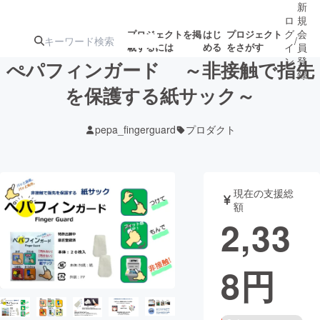
新
ロ
規
グ
会
プロジェクトを掲
はじ
プロジェクト
/
載するには
める
をさがす
イ
員
ン
登
ぺパフィンガード ～非接触で指先
録
を保護する紙サック～
人気のプロ
注目のリ
注目の新着プロ
募集終了が近いプ
もうすぐ公開
pepa_fingerguard
プロダクト
ジェクト
ターン
ジェクト
ロジェクト
されます
アート・写真
音楽
現在の支援総
額
2,33
テクノロジー・ガジェット
ゲーム・サ
8
円
映像・映画
書籍・雑誌
ビジネス・起業
チャレンジ