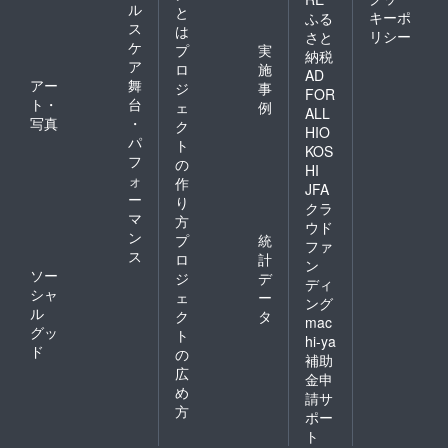
ル
と
キーポ
ふる
ス
は
リシー
さと
ケ
プ
実
納税
ア
ロ
施
AD
アー
舞
ジ
事
FOR
ト・
台
ェ
例
ALL
写真
・
ク
HIO
パ
ト
KOS
フ
の
HI
ォ
作
JFA
ー
り
クラ
マ
方
ウド
ン
プ
統
ファ
ス
ロ
計
ン
ソー
ジ
デ
ディ
シャ
ェ
ー
ング
ル
ク
タ
mac
グッ
ト
hi-ya
ド
の
補助
広
金申
め
請サ
方
ポー
ト