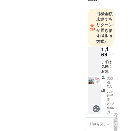
式の変容が
求められて
目標金額
いる中、当
未達でも
社はニュー
リターン
ノーマルを
が届きま
す
(All-in
目指し独創
方式)
的アイデア
1,1
で挑戦して
69
います！小
円
売・卸売等
まずは
気軽に
のご関係者
お試し
様へ。お取
いただ
支援
けるよ
引のご相談
者：
う20枚
2人
は大歓迎で
入5個
お届
ございま
セット
け予
をご用
定：
す。お気軽
意いた
2022
にお問い合
年06
しまし
こ
月
わせくださ
た。販
の
リ
売予定
タ
い。メール
ー
価格
ン
詳細を見る
アドレス：
を
（税込
選
択