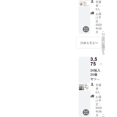
更にな
支援
す。
る場合
者：
（ごみ
があり
0人
ポケッ
ます。
お届
ト機能
け予
はござ
定：
いませ
2022
年06
ん。）
こ
月
クラウ
の
リ
ドファ
タ
ー
ンディ
ン
詳細を見る
を
ング限
選
択
定商品
す
る
です。
3,5
特典で
20枚入
75
円
製品を
20枚入
１個
20個
サービ
セット
ス！販
は販売
売希望
支援
予定価
価格
者：
格（税
（税込
0人
込275
3,850
お届
円/個）
円）
け予
→35％
→20％
定：
OFFの
2022
OFFの
年06
3,575円
3,080円
こ
月
でお届
でお届