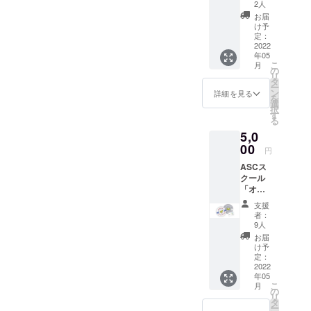
オリジ
2人
ナルの
お届
「ポス
■1983年7月
け予
トカー
定：
29日 大阪生
ド」を
2022
年05
まれ
郵送で
こ
月
お届け
の
□ X Games
リ
させて
タ
優勝
ー
いただ
ン
詳細を見る
を
きま
（1999,2000
選
択
す。イ
す
,2003）
る
ラスト
□ ASA World
5,0
レー
ターと
00
Pro Tour 年
円
しても
間ランキン
ASCス
活動す
クール
グ優勝
る代
「オリ
表・安
□ シルクドソ
ジナル
床栄人
支援
レイユ演目
ステッ
のオリ
者：
カー２
ジナル
制作
9人
枚」を
イラス
お届
□ スケートス
お届け
トを予
け予
タント
させて
定して
定：
いただ
2022
います
□ Ice Cross
年05
きま
（画像
Downhill（ア
こ
月
す。
はサン
の
リ
「ポス
イススケー
プルデ
タ
ー