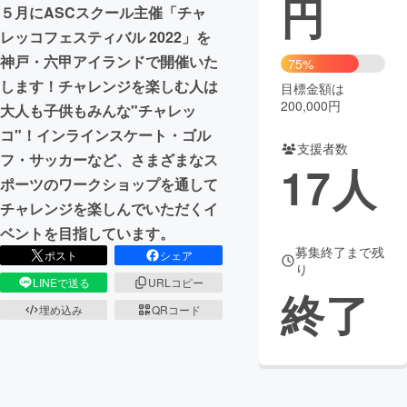
円
５月にASCスクール主催「チャ
まちづくり・地域活性化
レッコフェスティバル 2022」を
神戸・六甲アイランドで開催いた
75%
します！チャレンジを楽しむ人は
目標金額は
CAMPFIRE for Social Good
CAMPFIRE Creation
200,000円
大人も子供もみんな"チャレッ
CAMPFIREふるさと納税
machi-ya
コミュニティ
コ"！インラインスケート・ゴル
支援者数
フ・サッカーなど、さまざまなス
17
人
ポーツのワークショップを通して
チャレンジを楽しんでいただくイ
ベントを目指しています。
募集終了まで残
ポスト
シェア
り
LINEで送る
URLコピー
終了
埋め込み
QRコード