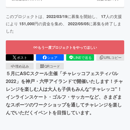
このプロジェクトは、
2022/03/19
に募集を開始し、
17
人の支援
により
151,000
円の資金を集め、
2022/05/05
に募集を終了しま
した
もう一度プロジェクトをやってほしい
ポスト
シェア
LINEで送る
URLコピー
埋め込み
QRコード
５月にASCスクール主催「チャレッコフェスティバル
2022」を神戸・六甲アイランドで開催いたします！チャ
レンジを楽しむ人は大人も子供もみんな"チャレッコ"！
インラインスケート・ゴルフ・サッカーなど、さまざま
なスポーツのワークショップを通してチャレンジを楽し
んでいただくイベントを目指しています。