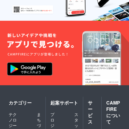
カテゴリー
起案サポート
サ
CAMP
ー
FIRE
テク
ま
プ
ス
ビ
につい
ノロ
ち
ロ
タ
ス
て
ジー
づ
ジ
ッ