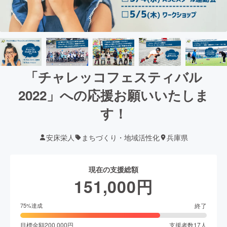
「チャレッコフェスティバル
2022」への応援お願いいたしま
す！
安床栄人
まちづくり・地域活性化
兵庫県
現在の支援総額
151,000
円
終了
75
%達成
目標金額
200,000
円
支援者数
17
人