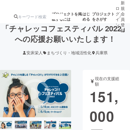
新
ロ
規
グ
会
プロジェクトを掲
はじ
プロジェクト
/
載するには
める
をさがす
イ
員
ン
登
「チャレッコフェスティバル 2022」
録
への応援お願いいたします！
人気のプロ
注目のリ
注目の新着プロ
募集終了が近いプ
もうすぐ公開
安床栄人
まちづくり・地域活性化
兵庫県
ジェクト
ターン
ジェクト
ロジェクト
されます
アート・写真
音楽
現在の支援総
額
151,
テクノロジー・ガジェット
ゲーム・サ
000
映像・映画
書籍・雑誌
ビジネス・起業
チャレンジ