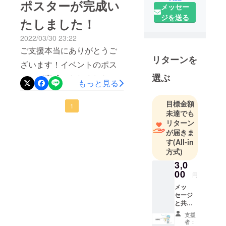
1995年より
ポスターが完成い
メッセー
大切に使わせていただきま
アスリー
ジを送る
たしました！
ト・パ
す。5/4・5/5の「チャレッ
フォーマー
2022/03/30 23:22
コ!!フェスティバル」の開催
として活動
ご支援本当にありがとうご
に向けて、必要なものを購
してきまし
リターンを
ざいます！イベントのポス
た。2020年
入させていただきました。
選ぶ
ターが完成いたしました。
に表舞台を
もっと見る
今回購入したものは今後の
退き、現在
こちらも私たちの手作りデ
イベントでも活用して参加
はASCス
目標金額
ザインとなりますが、神戸
1
者の皆さんのワクワクにつ
クールとい
未達でも
にチャレンジとワクワクを
リターン
う教室を立
なげていきます！ありがと
が届きま
取り戻すきっかけとなれる
ち上げ、神
うございます。引き継ぎ宜
す
(All-in
戸を拠点に
よう頑張りたいと思いま
方式)
しくお願い致します。ASC
「教育にな
す。恒例のイベントになる
3,0
スクール安床栄人
る"エクスト
00
円
ことを目指しておりますの
リームス
メッ
ポーツ"」の
で、引き続き応援宜しくお
セージ
普及を目指
と共に
願い致します！ASCスクー
ASCス
して活動し
支援
ル代表 安床栄人
クール
者：
ています。