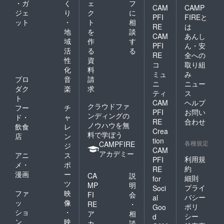
・ガ
く
ェ
フ
CAM
CAMP
ジェ
り
ク
に
PFI
FIREと
ット
・
ト
相
RE
は
地
を
談
CAM
あんし
域
作
す
PFI
ん・安
活
る
る
RE
全への
性
資
コ
取り組
化
料
ミュ
み
プロ
音
請
ニ
ニュー
ダク
楽
求
ティ
ス
ト
CAM
ヘルプ
クラウドファ
フー
チ
PFI
お問い
ンディングの
ド・
ャ
RE
合わせ
ノウハウを無
飲食
レ
Crea
料で学ぼう
店
ン
tion
各種規定
CAMPFIRE
ジ
CAM
アカデミー
アニ
ス
利用規
PFI
メ・
ポ
約
RE
漫画
ー
CA
説
細則
for
ツ
MP
明
プライ
Soci
ファ
映
FI
会
バシー
al
ッ
像
RE
・
ポリ
Goo
ショ
・
ア
相
シー
d
ン
映
カ
談