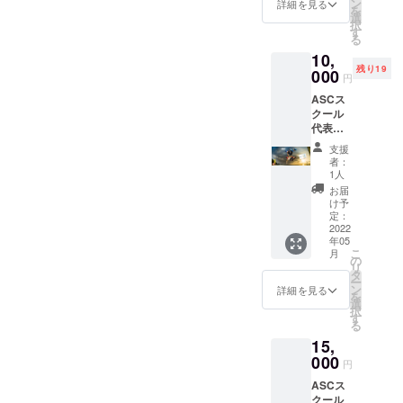
トカー
ザイン
ン
詳細を見る
ト競技）日
を
ド」は
で
選
択
本代表
イラス
す）。
す
る
トレー
◯感謝
10,
ターと
のポス
残り19
しても
000
トカー
円
活動す
ド（L版
ASCス
る代
サイ
クール
表・安
ズ）
代表・
床栄人
安床栄
のオリ
支援
人率い
ジナル
者：
る"tea
イラス
1人
m
トを予
お届
GOOD
定して
け予
SKATE
いま
定：
S"のス
2022
す。 ◯
年05
ケー
オリジ
こ
月
ティン
ナルス
の
リ
グを収
テッ
タ
ー
録した
カー
ン
詳細を見る
を
「DVD
（８
選
択
」をお
cm）2
す
る
届けさ
枚セッ
15,
せてい
ト ◯感
ただき
000
謝のポ
円
ます。
スト
ASCス
世界を
カード
クール
代表す