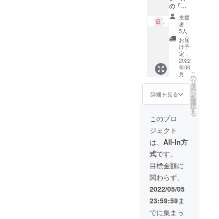
（L版サ
の「オ
る安床
イズ）
リジナ
ブラ
支援
ルTシャ
ザーズ
者：
ツ
の滑り
5人
"CAMP
はもち
お届
FIRE
ろん、
け予
Ver"」
チーム
定：
をお届
2022
メン
年06
けさせ
バーの
こ
月
ていた
パ
の
リ
だきま
フォー
タ
ー
す。こ
マンス
ン
詳細を見る
を
こ
も必見
選
択
CAMPF
です！
す
る
IREでご
◯DVD
このプロ
支援い
◯感謝
ジェクト
ただい
のポス
た方に
トカー
は、
All-In方
のみ入
ド（L版
式
です。
手して
サイ
いただ
ズ）
目標金額に
ける
関わらず、
〈レッ
ド文
2022/05/05
字〉の
23:59:59
ま
限定カ
ラーT
でに集まっ
シャツ