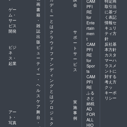
特定商
CAM
画
デ
会
取引法
PFI
ゲー
書
ミ
に基づ
RE
ム・
籍
ー
く表記
for
サー
・
と
情報セ
Ente
ビス
雑
は
キュリ
rtain
開発
誌
ク
サ
ティ方
men
出
ラ
ポ
針
t
版
ウ
ー
反社基
CAM
ビジ
ビ
ド
ト
本方針
PFI
ネ
ュ
フ
サ
カスタ
RE
ス・
ー
ァ
ー
マーハ
for
起業
テ
ン
ビ
ラスメ
Spor
ィ
デ
ス
ントに
ts
ー
ィ
対する
CAM
・
ン
考え方
PFI
ヘ
グ
クッ
RE
ル
と
キーポ
ふる
ス
は
リシー
さと
ケ
プ
実
納税
ア
ロ
施
AD
アー
舞
ジ
事
FOR
ト・
台
ェ
例
ALL
写真
・
ク
HIO