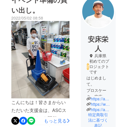
い出し。
2022/05/02 08:58
安床栄
人
兵庫県
初めてのプ
ロジェクト
です
はじめまし
て。
プロスケー
ター安床栄
https://ameblo.jp/8yasutoko/
こんにちは！皆さまからい
人（やすと
https://www.instagram.com/eitoyasutoko/
こえいと）
https://ascschool.com
ただいた支援金は、ASCス
特定商取引
です。
クールのイベント開催に必
法に基づく
もっと見る
表記
要なものを買うお金として