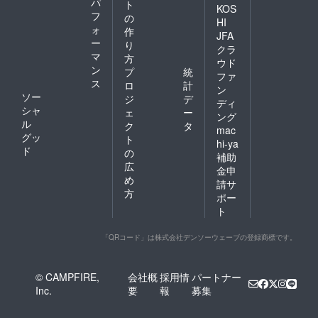
パ
ト
KOS
フ
の
HI
ォ
作
JFA
ー
り
クラ
マ
方
ウド
ン
プ
統
ファ
ス
ロ
計
ン
ソー
ジ
デ
ディ
シャ
ェ
ー
ング
ル
ク
タ
mac
グッ
ト
hi-ya
ド
の
補助
広
金申
め
請サ
方
ポー
ト
「QRコード」は株式会社デンソーウェーブの登録商標です。
© CAMPFIRE,
会社概
採用情
パートナー
Inc.
要
報
募集