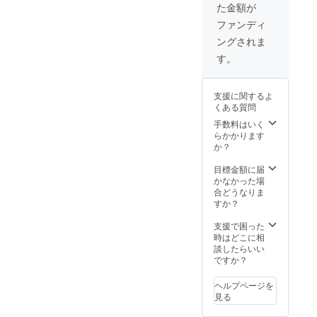
た金額が
となり
ます。
ファンディ
◯オリ
ングされま
ジナルT
シャ
す。
ツ"CA
MPFIRE
Ver"（
支援に関するよ
非売
くある質問
品） ◯
感謝の
手数料はいく
ポスト
らかかります
カード
か？
（L版サ
イズ）
目標金額に届
かなかった場
合どうなりま
すか？
支援で困った
時はどこに相
談したらいい
ですか？
ヘルプページを
見る