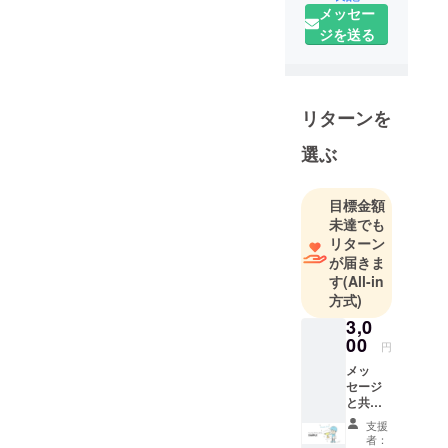
1995年より
メッセー
アスリー
ジを送る
ト・パ
フォーマー
として活動
してきまし
リターンを
た。2020年
選ぶ
に表舞台を
退き、現在
はASCス
目標金額
クールとい
未達でも
リターン
う教室を立
が届きま
ち上げ、神
す
(All-in
戸を拠点に
方式)
「教育にな
3,0
る"エクスト
00
円
リームス
メッ
ポーツ"」の
セージ
普及を目指
と共に
ASCス
して活動し
支援
クール
者：
ています。