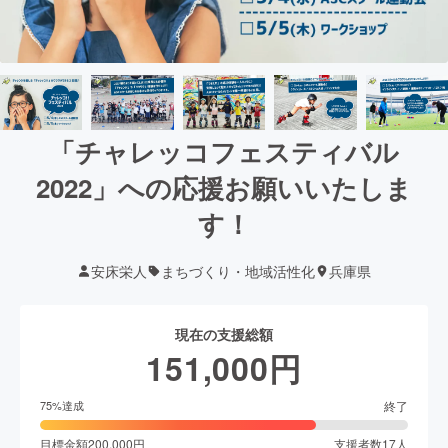
「チャレッコフェスティバル
2022」への応援お願いいたしま
す！
安床栄人
まちづくり・地域活性化
兵庫県
現在の支援総額
151,000
円
終了
75
%達成
目標金額
200,000
円
支援者数
17
人