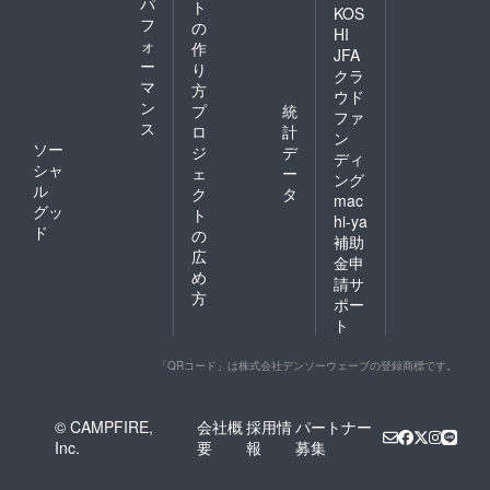
パ
ト
KOS
フ
の
HI
ォ
作
JFA
ー
り
クラ
マ
方
ウド
ン
プ
統
ファ
ス
ロ
計
ン
ソー
ジ
デ
ディ
シャ
ェ
ー
ング
ル
ク
タ
mac
グッ
ト
hi-ya
ド
の
補助
広
金申
め
請サ
方
ポー
ト
「QRコード」は株式会社デンソーウェーブの登録商標です。
© CAMPFIRE,
会社概
採用情
パートナー
Inc.
要
報
募集