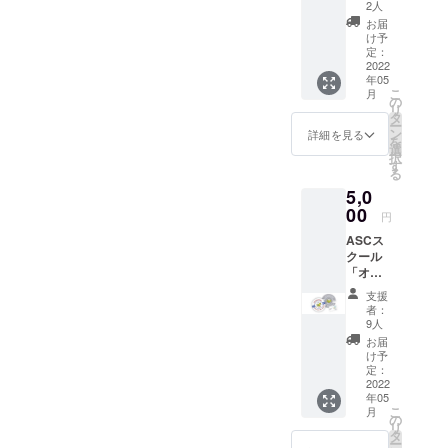
オリジ
2人
ナルの
お届
「ポス
■1983年7月
け予
トカー
定：
29日 大阪生
ド」を
2022
年05
まれ
郵送で
こ
月
お届け
の
□ X Games
リ
させて
タ
優勝
ー
いただ
ン
詳細を見る
を
きま
（1999,2000
選
択
す。イ
す
,2003）
る
ラスト
□ ASA World
5,0
レー
ターと
00
Pro Tour 年
円
しても
間ランキン
ASCス
活動す
クール
グ優勝
る代
「オリ
表・安
□ シルクドソ
ジナル
床栄人
支援
レイユ演目
ステッ
のオリ
者：
カー２
ジナル
制作
9人
枚」を
イラス
お届
□ スケートス
お届け
トを予
け予
タント
させて
定して
定：
いただ
2022
います
□ Ice Cross
年05
きま
（画像
Downhill（ア
こ
月
す。
はサン
の
リ
「ポス
イススケー
プルデ
タ
ー