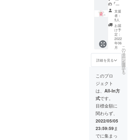
（L版サ
の「オ
る安床
イズ）
リジナ
ブラ
支援
ルTシャ
ザーズ
者：
ツ
の滑り
5人
"CAMP
はもち
お届
FIRE
ろん、
け予
Ver"」
チーム
定：
をお届
2022
メン
年06
けさせ
バーの
こ
月
ていた
パ
の
リ
だきま
フォー
タ
ー
す。こ
マンス
ン
詳細を見る
を
こ
も必見
選
択
CAMPF
です！
す
る
IREでご
◯DVD
このプロ
支援い
◯感謝
ジェクト
ただい
のポス
た方に
トカー
は、
All-In方
のみ入
ド（L版
式
です。
手して
サイ
いただ
ズ）
目標金額に
ける
関わらず、
〈レッ
ド文
2022/05/05
字〉の
23:59:59
ま
限定カ
ラーT
でに集まっ
シャツ