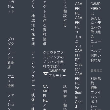
・ガ
く
ェ
フ
CAM
CAMP
ジェ
り
ク
に
PFI
FIREと
ット
・
ト
相
RE
は
地
を
談
CAM
あんし
域
作
す
PFI
ん・安
活
る
る
RE
全への
性
資
コ
取り組
化
料
ミュ
み
プロ
音
請
ニ
ニュー
ダク
楽
求
ティ
ス
ト
CAM
ヘルプ
クラウドファ
フー
チ
PFI
お問い
ンディングの
ド・
ャ
RE
合わせ
ノウハウを無
飲食
レ
Crea
料で学ぼう
店
ン
tion
各種規定
CAMPFIRE
ジ
CAM
アカデミー
アニ
ス
利用規
PFI
メ・
ポ
約
RE
漫画
ー
CA
説
細則
for
ツ
MP
明
プライ
Soci
ファ
映
FI
会
バシー
al
ッ
像
RE
・
ポリ
Goo
ショ
・
ア
相
シー
d
ン
映
カ
談