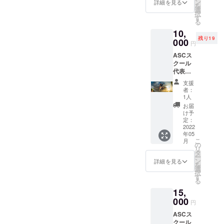
トカー
ザイン
ン
詳細を見る
ト競技）日
を
ド」は
で
選
択
本代表
イラス
す）。
す
る
トレー
◯感謝
10,
ターと
のポス
残り19
しても
000
トカー
円
活動す
ド（L版
ASCス
る代
サイ
クール
表・安
ズ）
代表・
床栄人
安床栄
のオリ
支援
人率い
ジナル
者：
る"tea
イラス
1人
m
トを予
お届
GOOD
定して
け予
SKATE
いま
定：
S"のス
2022
す。 ◯
年05
ケー
オリジ
こ
月
ティン
ナルス
の
リ
グを収
テッ
タ
ー
録した
カー
ン
詳細を見る
を
「DVD
（８
選
択
」をお
cm）2
す
る
届けさ
枚セッ
15,
せてい
ト ◯感
ただき
000
謝のポ
円
ます。
スト
ASCス
世界を
カード
クール
代表す