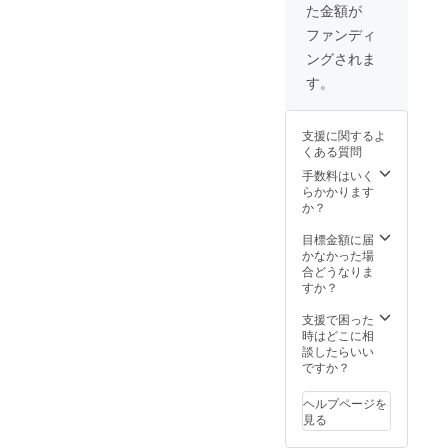
た金額が
となり
ます。
ファンディ
◯オリ
ングされま
ジナルT
シャ
す。
ツ"CA
MPFIRE
Ver"（
支援に関するよ
非売
くある質問
品） ◯
感謝の
手数料はいく
ポスト
らかかります
カード
か？
（L版サ
イズ）
目標金額に届
かなかった場
合どうなりま
すか？
支援で困った
時はどこに相
談したらいい
ですか？
ヘルプページを
見る