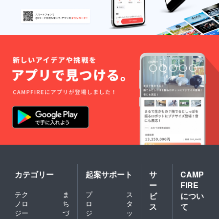
カテゴリー
起案サポート
サ
CAMP
ー
FIRE
テク
ま
プ
ス
ビ
につい
ノロ
ち
ロ
タ
ス
て
ジー
づ
ジ
ッ