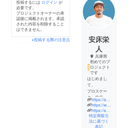
投稿するには
ログイン
が
必要です。
プロジェクトオーナーの承
認後に掲載されます。承認
された内容を削除すること
はできません。
安床栄
※投稿する際の注意点
人
兵庫県
初めてのプ
ロジェクト
です
はじめまし
て。
プロスケー
ター安床栄
https://ameblo.jp/8yasutoko/
人（やすと
https://www.instagram.com/eitoyasutoko/
こえいと）
https://ascschool.com
特定商取引
です。
法に基づく
表記