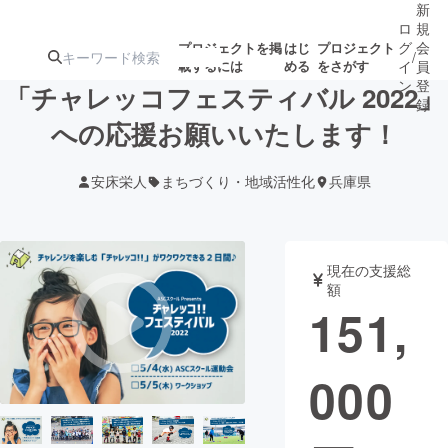
新
ロ
規
グ
会
プロジェクトを掲
はじ
プロジェクト
/
載するには
める
をさがす
イ
員
ン
登
「チャレッコフェスティバル 2022」
録
への応援お願いいたします！
人気のプロ
注目のリ
注目の新着プロ
募集終了が近いプ
もうすぐ公開
安床栄人
まちづくり・地域活性化
兵庫県
ジェクト
ターン
ジェクト
ロジェクト
されます
アート・写真
音楽
現在の支援総
額
151,
テクノロジー・ガジェット
ゲーム・サ
000
映像・映画
書籍・雑誌
ビジネス・起業
チャレンジ