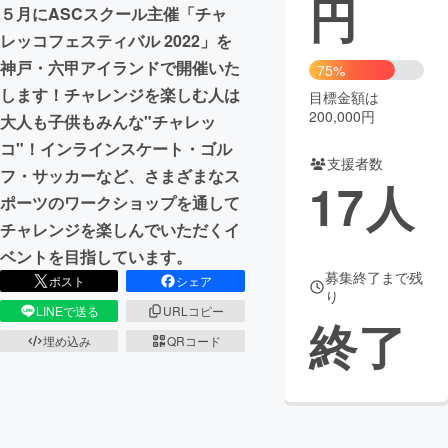
円
５月にASCスクール主催「チャ
まちづくり・地域活性化
レッコフェスティバル 2022」を
神戸・六甲アイランドで開催いた
75%
します！チャレンジを楽しむ人は
目標金額は
CAMPFIRE for Social Good
CAMPFIRE Creation
200,000円
大人も子供もみんな"チャレッ
CAMPFIREふるさと納税
machi-ya
コミュニティ
コ"！インラインスケート・ゴル
支援者数
フ・サッカーなど、さまざまなス
17
人
ポーツのワークショップを通して
チャレンジを楽しんでいただくイ
ベントを目指しています。
募集終了まで残
ポスト
シェア
り
LINEで送る
URLコピー
終了
埋め込み
QRコード