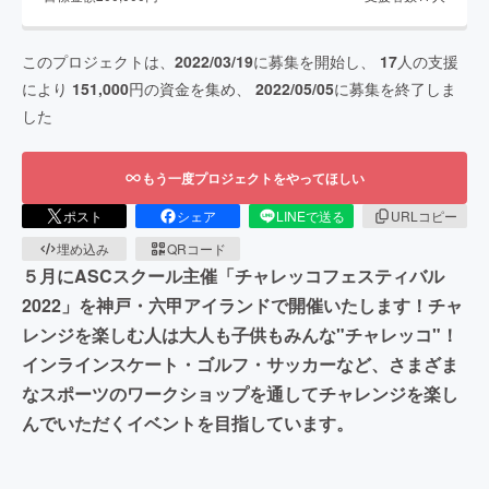
このプロジェクトは、
2022/03/19
に募集を開始し、
17
人の支援
により
151,000
円の資金を集め、
2022/05/05
に募集を終了しま
した
もう一度プロジェクトをやってほしい
ポスト
シェア
LINEで送る
URLコピー
埋め込み
QRコード
５月にASCスクール主催「チャレッコフェスティバル
2022」を神戸・六甲アイランドで開催いたします！チャ
レンジを楽しむ人は大人も子供もみんな"チャレッコ"！
インラインスケート・ゴルフ・サッカーなど、さまざま
なスポーツのワークショップを通してチャレンジを楽し
んでいただくイベントを目指しています。