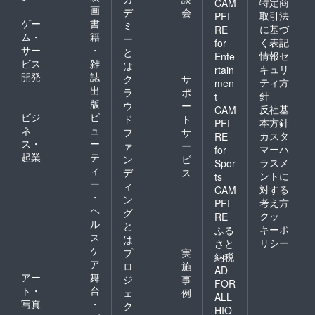
特定商
CAM
画
デ
会
取引法
PFI
ゲー
書
ミ
に基づ
RE
ム・
籍
ー
く表記
for
サー
・
と
情報セ
Ente
ビス
雑
は
キュリ
rtain
開発
誌
ク
サ
ティ方
men
出
ラ
ポ
針
t
版
ウ
ー
反社基
CAM
ビジ
ビ
ド
ト
本方針
PFI
ネ
ュ
フ
サ
カスタ
RE
ス・
ー
ァ
ー
マーハ
for
起業
テ
ン
ビ
ラスメ
Spor
ィ
デ
ス
ントに
ts
ー
ィ
対する
CAM
・
ン
考え方
PFI
ヘ
グ
クッ
RE
ル
と
キーポ
ふる
ス
は
リシー
さと
ケ
プ
実
納税
ア
ロ
施
AD
アー
舞
ジ
事
FOR
ト・
台
ェ
例
ALL
写真
・
ク
HIO