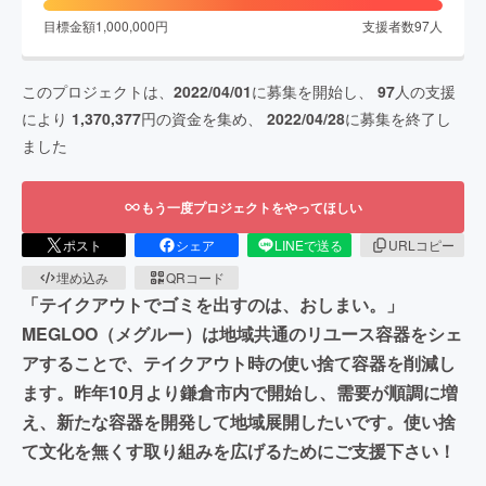
目標金額
1,000,000
円
支援者数
97
人
このプロジェクトは、
2022/04/01
に募集を開始し、
97
人の支援
により
1,370,377
円の資金を集め、
2022/04/28
に募集を終了し
ました
もう一度プロジェクトをやってほしい
ポスト
シェア
LINEで送る
URLコピー
埋め込み
QRコード
「テイクアウトでゴミを出すのは、おしまい。」
MEGLOO（メグルー）は地域共通のリユース容器をシェ
アすることで、テイクアウト時の使い捨て容器を削減し
ます。昨年10月より鎌倉市内で開始し、需要が順調に増
え、新たな容器を開発して地域展開したいです。使い捨
て文化を無くす取り組みを広げるためにご支援下さい！