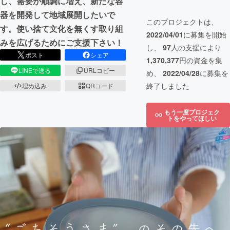
し、需要が順調に増え、新たな容
器を開発して地域展開したいで
このプロジェクトは、
す。使い捨て文化を無くす取り組
2022/04/01
に募集を開始
みを広げるためにご支援下さい！
し、
97
人の支援により
ポスト
シェア
1,370,377
円の資金を集
LINEで送る
URLコピー
め、
2022/04/28
に募集を
終了しました
埋め込み
QRコード
もう一度プロジェク
トをやってほしい