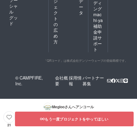
ジ
デ
ディ
シャ
ェ
ー
ング
ル
ク
タ
mac
グッ
ト
hi-ya
ド
の
補助
広
金申
め
請サ
方
ポー
ト
「QRコード」は株式会社デンソーウェーブの登録商標です。
© CAMPFIRE,
会社概
採用情
パートナー
Inc.
要
報
募集
Megloo
さんへアンコール
もう一度プロジェクトをやってほしい
21