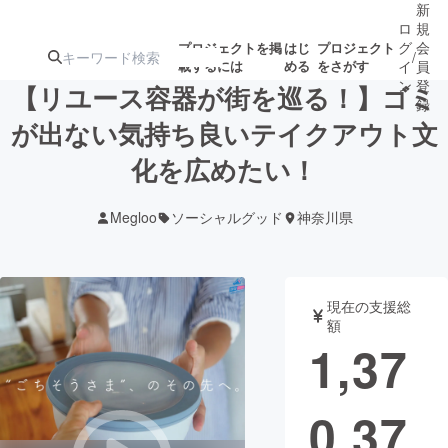
新
ロ
規
グ
会
プロジェクトを掲
はじ
プロジェクト
/
載するには
める
をさがす
イ
員
ン
登
【リユース容器が街を巡る！】ゴミ
録
が出ない気持ち良いテイクアウト文
化を広めたい！
人気のプロ
注目のリ
注目の新着プロ
募集終了が近いプ
もうすぐ公開
ジェクト
ターン
ジェクト
ロジェクト
されます
Megloo
ソーシャルグッド
神奈川県
アート・写真
音楽
現在の支援総
テクノロジー・ガジェット
ゲーム・サ
額
1,37
映像・映画
書籍・雑誌
0,37
ビジネス・起業
チャレンジ