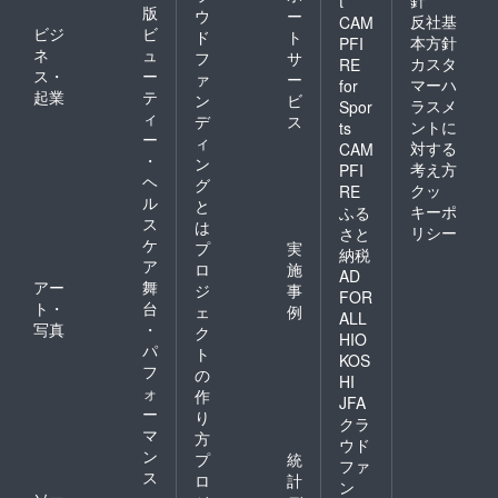
t
版
ウ
ー
反社基
CAM
ビジ
ビ
ド
ト
本方針
PFI
ネ
ュ
フ
サ
カスタ
RE
ス・
ー
ァ
ー
マーハ
for
起業
テ
ン
ビ
ラスメ
Spor
ィ
デ
ス
ントに
ts
ー
ィ
対する
CAM
・
ン
考え方
PFI
ヘ
グ
クッ
RE
ル
と
キーポ
ふる
ス
は
リシー
さと
ケ
プ
実
納税
ア
ロ
施
AD
アー
舞
ジ
事
FOR
ト・
台
ェ
例
ALL
写真
・
ク
HIO
パ
ト
KOS
フ
の
HI
ォ
作
JFA
ー
り
クラ
マ
方
ウド
ン
プ
統
ファ
ス
ロ
計
ン
ソー