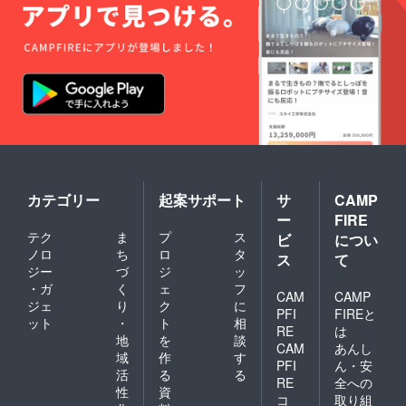
品 ※賞
ト用）
味期
１つ 本
限：発
体サイ
送日か
ズ 横x
ら1週間
縦： 約
[常温] ※
300×36
生鮮物
0mm（
ですの
持ち手
で期限
含む
は目安
530mm
となり
）
ます。
状態を
よくご
カテゴリー
起案サポート
サ
CAMP
確認の
ー
FIRE
上、お
テク
ま
プ
ス
ビ
につい
早めに
ノロ
ち
ロ
タ
お召し
ス
て
上がり
ジー
づ
ジ
ッ
下さ
・ガ
く
ェ
フ
CAM
CAMP
い。閉
ジェ
り
ク
に
PFI
FIREと
ット
・
ト
相
RE
は
地
を
談
CAM
あんし
域
作
す
PFI
ん・安
活
る
る
RE
全への
性
資
コ
取り組