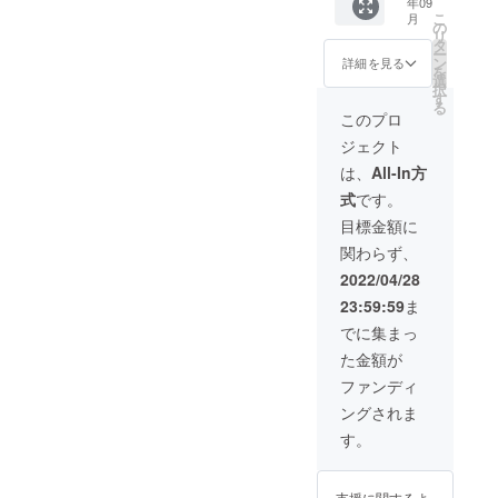
年09
紹介15
・メイ
ルデー
便） ※
る場合
こ
月
分＋質
ン容器
タでお
の
季節の
がござ
リ
疑応答
+オリジ
渡し）
タ
お任せ3
いま
ー
30分）
ナルロ
※容器の
ン
種セッ
詳細を見る
す。 ※
を
・メイ
ゴ印
仕様・
選
トとな
一人分
択
ン容
字 100
デザイ
す
りま
の
る
器 １
個（二
ン等は
す。ア
このプロ
Megloo
つ（二
段式、
多少の
レル
テイク
ジェクト
段式、
容量約
変更が
ギーの
アウト
容量約
800ml
ある可
有無
は、
All-In方
代は上
800ml
、電子
能性が
や、お
記に含
式
です。
、電子
レンジ/
ありま
子様も
みます
レンジ/
食洗機
す。 10
召し上
目標金額に
が、そ
食洗機
対応）
個セッ
がる場
れ以上
関わらず、
対応）
・カッ
ト以上
合は、
は1,000
・カッ
プ容器
の数量
備考欄
2022/04/28
円/人を
プ容
+オリジ
をご希
にその
追加す
23:59:59
ま
器 １
ナルロ
望の場
旨を記
ること
つ（容
ゴ印
合は、
載下さ
でに集まっ
で対応
量約
字 100
リター
い。 ※
可能で
た金額が
300ml
個（容
ン選択
原材料
す。 ※
、電子
量約
後「上
及び添
ファンディ
そのま
レンジ/
300ml
乗せ支
加物等
まワー
ングされま
食洗機
、電子
援で応
の食品
ケー
対応）
レンジ/
援しよ
表示は
す。
ション
・御礼
食洗機
う」の
お届け
したい
メール
対応）
欄に1
商品の
方は、
・エコ
・店舗
セット
ラベル
テレ
支援に関するよ