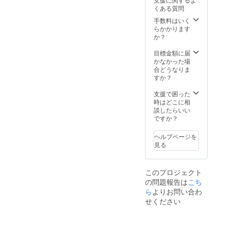
バック
導入サ
5000円
に表記
ワーク
くある質問
（テイ
ポート
×希望
されま
できる
クアウ
（導入
セット
手数料はいく
す。 ※
スペー
ト用）
マニュ
数分を
らかかります
一枚目
スや宿
１つ 本
アル＋
上乗せ
か？
の写真
泊施設
体サイ
店頭
し、備
は現状
等もご
ズ 横x
POPテ
考欄に
目標金額に届
の使い
案内で
縦： 約
ンプ
その旨
かなかった場
捨て容
きま
300×36
レート
をご記
合どうなりま
器
す。 *鎌
0mm（
＋A6サ
載下さ
すか？
1000ml
倉まで
持ち手
イズチ
い
です
の交通
含む
ラシを
支援で困った
が、こ
費や滞
530mm
デジタ
時はどこに相
れが新
在費は
）
ルデー
談したらいい
容器に
ご自身
※2022
タでお
ですか？
置き換
でご負
年5月に
渡し）
わり
担頂き
ご案内
※容器の
750ml
ます。
ヘルプページを
のメー
仕様・
分入れ
※感染状
見る
ルを送
デザイ
て送付
況に応
らせて
ン等は
しま
じて延
いただ
多少の
す。 ・
期する
このプロジェクト
きま
変更が
地産地
可能性
の問題報告は
こち
す。 講
ある可
消野菜
もあり
演は
能性が
ら
よりお問い合わ
の久遠
ます。
2022年
ありま
の野菜
せください
また、
5月〜
す。 詳
4000円
お土産
2023年
細やり
分（送
として
3月まで
取り
料込
下記を