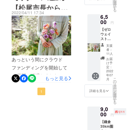
を
難しいため、金型を作る前
クアウ
選
択
【松尾市長からの
積がクラウドファンディン
ト用）
す
に、3Dプリンタを用いてサ
る
をお送
2022/04/11 17:34
グ後、サービスをどのよう
6,5
応援メッセージ】
りしま
イズ感や基本構造の確認を
す。 エ
00
にしていきたいかをインタ
円
コバッ
します。「え、こういうデ
【ゼロ
クはリ
ビューにて語りました。そ
ザインなの？」と誤解を受
ウェイ
サイク
スト！
の他にもMeglooとは何か、
ル素材
けることもありますが、素
応援あ
を用い
支援
飲食店やユーザーの声など
りがと
たもの
者：
材や色等は実物とは異な
うござ
となり
11人
もまとめてあります。ぜひ
います
ます。
り、デザイン外観を確認す
あっという間にクラウド
お届
プラ
本体サ
け予
ご覧くださいませ。引き続
るためのものではありませ
ン】 ・
ファンディングを開始して
イズ 横
定：
御礼
2022
きどうぞよろしくおねがい
x縦：
ん。実際に形にしてみる
10日間が経過しました。こ
年07
メール
約
もっと見る
こ
月
します！
・廃棄
300×36
の
と、ここが使いにくいと
れまでご支援・ご協力いた
リ
予定の
0mm（
タ
ー
花の
持ち手
か、これじゃダメだとか
ン
詳細を見る
だきました皆様、本当にあ
1
を
ブーケ
含む
選
択
色々出てきて、三回目の出
1500円
りがとうございます。皆様
530mm
す
る
分（送
） ※デ
力をしているところです。
の応援メッセージがプロ
9,0
料込
ザイン
残り11
み） 鎌
00
等は多
飲食店の方もユーザーの方
円
ジェクトの原動力となって
倉在住
少の変
【鎌倉
でフラ
更があ
もできるだけ使いやすい容
います。2点アップデートさ
35km圏
ワー
る可能