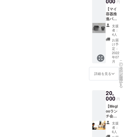
000
デザイ
[常温] ※
せてい
円
Rを推進し、焼却量や埋め立
World
ン等は
生鮮物
ただき
【マイ
Tour
多少の
てによる最終処分量を限り
ですの
ます。
容器推
Japan"
変更が
で期限
※花のボ
進パッ
なくゼロに近づける「ゼ
にて二
ある可
は目安
リュー
ク（二
位を獲
能性が
となり
ムに関
支援
ロ・ウェイストかまくら」
人
得した
ありま
ます。
者：
しては
用）】
鎌倉の
す。
4人
状態を
写真が
の実現を目指しています。
ごみゼ
GELAT
よくご
お届
目安と
ロを
ERIA
け予
MEGLOOさんのような素晴
確認の
なりま
（5300
SANTi
定：
上、お
す（7~8
）! 応援
2022
らしい取り組みが定着する
のジェ
早めに
本の
年07
ありが
ラート
お召し
花） 株
こ
月
ことを大いに期待します。--
とうご
を
の
上がり
式会社
リ
ざいま
Megloo
タ
下さ
スード
----------------------------------------
ー
すパッ
容器に
ン
詳細を見る
い。
リー運
を
クに加
入れて
選
----------------------------------------
営gui
択
えて、
クール
す
flower
る
・メイ
-------------------------------------松
宅急便
(https://
20,
ン容
にてお
gui-
尾市長Facebookページより
器 ２
000
送りし
円
flower.c
つ（二
ます。
om/)
大変励みになります。鎌倉
【Megl
段式、
マイ容
ooラン
容量約
器推進
で循環社会のロールモデル
チ会参
800ml
パック
加パッ
、電子
を作り上げて全国に広げて
（一人
支援
ク＠鎌
レンジ/
用）に
者：
いきたいです。応援メッ
倉】 鎌
食洗機
加えて
6人
倉で
対応）
下記が
お届