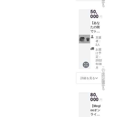
択
（5300
駅から
す
合は、
る
）! 応援
徒歩５
備考欄
50,
ありが
分）へ
にその
とうご
000
行き、
旨を記
円
ざいま
Megloo
載下さ
【あな
すパッ
でラン
い。 ※
たの街
クに加
チ会を
原材料
でトラ
えて、
実施し
及び添
イアル
・
ます。
加物等
支援
パッ
Megloo
・
者：
の食品
ク】
非公開
Megloo
2人
表示は
Megloo
Slackコ
ランチ
お届
お届け
導入し
ミュニ
代（一
け予
商品の
ていな
ティへ
定：
名様
ラベル
い地域
2022
のご招
分）
に表記
年08
にて、
待 ・メ
※2022
されま
こ
月
トライ
イン容
の
年5月に
す。 ※
リ
アル実
器 ２
タ
ご案内
一枚目
ー
施応援
つ（二
ン
のメー
詳細を見る
の写真
を
パック
段式、
選
ルを送
は現状
択
です。
容量約
す
らせて
の使い
る
・メイ
800ml
いただ
捨て容
80,
ン容
、電子
きま
器
器 10
000
レンジ/
す。 ※
円
1000ml
個（二
食洗機
ランチ
です
【Megl
段式、
対応）
会は、
が、こ
ooオン
容量約
・カッ
2022年
れが新
ライン
800ml
プ容
5月〜
容器に