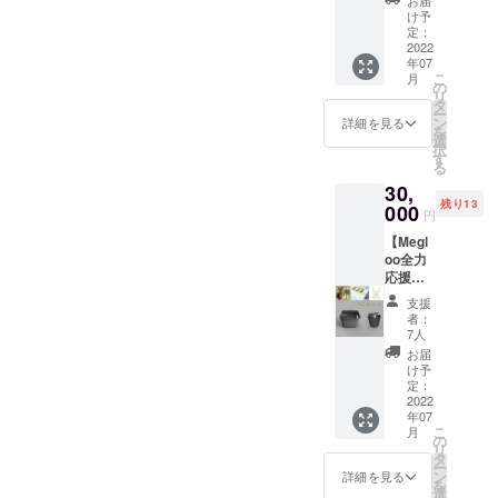
セージ本当にありがとうご
Megloo
・カッ
追加と
け予
体験＆
プ容
定：
なりま
ざいます！クラウドファン
運営メ
2022
器 ２
す。 ・
年07
ンバー
つ（容
ディングが始まったばかり
GELAT
こ
月
やサス
量約
の
ERIA
リ
ではあるのですが、もうそ
テナブ
300ml
タ
SANTi
ー
ルに関
、電子
ン
のジェ
詳細を見る
を
ろそろ半分経過となりま
心高い
レンジ/
選
ラート
択
ゲスト
食洗機
す
750ml
す。循環社会のロールモデ
る
との交
対応）
（2700
30,
流する
※仕様・
ルを作るため、邁進してい
円相当
残り13
会で
000
デザイ
＋1300
円
きますので、引き続きどう
す。 ス
ン等は
円クー
【Megl
タッフ
多少の
ル宅急
ぞ宜しくおねがいします！
oo全力
と一緒
変更が
便） ※
応援
に
ある可
季節の
Megloo運営代表 善積
パッ
Megloo
能性が
お任せ3
支援
ク】
対応店
ありま
種セッ
者：
Megloo
舗へ行
す。
7人
トとな
を全力
き、テ
りま
お届
応援し
イクア
け予
す。ア
てくだ
ウトし
定：
レル
さる向
2022
ます。
ギーの
年07
けの
その
有無
こ
月
パック
後、
の
や、お
リ
です。
HATSU
タ
子様も
ー
ごみゼ
鎌倉
ン
詳細を見る
召し上
を
ロを
（鎌倉
選
がる場