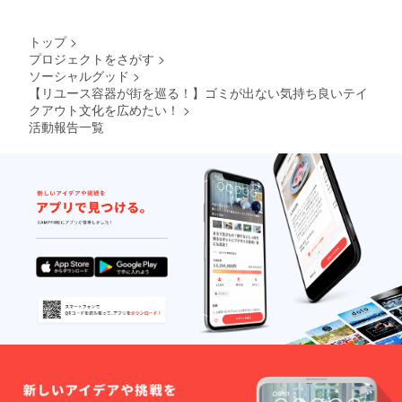
の間で
は、
み） 移
差し上
双方で
メール
動食材
げま
都合を
で実
店「く
す。 ・
トップ
>
調整さ
施。
おん」
メイン
プロジェクトをさがす
>
せてい
の鎌倉
容器
ソーシャルグッド
>
ただい
から
１つ
た上で
【リユース容器が街を巡る！】ゴミが出ない気持ち良いテイ
35km
（二段
実施し
クアウト文化を広めたい！
>
圏内の
式、容
ます。
生産者
量約
活動報告一覧
※オフラ
から 直
800ml
インの
接仕入
、電子
場合
れた新
レンジ/
は、要
鮮な野
食洗機
相談。
菜や果
対応）
交通費
実をお
・カッ
や宿泊
届けし
プ容
費を別
ます。
器 １
途追加
https://
つ（容
で頂く
kuonsh
量約
可能性
op.com/
300ml
があり
※露地物
、電子
ます
なので
レンジ/
季節に
食洗機
よって
対応）
内容は
・エコ
変わり
バック
ます。5
（テイ
品から9
クアウ