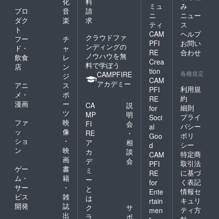
化
料
ミュ
み
プロ
音
請
ニ
ニュー
ダク
楽
求
ティ
ス
ト
CAM
ヘルプ
クラウドファ
フー
チ
PFI
お問い
ンディングの
ド・
ャ
RE
合わせ
ノウハウを無
飲食
レ
Crea
料で学ぼう
店
ン
tion
各種規定
CAMPFIRE
ジ
CAM
アカデミー
アニ
ス
利用規
PFI
メ・
ポ
約
RE
漫画
ー
CA
説
細則
for
ツ
MP
明
プライ
Soci
ファ
映
FI
会
バシー
al
ッ
像
RE
・
ポリ
Goo
ショ
・
ア
相
シー
d
ン
映
カ
談
特定商
CAM
画
デ
会
取引法
PFI
ゲー
書
ミ
に基づ
RE
ム・
籍
ー
く表記
for
サー
・
と
情報セ
Ente
ビス
雑
は
キュリ
rtain
開発
誌
ク
サ
ティ方
men
出
ラ
ポ
針