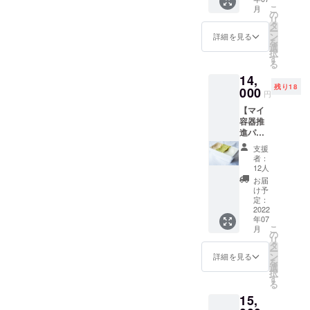
ありが
鎌倉か
するというお話もとても興
花で束
代表)にご協力頂き、撮影の
こ
月
とうご
ら35km
の
ねた
リ
味深かったです。ではで
ざいま
装飾等で用いられたものや
圏内の
タ
ブーケ
ー
すパッ
生産者
ン
を送
詳細を見る
は、泣いても笑っても残り
を
店頭販売での売れ残り、短
クに加
から 直
選
付。 ※
択
えて、
接仕入
す
廃棄予
四日間！皆様、最後の一押
い役目で人目に触れず廃棄
る
・メイ
れた新
定の花
14,
ン容
鮮な野
しのご支援をお願いしま
は不定
される予定の花で束ねた
残り18
器 １
000
菜や果
期で発
円
す！
つ（二
ブーケを送付予定です。②
実をお
生する
【マイ
段式、
届けし
ため日
松尾市長からの応援メッ
容器推
容量約
ます。
時指定
進パッ
800ml
https://
や花の
セージを頂きました松尾崇
ク（一
、電子
kuonsh
種類は
支援
人用）+
レンジ/
op.com/
まだ分
者：
鎌倉市長より応援メッセー
容器に
食洗機
※露地物
12人
かりま
ジェ
対応）
ジをいただきました！--------
なので
せん。
お届
ラート
・カッ
季節に
け予
七月頃
----------------------------------------
入り】
プ容
定：
よって
の撮影
日本で
2022
器 １
内容は
イベン
----------------------------------------
年07
一番好
つ（容
変わり
トが決
こ
月
まれる
量約
の
ます。5
ままり
-------------------------------鎌倉市
リ
ジェ
300ml
タ
品から9
次第、
ー
ラート
、電子
ン
では、「循環型社会」を形
品 ※賞
詳細を見る
発送可
を
を選ぶ
レンジ/
選
味期
能な日
択
成するために、市民、事業
コンテ
食洗機
す
限：発
時をい
る
ス
対応）
送日か
くつか
者、行政が連携・協働して3
15,
ト”Gela
※仕様・
ら1週間
送付さ
to