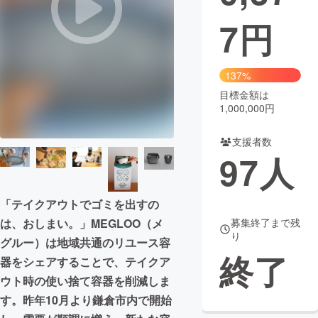
7
円
まちづくり・地域活性化
CAMPFIRE for Social Good
CAMPFIRE Creation
137%
CAMPFIREふるさと納税
machi-ya
コミュニティ
目標金額は
1,000,000円
支援者数
97
人
「テイクアウトでゴミを出すの
は、おしまい。」MEGLOO（メ
募集終了まで残
り
グルー）は地域共通のリユース容
終了
器をシェアすることで、テイクア
ウト時の使い捨て容器を削減しま
す。昨年10月より鎌倉市内で開始