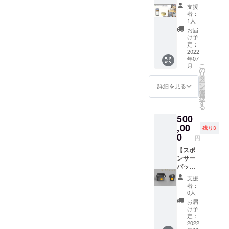
講演
、電子
器 ２
2023年
支援
置き換
パッ
レンジ/
つ（容
3月まで
者：
わり
ク】
食洗機
量約
1人
の間で
750ml
Megloo
対応）
300ml
毎月3枠
お届
分入れ
の概要
・カッ
、電子
け予
の候補
て送付
説明
プ容
定：
レンジ/
日時を
しま
（きっ
2022
器 10
食洗機
お送り
す。
年07
かけ、
個（容
対応）
し、そ
こ
月
Megloo
量約
の
※仕様・
の中か
リ
とは、
300ml
タ
デザイ
ら都合
ー
ビジネ
、電子
ン
ン等は
詳細を見る
良いタ
を
スモデ
レンジ/
選
多少の
イミン
択
ル、顧
食洗機
す
変更が
グを選
る
客の反
対応）
ある可
んで頂
500
応等）
・店舗
能性が
いて日
を行
,00
導入サ
ありま
程調整
残り3
い、質
ポート
0
す。 ・
しま
円
疑応答
（導入
GELAT
す。 ※
を行い
【スポ
マニュ
ERIA
平日12
ます。
ンサー
アル＋
SANTi
時〜13
・オン
パッ
店頭
のジェ
時の間
ライン
ク】 商
POPテ
ラート
の1時間
支援
講演会
業施設
ンプ
750ml
を予定
者：
（相互
オー
レート
（2700
0人
してい
自己紹
ナー様
＋A6サ
円相当
ます。
お届
介15分
向け
イズチ
＋1300
け予
※他のゲ
＋
パック
ラシを
定：
円クー
ストも
Megloo
です。
2022
デジタ
ル宅急
同席す