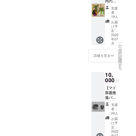
内の旬
器を作ります！②ABEMA
アー
せていただきます。①リ
性があ
を皆様
ティス
りま
支援
TVでMeglooを特集してもら
ターン追加のお知らせ一番
の食卓
トとし
す。
者：
へお届
てご活
19人
いました4月22日アースデー
ライトな応援プラン【ごみ
けパッ
躍中の
お届
ク】 ご
前田有
け予
の日に、ABEMA TVのアベ
ゼロを（5300）! 応援ありが
みゼロ
紀さん
定：
を
2022
ヒルにて、Meglooをご紹介
(株式会
とうございますパック】
年07
（5300
社スー
こ
月
頂きました。下記URLから
で、エコバッグをリターン
）! 応援
ドリー
の
リ
ありが
代表)に
タ
ご覧頂けます。
ー
にしておりましたが、既に
とうご
ご協力
ン
詳細を見る
を
ざいま
頂き、
選
https://abema.tv/video/episo
持っているので不要という
択
すパッ
撮影の
す
る
クに加
de/89-71_s10_p3147今回の
装飾等
声を多く頂いたので、新た
10,
えて、
で用い
コメンテーターがエシカル
に【ゼロウェイスト！応援
・地産
000
られた
円
地消野
ものや
なアパレルブランドcloudy
ありがとうございますプラ
【マイ
菜の久
店頭販
容器推
遠の野
売での
代表の銅冶さんでして、
ン】でお花のリターンを追
進パッ
菜4000
売れ残
ク（一
円分
ガーナでもビニル袋のゴミ
り、短
加しました。こちらは鎌倉
支援
人
（送料
い役目
者：
が散乱しており、回収する
用）】
在住でフラワーアーティス
込み）
で人目
24人
ごみゼ
移動食
に触れ
お届
仕組みを作ってリサイクル
トとしてご活躍中の前田有
ロを
材店
ず廃棄
け予
（5300
「くお
定：
される
し、ショッピングバックに
紀さん(株式会社スードリー
）! 応援
2022
ん」の
予定の
年07