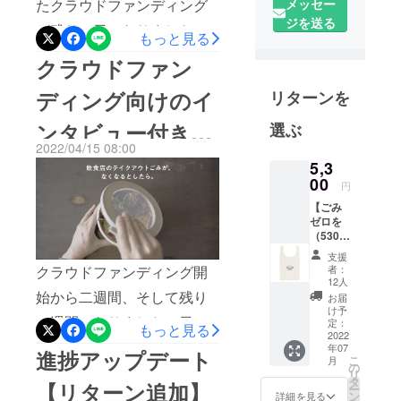
メッセー
たクラウドファンディング
ジを送る
が残り４日となりました！
もっと見る
現時点で87%、残り13％で
クラウドファン
す！これまで59名にもご支
ディング向けのイ
リターンを
援頂きまして、本当にあり
ンタビュー付き動
選ぶ
がとうございます！二点、
2022/04/15 08:00
近況のアップデートです。
画を公開しました
5,3
①容器開発の進捗量産する
00
円
ためには金型（クッキー作
【ごみ
ゼロを
るときの型みたいなもの）
（5300
）! 応援
を作らなくてはいけず、こ
支援
ありが
者：
クラウドファンディング開
とうご
れが大きな投資金額となり
12人
ざいま
始から二週間、そして残り
お届
今回のクラウドファンディ
すパッ
け予
二週間となりました！日々
ク】 ・
定：
もっと見る
ングを実施している一つの
御礼
2022
皆様からご支援頂き、お陰
年07
メール
進捗アップデート
理由でもあります。金型は
こ
月
・エコ
の
様で金額も目標の50%を越
リ
バック
一度作ってしまうと修正が
タ
【リターン追加】
ー
（テイ
えました！Megloo代表の善
ン
詳細を見る