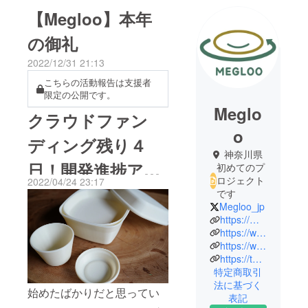
【Megloo】本年
の御礼
2022/12/31 21:13
こちらの活動報告は支援者
限定の公開です。
Meglo
クラウドファン
o
ディング残り４
神奈川県
日！開発進捗アッ
初めてのプ
ロジェクト
2022/04/24 23:17
プデート
です
Megloo_jp
https://megloo.jp
https://www.instagram.com/megloo_jp/
https://www.facebook.com/megloo.jp
https://twitter.com/megloo_jp
特定商取引
法に基づく
始めたばかりだと思ってい
表記