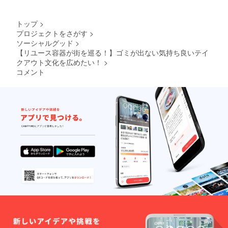
の間で
は、
み） 移
差し上
双方で
メール
動食材
げま
都合を
で実
店「く
す。 ・
トップ
>
調整さ
施。
おん」
メイン
プロジェクトをさがす
>
せてい
の鎌倉
容器
ソーシャルグッド
>
ただい
から
１つ
た上で
【リユース容器が街を巡る！】ゴミが出ない気持ち良いテイ
35km
（二段
実施し
クアウト文化を広めたい！
>
圏内の
式、容
ます。
生産者
量約
コメント
※オフラ
から 直
800ml
インの
接仕入
、電子
場合
れた新
レンジ/
は、要
鮮な野
食洗機
相談。
菜や果
対応）
交通費
実をお
・カッ
や宿泊
届けし
プ容
費を別
ます。
器 １
途追加
https://
つ（容
で頂く
kuonsh
量約
可能性
op.com/
300ml
があり
※露地物
、電子
ます
なので
レンジ/
季節に
食洗機
よって
対応）
内容は
・エコ
変わり
バック
ます。5
（テイ
品から9
クアウ