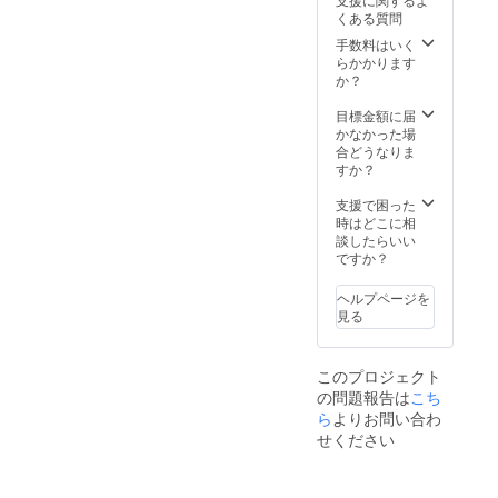
バック
導入サ
5000円
に表記
ワーク
くある質問
（テイ
ポート
×希望
されま
できる
クアウ
（導入
セット
手数料はいく
す。 ※
スペー
ト用）
マニュ
数分を
らかかります
一枚目
スや宿
１つ 本
アル＋
上乗せ
か？
の写真
泊施設
体サイ
店頭
し、備
は現状
等もご
ズ 横x
POPテ
考欄に
目標金額に届
の使い
案内で
縦： 約
ンプ
その旨
かなかった場
捨て容
きま
300×36
レート
をご記
合どうなりま
器
す。 *鎌
0mm（
＋A6サ
載下さ
すか？
1000ml
倉まで
持ち手
イズチ
い
です
の交通
含む
ラシを
支援で困った
が、こ
費や滞
530mm
デジタ
時はどこに相
れが新
在費は
）
ルデー
談したらいい
容器に
ご自身
※2022
タでお
ですか？
置き換
でご負
年5月に
渡し）
わり
担頂き
ご案内
※容器の
750ml
ます。
ヘルプページを
のメー
仕様・
分入れ
※感染状
見る
ルを送
デザイ
て送付
況に応
らせて
ン等は
しま
じて延
いただ
多少の
す。 ・
期する
このプロジェクト
きま
変更が
地産地
可能性
の問題報告は
こち
す。 講
ある可
消野菜
もあり
演は
能性が
ら
よりお問い合わ
の久遠
ます。
2022年
ありま
の野菜
せください
また、
5月〜
す。 詳
4000円
お土産
2023年
細やり
分（送
として
3月まで
取り
料込
下記を