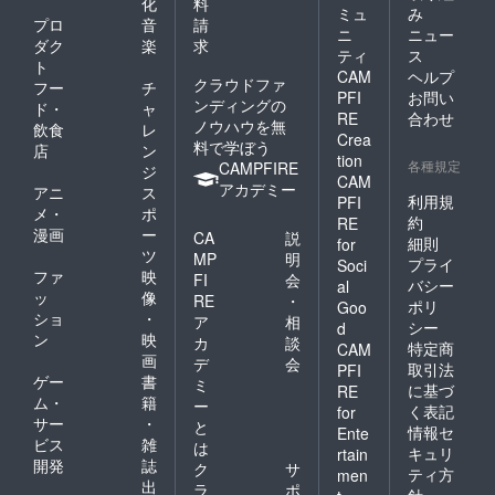
化
料
ミュ
み
プロ
音
請
ニ
ニュー
ダク
楽
求
ティ
ス
ト
CAM
ヘルプ
クラウドファ
フー
チ
PFI
お問い
ンディングの
ド・
ャ
RE
合わせ
ノウハウを無
飲食
レ
Crea
料で学ぼう
店
ン
tion
各種規定
CAMPFIRE
ジ
CAM
アカデミー
アニ
ス
利用規
PFI
メ・
ポ
約
RE
漫画
ー
CA
説
細則
for
ツ
MP
明
プライ
Soci
ファ
映
FI
会
バシー
al
ッ
像
RE
・
ポリ
Goo
ショ
・
ア
相
シー
d
ン
映
カ
談
特定商
CAM
画
デ
会
取引法
PFI
ゲー
書
ミ
に基づ
RE
ム・
籍
ー
く表記
for
サー
・
と
情報セ
Ente
ビス
雑
は
キュリ
rtain
開発
誌
ク
サ
ティ方
men
出
ラ
ポ
針