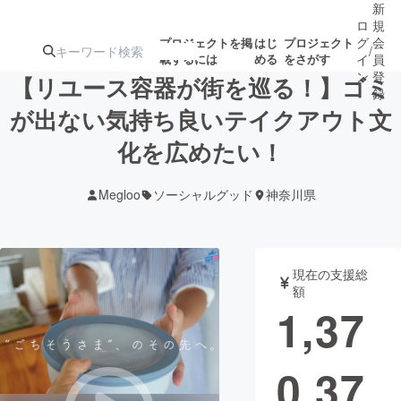
新
ロ
規
グ
会
プロジェクトを掲
はじ
プロジェクト
/
載するには
める
をさがす
イ
員
ン
登
【リユース容器が街を巡る！】ゴミ
録
が出ない気持ち良いテイクアウト文
化を広めたい！
人気のプロ
注目のリ
注目の新着プロ
募集終了が近いプ
もうすぐ公開
ジェクト
ターン
ジェクト
ロジェクト
されます
Megloo
ソーシャルグッド
神奈川県
アート・写真
音楽
現在の支援総
テクノロジー・ガジェット
ゲーム・サ
額
1,37
映像・映画
書籍・雑誌
0,37
ビジネス・起業
チャレンジ