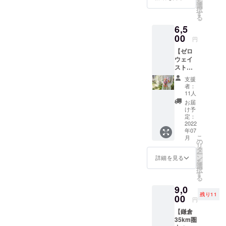
を
クアウ
選
択
ト用）
す
る
をお送
6,5
りしま
す。 エ
00
円
コバッ
【ゼロ
クはリ
ウェイ
サイク
スト！
ル素材
応援あ
を用い
支援
りがと
たもの
者：
うござ
となり
11人
います
ます。
お届
プラ
本体サ
け予
ン】 ・
イズ 横
定：
御礼
2022
x縦：
年07
メール
約
こ
月
・廃棄
300×36
の
リ
予定の
0mm（
タ
ー
花の
持ち手
ン
詳細を見る
を
ブーケ
含む
選
択
1500円
530mm
す
る
分（送
） ※デ
9,0
料込
ザイン
残り11
み） 鎌
00
等は多
円
倉在住
少の変
【鎌倉
でフラ
更があ
35km圏
ワー
る可能