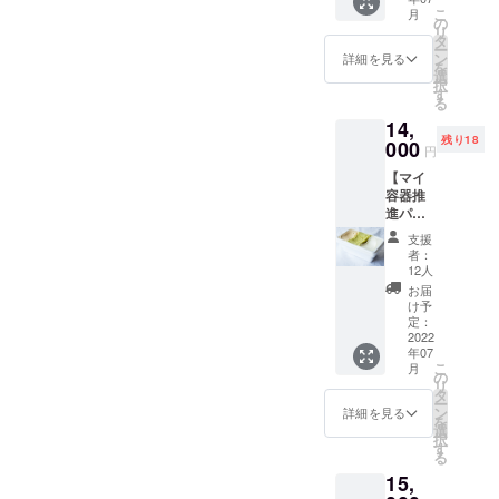
ありが
鎌倉か
花で束
こ
月
とうご
ら35km
の
ねた
リ
ざいま
圏内の
タ
ブーケ
ー
すパッ
生産者
ン
を送
詳細を見る
を
クに加
から 直
選
付。 ※
択
えて、
接仕入
す
廃棄予
る
・メイ
れた新
定の花
14,
ン容
鮮な野
は不定
残り18
器 １
000
菜や果
期で発
円
つ（二
実をお
生する
【マイ
段式、
届けし
ため日
容器推
容量約
ます。
時指定
進パッ
800ml
https://
や花の
ク（一
、電子
kuonsh
種類は
支援
人用）+
レンジ/
op.com/
まだ分
者：
容器に
食洗機
※露地物
12人
かりま
ジェ
対応）
なので
せん。
お届
ラート
・カッ
季節に
け予
七月頃
入り】
プ容
定：
よって
の撮影
日本で
2022
器 １
内容は
イベン
年07
一番好
つ（容
変わり
トが決
こ
月
まれる
量約
の
ます。5
ままり
リ
ジェ
300ml
タ
品から9
次第、
ー
ラート
、電子
ン
品 ※賞
詳細を見る
発送可
を
を選ぶ
レンジ/
選
味期
能な日
択
コンテ
食洗機
す
限：発
時をい
る
ス
対応）
送日か
くつか
15,
ト”Gela
※仕様・
ら1週間
送付さ
to