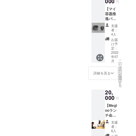
000
デザイ
[常温] ※
せてい
円
World
ン等は
生鮮物
ただき
【マイ
Tour
多少の
ですの
ます。
容器推
Japan"
変更が
で期限
※花のボ
進パッ
にて二
ある可
は目安
リュー
ク（二
位を獲
能性が
となり
ムに関
支援
人
得した
ありま
ます。
者：
しては
用）】
鎌倉の
す。
4人
状態を
写真が
ごみゼ
GELAT
よくご
お届
目安と
ロを
ERIA
け予
確認の
なりま
（5300
SANTi
定：
上、お
す（7~8
）! 応援
2022
のジェ
早めに
本の
年07
ありが
ラート
お召し
花） 株
こ
月
とうご
を
の
上がり
式会社
リ
ざいま
Megloo
タ
下さ
スード
ー
すパッ
容器に
ン
詳細を見る
い。
リー運
を
クに加
入れて
選
営gui
択
えて、
クール
す
flower
る
・メイ
宅急便
(https://
20,
ン容
にてお
gui-
器 ２
000
送りし
円
flower.c
つ（二
ます。
om/)
【Megl
段式、
マイ容
ooラン
容量約
器推進
チ会参
800ml
パック
加パッ
、電子
（一人
支援
ク＠鎌
レンジ/
用）に
者：
倉】 鎌
食洗機
加えて
6人
倉で
対応）
下記が
お届