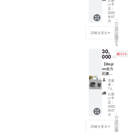
Megloo
・カッ
追加と
け予
体験＆
プ容
定：
なりま
運営メ
2022
器 ２
す。 ・
年07
ンバー
つ（容
GELAT
こ
月
やサス
量約
の
ERIA
リ
テナブ
300ml
タ
SANTi
ー
ルに関
、電子
ン
のジェ
詳細を見る
を
心高い
レンジ/
選
ラート
択
ゲスト
食洗機
す
750ml
る
との交
対応）
（2700
30,
流する
※仕様・
円相当
残り13
会で
000
デザイ
＋1300
円
す。 ス
ン等は
円クー
【Megl
タッフ
多少の
ル宅急
oo全力
と一緒
変更が
便） ※
応援
に
ある可
季節の
パッ
Megloo
能性が
お任せ3
支援
ク】
対応店
ありま
種セッ
者：
Megloo
舗へ行
す。
7人
トとな
を全力
き、テ
りま
お届
応援し
イクア
け予
す。ア
てくだ
ウトし
定：
レル
さる向
2022
ます。
ギーの
年07
けの
その
有無
こ
月
パック
後、
の
や、お
リ
です。
HATSU
タ
子様も
ー
ごみゼ
鎌倉
ン
詳細を見る
召し上
を
ロを
（鎌倉
選
がる場