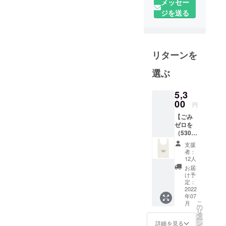
メッセー
ジを送る
リターンを
選ぶ
5,3
00
円
【ごみ
ゼロを
（5300
）! 応援
支援
ありが
者：
とうご
12人
ざいま
お届
すパッ
け予
ク】 ・
定：
御礼
2022
年07
メール
こ
月
・エコ
の
リ
バック
タ
ー
（テイ
ン
詳細を見る