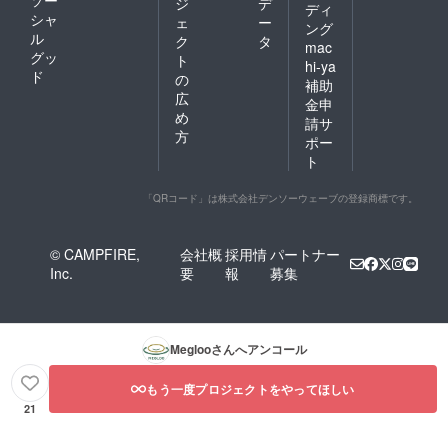
ジ
デ
ディ
シャ
ェ
ー
ング
ル
ク
タ
mac
グッ
ト
hi-ya
ド
の
補助
広
金申
め
請サ
方
ポー
ト
「QRコード」は株式会社デンソーウェーブの登録商標です。
© CAMPFIRE,
会社概
採用情
パートナー
Inc.
要
報
募集
Megloo
さんへアンコール
もう一度プロジェクトをやってほしい
21