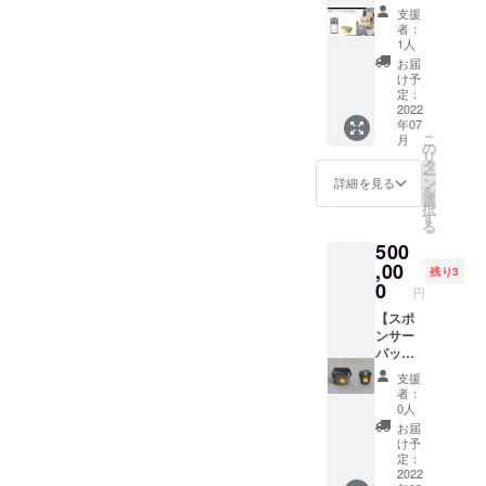
講演
、電子
器 ２
2023年
支援
置き換
パッ
レンジ/
つ（容
3月まで
者：
わり
ク】
食洗機
量約
1人
の間で
750ml
Megloo
対応）
300ml
毎月3枠
お届
分入れ
の概要
・カッ
、電子
け予
の候補
て送付
説明
プ容
定：
レンジ/
日時を
しま
（きっ
2022
器 10
食洗機
お送り
す。
年07
かけ、
個（容
対応）
し、そ
こ
月
Megloo
量約
の
※仕様・
の中か
リ
とは、
300ml
タ
デザイ
ら都合
ー
ビジネ
、電子
ン
ン等は
詳細を見る
良いタ
を
スモデ
レンジ/
選
多少の
イミン
択
ル、顧
食洗機
す
変更が
グを選
る
客の反
対応）
ある可
んで頂
500
応等）
・店舗
能性が
いて日
を行
,00
導入サ
ありま
程調整
残り3
い、質
ポート
0
す。 ・
しま
円
疑応答
（導入
GELAT
す。 ※
を行い
【スポ
マニュ
ERIA
平日12
ます。
ンサー
アル＋
SANTi
時〜13
・オン
パッ
店頭
のジェ
時の間
ライン
ク】 商
POPテ
ラート
の1時間
支援
講演会
業施設
ンプ
750ml
を予定
者：
（相互
オー
レート
（2700
0人
してい
自己紹
ナー様
＋A6サ
円相当
ます。
お届
介15分
向け
イズチ
＋1300
け予
※他のゲ
＋
パック
ラシを
定：
円クー
ストも
Megloo
です。
2022
デジタ
ル宅急
同席す