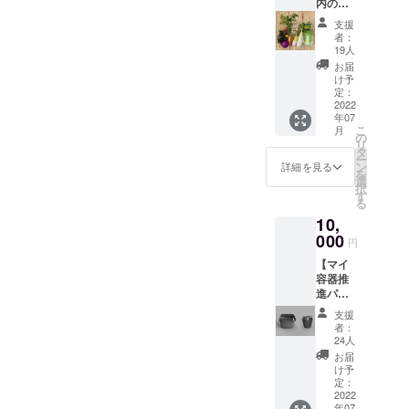
内の旬
アー
性があ
を皆様
ティス
りま
支援
の食卓
トとし
す。
者：
へお届
てご活
19人
けパッ
躍中の
お届
ク】 ご
前田有
け予
みゼロ
紀さん
定：
を
2022
(株式会
年07
（5300
社スー
こ
月
）! 応援
ドリー
の
リ
ありが
代表)に
タ
ー
とうご
ご協力
ン
詳細を見る
を
ざいま
頂き、
選
択
すパッ
撮影の
す
る
クに加
装飾等
10,
えて、
で用い
・地産
000
られた
円
地消野
ものや
【マイ
菜の久
店頭販
容器推
遠の野
売での
進パッ
菜4000
売れ残
ク（一
円分
り、短
支援
人
（送料
い役目
者：
用）】
込み）
で人目
24人
ごみゼ
移動食
に触れ
お届
ロを
材店
ず廃棄
け予
（5300
「くお
定：
される
）! 応援
2022
ん」の
予定の
年07