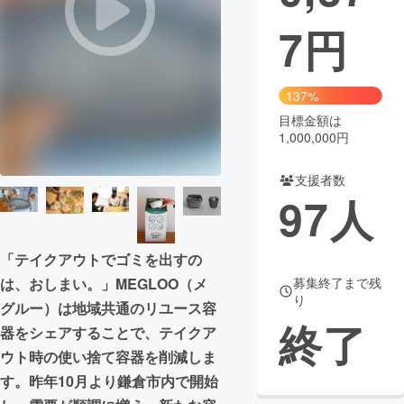
7
円
まちづくり・地域活性化
CAMPFIRE for Social Good
CAMPFIRE Creation
137%
CAMPFIREふるさと納税
machi-ya
コミュニティ
目標金額は
1,000,000円
支援者数
97
人
「テイクアウトでゴミを出すの
は、おしまい。」MEGLOO（メ
募集終了まで残
り
グルー）は地域共通のリユース容
終了
器をシェアすることで、テイクア
ウト時の使い捨て容器を削減しま
す。昨年10月より鎌倉市内で開始