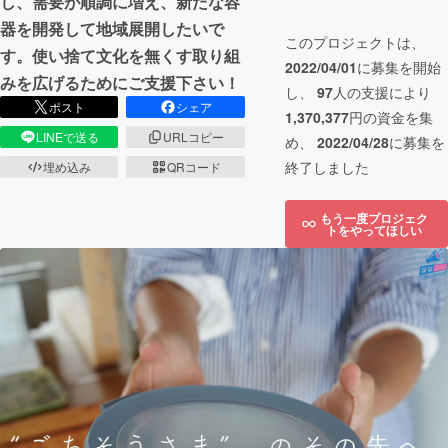
し、需要が順調に増え、新たな容
器を開発して地域展開したいで
このプロジェクトは、
す。使い捨て文化を無くす取り組
2022/04/01
に募集を開始
みを広げるためにご支援下さい！
し、
97
人の支援により
ポスト
シェア
1,370,377
円の資金を集
LINEで送る
URLコピー
め、
2022/04/28
に募集を
終了しました
埋め込み
QRコード
もう一度プロジェク
トをやってほしい