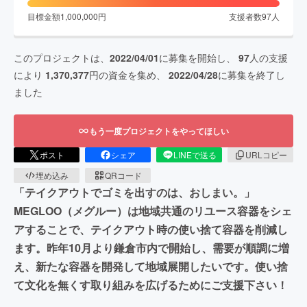
目標金額
1,000,000
円
支援者数
97
人
このプロジェクトは、
2022/04/01
に募集を開始し、
97
人の支援
により
1,370,377
円の資金を集め、
2022/04/28
に募集を終了し
ました
もう一度プロジェクトをやってほしい
ポスト
シェア
LINEで送る
URLコピー
埋め込み
QRコード
「テイクアウトでゴミを出すのは、おしまい。」
MEGLOO（メグルー）は地域共通のリユース容器をシェ
アすることで、テイクアウト時の使い捨て容器を削減し
ます。昨年10月より鎌倉市内で開始し、需要が順調に増
え、新たな容器を開発して地域展開したいです。使い捨
て文化を無くす取り組みを広げるためにご支援下さい！