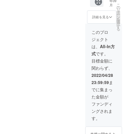
年09
紹介15
・メイ
ルデー
便） ※
る場合
こ
月
分＋質
ン容器
タでお
の
季節の
がござ
リ
疑応答
+オリジ
渡し）
タ
お任せ3
いま
ー
30分）
ナルロ
※容器の
ン
種セッ
詳細を見る
す。 ※
を
・メイ
ゴ印
仕様・
選
トとな
一人分
択
ン容
字 100
デザイ
す
りま
の
る
器 １
個（二
ン等は
す。ア
このプロ
Megloo
つ（二
段式、
多少の
レル
テイク
ジェクト
段式、
容量約
変更が
ギーの
アウト
容量約
800ml
ある可
有無
は、
All-In方
代は上
800ml
、電子
能性が
や、お
記に含
式
です。
、電子
レンジ/
ありま
子様も
みます
レンジ/
食洗機
す。 10
召し上
目標金額に
が、そ
食洗機
対応）
個セッ
がる場
れ以上
関わらず、
対応）
・カッ
ト以上
合は、
は1,000
・カッ
プ容器
の数量
備考欄
2022/04/28
円/人を
プ容
+オリジ
をご希
にその
追加す
23:59:59
ま
器 １
ナルロ
望の場
旨を記
ること
つ（容
ゴ印
合は、
載下さ
でに集まっ
で対応
量約
字 100
リター
い。 ※
可能で
た金額が
300ml
個（容
ン選択
原材料
す。 ※
、電子
量約
後「上
及び添
ファンディ
そのま
レンジ/
300ml
乗せ支
加物等
まワー
ングされま
食洗機
、電子
援で応
の食品
ケー
対応）
レンジ/
援しよ
表示は
す。
ション
・御礼
食洗機
う」の
お届け
したい
メール
対応）
欄に1
商品の
方は、
・エコ
・店舗
セット
ラベル
テレ
支援に関するよ