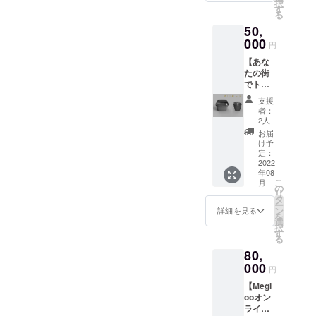
択
（5300
駅から
す
合は、
る
）! 応援
徒歩５
備考欄
50,
ありが
分）へ
にその
とうご
000
行き、
旨を記
円
ざいま
Megloo
載下さ
【あな
すパッ
でラン
い。 ※
たの街
クに加
チ会を
原材料
でトラ
えて、
実施し
及び添
イアル
・
ます。
加物等
支援
パッ
Megloo
・
者：
の食品
ク】
非公開
Megloo
2人
表示は
Megloo
Slackコ
ランチ
お届
お届け
導入し
ミュニ
代（一
け予
商品の
ていな
ティへ
定：
名様
ラベル
い地域
2022
のご招
分）
に表記
年08
にて、
待 ・メ
※2022
されま
こ
月
トライ
イン容
の
年5月に
す。 ※
リ
アル実
器 ２
タ
ご案内
一枚目
ー
施応援
つ（二
ン
のメー
詳細を見る
の写真
を
パック
段式、
選
ルを送
は現状
択
です。
容量約
す
らせて
の使い
る
・メイ
800ml
いただ
捨て容
80,
ン容
、電子
きま
器
器 10
000
レンジ/
す。 ※
円
1000ml
個（二
食洗機
ランチ
です
【Megl
段式、
対応）
会は、
が、こ
ooオン
容量約
・カッ
2022年
れが新
ライン
800ml
プ容
5月〜
容器に