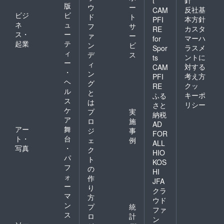
t
版
ウ
ー
反社基
CAM
ビジ
ビ
ド
ト
本方針
PFI
ネ
ュ
フ
サ
カスタ
RE
ス・
ー
ァ
ー
マーハ
for
起業
テ
ン
ビ
ラスメ
Spor
ィ
デ
ス
ントに
ts
ー
ィ
対する
CAM
・
ン
考え方
PFI
ヘ
グ
クッ
RE
ル
と
キーポ
ふる
ス
は
リシー
さと
ケ
プ
実
納税
ア
ロ
施
AD
アー
舞
ジ
事
FOR
ト・
台
ェ
例
ALL
写真
・
ク
HIO
パ
ト
KOS
フ
の
HI
ォ
作
JFA
ー
り
クラ
マ
方
ウド
ン
プ
統
ファ
ス
ロ
計
ン
ソー