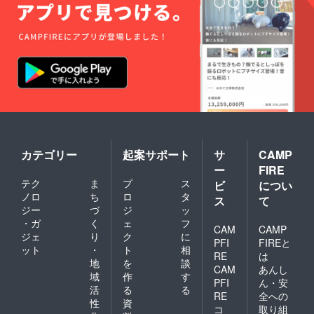
品 ※賞
ト用）
味期
１つ 本
限：発
体サイ
送日か
ズ 横x
ら1週間
縦： 約
[常温] ※
300×36
生鮮物
0mm（
ですの
持ち手
で期限
含む
は目安
530mm
となり
）
ます。
状態を
よくご
カテゴリー
起案サポート
サ
CAMP
確認の
ー
FIRE
上、お
テク
ま
プ
ス
ビ
につい
早めに
ノロ
ち
ロ
タ
お召し
ス
て
上がり
ジー
づ
ジ
ッ
下さ
・ガ
く
ェ
フ
CAM
CAMP
い。閉
ジェ
り
ク
に
PFI
FIREと
ット
・
ト
相
RE
は
地
を
談
CAM
あんし
域
作
す
PFI
ん・安
活
る
る
RE
全への
性
資
コ
取り組