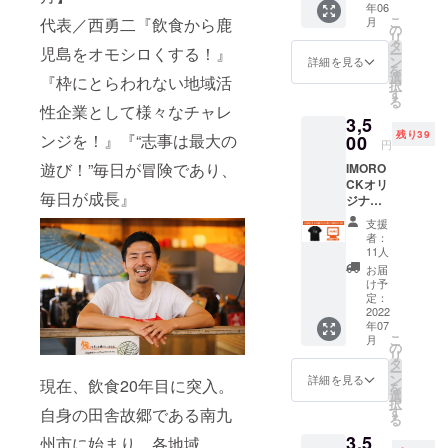
持ち“志事”を
年06
り頂け
****** ・
こ
月
代表／西勇二『飲食から鹿
る方は
したいと【
株式会
の
リ
キープ
社グッ
タ
寿ダイニン
児島をオモシロくする！』
ー
ボトル
ドフェ
ン
詳細を見る
を
グ でめきん
への目
ローズ
選
『枠にとらわれない地域活
択
印にも
ダイニ
】（南さつ
す
る
ご利用
ングの
性企業として様々なチャレ
ま市）
3,5
OKで
HP内に
残り39
す！
ンジを！』『“志事は最大の
00
お名前
円
******木
を掲載
2011.08
遊び！”毎日が冒険であり、
IMORO
札＆HP
致しま
オープン当
CKオリ
へのお
す（希
毎日が成長』
ジナル
名前記
初から応援
望者の
ロゴ入
載につ
み／
支援
して下さる
りTシャ
いて
ニック
者：
お客様が自
ツ【表
****** ・
ネーム
11人
プリン
木札お
可）。
慢できる店
お届
ト＆
よび、
・掲載
け予
になりたい
黒】で
株式会
定：
可能な
す！ ◆
2022
と【 焼き鳥
社グッ
お名前
年07
サイズ
ドフェ
（又は
居酒屋 鳥門
こ
月
／S・
ローズ
の
ニック
リ
米門うまい
M・L・
ダイニ
タ
ネー
ー
XL
ングの
もん。総本
ン
ム）を
詳細を見る
現在、飲食20年目に突入。
を
******H
HP内に
選
10文字
家 】を念願
択
Pへのお
お名前
す
自身の田舎故郷である南九
以内で
る
の市内に
名前記
を掲載
備考欄
3,5
載につ
州市に始まり、各地域
致しま
へご記
オープン。