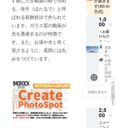
す際に穴を釉薬の粉で埋め
が届きま
す
(All-in
美味しいの
る、蛍手（ほたるで）と呼
方式)
は飲食店と
ばれる装飾技法で作られて
1,0
して当り
00
います。ガラス質の釉薬が
前、最幸の
円
おもてなし
＜お届
光を透過するのが特徴で
けもの
を目指し
＞ ・御
す。また、お湯や水と良く
日々奮闘す
礼メー
支援
混ざるように、底部には丸
ル 支援
るも“お客様
者：
金は全
6人
感動満足”の
みをつけています。
て
お届
価値観の違
SHOCH
け予
YU
定：
いから、親
BAR「I
2022
友と決別し
年05
MORO
こ
月
なければな
CK」の
の
リ
新設費
タ
らなかった
ー
用に活
ン
詳細を見る
り家族とケ
を
用させ
選
択
て頂き
ンカをした
す
る
ます！
りと大好き
2,5
プロ
な飲食業で
ジェク
00
円
ト完了
あるにも関
ニュー
後に御
わらず、な
ニシノ
礼の