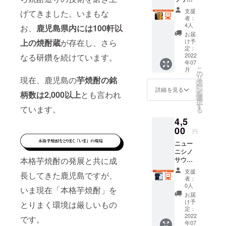
へご記
分泌を
カップ
また、
ティサリー
入くだ
増加さ
支援
げてきました。いまもな
（絵ロ
竹の性
さい。
せて食
者：
チキン 【 伊
ゴver）
質から
・掲載
4人
欲を増
お、
鹿児島県内には100軒以
酒屋 ガブリ
竹の形
氷を入
不要の
進さ
お届
状を最
れた冷
方は備
け予
上の焼酎蔵
が存在し、さら
ピゼッタ 】
せ、か
も活か
たい飲
定：
考欄へ
らだの
を一番街
した
2022
なる研鑽を続けています。
み物は
【不
免疫力
年07
コップ
アーケード
結露し
要】と
を高め
こ
月
は、表
にく
の
ご記入
る働き
にオープ
リ
現在、鹿児島の
芋焼酎の銘
面の皮
く、温
タ
くださ
があり
ー
ン。
を削る
かいも
ン
い。 ・
詳細を見る
ます。
を
柄数は2,000以上
とも言われ
ハツリ
のは持
選
公序良
うど
択
加工で
ち手が
す
俗に反
ん・そ
ています。
2014.09
る
なだら
熱くな
さない
ば・冷
市内で培っ
4,5
かな凹
りにく
お名前
ソーメ
凸を作
00
い特徴
でお願
たノウハウ
ン・う
円
り持ち
があり
い致し
す味の
を基に地元
ニュー
やすい
ます。
ます。
味噌
ニシノ
です。
南九州市へ
鹿児島
汁・刺
サウナ
本格芋焼酎の発展と共に成
また、
の文化
身・地
恩返し！
＆天然
竹の性
である
どりタ
支援
長してきた鹿児島ですが、
GFDが一番
温泉よ
質から
焼酎の
者：
タキ・
りオリ
氷を入
お湯割
0人
得意とする
地どり
いま現在「本格芋焼酎」を
ジナル
れた冷
りや水
お届
炭火
総合居酒屋
グッズ
たい飲
割り炭
け予
とりまく環境は厳しいもの
焼・鍋
をお届
【 炙り炉
み物は
定：
酸割
物・湯
け！ ◆
2022
結露し
り、も
です。
端 金魚
どう
年07
Ｔシャ
にく
ちろん