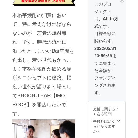
る
お名前
へご記
お伝え
ム可。
可能な
信できる可
このプロ
ご記入
を掲載
入くだ
いたし
漢字・
お名前
くださ
能性の幅
致しま
ジェクト
さい。
ます♪
ひらが
（又は
い。 ・
本格芋焼酎の消費におい
す（希
・掲載
≪主な
を、より多
な・カ
ニック
は、
All-In方
公序良
望者の
不要の
ノウハ
タカナ
ネー
て、特に考えなければなら
俗に反
く広げさせ
み／
式
です。
方は備
ウ≫ ●
のみ記
ム）を
さない
ニック
て頂いてい
考欄へ
企業理
ないのが「若者の焼酎離
載OK。
10文字
目標金額に
お名前
ネーム
【不
念の作
※英数字
ます！
以内で
でお願
可）。
関わらず、
要】と
れ」です。時代の流れに
り方と
不可で
備考欄
い致し
・掲載
ご記入
浸透の
す）。
へご記
2022/05/31
ます。
沿ったかっこいいBar空間を
可能な
くださ
仕方 ●
・掲載
入くだ
お名前
23:59:59
ま
い。 ・
飲食店
可能な
さい。
創出し、若い世代もかっこ
（又は
公序良
マネジ
お名前
・掲載
でに集まっ
ニック
俗に反
メント
（又は
不要の
よく本格芋焼酎が飲める場
ネー
た金額が
さない
と経営
ニック
方は備
ム）を
お名前
●ミニマ
ネー
所をコンセプトに建築。幅
考欄へ
ファンディ
10文字
でお願
ム本部
ム）を
【不
以内で
ングされま
い致し
広い世代が語りあう場とし
での多
15文字
要】と
備考欄
ます。
店舗展
以内で
ご記入
す。
へご記
てSHOCHU BAR【IMO
開 ●1～
備考欄
くださ
入くだ
20店舗
へご記
い。 ・
ROCK】を開店したいで
さい。
までの
入くだ
公序良
支援に関するよ
・掲載
企業
さい。
俗に反
す。
くある質問
不要の
フェー
・公序
さない
方は備
ズの在
良俗に
手数料はいく
お名前
考欄へ
り方 ●
反さな
らかかります
でお願
【不
人財育
いお名
か？
い致し
要】と
成と評
前でお
ます。