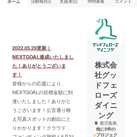
活動報告
支援者
仲間募集
コメント
ホーム
8
99
2022.05.29更新｜
NEXTGOAL達成いたしまし
株式会
た！ありがとうございま
社グッ
す！
ドフェ
皆様からの応援により、
NEXTGOALの目標金額に到
ローズ
達いたしました！ありがと
ダイニ
うございます！公言通り映
ング
え写真スポットの創出にと
鹿児島県
りかかります！クラウド
他に5件の
プロジェク
ファンディング挑戦も5月31