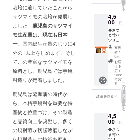
いて
を取り
選
要】と
択
****** ・
出し
す
栽培に適していたことから
ご記入
2013.09
る
株式会
て、減
くださ
これまでと
4,5
社グッ
サツマイモの栽培が発展し
塩にて
い。 ・
ドフェ
00
手作り
は完全にコ
公序良
円
ました。
鹿児島のサツマイ
ローズ
してい
俗に反
ンセプトの
◆さつ
ダイニ
ます。
さない
モ生産量は、現在も日本
ま竹ハ
異なる【 旬
ングの
着色料
お名前
ツリ
HP内に
や保存
でお願
感酒場
一。
国内総生産量のじつに4
カップ
お名前
料は一
い致し
支援
HAZERU（
（文字
を掲載
切使用
ます。
者：
分の1以上をしめます。そし
ロゴ
致しま
ハゼル） 】
してお
8人
ver）
す（希
てこの豊富なサツマイモを
りませ
お届
をオープ
竹の形
望者の
ん。こ
け予
ン。 年間
状を最
原料とし、鹿児島では芋焼
み／
定：
しょう
も活か
2022
ニック
に含ま
3000本のワ
酎造りが定着しました。
年07
した
ネーム
れる辛
インを出
こ
月
コップ
可）。
の
味成分
リ
は、表
す！
・掲載
タ
は、食
鹿児島は薩摩藩の時代か
ー
面の皮
可能な
ン
物の殺
詳細を見る
を
を削る
お名前
選
菌作用
ら、本格芋焼酎を重要な特
択
2013.11
ハツリ
（又は
す
や血行
る
加工で
ニック
テイクアウ
促進し
産物と位置づけ、その製造
4,5
なだら
ネー
て冷え
ト業態も兼
かな凹
00
と品質向上を奨励し、多く
ム）を
性を改
円
ね備えた手
凸を作
10文字
善する
◆さつ
の焼酎蔵が切磋琢磨しなが
り持ち
以内で
ほか、
作りピッ
ま竹ハ
やすい
備考欄
胃液の
ツァ＆ロ
ら焼酎造りの技術を磨き上
ツリ
です。