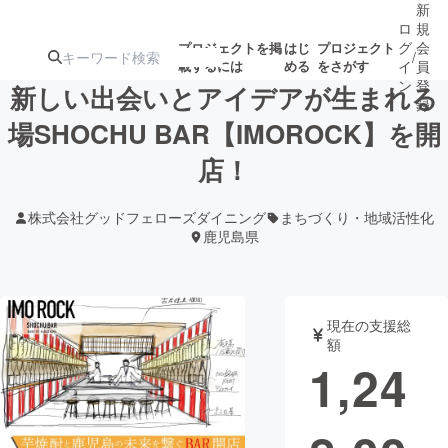
新
ロ
規
グ
会
プロジェクトを掲
はじ
プロジェクト
/
載するには
める
をさがす
イ
員
ン
登
新しい出会いとアイデアが生まれる
録
場SHOCHU BAR【IMOROCK】を開
店！
人気のプロ
注目のリ
注目の新着プロ
募集終了が近いプ
もうすぐ公開
ジェクト
ターン
ジェクト
ロジェクト
されます
株式会社グッドフェローズダイニング
まちづくり・地域活性化
鹿児島県
アート・写真
音楽
テクノロジー・ガジェット
ゲーム・サ
現在の支援総
額
1,24
映像・映画
書籍・雑誌
ビジネス・起業
チャレンジ