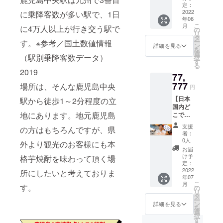
より、
いて
提灯に
商品の
定：
お名前
方は備
天然素
国カフェ
****** ・
かこま
2022
に乗降客数が多い駅で、1日
ラベル
を掲載
考欄へ
材で味
株式会
年06
れなが
HOMIBING
に表記
致しま
【不
わう雰
こ
社グッ
月
に4万人以上が行き交う駅で
ら美味
されま
の
す（希
要】と
】をオープ
囲気が
リ
ドフェ
しい焼
す
タ
望者の
ご記入
和みや
ー
す。※参考／国土数値情報
ローズ
ン。
酎を♪
******H
ン
み／
詳細を見る
くださ
癒しを
を
ダイニ
******提
Pへのお
選
ニック
い。 ・
（駅別乗降客数データ）
感じさ
択
ングの
灯＆HP
名前記
す
ネーム
公序良
2019.07
せ、笑
る
HP内に
へのお
載につ
可）。
2019
俗に反
顔にさ
お名前
谷山エリア
77,
名前記
いて
・掲載
さない
せてく
を掲載
載につ
777
****** ・
場所は、そんな鹿児島中央
可能な
活性の金字
お名前
円
れそう
致しま
いて
株式会
お名前
でお願
なアイ
塔【居酒屋
す（希
【日本
駅から徒歩1～2分程度の立
****** ・
社グッ
（又は
い致し
テムで
望者の
国内ど
提灯お
エビスクジ
ドフェ
ニック
ます。
す。
み／
地にあります。地元鹿児島
こでも
よび、
ローズ
ネー
ラ】をオー
******H
ニック
行きま
株式会
ダイニ
ム）を
支援
の方はもちろんですが、県
Pへのお
ネーム
プン。
す！】
社グッ
ングの
10文字
者：
名前記
可）。
代表と
ドフェ
HP内に
0人
以内で
外より観光のお客様にも本
載につ
・掲載
さし飲
ローズ
お名前
備考欄
お届
その他、
いて
可能な
みチ
ダイニ
を掲載
け予
格芋焼酎を味わって頂く場
へご記
****** ・
お名前
ケッ
数々の地域
ングの
定：
致しま
入くだ
株式会
（又は
ト！
2022
HP内に
所にしたいと考えておりま
す（希
さい。
活性イベン
社グッ
ニック
年07
じっく
お名前
望者の
・掲載
こ
ドフェ
月
ト参加・創
ネー
す。
りワイ
を掲載
の
み／
不要の
リ
ローズ
ム）を
ワイ
致しま
出させて頂
タ
ニック
方は備
ー
ダイニ
10文字
と！弊
す
ン
ネーム
詳細を見る
考欄へ
き
を
ングの
以内で
社ノウ
（ニッ
選
可）。
【不
択
HP内に
備考欄
飲食から発
ハウを
クネー
す
・掲載
要】と