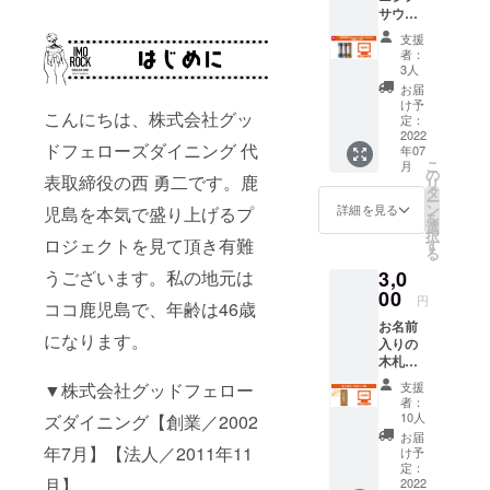
サウナ
かなか想い
メッ
＆天然
セージ
が伝わらな
支援
温泉よ
を送付
者：
い。人間関
りオリ
させて
3人
ジナル
頂きま
係に悩み自
お届
グッズ
す！
け予
問自答の
こんにちは、株式会社グッ
をお届
定：
日々・・・
け！ ◆
2022
ドフェローズダイニング 代
年07
タオル
。
こ
月
の色は5
の
表取締役の西 勇二です。鹿
リ
色！ ブ
タ
ー
ルー、
2006.11
ン
詳細を見る
児島を本気で盛り上げるプ
を
グ
選
常に心配を
択
レー、
ロジェクトを見て頂き有難
す
る
かけた両親
イエ
3,0
うございます。私の地元は
ロー、
を喜ばせた
マンダ
00
円
いと 【 隠れ
ココ鹿児島で、年齢は46歳
リン、
お名前
家 暖手 】
グリー
になります。
入りの
ン より
（南さつま
木札を
お選び
市）
ご用意
くださ
支援
▼株式会社グッドフェロー
して店
い！
者：
内に飾
******H
10人
ズダイニング【創業／2002
2008.07
りま
Pへのお
お届
共に働く仲
す！お
名前記
年7月】【法人／2011年11
け予
店にお
載につ
定：
間と誇りを
月】
立ち寄
2022
いて