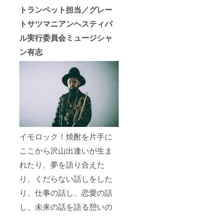
別途直
トランペット担当／グレー
接ご連
絡をし
トサツマニアンヘスティバ
ながら
決めさ
ル実行委員会ミュージシャ
せてい
ただき
ン有志
ます。
※「支援
者様」
の交通
費&宿泊
費は支
援金額
にふく
まれて
おりま
せん。
イモロック！焼酎を片手に
別途実
ここから沢山出逢いが生ま
費にて
ご負担
れたり、夢を語り合えた
をお願
いしま
り、くだらない話しをした
す。 ※
鹿児島
り、仕事の話し、恋愛の話
のグッ
ドフェ
し、未来の話を語る憩いの
ローズ