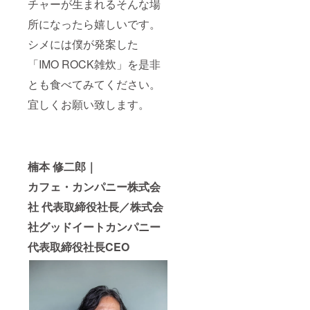
チャーが生まれるそんな場
ネー
ム）を
所になったら嬉しいです。
10文字
以内で
シメには僕が発案した
備考欄
へご記
「IMO ROCK雑炊」を是非
入くだ
さい。
とも食べてみてください。
・掲載
宜しくお願い致します。
不要の
方は備
考欄へ
【不
要】と
ご記入
楠本 修二郎｜
くださ
い。 ・
カフェ・カンパニー株式会
公序良
俗に反
社 代表取締役社長／株式会
さない
社グッドイートカンパニー
お名前
でお願
代表取締役社長CEO
い致し
ます。