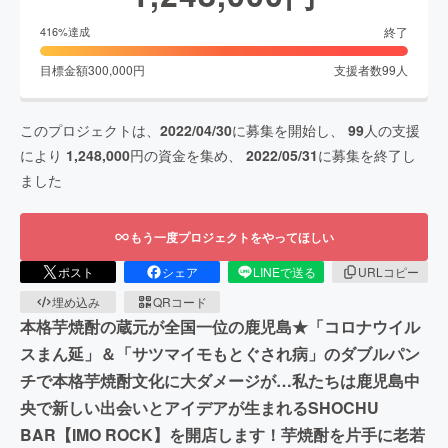
終了
416
%達成
目標金額
300,000
円
支援者数
99
人
このプロジェクトは、
2022/04/30
に募集を開始し、
99
人の支援
により
1,248,000
円の資金を集め、
2022/05/31
に募集を終了し
ました
もう一度プロジェクトをやってほしい
ポスト
シェア
LINEで送る
URLコピー
埋め込み
QRコード
本格芋焼酎の蔵元が全国一位の鹿児島★「コロナウイル
スまん延」＆「サツマイモもとぐされ病」のダブルパン
チで本格芋焼酎文化に大ダメージが…私たちは鹿児島中
央で新しい出会いとアイデアが生まれるSHOCHU
BAR【IMO ROCK】を開店します！芋焼酎を片手に老若