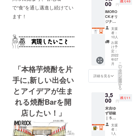
残り40
いて
00
す
入くだ
円
同年11月、
で“食”を通し邁進し続けてい
****** ・
（ニッ
さい。
IMORO
株式会
スタッフを
クネー
・掲載
ます！
CKオリ
社グッ
ム可。
不要の
家族と想
ジナル
ドフェ
漢字・
方は備
い、更に高
ロゴ入
ローズ
ひらが
考欄へ
支援
りTシャ
ダイニ
な・カ
みを目指す
【不
者：
ツ【表
ングの
タカナ
10人
要】と
べく株式会
プリン
HP内に
のみ記
ご記入
お届
ト＆
社 Good
お名前
載OK。
け予
くださ
白】で
を掲載
定：
※英数字
い。 ・
Fellows
す！ ◆
2022
致しま
不可で
公序良
Dining を設
年07
サイズ
す（希
す）。
俗に反
こ
月
／S・
望者の
立。
の
・掲載
「本格芋焼酎を片
さない
リ
M・L・
み／
タ
可能な
お名前
そして、か
ー
XL
ニック
ン
お名前
詳細を見る
でお願
手に,新しい出会い
を
ごんまを盛
******H
ネーム
選
（又は
い致し
択
Pへのお
可）。
す
ニック
り上げた
ます。
る
とアイデアが生ま
名前記
・掲載
ネー
い！という
3,5
載につ
可能な
ム）を
残り11
いて
企業コンセ
00
れる焼酎Barを開
お名前
15文字
円
****** ・
（又は
以内で
プトとの重
末吉ゆ
株式会
ニック
備考欄
店したい！」
なりを感じ
ず胡椒
社グッ
ネー
へご記
｜５個
ドフェ
ム）を
入くだ
セット
ローズ
10文字
さい。
支援
2012.04
（限定
ダイニ
以内で
・公序
者：
12セッ
かごっまふ
ングの
備考欄
1人
良俗に