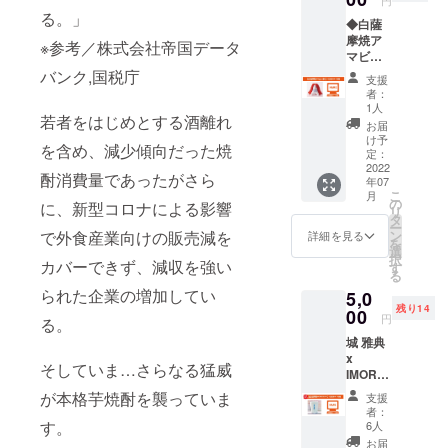
ろんだが、
量〉
中で光
望者の
スなど
す。 何
る。」
50g（常
焼酎がGFD
◆白薩
るもの
み／
にも何
より、
温）
摩焼ア
が現
ニック
でも屈指の
※参考／株式会社帝国データ
度でも
天然素
〈サイ
マビエ
れ、役
ネーム
使用で
材で味
販売量とな
ズ〉横
（赤）
人が赴
バンク,国税庁
可）。
き、軽
わう雰
支援
40mm×
w5cm×
るのは嬉し
いたと
・掲載
くで割
者：
囲気が
縦
h5cm程
ころ姿
可能な
1人
れる心
い限り！
和みや
40mm×
若者をはじめとする酒離れ
度 ・素
を現
お名前
配が少
お届
癒しを
高さ
材:天草
し、
（又は
け予
ないの
感じさ
55mm
を含め、減少傾向だった焼
陶石(熊
「私は
定：
2015.04
ニック
でご年
せ、笑
******H
本産）
2022
海中に
ネー
配や子
顔にさ
鹿児島を飲
酎消費量であったがさら
Pへのお
年07
・江戸
住むア
ム）を
供さ
せてく
こ
名前記
月
食から本気
時代、
マビエ
の
10文字
ん、人
に、新型コロナによる影響
れそう
リ
載につ
肥後国
と申す
タ
以内で
で盛り上げ
気のア
なアイ
ー
いて
（熊
者な
ン
で外食産業向けの販売減を
備考欄
詳細を見る
ウトド
テムで
る覚悟の組
を
****** ・
本）の
り」
選
へご記
アにも
す。
択
株式会
海に現
織 『かごん
カバーできず、減収を強い
「これ
す
入くだ
重宝さ
******H
る
社グッ
れた妖
から6年
さい。
れてお
ま飲食大
Pへのお
ドフェ
られた企業の増加してい
5,0
怪。毎
諸国で
・掲載
りま
名前記
ローズ
学』を社内
残り14
夜、海
00
豊作が
不要の
す。 何
円
載につ
る。
ダイニ
中で光
続く」
設立。
方は備
より、
いて
ングの
城 雅典
るもの
「疫病
考欄へ
天然素
****** ・
HP内に
x
が現
がはや
【不
材で味
そしていま…さらなる猛威
株式会
お名前
IMORO
2015.12
れ、役
れば、
要】と
わう雰
社グッ
を掲載
CK焼酎
人が赴
早々に
ご記入
鹿児島の冬
が本格芋焼酎を襲っていま
囲気が
支援
ドフェ
致しま
カップ
いたと
わたし
くださ
者：
和みや
ローズ
の風物詩を
す（希
◆容
ころ姿
す。
の姿を
6人
い。 ・
癒しを
ダイニ
望者の
量:300c
を現
創るため
写し、
公序良
お届
感じさ
ングの