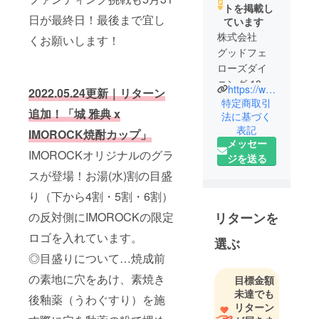
トを掲載し
日が最終日！最後まで宜し
ています
株式会社
くお願いします！
グッドフェ
ローズダイ
ニング 18年
https://www.good-fellows.net/
2022.05.24更新｜リターン
の歩み
特定商取引
追加！「城 雅典 x
2002.07
法に基づく
表記
若干26歳の
IMOROCK焼酎カップ」
メッセー
時、まずは
IMOROCKオリジナルのグラ
ジを送る
地元南九州
スが登場！お湯(水)割の目盛
市を盛り上
げたくて1号
り（下から4割・5割・6割）
店【 レスト
リターンを
の反対側にIMOROCKの限定
ランバー R.
ロゴを入れています。
フラッグス
選ぶ
】（※現、大
◎目盛りについて…焼成前
衆ビストロ
の素地に穴をあけ、素焼き
目標金額
R．）を川辺
未達でも
後釉薬（うわぐすり）を施
に立ち上げ
リターン
る。料理が