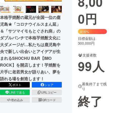
8,00
まちづくり・地域活性化
0
円
本格芋焼酎の蔵元が全国一位の鹿
児島★「コロナウイルスまん延」
CAMPFIRE for Social Good
CAMPFIRE Creation
＆「サツマイモもとぐされ病」の
416%
CAMPFIREふるさと納税
machi-ya
コミュニティ
ダブルパンチで本格芋焼酎文化に
目標金額は
300,000円
大ダメージが…私たちは鹿児島中
央で新しい出会いとアイデアが生
支援者数
まれるSHOCHU BAR【IMO
99
人
ROCK】を開店します！芋焼酎を
片手に老若男女が語りあい、夢を
語れる場を創造します！
募集終了まで残
ポスト
シェア
り
LINEで送る
URLコピー
終了
埋め込み
QRコード