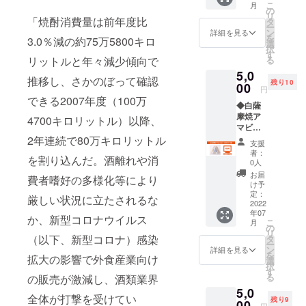
ふ・お
こ
月
鉢】 をオー
ツのサ
く、温
の
ロック
吸い
リ
イズは4
「焼酎消費量は前年度比
かいも
プン。
タ
にも最
物・お
ー
サイ
のは持
ン
適で
詳細を見る
でん…
全席完全個
を
3.0％減の約75万5800キロ
ズ！
ち手が
選
す。 そ
さまざ
択
室は弊社内
Ｓ，
熱くな
す
の他、
まな料
る
リットルと年々減少傾向で
Ｍ，
りにく
お茶や
でも初！
理にお
5,0
Ｌ，２
い特徴
コー
使い頂
推移し、さかのぼって確認
残り10
Ｌより
00
があり
ヒー、
円
けま
お選び
2014.10
ます。
ジュー
できる2007年度（100万
す。 原
◆白薩
くださ
鹿児島
スなど
飲食の新し
材料及
摩焼ア
い！
の文化
4700キロリットル）以降、
にも何
び添加
い可能性を
マビエ
******H
である
度でも
物等の
（白）
2年連続で80万キロリットル
Pへのお
焼酎の
求め、鹿児
使用で
支援
食品表
w5cm×
名前記
お湯割
き、軽
者：
示はお
島では珍し
を割り込んだ。酒離れや消
h5cm程
載につ
りや水
0人
くで割
届け商
度 ・素
い日本酒豊
いて
割り炭
れる心
お届
品のラ
費者嗜好の多様化等により
材:天草
****** ・
酸割
け予
配が少
富な酒場【
ベルに
陶石(熊
株式会
定：
り、も
ないの
厳しい状況に立たされるな
表記さ
炉ばた割
本産）
2022
社グッ
ちろん
でご年
れます
年07
・江戸
ドフェ
烹 一心
ロック
か、新型コロナウイルス
配や子
〈原材
こ
月
時代、
ローズ
の
にも最
供さ
（イチコ
料〉唐
リ
肥後国
ダイニ
（以下、新型コロナ）感染
タ
適で
ん、人
辛子
ー
ロ） 】を
（熊
ングの
ン
す。 そ
詳細を見る
気のア
（九州
を
拡大の影響で外食産業向け
本）の
HP内に
選
の他、
オープン。
ウトド
産）、
択
海に現
お名前
す
お茶や
アにも
柚子、
日本酒が出
る
の販売が激減し、酒類業界
れた妖
を掲載
コー
重宝さ
食塩
5,0
怪。毎
るのはもち
致しま
ヒー、
れてお
全体が打撃を受けてい
〈内容
残り9
夜、海
00
す（希
ジュー
りま
円