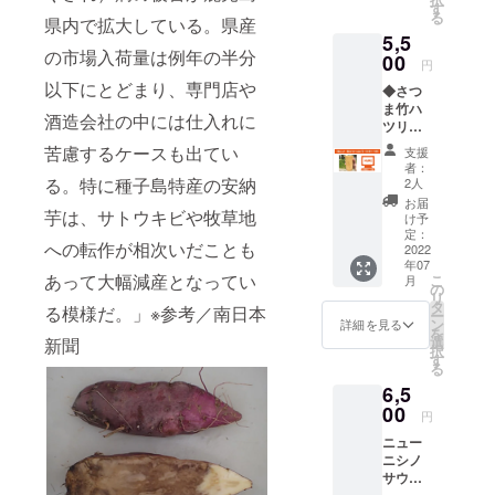
さない
活かし
を入れ
2016.04
す
た。
す（希
可）。
る
要】と
県内で拡大している。県産
お名前
たコッ
ていま
（参考
望者の
地域活性の
・掲載
ご記入
5,5
でお願
プは、
す。 ◎
Wikiped
み／
可能な
くださ
の市場入荷量は例年の半分
企業力とス
い致し
表面の
00
目盛り
ia）
ニック
円
お名前
い。 ・
ます。
皮を削
につい
******H
タッフ皆ん
ネーム
以下にとどまり、専門店や
（又は
公序良
◆さつ
るハツ
て 焼成
Pへのお
可）。
ニック
なやり切る
俗に反
ま竹ハ
リ加工
前の素
名前記
・掲載
酒造会社の中には仕入れに
ネー
さない
ツリ
でなだ
姿勢が評価
地に穴
載につ
可能な
ム）を
お名前
トール
らかな
をあ
苦慮するケースも出てい
いて
お名前
支援
され【 炭焼
10文字
でお願
カップ
凹凸を
け、素
****** ・
者：
（又は
以内で
い致し
き初代 は
（絵ロ
作り持
る。特に種子島特産の安納
焼き後
2人
株式会
ニック
備考欄
ます。
ゴver）
ちやす
釉薬
ぜる 】とし
社グッ
お届
ネー
へご記
芋は、サトウキビや牧草地
竹林面
いで
（うわ
け予
ドフェ
ム）を
て鹿児島中
入くだ
積日本
す。ま
定：
ぐす
ローズ
10文字
さい。
への転作が相次いだことも
一の鹿
2022
央駅アミュ
た、竹
り）を
ダイニ
以内で
・掲載
年07
児島
の性質
施す際
ングの
プラザに
備考欄
あって大幅減産となってい
こ
不要の
月
県。 竹
から氷
の
に穴を
HP内に
へご記
リ
方は備
オープン。
の形状
を入れ
タ
釉薬の
お名前
る模様だ。」※参考／南日本
入くだ
ー
考欄へ
を最も
た冷た
ン
粉で埋
詳細を見る
を掲載
さい。
を
【不
活かし
い飲み
選
新聞
める、
致しま
・掲載
2016.10
択
要】と
たコッ
物は結
す
蛍手
す（希
不要の
る
ご記入
中央駅の第
プは、
露しに
（ほた
望者の
方は備
くださ
6,5
表面の
くく、
るで）
二エリア活
み／
考欄へ
い。 ・
皮を削
00
温かい
と呼ば
ニック
円
【不
性地域とし
公序良
るハツ
ものは
れる装
ネーム
要】と
俗に反
ニュー
リ加工
て【 鳥門米
持ち手
飾技法
可）。
ご記入
さない
ニシノ
でなだ
が熱く
で作ら
・掲載
門うまいも
くださ
お名前
サウナ
らかな
なりに
れてい
可能な
い。 ・
でお願
ん。ちょう
＆天然