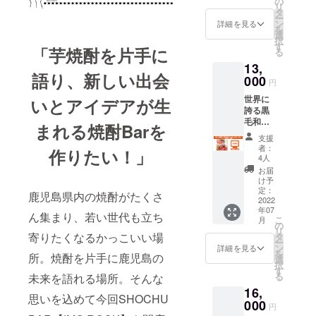
の
や水割
炭酸割
ローズ
リ
えられるよ
バー
株式会
タ
りはも
りなど
ダイニ
ー
グ！肉
社グッ
ン
ちろ
詳細を見る
う【牛タン
が楽し
ングの
を
汁が溢
ドフェ
選
ん、ス
め、た
HP内に
と蕎麦 さえ
択
れま
ローズ
す
リムな
くさん
お名前
「芋焼酎を片手に
る
す！
木】を福岡
ダイニ
トール
呑みた
を掲載
13,
【内容
ングの
グラス
い方に
中洲に共同
致しま
語り、新しい出会
量】
000
HP内に
をイ
もおス
円
す（希
出店として
150g×9
お名前
メージ
スメの
望者の
世界に
個 原材
いとアイデアが生
を掲載
オープン。
した形
サイズ
み／
誇る黒
料及び
致しま
状は
感で
ニック
毛和牛
添加物
す（希
ビール
まれる
焼酎Barを
す。そ
ネーム
とかご
2018.07
等の食
望者の
やカク
の他、
支援
可）。
しま黒
品表示
み／
テル、
者：
谷山活性に
お茶や
・掲載
作りたい！」
豚を
はお届
ニック
4人
ハイ
コー
可能な
拍車がかか
たっぷ
け商品
ネーム
ボール
お届
ヒー、
お名前
り入れ
のラベ
るよう【個
可）。
け予
や最近
ジュー
（又は
た美味
ルに表
定：
・掲載
人気の
スなど
鹿児島県内の焼酎がたくさ
室焼鳥 とり
ニック
いしゃ
2022
記され
可能な
焼酎の
にも何
ネー
年07
ふく】卸本
ぶしゃ
ます
お名前
ん集まり、若い世代も立ち
炭酸割
度でも
ム）を
こ
月
ぶセッ
******H
の
（又は
町をオープ
りなど
使用で
10文字
リ
ト。
Pへのお
寄りたくなるかっこいい場
タ
ニック
が楽し
き、軽
以内で
ン。
ー
【セッ
名前記
ン
ネー
詳細を見る
め、た
くで割
備考欄
を
所。焼酎を片手に鹿児島の
ト内
載につ
選
ム）を
くさん
れる心
へご記
択
容】
いて
す
10文字
呑みた
2019.06
配が少
入くだ
る
未来を語れる場所。そんな
[牛]霜降
****** ・
以内で
い方に
ないの
さい。
生涯飲食人
16,
りスラ
株式会
備考欄
もおス
でご年
思いを込めて今回SHOCHU
・掲載
イス
000
社グッ
として愉し
へご記
スメの
円
配や子
不要の
400g
ドフェ
入くだ