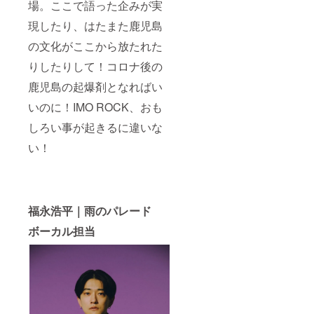
場。ここで語った企みが実
ダイニ
ング店
現したり、はたまた鹿児島
舗まで
お越し
の文化がここから放たれた
いただ
ける場
りしたりして！コロナ後の
合に
は、お
鹿児島の起爆剤となればい
食事代
ともに
いのに！IMO ROCK、おも
こちら
しろい事が起きるに違いな
で負担
いたし
い！
ます。
※お会い
するの
は公共
の場に
限らせ
福永浩平｜雨のパレード
ていた
だきま
ボーカル担当
す。 ※1
回6名様
までの
予約と
させて
いただ
きま