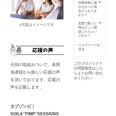
ご記入
価制度
願い致
目標金額に届
くださ
●スケル
しま
かなかった場
い。 ・
トン給
す。
合どうなりま
公序良
与制度
すか？
俗に反
●独立支
さない
援制度
支援で困った
※写真はイメージです
お名前
●イベン
時はどこに相
でお願
ト運営
談したらいい
い致し
●飲食と
ですか？
ます。
地域活
性 ※日
ヘルプページを
本国内
見る
であれ
ばご指
定の場
このプロジェクト
所まで
今回の取組みついて、各関
の問題報告は
こち
伺いま
係者様から嬉しい応援の声
す。
ら
よりお問い合わ
※「西勇
せください
を頂いております。応援の
二」の
交通費
声を記載します。
は別途
ご負担
をお願
いしま
す。 ※
タブゾンビ｜
時間＆
SOIL&"PIMP"SESSIONS
日程は