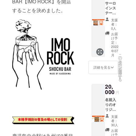
サイズ
BAR【IMO ROCK】を開店
供さ
めるよう朝
方は備
サーロ
[豚]バラ
ローズ
さい。
感で
ん、人
考欄へ
インス
業態もある
300g・
ダイニ
することを決めました。
・掲載
す。そ
気のア
【不
テーキ
上ロー
ングの
不要の
【鳥門米門
の他、
ウトド
要】と
400g
ス300g
HP内に
方は備
お茶や
支援
アにも
ご記入
九州うまい
と、旨
原材料
お名前
考欄へ
者：
コー
重宝さ
くださ
味の強
及び添
もん。】を
を掲載
0人
【不
ヒー、
れてお
い。 ・
いモモ
加物等
致しま
要】と
お届
ジュー
約束の地、
りま
公序良
の２大
の食品
す（希
け予
ご記入
スなど
す。何
俗に反
天文館にて
希少部
表示は
定：
望者の
くださ
にも何
より、
さない
位イチ
2022
お届け
み／
オープン。
い。 ・
度でも
天然素
お名前
年07
ボ、ラ
商品の
ニック
公序良
使用で
材で味
夜は鮨居心
こ
でお願
月
ンプを
ラベル
の
ネーム
俗に反
き、軽
わう雰
リ
い致し
その時
地屋として
に表記
タ
可）。
さない
くで割
囲気が
ー
ます。
の入荷
されま
ン
・掲載
詳細を見る
お名前
九州を表現
れる心
和みや
を
状況で
す
選
可能な
でお願
配が少
癒しを
択
する！
より良
******H
す
お名前
い致し
ないの
感じさ
る
いパー
Pへのお
（又は
ます。
でご年
せ、笑
20,
ツをセ
名前記
ニック
配や子
2019.06
顔にさ
レクト
000
載につ
ネー
円
供さ
せてく
鹿児島にも
してお
いて
ム）を
ん、人
れそう
名前入
贈りし
****** ・
10文字
無かった風
気のア
なアイ
りのオ
ます。
株式会
以内で
ウトド
テムで
を！企画ア
リジナ
原材料
社グッ
備考欄
アにも
す。
ル提灯
及び添
ミュプレミ
ドフェ
へご記
支援
重宝さ
******H
を店舗
加物等
ローズ
入くだ
者：
アム館7階に
れてお
Pへのお
に設定
の食品
ダイニ
30人
さい。
りま
名前記
九州初上陸
いたし
表示は
ングの
・掲載
お届
す。何
載につ
ます☆
お届け
HP内に
け予
となる【 韓
鹿児島中央駅は九州で3番目
不要の