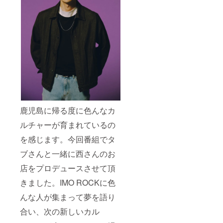
す。
******H
Pへのお
名前記
載につ
いて
****** ・
株式会
社グッ
ドフェ
ローズ
ダイニ
ングの
HP内に
鹿児島に帰る度に色んなカ
お名前
を掲載
ルチャーが育まれているの
致しま
を感じます。今回番組でタ
す（希
望者の
ブさんと一緒に西さんのお
み／
ニック
店をプロデュースさせて頂
ネーム
可）。
きました。IMO ROCKに色
・掲載
可能な
んな人が集まって夢を語り
お名前
合い、次の新しいカル
（又は
ニック