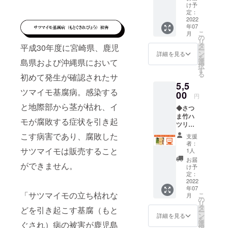
み／
c ◆素
し、
人々に
け予
俗に反
せ、笑
に、『 鹿児
HP内に
ニック
材:磁器
「私は
定：
見せな
さない
顔にさ
お名前
ネーム
島クリスマ
（天草
2022
海中に
さい」
お名前
せてく
を掲載
可）。
年07
陶石）
住むア
と告
スマーケッ
でお願
れそう
致しま
こ
月
・掲載
◆鋳込
マビエ
の
げ、海
い致し
なアイ
す（希
ト』初開催
リ
可能な
み成形
と申す
タ
へと
平成30年度に宮崎県、鹿児
ます。
テムで
望者の
ー
お名前
◆焼成
☆
者な
ン
戻って
詳細を見る
す。
み／
を
（又は
温度
島県および沖縄県において
り」
選
いっ
******H
ニック
択
ニック
1260℃
「これ
す
た。
Pへのお
ネーム
る
2016.03
ネー
初めて発生が確認されたサ
（ガス
から6年
（参考
名前記
可）。
ム）を
5,5
窯還元
諸国で
BIGダディー
Wikiped
載につ
・掲載
ツマイモ基腐病。感染する
10文字
焼成）
00
豊作が
ia）
円
いて
みたいな島
可能な
以内で
◆直径
続く」
******H
****** ・
と地際部から茎が枯れ、イ
お名前
備考欄
◆さつ
国生活に憧
80mm
「疫病
Pへのお
株式会
（又は
へご記
ま竹ハ
高さ
がはや
名前記
れスタッフ
モが腐敗する症状を引き起
社グッ
ニック
入くだ
ツリ
100mm
れば、
載につ
ドフェ
ネー
の福利厚生
さい。
トール
お湯(水)
早々に
こす病害であり、腐敗した
いて
支援
ローズ
ム）を
・掲載
カップ
割の目
も兼ねた協
わたし
****** ・
者：
ダイニ
10文字
不要の
（文字
サツマイモは販売すること
盛り
の姿を
1人
株式会
同出店【 石
ングの
以内で
方は備
ロゴ
（下か
写し、
社グッ
お届
HP内に
備考欄
垣ヴィレッ
ができません。
考欄へ
ver）
ら4割・
人々に
け予
ドフェ
お名前
へご記
【不
竹林面
5割・6
定：
見せな
ジ チェリー
ローズ
を掲載
入くだ
要】と
積日本
2022
割）の
さい」
ダイニ
致しま
＆カビラ 】
さい。
年07
ご記入
一の鹿
反対側
と告
ングの
「サツマイモの立ち枯れな
す（希
こ
・掲載
月
くださ
児島
をオープ
に
の
げ、海
HP内に
望者の
リ
不要の
い。 ・
県。 竹
IMORO
タ
へと
どを引き起こす基腐（もと
お名前
ン。
み／
ー
方は備
公序良
の形状
CKの限
ン
戻って
詳細を見る
を掲載
ニック
を
考欄へ
俗に反
を最も
定ロゴ
ぐされ）病の被害が鹿児島
選
いっ
致しま
ネーム
択
【不