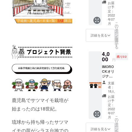
ト）
HP内に
へご記
反さな
お届
るさと屋台
【そお
お名前
入くだ
け予
いお名
村内に【 桜
市認定
を掲載
定：
さい。
前でお
ブラン
2022
致しま
島マグマ
・掲載
願い致
年07
ド】 霧
す（希
不要の
しま
ぐっつぐつ
こ
月
島盆地
望者の
の
方は備
す。
リ
】 をオープ
で育っ
み／
タ
考欄へ
ー
た新鮮
ニック
ン
【不
詳細を見る
ン。
を
な青ゆ
ネーム
選
要】と
択
ずと青
可）。
す
ご記入
る
とうが
2013.04
・掲載
くださ
4,0
らしを
可能な
い。 ・
『スタッフ
残り32
原料と
00
お名前
公序良
円
の夢をカタ
してい
（又は
俗に反
IMORO
ます。
ニック
チに！×地域
さない
CKオリ
とうが
ネー
お名前
活性化プロ
ジナル
らしの
ム）を
でお願
ロゴ入
ジェクト』
余分な
10文字
い致し
支援
りTシャ
水分を
以内で
ます。
者：
の一貫とし
ツ【表
取り除
備考欄
18人
て【 お祭り
裏プリ
き、香
へご記
お届
鹿児島でサツマイモ栽培が
ント＆
りの
酒場魚酎
入くだ
け予
黒】で
もっと
定：
さい。
（ウォン
始まったのは18世紀。
す！
2022
も多い
・掲載
年07
チュウ） 】
******H
ゆず皮
不要の
こ
月
Pへのお
のわず
の
方は備
をオープ
琉球から持ち帰ったサツマ
リ
名前記
かな表
タ
考欄へ
ン。
ー
載につ
皮だけ
ン
【不
詳細を見る
イモの苗がシラス台地での
を