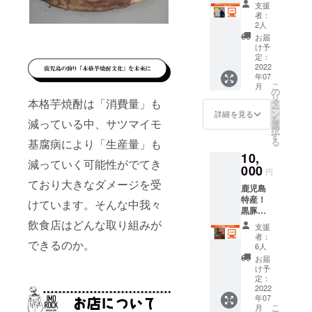
凹凸を
くい特
ます。
お名前
支援
公序良
い致し
温泉よ
作り持
徴があ
ちん横丁店
ガラス
者：
（又は
俗に反
ます。
りオリ
ちやす
りま
2人
質の釉
ニック
さない
】をオープ
ジナル
いで
す。鹿
薬が光
お届
ネー
お名前
グッズ
ン。
す。ま
児島の
け予
を透過
ム）を
でお願
をお届
た、竹
定：
文化で
するの
10文字
い致し
け！ ◆
2022
の性質
ある焼
が特徴
以内で
ます。
2017.05
年07
サウナ
から氷
酎のお
です。
備考欄
こ
月
ハット
を入れ
中心地と郊
の
湯割り
また、
へご記
リ
はフ
た冷た
本格芋焼酎は「消費量」も
タ
や水割
お湯や
入くだ
外を結ぶ研
ー
リーサ
い飲み
ン
りはも
詳細を見る
水と良
さい。
を
修施設兼居
減っている中、サツマイモ
イズで
物は結
選
ちろ
く混ざ
・掲載
択
す。 色
露しに
す
ん、ス
酒屋【鳥門
るよう
不要の
る
基腐病により「生産量」も
は、グ
くく、
リムな
に、底
方は備
米門うまい
10,
レー、
温かい
トール
部には
考欄へ
減っていく可能性がでてき
ネイ
もん。谷山
000
ものは
グラス
丸みを
円
【不
ビー、
持ち手
をイ
つけて
ており大きなダメージを受
店 飲食
要】と
鹿児島
イエ
が熱く
メージ
いま
ご記入
LAB】をオー
特産！
ローの3
なりに
けています。そんな中我々
した形
す。
くださ
黒豚な
色より
くい特
プン。
状は
******H
い。 ・
ど黒毛
お選び
飲食店はどんな取り組みが
徴があ
ビール
Pへのお
支援
公序良
和牛を
くださ
りま
やカク
者：
名前記
俗に反
できるのか。
絶妙な
2018.05
い！
す。鹿
6人
テル、
載につ
さない
バラン
******H
児島の
ハイ
お届
都会でも少
いて
お名前
スで独
Pへのお
文化で
け予
ボール
****** ・
でお願
し働きたい
自配合
名前記
定：
ある焼
や最近
株式会
い致し
したオ
2022
載につ
スタッフの
酎のお
人気の
社グッ
ます。
年07
リジナ
いて
湯割り
焼酎の
ドフェ
ニーズに応
こ
月
ルハン
****** ・