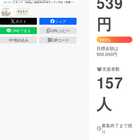
539
円
ポスト
シェア
LINEで送る
URLコピー
153%
埋め込み
QRコード
目標金額は
500,000円
支援者数
157
人
募集終了まで残
り