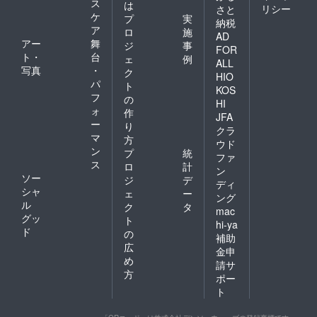
ス
は
リシー
さと
ケ
プ
実
納税
ア
ロ
施
AD
アー
舞
ジ
事
FOR
ト・
台
ェ
例
ALL
写真
・
ク
HIO
パ
ト
KOS
フ
の
HI
ォ
作
JFA
ー
り
クラ
マ
方
ウド
ン
プ
統
ファ
ス
ロ
計
ン
ソー
ジ
デ
ディ
シャ
ェ
ー
ング
ル
ク
タ
mac
グッ
ト
hi-ya
ド
の
補助
広
金申
め
請サ
方
ポー
ト