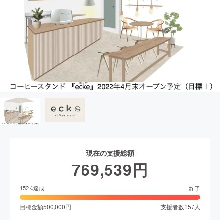
現在の支援総額
769,539
円
終了
153
%達成
目標金額
500,000
円
支援者数
157
人