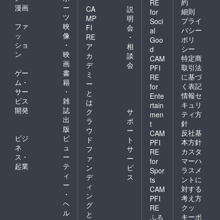
約
RE
漫画
ー
CA
説
細則
for
ツ
MP
明
プライ
Soci
ファ
映
FI
会
バシー
al
ッ
像
RE
・
ポリ
Goo
ショ
・
ア
相
シー
d
ン
映
カ
談
特定商
CAM
画
デ
会
取引法
PFI
ゲー
書
ミ
に基づ
RE
ム・
籍
ー
く表記
for
サー
・
と
情報セ
Ente
ビス
雑
は
キュリ
rtain
開発
誌
ク
サ
ティ方
men
出
ラ
ポ
針
t
版
ウ
ー
反社基
CAM
ビジ
ビ
ド
ト
本方針
PFI
ネ
ュ
フ
サ
カスタ
RE
ス・
ー
ァ
ー
マーハ
for
起業
テ
ン
ビ
ラスメ
Spor
ィ
デ
ス
ントに
ts
ー
ィ
対する
CAM
・
ン
考え方
PFI
ヘ
グ
クッ
RE
ル
と
キーポ
ふる