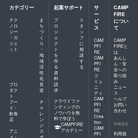
カテゴリー
起案サポート
サ
CAMP
ー
FIRE
テク
ま
プ
ス
ビ
につい
ノロ
ち
ロ
タ
ス
て
ジー
づ
ジ
ッ
・ガ
く
ェ
フ
CAM
CAMP
ジェ
り
ク
に
PFI
FIREと
ット
・
ト
相
RE
は
地
を
談
CAM
あんし
域
作
す
PFI
ん・安
活
る
る
RE
全への
性
資
コ
取り組
化
料
ミュ
み
プロ
音
請
ニ
ニュー
ダク
楽
求
ティ
ス
ト
CAM
ヘルプ
クラウドファ
フー
チ
PFI
お問い
ンディングの
ド・
ャ
RE
合わせ
ノウハウを無
飲食
レ
Crea
料で学ぼう
店
ン
tion
各種規定
CAMPFIRE
ジ
CAM
アカデミー
アニ
ス
利用規
PFI
メ・
ポ