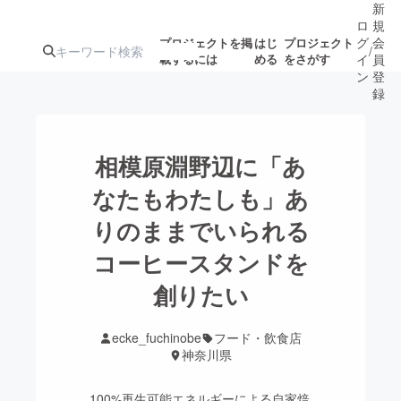
新
ロ
規
グ
会
プロジェクトを掲
はじ
プロジェクト
/
載するには
める
をさがす
イ
員
ン
登
録
人気のプロ
注目のリ
注目の新着プロ
募集終了が近いプ
もうすぐ公開
相模原淵野辺に「あ
ジェクト
ターン
ジェクト
ロジェクト
されます
なたもわたしも」あ
りのままでいられる
アート・写真
音楽
コーヒースタンドを
テクノロジー・ガジェット
創りたい
ゲーム・サ
映像・映画
書籍・雑誌
ecke_fuchinobe
フード・飲食店
神奈川県
ビジネス・起業
チャレンジ
100%再生可能エネルギーによる自家焙