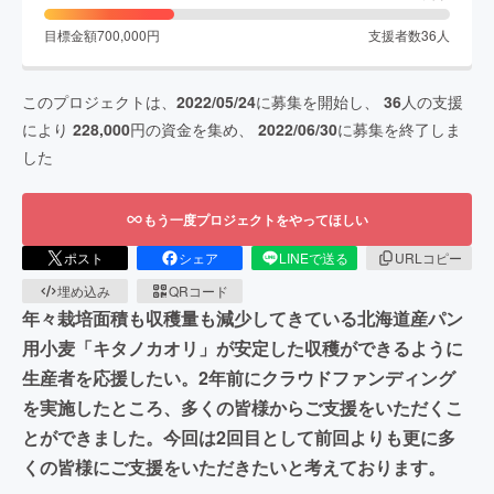
目標金額
700,000
円
支援者数
36
人
このプロジェクトは、
2022/05/24
に募集を開始し、
36
人の支援
により
228,000
円の資金を集め、
2022/06/30
に募集を終了しま
した
もう一度プロジェクトをやってほしい
ポスト
シェア
LINEで送る
URLコピー
埋め込み
QRコード
年々栽培面積も収穫量も減少してきている北海道産パン
用小麦「キタノカオリ」が安定した収穫ができるように
生産者を応援したい。2年前にクラウドファンディング
を実施したところ、多くの皆様からご支援をいただくこ
とができました。今回は2回目として前回よりも更に多
くの皆様にご支援をいただきたいと考えております。