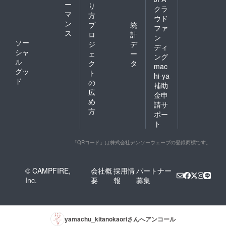
ー
り
1g 推
クラ
マ
定値
方
ウド
ン
プ
統
ファ
ス
ロ
計
ン
ソー
ジ
デ
ディ
シャ
ェ
ー
ング
ル
ク
タ
mac
グッ
ト
hi-ya
ド
の
補助
広
金申
め
請サ
方
ポー
ト
「QRコード」は株式会社デンソーウェーブの登録商標です。
© CAMPFIRE,
会社概
採用情
パートナー
Inc.
要
報
募集
yamachu_kitanokaori
さんへアンコール