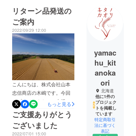
リターン品発送の
ご案内
2022/09/29 12:00
yamac
hu_kit
anoka
ori
こんにちは、株式会社山本
北海道
忠信商店の木嶋です。今回
他に1件の
のプロジェクトにご支援い
プロジェク
もっと見る
トを掲載し
ただき誠にありがとうござ
ご支援ありがとう
ています
いました。改めて御礼申し
特定商取引
ございました
法に基づく
上げます。リターン品は既
表記
2022/07/01 15:00
に発送済みですが、もし届