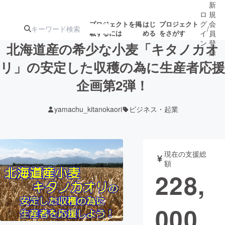
新
ロ
規
グ
会
プロジェクトを掲
はじ
プロジェクト
/
載するには
める
をさがす
イ
員
ン
登
北海道産の希少な小麦「キタノカオ
録
リ」の安定した収穫の為に生産者応援
企画第2弾！
人気のプロ
注目のリ
注目の新着プロ
募集終了が近いプ
もうすぐ公開
ジェクト
ターン
ジェクト
ロジェクト
されます
yamachu_kitanokaori
ビジネス・起業
アート・写真
音楽
現在の支援総
テクノロジー・ガジェット
ゲーム・サ
額
228,
映像・映画
書籍・雑誌
000
ビジネス・起業
チャレンジ