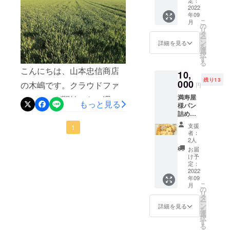
定：
ロール
2022
者へ配布予定のワックス剤
年09
：4個
こ
月
「ストップエース」が入庫
十勝
の
リ
チーズ
タ
ー
しました。天候に関しては
パン：1
ン
詳細を見る
を
個 ブー
選
どれだけ科学技術が進歩し
択
ル：1個
す
る
うまっ
ても人間の手でコントロー
こんにちは、山本忠信商店
10,
しゅパ
残り13
ルすることはできません。
ン：2個
000
の木嶋です。クラウドファ
円
計5種類
地球温暖化が進んでいる現
満寿屋
10個 冷
ンディング開始から一週
もっと見る
様パン
凍での
在では、梅雨の無いはずの
間、ご支援をいただいた皆
詰め合
お届け
わせ 内
となり
北海道でも「蝦夷梅雨」と
支援
様にこの場を借りて、改め
1
容 オ・
ます。
者：
ドゥ・
いわれる長雨が続き、農作
食品表
2人
て感謝いたします。キタノ
ブレ十
示
お届
物に被害が発生することが
勝：2個
（オ・
カオリを取り巻く状況は2年
け予
牧草
ドゥ・
定：
増えてきています。そんな
前と比べても厳しくなって
ロール
2022
ブレ十
年09
：4個
勝） 名
被害を少しでも軽減するた
きております。少しでも多
こ
月
十勝
称：パ
の
リ
チーズ
めに、この「ストップエー
ン 原材
タ
くの収穫ができるように生
ー
パン：1
料：小
ン
詳細を見る
を
ス」を生産者へ配布した
個 ブー
麦粉
産者の方々と協力して取り
選
択
ル：1個
（小麦
す
い。これがこのクラウド
る
組んでまいりますので、引
うまっ
（北海