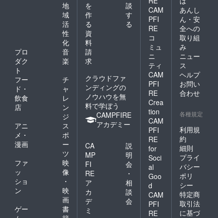
RE
は
地
を
談
に小麦
6.7g
CAM
あんし
を含
域
作
す
脂質
PFI
ん・安
む） 賞
18.5g
活
る
る
RE
全への
味期
炭水化
性
資
コ
取り組
限：製
物
化
料
造日翌
41.3g
ミュ
み
プロ
音
請
日から
食塩相
ニ
ニュー
ダク
楽
求
30日以
当量
ティ
ス
内 凍結
1g 推
ト
CAM
ヘルプ
前の加
定値
クラウドファ
フー
チ
PFI
お問い
熱の有
ンディングの
ド・
ャ
無：加
RE
合わせ
ノウハウを無
飲食
レ
熱して
Crea
料で学ぼう
店
ン
ありま
tion
各種規定
CAMPFIRE
す 加熱
ジ
CAM
調理の
アカデミー
アニ
ス
利用規
PFI
必要
メ・
ポ
約
性：加
RE
漫画
ー
CA
説
熱して
細則
for
ツ
お召し
MP
明
プライ
Soci
上がり
ファ
映
FI
会
バシー
al
くださ
ッ
像
RE
・
ポリ
Goo
い 製造
ショ
・
ア
相
シー
d
場所：
ン
映
カ
談
満寿屋
特定商
CAM
画
デ
会
商店と
取引法
PFI
ゲー
書
かち木
ミ
に基づ
RE
野工