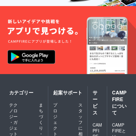
食塩相
上がり
当量
くださ
1g 推
い 製造
定値 食
場所：
品表示
満寿屋
（牧草
商店と
ロー
かち木
ル） 名
野工
称：パ
場 〒
ン 原材
080-
料：小
0111
麦粉
北海道
（小麦
河東郡
（北海
音更町
道十勝
木野東
産））
通13-2-
、バ
55 栄養
ター、
成分表
脱脂
カテゴリー
起案サポート
サ
CAMP
示：
乳、砂
100gあ
ー
FIRE
糖、発
たり
テク
ま
プ
ス
ビ
につい
酵種、
エネル
ノロ
ち
ロ
タ
パン酵
ギー
ス
て
母、食
ジー
づ
ジ
ッ
（Kcal)
塩、モ
366.8K
・ガ
く
ェ
フ
CAM
CAMP
ルトエ
cal た
ジェ
り
ク
に
キス
PFI
FIREと
んぱく
ット
・
ト
相
（一部
質