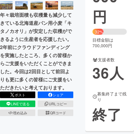
円
まちづくり・地域活性化
年々栽培面積も収穫量も減少して
きている北海道産パン用小麦「キ
CAMPFIRE for Social Good
CAMPFIRE Creation
タノカオリ」が安定した収穫がで
32%
CAMPFIREふるさと納税
machi-ya
コミュニティ
きるように生産者を応援したい。
目標金額は
700,000円
2年前にクラウドファンディング
を実施したところ、多くの皆様か
支援者数
らご支援をいただくことができま
36
人
した。今回は2回目として前回よ
りも更に多くの皆様にご支援をい
ただきたいと考えております。
募集終了まで残
ポスト
シェア
り
LINEで送る
URLコピー
終了
埋め込み
QRコード