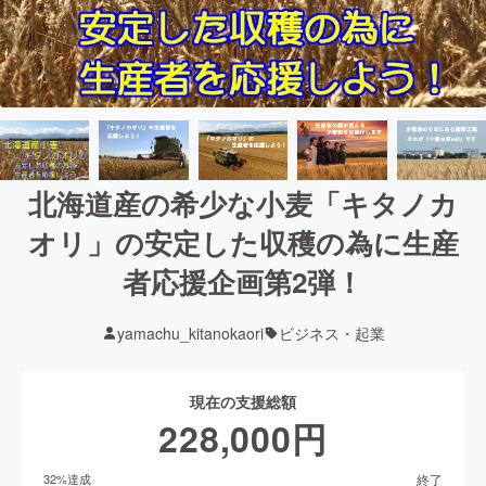
北海道産の希少な小麦「キタノカ
オリ」の安定した収穫の為に生産
者応援企画第2弾！
yamachu_kitanokaori
ビジネス・起業
現在の支援総額
228,000
円
終了
32
%達成