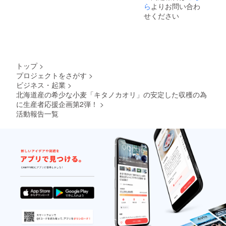
ら
よりお問い合わ
かち木
糖、発
野工
せください
酵種、
場 〒
パン酵
080-
母、食
0111
塩、モ
北海道
ルトエ
河東郡
キス
音更町
（一部
トップ
>
木野東
に小麦
プロジェクトをさがす
>
通13-2-
を含
ビジネス・起業
>
55 栄養
む） 賞
北海道産の希少な小麦「キタノカオリ」の安定した収穫の為
成分表
味期
に生産者応援企画第2弾！
>
示：
限：製
100gあ
造日翌
活動報告一覧
たり
日から
エネル
30日以
ギー
内 凍結
（Kcal)
前の加
168.8K
熱の有
cal た
無：加
んぱく
熱して
質
ありま
5.9g
す 加熱
脂質
調理の
0.9g
必要
炭水化
性：加
物
熱して
32.6g
お召し