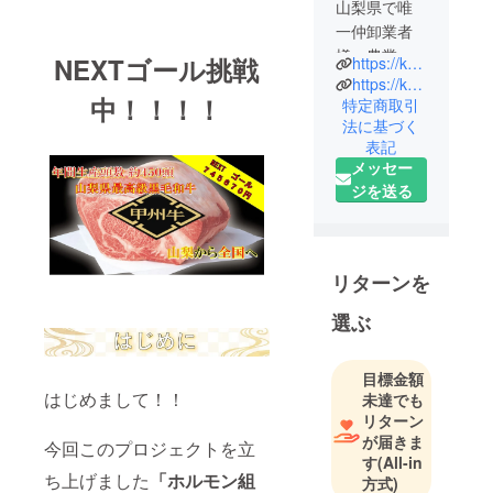
山梨県で唯
一仲卸業者
様、農業協
NEXTゴール挑戦
https://koshu-niku.com/
同組合の認
https://koshu-niku.com/nikuban/
中！！！！
可のもと
特定商取引
法に基づく
『甲州牛一
表記
頭買い』を
メッセー
している炭
ジを送る
火焼肉店を
営んでおり
ます。
山梨県の最
リターンを
高級黒毛和
選ぶ
牛『甲州
牛』を多く
の方に知っ
目標金額
て頂き、山
はじめまして！！
未達でも
梨県の地域
リターン
が届きま
活性化を目
今回このプロジェクトを立
す
(All-in
指していま
ち上げました
「ホルモン組
方式)
す。