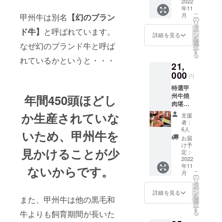
０ｇ×5
2022
プファ
ジナル
リター
います
入れて
年11
個＞ ＋
イヤー
ハン
ンの発
ので、
いる希
こ
月
甲州牛は別名
【幻のブラン
②新開
限定
の
バーグ
送は仕
お好み
少部位
リ
発【希
『プレ
タ
を真空
入れ状
の数量
である
ド牛】
と呼ばれています。
ー
少部位
ミアム
ン
冷凍す
詳細を見る
況等に
をお好
タンを
を
ハン
会員
選
ること
よって
なぜ幻のブランド牛と呼ば
きなタ
通常の
択
バー
カー
す
によっ
前後す
イミン
ハン
る
グ】牛
ド』を
て鮮度
れているかというと・・・
る場合
グでお
バーグ
21,
タン１
発行い
をその
がござ
召し上
とは一
００％
000
たしま
ままに
います
円
がりく
味違う
ハン
した。
お届け
【10％
ださ
肉々し
特選甲
バーグ
いたし
割引券
い。 お
いハン
州牛焼
年間
450頭ほどし
＜１8０
☆
ます。
有効期
いしい
バーグ
肉堪能
ｇ×5個
ご来店
個包装
限】発
焼き方
に仕上
セット
＞＋
いただ
か生産されていな
になっ
行から6
支援
の説明
げまし
５点盛
［お店
けた人
ていま
者：
か月間
書も添
た。お
り＜各
でご利
数分の
6人
すので
いため、甲
州牛を
付しま
召し上
種100ｇ
用いた
最初の
お好き
お届
すので
がり方
＞＆
だける
ドリン
け予
なタイ
お試し
はレモ
見かけることが少
【榎本
10％割
定：
クサー
ミング
くださ
ンと岩
ハン
2022
引券］
ビス
で焼き
い。 当
塩、ブ
年11
バーグ
な
いからです。
(送料込
☆
立てを
店で仕
こ
ラック
月
研究所
み)+お
の
お会計
お召し
入れて
リ
ペッ
監修】
礼の手
タ
金額か
上がり
いる希
ー
パーが
甲州牛
紙 ①都
ン
ら毎回
詳細を見る
くださ
少部位
を
一押
また、甲州牛は他の黒毛和
ハン
内有名
選
５％割
い。 ※
である
択
し。 当
バーグ
ハン
す
引
リター
タンを
る
店オリ
牛よりも飼育期間が長いた
＜１８
バーグ
☆誕生
ンの発
通常の
ジナル