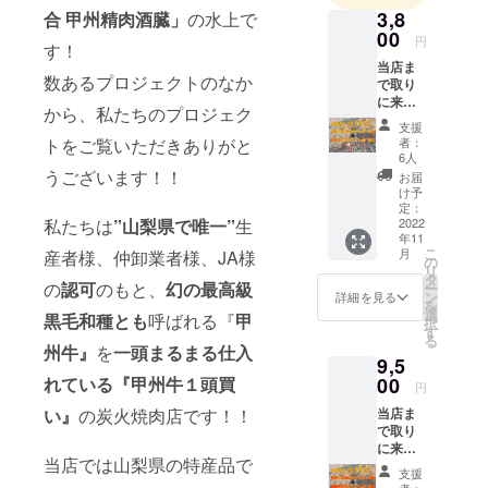
3,8
合 甲州精肉酒臓」
の水上で
焼肉店のハ
00
円
ンバーグ、
す！
当店ま
焼肉セッ
数あるプロジェクトのなか
で取り
ト、是非一
に来て
から、私たちのプロジェク
度『甲州
いただ
支援
ける方
牛』をご賞
トをご覧いただきありがと
者：
限
6人
味いただき
定！！
うございます！！
お届
至福のひと
おため
け予
しセッ
定：
ときを過ご
私たちは
”山梨県で
唯一”
生
ト！！
2022
していただ
年11
甲州牛
こ
月
産者様、仲卸業者様、JA様
100％ハ
きたいで
の
リ
ンバー
タ
す！！
の
認可
のもと、
幻の最高級
ー
グ＜１
ン
詳細を見る
を
８０ｇ×
選
黒毛和種とも
呼ばれる『
甲
択
２個＞
す
る
＋新開
州牛』
を
一頭まるまる仕入
9,5
発【希
少部位
れている『甲州牛１頭買
00
円
ハン
い』
の炭火焼肉店です！！
当店ま
バー
で取り
グ】牛
に来て
タン１
当店では山梨県の特産品で
いただ
００％
支援
ける方
ハン
者：