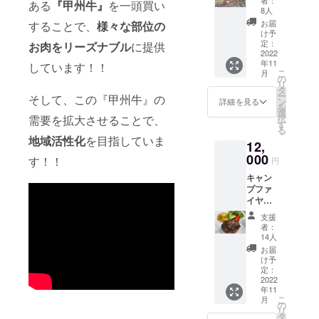
ある
『甲州牛』
を一頭買い
限
バーグ
8人
定！！
＜１8０
お届
することで、
様々な部位の
第二
ｇ×２個
け予
弾！！
＞＋お
定：
お肉を
リーズナブル
に提供
おため
2022
礼の手
年11
しセッ
しています！！
紙 たく
こ
月
ト！！
さんの
の
リ
甲州牛
ご意見
タ
ー
そして、この『甲州牛』の
100％ハ
をいた
ン
詳細を見る
を
ンバー
だいた
選
需要を拡大させることで、
択
グ＜１
為、新
す
る
８０ｇ×
しく
地域活性化
を目指していま
12,
５個＞
キャン
＋新開
000
プファ
す！！
円
発【希
イヤー
キャン
少部位
限定
プファ
ハン
セット
イヤー
バー
を追加
限定価
グ】牛
いたし
支援
格！甲
タン１
ま
者：
州牛
００％
す！！
14人
100％ハ
ハン
当セッ
お届
ンバー
バーグ
トは商
け予
グ＜１
＜１8０
定：
品を取
８０ｇ
2022
ｇ×５個
りに来
年11
×10個＞
＞＋お
ていた
こ
月
＋［お
礼の手
の
だける
リ
店でご
紙 たく
タ
方に送