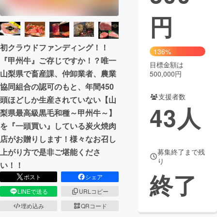
円
まちづくり・地域活性化
初クラウドファンディング！！
CAMPFIRE for Social Good
CAMPFIRE Creation
136%
『甲州牛』ご存じですか！？唯一
CAMPFIREふるさと納税
machi-ya
コミュニティ
目標金額は
山梨県で畜産課、仲卸業者、農業
500,000円
協同組合の認可のもと、年間450
支援者数
頭ほどしか生産されていない【山
43
人
梨県最高級黒毛和種～甲州牛～】
を『一頭買い』している炭火焼肉
店がお贈りします！様々なお召し
上がり方で是非ご堪能くださ
募集終了まで残
り
い！！
終了
ポスト
シェア
LINEで送る
URLコピー
埋め込み
QRコード