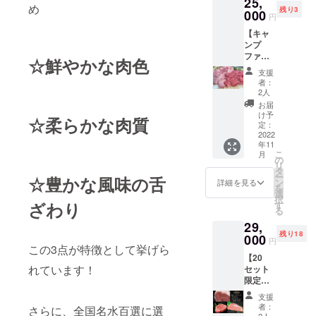
25,
０ｇ×５
専門店
月ご来
送は仕
め
ハン
ハン
残り3
個＞＋
000
「榎本
店でデ
入れ状
円
バーグ
バーグ
［お店
ハン
ザート
況等に
とは一
を真空
【キャ
でご利
バーグ
プレー
よって
味違う
冷凍す
ンプ
用いた
研究
トサー
前後す
肉々し
ること
ファイ
だける
所」監
ビス
☆鮮やかな肉色
る場合
いハン
によっ
ヤー特
10％割
修の甲
※姉
がござ
支援
バーグ
て鮮度
別商品5
引券］
州牛
妹店
者：
います
に仕上
をその
セット
(送料込
100％ハ
2人
『ホル
【10％
げまし
ままに
限定】
み)+お
ンバー
モン問
お届
割引券
た。お
お届け
超希少
礼の手
グ 真空
け予
屋肉番
有効期
☆柔らかな肉質
召し上
いたし
甲州牛
紙 当店
定：
冷凍し
長』で
限】発
がり方
ます。
特選希
2022
自慢の
ている
もラン
行から6
はレモ
個包装
年11
少部位
『甲州
ので、
チを除
か月間
こ
ンと岩
月
になっ
セット
牛』の
の
肉の鮮
きご利
リ
塩、ブ
ていま
＜甲州
希少部
タ
度が高
用いた
ー
ラック
すので
☆豊かな風味の舌
牛タン
位を５
ン
い状態
詳細を見る
だけま
を
ペッ
お好き
300ｇ、
点厳選
選
でお届
す
択
パーが
なタイ
甲州牛
し鮮度
ざわり
す
けしま
※有効期
る
一押
ミング
ハラミ
そのま
す。 一
限は発
し。 当
で焼き
29,
300ｇ＞
まに部
つひと
行（受
店オリ
立てを
残り18
＋［お
000
位ごと
つ個包
け取
円
ジナル
お召し
店でご
この3点が特徴として挙げら
に真空
装に
り）か
ハン
上がり
【20
利用い
冷凍し
なって
ら１年
バーグ
れています！
くださ
セット
ただけ
お届け
います
間とな
を真空
い。 ※
限定】
る10％
いたし
ので、
りま
冷凍す
リター
【至福
割引
ます。
お好み
す。な
支援
ること
ンの発
コー
券］(送
内容は
の数量
者：
お、
さらに、全国名水百選に選
によっ
送は仕
ス】甲
料込
2人