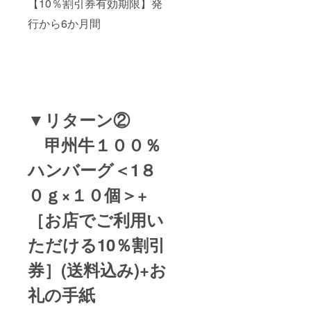
【10％割引券有効期限】発
行から6か月間
▼リターン②
甲州牛１００％
ハンバーグ＜
1
８
０ｇ×
１０個＞
+
［お店でご利用い
ただける10％割引
券］(送料込み)+お
礼の手紙