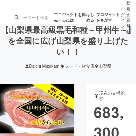
新
ロ
規
グ
会
プロジェクトを掲
はじ
プロジェクト
/
載するには
める
をさがす
イ
員
ン
登
【山梨県最高級黒毛和種～甲州牛～】
録
を全国に広げ山梨県を盛り上げた
い！！
人気のプロ
注目のリ
注目の新着プロ
募集終了が近いプ
もうすぐ公開
ジェクト
ターン
ジェクト
ロジェクト
されます
Daichi Mizukami
フード・飲食店
山梨県
アート・写真
音楽
現在の支援総
テクノロジー・ガジェット
ゲーム・サ
額
683,
映像・映画
書籍・雑誌
300
ビジネス・起業
チャレンジ