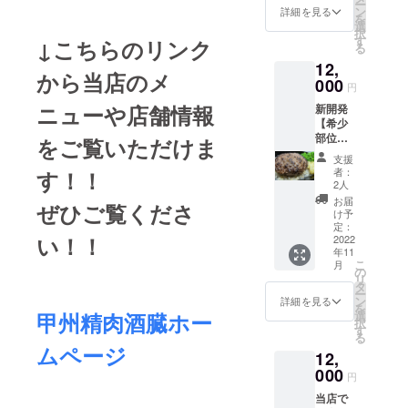
ー
利用い
さんの
ン
料分お
詳細を見る
を
ただけ
ご意見
選
得にお
択
る10％
をいた
す
試しい
↓こちらのリンク
る
割引
だいた
ただけ
12,
券］(送
為、新
るセッ
から当店のメ
料込
000
しく
トで
円
み)+お
キャン
す！！
ニューや店舗情報
新開発
礼の手
プファ
都内有
【希少
紙 都内
イヤー
名ハン
部位ハ
有名ハ
をご覧いただけま
限定
バーグ
ンバー
ンバー
セット
専門店
支援
グ】牛
グ専門
を追加
「榎本
者：
す！！
タン１
店「榎
いたし
2人
ハン
００％
本ハン
ま
バーグ
お届
ぜひご覧くださ
ハン
バーグ
す！！
け予
研究
バーグ
研究
定：
当セッ
所」監
い！！
＜１8０
2022
所」監
トは商
修の甲
年11
ｇ×１０
修の甲
品を取
州牛
こ
月
個＞＋
州牛
の
りに来
100％ハ
リ
［お店
100％ハ
タ
ていた
ンバー
ー
でご利
ンバー
ン
だける
詳細を見る
グ 真空
を
用いた
グ 真空
甲州精肉酒臓ホー
選
方に送
冷凍し
択
だける
冷凍し
す
料分お
ている
る
10％割
ている
得にお
ので、
ムページ
12,
引券］
ので、
試しい
肉の鮮
(送料込
000
肉の鮮
ただけ
度が高
円
み)+お
度が高
るセッ
い状態
当店で
礼の手
い状態
トで
でお届