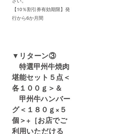
さい。
【10％割引券有効期限】発
行から6か月間
▼リターン③
特選甲州牛焼肉
堪能セット５点＜
各１００ｇ＞＆
甲州牛ハンバー
グ＜１８０ｇ×５
個＞
+［お店でご
利用いただける