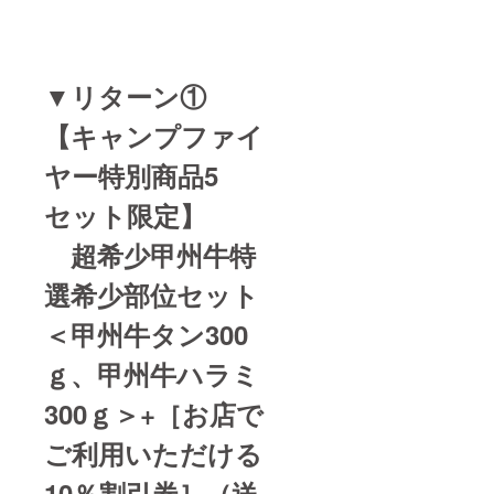
いしい
焼き方
の説明
書も添
付しま
▼リターン①
すので
お試し
【キャンプファイ
くださ
い。 食
ヤー特別商品5
品表示
ラベル
はイ
セット限定】
メージ
となり
超希少甲州牛特
ます。
※リター
選希少部位セット
ンの発
送は仕
＜
甲州牛タン300
入れ状
況等に
よって
ｇ、甲州牛ハラミ
前後す
る場合
300ｇ＞+［お店で
がござ
います
ご利用いただける
【10％
割引券
10
％割引券］（送
有効期