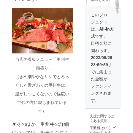
冷凍し
肉々し
を
います
ハン
肉質と
選
できま
ている
いハン
択
バーグ
甘みの
す
せん。
ので、
バーグ
る
＜１８
ある脂
です
このプロ
肉の鮮
に仕上
０ｇ×10
を贅沢
が、当
度が高
げまし
ジェクト
個＞＋
にス
店は甲
い状態
た。 お
［お店
テーキ
州牛を
は、
All-In方
でお届
召し上
でご利
でご堪
一頭買
けしま
がり方
式
です。
用いた
能くだ
いして
す。 一
はレモ
だける
さい。
いるの
目標金額に
つひと
ンと岩
10％割
鮮度そ
で、数
つ個包
塩、ブ
関わらず、
引券］
のまま
量限定
装に
ラック
(送料込
に真空
とはな
2022/09/26
なって
ペッ
当店の看板メニュー「甲州牛
み)+お
冷凍し
ります
います
パーが
23:59:59
ま
礼の手
お届け
が、そ
ので、
一頭盛り」
一押
紙 当店
いたし
の希少
でに集まっ
お好み
し。 当
自慢の
ます。
なタン
（きめ細やかなサシでとろっ
の数量
店オリ
た金額が
『甲州
食品表
やハラ
をお好
ジナル
牛』の
とした舌ざわりの甲州牛は、
示ラベ
ミを特
ファンディ
きなタ
ハン
希少部
ルはイ
別にご
イミン
バーグ
ングされま
脂がしつこくないので幅広い
位を５
メージ
用意さ
グでお
を真空
点厳選
となり
せてい
す。
召し上
冷凍す
世代の方に親しまれていま
し鮮度
ます。
ただき
がりく
ること
そのま
※リター
まし
ださ
によっ
す）
まに部
ンの発
た！ 食
い。 お
て鮮度
支援に関するよ
位ごと
送は仕
品表示
いしい
をその
くある質問
に真空
入れ状
▼そのほか、甲州牛の詳細
ラベル
焼き方
ままに
冷凍し
況等に
手数料はいく
はイ
の説明
お届け
お届け
については、動画をご覧く
よって
らかかります
メージ