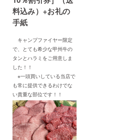
限】発
行から6
料込み
）+お礼の
か月間
手紙
キャンプファイヤー限定
で、とても希少な甲州牛の
タンとハラミをご用意しま
した！！
※一頭買いしている当店で
も常に提供できるわけでな
い貴重な部位です！！