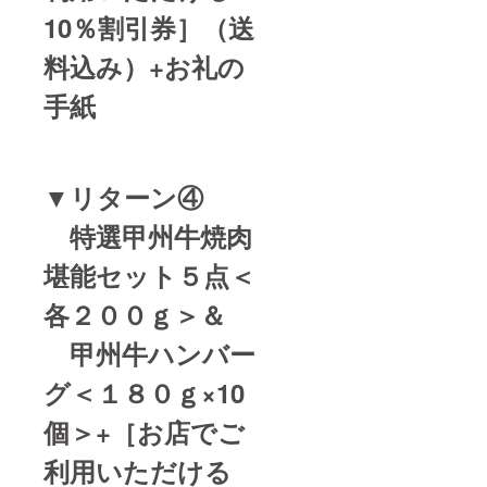
10％割引券］（送
料込み）+お礼の
手紙
▼リターン④
特選甲州牛焼肉
堪能セット５点＜
各２００ｇ＞＆
甲州牛ハンバー
グ＜１８０ｇ×10
個＞
+［お店でご
利用いただける