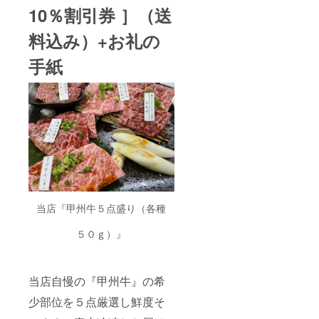
10％割引券 ］（送
料込み）+お礼の
手紙
当店『甲州牛５点盛り（各種
５０ｇ）』
当店自慢の『甲州牛』の希
少部位を５点厳選し鮮度そ