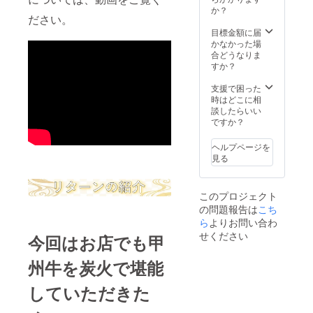
書も添
いたし
いたし
前後す
か？
となり
付しま
ます。
ださい。
ます。
る場合
ます。
すので
個包装
内容は
がござ
目標金額に届
※リター
お試し
になっ
仕入れ
います
かなかった場
ンの発
くださ
ていま
によっ
【10％
合どうなりま
送は仕
い。 食
すので
て異な
割引券
すか？
入れ状
品表示
お好き
ります
有効期
況等に
ラベル
なタイ
が仕入
限】発
支援で困った
よって
はイ
ミング
れ時に
行から6
時はどこに相
前後す
メージ
で焼き
厳選し
か月間
談したらいい
る場合
となり
立てを
た自慢
ですか？
がござ
ます。
お召し
の逸品
います
※リター
上がり
をお届
【10％
ンの発
ヘルプページを
くださ
けいた
割引券
送は仕
見る
い。 ※
しま
有効期
入れ状
リター
す。 そ
限】発
況等に
ンの発
して、
行から6
よって
送は仕
このプロジェクト
都内有
か月間
前後す
入れ状
の問題報告は
こち
名ハン
る場合
況等に
バーグ
ら
よりお問い合わ
がござ
よって
専門店
せください
います
前後す
今回はお店でも甲
「榎本
【10％
る場合
ハン
割引券
がござ
州牛を炭火で堪能
バーグ
有効期
います
研究
限】発
【10％
所」監
していただきた
行から6
割引券
修の甲
か月間
有効期
州牛