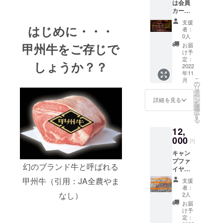
は会員
紙 当店
でお届
す！！
けしま
カード
で仕入
けしま
都内有
す。 一
をおつ
れてい
す。 一
名ハン
つひと
支援
くりい
はじめに・・・
る希少
つひと
バーグ
者：
つ個包
ただい
部位で
つ個包
0人
専門店
装に
たお客
あるタ
装に
甲州牛をご存じで
「榎本
お届
なって
様に限
ンを通
なって
け予
ハン
います
定サー
常のハ
定：
います
バーグ
ので、
しょうか？？
ビスを
2022
ンバー
ので、
研究
お好み
年11
させて
グとは
お好み
所」監
の数量
こ
月
いただ
一味違
の
の数量
修の甲
をお好
リ
いてお
う肉々
タ
をお好
州牛
きなタ
ー
りま
しいハ
ン
きなタ
詳細を見る
100％ハ
イミン
を
す。 そ
ンバー
選
イミン
ンバー
グでお
択
こで今
グに仕
す
グでお
グ 真空
召し上
る
回はま
上げま
召し上
冷凍し
がりく
12,
だ会員
した。
がりく
ている
ださ
カード
000
お召し
ださ
ので、
円
い。 お
をお持
上がり
い。 お
肉の鮮
いしい
キャン
ちでな
方はレ
いしい
度が高
焼き方
プファ
いお客
モンと
焼き方
い状態
幻のブランド牛と呼ばれる
の説明
イヤー
様にお
岩塩、
の説明
でお届
書も添
限定！
店で焼
ブラッ
書も添
甲州牛（引用：JA全農やま
けしま
支援
付しま
①甲州
肉を楽
クペッ
付しま
者：
す。 一
すので
牛100％
しんで
なし）
パーが
2人
すので
つひと
お試し
ハン
いただ
一押
お試し
お届
つ個包
くださ
バーグ
きたく,
し。 当
け予
くださ
装に
い。 当
＜１８
キャン
定：
店オリ
い。 ※
なって
店で仕