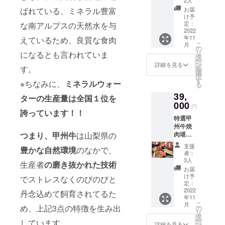
仕入れ
をお好
『甲州
て鮮度
入れ状
州牛３
み)+お
によっ
きなタ
お届
ばれている、ミネラル豊富
精肉酒
をその
況等に
大至福
礼の手
て異な
け予
イミン
臓』で
ままに
よって
セット
紙 焼肉
定：
な南アルプスの天然水を与
ります
グでお
の受け
お届け
前後す
≪シャ
2022
のなか
が仕入
召し上
渡しと
いたし
年11
る場合
トーブ
えているため、良質な食肉
で断ト
れ時に
がりく
なりま
こ
月
ます。
がござ
リアン
ツ的な
の
厳選し
ださ
す。
リ
になるとも言われていま
個包装
います
＆リブ
人気を
タ
た自慢
い。 お
ー
になっ
ロース
誇る部
ン
の逸品
詳細を見る
いしい
受け渡
す。
を
ていま
＆サー
位のタ
選
をお届
焼き方
し時は
択
すので
ロイン
ンとハ
す
けいた
の説明
※ちなみに、
ミネラルウォー
ご本人
る
お好き
＜各約
ラミ。
しま
書も添
確認の
なタイ
39,
200ｇ〉
一頭か
す。 そ
ターの生産量は全国１位を
付しま
ためご
ミング
≫＋
000
ら得ら
して、
すので
円
支援い
で焼き
［お店
誇っています！！
れる量
都内有
お試し
ただい
立てを
特選甲
でご利
も少な
名ハン
くださ
た方の
お召し
州牛焼
用いた
いた
バーグ
い。 ②
身分証
上がり
肉堪能
つまり、甲州牛
は山梨県の
だける
め、出
専門店
当店で
明書の
くださ
セット
10％割
荷頭数
「榎本
仕入れ
支援
ご提示
豊かな自然
環境
のなかで、
い。 ※
５点盛
引券］
の少な
ハン
者：
ている
をお願
リター
り＜各
(送料込
い甲州
3人
バーグ
希少部
いいた
生産者
の磨き抜かれた技術
ンの発
種200ｇ
み)
牛のタ
研究
お届
位であ
しま
送は仕
＞＆
+お礼の
ンやハ
け予
所」監
でストレスなくのびのびと
るタン
す。
入れ状
【榎本
手紙
定：
ラミと
修の甲
を通常
況等に
ハン
2022
当店自
なる
丹念込めて飼育されてるた
州牛
のハン
年11
よって
バーグ
慢の
と、な
100％ハ
バーグ
こ
月
前後す
研究所
め、上記3点の特徴を生み出
『甲州
の
かなか
ンバー
とは一
リ
る場合
監修】
牛』の
タ
食べる
グ 真空
味違う
ー
しています。
がござ
甲州牛
上質な
ン
ことが
詳細を見る