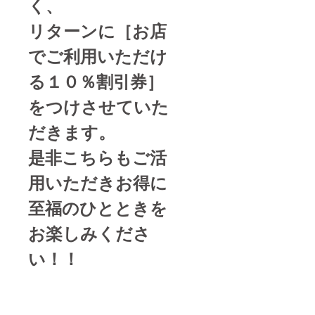
く、
限】発
100％ハ
行から6
ンバー
か月間
リターンに［お店
グ 真空
冷凍し
でご利用いただけ
ている
ので、
肉の鮮
る１０％割引券］
度が高
い状態
をつけさせていた
でお届
けしま
だきます。
す。 一
つひと
是非こちらもご活
つ個包
装に
なって
用いただきお得に
います
ので、
至福のひとときを
お好み
の数量
お楽しみくださ
をお好
きなタ
い！！
イミン
グでお
召し上
がりく
ださ
い。 お