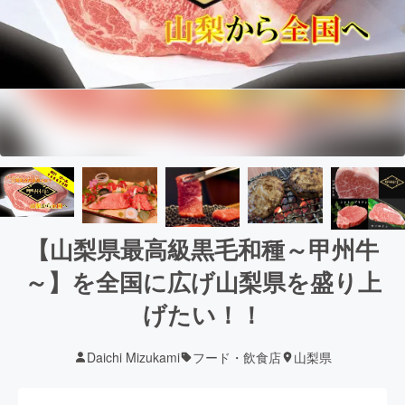
【山梨県最高級黒毛和種～甲州牛
～】を全国に広げ山梨県を盛り上
げたい！！
Daichi Mizukami
フード・飲食店
山梨県