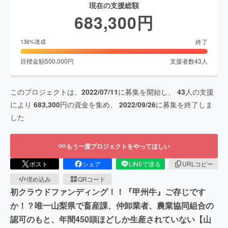
現在の支援総額
683,300
円
終了
136
%達成
目標金額
500,000
円
支援者数
43
人
このプロジェクトは、
2022/07/11
に募集を開始し、
43
人の支援
により
683,300
円の資金を集め、
2022/09/26
に募集を終了しま
した
もう一度プロジェクトをやってほしい
ポスト
シェア
LINEで送る
URLコピー
埋め込み
QRコード
初クラウドファンディング！！『甲州牛』ご存じです
か！？唯一山梨県で畜産課、仲卸業者、農業協同組合の
認可のもと、年間450頭ほどしか生産されていない【山