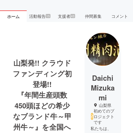
活動報告
支援者
仲間募集
コメント
ホーム
15
43
山梨発!! クラウド
ファンディング初
Daichi
登場!!
Mizuka
『年間生産頭数
mi
450頭ほどの希少
山梨県
初めてのプ
なブランド牛～甲
ロジェクト
です
州牛～』を全国へ
私たちは、