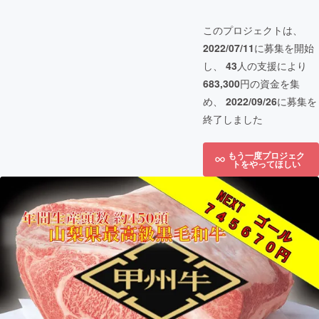
このプロジェクトは、
2022/07/11
に募集を開始
し、
43
人の支援により
683,300
円の資金を集
め、
2022/09/26
に募集を
終了しました
もう一度プロジェク
トをやってほしい