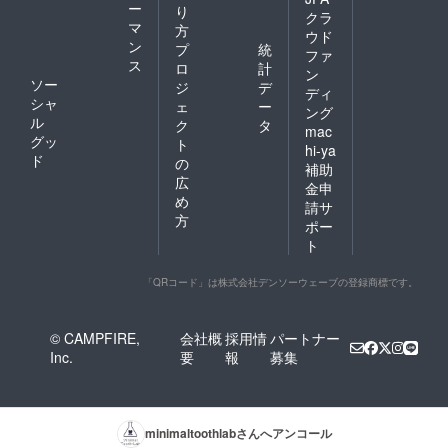
ー
り
クラ
マ
方
ウド
ン
プ
統
ファ
ス
ロ
計
ン
ソー
ジ
デ
ディ
シャ
ェ
ー
ング
ル
ク
タ
mac
グッ
ト
hi-ya
ド
の
補助
広
金申
め
請サ
方
ポー
ト
「QRコード」は株式会社デンソーウェーブの登録商標です。
© CAMPFIRE,
会社概
採用情
パートナー
Inc.
要
報
募集
minimaltoothlab
さんへアンコール