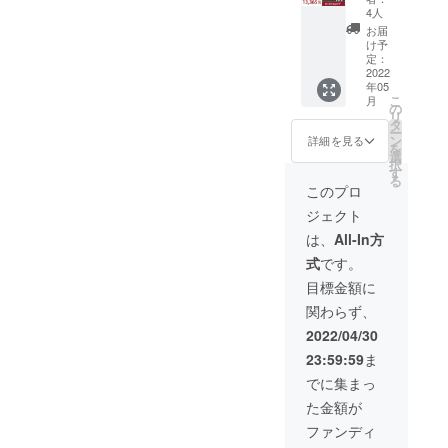
ルソ
ル×2個
使用部
4人
ニック×
（箱サ
材の供
お届
３セッ
イズ：
給状
け予
ト ・
220mm
定：
況、製
13,365
2022
×50mm
造工程
年05
円 ［一
×20mm
上の都
こ
月
般販売
）×2個
の
合等に
リ
予定価
※デザイ
タ
より出
ー
格
ン・仕
ン
荷時期
詳細を見る
を
29,700
様は変
選
が遅れ
択
円の
更にな
す
る場合
る
55%OF
る可能
があり
このプロ
F］ ・
性もご
ます。
ジェクト
本体×3
ざいま
※税込、
個 ・交
す。ご
送料込
は、
All-In方
換式ブ
了承く
みの価
式
です。
ラシ
ださ
格で
ヘッド
い。 ※
す。
目標金額に
×6個 ・
ご注文
関わらず、
充電
状況、
ケーブ
使用部
2022/04/30
ル×3個
材の供
23:59:59
ま
（箱サ
給状
イズ：
況、製
でに集まっ
220mm
造工程
た金額が
×50mm
上の都
×20mm
合等に
ファンディ
）×3個
より出