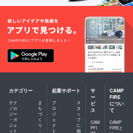
カテゴリー
起案サポート
サ
CAMP
ー
FIRE
テク
ま
プ
ス
ビ
につい
ノロ
ち
ロ
タ
ス
て
ジー
づ
ジ
ッ
・ガ
く
ェ
フ
CAM
CAMP
ジェ
り
ク
に
PFI
FIREと
ット
・
ト
相