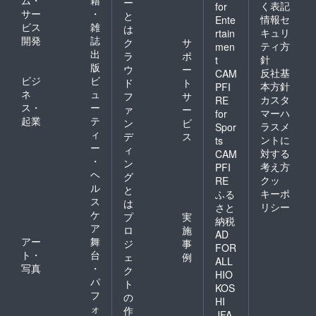
ー
く表記
for
サー
・
と
情報セ
Ente
ビス
雑
は
キュリ
rtain
開発
誌
ク
サ
ティ方
men
出
ラ
ポ
針
t
版
ウ
ー
反社基
CAM
ビジ
ビ
ド
ト
本方針
PFI
ネ
ュ
フ
サ
カスタ
RE
ス・
ー
ァ
ー
マーハ
for
起業
テ
ン
ビ
ラスメ
Spor
ィ
デ
ス
ントに
ts
ー
ィ
対する
CAM
・
ン
考え方
PFI
ヘ
グ
クッ
RE
ル
と
キーポ
ふる
ス
は
リシー
さと
ケ
プ
実
納税
ア
ロ
施
AD
アー
舞
ジ
事
FOR
ト・
台
ェ
例
ALL
写真
・
ク
HIO
パ
ト
KOS
フ
の
HI
ォ
作
JFA