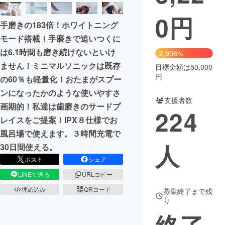
0
円
まちづくり・地域活性化
手磨きの183倍！ホワイトニング
モード搭載！手磨きで追いつくに
CAMPFIRE for Social Good
CAMPFIRE Creation
は6.1時間も磨き続けないといけ
2,906%
CAMPFIREふるさと納税
machi-ya
コミュニティ
ません！ミニマルソニックは既存
目標金額は50,000
円
の60％も軽量化！おたまがスプー
ンになったかのような使いやすさ
支援者数
画期的！私達は歯磨きのサードプ
224
レイスをご提案！IPX８仕様でお
風呂場で使えます。３時間充電で
人
30日間使える。
ポスト
シェア
LINEで送る
URLコピー
埋め込み
QRコード
募集終了まで残
り