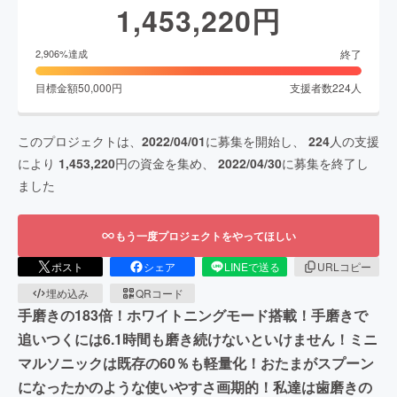
1,453,220
円
終了
2,906
%達成
目標金額
50,000
円
支援者数
224
人
このプロジェクトは、
2022/04/01
に募集を開始し、
224
人の支援
により
1,453,220
円の資金を集め、
2022/04/30
に募集を終了し
ました
もう一度プロジェクトをやってほしい
ポスト
シェア
LINEで送る
URLコピー
埋め込み
QRコード
手磨きの183倍！ホワイトニングモード搭載！手磨きで
追いつくには6.1時間も磨き続けないといけません！ミニ
マルソニックは既存の60％も軽量化！おたまがスプーン
になったかのような使いやすさ画期的！私達は歯磨きの