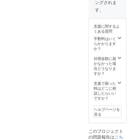
ングされま
※デザイ
荷時期
ン・仕
が遅れ
す。
様は変
る場合
更にな
があり
る可能
ます。
支援に関するよ
性もご
※税込、
くある質問
ざいま
送料込
す。ご
みの価
手数料はいく
了承く
格で
らかかります
ださ
す。
か？
い。 ※
ご注文
目標金額に届
状況、
かなかった場
使用部
合どうなりま
材の供
すか？
給状
況、製
支援で困った
造工程
時はどこに相
上の都
談したらいい
合等に
ですか？
より出
荷時期
ヘルプページを
が遅れ
見る
る場合
があり
ます。
このプロジェクト
※税込、
の問題報告は
こち
送料込