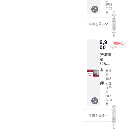
×50mm
造工程
［一般
2022
×20mm
上の都
年05
販売予
） ※デ
合等に
こ
月
定価格
ザイ
の
より出
リ
9,900円
ン・仕
タ
荷時期
ー
の約
様は変
ン
が遅れ
詳細を見る
を
42%OF
更にな
選
る場合
択
F］ ・
る可能
す
があり
る
本体×1
性もご
ます。
9,9
個 ・交
ざいま
※税込、
在庫な
換式ブ
00
す。ご
し
送料込
円
ラシ
了承く
みの価
[先着限
ヘッド
ださ
格で
定
×2個 ・
い。 ※
す。
50%OF
充電
ご注文
F ！] ・
ケーブ
状況、
支援
ミニマ
ル×1個
使用部
者：
ルソ
（箱サ
材の供
10人
ニック×
イズ：
給状
お届
２セッ
220mm
況、製
け予
ト ・
×50mm
定：
造工程
9,900円
2022
×20mm
上の都
年05
［一般
） ※デ
合等に
こ
月
販売予
ザイ
の
より出
リ
定価格
ン・仕
タ
荷時期
ー
19,800
様は変
ン
が遅れ
詳細を見る
を
円の
更にな
選
る場合
択
50%OF
る可能
す
があり
る
F］ ・
性もご