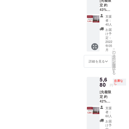
[先着限
ヘッド
造工程
定 約
×2個 ・
上の都
43%OF
充電
合等に
F ！] ・
ケーブ
より出
支援
ミニマ
ル×1個
荷時期
者：
ルソ
（箱サ
40人
が遅れ
ニック×
イズ：
る場合
お届
１ ・
220mm
け予
があり
5,580円
×50mm
定：
ます。
［一般
2022
×20mm
※税込、
年05
販売予
） ※デ
送料込
こ
月
定価格
ザイ
の
みの価
リ
9,900円
ン・仕
タ
格で
ー
の約
様は変
ン
詳細を見る
す。
を
43%OF
更にな
選
択
F］ ・
る可能
す
る
本体×1
性もご
5,6
個 ・交
ざいま
在庫な
換式ブ
80
す。ご
し
円
ラシ
了承く
[先着限
ヘッド
ださ
定 約
×2個 ・
い。 ※
42%OF
充電
ご注文
F ！] ・
ケーブ
状況、
支援
ミニマ
ル×1個
使用部
者：
ルソ
（箱サ
材の供
60人
ニック×
イズ：
給状
お届
１ ・
220mm
況、製
け予
5,680円
定：