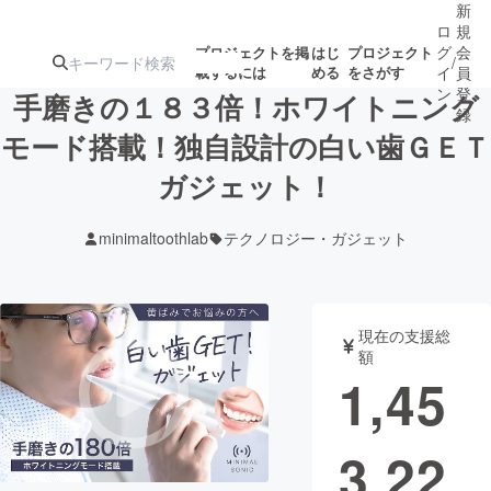
新
ロ
規
グ
会
プロジェクトを掲
はじ
プロジェクト
/
載するには
める
をさがす
イ
員
ン
登
手磨きの１８３倍！ホワイトニング
録
モード搭載！独自設計の白い歯ＧＥＴ
ガジェット！
人気のプロ
注目のリ
注目の新着プロ
募集終了が近いプ
もうすぐ公開
ジェクト
ターン
ジェクト
ロジェクト
されます
minimaltoothlab
テクノロジー・ガジェット
アート・写真
音楽
現在の支援総
テクノロジー・ガジェット
ゲーム・サ
額
1,45
映像・映画
書籍・雑誌
3,22
ビジネス・起業
チャレンジ