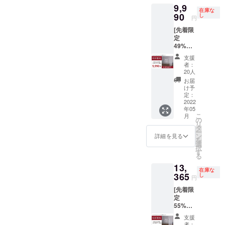
ます。
9,9
本体×2
ざいま
※税込、
在庫な
個 ・交
90
す。ご
し
送料込
円
換式ブ
了承く
みの価
[先着限
ラシ
ださ
格で
定
ヘッド
い。 ※
す。
49%OF
×4個 ・
ご注文
F ！] ・
充電
状況、
支援
ミニマ
ケーブ
使用部
者：
ルソ
ル×2個
材の供
20人
ニック×
（箱サ
給状
お届
２セッ
イズ：
況、製
け予
ト ・
220mm
定：
造工程
9,990円
2022
×50mm
上の都
年05
［一般
×20mm
合等に
こ
月
販売予
）×2個
の
より出
リ
定価格
※デザイ
タ
荷時期
ー
19,800
ン・仕
ン
が遅れ
詳細を見る
を
円の
様は変
選
る場合
択
49%OF
更にな
す
があり
る
F］ ・
る可能
ます。
13,
本体×2
性もご
※税込、
在庫な
個 ・交
365
ざいま
し
送料込
円
換式ブ
す。ご
みの価
[先着限
ラシ
了承く
格で
定
ヘッド
ださ
す。
55%OF
×4個 ・
い。 ※
F ！] ・
充電
ご注文
支援
ミニマ
ケーブ
状況、
者：