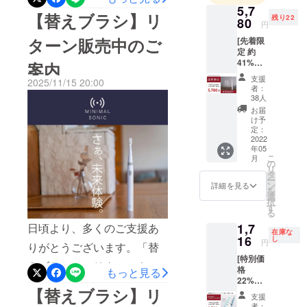
利用下さいませ。引き続
5,7
ご案内させて頂きます。＜
患者様の
【替えブラシ】リ
き、ミニマルソニックをど
残り22
80
円
ニーズを捉
こちらで開催中＞
うぞよろしくお願い申し上
ターン販売中のご
[先着限
え、プロダ
https://camp-
定 約
げます。ミニマルトゥース
クト開発で
41%OF
案内
fire.jp/projects/904818/view
そのペイン
F ！] ・
ラボスタッフ一同
支援
2025/11/15 20:00
ミニマ
（※ミニマルソニック２本目
をクリアす
者：
ルソ
38人
ることがで
のご購入もオススメで
ニック×
お届
きるように
１ ・
け予
す。）この機会に是非、ご
5,780円
定：
日々励んで
［一般
2022
利用下さいませ。引き続
おります。
年05
販売予
こ
月
定価格
今後も様々
の
き、ミニマルソニックをど
リ
9,900円
タ
なアイデア
ー
うぞよろしくお願い申し上
の約
ン
詳細を見る
を
を現実化し
41%OF
選
択
げます。ミニマルトゥース
F］ ・
す
て皆様に新
る
本体×1
ラボスタッフ一同
しい体験を
1,7
日頃より、多くのご支援あ
個 ・交
在庫な
お送りでき
換式ブ
16
し
円
りがとうございます。「替
ラシ
るように精
[特別価
ヘッド
えブラシ」のリターンを販
進してまい
格
×2個 ・
もっと見る
22%OF
充電
ります。
売しておりますので、ご案
【替えブラシ】リ
F ！] ・
ケーブ
支援
交換式
内させて頂きます。＜こち
ル×1個
者：