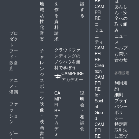
RE
は
地
を
談
CAM
あんし
域
作
す
PFI
ん・安
活
る
る
RE
全への
性
資
コ
取り組
化
料
ミュ
み
プロ
音
請
ニ
ニュー
ダク
楽
求
ティ
ス
ト
CAM
ヘルプ
クラウドファ
フー
チ
PFI
お問い
ンディングの
ド・
ャ
RE
合わせ
ノウハウを無
飲食
レ
Crea
料で学ぼう
店
ン
tion
各種規定
CAMPFIRE
ジ
CAM
アカデミー
アニ
ス
利用規
PFI
メ・
ポ
約
RE
漫画
ー
CA
説
細則
for
ツ
MP
明
プライ
Soci
ファ
映
FI
会
バシー
al
ッ
像
RE
・
ポリ
Goo
ショ
・
ア
相
シー
d
ン
映
カ
談
特定商
CAM
画
デ
会
取引法
PFI
ゲー
書
ミ
に基づ
RE
ム・
籍