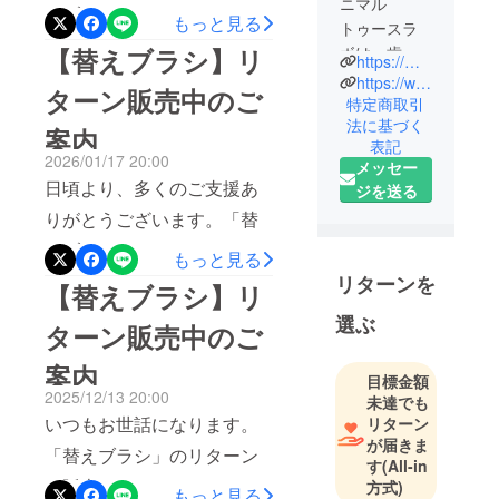
ニマル
えブラシ」のリターンを販
もっと見る
トゥースラ
売しておりますので、ご案
ボは、歯科
【替えブラシ】リ
https://minimalsonic.com/
内させて頂きます。＜こち
コンサルタ
https://www.instagram.com/minimal_sonic/
ターン販売中のご
ント、電動
特定商取引
らで開催中＞https://camp-
法に基づく
歯ブラシマ
案内
fire.jp/projects/914025/view
表記
ニア＆マー
2026/01/17 20:00
メッセー
（※ミニマルソニック２本目
ケティング
日頃より、多くのご支援あ
ジを送る
のご購入もオススメで
メンバー、
りがとうございます。「替
ガジェット
す。）この機会に是非、ご
えブラシ」のリターンを販
プロダクト
もっと見る
利用下さいませ。引き続
ディベロッ
売しておりますので、ご案
リターンを
【替えブラシ】リ
き、ミニマルソニックをど
パーのチー
内させて頂きます。■こちら
選ぶ
ムです。
うぞよろしくお願い申し上
ターン販売中のご
で開催中■https://camp-
常日頃、歯
げます。ミニマルトゥース
案内
科医院のコ
fire.jp/projects/910366/view
目標金額
ラボスタッフ一同
ンサルティ
2025/12/13 20:00
未達でも
（※ミニマルソニック２本目
ング業務か
いつもお世話になります。
リターン
のご購入もオススメで
が届きま
ら医院長様
「替えブラシ」のリターン
す
(All-in
す。）この機会に是非、ご
やスタッフ
を販売しておりますので、
方式)
様、そして
もっと見る