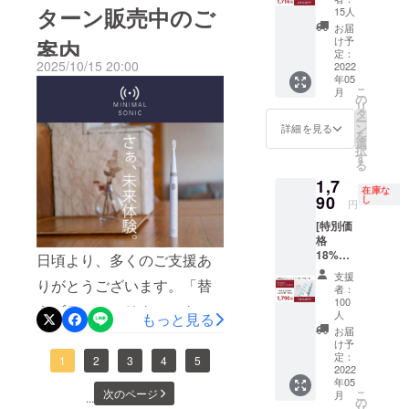
ブラシ
（箱サ
ターン販売中のご
15人
らで開催中＞https://camp-
ヘッド×
イズ：
お届
４個＋
220mm
け予
案内
fire.jp/projects/893669/view
予備1個
×50mm
定：
2025/10/15 20:00
・1,716
2022
×20mm
（※ミニマルソニック２本目
年05
円 ［一
） ※デ
こ
月
般販売
のご購入もオススメで
ザイ
の
リ
予定価
ン・仕
タ
ー
す。）この機会に是非、ご
格
様は変
ン
詳細を見る
を
2,200円
更にな
選
利用下さいませ。引き続
択
の
る可能
す
る
22%OF
性もご
き、ミニマルソニックをど
1,7
F］ ・
ざいま
在庫な
交換式
90
うぞよろしくお願い申し上
す。ご
し
円
ブラシ
了承く
げます。ミニマルトゥース
[特別価
ヘッド
ださ
格
×4個
い。 ※
ラボスタッフ一同
18%OF
（＋予
日頃より、多くのご支援あ
ご注文
F ！] ・
備1個）
状況、
支援
りがとうございます。「替
交換式
※デザイ
使用部
者：
ブラシ
ン・仕
材の供
100
えブラシ」のリターンを販
ヘッド×
様は変
人
給状
もっと見る
４個＋
更にな
況、製
お届
売しておりますので、ご案
予備1個
る可能
け予
造工程
・1,790
定：
性もご
内させて頂きます。■こちら
上の都
1
2
3
4
5
2022
円 ［一
ざいま
合等に
年05
で開催中■https://camp-
般販売
す。ご
より出
次のページ
こ
月
...
予定価
の
了承く
荷時期