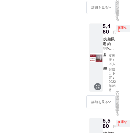
リ
fire.jp/projects/882657/view
格
タ
ださ
が遅れ
ー
2,200円
ン
い。 ※
詳細を見る
る場合
（※ミニマルソニック２本目
を
の
選
ご注文
があり
択
18%OF
す
状況、
のご購入もオススメで
ます。
る
F］ ・
使用部
※税込、
5,4
す。）この機会に是非、ご
交換式
材の供
送料込
在庫な
80
ブラシ
し
給状
みの価
円
利用下さいませ。引き続
ヘッド
況、製
格で
[先着限
×4個
造工程
す。
き、ミニマルソニックをど
定 約
（＋予
上の都
44%OF
備1個）
合等に
うぞよろしくお願い申し上
F ！] ・
※デザイ
より出
支援
ミニマ
げます。ミニマルトゥース
ン・仕
荷時期
者：
ルソ
様は変
20人
が遅れ
ラボスタッフ一同
ニック×
更にな
る場合
お届
１ ・
る可能
け予
があり
5,480円
定：
性もご
ます。
［一般
2022
ざいま
※税込、
年05
販売予
す。ご
送料込
こ
月
定価格
の
了承く
みの価
リ
9,900円
タ
ださ
格で
ー
の約
ン
い。 ※
詳細を見る
す。
を
44%OF
選
ご注文
択
F］ ・
す
状況、
る
本体×1
使用部
5,5
個 ・交
材の供
在庫な
換式ブ
80
し
給状
円
ラシ
況、製