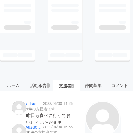
ホーム
活動報告
仲間募集
コメント
支援者
1
7
attsunchan
2022/05/08 11:25
1件
の支援者です
昨日も食べに行ってお
いしくいただきました
yasuda kodomo clinic
2022/04/30 16:55
♪がんばってください❗️
16件
の支援者です