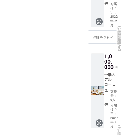
を行っ
お届
てもら
け予
えま
定：
す。 人
2022
年06
数に合
こ
月
わせて
の
リ
内容は
タ
ー
変わり
ン
詳細を見る
を
ます。
選
択
有効期
す
る
限：
1,0
2023年
12月31
00,
日。 受
000
円
け渡し
方法：
中華の
メール
フル
でお送
コース
りしま
料理を
支援
す。ご
ご自宅
者：
来店時
でシェ
0人
に画面
フが作
お届
を確認
りに行
け予
いたし
きま
定：
ます。
す。 ご
2022
年06
自宅の
こ
月
キッチ
の
リ
ンをお
タ