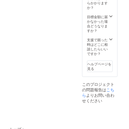
12月31
らかかります
日。 受
か？
け渡し
方法：
目標金額に届
メール
かなかった場
でお送
合どうなりま
りしま
すか？
す。ご
来店時
支援で困った
に画面
時はどこに相
を確認
談したらいい
いたし
ですか？
ます。
ヘルプページを
見る
このプロジェクト
の問題報告は
こち
ら
よりお問い合わ
せください