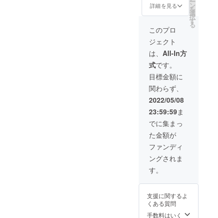
ー
借りし
ン
詳細を見る
を
作り立
選
択
てのお
す
る
料理で
このプロ
パー
ジェクト
ティー
を楽し
は、
All-In方
めま
式
です。
す。 料
理のご
目標金額に
用意可
関わらず、
能数は
10名分
2022/05/08
までと
23:59:59
ま
させて
頂きま
でに集まっ
す。 フ
た金額が
カヒ
レ、伊
ファンディ
勢海
ングされま
老、干
し鮑、
す。
ワイ
ン、紹
興酒付
支援に関するよ
き 有効
くある質問
期限：
2023年
手数料はいく