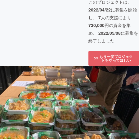
このプロジェクトは、
2022/04/22
に募集を開始
し、
7
人の支援により
730,000
円の資金を集
め、
2022/05/08
に募集を
終了しました
もう一度プロジェク
トをやってほしい