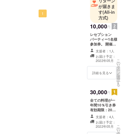
リターン
が届きま
す
(All-in
1
方式)
10,000
円
レセプション
パーティー1名様
参加券。 開催
日 2022年5
支援者：1人
月20,21,23日
お届け予定：
予定 受け渡し方
こ
2022年05月
の
法：メールでお
リ
タ
送りします。ご
ー
ン
来店時に画面を
詳細を見る
を
選
確認いたしま
択
す
す。
る
30,000
円
全ての料理が一
年間10％引き券
有効期限：2022
年6月1日～2023
支援者：4人
年5月31日 受け
お届け予定：
渡し方法：メー
こ
2022年05月
の
ルでお送りしま
リ
タ
す。ご来店時に