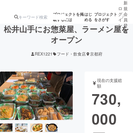
新
ロ
規
グ
会
プロジェクトを掲
はじ
プロジェクト
/
載するには
める
をさがす
イ
員
ン
登
松井山手にお惣菜屋、ラーメン屋を
録
オープン
人気のプロ
注目のリ
注目の新着プロ
募集終了が近いプ
もうすぐ公開
REX1221
フード・飲食店
京都府
ジェクト
ターン
ジェクト
ロジェクト
されます
アート・写真
音楽
現在の支援総
額
730,
テクノロジー・ガジェット
ゲーム・サ
000
映像・映画
書籍・雑誌
ビジネス・起業
チャレンジ