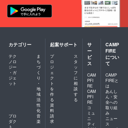
カテゴリー
起案サポート
サ
CAMP
ー
FIRE
テク
ま
プ
ス
ビ
につい
ノロ
ち
ロ
タ
ス
て
ジー
づ
ジ
ッ
・ガ
く
ェ
フ
CAM
CAMP
ジェ
り
ク
に
PFI
FIREと
ット
・
ト
相
RE
は
地
を
談
CAM
あんし
域
作
す
PFI
ん・安
活
る
る
RE
全への
性
資
コ
取り組
化
料
ミュ
み
プロ
音
請
ニ
ニュー
ダク
楽
求
ティ
ス
ト