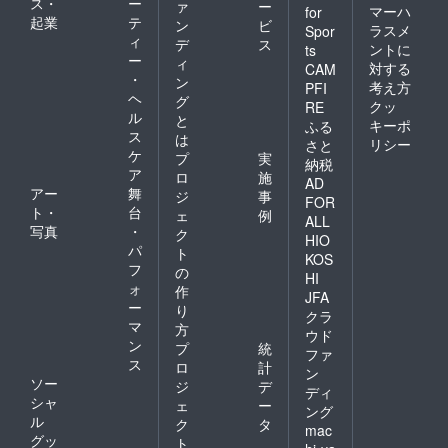
ス・
ー
ァ
ー
マーハ
for
起業
テ
ン
ビ
ラスメ
Spor
ィ
デ
ス
ントに
ts
ー
ィ
対する
CAM
・
ン
考え方
PFI
ヘ
グ
クッ
RE
ル
と
キーポ
ふる
ス
は
リシー
さと
ケ
プ
実
納税
ア
ロ
施
AD
アー
舞
ジ
事
FOR
ト・
台
ェ
例
ALL
写真
・
ク
HIO
パ
ト
KOS
フ
の
HI
ォ
作
JFA
ー
り
クラ
マ
方
ウド
ン
プ
統
ファ
ス
ロ
計
ン
ソー
ジ
デ
ディ
シャ
ェ
ー
ング
ル
ク
タ
mac
グッ
ト