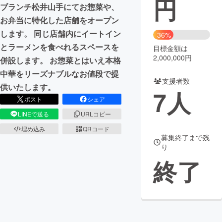
円
ブランチ松井山手にてお惣菜や、
まちづくり・地域活性化
お弁当に特化した店舗をオープン
します。 同じ店舗内にイートイン
36%
とラーメンを食べれるスペースを
目標金額は
CAMPFIRE for Social Good
CAMPFIRE Creation
2,000,000円
併設します。 お惣菜とはいえ本格
CAMPFIREふるさと納税
machi-ya
コミュニティ
中華をリーズナブルなお値段で提
支援者数
供いたします。
7
人
ポスト
シェア
LINEで送る
URLコピー
埋め込み
QRコード
募集終了まで残
り
終了