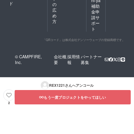
hi-ya
ド
の
補助
広
金申
め
請サ
方
ポー
ト
「QRコード」は株式会社デンソーウェーブの登録商標です。
© CAMPFIRE,
会社概
採用情
パートナー
Inc.
要
報
募集
REX1221
さんへアンコール
もう一度プロジェクトをやってほしい
2