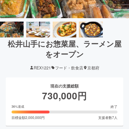
松井山手にお惣菜屋、ラーメン屋
をオープン
REX1221
フード・飲食店
京都府
現在の支援総額
730,000
円
終了
36
%達成
目標金額
2,000,000
円
支援者数
7
人