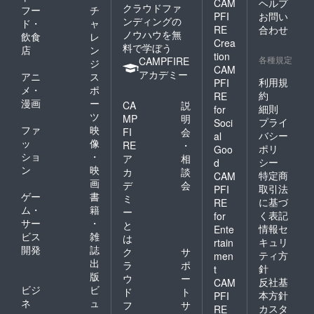
CAM
ヘルプ
クラウドファ
フー
チ
PFI
お問い
ンディングの
ド・
ャ
RE
合わせ
ノウハウを無
飲食
レ
Crea
料で学ぼう
店
ン
tion
各種規定
CAMPFIRE
ジ
CAM
アカデミー
アニ
ス
利用規
PFI
メ・
ポ
約
RE
漫画
ー
CA
説
細則
for
ツ
MP
明
プライ
Soci
ファ
映
FI
会
バシー
al
ッ
像
RE
・
ポリ
Goo
ショ
・
ア
相
シー
d
ン
映
カ
談
特定商
CAM
画
デ
会
取引法
PFI
ゲー
書
ミ
に基づ
RE
ム・
籍
ー
く表記
for
サー
・
と
情報セ
Ente
ビス
雑
は
キュリ
rtain
開発
誌
ク
サ
ティ方
men
出
ラ
ポ
針
t
版
ウ
ー
反社基
CAM
ビジ
ビ
ド
ト
本方針
PFI
ネ
ュ
フ
サ
カスタ
RE