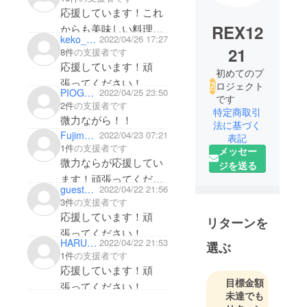
応援しています！これ
REX12
からも美味しい料理を
keko_kuma
2022/04/26 17:27
食べさせて下さい。
21
8件
の支援者です
応援しています！頑
初めてのプ
張ってください！
ロジェクト
PIOGGIA2015
2022/04/25 23:50
です
2件
の支援者です
特定商取引
微力ながら！！
法に基づく
Fujimo03
2022/04/23 07:21
表記
1件
の支援者です
メッセー
微力ならが応援してい
ジを送る
ます！頑張ってくださ
guestd1595bbf95d4
2022/04/22 21:56
い！
3件
の支援者です
応援しています！頑
リターンを
張ってください！
HARUO KITAMURA
2022/04/22 21:53
選ぶ
1件
の支援者です
応援しています！頑
目標金額
張ってください！
未達でも