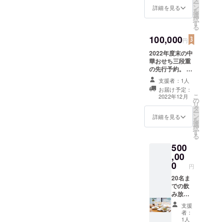
ー
ン
画面を確認いた
詳細を見る
を
選
します。
択
す
る
100,000
円
2022年度末の中
華おせち三段重
の先行予約。 12
月31日に店頭に
支援者：1人
てお渡し致しま
お届け予定：
す。 受け渡し方
こ
2022年12月
の
法：メールでお
リ
タ
送りします。ご
ー
ン
来店時に画面を
詳細を見る
を
選
確認いたしま
択
す
す。
る
500
,00
0
円
20名ま
での飲
み放題
付の
支援
パー
者：
ティー
1人