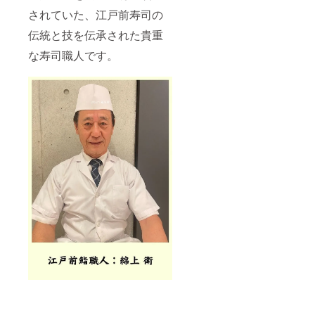
まで）
いたし
されていた、江戸前寿司の
ます
（個別
伝統と技を伝承された貴重
に調整
しま
な寿司職人です。
す） ※
日程変
更は1週
間前ま
でにご
連絡く
ださい
※ ご案
内する
エリア
は希望
に合わ
せて個
別に相
談させ
ていた
だきま
す ※
ホーチ
ミンま
での交
通費お
よび現