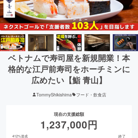
ベトナムで寿司屋を新規開業！本
格的な江戸前寿司をホーチミンに
広めたい【鮨 青山】
TommyShikishima
フード・飲食店
現在の支援総額
1,237,000
円
終了
412
%達成