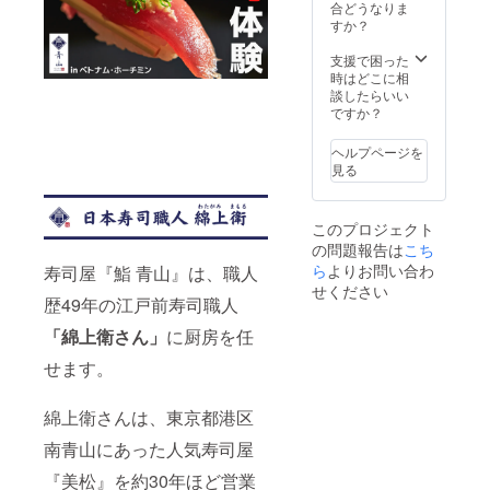
初回来
https://
ンから
初めて
合どうなりま
店から
www.fa
「2週
ベトナ
すか？
6ヶ月間
cebook.
間」と
ムを訪
（もし
com/su
させて
問され
支援で困った
くは
shi.aoy
いただ
る方に
時はどこに相
2023年
ama.so
く予定
とって
談したらいい
12月末
1 ・
です ※
もスペ
ですか？
日ま
LINE
上乗せ
シャル
で）
https://li
支援も
な一日
ヘルプページを
n.ee/Qq
大歓迎
をお楽
見る
13V4l ※
です
しみい
食事券
ただけ
は差額
るプラ
このプロジェクト
のお釣
ンで
の問題報告は
こち
りは出
す。 こ
ません
の機会
ら
よりお問い合わ
寿司屋『鮨 青山』は、職人
（ご注
にベト
せください
意くだ
ナム旅
歴49年の江戸前寿司職人
さい）
行をお
「綿上衛さん」
に厨房を任
※ 有効
楽しみ
期限：
下さ
せます。
初回来
い！ ※ 2
店から
週間前
12ヶ月
までに
綿上衛さんは、東京都港区
間（も
日程調
しくは
整のご
南青山にあった人気寿司屋
2024年
連絡を
8月末日
お願い
『美松』を約30年ほど営業