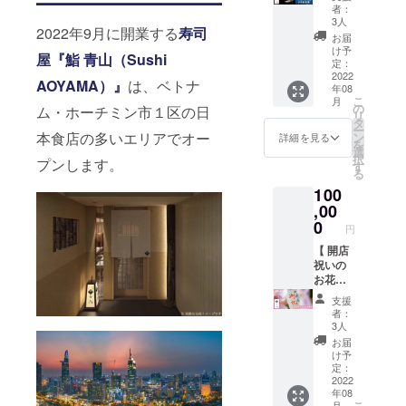
会員の
から
うお願
者：
お連れ
「12ヶ
いいた
3人
2022年9月に開業する
寿司
様分の
月」有
しま
お届
会計に
効／ 当
す。 な
け予
屋『鮨 青山（Sushi
もご利
店での
お、会
定：
用いた
お食事
2022
員番号
AOYAMA）』
は、ベトナ
年08
だけま
に使え
記載の
こ
月
す。
る割引
会員権
の
ム・ホーチミン市１区の日
リ
メール
特典付
をお会
タ
ー
で会員
き会員
計の際
本食店の多いエリアでオー
ン
詳細を見る
を
番号記
権（会
にス
選
択
プンします。
載の会
計25%
タッフ
す
る
員権を
オフ）
までご
100
送りま
をお届
提示く
すの
けしま
,00
ださ
で、期
す。 支
い。 ※
0
円
間内に
援者本
LINEで
保管い
人がご
【 開店
の送付
ただき
来店い
祝いの
を希望
ますよ
ただけ
お花を
の方は
うお願
れば非
贈る 】
備考欄
支援
いいた
会員の
純粋な
に LINE
者：
しま
お連れ
ご支援
ID をご
3人
す。 な
様分の
をした
記入く
お届
お、会
会計に
い方向
ださ
け予
員番号
もご利
けのリ
い。 な
定：
記載の
用いた
ターン
2022
お、当
年08
会員権
だけま
です。
店は
こ
月