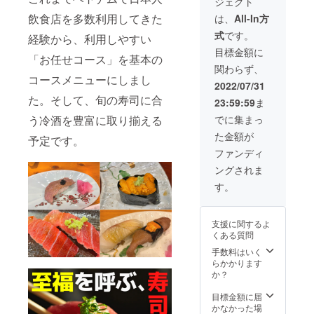
ジェクト
い致し
い。 ※
ます。
をお届
のお釣
ます。
LINEで
※ 掲載
けしま
りは出
飲食店を多数利用してきた
は、
All-In方
■ ご予
の送付
を希望
す。 ※
ません
式
です。
約方法
を希望
するお
提供
経験から、利用しやすい
（ご注
・
の方は
名前を
ディ
意くだ
目標金額に
「お任せコース」を基本の
Facebo
備考欄
「備考
ナーは
さい）
関わらず、
ok
に LINE
欄」に
1名
※ 有効
コースメニューにしまし
https://
ID をご
ご記入
4,00,00
期限：
2022/07/31
www.fa
記入く
くださ
0VND（
初回来
た。そして、旬の寿司に合
23:59:59
ま
cebook.
ださ
い（30
23,500
店から
com/su
い。 な
文字以
円相
3ヶ月間
でに集まっ
う冷酒を豊富に取り揃える
shi.aoy
お、当
内） ※
当）の
（もし
た金額が
ama.so
店は
掲載で
コース
くは
予定です。
1 ・
【事前
きない
料理に
2023年
ファンディ
LINE
予約】
ような
なりま
12月末
ングされま
https://li
が必要
文字列
す ※ 最
日ま
n.ee/Qq
です。
を希望
大6名様
で）
す。
13V4l ※
下記の
された
まで 加
食事券
方法で
場合は
えて、
は差額
ご予約
別途相
店主の
支援に関するよ
のお釣
をお願
談させ
敷島が
くある質問
りは出
い致し
ていた
半日か
ません
ます。
だくこ
けて
手数料はいく
（ご注
■ ご予
とがあ
ホーチ
らかかります
意くだ
約方法
ります
ミンを
か？
さい）
・
※ 掲載
ご案内
※ 有効
Facebo
期間は
いたし
目標金額に届
期限：
ok
オープ
ます。
かなかった場