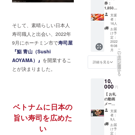
券：
画像を
が必要
1,850,0
お会計
です。
00 VND
の際に
下記の
支援
】 当店
スタッ
方法で
者：
でのお
フまで
ご予約
16人
そして、素晴らしい日本人
食事に
ご提示
をお願
お届
使える
くださ
寿司職人と出会い、2022年
い致し
け予
食事券
い。 ※
定：
ます。
（
2022
9月にホーチミン市で
寿司屋
LINEで
■ ご予
年08
1,850,0
の送付
約方法
こ
月
『鮨 青山（Sushi
00 VND
を希望
の
・
リ
｜
の方は
タ
Facebo
AOYAMA）』
を開業するこ
ー
¥10,500
備考欄
ン
ok
詳細を見る
を
相当）
に LINE
選
https://
とが決まりました。
択
をお届
ID をご
す
www.fa
る
けしま
記入く
cebook.
10,
す。
ださ
com/su
メール
000
い。 な
shi.aoy
円
で送る
お、当
ama.so
【 お礼
食事券
店は
1 ・
の動画
画像を
【事前
LINE
メール
ベトナムに日本の
お会計
予約】
https://li
】 純粋
の際に
が必要
n.ee/Qq
支援
なご支
スタッ
です。
旨い寿司を広めた
13V4l ※
者：
援をし
フまで
下記の
9人
食事券
たい方
ご提示
方法で
は差額
お届
い
向けの
くださ
ご予約
け予
のお釣
リター
い。 ※
定：
をお願
りは出