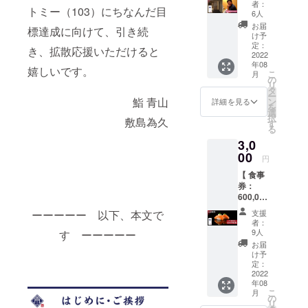
者：
トミー（103）にちなんだ目
したい
う苦悩の隠
6人
方向け
お届
居生活が始
標達成に向けて、引き続
のリ
け予
まった。
ターン
定：
き、拡散応援いただけると
です。
2022
持て余す時
年08
ご支援
嬉しいです。
間から、ふ
こ
月
いただ
の
リ
いた方
と、喜びを
タ
ー
には、
鮨 青山
ン
詳細を見る
見つけた。
を
お店か
選
択
それが
敷島為久
ら「お
す
る
礼の
YouTube に
3,0
メー
よる学習動
ル」を
00
円
画の視聴
送らせ
【 食事
ていた
だった。
券：
だきま
600,000
す。 ※
VND 】
お一人
学ぶって楽
支援
ーーーーー 以下、本文で
当店で
20口ま
者：
しい！
のお食
で購入
9人
す ーーーーー
事に使
するこ
お届
える食
とがで
け予
そして、や
事券（
きます
定：
りたいこと
600,000
2022
※ 上乗
年08
VND｜
が見つかっ
せ支援
こ
月
¥3,500
するこ
の
た。
リ
相当）
とも可