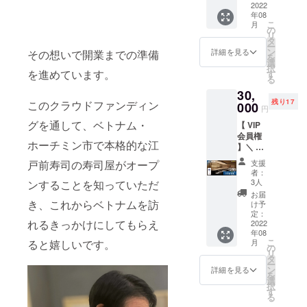
ンで
2022
LINEで
い致し
ません
年08
す。 ご
の送付
ます。
（ご注
こ
月
支援い
を希望
の
■ ご予
意くだ
リ
ただい
の方は
タ
約方法
さい）
ー
た方に
備考欄
ン
・
詳細を見る
その想いで開業までの準備
※ 有効
を
は、お
に LINE
選
Facebo
期限：
択
店から
を進めています。
ID をご
す
ok
お届け
る
「お礼
記入く
https://
から
30,
のメー
ださ
www.fa
2023年
残り17
このクラウドファンディン
ル」と
000
い。 な
cebook.
8月末日
円
「店内
お、当
com/su
まで
グを通して、ベトナム・
【 VIP
の様子
店は
shi.aoy
会員権
がわか
【事前
ama.so
ホーチミン市で本格的な江
】＼ 初
る動
予約】
1 ・
回来店
画」を
が必要
LINE
戸前寿司の寿司屋がオープ
支援
から
送りさ
です。
https://li
者：
「3ヶ
せてい
下記の
3人
ンすることを知っていただ
n.ee/Qq
月」有
ただき
方法で
13V4l ※
お届
効／ 当
き、これからベトナムを訪
ます。
ご予約
け予
食事券
店での
※ お一
定：
をお願
は差額
れるきっかけにしてもらえ
お食事
2022
人20口
い致し
のお釣
年08
に使え
まで購
ます。
りは出
こ
ると嬉しいです。
月
る割引
入する
の
■ ご予
ません
リ
特典付
ことが
タ
約方法
（ご注
ー
き会員
できま
ン
・
詳細を見る
意くだ
を
権（会
す ※ 上
選
Facebo
さい）
択
計25%
乗せ支
す
ok
※ 有効
る
オフ）
援する
https://
期限：