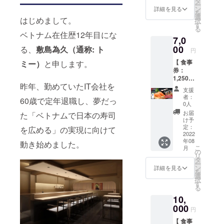
タ
ー
「いつか、
をお届
能です
ン
詳細を見る
を
けしま
※ 複数
ホーチミン
選
はじめまして。
択
す。
口購入
す
で寿司屋を
る
メール
された
ベトナム在住歴12年目にな
開く」から
7,0
で送る
場合も
食事券
00
お送り
る、
敷島為久（通称: ト
の「ベトナ
円
画像を
する
ムで繁盛店
【 食事
ミー）
と申します。
お会計
メール
券：
の際に
の寿司屋を
は1つと
1,250,0
スタッ
させて
作る」
昨年、勤めていたIT会社を
00 VND
フまで
いただ
支援
その夢を今
】 当店
ご提示
きます
者：
60歳で定年退職し、夢だっ
でのお
くださ
0人
まさに叶え
食事に
い。 ※
お届
た「ベトナムで日本の寿司
ようとして
使える
LINEで
け予
食事券
います。
の送付
定：
を広める」の実現に向けて
（
2022
を希望
年08
1,250,0
の方は
動き始めました。
こ
月
信条は「人
00 VND
備考欄
の
リ
｜
に LINE
生は人喜ば
タ
ー
¥7,500
ID をご
ン
詳細を見る
せ合戦」。
を
相当）
記入く
選
択
寿司屋を開
をお届
ださ
す
る
けしま
い。 な
いて多くの
10,
す。
お、当
人を喜ばせ
メール
000
店は
円
で送る
【事前
【 食事
食事券
予約】