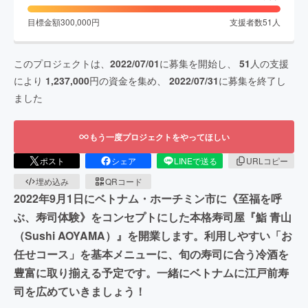
目標金額
300,000
円
支援者数
51
人
このプロジェクトは、
2022/07/01
に募集を開始し、
51
人の支援
により
1,237,000
円の資金を集め、
2022/07/31
に募集を終了し
ました
もう一度プロジェクトをやってほしい
ポスト
シェア
LINEで送る
URLコピー
埋め込み
QRコード
2022年9月1日にベトナム・ホーチミン市に《至福を呼
ぶ、寿司体験》をコンセプトにした本格寿司屋『鮨 青山
（Sushi AOYAMA）』を開業します。利用しやすい「お
任せコース」を基本メニューに、旬の寿司に合う冷酒を
豊富に取り揃える予定です。一緒にベトナムに江戸前寿
司を広めていきましょう！