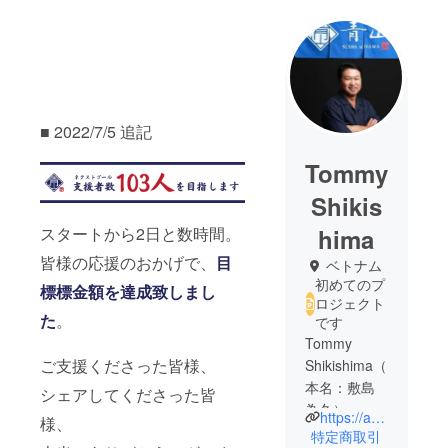
■ 2022/7/5 追記
Tommy
Shikis
スタートから2日と数時間。
hima
皆様の応援のおかげで、
目
ベトナム
初めてのプ
標標金額を達成致しまし
ロジェクト
た
。
です
Tommy
ご支援くださった皆様、
Shikishima（
本名：敷島
シェアしてくださった皆
為久）
https://aoyama-sushi.com
様、
故郷は北海
特定商取引