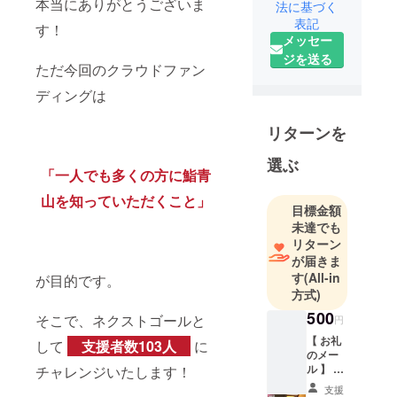
本当にありがとうございま
道の知床、
法に基づく
表記
住いはベト
す！
メッセー
ナム・ホー
ジを送る
チミン15年
ただ今回のクラウドファン
目 。
ディングは
1961年生ま
れの64歳。
リターンを
夢は「ホー
チミンで寿
選ぶ
「一人でも多くの方に鮨青
司屋を開
山を知っていただくこと」
く」から
目標金額
「ベトナム
未達でも
で繁盛店の
リターン
寿司屋を作
が届きま
す
(All-in
る」に更新
が目的です。
方式)
500
定年という
そこで、ネクストゴールと
円
節目にさし
【 お礼
して
支援者数103人
に
のメー
かかり2021
ル 】 純
チャレンジいたします！
年2月から
粋なご
支援
「暇」とい
支援を