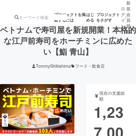
新
ロ
規
グ
会
プロジェクトを掲
はじ
プロジェクト
/
載するには
める
をさがす
イ
員
ン
登
ベトナムで寿司屋を新規開業！本格的
録
な江戸前寿司をホーチミンに広めた
い【鮨 青山】
人気のプロ
注目のリ
注目の新着プロ
募集終了が近いプ
もうすぐ公開
ジェクト
ターン
ジェクト
ロジェクト
されます
TommyShikishima
フード・飲食店
アート・写真
音楽
現在の支援総
テクノロジー・ガジェット
ゲーム・サ
額
1,23
映像・映画
書籍・雑誌
7,00
ビジネス・起業
チャレンジ