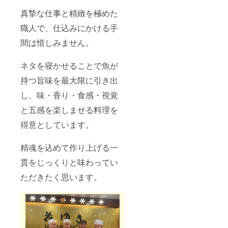
地での
滞在費
真摯な仕事と精緻を極めた
は含ま
れてお
職人で、仕込みにかける手
りませ
間は惜しみません。
ん ※ 有
効期
限：
ネタを寝かせることで魚が
2023年
8月末日
持つ旨味を最大限に引き出
まで
し、味・香り・食感・視覚
と五感を楽しませる料理を
得意としています。
精魂を込めて作り上げる一
貫をじっくりと味わってい
ただきたく思います。