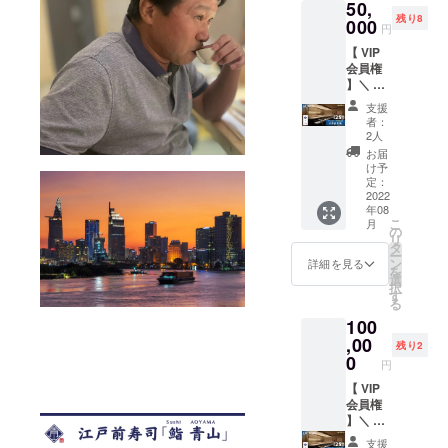
50,
をお届
ことも
www.fa
お届け
残り8
けしま
000
可能で
cebook.
から
円
す。 支
す ※ 複
com/su
2023年
【 VIP
援者本
数口購
shi.aoy
8月末日
会員権
人がご
入され
ama.so
まで
】＼ 初
来店い
た場合
1 ・
回来店
ただけ
もお送
LINE
支援
から
れば非
りする
https://li
者：
「6ヶ
会員の
メール
2人
n.ee/Qq
月」有
お連れ
は1つと
13V4l ※
お届
効／ 当
様分の
させて
け予
食事券
店での
会計に
定：
いただ
は差額
お食事
2022
もご利
きます
のお釣
年08
に使え
用いた
りは出
こ
月
る割引
だけま
の
ません
リ
特典付
す。
タ
（ご注
ー
き会員
メール
ン
詳細を見る
意くだ
を
権（会
で会員
選
さい）
択
計25%
番号記
す
※ 有効
る
オフ）
載の会
期限：
100
をお届
員権を
お届け
けしま
,00
送りま
から
残り2
す。 支
すの
0
2023年
円
援者本
で、期
8月末日
人がご
【 VIP
間内に
まで
来店い
会員権
保管い
ただけ
】＼ 初
ただき
れば非
回来店
ますよ
支援