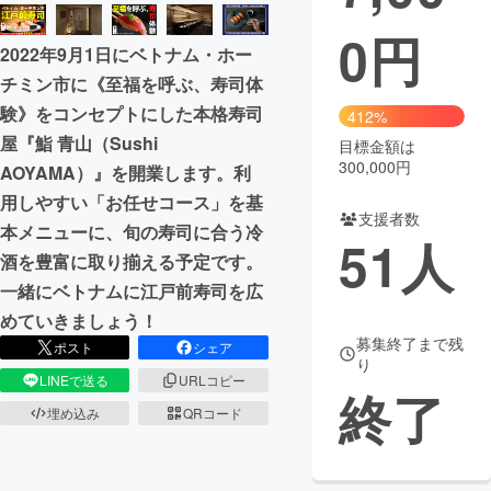
0
円
まちづくり・地域活性化
2022年9月1日にベトナム・ホー
チミン市に《至福を呼ぶ、寿司体
CAMPFIRE for Social Good
CAMPFIRE Creation
験》をコンセプトにした本格寿司
412%
CAMPFIREふるさと納税
machi-ya
コミュニティ
屋『鮨 青山（Sushi
目標金額は
300,000円
AOYAMA）』を開業します。利
用しやすい「お任せコース」を基
支援者数
本メニューに、旬の寿司に合う冷
51
人
酒を豊富に取り揃える予定です。
一緒にベトナムに江戸前寿司を広
めていきましょう！
募集終了まで残
ポスト
シェア
り
LINEで送る
URLコピー
終了
埋め込み
QRコード