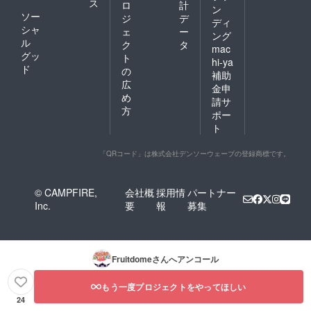
ス
ロ
計
ン
ソー
ジ
デ
ディ
シャ
ェ
ー
ング
ル
ク
タ
mac
グッ
ト
hi-ya
ド
の
補助
広
金申
め
請サ
方
ポー
ト
「QRコード」は株式会社デンソーウェーブの登録商標です。
© CAMPFIRE,
会社概
採用情
パートナー
Inc.
要
報
募集
Fruitdome
さんへアンコール
もう一度プロジェクトをやってほしい
24