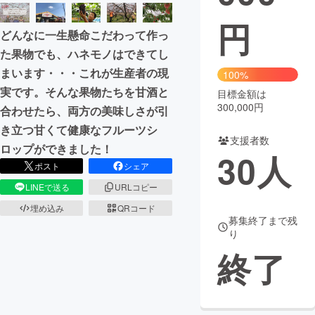
円
まちづくり・地域活性化
どんなに一生懸命こだわって作っ
た果物でも、ハネモノはできてし
CAMPFIRE for Social Good
CAMPFIRE Creation
まいます・・・これが生産者の現
100%
CAMPFIREふるさと納税
machi-ya
コミュニティ
実です。そんな果物たちを甘酒と
目標金額は
300,000円
合わせたら、両方の美味しさが引
き立つ甘くて健康なフルーツシ
支援者数
ロップができました！
30
人
ポスト
シェア
LINEで送る
URLコピー
埋め込み
QRコード
募集終了まで残
り
終了