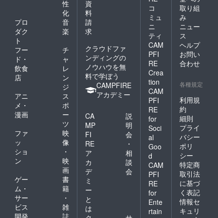
性
資
コ
取り組
化
料
ミュ
み
プロ
音
請
ニ
ニュー
ダク
楽
求
ティ
ス
ト
CAM
ヘルプ
クラウドファ
フー
チ
PFI
お問い
ンディングの
ド・
ャ
RE
合わせ
ノウハウを無
飲食
レ
Crea
料で学ぼう
店
ン
tion
各種規定
CAMPFIRE
ジ
CAM
アカデミー
アニ
ス
利用規
PFI
メ・
ポ
約
RE
漫画
ー
CA
説
細則
for
ツ
MP
明
プライ
Soci
ファ
映
FI
会
バシー
al
ッ
像
RE
・
ポリ
Goo
ショ
・
ア
相
シー
d
ン
映
カ
談
特定商
CAM
画
デ
会
取引法
PFI
ゲー
書
ミ
に基づ
RE
ム・
籍
ー
く表記
for
サー
・
と
情報セ
Ente
ビス
雑
は
キュリ
rtain
開発
誌
ク
サ