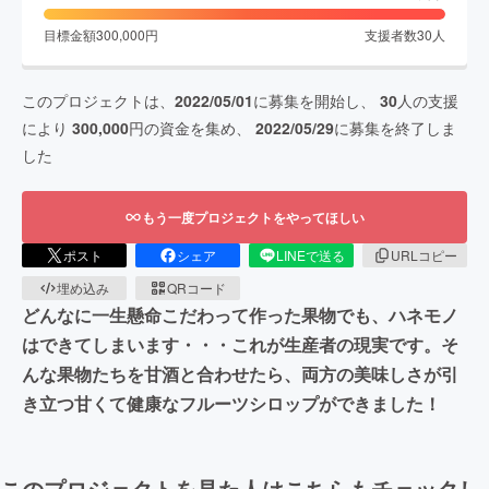
目標金額
300,000
円
支援者数
30
人
このプロジェクトは、
2022/05/01
に募集を開始し、
30
人の支援
により
300,000
円の資金を集め、
2022/05/29
に募集を終了しま
した
もう一度プロジェクトをやってほしい
ポスト
シェア
LINEで送る
URLコピー
埋め込み
QRコード
どんなに一生懸命こだわって作った果物でも、ハネモノ
はできてしまいます・・・これが生産者の現実です。そ
んな果物たちを甘酒と合わせたら、両方の美味しさが引
き立つ甘くて健康なフルーツシロップができました！
このプロジェクトを見た人はこちらもチェックし