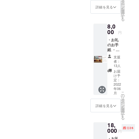
１本 ※
タ
ー
返礼品
ン
詳細を見る
を
として
選
択
お届け
す
る
する新
8,0
潟フ
ルーツ
00
円
シロッ
・お礼
プはサ
のお手
ンプル
紙 ・新
段階の
潟フ
ものに
支援
ルーツ
なりま
者：
シロッ
す。も
13人
プ（仮
ちろん
お届
名称）
味や品
け予
お任せ
質は保
定：
サンプ
2022
証いた
年06
ル（80g
します
こ
月
入り）
が、原
の
リ
５本
材料や
タ
ー
セット
表記に
ン
詳細を見る
を
（越後
ついて
選
択
姫、黄
は変更
す
る
桃、
となる
18,
桃、
場合が
残り26
ル・レ
000
あるた
円
クチ
め、現
・お礼