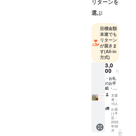
リターンを
選ぶ
目標金額
未達でも
リターン
が届きま
す
(All-in
方式)
3,0
00
円
・お礼
のお手
紙 ・新
潟フ
支援
ルーツ
者：
シロッ
10人
プ（仮
お届
名称）
け予
お任せ
定：
サンプ
2022
年06
ル（80g
こ
月
入り）
の
リ