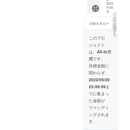
め、現
サンプ
2022
は天候
時点で
年08
ル
や生育
は明記
こ
月
（300g
状況に
の
してお
リ
入り）
より変
タ
りませ
ー
５本
更する
ン
ん。 ※
詳細を見る
を
セット
場合が
選
原材料
択
（ ・フ
ござい
す
に含ま
る
ルーツ
ま
れるア
このプロ
童夢
す。）
レルゲ
ジェクト
「シー
※返礼品
ン：も
ズン
として
も
は、
All-In方
PREMI
お届け
（桃、
式
です。
UM（計
する新
黄桃の
３回お
潟フ
み）
目標金額に
届
ルーツ
関わらず、
け）」
シロッ
＜お届
プはサ
2022/05/29
け例＞
ンプル
23:59:59
ま
８月：
段階の
桃 １箱
ものに
でに集まっ
９月：
なりま
た金額が
新潟の
す。も
秋の味
ちろん
ファンディ
覚「白
味や品
ングされま
ねこハ
質は保
ウス
証いた
す。
セッ
します
ト」
が、原