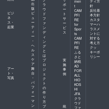
ティ方
men
出
ラ
ポ
針
t
版
ウ
ー
反社基
CAM
ビジ
ビ
ド
ト
本方針
PFI
ネ
ュ
フ
サ
カスタ
RE
ス・
ー
ァ
ー
マーハ
for
起業
テ
ン
ビ
ラスメ
Spor
ィ
デ
ス
ントに
ts
ー
ィ
対する
CAM
・
ン
考え方
PFI
ヘ
グ
クッ
RE
ル
と
キーポ
ふる
ス
は
リシー
さと
ケ
プ
実
納税
ア
ロ
施
AD
アー
舞
ジ
事
FOR
ト・
台
ェ
例
ALL
写真
・
ク
HIO
パ
ト
KOS
フ
の
HI
ォ
作
JFA
ー
り
クラ
マ
方
ウド
ン
プ
統
ファ