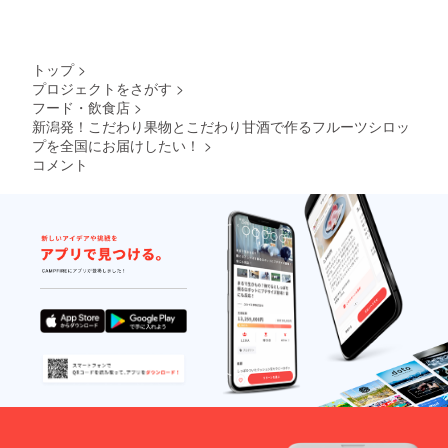
トで
す！
（小型
犬もい
トップ
>
けるか
プロジェクトをさがす
>
も！）
フード・飲食店
>
11月：
ル・レ
新潟発！こだわり果物とこだわり甘酒で作るフルーツシロッ
クチエ
プを全国にお届けしたい！
>
（１
コメント
箱）、
ヒラタ
ケ（１
箱） ※
返礼品
として
お届け
する新
潟フ
ルーツ
シロッ
プはサ
ンプル
段階の
ものに
なりま
す。も
ちろん