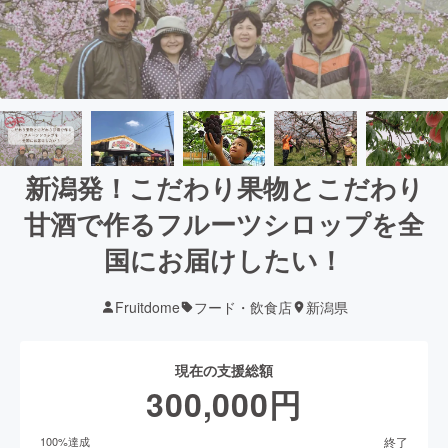
新潟発！こだわり果物とこだわり
甘酒で作るフルーツシロップを全
国にお届けしたい！
Fruitdome
フード・飲食店
新潟県
現在の支援総額
300,000
円
終了
100
%達成