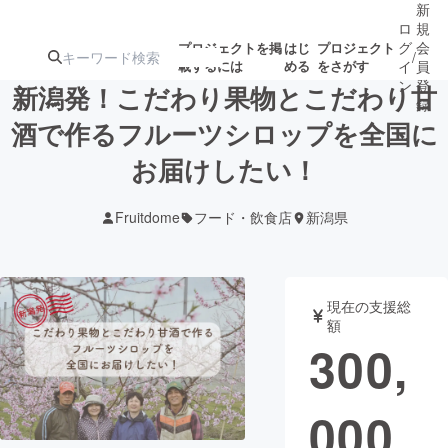
新
ロ
規
グ
会
プロジェクトを掲
はじ
プロジェクト
/
載するには
める
をさがす
イ
員
ン
登
新潟発！こだわり果物とこだわり甘
録
酒で作るフルーツシロップを全国に
お届けしたい！
人気のプロ
注目のリ
注目の新着プロ
募集終了が近いプ
もうすぐ公開
ジェクト
ターン
ジェクト
ロジェクト
されます
Fruitdome
フード・飲食店
新潟県
アート・写真
音楽
現在の支援総
テクノロジー・ガジェット
ゲーム・サ
額
300,
映像・映画
書籍・雑誌
000
ビジネス・起業
チャレンジ