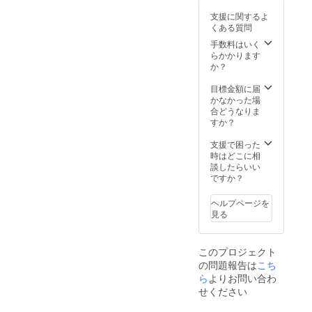
シャイ
材料や
支援に関するよ
ンマス
表記に
くある質問
カッ
ついて
ト、
は変更
手数料はいく
梨、山
となる
らかかります
田さん
場合が
か？
のコシ
あるた
ヒカリ
め、現
目標金額に届
（新
時点で
かなかった場
米）
は明記
合どうなりま
5kg、白
してお
すか？
根の
りませ
「かぁ
ん。 ※
支援で困った
ちゃん
原材料
時はどこに相
味噌」
に含ま
談したらいい
※白ねこ
れるア
ですか？
ハウス
レルゲ
セット
ン：も
ヘルプページを
は、発
も
見る
送用の
（桃、
箱が猫
黄桃の
ちゃん
み）
このプロジェクト
の家に
の問題報告は
こち
なる、
ちょっ
ら
よりお問い合わ
とユ
せください
ニーク
なセッ