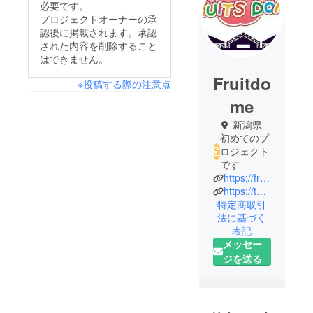
必要です。
プロジェクトオーナーの承
認後に掲載されます。承認
された内容を削除すること
はできません。
Fruitdo
※投稿する際の注意点
me
新潟県
初めてのプ
ロジェクト
です
https://fruitdome.net/
https://twitter.com/fruitdome_farm?ref_src=twsrc%5Egoogle%7Ctwcamp%5Eserp%7Ctwgr%5Eauthor
特定商取引
法に基づく
表記
メッセー
ジを送る