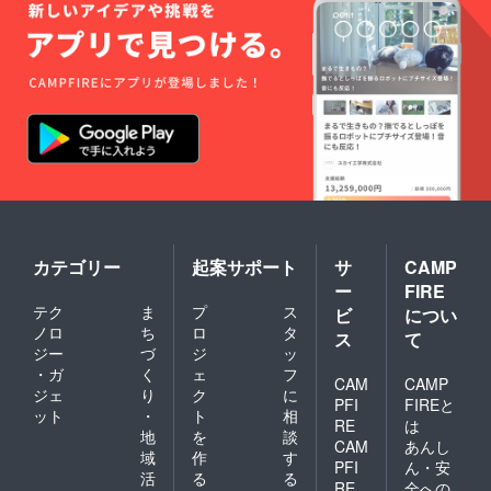
味や品
質は保
証いた
します
が、原
材料や
表記に
ついて
は変更
となる
場合が
あるた
め、現
時点で
は明記
カテゴリー
起案サポート
サ
CAMP
してお
ー
FIRE
りませ
テク
ま
プ
ス
ん。 ※
ビ
につい
原材料
ノロ
ち
ロ
タ
ス
て
に含ま
ジー
づ
ジ
ッ
れるア
・ガ
く
ェ
フ
レルゲ
CAM
CAMP
ジェ
り
ク
に
ン：も
PFI
FIREと
ット
・
ト
相
も
RE
は
（桃、
地
を
談
CAM
あんし
黄桃の
域
作
す
PFI
ん・安
み）
活
る
る
RE
全への