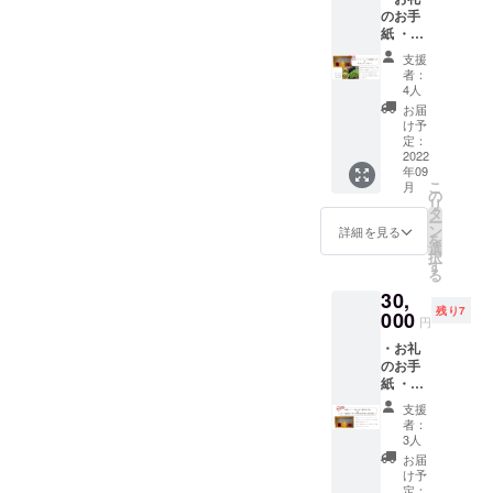
エ、巨
時点で
のお手
峰） ※
は明記
紙 ・新
返礼品
してお
潟フ
として
りませ
支援
ルーツ
お届け
ん。 ※
者：
シロッ
する新
原材料
4人
プ（仮
潟フ
に含ま
お届
名称）
ルーツ
れるア
け予
お任せ
シロッ
定：
レルゲ
サンプ
2022
プはサ
ン：も
年09
ル
ンプル
も
こ
月
（300g
段階の
の
（桃、
リ
入り）
ものに
タ
黄桃の
ー
５本
なりま
ン
み）
詳細を見る
を
セット
す。も
選
択
・フ
ちろん
す
る
ルーツ
味や品
30,
童夢
質は保
残り7
「秋の
000
証いた
円
フルー
します
・お礼
ツ詰め
が、原
のお手
合わ
材料や
紙 ・新
せ」１
表記に
潟フ
箱 梨、
ついて
支援
ルーツ
シャイ
は変更
者：
シロッ
ンマス
となる
3人
プ（仮
カット
場合が
お届
名称）
（フ
あるた
け予
お任せ
ルーツ
定：