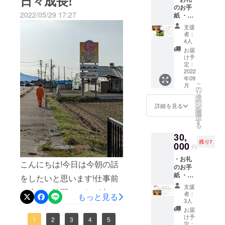
日々成長!
エ、巨
時点で
挑戦して本当によかったと
のお手
峰） ※
は明記
2022/05/29 17:27
紙 ・新
返礼品
してお
思っています!スタートした
潟フ
として
りませ
支援
ルーツ
お届け
ん。 ※
者：
頃は正直なところ不安がか
シロッ
する新
原材料
4人
プ（仮
潟フ
なりありました。ですが、
に含ま
お届
名称）
ルーツ
れるア
け予
今はたくさんの方に支援し
お任せ
シロッ
定：
レルゲ
サンプ
2022
プはサ
ン：も
ていただいたり中には応援
年09
ル
ンプル
も
こ
月
（300g
段階の
の
（桃、
メッセージも送ってもらえ
リ
入り）
ものに
タ
黄桃の
ー
５本
なりま
たり勇気をたくさんもらう
ン
み）
詳細を見る
を
セット
す。も
選
択
ことができました！本当に
・フ
ちろん
す
る
ルーツ
味や品
感謝です。ありがとうござ
30,
童夢
質は保
残り7
「秋の
000
証いた
います。このプロジェクト
円
フルー
します
・お礼
ツ詰め
が、原
で生産者の想いに共感して
こんにちは!今日は今朝の話
のお手
合わ
材料や
紙 ・新
もらえたり、新潟の果物に
せ」１
表記に
をしたいと思います!仕事前
潟フ
箱 梨、
ついて
支援
興味をもって頂けたり。新
ルーツ
の少しの時間でしたが末っ
シャイ
は変更
者：
もっと見る
シロッ
ンマス
となる
3人
潟そのものに興味をもって
子と散歩にでかけた時に
プ（仮
カット
場合が
お届
名称）
（フ
あるた
け予
もらえたら嬉しいです！最
「そろそろお家に帰ろう
1
2
3
4
5
お任せ
ルーツ
定：