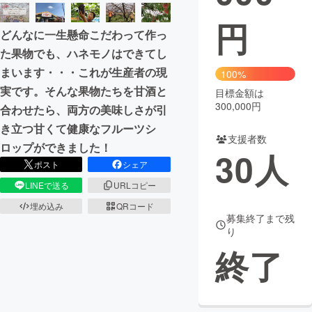
円
まちづくり・地域活性化
どんなに一生懸命こだわって作っ
た果物でも、ハネモノはできてし
CAMPFIRE for Social Good
CAMPFIRE Creation
まいます・・・これが生産者の現
100%
CAMPFIREふるさと納税
machi-ya
コミュニティ
実です。そんな果物たちを甘酒と
目標金額は
300,000円
合わせたら、両方の美味しさが引
き立つ甘くて健康なフルーツシ
支援者数
ロップができました！
30
人
ポスト
シェア
LINEで送る
URLコピー
埋め込み
QRコード
募集終了まで残
り
終了