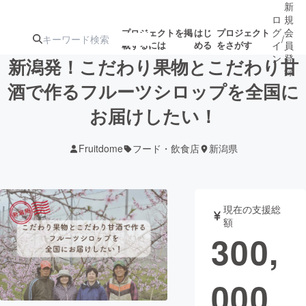
新
ロ
規
グ
会
プロジェクトを掲
はじ
プロジェクト
/
載するには
める
をさがす
イ
員
ン
登
新潟発！こだわり果物とこだわり甘
録
酒で作るフルーツシロップを全国に
お届けしたい！
人気のプロ
注目のリ
注目の新着プロ
募集終了が近いプ
もうすぐ公開
ジェクト
ターン
ジェクト
ロジェクト
されます
Fruitdome
フード・飲食店
新潟県
アート・写真
音楽
現在の支援総
テクノロジー・ガジェット
ゲーム・サ
額
300,
映像・映画
書籍・雑誌
000
ビジネス・起業
チャレンジ