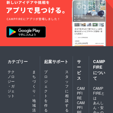
味や品
質は保
証いた
します
が、原
材料や
表記に
ついて
は変更
となる
場合が
あるた
め、現
時点で
は明記
カテゴリー
起案サポート
サ
CAMP
してお
ー
FIRE
りませ
テク
ま
プ
ス
ん。 ※
ビ
につい
原材料
ノロ
ち
ロ
タ
ス
て
に含ま
ジー
づ
ジ
ッ
れるア
・ガ
く
ェ
フ
レルゲ
CAM
CAMP
ジェ
り
ク
に
ン：も
PFI
FIREと
ット
・
ト
相
も
RE
は
（桃、
地
を
談
CAM
あんし
黄桃の
域
作
す
PFI
ん・安
み）
活
る
る
RE
全への