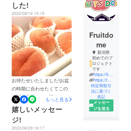
した!
2022/08/14 15:15
Fruitdo
me
新潟県
初めてのプ
ロジェクト
です
https://fruitdome.net/
お待たせいたしました!お盆
https://twitter.com/fruitdome_farm?ref_src=twsrc%5Egoogle%7Ctwcamp%5Eserp%7Ctwgr%5Eauthor
特定商取引
の時期に合わせたくてこの
法に基づく
時期に発送させて頂きまし
表記
もっと見る
メッセー
た。フルーツ童夢「シーズ
嬉しいメッセー
ジを送る
ンPREMIUM（計３回お届
ジ!
け）」昨日発送させて頂き
2022/06/29 16:17
ました。今年の桃の出来