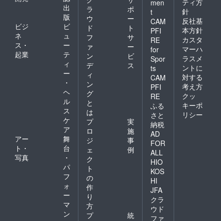
ティ方
men
出
ラ
ポ
針
t
版
ウ
ー
反社基
CAM
ビジ
ビ
ド
ト
本方針
PFI
ネ
ュ
フ
サ
カスタ
RE
ス・
ー
ァ
ー
マーハ
for
起業
テ
ン
ビ
ラスメ
Spor
ィ
デ
ス
ントに
ts
ー
ィ
対する
CAM
・
ン
考え方
PFI
ヘ
グ
クッ
RE
ル
と
キーポ
ふる
ス
は
リシー
さと
ケ
プ
実
納税
ア
ロ
施
AD
アー
舞
ジ
事
FOR
ト・
台
ェ
例
ALL
写真
・
ク
HIO
パ
ト
KOS
フ
の
HI
ォ
作
JFA
ー
り
クラ
マ
方
ウド
ン
プ
統
ファ