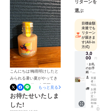
リターンを
は、、、天候にも恵まれ順
選ぶ
調に栽培できほっとしてい
ます!届いた方から嬉しい
目標金額
メッセージがまたまた届き
未達でも
リターン
ました!とても楽しみにして
が届きま
いた返礼品が届きました！
す
(All-in
方式)
沢山届いて驚きました。冷
3,0
やした桃は甘く、ねっとり
00
円
した食感で美味しい！嬉し
・お礼
い感想ありがとうございま
のお手
こんにちは!梅雨明けしたと
紙 ・新
す!桃のピークもあと半分が
潟フ
みられる暑い夏がやってき
支援
ルーツ
者：
んばります!このあと葡萄、
シロッ
ましたね!お体ご自愛下さい!
10人
もっと見る
プ（仮
梨と続きます。来月には葡
お届
クラウドファインディング
名称）
け予
お待たせいたしま
萄、梨の収穫のピークを迎
お任せ
定：
の返礼品が届いた方からこ
サンプ
2022
えます。もう少しお待ち頂
した!
年06
ル（80g
んな嬉しいメッセージが届
こ
月
入り）
の
けると嬉しいです。
リ