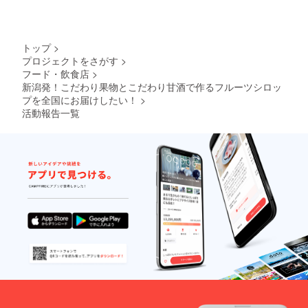
トで
成長したな～!と感じた瞬間
す！
（小型
でした!私も彼ほどの成長の
犬もい
トップ
>
早さはありませんが、目標
けるか
プロジェクトをさがす
>
も！）
に向かって成長をしていけ
フード・飲食店
>
11月：
ル・レ
新潟発！こだわり果物とこだわり甘酒で作るフルーツシロッ
たらと思っています。今は
クチエ
プを全国にお届けしたい！
>
（１
目の前の目標（果物、樹木
活動報告一覧
箱）、
の栽培管理や甘酒入りフ
ヒラタ
ケ（１
ルーツシロップの最終仕上
箱） ※
返礼品
げなど）に向かって一歩一
として
お届け
歩進んで行きたいと思って
する新
います!あと数時間でクラウ
潟フ
ルーツ
ドファインディングも終了
シロッ
プはサ
となりますが!とても勉強に
ンプル
段階の
なる時間になりました!最後
ものに
まで応援よろしくお願いい
なりま
す。も
たします!
ちろん