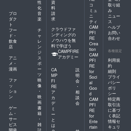
性
資
コ
取り組
化
料
ミュ
み
プロ
音
請
ニ
ニュー
ダク
楽
求
ティ
ス
ト
CAM
ヘルプ
クラウドファ
フー
チ
PFI
お問い
ンディングの
ド・
ャ
RE
合わせ
ノウハウを無
飲食
レ
Crea
料で学ぼう
店
ン
tion
各種規定
CAMPFIRE
ジ
CAM
アカデミー
アニ
ス
利用規
PFI
メ・
ポ
約
RE
漫画
ー
CA
説
細則
for
ツ
MP
明
プライ
Soci
ファ
映
FI
会
バシー
al
ッ
像
RE
・
ポリ
Goo
ショ
・
ア
相
シー
d
ン
映
カ
談
特定商
CAM
画
デ
会
取引法
PFI
ゲー
書
ミ
に基づ
RE
ム・
籍
ー
く表記
for
サー
・
と
情報セ
Ente
ビス
雑
は
キュリ
rtain
開発
誌
ク
サ