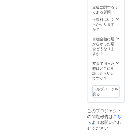
シャイ
材料や
と保育園の通い始めが重
支援に関するよ
ンマス
表記に
くある質問
カッ
なって大変です…きっと経
ついて
ト、
は変更
手数料はいく
験ある方も…）そんな彼と
梨、山
となる
らかかります
田さん
場合が
か？
の登園前のヤダ、ヤダのバ
のコシ
あるた
ヒカリ
め、現
目標金額に届
トルのなかで「ママは仕事
（新
時点で
かなかった場
米）
がんばって来るって」そし
は明記
合どうなりま
5kg、白
してお
すか？
て「兄ちゃんたちも学校が
根の
りませ
「かぁ
ん。 ※
支援で困った
んばって来るって」そして
ちゃん
原材料
時はどこに相
味噌」
に含ま
談したらいい
「パパも美味しい桃作るの
※白ねこ
れるア
ですか？
ハウス
がんばるからさ出来たら食
レルゲ
セット
ン：も
ヘルプページを
べる?」と私が話すと「た、
は、発
も
見る
送用の
（桃、
べ、る」と泣き止み涙を堪
箱が猫
黄桃の
ちゃん
み）
えチャイルドシートに乗っ
このプロジェクト
の家に
の問題報告は
こち
なる、
てくれました!少し前ならな
ちょっ
ら
よりお問い合わ
かなかそんな話をしても理
とユ
せください
ニーク
解してもらえなかったのが
なセッ