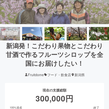
新潟発！こだわり果物とこだわり
甘酒で作るフルーツシロップを全
国にお届けしたい！
Fruitdome
フード・飲食店
新潟県
現在の支援総額
300,000
円
終了
100
%達成