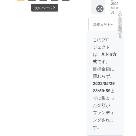
め、現
サンプ
2022
終日、残りあとわずかな時
は天候
時点で
よ」と私が話かけるとしば
次のページ
年08
ル
...
や生育
は明記
こ
月
間まで応援ありがとうござ
（300g
らく黙ってからまだ帰りた
状況に
の
してお
リ
入り）
より変
タ
りませ
いました。貴重な時間にな
ー
くなかったのか家とは逆方
５本
更する
ン
ん。 ※
詳細を見る
を
セット
場合が
選
原材料
り勉強になりました。あり
向を指差し最後にボソッと
択
（ ・フ
ござい
す
に含ま
る
ルーツ
がとうございます。フルー
ま
れるア
「むし!」とニッコリした顔
このプロ
童夢
す。）
レルゲ
ツ童夢やまだ農園栽培主任
ジェクト
「シー
で私に向かって言ってきま
※返礼品
ン：も
ズン
として
も
は、
All-In方
山田 至
した!あまりに驚いた私は
PREMI
お届け
（桃、
式
です。
UM（計
する新
黄桃の
「え〜〜」とともに思わず
３回お
潟フ
み）
目標金額に
届
ルーツ
笑ってしまいました!!!この春
関わらず、
け）」
シロッ
＜お届
から保育園に通い始めた彼
プはサ
2022/05/29
け例＞
ンプル
は毎日いろいろな言葉を覚
23:59:59
ま
８月：
段階の
桃 １箱
ものに
でに集まっ
えてきます!（最近だとオッ
９月：
なりま
た金額が
新潟の
す。も
ケーやヤバいなど）そして
秋の味
ちろん
ファンディ
覚「白
登園前に毎日泣いて「ヤ
味や品
ングされま
ねこハ
質は保
ダ、ヤダ」と訴えてきます!
ウス
証いた
す。
セッ
します
（只今イヤイヤ期真っ最中
ト」
が、原