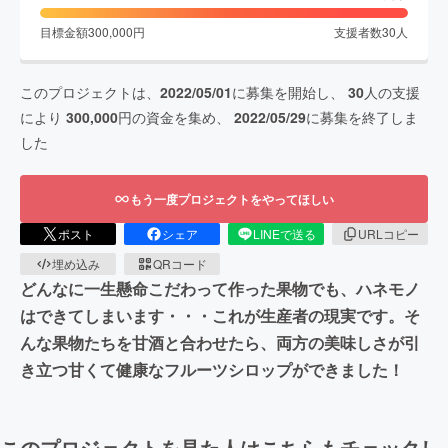
目標金額
300,000
円
支援者数
30
人
このプロジェクトは、
2022/05/01
に募集を開始し、
30
人の支援
により
300,000
円の資金を集め、
2022/05/29
に募集を終了しま
した
もう一度プロジェクトをやってほしい
ポスト
シェア
LINEで送る
URLコピー
埋め込み
QRコード
どんなに一生懸命こだわって作った果物でも、ハネモノ
はできてしまいます・・・これが生産者の現実です。そ
んな果物たちを甘酒と合わせたら、両方の美味しさが引
き立つ甘くて健康なフルーツシロップができました！
このプロジェクトを見た人はこちらもチェックし