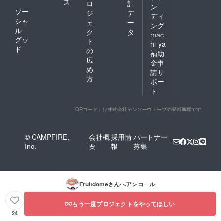
ス
ロ
計
ン
ソー
ジ
デ
ディ
シャ
ェ
ー
ング
ル
ク
タ
mac
グッ
ト
hi-ya
ド
の
補助
広
金申
め
請サ
方
ポー
ト
「QRコード」は株式会社デンソーウェーブの登録商標です。
© CAMPFIRE,
会社概
採用情
パートナー
Inc.
要
報
募集
Fruitdome
さんへアンコール
もう一度プロジェクトをやってほしい
24