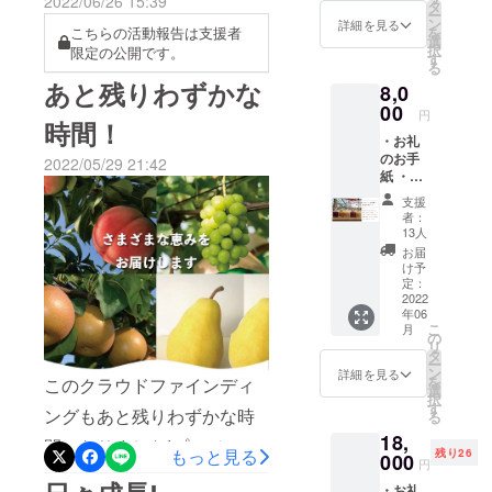
2022/06/26 15:39
１本 ※
いたので紹介させて頂きま
タ
ー
返礼品
ン
詳細を見る
こちらの活動報告は支援者
を
す!心のこもったお手紙付き
として
選
択
限定の公開です。
お届け
す
でした。造り手のさんのお
る
する新
あと残りわずかな
8,0
潟フ
気持ちが良く伝わりました
ルーツ
00
円
時間！
シロッ
(emoji)味も、そこらの物と
・お礼
プはサ
は違う、本当に素材の良い
のお手
ンプル
2022/05/29 21:42
紙 ・新
段階の
物だねーと関心していまし
潟フ
ものに
支援
ルーツ
なりま
者：
た(emoji)ヨーグルトに混ぜ
シロッ
す。も
13人
プ（仮
ちろん
て食べるのが楽しみです!
お届
名称）
味や品
け予
ソーダで割って使いたい!な
お任せ
質は保
定：
サンプ
2022
証いた
どなど嬉しいメッセージあ
年06
ル（80g
します
こ
月
入り）
が、原
の
りがとうございました!
リ
５本
材料や
タ
ー
セット
表記に
ン
詳細を見る
を
このクラウドファインディ
（越後
ついて
選
択
姫、黄
は変更
す
ングもあと残りわずかな時
る
桃、
となる
18,
桃、
場合が
間になりました!プロジェク
もっと見る
残り26
ル・レ
000
あるた
円
クチ
トをとおして感じたことは
め、現
・お礼